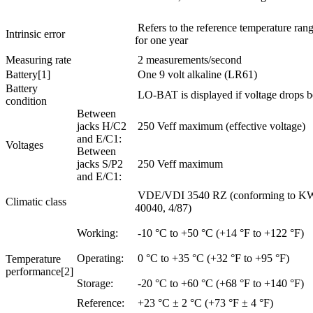
Refers to the reference temperature ran
Intrinsic error
for one year
Measuring rate
2 measurements/second
Battery[1]
One 9 volt alkaline (LR61)
Battery
LO-BAT is displayed if voltage drops 
condition
Between
jacks H/C2
250 Veff maximum (effective voltage)
and E/C1:
Voltages
Between
jacks S/P2
250 Veff maximum
and E/C1:
VDE/VDI 3540 RZ (conforming to KW
Climatic class
40040, 4/87)
Working:
-10 °C to +50 °C (+14 °F to +122 °F)
Operating:
0 °C to +35 °C (+32 °F to +95 °F)
Temperature
performance[2]
Storage:
-20 °C to +60 °C (+68 °F to +140 °F)
Reference:
+23 °C ± 2 °C (+73 °F ± 4 °F)