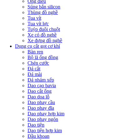
Ống điếu
Súng bắn silicon
Thùng đồ nghề
Tua vít
Tua vít lực
Tuýp đuôi chuột
Xe có đồ nghề
Xe đựng đồ nghề
Dụng cụ cắt gọt cơ khí
Bàn ren
Bộ lã ống đồng
Chén cước
Đá cắt
Đá mài
Đá nhám xếp
Dao cạo bavia
Dao cắt ống
Dao doa lỗ
Dao phay cầu
Dao phay đĩa
Dao phay hợp kim
Dao phay ngón
Dao tiện
Dao tiện hợp kim
Đầu khoan