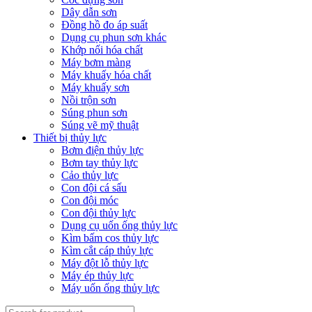
Dây dẫn sơn
Đồng hồ đo áp suất
Dụng cụ phun sơn khác
Khớp nối hóa chất
Máy bơm màng
Máy khuấy hóa chất
Máy khuấy sơn
Nồi trộn sơn
Súng phun sơn
Súng vẽ mỹ thuật
Thiết bị thủy lực
Bơm điện thủy lực
Bơm tay thủy lực
Cảo thủy lực
Con đội cá sấu
Con đội móc
Con đội thủy lực
Dụng cụ uốn ống thủy lực
Kìm bấm cos thủy lực
Kìm cắt cáp thủy lực
Máy đột lỗ thủy lực
Máy ép thủy lực
Máy uốn ống thủy lực