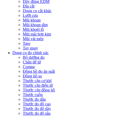
Dây đồng EDM
Đĩa cắt
Dụng cụ cắt khác
Lưỡi cưa
Mũi khoan
Mũi khoan tâm
Mũi khoét lỗ
Mũi mài hợp kim
Mũi vát mép
Taro
Tay quay
Dụng cụ đo chính xác
Bộ dưỡng đo
Chân đế từ
Compa
Đồng hồ đo áp suất
Đồng hồ so
Thước cặp cơ khí
Thước cặp điện tử
Thước cặp đồng hồ
Thước cuộn
Thước đo dầu
Thước đo độ cao
Thước đo độ dày
Thước đo độ sâu