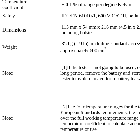
Temperature
± 0.1 % of range per degree Kelvin
coefficient
Safety
IEC/EN 61010-1, 600 V CAT II, pollut
113 mm x 54 mm x 216 mm (4.5 in x 2.1 
Dimensions
including holster
850 g (1.9 lb), including standard acces
Weight
3
approximately 600 cm
[1]If the tester is not going to be used, o
Note:
long period, remove the battery and stor
tester to avoid damage from battery leak
[2]The four temperature ranges for the tes
European Standards requirements; the i
Note:
over the full working temperature range 
temperature coefficient to calculate accu
temperature of use.