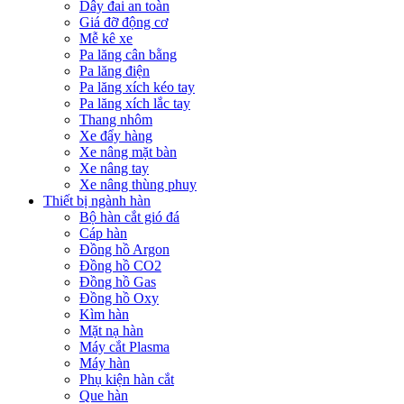
Dây đai an toàn
Giá đỡ động cơ
Mễ kê xe
Pa lăng cân bằng
Pa lăng điện
Pa lăng xích kéo tay
Pa lăng xích lắc tay
Thang nhôm
Xe đẩy hàng
Xe nâng mặt bàn
Xe nâng tay
Xe nâng thùng phuy
Thiết bị ngành hàn
Bộ hàn cắt gió đá
Cáp hàn
Đồng hồ Argon
Đồng hồ CO2
Đồng hồ Gas
Đồng hồ Oxy
Kìm hàn
Mặt nạ hàn
Máy cắt Plasma
Máy hàn
Phụ kiện hàn cắt
Que hàn