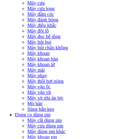
Máy cưa
Máy cưa lọng
Máy đầm cóc
Máy đánh bóng
Máy điêu khắc
Máy đột lỗ
Máy đục bê tông
Máy hút bụi
Máy hút chân không
Máy khoan
Máy khoan bàn
Máy khoan từ
Máy mài
Máy phay
Máy thổi hơi nóng
Máy vặn ốc
Máy vặn vít
Máy xịt rửa áp lực
Mỏ hàn
Súng bắn keo
Dụng cụ dùng pin
Máy cắt dùng pin
Máy cưa dùng pin
Máy dùng pin khác
Máy khoan pin