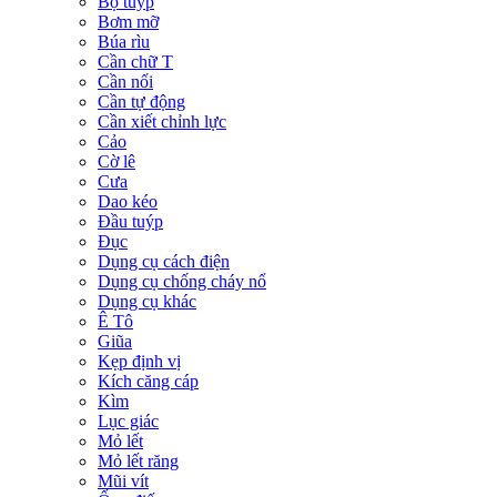
Bộ tuýp
Bơm mỡ
Búa rìu
Cần chữ T
Cần nối
Cần tự động
Cần xiết chỉnh lực
Cảo
Cờ lê
Cưa
Dao kéo
Đầu tuýp
Đục
Dụng cụ cách điện
Dụng cụ chống cháy nổ
Dụng cụ khác
Ê Tô
Giũa
Kẹp định vị
Kích căng cáp
Kìm
Lục giác
Mỏ lết
Mỏ lết răng
Mũi vít