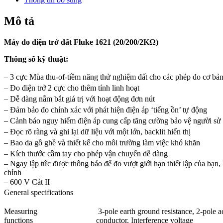
Mô tả
Máy đo điện trở đất Fluke 1621 (20/200/2KΩ)
Thông số kỹ thuật:
– 3 cực Mùa thu-of-tiềm năng thử nghiệm đất cho các phép đo cơ bả
– Đo điện trở 2 cực cho thêm tính linh hoạt
– Dễ dàng nắm bắt giá trị với hoạt động đơn nút
– Đảm bảo đo chính xác với phát hiện điện áp ‘tiếng ồn’ tự động
– Cảnh báo nguy hiểm điện áp cung cấp tăng cường bảo vệ người sử
– Đọc rõ ràng và ghi lại dữ liệu với một lớn, backlit hiển thị
– Bao da gồ ghề và thiết kế cho môi trường làm việc khó khăn
– Kích thước cầm tay cho phép vận chuyển dễ dàng
– Ngay lập tức được thông báo để đo vượt giới hạn thiết lập của bạn, 
chỉnh
– 600 V Cát II
General specifications
Measuring
3-pole earth ground resistance, 2-pole ac
functions
conductor, Interference voltage