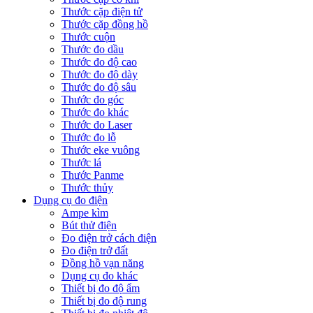
Thước cặp điện tử
Thước cặp đồng hồ
Thước cuộn
Thước đo dầu
Thước đo độ cao
Thước đo độ dày
Thước đo độ sâu
Thước đo góc
Thước đo khác
Thước đo Laser
Thước đo lỗ
Thước eke vuông
Thước lá
Thước Panme
Thước thủy
Dụng cụ đo điện
Ampe kìm
Bút thử điện
Đo điện trở cách điện
Đo điện trở đất
Đồng hồ vạn năng
Dụng cụ đo khác
Thiết bị đo độ ẩm
Thiết bị đo độ rung