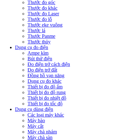
Thước đo góc
Thước đo khác
Thước đo Laser
Thước đo lỗ
Thước eke vuông
Thước lá
Thước Panme
Thước thủy
Dụng cụ đo điện
Ampe kìm
Bút thử điện
Đo điện trở cách điện
Đo điện trở đất
Đồng hồ vạn năng
Dụng cụ đo khác
Thiết bị đo độ ẩm
Thiết bị đo độ rung
Thiết bị đo nhiệt độ
Thiết bị đo tốc độ
Dụng cụ dùng điện
Các loại máy khác
Máy bào
Máy cắt
Máy chà nhám
Máy chà sàn