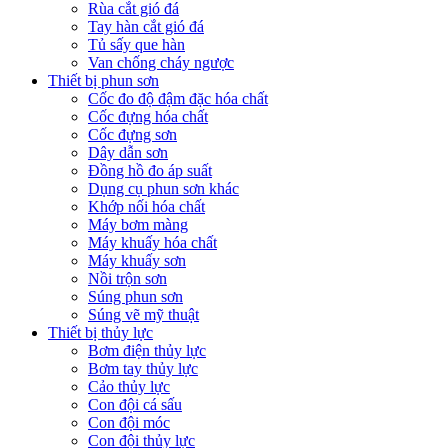
Rùa cắt gió đá
Tay hàn cắt gió đá
Tủ sấy que hàn
Van chống cháy ngược
Thiết bị phun sơn
Cốc đo độ đậm đặc hóa chất
Cốc đựng hóa chất
Cốc đựng sơn
Dây dẫn sơn
Đồng hồ đo áp suất
Dụng cụ phun sơn khác
Khớp nối hóa chất
Máy bơm màng
Máy khuấy hóa chất
Máy khuấy sơn
Nồi trộn sơn
Súng phun sơn
Súng vẽ mỹ thuật
Thiết bị thủy lực
Bơm điện thủy lực
Bơm tay thủy lực
Cảo thủy lực
Con đội cá sấu
Con đội móc
Con đội thủy lực