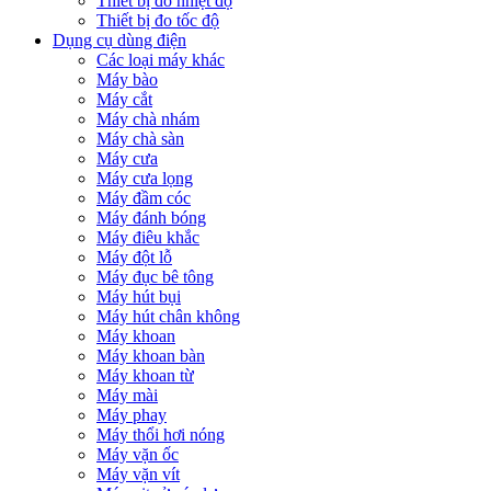
Thiết bị đo nhiệt độ
Thiết bị đo tốc độ
Dụng cụ dùng điện
Các loại máy khác
Máy bào
Máy cắt
Máy chà nhám
Máy chà sàn
Máy cưa
Máy cưa lọng
Máy đầm cóc
Máy đánh bóng
Máy điêu khắc
Máy đột lỗ
Máy đục bê tông
Máy hút bụi
Máy hút chân không
Máy khoan
Máy khoan bàn
Máy khoan từ
Máy mài
Máy phay
Máy thổi hơi nóng
Máy vặn ốc
Máy vặn vít