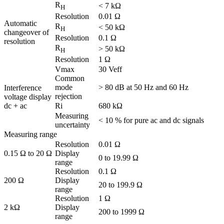
R
< 7 kΩ
H
Resolution
0.01 Ω
Automatic
R
< 50 kΩ
H
changeover of
Resolution
0.1 Ω
resolution
R
> 50 kΩ
H
Resolution
1 Ω
Vmax
30 Veff
Common
mode
> 80 dB at 50 Hz and 60 Hz
Interference
rejection
voltage display
dc + ac
Ri
680 kΩ
Measuring
< 10 % for pure ac and dc signals
uncertainty
Measuring range
Resolution
0.01 Ω
0.15 Ω to 20 Ω
Display
0 to 19.99 Ω
range
Resolution
0.1 Ω
200 Ω
Display
20 to 199.9 Ω
range
Resolution
1 Ω
2 kΩ
Display
200 to 1999 Ω
range