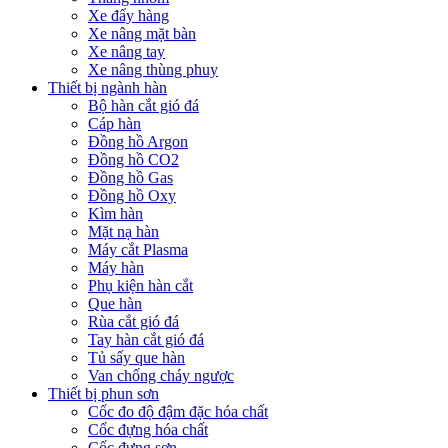
Xe đẩy hàng
Xe nâng mặt bàn
Xe nâng tay
Xe nâng thùng phuy
Thiết bị ngành hàn
Bộ hàn cắt gió đá
Cáp hàn
Đồng hồ Argon
Đồng hồ CO2
Đồng hồ Gas
Đồng hồ Oxy
Kìm hàn
Mặt nạ hàn
Máy cắt Plasma
Máy hàn
Phụ kiện hàn cắt
Que hàn
Rùa cắt gió đá
Tay hàn cắt gió đá
Tủ sấy que hàn
Van chống cháy ngược
Thiết bị phun sơn
Cốc đo độ đậm đặc hóa chất
Cốc đựng hóa chất
Cốc đựng sơn