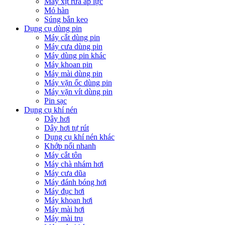
Máy xịt rửa áp lực
Mỏ hàn
Súng bắn keo
Dụng cụ dùng pin
Máy cắt dùng pin
Máy cưa dùng pin
Máy dùng pin khác
Máy khoan pin
Máy mài dùng pin
Máy vặn ốc dùng pin
Máy vặn vít dùng pin
Pin sạc
Dụng cụ khí nén
Dây hơi
Dây hơi tự rút
Dụng cụ khí nén khác
Khớp nối nhanh
Máy cắt tôn
Máy chà nhám hơi
Máy cưa dũa
Máy đánh bóng hơi
Máy đục hơi
Máy khoan hơi
Máy mài hơi
Máy mài trụ