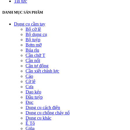
Tin tức
DANH MỤC SẢN PHẨM
Dụng cụ cầm tay
Bộ cờ lê
Bộ dụng cụ
Bộ tuýp
Bơm mỡ
Búa rìu
Cần chữ T
Cần nối
Cần tự động
Cần xiết chỉnh lực
Cảo
Cờ lê
Cưa
Dao kéo
Đầu tuýp
Đục
Dụng cụ cách điện
Dụng cụ chống cháy nổ
Dụng cụ khác
Ê Tô
Giũa