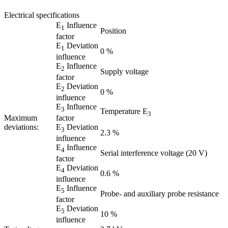
Electrical specifications
E
Influence
1
Position
factor
E
Deviation
1
0 %
influence
E
Influence
2
Supply voltage
factor
E
Deviation
2
0 %
influence
E
Influence
3
Temperature E
3
Maximum
factor
deviations:
E
Deviation
3
2.3 %
influence
E
Influence
4
Serial interference voltage (20 V)
factor
E
Deviation
4
0.6 %
influence
E
Influence
5
Probe- and auxiliary probe resistance
factor
E
Deviation
5
10 %
influence