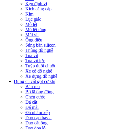
Kẹp định vị
Kích căng cáp
Kìm
Lục giác
Mỏ lết
Mỏ lết răng
Mũi vít
Ống điếu
Súng bắn silicon
Thùng đồ nghề
Tua vít
Tua vít lực
Tuýp đuôi chuột
Xe có đồ nghề
Xe đựng đồ nghề
Dụng cụ cắt gọt cơ khí
Bàn ren
Bộ lã ống đồng
Chén cước
Đá cắt
Đá mài
Đá nhám xếp
Dao cạo bavia
Dao cắt ống
Dao doa lỗ