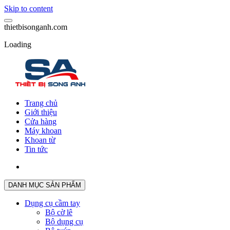
Skip to content
t
h
i
e
t
b
i
s
o
n
g
a
n
h
.
c
o
m
Loading
Trang chủ
Giới thiệu
Cửa hàng
Máy khoan
Khoan từ
Tin tức
DANH MỤC SẢN PHẨM
Dụng cụ cầm tay
Bộ cờ lê
Bộ dụng cụ