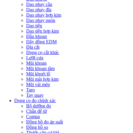
Dao phay cầu
Dao phay đĩa
Dao phay hợp kim
Dao phay ngón
Dao tiện
Dao tiện hợp kim
Đầu khoan
Dây đồng EDM
Đĩa cắt
Dụng cụ cắt khác
Lưỡi cưa
Mũi khoan
Mũi khoan tâm
Mũi khoét lỗ
Mũi mài hợp kim
Mũi vát mép
Taro
Tay quay
Dụng cụ đo chính xác
Bộ dưỡng đo
Chân đế từ
Compa
Đồng hồ đo áp suất
Đồng hồ so
Thước cặp cơ khí