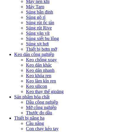
Máy nén khí
Máy Taro
Súng bắn đinh
Súng gõ rỉ
Súng rút ốc tán
Súng rút Rive
Súng vặn vít
Súng xiết bu lông
Súng xịt hơi
Thiết bị bơm mỡ
Keo dán công nghiệp
Keo chống xoay
Keo dán khác
Keo dán nhanh
Keo khóa ren
Keo làm kín ren
Keo silicon
Keo thay thế gioăng
Sản phẩm hóa chất
Dầu công nghiệp
Mỡ công nghiệp
Thước đo dầu
Thiết bị nâng hạ
Cầu nâng
Con chạy kéo tay