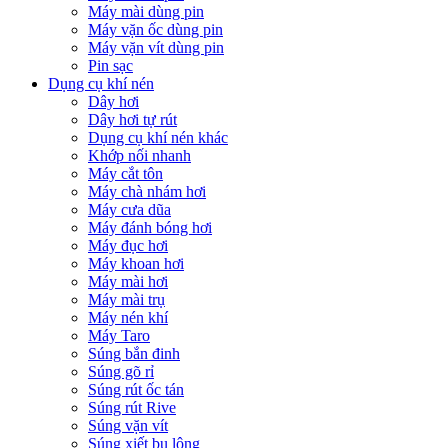
Máy mài dùng pin
Máy vặn ốc dùng pin
Máy vặn vít dùng pin
Pin sạc
Dụng cụ khí nén
Dây hơi
Dây hơi tự rút
Dụng cụ khí nén khác
Khớp nối nhanh
Máy cắt tôn
Máy chà nhám hơi
Máy cưa dũa
Máy đánh bóng hơi
Máy đục hơi
Máy khoan hơi
Máy mài hơi
Máy mài trụ
Máy nén khí
Máy Taro
Súng bắn đinh
Súng gõ rỉ
Súng rút ốc tán
Súng rút Rive
Súng vặn vít
Súng xiết bu lông