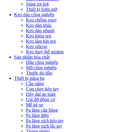
Súng xịt hơi
Thiết bị bơm mỡ
Keo dán công nghiệp
Keo chống xoay
Keo dán khác
Keo dán nhanh
Keo khóa ren
Keo làm kín ren
Keo silicon
Keo thay thế gioăng
Sản phẩm hóa chất
Dầu công nghiệp
Mỡ công nghiệp
Thước đo dầu
Thiết bị nâng hạ
Cầu nâng
Con chạy kéo tay
Dây đai an toàn
Giá đỡ động cơ
Mễ kê xe
Pa lăng cân bằng
Pa lăng điện
Pa lăng xích kéo tay
Pa lăng xích lắc tay
Thang nhôm