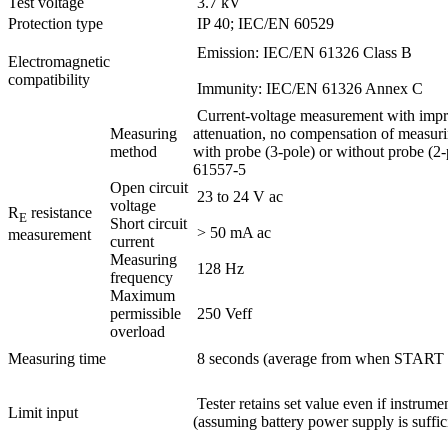
Test voltage
3.7 kV
Protection type
IP 40; IEC/EN 60529
Emission: IEC/EN 61326 Class B
Electromagnetic
compatibility
Immunity: IEC/EN 61326 Annex C
Current-voltage measurement with impr
Measuring
attenuation, no compensation of measurin
method
with probe (3-pole) or without probe (2
61557-5
Open circuit
23 to 24 V ac
voltage
R
resistance
E
Short circuit
> 50 mA ac
measurement
current
Measuring
128 Hz
frequency
Maximum
permissible
250 Veff
overload
Measuring time
8 seconds (average from when START i
Tester retains set value even if instrumen
Limit input
(assuming battery power supply is suffic