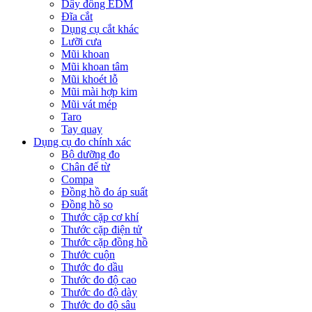
Dây đồng EDM
Đĩa cắt
Dụng cụ cắt khác
Lưỡi cưa
Mũi khoan
Mũi khoan tâm
Mũi khoét lỗ
Mũi mài hợp kim
Mũi vát mép
Taro
Tay quay
Dụng cụ đo chính xác
Bộ dưỡng đo
Chân đế từ
Compa
Đồng hồ đo áp suất
Đồng hồ so
Thước cặp cơ khí
Thước cặp điện tử
Thước cặp đồng hồ
Thước cuộn
Thước đo dầu
Thước đo độ cao
Thước đo độ dày
Thước đo độ sâu