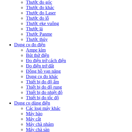
Thước đo góc
Thước đo khác
Thước đo Laser
Thước đo lỗ
Thước eke vuông
Thước lá
Thước Panme
Thước thủy
Dụng cụ đo điện
Ampe kìm
Bút thử điện
Đo điện trở cách điện
Đo điện trở đất
Đồng hồ vạn năng
Dụng cụ đo khác
Thiết bị đo độ ẩm
Thiết bị đo độ rung
Thiết bị đo nhiệt độ
Thiết bị đo tốc độ
Dụng cụ dùng điện
Các loại máy khác
Máy bào
Máy cắt
Máy chà nhám
Máy chà sàn