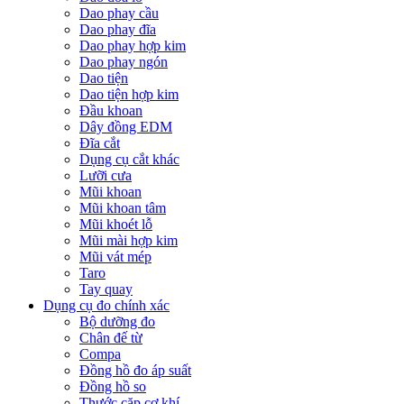
Dao phay cầu
Dao phay đĩa
Dao phay hợp kim
Dao phay ngón
Dao tiện
Dao tiện hợp kim
Đầu khoan
Dây đồng EDM
Đĩa cắt
Dụng cụ cắt khác
Lưỡi cưa
Mũi khoan
Mũi khoan tâm
Mũi khoét lỗ
Mũi mài hợp kim
Mũi vát mép
Taro
Tay quay
Dụng cụ đo chính xác
Bộ dưỡng đo
Chân đế từ
Compa
Đồng hồ đo áp suất
Đồng hồ so
Thước cặp cơ khí