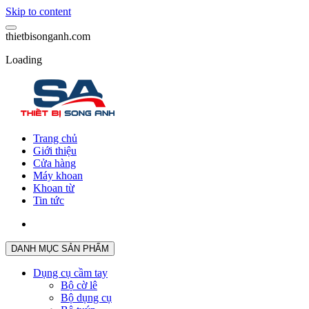
Skip to content
t
h
i
e
t
b
i
s
o
n
g
a
n
h
.
c
o
m
Loading
Trang chủ
Giới thiệu
Cửa hàng
Máy khoan
Khoan từ
Tin tức
DANH MỤC SẢN PHẨM
Dụng cụ cầm tay
Bộ cờ lê
Bộ dụng cụ