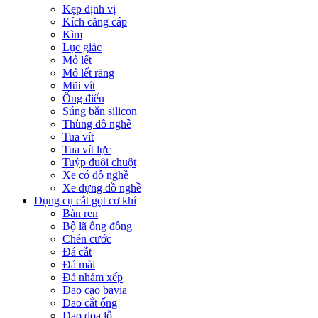
Kẹp định vị
Kích căng cáp
Kìm
Lục giác
Mỏ lết
Mỏ lết răng
Mũi vít
Ống điếu
Súng bắn silicon
Thùng đồ nghề
Tua vít
Tua vít lực
Tuýp đuôi chuột
Xe có đồ nghề
Xe đựng đồ nghề
Dụng cụ cắt gọt cơ khí
Bàn ren
Bộ lã ống đồng
Chén cước
Đá cắt
Đá mài
Đá nhám xếp
Dao cạo bavia
Dao cắt ống
Dao doa lỗ