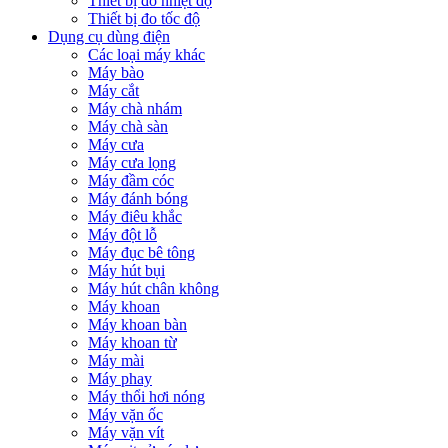
Thiết bị đo nhiệt độ
Thiết bị đo tốc độ
Dụng cụ dùng điện
Các loại máy khác
Máy bào
Máy cắt
Máy chà nhám
Máy chà sàn
Máy cưa
Máy cưa lọng
Máy đầm cóc
Máy đánh bóng
Máy điêu khắc
Máy đột lỗ
Máy đục bê tông
Máy hút bụi
Máy hút chân không
Máy khoan
Máy khoan bàn
Máy khoan từ
Máy mài
Máy phay
Máy thổi hơi nóng
Máy vặn ốc
Máy vặn vít