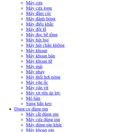
Máy cưa
Máy cưa lọng
Máy đầm cóc
Máy đánh bóng
Máy điêu khắc
Máy đột lỗ
Máy đục bê tông
Máy hút bụi
Máy hút chân không
Máy khoan
Máy khoan bàn
Máy khoan từ
Máy mài
Máy phay
Máy thổi hơi nóng
Máy vặn ốc
Máy vặn vít
Máy xịt rửa áp lực
Mỏ hàn
Súng bắn keo
Dụng cụ dùng pin
Máy cắt dùng pin
Máy cưa dùng pin
Máy dùng pin khác
Máy khoan pin