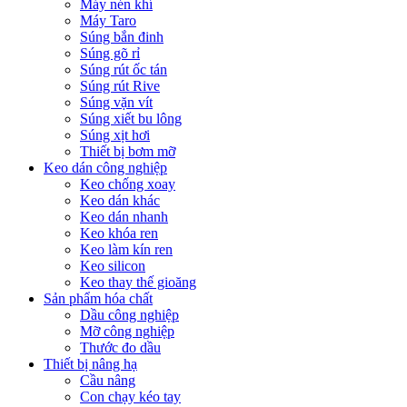
Máy nén khí
Máy Taro
Súng bắn đinh
Súng gõ rỉ
Súng rút ốc tán
Súng rút Rive
Súng vặn vít
Súng xiết bu lông
Súng xịt hơi
Thiết bị bơm mỡ
Keo dán công nghiệp
Keo chống xoay
Keo dán khác
Keo dán nhanh
Keo khóa ren
Keo làm kín ren
Keo silicon
Keo thay thế gioăng
Sản phẩm hóa chất
Dầu công nghiệp
Mỡ công nghiệp
Thước đo dầu
Thiết bị nâng hạ
Cầu nâng
Con chạy kéo tay