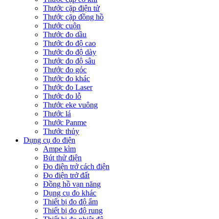
Thước cặp điện tử
Thước cặp đồng hồ
Thước cuộn
Thước đo dầu
Thước đo độ cao
Thước đo độ dày
Thước đo độ sâu
Thước đo góc
Thước đo khác
Thước đo Laser
Thước đo lỗ
Thước eke vuông
Thước lá
Thước Panme
Thước thủy
Dụng cụ đo điện
Ampe kìm
Bút thử điện
Đo điện trở cách điện
Đo điện trở đất
Đồng hồ vạn năng
Dụng cụ đo khác
Thiết bị đo độ ẩm
Thiết bị đo độ rung