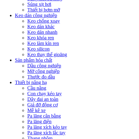
Súng xịt hơi
Thiết bị bơm mỡ
Keo dán công nghiệp
Keo chống xoay
Keo dán khác
Keo dán nhanh
Keo khóa ren
Keo làm kín ren
Keo silicon
Keo thay thế gioăng
Sản phẩm hóa chất
Dầu công nghiệp
Mỡ công nghiệp
Thước đo dầu
Thiết bị nâng hạ
Cầu nâng
Con chạy kéo tay
Dây đai an toàn
Giá đỡ động cơ
Mễ kê xe
Pa lăng cân bằng
Pa lăng điện
Pa lăng xích kéo tay
Pa lăng xích lắc tay
Thang nhôm