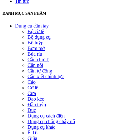
Tin tức
DANH MỤC SẢN PHẨM
Dụng cụ cầm tay
Bộ cờ lê
Bộ dụng cụ
Bộ tuýp
Bơm mỡ
Búa rìu
Cần chữ T
Cần nối
Cần tự động
Cần xiết chỉnh lực
Cảo
Cờ lê
Cưa
Dao kéo
Đầu tuýp
Đục
Dụng cụ cách điện
Dụng cụ chống cháy nổ
Dụng cụ khác
Ê Tô
Giũa