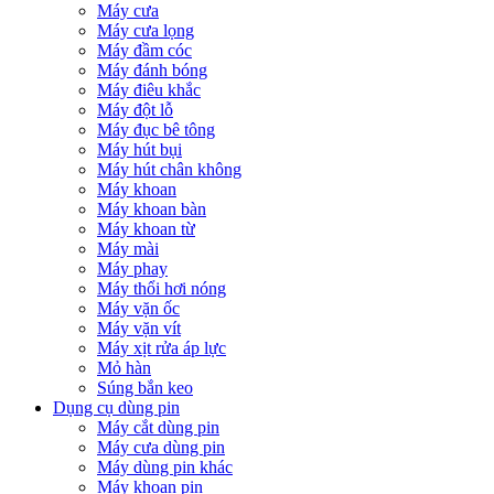
Máy cưa
Máy cưa lọng
Máy đầm cóc
Máy đánh bóng
Máy điêu khắc
Máy đột lỗ
Máy đục bê tông
Máy hút bụi
Máy hút chân không
Máy khoan
Máy khoan bàn
Máy khoan từ
Máy mài
Máy phay
Máy thổi hơi nóng
Máy vặn ốc
Máy vặn vít
Máy xịt rửa áp lực
Mỏ hàn
Súng bắn keo
Dụng cụ dùng pin
Máy cắt dùng pin
Máy cưa dùng pin
Máy dùng pin khác
Máy khoan pin