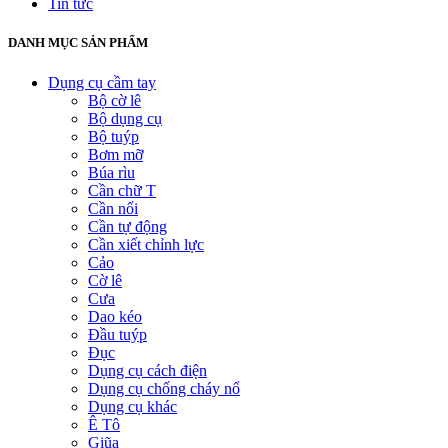
Tin tức
DANH MỤC SẢN PHẨM
Dụng cụ cầm tay
Bộ cờ lê
Bộ dụng cụ
Bộ tuýp
Bơm mỡ
Búa rìu
Cần chữ T
Cần nối
Cần tự động
Cần xiết chỉnh lực
Cảo
Cờ lê
Cưa
Dao kéo
Đầu tuýp
Đục
Dụng cụ cách điện
Dụng cụ chống cháy nổ
Dụng cụ khác
Ê Tô
Giũa