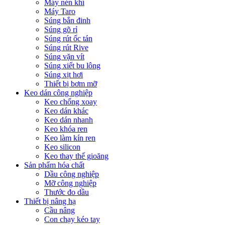
Máy nén khí
Máy Taro
Súng bắn đinh
Súng gõ rỉ
Súng rút ốc tán
Súng rút Rive
Súng vặn vít
Súng xiết bu lông
Súng xịt hơi
Thiết bị bơm mỡ
Keo dán công nghiệp
Keo chống xoay
Keo dán khác
Keo dán nhanh
Keo khóa ren
Keo làm kín ren
Keo silicon
Keo thay thế gioăng
Sản phẩm hóa chất
Dầu công nghiệp
Mỡ công nghiệp
Thước đo dầu
Thiết bị nâng hạ
Cầu nâng
Con chạy kéo tay