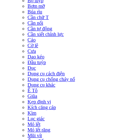
Bộ tuýp
Bơm mỡ
Búa rìu
Cần chữ T
Cần nối
Cần tự động
Cần xiết chỉnh lực
Cảo
Cờ lê
Cưa
Dao kéo
Đầu tuýp
Đục
Dụng cụ cách điện
Dụng cụ chống cháy nổ
Dụng cụ khác
Ê Tô
Giũa
Kẹp định vị
Kích căng cáp
Kìm
Lục giác
Mỏ lết
Mỏ lết răng
Mũi vít