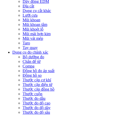
Dây đồng EDM
Đĩa cắt
Dụng cụ cắt khác
Lưỡi cưa
Mũi khoan
Mũi khoan tâm
Mũi khoét lỗ
Mũi mài hợp kim
Mũi vát mép
Taro
Tay quay
Dụng cụ đo chính xác
Bộ dưỡng đo
Chân đế từ
Compa
Đồng hồ đo áp suất
Đồng hồ so
Thước cặp cơ khí
Thước cặp điện tử
Thước cặp đồng hồ
Thước cuộn
Thước đo dầu
Thước đo độ cao
Thước đo độ dày
Thước đo độ sâu