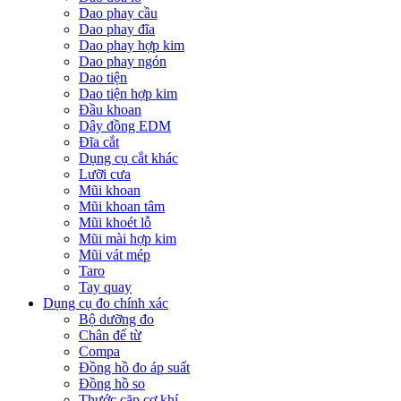
Dao phay cầu
Dao phay đĩa
Dao phay hợp kim
Dao phay ngón
Dao tiện
Dao tiện hợp kim
Đầu khoan
Dây đồng EDM
Đĩa cắt
Dụng cụ cắt khác
Lưỡi cưa
Mũi khoan
Mũi khoan tâm
Mũi khoét lỗ
Mũi mài hợp kim
Mũi vát mép
Taro
Tay quay
Dụng cụ đo chính xác
Bộ dưỡng đo
Chân đế từ
Compa
Đồng hồ đo áp suất
Đồng hồ so
Thước cặp cơ khí