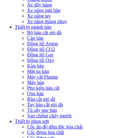
Xe đẩy hàng
Xe nâng mặt bàn
Xe nâng tay
Xe nâng thùng phuy
Thiết bị ngành hàn
Bộ hàn cắt gió đá
Cáp hàn
Đồng hồ Argon
Đồng hồ CO2
Đồng hồ Gas
Đồng hồ Oxy
Kìm hàn
Mặt nạ hàn
Máy cắt Plasma
Máy hàn
Phụ kiện hàn cắt
Que hàn
Rùa cắt gió đá
Tay hàn cắt gió đá
Tủ sấy que hàn
Van chống cháy ngược
Thiết bị phun sơn
Cốc đo độ đậm đặc hóa chất
Cốc đựng hóa chất
Cốc đựng sơn