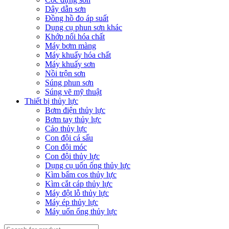
Dây dẫn sơn
Đồng hồ đo áp suất
Dụng cụ phun sơn khác
Khớp nối hóa chất
Máy bơm màng
Máy khuấy hóa chất
Máy khuấy sơn
Nồi trộn sơn
Súng phun sơn
Súng vẽ mỹ thuật
Thiết bị thủy lực
Bơm điện thủy lực
Bơm tay thủy lực
Cảo thủy lực
Con đội cá sấu
Con đội móc
Con đội thủy lực
Dụng cụ uốn ống thủy lực
Kìm bấm cos thủy lực
Kìm cắt cáp thủy lực
Máy đột lỗ thủy lực
Máy ép thủy lực
Máy uốn ống thủy lực