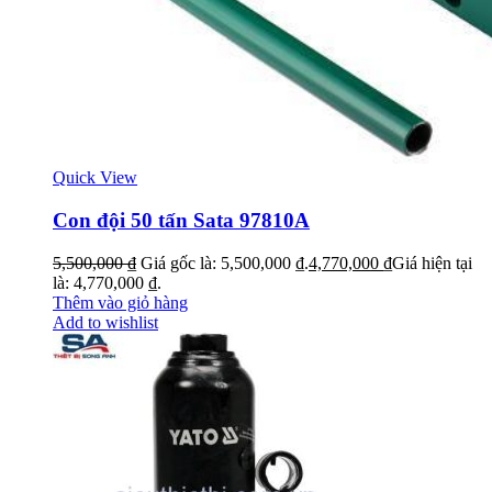
Quick View
Con đội 50 tấn Sata 97810A
5,500,000
₫
Giá gốc là: 5,500,000 ₫.
4,770,000
₫
Giá hiện tại
là: 4,770,000 ₫.
Thêm vào giỏ hàng
Add to wishlist