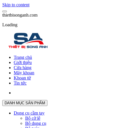
Skip to content
t
h
i
e
t
b
i
s
o
n
g
a
n
h
.
c
o
m
Loading
Trang chủ
Giới thiệu
Cửa hàng
Máy khoan
Khoan từ
Tin tức
DANH MỤC SẢN PHẨM
Dụng cụ cầm tay
Bộ cờ lê
Bộ dụng cụ