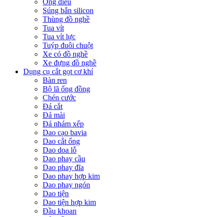
Ống điếu
Súng bắn silicon
Thùng đồ nghề
Tua vít
Tua vít lực
Tuýp đuôi chuột
Xe có đồ nghề
Xe đựng đồ nghề
Dụng cụ cắt gọt cơ khí
Bàn ren
Bộ lã ống đồng
Chén cước
Đá cắt
Đá mài
Đá nhám xếp
Dao cạo bavia
Dao cắt ống
Dao doa lỗ
Dao phay cầu
Dao phay đĩa
Dao phay hợp kim
Dao phay ngón
Dao tiện
Dao tiện hợp kim
Đầu khoan