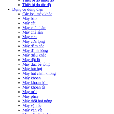
Thiết bị đo nhiệt độ
Thiết bị đo tốc độ
Dụng cụ dùng điện
Các loại máy khác
Máy bào
Máy cắt
Máy chà nhám
Máy chà sàn
Máy cưa
Máy cưa lọng
Máy đầm cóc
Máy đánh bóng
Máy điêu khắc
Máy đột lỗ
Máy đục bê tông
Máy hút bụi
Máy hút chân không
Máy khoan
Máy khoan bàn
Máy khoan từ
Máy mài
Máy phay
Máy thổi hơi nóng
Máy vặn ốc
Máy vặn vít