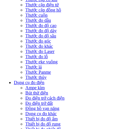
Thước cặp điện tử
Thước cặp đồng hồ
Thước cuộn
Thước đo dầu
Thước đo độ cao
Thước đo độ dày
Thước đo độ sâu
Thước đo góc
Thước đo khác
Thước đo Laser
Thước đo lỗ
Thước eke vuông
Thước lá
Thước Panme
Thước thủy
Dụng cụ đo điện
Ampe kìm
Bút thử điện
Đo điện trở cách điện
Đo điện trở đất
Đồng hồ vạn năng
Dụng cụ đo khác
Thiết bị đo độ ẩm
Thiết bị đo độ rung