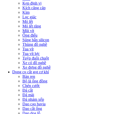
Kẹp định vị
Kích căng cáp
Kìm
Lục giác
Mỏ lết
Mỏ lết răng
Mũi vít
Ống điếu
Súng bắn silicon
Thùng đồ nghề
Tua vít
Tua vít lực
Tuýp đuôi chuột
Xe có đồ nghề
Xe đựng đồ nghề
Dụng cụ cắt gọt cơ khí
Bàn ren
Bộ lã ống đồng
Chén cước
Đá cắt
Đá mài
Đá nhám xếp
Dao cạo bavia
Dao cắt ống
Dao doa lỗ