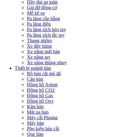
Dây đai an toàn
Giá đỡ động cơ
Mễ kê xe
Pa lăng cân bằng
Pa lăng điện
Pa lăng xích kéo tay
Pa lăng xích lắc tay
Thang nhôm
Xe đẩy hàng
Xe nâng mặt bàn
Xe nâng tay
Xe nâng thùng phuy
Thiết bị ngành hàn
Bộ hàn cắt gió đá
Cáp hàn
Đồng hồ Argon
Đồng hồ CO2
Đồng hồ Gas
Đồng hồ Oxy
Kìm hàn
Mặt nạ hàn
Máy cắt Plasma
Máy hàn
Phụ kiện hàn cắt
Que hàn