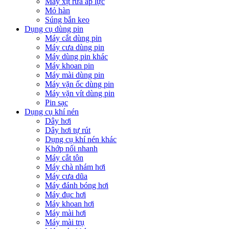
Máy xịt rửa áp lực
Mỏ hàn
Súng bắn keo
Dụng cụ dùng pin
Máy cắt dùng pin
Máy cưa dùng pin
Máy dùng pin khác
Máy khoan pin
Máy mài dùng pin
Máy vặn ốc dùng pin
Máy vặn vít dùng pin
Pin sạc
Dụng cụ khí nén
Dây hơi
Dây hơi tự rút
Dụng cụ khí nén khác
Khớp nối nhanh
Máy cắt tôn
Máy chà nhám hơi
Máy cưa dũa
Máy đánh bóng hơi
Máy đục hơi
Máy khoan hơi
Máy mài hơi
Máy mài trụ