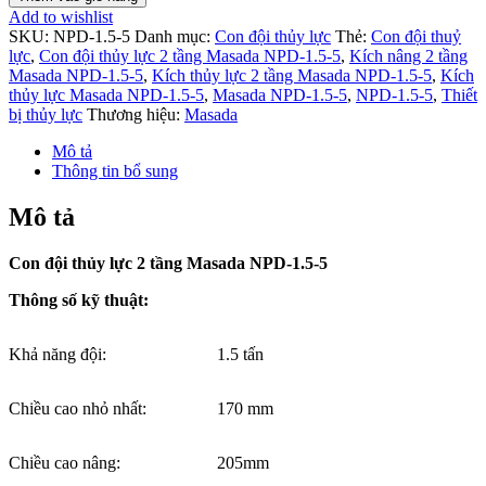
Add to wishlist
SKU:
NPD-1.5-5
Danh mục:
Con đội thủy lực
Thẻ:
Con đội thuỷ
lực
,
Con đội thủy lực 2 tầng Masada NPD-1.5-5
,
Kích nâng 2 tầng
Masada NPD-1.5-5
,
Kích thủy lực 2 tầng Masada NPD-1.5-5
,
Kích
thủy lực Masada NPD-1.5-5
,
Masada NPD-1.5-5
,
NPD-1.5-5
,
Thiết
bị thủy lực
Thương hiệu:
Masada
Mô tả
Thông tin bổ sung
Mô tả
Con đội thủy lực 2 tầng Masada NPD-1.5-5
Thông số kỹ thuật:
Khả năng đội:
1.5 tấn
Chiều cao nhỏ nhất:
170 mm
Chiều cao nâng:
205mm