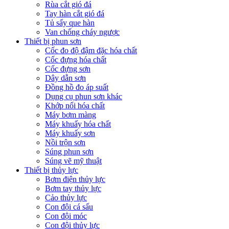
Rùa cắt gió đá
Tay hàn cắt gió đá
Tủ sấy que hàn
Van chống cháy ngược
Thiết bị phun sơn
Cốc đo độ đậm đặc hóa chất
Cốc đựng hóa chất
Cốc đựng sơn
Dây dẫn sơn
Đồng hồ đo áp suất
Dụng cụ phun sơn khác
Khớp nối hóa chất
Máy bơm màng
Máy khuấy hóa chất
Máy khuấy sơn
Nồi trộn sơn
Súng phun sơn
Súng vẽ mỹ thuật
Thiết bị thủy lực
Bơm điện thủy lực
Bơm tay thủy lực
Cảo thủy lực
Con đội cá sấu
Con đội móc
Con đội thủy lực