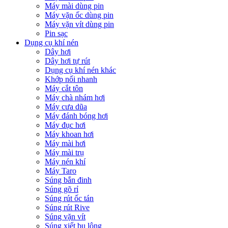
Máy mài dùng pin
Máy vặn ốc dùng pin
Máy vặn vít dùng pin
Pin sạc
Dụng cụ khí nén
Dây hơi
Dây hơi tự rút
Dụng cụ khí nén khác
Khớp nối nhanh
Máy cắt tôn
Máy chà nhám hơi
Máy cưa dũa
Máy đánh bóng hơi
Máy đục hơi
Máy khoan hơi
Máy mài hơi
Máy mài trụ
Máy nén khí
Máy Taro
Súng bắn đinh
Súng gõ rỉ
Súng rút ốc tán
Súng rút Rive
Súng vặn vít
Súng xiết bu lông