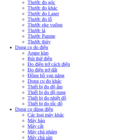
Thước đo góc
Thước đo khác
Thước đo Laser
Thước đo lỗ
Thước eke vuông
Thước lá
Thước Panme
Thước thủy
Dụng cụ đo điện
Ampe kìm
Bút thử điện
Đo điện trở cách điện
Đo điện trở đất
Đồng hồ vạn năng
Dụng cụ đo khác
Thiết bị đo độ ẩm
Thiết bị đo độ rung
Thiết bị đo nhiệt độ
Thiết bị đo tốc độ
Dụng cụ dùng điện
Các loại máy khác
Máy bào
Máy cắt
Máy chà nhám
Máy chà sàn