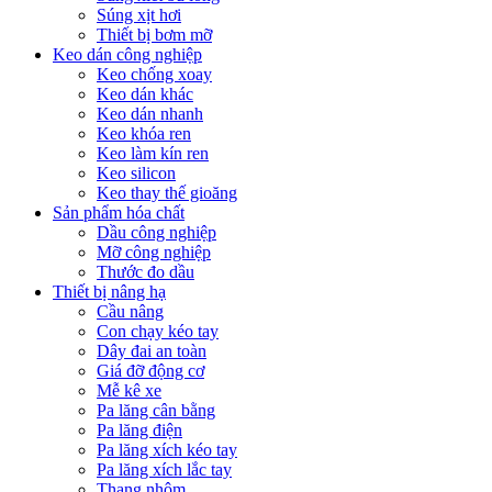
Súng xịt hơi
Thiết bị bơm mỡ
Keo dán công nghiệp
Keo chống xoay
Keo dán khác
Keo dán nhanh
Keo khóa ren
Keo làm kín ren
Keo silicon
Keo thay thế gioăng
Sản phẩm hóa chất
Dầu công nghiệp
Mỡ công nghiệp
Thước đo dầu
Thiết bị nâng hạ
Cầu nâng
Con chạy kéo tay
Dây đai an toàn
Giá đỡ động cơ
Mễ kê xe
Pa lăng cân bằng
Pa lăng điện
Pa lăng xích kéo tay
Pa lăng xích lắc tay
Thang nhôm