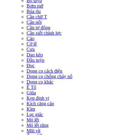
Bộ tuýp
Bơm mỡ
Búa rìu
Cần chữ T
Cần nối
Cần tự động
Cần xiết chỉnh lực
Cảo
Cờ lê
Cưa
Dao kéo
Đầu tuýp
Đục
Dụng cụ cách điện
Dụng cụ chống cháy nổ
Dụng cụ khác
Ê Tô
Giũa
Kẹp định vị
Kích căng cáp
Kìm
Lục giác
Mỏ lết
Mỏ lết răng
Mũi vít