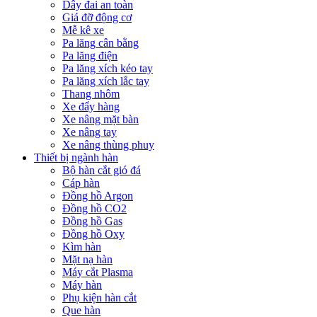
Dây đai an toàn
Giá đỡ động cơ
Mễ kê xe
Pa lăng cân bằng
Pa lăng điện
Pa lăng xích kéo tay
Pa lăng xích lắc tay
Thang nhôm
Xe đẩy hàng
Xe nâng mặt bàn
Xe nâng tay
Xe nâng thùng phuy
Thiết bị ngành hàn
Bộ hàn cắt gió đá
Cáp hàn
Đồng hồ Argon
Đồng hồ CO2
Đồng hồ Gas
Đồng hồ Oxy
Kìm hàn
Mặt nạ hàn
Máy cắt Plasma
Máy hàn
Phụ kiện hàn cắt
Que hàn