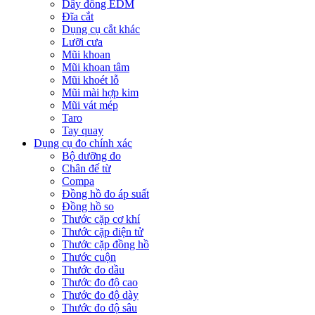
Dây đồng EDM
Đĩa cắt
Dụng cụ cắt khác
Lưỡi cưa
Mũi khoan
Mũi khoan tâm
Mũi khoét lỗ
Mũi mài hợp kim
Mũi vát mép
Taro
Tay quay
Dụng cụ đo chính xác
Bộ dưỡng đo
Chân đế từ
Compa
Đồng hồ đo áp suất
Đồng hồ so
Thước cặp cơ khí
Thước cặp điện tử
Thước cặp đồng hồ
Thước cuộn
Thước đo dầu
Thước đo độ cao
Thước đo độ dày
Thước đo độ sâu