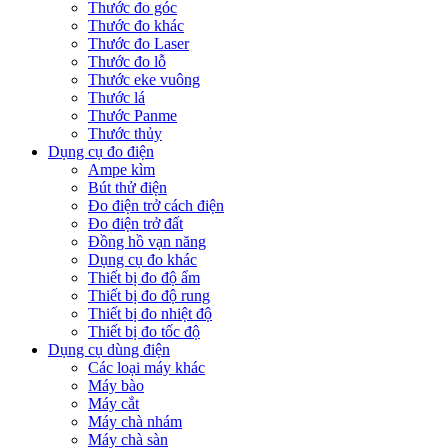
Thước đo góc
Thước đo khác
Thước đo Laser
Thước đo lỗ
Thước eke vuông
Thước lá
Thước Panme
Thước thủy
Dụng cụ đo điện
Ampe kìm
Bút thử điện
Đo điện trở cách điện
Đo điện trở đất
Đồng hồ vạn năng
Dụng cụ đo khác
Thiết bị đo độ ẩm
Thiết bị đo độ rung
Thiết bị đo nhiệt độ
Thiết bị đo tốc độ
Dụng cụ dùng điện
Các loại máy khác
Máy bào
Máy cắt
Máy chà nhám
Máy chà sàn