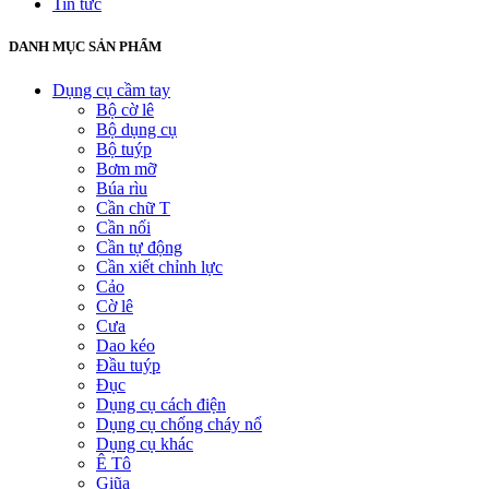
Tin tức
DANH MỤC SẢN PHẨM
Dụng cụ cầm tay
Bộ cờ lê
Bộ dụng cụ
Bộ tuýp
Bơm mỡ
Búa rìu
Cần chữ T
Cần nối
Cần tự động
Cần xiết chỉnh lực
Cảo
Cờ lê
Cưa
Dao kéo
Đầu tuýp
Đục
Dụng cụ cách điện
Dụng cụ chống cháy nổ
Dụng cụ khác
Ê Tô
Giũa