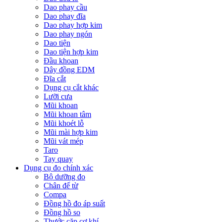
Dao phay cầu
Dao phay đĩa
Dao phay hợp kim
Dao phay ngón
Dao tiện
Dao tiện hợp kim
Đầu khoan
Dây đồng EDM
Đĩa cắt
Dụng cụ cắt khác
Lưỡi cưa
Mũi khoan
Mũi khoan tâm
Mũi khoét lỗ
Mũi mài hợp kim
Mũi vát mép
Taro
Tay quay
Dụng cụ đo chính xác
Bộ dưỡng đo
Chân đế từ
Compa
Đồng hồ đo áp suất
Đồng hồ so
Thước cặp cơ khí