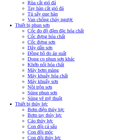
Rùa cắt gió đá
Tay hàn cắt gió đá
Tủ sấy que hàn
Van chống cháy ngược
Thiết bị phun sơn
Cốc đo độ đậm đặc hóa chất
Cốc đựng hóa chất
Cốc đựng sơn
Dây dẫn sơn
Đồng hồ đo áp suất
Dụng cụ phun sơn khác
Khớp nối hóa chất
Máy bơm màng
Máy khuấy hóa chất
Máy khuấy sơn
Nồi trộn sơn
Súng phun sơn
Súng vẽ mỹ thuật
Thiết bị thủy lực
Bơm điện thủy lực
Bơm tay thủy lực
Cảo thủy lực
Con đội cá sấu
Con đội móc
Con đội thủy lực