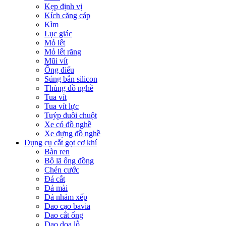
Kẹp định vị
Kích căng cáp
Kìm
Lục giác
Mỏ lết
Mỏ lết răng
Mũi vít
Ống điếu
Súng bắn silicon
Thùng đồ nghề
Tua vít
Tua vít lực
Tuýp đuôi chuột
Xe có đồ nghề
Xe đựng đồ nghề
Dụng cụ cắt gọt cơ khí
Bàn ren
Bộ lã ống đồng
Chén cước
Đá cắt
Đá mài
Đá nhám xếp
Dao cạo bavia
Dao cắt ống
Dao doa lỗ