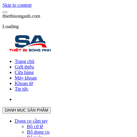
Skip to content
t
h
i
e
t
b
i
s
o
n
g
a
n
h
.
c
o
m
Loading
Trang chủ
Giới thiệu
Cửa hàng
Máy khoan
Khoan từ
Tin tức
DANH MỤC SẢN PHẨM
Dụng cụ cầm tay
Bộ cờ lê
Bộ dụng cụ