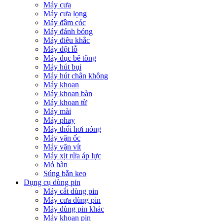
Máy cưa
Máy cưa lọng
Máy đầm cóc
Máy đánh bóng
Máy điêu khắc
Máy đột lỗ
Máy đục bê tông
Máy hút bụi
Máy hút chân không
Máy khoan
Máy khoan bàn
Máy khoan từ
Máy mài
Máy phay
Máy thổi hơi nóng
Máy vặn ốc
Máy vặn vít
Máy xịt rửa áp lực
Mỏ hàn
Súng bắn keo
Dụng cụ dùng pin
Máy cắt dùng pin
Máy cưa dùng pin
Máy dùng pin khác
Máy khoan pin