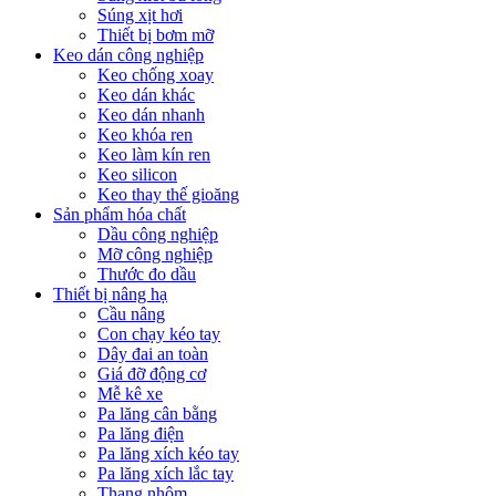
Súng xịt hơi
Thiết bị bơm mỡ
Keo dán công nghiệp
Keo chống xoay
Keo dán khác
Keo dán nhanh
Keo khóa ren
Keo làm kín ren
Keo silicon
Keo thay thế gioăng
Sản phẩm hóa chất
Dầu công nghiệp
Mỡ công nghiệp
Thước đo dầu
Thiết bị nâng hạ
Cầu nâng
Con chạy kéo tay
Dây đai an toàn
Giá đỡ động cơ
Mễ kê xe
Pa lăng cân bằng
Pa lăng điện
Pa lăng xích kéo tay
Pa lăng xích lắc tay
Thang nhôm