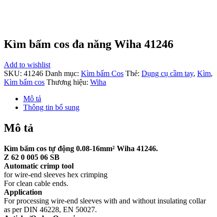
Kìm bấm cos đa năng Wiha 41246
Add to wishlist
SKU:
41246
Danh mục:
Kìm bấm Cos
Thẻ:
Dụng cụ cầm tay
,
Kìm
,
Kìm bấm cos
Thương hiệu:
Wiha
Mô tả
Thông tin bổ sung
Mô tả
Kìm bấm cos tự động 0.08-16mm² Wiha
41246
.
Z 62 0 005 06 SB
Automatic crimp tool
for wire-end sleeves hex crimping
For clean cable ends.
Application
For processing wire-end sleeves with and without insulating collar
as per DIN 46228, EN 50027.