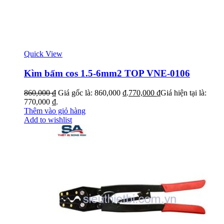
Quick View
Kìm bấm cos 1.5-6mm2 TOP VNE-0106
860,000
₫
Giá gốc là: 860,000 ₫.
770,000
₫
Giá hiện tại là:
770,000 ₫.
Thêm vào giỏ hàng
Add to wishlist