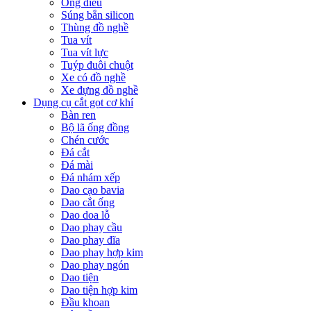
Ống điếu
Súng bắn silicon
Thùng đồ nghề
Tua vít
Tua vít lực
Tuýp đuôi chuột
Xe có đồ nghề
Xe đựng đồ nghề
Dụng cụ cắt gọt cơ khí
Bàn ren
Bộ lã ống đồng
Chén cước
Đá cắt
Đá mài
Đá nhám xếp
Dao cạo bavia
Dao cắt ống
Dao doa lỗ
Dao phay cầu
Dao phay đĩa
Dao phay hợp kim
Dao phay ngón
Dao tiện
Dao tiện hợp kim
Đầu khoan