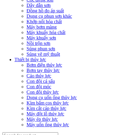
Dây dẫn sơn
Đồng hồ đo áp suất
Dụng cụ phun sơn khác
Khớp nối hóa chất
Máy bơm màng
Máy khuấy hóa chất
Máy khuấy sơn
Nồi trộn sơn
Súng phun sơn
Súng vẽ mỹ thuật
Thiết bị thủy lực
Bơm điện thủy lực
Bơm tay thủy lực
Cảo thủy lực
Con đội cá sấu
Con đội móc
Con đội thủy lực
Dụng cụ uốn ống thủy lực
Kìm bấm cos thủy lực
Kìm cắt cáp thủy lực
Máy đột lỗ thủy lực
Máy ép thủy lực
Máy uốn ống thủy lực