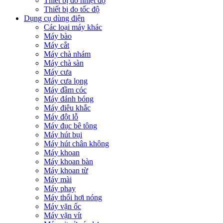
Thiết bị đo nhiệt độ
Thiết bị đo tốc độ
Dụng cụ dùng điện
Các loại máy khác
Máy bào
Máy cắt
Máy chà nhám
Máy chà sàn
Máy cưa
Máy cưa lọng
Máy đầm cóc
Máy đánh bóng
Máy điêu khắc
Máy đột lỗ
Máy đục bê tông
Máy hút bụi
Máy hút chân không
Máy khoan
Máy khoan bàn
Máy khoan từ
Máy mài
Máy phay
Máy thổi hơi nóng
Máy vặn ốc
Máy vặn vít