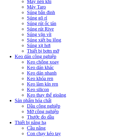
Máy nén khí
Máy Taro
Súng bắn đinh
Súng gõ rỉ
Súng rút ốc tán
Súng rút Rive
Súng vặn vít
Súng xiết bu lông
Súng xịt hơi
Thiết bị bơm mỡ
Keo dán công nghiệp
Keo chống xoay
Keo dán khác
Keo dán nhanh
Keo khóa ren
Keo làm kín ren
Keo silicon
Keo thay thế gioăng
Sản phẩm hóa chất
Dầu công nghiệp
Mỡ công nghiệp
Thước đo dầu
Thiết bị nâng hạ
Cầu nâng
Con chạy kéo tay