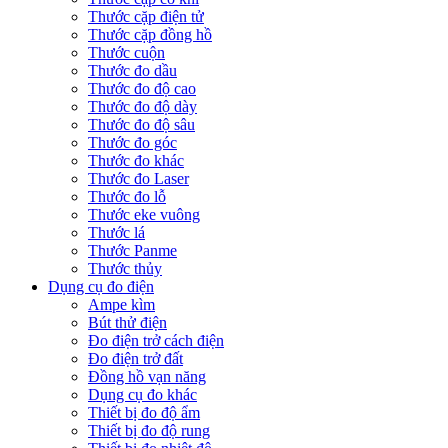
Thước cặp điện tử
Thước cặp đồng hồ
Thước cuộn
Thước đo dầu
Thước đo độ cao
Thước đo độ dày
Thước đo độ sâu
Thước đo góc
Thước đo khác
Thước đo Laser
Thước đo lỗ
Thước eke vuông
Thước lá
Thước Panme
Thước thủy
Dụng cụ đo điện
Ampe kìm
Bút thử điện
Đo điện trở cách điện
Đo điện trở đất
Đồng hồ vạn năng
Dụng cụ đo khác
Thiết bị đo độ ẩm
Thiết bị đo độ rung