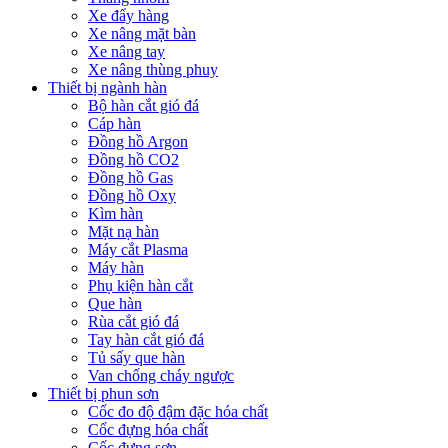
Xe đẩy hàng
Xe nâng mặt bàn
Xe nâng tay
Xe nâng thùng phuy
Thiết bị ngành hàn
Bộ hàn cắt gió đá
Cáp hàn
Đồng hồ Argon
Đồng hồ CO2
Đồng hồ Gas
Đồng hồ Oxy
Kìm hàn
Mặt nạ hàn
Máy cắt Plasma
Máy hàn
Phụ kiện hàn cắt
Que hàn
Rùa cắt gió đá
Tay hàn cắt gió đá
Tủ sấy que hàn
Van chống cháy ngược
Thiết bị phun sơn
Cốc đo độ đậm đặc hóa chất
Cốc đựng hóa chất
Cốc đựng sơn