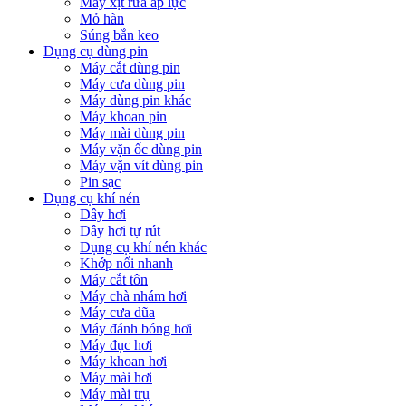
Máy xịt rửa áp lực
Mỏ hàn
Súng bắn keo
Dụng cụ dùng pin
Máy cắt dùng pin
Máy cưa dùng pin
Máy dùng pin khác
Máy khoan pin
Máy mài dùng pin
Máy vặn ốc dùng pin
Máy vặn vít dùng pin
Pin sạc
Dụng cụ khí nén
Dây hơi
Dây hơi tự rút
Dụng cụ khí nén khác
Khớp nối nhanh
Máy cắt tôn
Máy chà nhám hơi
Máy cưa dũa
Máy đánh bóng hơi
Máy đục hơi
Máy khoan hơi
Máy mài hơi
Máy mài trụ