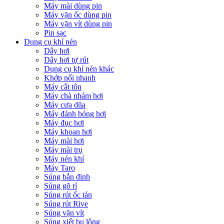
Máy mài dùng pin
Máy vặn ốc dùng pin
Máy vặn vít dùng pin
Pin sạc
Dụng cụ khí nén
Dây hơi
Dây hơi tự rút
Dụng cụ khí nén khác
Khớp nối nhanh
Máy cắt tôn
Máy chà nhám hơi
Máy cưa dũa
Máy đánh bóng hơi
Máy đục hơi
Máy khoan hơi
Máy mài hơi
Máy mài trụ
Máy nén khí
Máy Taro
Súng bắn đinh
Súng gõ rỉ
Súng rút ốc tán
Súng rút Rive
Súng vặn vít
Súng xiết bu lông