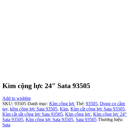
Kìm cộng lực 24″ Sata 93505
Add to wishlist
SKU:
93505
Danh mục:
Kìm cộng lực
Thẻ:
93505
,
Dụng cụ cầm
tay
,
kềm cộng lực Sata 93505
,
Kìm
,
Kìm cắt cộng lực Sata 93505
,
Kìm cắt sắt cộng lực Sata 93505
,
Kìm cộng lực
,
Kìm cộng lực 24"
Sata 93505
,
Kìm cộng lực Sata 93505
,
Sata 93505
Thương hiệu:
Sata