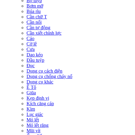
Bộ tuýp
Bơm mỡ
Búa rìu
Cần chữ T
Cần nối
Cần tự động
Cần xiết chỉnh lực
Cảo
Cờ lê
Cưa
Dao kéo
Đầu tuýp
Đục
Dụng cụ cách điện
Dụng cụ chống cháy nổ
Dụng cụ khác
Ê Tô
Giũa
Kẹp định vị
Kích căng cáp
Kìm
Lục giác
Mỏ lết
Mỏ lết răng
Mũi vít