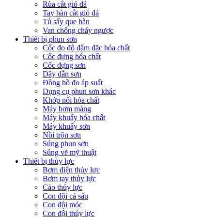
Rùa cắt gió đá
Tay hàn cắt gió đá
Tủ sấy que hàn
Van chống cháy ngược
Thiết bị phun sơn
Cốc đo độ đậm đặc hóa chất
Cốc đựng hóa chất
Cốc đựng sơn
Dây dẫn sơn
Đồng hồ đo áp suất
Dụng cụ phun sơn khác
Khớp nối hóa chất
Máy bơm màng
Máy khuấy hóa chất
Máy khuấy sơn
Nồi trộn sơn
Súng phun sơn
Súng vẽ mỹ thuật
Thiết bị thủy lực
Bơm điện thủy lực
Bơm tay thủy lực
Cảo thủy lực
Con đội cá sấu
Con đội móc
Con đội thủy lực