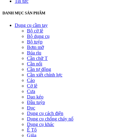
Tin tức
DANH MỤC SẢN PHẨM
Dụng cụ cầm tay
Bộ cờ lê
Bộ dụng cụ
Bộ tuýp
Bơm mỡ
Búa rìu
Cần chữ T
Cần nối
Cần tự động
Cần xiết chỉnh lực
Cảo
Cờ lê
Cưa
Dao kéo
Đầu tuýp
Đục
Dụng cụ cách điện
Dụng cụ chống cháy nổ
Dụng cụ khác
Ê Tô
Giũa