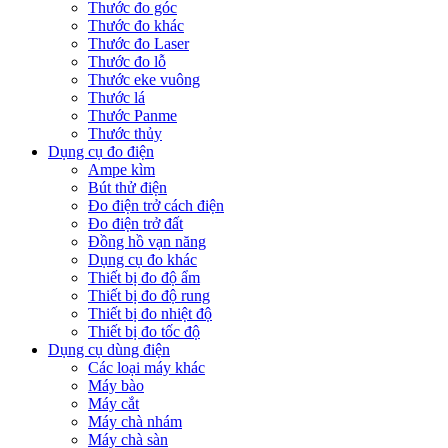
Thước đo góc
Thước đo khác
Thước đo Laser
Thước đo lỗ
Thước eke vuông
Thước lá
Thước Panme
Thước thủy
Dụng cụ đo điện
Ampe kìm
Bút thử điện
Đo điện trở cách điện
Đo điện trở đất
Đồng hồ vạn năng
Dụng cụ đo khác
Thiết bị đo độ ẩm
Thiết bị đo độ rung
Thiết bị đo nhiệt độ
Thiết bị đo tốc độ
Dụng cụ dùng điện
Các loại máy khác
Máy bào
Máy cắt
Máy chà nhám
Máy chà sàn