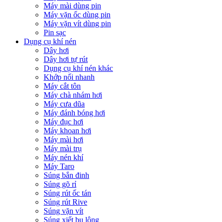
Máy mài dùng pin
Máy vặn ốc dùng pin
Máy vặn vít dùng pin
Pin sạc
Dụng cụ khí nén
Dây hơi
Dây hơi tự rút
Dụng cụ khí nén khác
Khớp nối nhanh
Máy cắt tôn
Máy chà nhám hơi
Máy cưa dũa
Máy đánh bóng hơi
Máy đục hơi
Máy khoan hơi
Máy mài hơi
Máy mài trụ
Máy nén khí
Máy Taro
Súng bắn đinh
Súng gõ rỉ
Súng rút ốc tán
Súng rút Rive
Súng vặn vít
Súng xiết bu lông