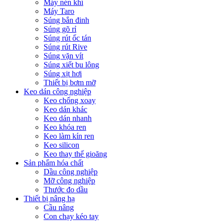
Máy nén khí
Máy Taro
Súng bắn đinh
Súng gõ rỉ
Súng rút ốc tán
Súng rút Rive
Súng vặn vít
Súng xiết bu lông
Súng xịt hơi
Thiết bị bơm mỡ
Keo dán công nghiệp
Keo chống xoay
Keo dán khác
Keo dán nhanh
Keo khóa ren
Keo làm kín ren
Keo silicon
Keo thay thế gioăng
Sản phẩm hóa chất
Dầu công nghiệp
Mỡ công nghiệp
Thước đo dầu
Thiết bị nâng hạ
Cầu nâng
Con chạy kéo tay