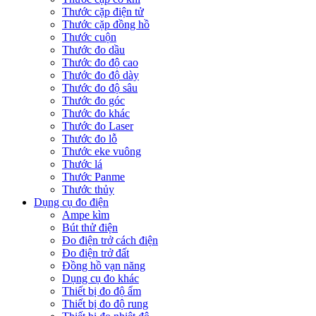
Thước cặp điện tử
Thước cặp đồng hồ
Thước cuộn
Thước đo dầu
Thước đo độ cao
Thước đo độ dày
Thước đo độ sâu
Thước đo góc
Thước đo khác
Thước đo Laser
Thước đo lỗ
Thước eke vuông
Thước lá
Thước Panme
Thước thủy
Dụng cụ đo điện
Ampe kìm
Bút thử điện
Đo điện trở cách điện
Đo điện trở đất
Đồng hồ vạn năng
Dụng cụ đo khác
Thiết bị đo độ ẩm
Thiết bị đo độ rung