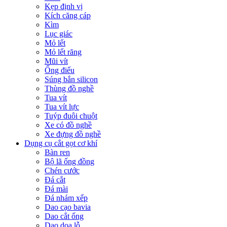
Kẹp định vị
Kích căng cáp
Kìm
Lục giác
Mỏ lết
Mỏ lết răng
Mũi vít
Ống điếu
Súng bắn silicon
Thùng đồ nghề
Tua vít
Tua vít lực
Tuýp đuôi chuột
Xe có đồ nghề
Xe đựng đồ nghề
Dụng cụ cắt gọt cơ khí
Bàn ren
Bộ lã ống đồng
Chén cước
Đá cắt
Đá mài
Đá nhám xếp
Dao cạo bavia
Dao cắt ống
Dao doa lỗ