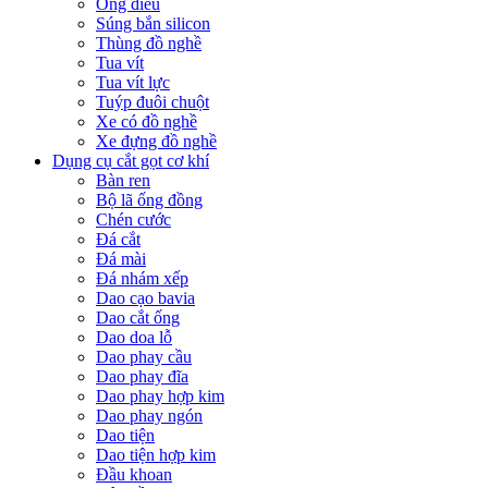
Ống điếu
Súng bắn silicon
Thùng đồ nghề
Tua vít
Tua vít lực
Tuýp đuôi chuột
Xe có đồ nghề
Xe đựng đồ nghề
Dụng cụ cắt gọt cơ khí
Bàn ren
Bộ lã ống đồng
Chén cước
Đá cắt
Đá mài
Đá nhám xếp
Dao cạo bavia
Dao cắt ống
Dao doa lỗ
Dao phay cầu
Dao phay đĩa
Dao phay hợp kim
Dao phay ngón
Dao tiện
Dao tiện hợp kim
Đầu khoan