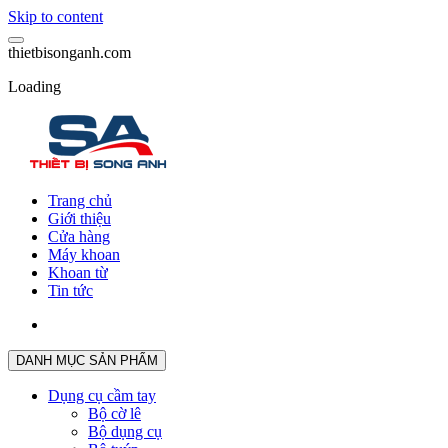
Skip to content
t
h
i
e
t
b
i
s
o
n
g
a
n
h
.
c
o
m
Loading
Trang chủ
Giới thiệu
Cửa hàng
Máy khoan
Khoan từ
Tin tức
DANH MỤC SẢN PHẨM
Dụng cụ cầm tay
Bộ cờ lê
Bộ dụng cụ