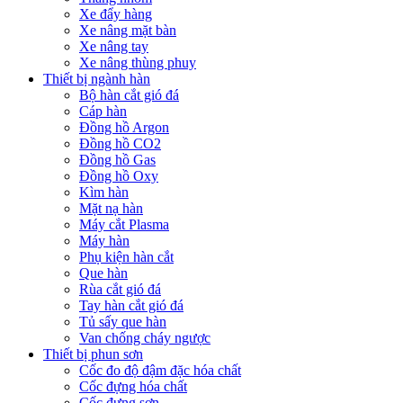
Xe đẩy hàng
Xe nâng mặt bàn
Xe nâng tay
Xe nâng thùng phuy
Thiết bị ngành hàn
Bộ hàn cắt gió đá
Cáp hàn
Đồng hồ Argon
Đồng hồ CO2
Đồng hồ Gas
Đồng hồ Oxy
Kìm hàn
Mặt nạ hàn
Máy cắt Plasma
Máy hàn
Phụ kiện hàn cắt
Que hàn
Rùa cắt gió đá
Tay hàn cắt gió đá
Tủ sấy que hàn
Van chống cháy ngược
Thiết bị phun sơn
Cốc đo độ đậm đặc hóa chất
Cốc đựng hóa chất
Cốc đựng sơn