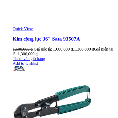
Quick View
Kìm cộng lực 36″ Sata 93507A
1,600,000
₫
Giá gốc là: 1,600,000 ₫.
1,300,000
₫
Giá hiện tại
là: 1,300,000 ₫.
Thêm vào giỏ hàng
Add to wishlist