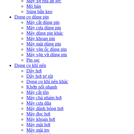
Máy xịt rửa áp lực
Mỏ hàn
Súng bắn keo
Dụng cụ dùng pin
Máy cắt dùng pin
Máy cưa dùng pin
Máy dùng pin khác
Máy khoan pin
Máy mài dùng pin
Máy vặn ốc dùng pin
Máy vặn vít dùng pin
Pin sạc
Dụng cụ khí nén
Dây hơi
Dây hơi tự rút
Dụng cụ khí nén khác
Khớp nối nhanh
Máy cắt tôn
Máy chà nhám hơi
Máy cưa dũa
Máy đánh bóng hơi
Máy đục hơi
Máy khoan hơi
Máy mài hơi
Máy mài trụ