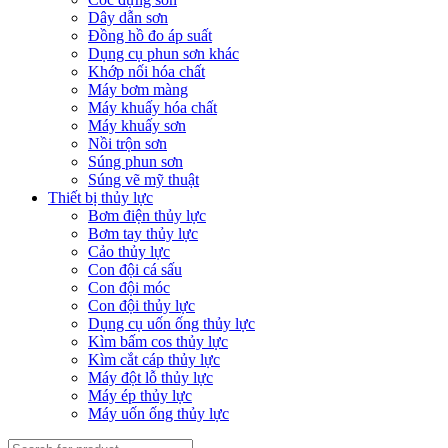
Dây dẫn sơn
Đồng hồ đo áp suất
Dụng cụ phun sơn khác
Khớp nối hóa chất
Máy bơm màng
Máy khuấy hóa chất
Máy khuấy sơn
Nồi trộn sơn
Súng phun sơn
Súng vẽ mỹ thuật
Thiết bị thủy lực
Bơm điện thủy lực
Bơm tay thủy lực
Cảo thủy lực
Con đội cá sấu
Con đội móc
Con đội thủy lực
Dụng cụ uốn ống thủy lực
Kìm bấm cos thủy lực
Kìm cắt cáp thủy lực
Máy đột lỗ thủy lực
Máy ép thủy lực
Máy uốn ống thủy lực