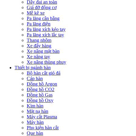
Dây đai an toàn
Giá đỡ động cơ
Mễ kê xe
Pa lăng cân bằng
Pa lăng điện
Pa lăng xích kéo tay
Pa lăng xích lắc tay
Thang nhôm
Xe đẩy hàng
Xe nâng mặt bàn
Xe nâng tay
Xe nâng thùng phuy
Thiết bị ngành hàn
Bộ hàn cắt gió đá
Cáp hàn
Đồng hồ Argon
Đồng hồ CO2
Đồng hồ Gas
Đồng hồ Oxy
Kìm hàn
Mặt nạ hàn
Máy cắt Plasma
Máy hàn
Phụ kiện hàn cắt
Que hàn