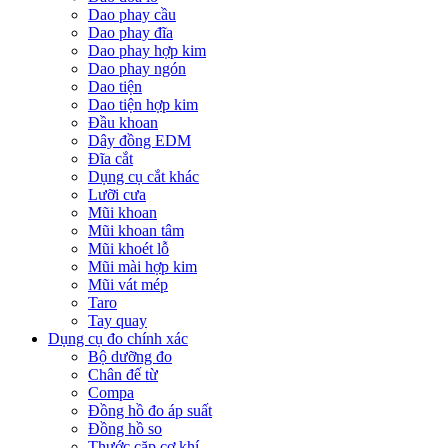
Dao phay cầu
Dao phay đĩa
Dao phay hợp kim
Dao phay ngón
Dao tiện
Dao tiện hợp kim
Đầu khoan
Dây đồng EDM
Đĩa cắt
Dụng cụ cắt khác
Lưỡi cưa
Mũi khoan
Mũi khoan tâm
Mũi khoét lỗ
Mũi mài hợp kim
Mũi vát mép
Taro
Tay quay
Dụng cụ đo chính xác
Bộ dưỡng đo
Chân đế từ
Compa
Đồng hồ đo áp suất
Đồng hồ so
Thước cặp cơ khí