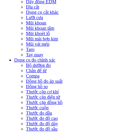
Dây đồng EDM
Đĩa cắt
Dụng cụ cắt khác
Lưỡi cưa
Mũi khoan
Mũi khoan tâm
Mũi khoét lỗ
Mũi mài hợp kim
Mũi vát mép
Taro
Tay quay
Dụng cụ đo chính xác
Bộ dưỡng đo
Chân đế từ
Compa
Đồng hồ đo áp suất
Đồng hồ so
Thước cặp cơ khí
Thước cặp điện tử
Thước cặp đồng hồ
Thước cuộn
Thước đo dầu
Thước đo độ cao
Thước đo độ dày
Thước đo độ sâu