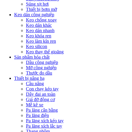
Súng xịt hơi
Thiết bị bơm mỡ
Keo dán công nghiệp
Keo chống xoay
Keo dán khác
Keo dán nhanh
Keo khóa ren
Keo làm kín ren
Keo silicon
Keo thay thế gioăng
Sản phẩm hóa chất
Dầu công nghiệp
Mỡ công nghiệp
Thước đo dầu
Thiết bị nâng hạ
Cầu nâng
Con chạy kéo tay
Dây đai an toàn
Giá đỡ động cơ
Mễ kê xe
Pa lăng cân bằng
Pa lăng điện
Pa lăng xích kéo tay
Pa lăng xích lắc tay
Thang nhôm