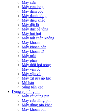
Máy cưa
Máy cưa lọng
Máy đầm cóc
Máy đánh bóng
Máy điêu khắc
Máy đột lỗ
Máy đục bê tông
Máy hút bụi
Máy hút chân không
Máy khoan
Máy khoan bàn
Máy khoan từ
Máy mài
Máy phay
Máy thổi hơi nóng
Máy vặn ốc
Máy vặn vít
Máy xịt rửa áp lực
Mỏ hàn
Súng bắn keo
Dụng cụ dùng pin
Máy cắt dùng pin
Máy cưa dùng pin
Máy dùng pin khác
Máy khoan pin