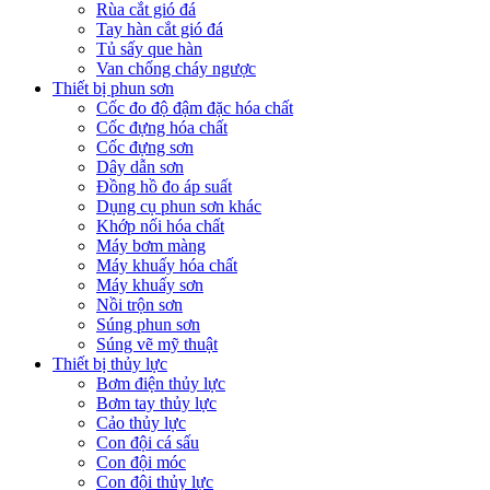
Rùa cắt gió đá
Tay hàn cắt gió đá
Tủ sấy que hàn
Van chống cháy ngược
Thiết bị phun sơn
Cốc đo độ đậm đặc hóa chất
Cốc đựng hóa chất
Cốc đựng sơn
Dây dẫn sơn
Đồng hồ đo áp suất
Dụng cụ phun sơn khác
Khớp nối hóa chất
Máy bơm màng
Máy khuấy hóa chất
Máy khuấy sơn
Nồi trộn sơn
Súng phun sơn
Súng vẽ mỹ thuật
Thiết bị thủy lực
Bơm điện thủy lực
Bơm tay thủy lực
Cảo thủy lực
Con đội cá sấu
Con đội móc
Con đội thủy lực