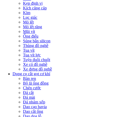
Kẹp định vị
Kích căng cáp
Kìm
Lục giác
Mỏ lết
Mỏ lết răng
Mũi vít
Ống điếu
Súng bắn silicon
Thùng đồ nghề
Tua vít
Tua vít lực
Tuýp đuôi chuột
Xe có đồ nghề
Xe đựng đồ nghề
Dụng cụ cắt gọt cơ khí
Bàn ren
Bộ lã ống đồng
Chén cước
Đá cắt
Đá mài
Đá nhám xếp
Dao cạo bavia
Dao cắt ống
Dao doa lỗ