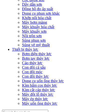
Dây dẫn sơn
Đồng hồ đo áp suất
Dụng cụ phun sơn khác
Khớp nối hóa chất
Máy bơm màng
Máy khuấy hóa chất
Máy khuấy sơn
Nồi trộn sơn
Súng phun sơn
Súng vẽ mỹ thuật
Thiết bị thủy lực
Bơm điện thủy lực
Bơm tay thủy lực
Cảo thủy lực
Con đội cá sấu
Con đội móc
Con đội thủy lực
Dụng cụ uốn ống thủy lực
Kìm bấm cos thủy lực
Kìm cắt cáp thủy lực
Máy đột lỗ thủy lực
Máy ép thủy lực
Máy uốn ống thủy lực