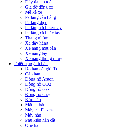
Dây đai an toàn
Giá đỡ động cơ
Mễ kê xe
Pa lăng cân bằng
Pa lăng điện
Pa lăng xích kéo tay
Pa lăng xích lắc tay
Thang nhôm
Xe đẩy hàng
Xe nâng mặt bàn
Xe nâng tay
Xe nâng thùng phuy
Thiết bị ngành hàn
Bộ hàn cắt gió đá
Cáp hàn
Đồng hồ Argon
Đồng hồ CO2
Đồng hồ Gas
Đồng hồ Oxy
Kìm hàn
Mặt nạ hàn
Máy cắt Plasma
Máy hàn
Phụ kiện hàn cắt
Que hàn