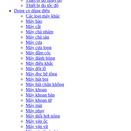
Thiết bị đo nhiệt độ
Thiết bị đo tốc độ
Dụng cụ dùng điện
Các loại máy khác
Máy bào
Máy cắt
Máy chà nhám
Máy chà sàn
Máy cưa
Máy cưa lọng
Máy đầm cóc
Máy đánh bóng
Máy điêu khắc
Máy đột lỗ
Máy đục bê tông
Máy hút bụi
Máy hút chân không
Máy khoan
Máy khoan bàn
Máy khoan từ
Máy mài
Máy phay
Máy thổi hơi nóng
Máy vặn ốc
Máy vặn vít