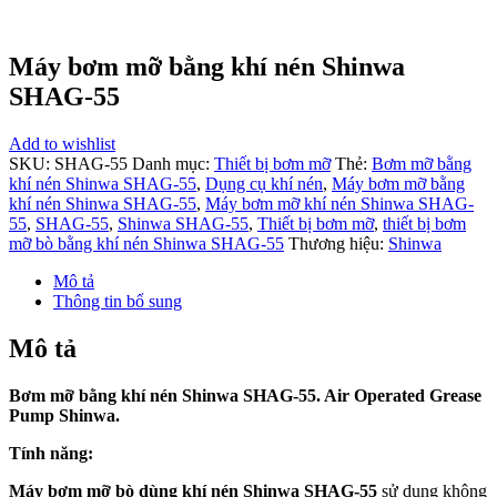
Máy bơm mỡ bằng khí nén Shinwa
SHAG-55
Add to wishlist
SKU:
SHAG-55
Danh mục:
Thiết bị bơm mỡ
Thẻ:
Bơm mỡ bằng
khí nén Shinwa SHAG-55
,
Dụng cụ khí nén
,
Máy bơm mỡ bằng
khí nén Shinwa SHAG-55
,
Máy bơm mỡ khí nén Shinwa SHAG-
55
,
SHAG-55
,
Shinwa SHAG-55
,
Thiết bị bơm mỡ
,
thiết bị bơm
mỡ bò bằng khí nén Shinwa SHAG-55
Thương hiệu:
Shinwa
Mô tả
Thông tin bổ sung
Mô tả
Bơm mỡ bằng khí nén Shinwa SHAG-55. Air Operated Grease
Pump Shinwa.
Tính năng:
Máy bơm mỡ bò dùng khí nén Shinwa SHAG-55
sử dụng không