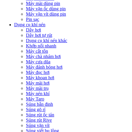
Máy mài dùng pin
Máy vặn ốc dùng pin
Máy vặn vít dùng pin
Pin sạc
Dụng cụ khí nén
Dây hơi
Dây hơi tự rút
Dụng cụ khí nén khác
Khớp nối nhanh
Máy cắt tôn
Máy chà nhám hơi
Máy cưa dũa
Máy đánh bóng hơi
Máy đục hơi
Máy khoan hơi
Máy mài hơi
Máy mài trụ
Máy nén khí
Máy Taro
Súng bắn đinh
Súng gõ rỉ
Súng rút ốc tán
Súng rút Rive
Súng vặn vít
Súng xiết bu lông