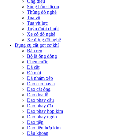
Ống điếu
Súng bắn silicon
Thùng đồ nghề
Tua vít
Tua vít lực
Tuýp đuôi chuột
Xe có đồ nghề
Xe đựng đồ nghề
Dụng cụ cắt gọt cơ khí
Bàn ren
Bộ lã ống đồng
Chén cước
Đá cắt
Đá mài
Đá nhám xếp
Dao cạo bavia
Dao cắt ống
Dao doa lỗ
Dao phay cầu
Dao phay đĩa
Dao phay hợp kim
Dao phay ngón
Dao tiện
Dao tiện hợp kim
Đầu khoan