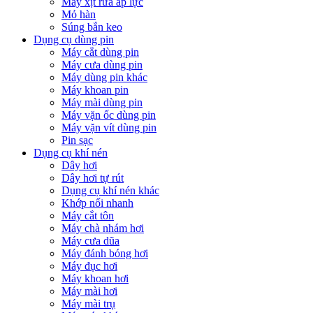
Máy xịt rửa áp lực
Mỏ hàn
Súng bắn keo
Dụng cụ dùng pin
Máy cắt dùng pin
Máy cưa dùng pin
Máy dùng pin khác
Máy khoan pin
Máy mài dùng pin
Máy vặn ốc dùng pin
Máy vặn vít dùng pin
Pin sạc
Dụng cụ khí nén
Dây hơi
Dây hơi tự rút
Dụng cụ khí nén khác
Khớp nối nhanh
Máy cắt tôn
Máy chà nhám hơi
Máy cưa dũa
Máy đánh bóng hơi
Máy đục hơi
Máy khoan hơi
Máy mài hơi
Máy mài trụ