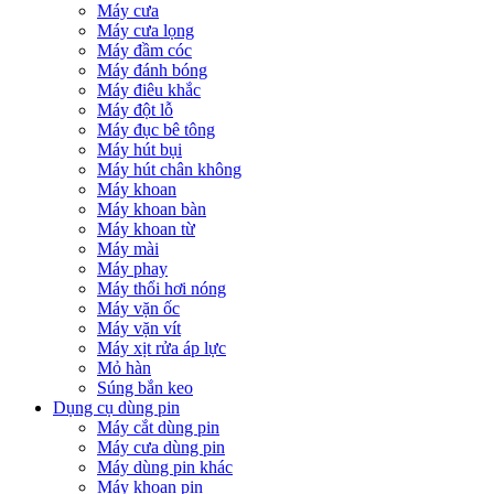
Máy cưa
Máy cưa lọng
Máy đầm cóc
Máy đánh bóng
Máy điêu khắc
Máy đột lỗ
Máy đục bê tông
Máy hút bụi
Máy hút chân không
Máy khoan
Máy khoan bàn
Máy khoan từ
Máy mài
Máy phay
Máy thổi hơi nóng
Máy vặn ốc
Máy vặn vít
Máy xịt rửa áp lực
Mỏ hàn
Súng bắn keo
Dụng cụ dùng pin
Máy cắt dùng pin
Máy cưa dùng pin
Máy dùng pin khác
Máy khoan pin