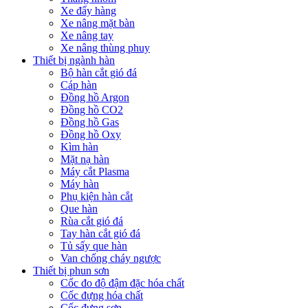
Xe đẩy hàng
Xe nâng mặt bàn
Xe nâng tay
Xe nâng thùng phuy
Thiết bị ngành hàn
Bộ hàn cắt gió đá
Cáp hàn
Đồng hồ Argon
Đồng hồ CO2
Đồng hồ Gas
Đồng hồ Oxy
Kìm hàn
Mặt nạ hàn
Máy cắt Plasma
Máy hàn
Phụ kiện hàn cắt
Que hàn
Rùa cắt gió đá
Tay hàn cắt gió đá
Tủ sấy que hàn
Van chống cháy ngược
Thiết bị phun sơn
Cốc đo độ đậm đặc hóa chất
Cốc đựng hóa chất
Cốc đựng sơn