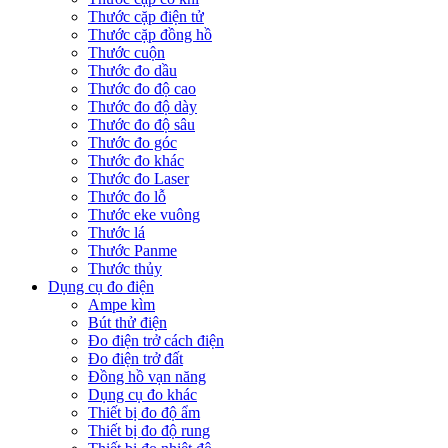
Thước cặp điện tử
Thước cặp đồng hồ
Thước cuộn
Thước đo dầu
Thước đo độ cao
Thước đo độ dày
Thước đo độ sâu
Thước đo góc
Thước đo khác
Thước đo Laser
Thước đo lỗ
Thước eke vuông
Thước lá
Thước Panme
Thước thủy
Dụng cụ đo điện
Ampe kìm
Bút thử điện
Đo điện trở cách điện
Đo điện trở đất
Đồng hồ vạn năng
Dụng cụ đo khác
Thiết bị đo độ ẩm
Thiết bị đo độ rung