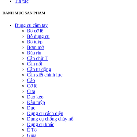
Tin tức
DANH MỤC SẢN PHẨM
Dụng cụ cầm tay
Bộ cờ lê
Bộ dụng cụ
Bộ tuýp
Bơm mỡ
Búa rìu
Cần chữ T
Cần nối
Cần tự động
Cần xiết chỉnh lực
Cảo
Cờ lê
Cưa
Dao kéo
Đầu tuýp
Đục
Dụng cụ cách điện
Dụng cụ chống cháy nổ
Dụng cụ khác
Ê Tô
Giũa