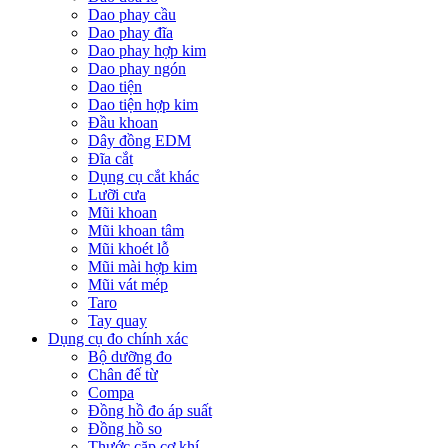
Dao phay cầu
Dao phay đĩa
Dao phay hợp kim
Dao phay ngón
Dao tiện
Dao tiện hợp kim
Đầu khoan
Dây đồng EDM
Đĩa cắt
Dụng cụ cắt khác
Lưỡi cưa
Mũi khoan
Mũi khoan tâm
Mũi khoét lỗ
Mũi mài hợp kim
Mũi vát mép
Taro
Tay quay
Dụng cụ đo chính xác
Bộ dưỡng đo
Chân đế từ
Compa
Đồng hồ đo áp suất
Đồng hồ so
Thước cặp cơ khí