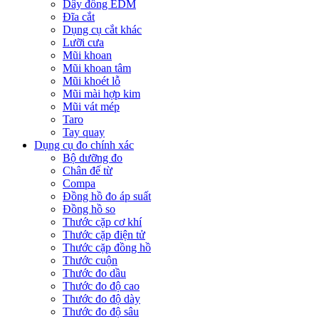
Dây đồng EDM
Đĩa cắt
Dụng cụ cắt khác
Lưỡi cưa
Mũi khoan
Mũi khoan tâm
Mũi khoét lỗ
Mũi mài hợp kim
Mũi vát mép
Taro
Tay quay
Dụng cụ đo chính xác
Bộ dưỡng đo
Chân đế từ
Compa
Đồng hồ đo áp suất
Đồng hồ so
Thước cặp cơ khí
Thước cặp điện tử
Thước cặp đồng hồ
Thước cuộn
Thước đo dầu
Thước đo độ cao
Thước đo độ dày
Thước đo độ sâu