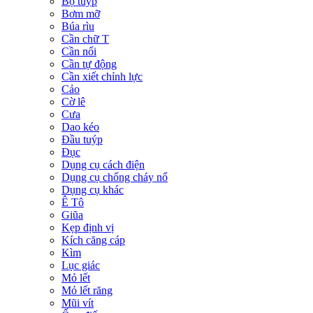
Bộ tuýp
Bơm mỡ
Búa rìu
Cần chữ T
Cần nối
Cần tự động
Cần xiết chỉnh lực
Cảo
Cờ lê
Cưa
Dao kéo
Đầu tuýp
Đục
Dụng cụ cách điện
Dụng cụ chống cháy nổ
Dụng cụ khác
Ê Tô
Giũa
Kẹp định vị
Kích căng cáp
Kìm
Lục giác
Mỏ lết
Mỏ lết răng
Mũi vít