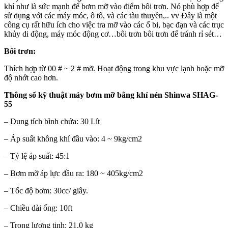
khí như là sức mạnh để bơm mỡ vào điểm bôi trơn. Nó phù hợp để
sử dụng với các máy móc, ô tô, và các tàu thuyền,.. vv Đây là một
công cụ rất hữu ích cho việc tra mỡ vào các ổ bi, bạc đạn và các trục
khủy di động, máy móc động cơ…bôi trơn bôi trơn để tránh rỉ sét…
Bôi trơn:
Thích hợp từ 00 # ~ 2 # mỡ. Hoạt động trong khu vực lạnh hoặc mỡ
độ nhớt cao hơn.
Thông số kỹ thuật máy bơm mỡ bằng khí nén Shinwa SHAG-
55
– Dung tích bình chứa: 30 Lít
– Áp suất không khí đầu vào: 4 ~ 9kg/cm2
– Tỷ lệ áp suất: 45:1
– Bơm mỡ áp lực đầu ra: 180 ~ 405kg/cm2
– Tốc độ bơm: 30cc/ giây.
– Chiều dài ống: 10ft
– Trọng lượng tịnh: 21.0 kg