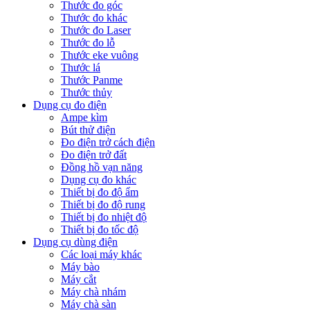
Thước đo góc
Thước đo khác
Thước đo Laser
Thước đo lỗ
Thước eke vuông
Thước lá
Thước Panme
Thước thủy
Dụng cụ đo điện
Ampe kìm
Bút thử điện
Đo điện trở cách điện
Đo điện trở đất
Đồng hồ vạn năng
Dụng cụ đo khác
Thiết bị đo độ ẩm
Thiết bị đo độ rung
Thiết bị đo nhiệt độ
Thiết bị đo tốc độ
Dụng cụ dùng điện
Các loại máy khác
Máy bào
Máy cắt
Máy chà nhám
Máy chà sàn