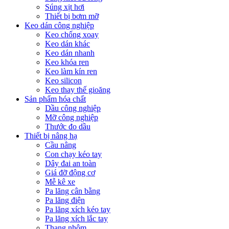
Súng xịt hơi
Thiết bị bơm mỡ
Keo dán công nghiệp
Keo chống xoay
Keo dán khác
Keo dán nhanh
Keo khóa ren
Keo làm kín ren
Keo silicon
Keo thay thế gioăng
Sản phẩm hóa chất
Dầu công nghiệp
Mỡ công nghiệp
Thước đo dầu
Thiết bị nâng hạ
Cầu nâng
Con chạy kéo tay
Dây đai an toàn
Giá đỡ động cơ
Mễ kê xe
Pa lăng cân bằng
Pa lăng điện
Pa lăng xích kéo tay
Pa lăng xích lắc tay
Thang nhôm