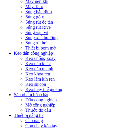
Máy nén khí
Máy Taro
Súng bắn đinh
Súng gõ rỉ
Súng rút ốc tán
Súng rút Rive
Súng vặn vít
Súng xiết bu lông
Súng xịt hơi
Thiết bị bơm mỡ
Keo dán công nghiệp
Keo chống xoay
Keo dán khác
Keo dán nhanh
Keo khóa ren
Keo làm kín ren
Keo silicon
Keo thay thế gioăng
Sản phẩm hóa chất
Dầu công nghiệp
Mỡ công nghiệp
Thước đo dầu
Thiết bị nâng hạ
Cầu nâng
Con chạy kéo tay