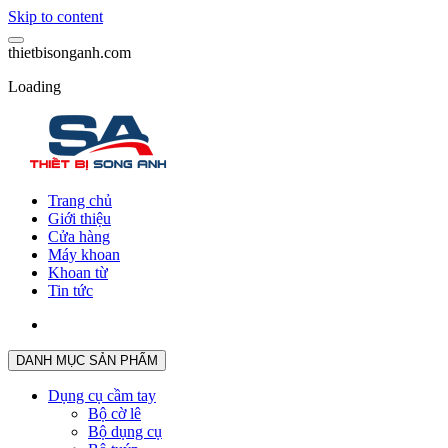
Skip to content
t
h
i
e
t
b
i
s
o
n
g
a
n
h
.
c
o
m
Loading
Trang chủ
Giới thiệu
Cửa hàng
Máy khoan
Khoan từ
Tin tức
DANH MỤC SẢN PHẨM
Dụng cụ cầm tay
Bộ cờ lê
Bộ dụng cụ