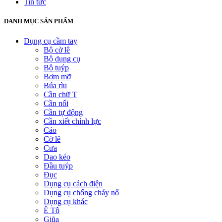
Tin tức
DANH MỤC SẢN PHẨM
Dụng cụ cầm tay
Bộ cờ lê
Bộ dụng cụ
Bộ tuýp
Bơm mỡ
Búa rìu
Cần chữ T
Cần nối
Cần tự động
Cần xiết chỉnh lực
Cảo
Cờ lê
Cưa
Dao kéo
Đầu tuýp
Đục
Dụng cụ cách điện
Dụng cụ chống cháy nổ
Dụng cụ khác
Ê Tô
Giũa