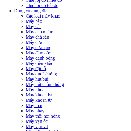
Thiết bị đo nhiệt độ
Thiết bị đo tốc độ
Dụng cụ dùng điện
Các loại máy khác
Máy bào
Máy cắt
Máy chà nhám
Máy chà sàn
Máy cưa
Máy cưa lọng
Máy đầm cóc
Máy đánh bóng
Máy điêu khắc
Máy đột lỗ
Máy đục bê tông
Máy hút bụi
Máy hút chân không
Máy khoan
Máy khoan bàn
Máy khoan từ
Máy mài
Máy phay
Máy thổi hơi nóng
Máy vặn ốc
Máy vặn vít