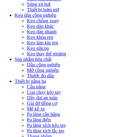
Súng xịt hơi
Thiết bị bơm mỡ
Keo dán công nghiệp
Keo chống xoay
Keo dán khác
Keo dán nhanh
Keo khóa ren
Keo làm kín ren
Keo silicon
Keo thay thế gioăng
Sản phẩm hóa chất
Dầu công nghiệp
Mỡ công nghiệp
Thước đo dầu
Thiết bị nâng hạ
Cầu nâng
Con chạy kéo tay
Dây đai an toàn
Giá đỡ động cơ
Mễ kê xe
Pa lăng cân bằng
Pa lăng điện
Pa lăng xích kéo tay
Pa lăng xích lắc tay
Thang nhôm