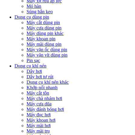
Máy xịt rửa áp lực
Mỏ hàn
Súng bắn keo
Dụng cụ dùng pin
Máy cắt dùng pin
Máy cưa dùng pin
Máy dùng pin khác
Máy khoan pin
Máy mài dùng pin
Máy vặn ốc dùng pin
Máy vặn vít dùng pin
Pin sạc
Dụng cụ khí nén
Dây hơi
Dây hơi tự rút
Dụng cụ khí nén khác
Khớp nối nhanh
Máy cắt tôn
Máy chà nhám hơi
Máy cưa dũa
Máy đánh bóng hơi
Máy đục hơi
Máy khoan hơi
Máy mài hơi
Máy mài trụ