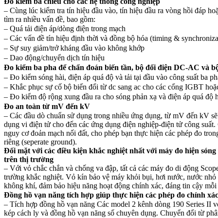
Đo kiểm ba chiều cho các hệ thống công nghiệp
– Cùng lúc kiểm tra tín hiệu đầu vào, tín hiệu đầu ra vòng hồi đáp hoặ
tìm ra nhiều vấn đề, bao gồm:
– Quá tải điện áp/dòng điện trong mạch
– Các vấn đề tín hiệu định thời và đồng bộ hóa (timing & synchroniza
– Sự suy giảm/trở kháng đầu vào không khớp
– Dao động/chuyển dịch tín hiệu
Đo kiểm ba pha để chẩn đoán biến tần, bộ đổi điện DC-AC và b
– Đo kiểm sóng hài, điện áp quá độ và tải tại đầu vào công suất ba ph
– Khắc phục sự cố bộ biến đổi từ dc sang ac cho các cổng IGBT hoặc
– Đo kiểm độ rộng xung đầu ra cho sóng phản xạ và điện áp quá độ 
Đo an toàn từ mV đến kV
– Các đầu dò chuẩn sử dụng trong nhiều ứng dụng, từ mV đến kV sẽ 
dụng vi điện tử cho đến các ứng dụng điện nghiệp-điện tử công suất. 
nguy cơ đoản mạch nối đất, cho phép bạn thực hiện các phép đo tron
riêng (seperate ground).
Đối mặt với các điều kiện khắc nghiệt nhất với máy đo hiện són
trên thị trường
– Với vỏ chắc chắn và chống va đập, tất cả các máy đo di động Sco
trường khắc nghiệt. Vỏ kín bảo vệ máy khỏi bụi, hơi nước, nước nhỏ 
không khí, đảm bảo hiệu năng hoạt động chính xác, đáng tin cậy mỗi 
Đồng hồ vạn năng tích hợp giúp thực hiện các phép đo chính xác
– Tích hợp đồng hồ vạn năng Các model 2 kênh dòng 190 Series II với
kép cách ly và đồng hồ vạn năng số chuyên dụng. Chuyển đổi từ phâ