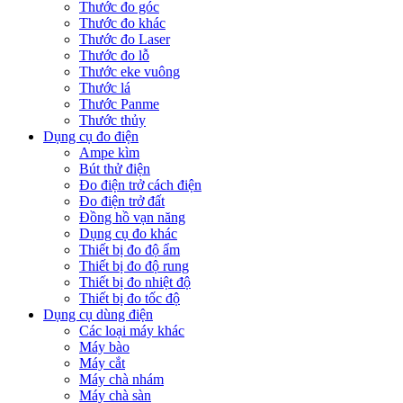
Thước đo góc
Thước đo khác
Thước đo Laser
Thước đo lỗ
Thước eke vuông
Thước lá
Thước Panme
Thước thủy
Dụng cụ đo điện
Ampe kìm
Bút thử điện
Đo điện trở cách điện
Đo điện trở đất
Đồng hồ vạn năng
Dụng cụ đo khác
Thiết bị đo độ ẩm
Thiết bị đo độ rung
Thiết bị đo nhiệt độ
Thiết bị đo tốc độ
Dụng cụ dùng điện
Các loại máy khác
Máy bào
Máy cắt
Máy chà nhám
Máy chà sàn