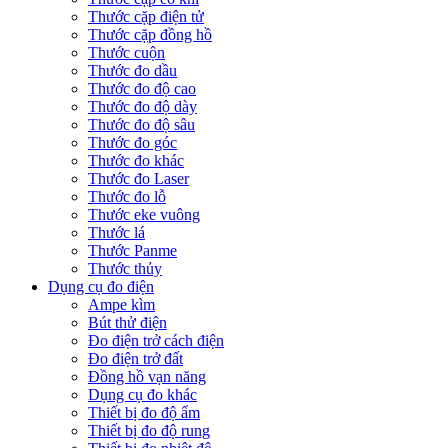
Thước cặp điện tử
Thước cặp đồng hồ
Thước cuộn
Thước đo dầu
Thước đo độ cao
Thước đo độ dày
Thước đo độ sâu
Thước đo góc
Thước đo khác
Thước đo Laser
Thước đo lỗ
Thước eke vuông
Thước lá
Thước Panme
Thước thủy
Dụng cụ đo điện
Ampe kìm
Bút thử điện
Đo điện trở cách điện
Đo điện trở đất
Đồng hồ vạn năng
Dụng cụ đo khác
Thiết bị đo độ ẩm
Thiết bị đo độ rung