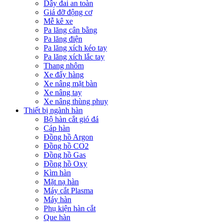
Dây đai an toàn
Giá đỡ động cơ
Mễ kê xe
Pa lăng cân bằng
Pa lăng điện
Pa lăng xích kéo tay
Pa lăng xích lắc tay
Thang nhôm
Xe đẩy hàng
Xe nâng mặt bàn
Xe nâng tay
Xe nâng thùng phuy
Thiết bị ngành hàn
Bộ hàn cắt gió đá
Cáp hàn
Đồng hồ Argon
Đồng hồ CO2
Đồng hồ Gas
Đồng hồ Oxy
Kìm hàn
Mặt nạ hàn
Máy cắt Plasma
Máy hàn
Phụ kiện hàn cắt
Que hàn