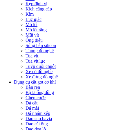
Kẹp định vị
Kích căng cáp
Kìm
Lục giác
Mỏ lết
Mỏ lết răng
Mũi vít
Ống điếu
Súng bắn silicon
Thùng đồ nghề
Tua vít
Tua vít lực
Tuýp đuôi chuột
Xe có đồ nghề
Xe đựng đồ nghề
Dụng cụ cắt gọt cơ khí
Bàn ren
Bộ lã ống đồng
Chén cước
Đá cắt
Đá mài
Đá nhám xếp
Dao cạo bavia
Dao cắt ống
Dao doa lỗ