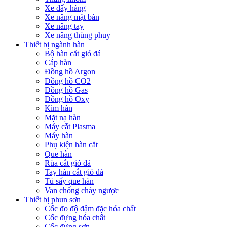
Xe đẩy hàng
Xe nâng mặt bàn
Xe nâng tay
Xe nâng thùng phuy
Thiết bị ngành hàn
Bộ hàn cắt gió đá
Cáp hàn
Đồng hồ Argon
Đồng hồ CO2
Đồng hồ Gas
Đồng hồ Oxy
Kìm hàn
Mặt nạ hàn
Máy cắt Plasma
Máy hàn
Phụ kiện hàn cắt
Que hàn
Rùa cắt gió đá
Tay hàn cắt gió đá
Tủ sấy que hàn
Van chống cháy ngược
Thiết bị phun sơn
Cốc đo độ đậm đặc hóa chất
Cốc đựng hóa chất
Cốc đựng sơn