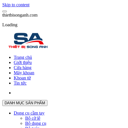
Skip to content
t
h
i
e
t
b
i
s
o
n
g
a
n
h
.
c
o
m
Loading
Trang chủ
Giới thiệu
Cửa hàng
Máy khoan
Khoan từ
Tin tức
DANH MỤC SẢN PHẨM
Dụng cụ cầm tay
Bộ cờ lê
Bộ dụng cụ