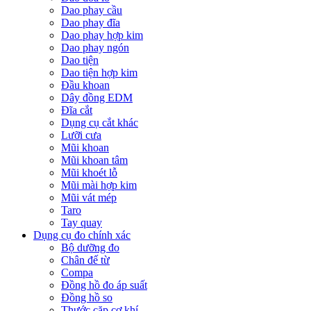
Dao phay cầu
Dao phay đĩa
Dao phay hợp kim
Dao phay ngón
Dao tiện
Dao tiện hợp kim
Đầu khoan
Dây đồng EDM
Đĩa cắt
Dụng cụ cắt khác
Lưỡi cưa
Mũi khoan
Mũi khoan tâm
Mũi khoét lỗ
Mũi mài hợp kim
Mũi vát mép
Taro
Tay quay
Dụng cụ đo chính xác
Bộ dưỡng đo
Chân đế từ
Compa
Đồng hồ đo áp suất
Đồng hồ so
Thước cặp cơ khí