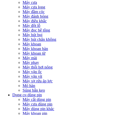
Máy cưa
Máy cưa lọng
Máy đầm cóc
Máy đánh bóng
Máy điêu khắc
Máy đột lỗ
Máy đục bê tông
Máy hút bụi
Máy hút chân không
Máy khoan
Máy khoan bàn
Máy khoan từ
Máy mài
Máy phay
Máy thổi hơi nóng
Máy vặn ốc
Máy vặn vít
Máy xịt rửa áp lực
Mỏ hàn
Súng bắn keo
Dụng cụ dùng pin
Máy cắt dùng pin
Máy cưa dùng pin
Máy dùng pin khác
Máy khoan pin