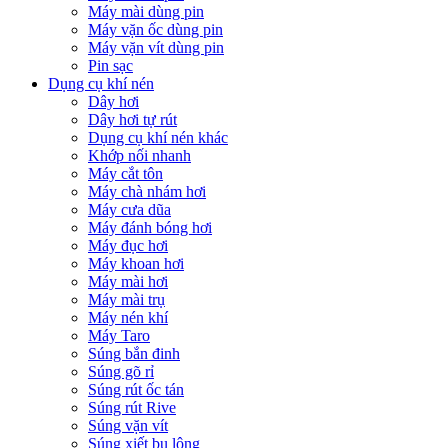
Máy mài dùng pin
Máy vặn ốc dùng pin
Máy vặn vít dùng pin
Pin sạc
Dụng cụ khí nén
Dây hơi
Dây hơi tự rút
Dụng cụ khí nén khác
Khớp nối nhanh
Máy cắt tôn
Máy chà nhám hơi
Máy cưa dũa
Máy đánh bóng hơi
Máy đục hơi
Máy khoan hơi
Máy mài hơi
Máy mài trụ
Máy nén khí
Máy Taro
Súng bắn đinh
Súng gõ rỉ
Súng rút ốc tán
Súng rút Rive
Súng vặn vít
Súng xiết bu lông