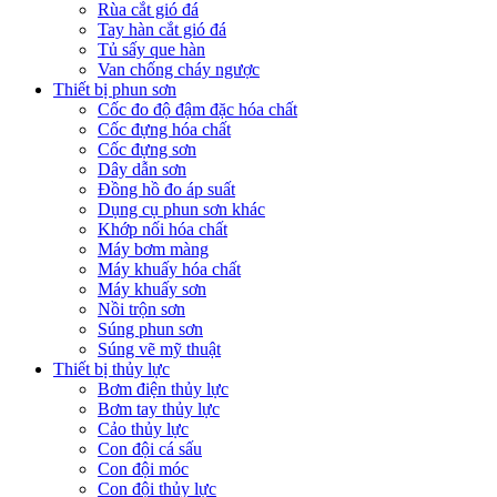
Rùa cắt gió đá
Tay hàn cắt gió đá
Tủ sấy que hàn
Van chống cháy ngược
Thiết bị phun sơn
Cốc đo độ đậm đặc hóa chất
Cốc đựng hóa chất
Cốc đựng sơn
Dây dẫn sơn
Đồng hồ đo áp suất
Dụng cụ phun sơn khác
Khớp nối hóa chất
Máy bơm màng
Máy khuấy hóa chất
Máy khuấy sơn
Nồi trộn sơn
Súng phun sơn
Súng vẽ mỹ thuật
Thiết bị thủy lực
Bơm điện thủy lực
Bơm tay thủy lực
Cảo thủy lực
Con đội cá sấu
Con đội móc
Con đội thủy lực