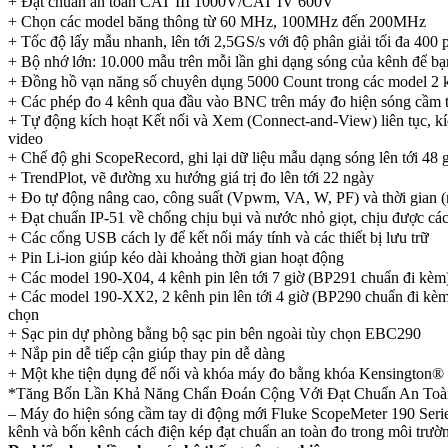
+ Đạt chuẩn an toàn CAT III 1000V/CAT IV 600V
+ Chọn các model băng thông từ 60 MHz, 100MHz đến 200MHz
+ Tốc độ lấy mẫu nhanh, lên tới 2,5GS/s với độ phân giải tối đa 400 
+ Bộ nhớ lớn: 10.000 mẫu trên mỗi lần ghi dạng sóng của kênh để bạn 
+ Đồng hồ vạn năng số chuyên dụng 5000 Count trong các model 2 
+ Các phép đo 4 kênh qua đầu vào BNC trên máy đo hiện sóng cầm
+ Tự động kích hoạt Kết nối và Xem (Connect-and-View) liên tục, k
video
+ Chế độ ghi ScopeRecord, ghi lại dữ liệu mẫu dạng sóng lên tới 48 
+ TrendPlot, vẽ đường xu hướng giá trị đo lên tới 22 ngày
+ Đo tự động nâng cao, công suất (Vpwm, VA, W, PF) và thời gian (
+ Đạt chuẩn IP-51 về chống chịu bụi và nước nhỏ giọt, chịu được cá
+ Các cổng USB cách ly để kết nối máy tính và các thiết bị lưu trữ
+ Pin Li-ion giúp kéo dài khoảng thời gian hoạt động
+ Các model 190-X04, 4 kênh pin lên tới 7 giờ (BP291 chuẩn đi kèm
+ Các model 190-XX2, 2 kênh pin lên tới 4 giờ (BP290 chuẩn đi kèm)
chọn
+ Sạc pin dự phòng bằng bộ sạc pin bên ngoài tùy chọn EBC290
+ Nắp pin dễ tiếp cận giúp thay pin dễ dàng
+ Một khe tiện dụng để nối và khóa máy đo bằng khóa Kensington® c
*Tăng Bốn Lần Khả Năng Chẩn Đoán Cộng Với Đạt Chuẩn An Toà
– Máy đo hiện sóng cầm tay di động mới Fluke ScopeMeter 190 Series
kênh và bốn kênh cách điện kép đạt chuẩn an toàn đo trong môi t