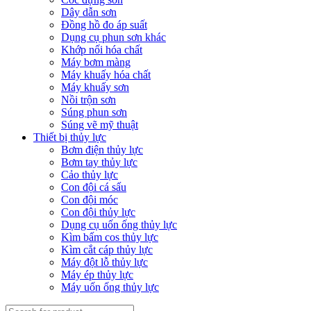
Dây dẫn sơn
Đồng hồ đo áp suất
Dụng cụ phun sơn khác
Khớp nối hóa chất
Máy bơm màng
Máy khuấy hóa chất
Máy khuấy sơn
Nồi trộn sơn
Súng phun sơn
Súng vẽ mỹ thuật
Thiết bị thủy lực
Bơm điện thủy lực
Bơm tay thủy lực
Cảo thủy lực
Con đội cá sấu
Con đội móc
Con đội thủy lực
Dụng cụ uốn ống thủy lực
Kìm bấm cos thủy lực
Kìm cắt cáp thủy lực
Máy đột lỗ thủy lực
Máy ép thủy lực
Máy uốn ống thủy lực