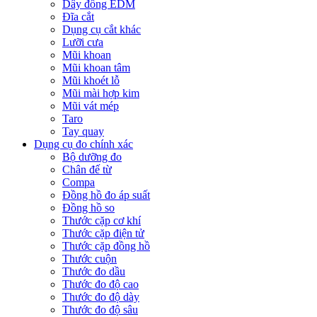
Dây đồng EDM
Đĩa cắt
Dụng cụ cắt khác
Lưỡi cưa
Mũi khoan
Mũi khoan tâm
Mũi khoét lỗ
Mũi mài hợp kim
Mũi vát mép
Taro
Tay quay
Dụng cụ đo chính xác
Bộ dưỡng đo
Chân đế từ
Compa
Đồng hồ đo áp suất
Đồng hồ so
Thước cặp cơ khí
Thước cặp điện tử
Thước cặp đồng hồ
Thước cuộn
Thước đo dầu
Thước đo độ cao
Thước đo độ dày
Thước đo độ sâu