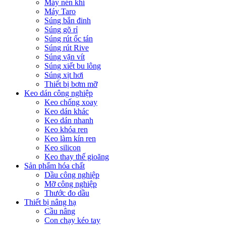
Máy nén khí
Máy Taro
Súng bắn đinh
Súng gõ rỉ
Súng rút ốc tán
Súng rút Rive
Súng vặn vít
Súng xiết bu lông
Súng xịt hơi
Thiết bị bơm mỡ
Keo dán công nghiệp
Keo chống xoay
Keo dán khác
Keo dán nhanh
Keo khóa ren
Keo làm kín ren
Keo silicon
Keo thay thế gioăng
Sản phẩm hóa chất
Dầu công nghiệp
Mỡ công nghiệp
Thước đo dầu
Thiết bị nâng hạ
Cầu nâng
Con chạy kéo tay