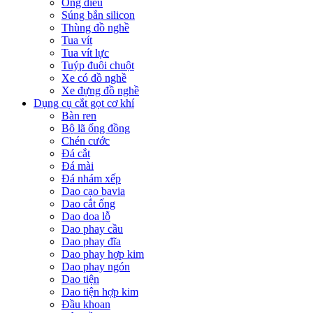
Ống điếu
Súng bắn silicon
Thùng đồ nghề
Tua vít
Tua vít lực
Tuýp đuôi chuột
Xe có đồ nghề
Xe đựng đồ nghề
Dụng cụ cắt gọt cơ khí
Bàn ren
Bộ lã ống đồng
Chén cước
Đá cắt
Đá mài
Đá nhám xếp
Dao cạo bavia
Dao cắt ống
Dao doa lỗ
Dao phay cầu
Dao phay đĩa
Dao phay hợp kim
Dao phay ngón
Dao tiện
Dao tiện hợp kim
Đầu khoan