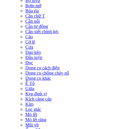
Bộ tuýp
Bơm mỡ
Búa rìu
Cần chữ T
Cần nối
Cần tự động
Cần xiết chỉnh lực
Cảo
Cờ lê
Cưa
Dao kéo
Đầu tuýp
Đục
Dụng cụ cách điện
Dụng cụ chống cháy nổ
Dụng cụ khác
Ê Tô
Giũa
Kẹp định vị
Kích căng cáp
Kìm
Lục giác
Mỏ lết
Mỏ lết răng
Mũi vít