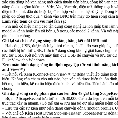
xác của đồng hồ vạn năng một cách thuận tiện bằng đồng hồ vạn năn
năng đo bao gồm kiểm tra Vdc, Vac, Vac+dc, điện trở, thông mạch và
điện trở shunt, đầu dò hoặc bộ điều hợp với nhiều hệ số tỷ lệ. Dòng
phép đo đồng thời qua 4 kênh vào BNC trên máy đo hiện sóng cầm t
Làm việc toàn ca chỉ với một lần sạc
– Pin mới có hiệu năng cao tận dụng công nghệ Li-ion giúp bạn làm vi
model 4 kênh hoặc lên tới bốn giờ trong các model 2 kênh. Và với nắp
pin nhanh chóng.
Ghi lại và chia sẻ dạng sóng dễ dàng bằng kết nối USB mới
– Hai cổng USB, được cách ly khỏi các mạch đầu đo vào giúp bạn d
các thiết bị lưu trữ USB. Lưu trữ dạng sóng không giới hạn, chụp màn
lưu trữ USB. Kết nối với máy tính qua USB để chuyển và lưu trữ dữ
FlukeView cho Windows.
Xem màn hình dạng sóng ổn định ngay lập tức với tính năng kíc
and-View™)
– Kết nối và Xem (Connect-and-View™) tự động thiết lập đúng kích 
hiệu. Không cần chạm vào nút nào, bạn vẫn có được hiển thị ổn định, 
hết mọi tín hiệu, kể cả tín hiệu điều khiển và biến tần. Tiến hành đo 
chóng.
Ghi dạng sóng có độ phân giải cao lên đến 48 giờ bằng ScopeR
– Bộ nhớ ScopeRecord lưu trữ lên tới 30.000 điểm dữ liệu trên mỗi kên
trục trặc xảy ra nhanh. (Có thể ghi & lưu hai bộ dữ liệu nhiều kênh để
– Lưu trữ các sự kiện như biên dạng chuyển động (motion profile), 
– Với chế độ Kích Hoạt Dừng Stop-on-Trigger, ScopeMeter tự động n
liệu dạng sóng có trước hiện tượng