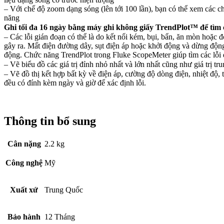
– Với chế độ zoom dạng sóng (lên tới 100 lần), bạn có thể xem các ch
năng
Ghi tối đa 16 ngày bằng máy ghi không giấy TrendPlot™ để tìm c
– Các lỗi gián đoạn có thể là do kết nối kém, bụi, bẩn, ăn mòn hoặc đ
gây ra. Mất điện đường dây, sụt điện áp hoặc khởi động và dừng động
động. Chức năng TrendPlot trong Fluke ScopeMeter giúp tìm các lỗi đ
– Vẽ biểu đồ các giá trị đỉnh nhỏ nhất và lớn nhất cũng như giá trị t
– Vẽ đồ thị kết hợp bất kỳ về điện áp, cường độ dòng điện, nhiệt độ, t
đều có đính kèm ngày và giờ để xác định lỗi.
Thông tin bổ sung
Cân nặng
2.2 kg
Công nghệ
Mỹ
Xuất xứ
Trung Quốc
Bảo hành
12 Tháng