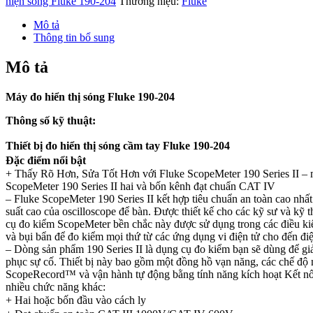
hiện sóng Fluke 190-204
Thương hiệu:
Fluke
Mô tả
Thông tin bổ sung
Mô tả
Máy đo hiển thị sóng Fluke 190-204
Thông số kỹ thuật:
Thiết bị đo hiển thị sóng cầm tay Fluke 190-204
Đặc điểm nổi bật
+ Thấy Rõ Hơn, Sửa Tốt Hơn với Fluke ScopeMeter 190 Series II – má
ScopeMeter 190 Series II hai và bốn kênh đạt chuẩn CAT IV
– Fluke ScopeMeter 190 Series II kết hợp tiêu chuẩn an toàn cao nhất v
suất cao của oscilloscope để bàn. Được thiết kế cho các kỹ sư và kỹ t
cụ đo kiểm ScopeMeter bền chắc này được sử dụng trong các điều kiê
và bụi bẩn để đo kiểm mọi thứ từ các ứng dụng vi điện tử cho đến điê
– Dòng sản phẩm 190 Series II là dụng cụ đo kiểm bạn sẽ dùng để gi
phục sự cố. Thiết bị này bao gồm một đồng hồ vạn năng, các chế đ
ScopeRecord™ và vận hành tự động bằng tính năng kích hoạt Kết 
nhiều chức năng khác:
+ Hai hoặc bốn đầu vào cách ly