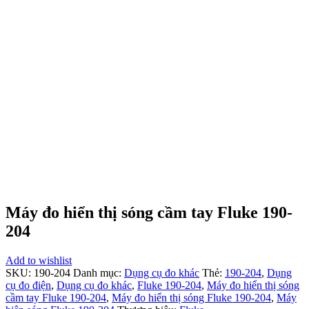
Máy đo hiển thị sóng cầm tay Fluke 190-
204
Add to wishlist
SKU:
190-204
Danh mục:
Dụng cụ đo khác
Thẻ:
190-204
,
Dụng
cụ đo điện
,
Dụng cụ đo khác
,
Fluke 190-204
,
Máy đo hiển thị sóng
cầm tay Fluke 190-204
,
Máy đo hiển thị sóng Fluke 190-204
,
Máy