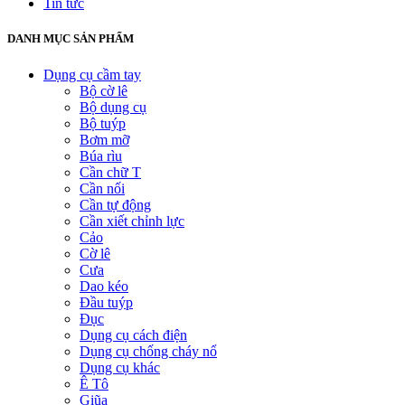
Tin tức
DANH MỤC SẢN PHẨM
Dụng cụ cầm tay
Bộ cờ lê
Bộ dụng cụ
Bộ tuýp
Bơm mỡ
Búa rìu
Cần chữ T
Cần nối
Cần tự động
Cần xiết chỉnh lực
Cảo
Cờ lê
Cưa
Dao kéo
Đầu tuýp
Đục
Dụng cụ cách điện
Dụng cụ chống cháy nổ
Dụng cụ khác
Ê Tô
Giũa