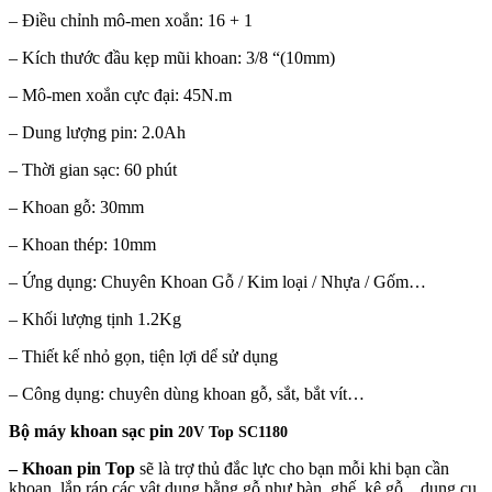
– Điều chỉnh mô-men xoắn: 16 + 1
– Kích thước đầu kẹp mũi khoan: 3/8 “(10mm)
– Mô-men xoắn cực đại: 45N.m
– Dung lượng pin: 2.0Ah
– Thời gian sạc: 60 phút
– Khoan gỗ: 30mm
– Khoan thép: 10mm
– Ứng dụng: Chuyên Khoan Gỗ / Kim loại / Nhựa / Gốm…
– Khối lượng tịnh 1.2Kg
– Thiết kế nhỏ gọn, tiện lợi dể sử dụng
– Công dụng: chuyên dùng khoan gỗ, sắt, bắt vít…
Bộ máy khoan sạc pin
20V Top SC1180
– Khoan pin Top
sẽ là trợ thủ đắc lực cho bạn mỗi khi bạn cần
khoan, lắp ráp các vật dụng bằng gỗ như bàn, ghế, kệ gỗ…dụng cụ