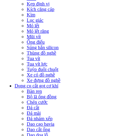
Kẹp định vị
Kích căng cáp
Kìm
Lục giác
Mỏ lết
Mỏ lết răng
Mũi vít
Ống điếu
Súng bắn silicon
Thùng đồ nghề
Tua vít
Tua vít lực
Tuýp đuôi chuột
Xe có đồ nghề
Xe đựng đồ nghề
Dụng cụ cắt gọt cơ khí
Bàn ren
Bộ lã ống đồng
Chén cước
Đá cắt
Đá mài
Đá nhám xếp
Dao cạo bavia
Dao cắt ống
Dao doa lỗ