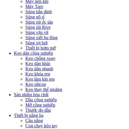
Máy nén khí
Máy Taro
Súng bắn đinh
Súng gõ rỉ
Súng rút ốc tán
Súng rút Rive
Súng vặn vít
Súng xiết bu lông
Súng xịt hơi
Thiết bị bơm mỡ
Keo dán công nghiệp
Keo chống xoay
Keo dán khác
Keo dán nhanh
Keo khóa ren
Keo làm kín ren
Keo silicon
Keo thay thế gioăng
Sản phẩm hóa chất
Dầu công nghiệp
Mỡ công nghiệp
Thước đo dầu
Thiết bị nâng hạ
Cầu nâng
Con chạy kéo tay