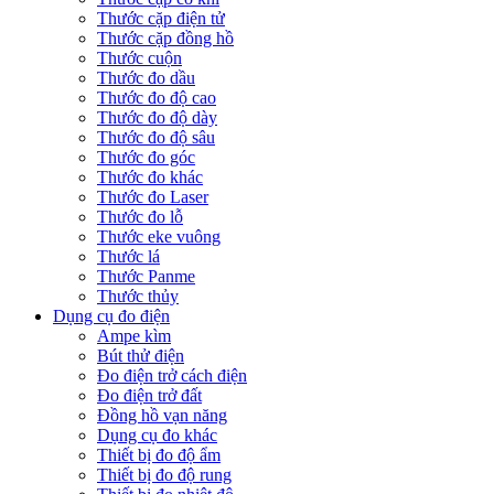
Thước cặp điện tử
Thước cặp đồng hồ
Thước cuộn
Thước đo dầu
Thước đo độ cao
Thước đo độ dày
Thước đo độ sâu
Thước đo góc
Thước đo khác
Thước đo Laser
Thước đo lỗ
Thước eke vuông
Thước lá
Thước Panme
Thước thủy
Dụng cụ đo điện
Ampe kìm
Bút thử điện
Đo điện trở cách điện
Đo điện trở đất
Đồng hồ vạn năng
Dụng cụ đo khác
Thiết bị đo độ ẩm
Thiết bị đo độ rung