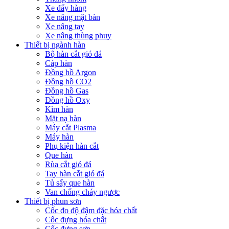
Xe đẩy hàng
Xe nâng mặt bàn
Xe nâng tay
Xe nâng thùng phuy
Thiết bị ngành hàn
Bộ hàn cắt gió đá
Cáp hàn
Đồng hồ Argon
Đồng hồ CO2
Đồng hồ Gas
Đồng hồ Oxy
Kìm hàn
Mặt nạ hàn
Máy cắt Plasma
Máy hàn
Phụ kiện hàn cắt
Que hàn
Rùa cắt gió đá
Tay hàn cắt gió đá
Tủ sấy que hàn
Van chống cháy ngược
Thiết bị phun sơn
Cốc đo độ đậm đặc hóa chất
Cốc đựng hóa chất
Cốc đựng sơn