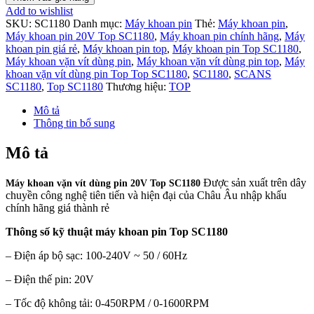
Add to wishlist
SKU:
SC1180
Danh mục:
Máy khoan pin
Thẻ:
Máy khoan pin
,
Máy khoan pin 20V Top SC1180
,
Máy khoan pin chính hãng
,
Máy
khoan pin giá rẻ
,
Máy khoan pin top
,
Máy khoan pin Top SC1180
,
Máy khoan vặn vít dùng pin
,
Máy khoan vặn vít dùng pin top
,
Máy
khoan vặn vít dùng pin Top Top SC1180
,
SC1180
,
SCANS
SC1180
,
Top SC1180
Thương hiệu:
TOP
Mô tả
Thông tin bổ sung
Mô tả
Được sản xuất trên dây
Máy khoan vặn vít dùng pin 20V Top SC1180
chuyền công nghệ tiên tiến và hiện đại của Châu Âu nhập khẩu
chính hãng giá thành rẻ
Thông số kỹ thuật m
áy khoan pin Top SC1180
– Điện áp bộ sạc: 100-240V ~ 50 / 60Hz
– Điện thế pin: 20V
– Tốc độ không tải: 0-450RPM / 0-1600RPM