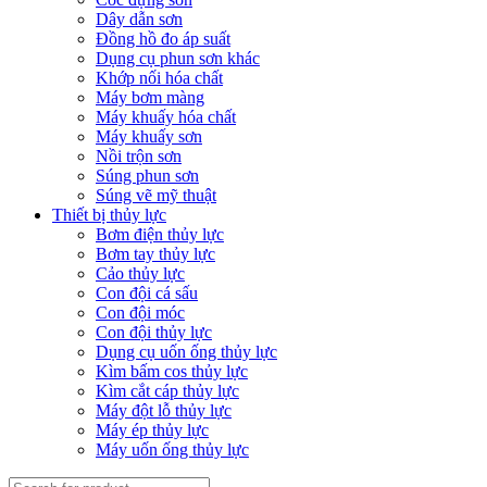
Dây dẫn sơn
Đồng hồ đo áp suất
Dụng cụ phun sơn khác
Khớp nối hóa chất
Máy bơm màng
Máy khuấy hóa chất
Máy khuấy sơn
Nồi trộn sơn
Súng phun sơn
Súng vẽ mỹ thuật
Thiết bị thủy lực
Bơm điện thủy lực
Bơm tay thủy lực
Cảo thủy lực
Con đội cá sấu
Con đội móc
Con đội thủy lực
Dụng cụ uốn ống thủy lực
Kìm bấm cos thủy lực
Kìm cắt cáp thủy lực
Máy đột lỗ thủy lực
Máy ép thủy lực
Máy uốn ống thủy lực