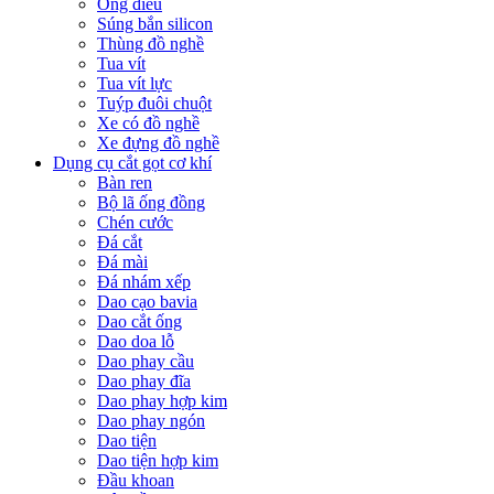
Ống điếu
Súng bắn silicon
Thùng đồ nghề
Tua vít
Tua vít lực
Tuýp đuôi chuột
Xe có đồ nghề
Xe đựng đồ nghề
Dụng cụ cắt gọt cơ khí
Bàn ren
Bộ lã ống đồng
Chén cước
Đá cắt
Đá mài
Đá nhám xếp
Dao cạo bavia
Dao cắt ống
Dao doa lỗ
Dao phay cầu
Dao phay đĩa
Dao phay hợp kim
Dao phay ngón
Dao tiện
Dao tiện hợp kim
Đầu khoan