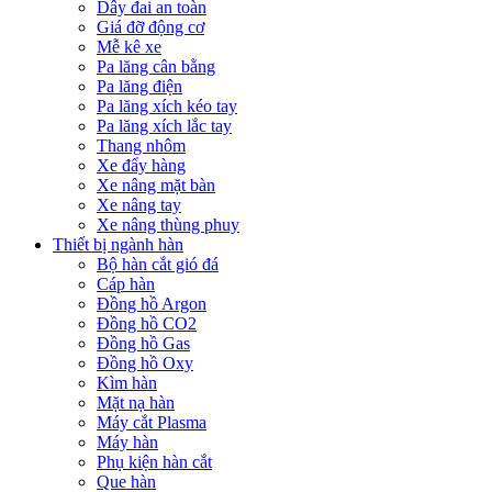
Dây đai an toàn
Giá đỡ động cơ
Mễ kê xe
Pa lăng cân bằng
Pa lăng điện
Pa lăng xích kéo tay
Pa lăng xích lắc tay
Thang nhôm
Xe đẩy hàng
Xe nâng mặt bàn
Xe nâng tay
Xe nâng thùng phuy
Thiết bị ngành hàn
Bộ hàn cắt gió đá
Cáp hàn
Đồng hồ Argon
Đồng hồ CO2
Đồng hồ Gas
Đồng hồ Oxy
Kìm hàn
Mặt nạ hàn
Máy cắt Plasma
Máy hàn
Phụ kiện hàn cắt
Que hàn