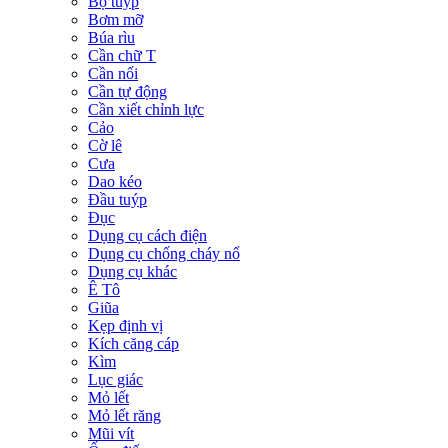
Bộ tuýp
Bơm mỡ
Búa rìu
Cần chữ T
Cần nối
Cần tự động
Cần xiết chỉnh lực
Cảo
Cờ lê
Cưa
Dao kéo
Đầu tuýp
Đục
Dụng cụ cách điện
Dụng cụ chống cháy nổ
Dụng cụ khác
Ê Tô
Giũa
Kẹp định vị
Kích căng cáp
Kìm
Lục giác
Mỏ lết
Mỏ lết răng
Mũi vít