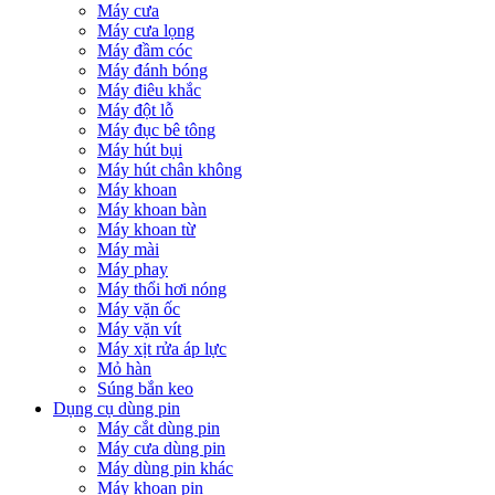
Máy cưa
Máy cưa lọng
Máy đầm cóc
Máy đánh bóng
Máy điêu khắc
Máy đột lỗ
Máy đục bê tông
Máy hút bụi
Máy hút chân không
Máy khoan
Máy khoan bàn
Máy khoan từ
Máy mài
Máy phay
Máy thổi hơi nóng
Máy vặn ốc
Máy vặn vít
Máy xịt rửa áp lực
Mỏ hàn
Súng bắn keo
Dụng cụ dùng pin
Máy cắt dùng pin
Máy cưa dùng pin
Máy dùng pin khác
Máy khoan pin