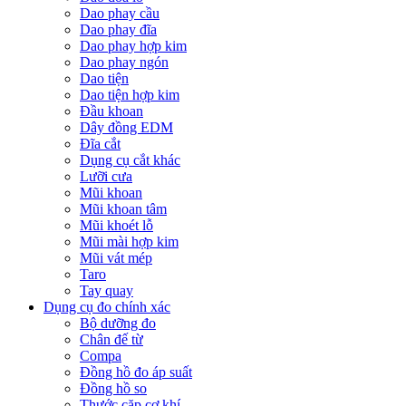
Dao phay cầu
Dao phay đĩa
Dao phay hợp kim
Dao phay ngón
Dao tiện
Dao tiện hợp kim
Đầu khoan
Dây đồng EDM
Đĩa cắt
Dụng cụ cắt khác
Lưỡi cưa
Mũi khoan
Mũi khoan tâm
Mũi khoét lỗ
Mũi mài hợp kim
Mũi vát mép
Taro
Tay quay
Dụng cụ đo chính xác
Bộ dưỡng đo
Chân đế từ
Compa
Đồng hồ đo áp suất
Đồng hồ so
Thước cặp cơ khí