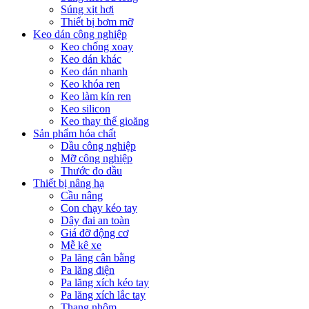
Súng xịt hơi
Thiết bị bơm mỡ
Keo dán công nghiệp
Keo chống xoay
Keo dán khác
Keo dán nhanh
Keo khóa ren
Keo làm kín ren
Keo silicon
Keo thay thế gioăng
Sản phẩm hóa chất
Dầu công nghiệp
Mỡ công nghiệp
Thước đo dầu
Thiết bị nâng hạ
Cầu nâng
Con chạy kéo tay
Dây đai an toàn
Giá đỡ động cơ
Mễ kê xe
Pa lăng cân bằng
Pa lăng điện
Pa lăng xích kéo tay
Pa lăng xích lắc tay
Thang nhôm