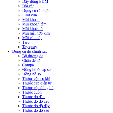
Dây đồng EDM
Đĩa cắt
Dụng cụ cắt khác
Lưỡi cưa
Mũi khoan
Mũi khoan tâm
Mũi khoét lỗ
Mũi mài hợp kim
Mũi vát mép
Taro
Tay quay
Dụng cụ đo chính xác
Bộ dưỡng đo
Chân đế từ
Compa
Đồng hồ đo áp suất
Đồng hồ so
Thước cặp cơ khí
Thước cặp điện tử
Thước cặp đồng hồ
Thước cuộn
Thước đo dầu
Thước đo độ cao
Thước đo độ dày
Thước đo độ sâu