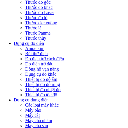
Thước đo góc
Thước đo khác
Thước đo Laser
Thước đo lỗ
Thước eke vuông
Thước lá
Thước Panme
Thước thủy
Dụng cụ đo điện
Ampe kìm
Bút thử điện
Đo điện trở cách điện
Đo điện trở đất
Đồng hồ vạn năng
Dụng cụ đo khác
Thiết bị đo độ ẩm
Thiết bị đo độ rung
Thiết bị đo nhiệt độ
Thiết bị đo tốc độ
Dụng cụ dùng điện
Các loại máy khác
Máy bào
Máy cắt
Máy chà nhám
Máy chà sàn