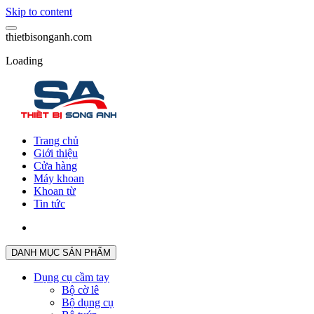
Skip to content
t
h
i
e
t
b
i
s
o
n
g
a
n
h
.
c
o
m
Loading
Trang chủ
Giới thiệu
Cửa hàng
Máy khoan
Khoan từ
Tin tức
DANH MỤC SẢN PHẨM
Dụng cụ cầm tay
Bộ cờ lê
Bộ dụng cụ