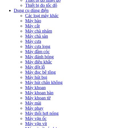
Thiết bị đo nhiệt độ
Thiết bị đo tốc độ
Dụng cụ dùng điện
Các loại máy khác
Máy bào
Máy cắt
Máy chà nhám
Máy chà sàn
Máy cưa
Máy cưa lọng
Máy đầm cóc
Máy đánh bóng
Máy điêu khắc
Máy đột lỗ
Máy đục bê tông
Máy hút bụi
Máy hút chân không
Máy khoan
Máy khoan bàn
Máy khoan từ
Máy mài
Máy phay
Máy thổi hơi nóng
Máy vặn ốc
Máy vặn vít