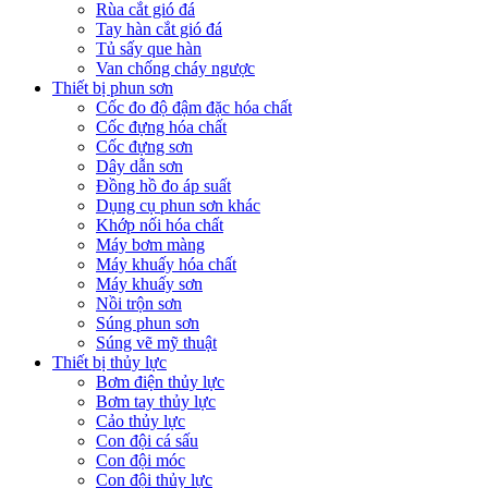
Rùa cắt gió đá
Tay hàn cắt gió đá
Tủ sấy que hàn
Van chống cháy ngược
Thiết bị phun sơn
Cốc đo độ đậm đặc hóa chất
Cốc đựng hóa chất
Cốc đựng sơn
Dây dẫn sơn
Đồng hồ đo áp suất
Dụng cụ phun sơn khác
Khớp nối hóa chất
Máy bơm màng
Máy khuấy hóa chất
Máy khuấy sơn
Nồi trộn sơn
Súng phun sơn
Súng vẽ mỹ thuật
Thiết bị thủy lực
Bơm điện thủy lực
Bơm tay thủy lực
Cảo thủy lực
Con đội cá sấu
Con đội móc
Con đội thủy lực