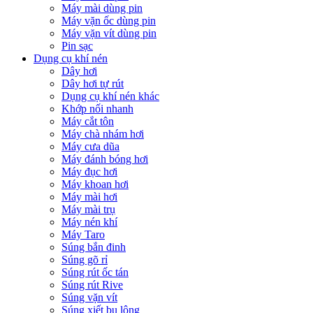
Máy mài dùng pin
Máy vặn ốc dùng pin
Máy vặn vít dùng pin
Pin sạc
Dụng cụ khí nén
Dây hơi
Dây hơi tự rút
Dụng cụ khí nén khác
Khớp nối nhanh
Máy cắt tôn
Máy chà nhám hơi
Máy cưa dũa
Máy đánh bóng hơi
Máy đục hơi
Máy khoan hơi
Máy mài hơi
Máy mài trụ
Máy nén khí
Máy Taro
Súng bắn đinh
Súng gõ rỉ
Súng rút ốc tán
Súng rút Rive
Súng vặn vít
Súng xiết bu lông