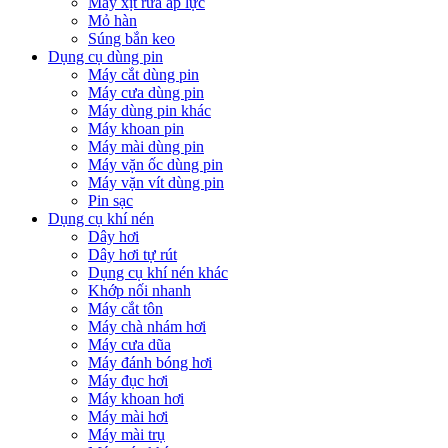
Máy xịt rửa áp lực
Mỏ hàn
Súng bắn keo
Dụng cụ dùng pin
Máy cắt dùng pin
Máy cưa dùng pin
Máy dùng pin khác
Máy khoan pin
Máy mài dùng pin
Máy vặn ốc dùng pin
Máy vặn vít dùng pin
Pin sạc
Dụng cụ khí nén
Dây hơi
Dây hơi tự rút
Dụng cụ khí nén khác
Khớp nối nhanh
Máy cắt tôn
Máy chà nhám hơi
Máy cưa dũa
Máy đánh bóng hơi
Máy đục hơi
Máy khoan hơi
Máy mài hơi
Máy mài trụ