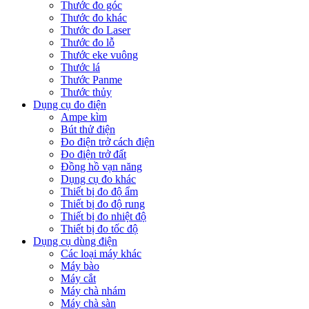
Thước đo góc
Thước đo khác
Thước đo Laser
Thước đo lỗ
Thước eke vuông
Thước lá
Thước Panme
Thước thủy
Dụng cụ đo điện
Ampe kìm
Bút thử điện
Đo điện trở cách điện
Đo điện trở đất
Đồng hồ vạn năng
Dụng cụ đo khác
Thiết bị đo độ ẩm
Thiết bị đo độ rung
Thiết bị đo nhiệt độ
Thiết bị đo tốc độ
Dụng cụ dùng điện
Các loại máy khác
Máy bào
Máy cắt
Máy chà nhám
Máy chà sàn