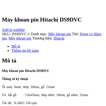
Máy khoan pin Hitachi DS9DVC
Add to wishlist
SKU:
DS9DVC-1
Danh mục:
Máy khoan pin
Thẻ:
Dụng cụ dùng
pin
,
Máy khoan pin
Thương hiệu:
Hitachi
Mô tả
Thông tin bổ sung
Mô tả
Máy khoan pin Hitachi DS9DVC
Thông số kỹ thuật
Ốc máy: 6mm, thép: 10mm, gỗ: 21mm.
Vít bắt gỗ : 5.8x45mm, thép mềm: 10mm, gỗ mềm: 21mm.
Tốc độ : 0-260/1.150 rpm