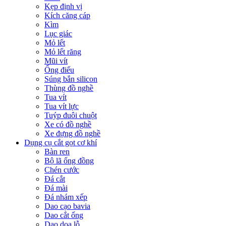
Kẹp định vị
Kích căng cáp
Kìm
Lục giác
Mỏ lết
Mỏ lết răng
Mũi vít
Ống điếu
Súng bắn silicon
Thùng đồ nghề
Tua vít
Tua vít lực
Tuýp đuôi chuột
Xe có đồ nghề
Xe đựng đồ nghề
Dụng cụ cắt gọt cơ khí
Bàn ren
Bộ lã ống đồng
Chén cước
Đá cắt
Đá mài
Đá nhám xếp
Dao cạo bavia
Dao cắt ống
Dao doa lỗ