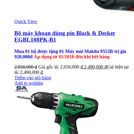
Quick View
Bộ máy khoan dùng pin Black & Decker
EGBL108PK-B1
Mua 01 bộ được tặng 01 Máy mài Makita 9553B trị giá
920,000đ
Áp dụng từ 01/2018 đến khi hết hàng
2,650,000
₫
Giá gốc là: 2,650,000 ₫.
2,490,000
₫
Giá hiện tại
là: 2,490,000 ₫.
Thêm vào giỏ hàng
Add to wishlist