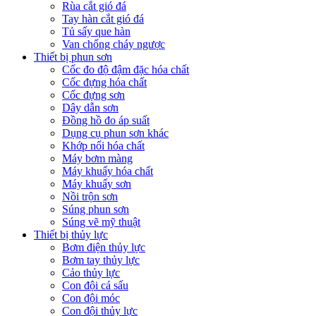
Rùa cắt gió đá
Tay hàn cắt gió đá
Tủ sấy que hàn
Van chống cháy ngược
Thiết bị phun sơn
Cốc đo độ đậm đặc hóa chất
Cốc đựng hóa chất
Cốc đựng sơn
Dây dẫn sơn
Đồng hồ đo áp suất
Dụng cụ phun sơn khác
Khớp nối hóa chất
Máy bơm màng
Máy khuấy hóa chất
Máy khuấy sơn
Nồi trộn sơn
Súng phun sơn
Súng vẽ mỹ thuật
Thiết bị thủy lực
Bơm điện thủy lực
Bơm tay thủy lực
Cảo thủy lực
Con đội cá sấu
Con đội móc
Con đội thủy lực