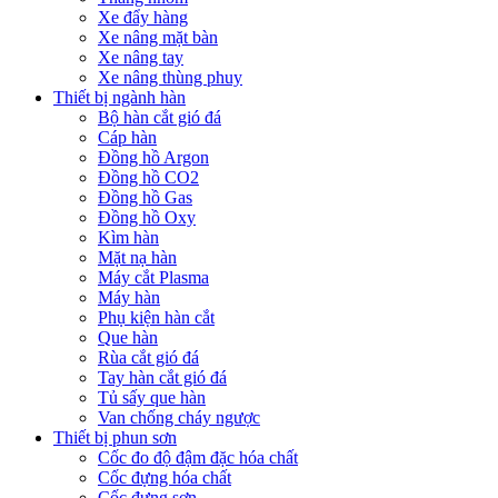
Xe đẩy hàng
Xe nâng mặt bàn
Xe nâng tay
Xe nâng thùng phuy
Thiết bị ngành hàn
Bộ hàn cắt gió đá
Cáp hàn
Đồng hồ Argon
Đồng hồ CO2
Đồng hồ Gas
Đồng hồ Oxy
Kìm hàn
Mặt nạ hàn
Máy cắt Plasma
Máy hàn
Phụ kiện hàn cắt
Que hàn
Rùa cắt gió đá
Tay hàn cắt gió đá
Tủ sấy que hàn
Van chống cháy ngược
Thiết bị phun sơn
Cốc đo độ đậm đặc hóa chất
Cốc đựng hóa chất
Cốc đựng sơn