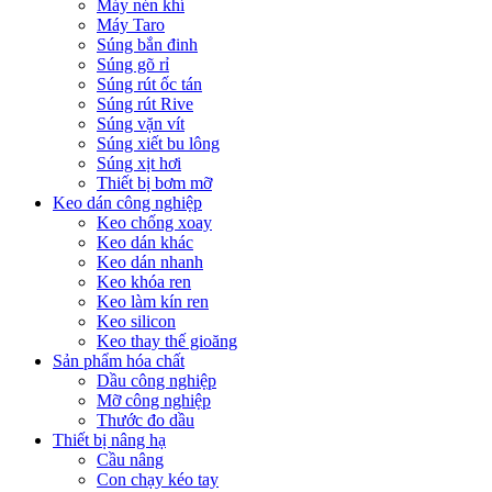
Máy nén khí
Máy Taro
Súng bắn đinh
Súng gõ rỉ
Súng rút ốc tán
Súng rút Rive
Súng vặn vít
Súng xiết bu lông
Súng xịt hơi
Thiết bị bơm mỡ
Keo dán công nghiệp
Keo chống xoay
Keo dán khác
Keo dán nhanh
Keo khóa ren
Keo làm kín ren
Keo silicon
Keo thay thế gioăng
Sản phẩm hóa chất
Dầu công nghiệp
Mỡ công nghiệp
Thước đo dầu
Thiết bị nâng hạ
Cầu nâng
Con chạy kéo tay