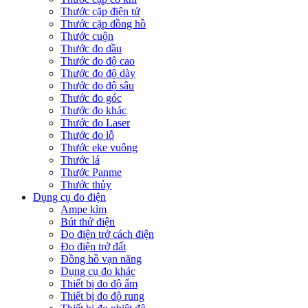
Thước cặp điện tử
Thước cặp đồng hồ
Thước cuộn
Thước đo dầu
Thước đo độ cao
Thước đo độ dày
Thước đo độ sâu
Thước đo góc
Thước đo khác
Thước đo Laser
Thước đo lỗ
Thước eke vuông
Thước lá
Thước Panme
Thước thủy
Dụng cụ đo điện
Ampe kìm
Bút thử điện
Đo điện trở cách điện
Đo điện trở đất
Đồng hồ vạn năng
Dụng cụ đo khác
Thiết bị đo độ ẩm
Thiết bị đo độ rung