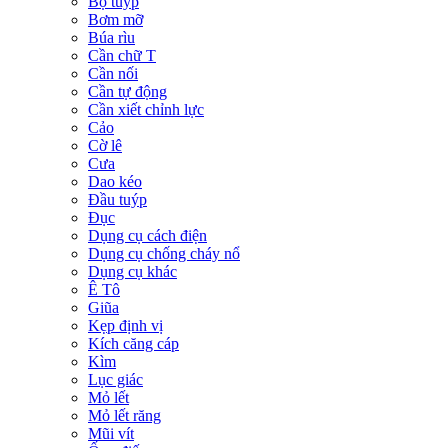
Bộ tuýp
Bơm mỡ
Búa rìu
Cần chữ T
Cần nối
Cần tự động
Cần xiết chỉnh lực
Cảo
Cờ lê
Cưa
Dao kéo
Đầu tuýp
Đục
Dụng cụ cách điện
Dụng cụ chống cháy nổ
Dụng cụ khác
Ê Tô
Giũa
Kẹp định vị
Kích căng cáp
Kìm
Lục giác
Mỏ lết
Mỏ lết răng
Mũi vít