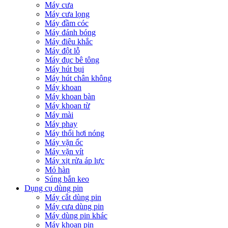
Máy cưa
Máy cưa lọng
Máy đầm cóc
Máy đánh bóng
Máy điêu khắc
Máy đột lỗ
Máy đục bê tông
Máy hút bụi
Máy hút chân không
Máy khoan
Máy khoan bàn
Máy khoan từ
Máy mài
Máy phay
Máy thổi hơi nóng
Máy vặn ốc
Máy vặn vít
Máy xịt rửa áp lực
Mỏ hàn
Súng bắn keo
Dụng cụ dùng pin
Máy cắt dùng pin
Máy cưa dùng pin
Máy dùng pin khác
Máy khoan pin