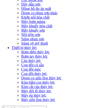
Dây dẫn sơn
Đồng hồ đo áp suất
Dụng cụ phun sơn khác
Khớp nối hóa chất
Máy bơm màng
Máy khuấy hóa chất
Máy khuấy sơn
Nồi trộn sơn
Súng phun sơn
Súng vẽ mỹ thuật
Thiết bị thủy lực
Bơm điện thủy lực
Bơm tay thủy lực
Cảo thủy lực
Con đội cá sấu
Con đội móc
Con đội thủy lực
Dụng cụ uốn ống thủy lực
Kìm bấm cos thủy lực
Kìm cắt cáp thủy lực
Máy đột lỗ thủy lực
Máy ép thủy lực
Máy uốn ống thủy lực