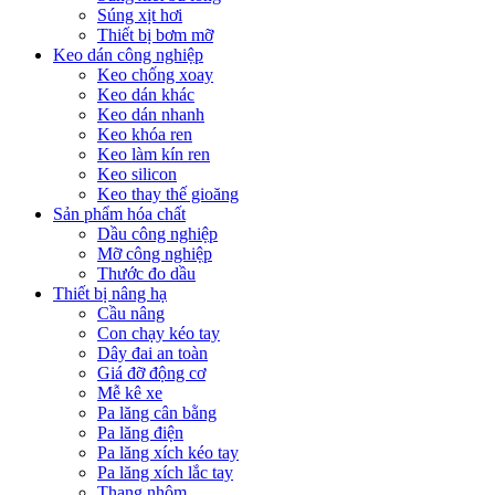
Súng xịt hơi
Thiết bị bơm mỡ
Keo dán công nghiệp
Keo chống xoay
Keo dán khác
Keo dán nhanh
Keo khóa ren
Keo làm kín ren
Keo silicon
Keo thay thế gioăng
Sản phẩm hóa chất
Dầu công nghiệp
Mỡ công nghiệp
Thước đo dầu
Thiết bị nâng hạ
Cầu nâng
Con chạy kéo tay
Dây đai an toàn
Giá đỡ động cơ
Mễ kê xe
Pa lăng cân bằng
Pa lăng điện
Pa lăng xích kéo tay
Pa lăng xích lắc tay
Thang nhôm