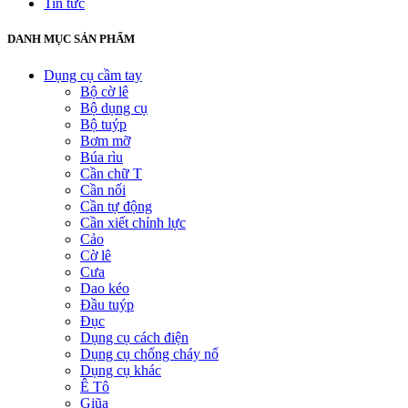
Tin tức
DANH MỤC SẢN PHẨM
Dụng cụ cầm tay
Bộ cờ lê
Bộ dụng cụ
Bộ tuýp
Bơm mỡ
Búa rìu
Cần chữ T
Cần nối
Cần tự động
Cần xiết chỉnh lực
Cảo
Cờ lê
Cưa
Dao kéo
Đầu tuýp
Đục
Dụng cụ cách điện
Dụng cụ chống cháy nổ
Dụng cụ khác
Ê Tô
Giũa