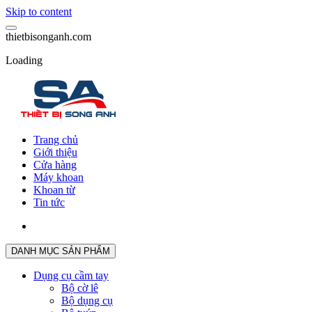
Skip to content
t
h
i
e
t
b
i
s
o
n
g
a
n
h
.
c
o
m
Loading
Trang chủ
Giới thiệu
Cửa hàng
Máy khoan
Khoan từ
Tin tức
DANH MỤC SẢN PHẨM
Dụng cụ cầm tay
Bộ cờ lê
Bộ dụng cụ