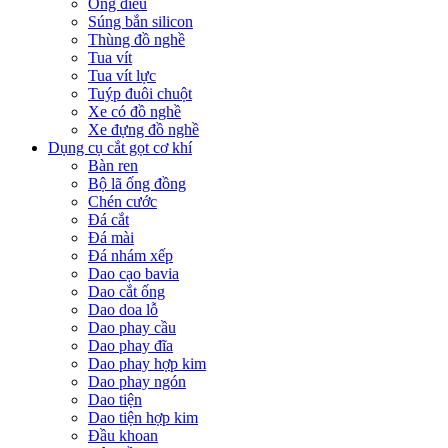
Ống điếu
Súng bắn silicon
Thùng đồ nghề
Tua vít
Tua vít lực
Tuýp đuôi chuột
Xe có đồ nghề
Xe đựng đồ nghề
Dụng cụ cắt gọt cơ khí
Bàn ren
Bộ lã ống đồng
Chén cước
Đá cắt
Đá mài
Đá nhám xếp
Dao cạo bavia
Dao cắt ống
Dao doa lỗ
Dao phay cầu
Dao phay đĩa
Dao phay hợp kim
Dao phay ngón
Dao tiện
Dao tiện hợp kim
Đầu khoan