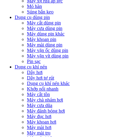
Máy xịt rửa áp lực
Mỏ hàn
Súng bắn keo
Dụng cụ dùng pin
Máy cắt dùng pin
Máy cưa dùng pin
Máy dùng pin khác
Máy khoan pin
Máy mài dùng pin
Máy vặn ốc dùng pin
Máy vặn vít dùng pin
Pin sạc
Dụng cụ khí nén
Dây hơi
Dây hơi tự rút
Dụng cụ khí nén khác
Khớp nối nhanh
Máy cắt tôn
Máy chà nhám hơi
Máy cưa dũa
Máy đánh bóng hơi
Máy đục hơi
Máy khoan hơi
Máy mài hơi
Máy mài trụ