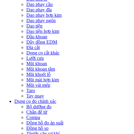
Dao phay cầu
Dao phay đĩa
Dao phay hợp kim
Dao phay ngón
Dao tiện
Dao tiện hợp kim
Đầu khoan
Dây đồng EDM
Đĩa cắt
Dụng cụ cắt khác
Lưỡi cưa
Mũi khoan
Mũi khoan tâm
Mũi khoét lỗ
Mũi mài hợp kim
Mũi vát mép
Taro
Tay quay
Dụng cụ đo chính xác
Bộ dưỡng đo
Chân đế từ
Compa
Đồng hồ đo áp suất
Đồng hồ so
Thước cặp cơ khí