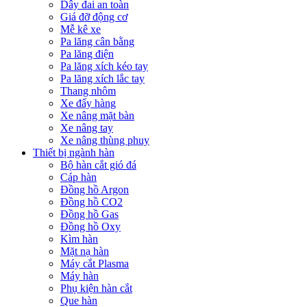
Dây đai an toàn
Giá đỡ động cơ
Mễ kê xe
Pa lăng cân bằng
Pa lăng điện
Pa lăng xích kéo tay
Pa lăng xích lắc tay
Thang nhôm
Xe đẩy hàng
Xe nâng mặt bàn
Xe nâng tay
Xe nâng thùng phuy
Thiết bị ngành hàn
Bộ hàn cắt gió đá
Cáp hàn
Đồng hồ Argon
Đồng hồ CO2
Đồng hồ Gas
Đồng hồ Oxy
Kìm hàn
Mặt nạ hàn
Máy cắt Plasma
Máy hàn
Phụ kiện hàn cắt
Que hàn