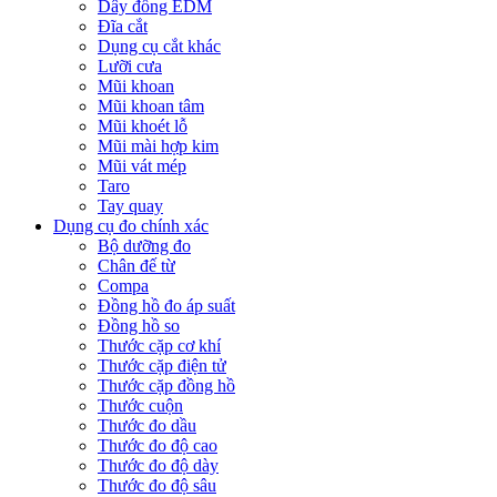
Dây đồng EDM
Đĩa cắt
Dụng cụ cắt khác
Lưỡi cưa
Mũi khoan
Mũi khoan tâm
Mũi khoét lỗ
Mũi mài hợp kim
Mũi vát mép
Taro
Tay quay
Dụng cụ đo chính xác
Bộ dưỡng đo
Chân đế từ
Compa
Đồng hồ đo áp suất
Đồng hồ so
Thước cặp cơ khí
Thước cặp điện tử
Thước cặp đồng hồ
Thước cuộn
Thước đo dầu
Thước đo độ cao
Thước đo độ dày
Thước đo độ sâu