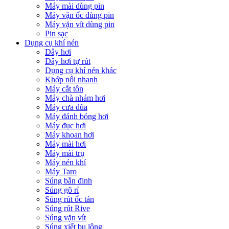
Máy mài dùng pin
Máy vặn ốc dùng pin
Máy vặn vít dùng pin
Pin sạc
Dụng cụ khí nén
Dây hơi
Dây hơi tự rút
Dụng cụ khí nén khác
Khớp nối nhanh
Máy cắt tôn
Máy chà nhám hơi
Máy cưa dũa
Máy đánh bóng hơi
Máy đục hơi
Máy khoan hơi
Máy mài hơi
Máy mài trụ
Máy nén khí
Máy Taro
Súng bắn đinh
Súng gõ rỉ
Súng rút ốc tán
Súng rút Rive
Súng vặn vít
Súng xiết bu lông