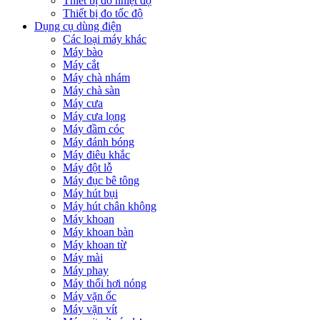
Thiết bị đo nhiệt độ
Thiết bị đo tốc độ
Dụng cụ dùng điện
Các loại máy khác
Máy bào
Máy cắt
Máy chà nhám
Máy chà sàn
Máy cưa
Máy cưa lọng
Máy đầm cóc
Máy đánh bóng
Máy điêu khắc
Máy đột lỗ
Máy đục bê tông
Máy hút bụi
Máy hút chân không
Máy khoan
Máy khoan bàn
Máy khoan từ
Máy mài
Máy phay
Máy thổi hơi nóng
Máy vặn ốc
Máy vặn vít