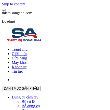
Skip to content
t
h
i
e
t
b
i
s
o
n
g
a
n
h
.
c
o
m
Loading
Trang chủ
Giới thiệu
Cửa hàng
Máy khoan
Khoan từ
Tin tức
DANH MỤC SẢN PHẨM
Dụng cụ cầm tay
Bộ cờ lê
Bộ dụng cụ