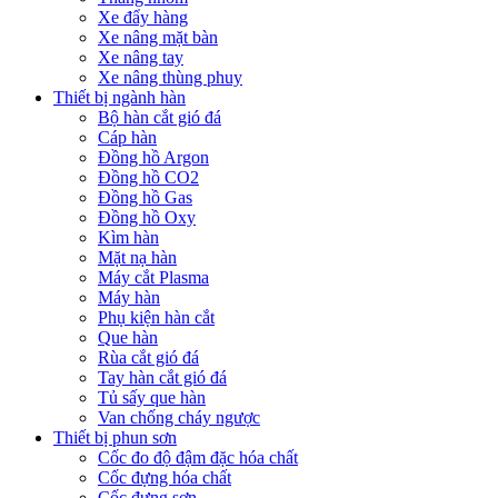
Xe đẩy hàng
Xe nâng mặt bàn
Xe nâng tay
Xe nâng thùng phuy
Thiết bị ngành hàn
Bộ hàn cắt gió đá
Cáp hàn
Đồng hồ Argon
Đồng hồ CO2
Đồng hồ Gas
Đồng hồ Oxy
Kìm hàn
Mặt nạ hàn
Máy cắt Plasma
Máy hàn
Phụ kiện hàn cắt
Que hàn
Rùa cắt gió đá
Tay hàn cắt gió đá
Tủ sấy que hàn
Van chống cháy ngược
Thiết bị phun sơn
Cốc đo độ đậm đặc hóa chất
Cốc đựng hóa chất
Cốc đựng sơn