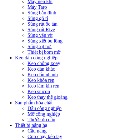
Máy nén khí
Máy Taro
Súng bắn đinh
Súng gõ rỉ
Súng rút ốc tán
Súng rút Rive
Súng vặn vít
Súng xiết bu lông
Súng xịt hơi
Thiết bị bơm mỡ
Keo dán công nghiệp
Keo chống xoay
Keo dán khác
Keo dán nhanh
Keo khóa ren
Keo làm kín ren
Keo silicon
Keo thay thế gioăng
Sản phẩm hóa chất
Dầu công nghiệp
Mỡ công nghiệp
Thước đo dầu
Thiết bị nâng hạ
Cầu nâng
Con chạy kéo tay