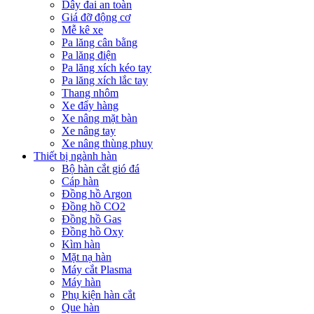
Dây đai an toàn
Giá đỡ động cơ
Mễ kê xe
Pa lăng cân bằng
Pa lăng điện
Pa lăng xích kéo tay
Pa lăng xích lắc tay
Thang nhôm
Xe đẩy hàng
Xe nâng mặt bàn
Xe nâng tay
Xe nâng thùng phuy
Thiết bị ngành hàn
Bộ hàn cắt gió đá
Cáp hàn
Đồng hồ Argon
Đồng hồ CO2
Đồng hồ Gas
Đồng hồ Oxy
Kìm hàn
Mặt nạ hàn
Máy cắt Plasma
Máy hàn
Phụ kiện hàn cắt
Que hàn