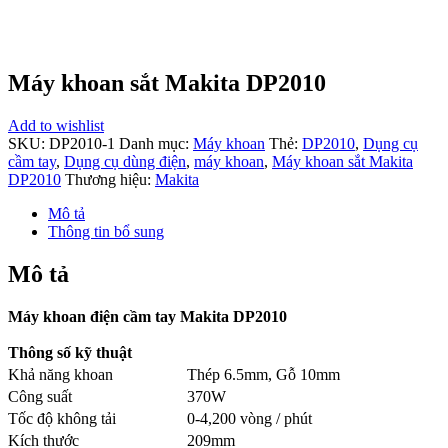
Máy khoan sắt Makita DP2010
Add to wishlist
SKU:
DP2010-1
Danh mục:
Máy khoan
Thẻ:
DP2010
,
Dụng cụ
cầm tay
,
Dụng cụ dùng điện
,
máy khoan
,
Máy khoan sắt Makita
DP2010
Thương hiệu:
Makita
Mô tả
Thông tin bổ sung
Mô tả
Máy khoan điện cầm tay Makita DP2010
Thông số kỹ thuật
Khả năng khoan
Thép 6.5mm, Gỗ 10mm
Công suất
370W
Tốc độ không tải
0-4,200 vòng / phút
Kích thước
209mm