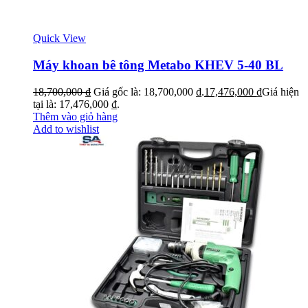
Quick View
Máy khoan bê tông Metabo KHEV 5-40 BL
18,700,000
₫
Giá gốc là: 18,700,000 ₫.
17,476,000
₫
Giá hiện
tại là: 17,476,000 ₫.
Thêm vào giỏ hàng
Add to wishlist