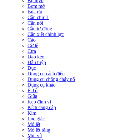
Bộ tuýp
Bơm mỡ
Búa rìu
Cần chữ T
Cần nối
Cần tự động
Cần xiết chỉnh lực
Cảo
Cờ lê
Cưa
Dao kéo
Đầu tuýp
Đục
Dụng cụ cách điện
Dụng cụ chống cháy nổ
Dụng cụ khác
Ê Tô
Giũa
Kẹp định vị
Kích căng cáp
Kìm
Lục giác
Mỏ lết
Mỏ lết răng
Mũi vít