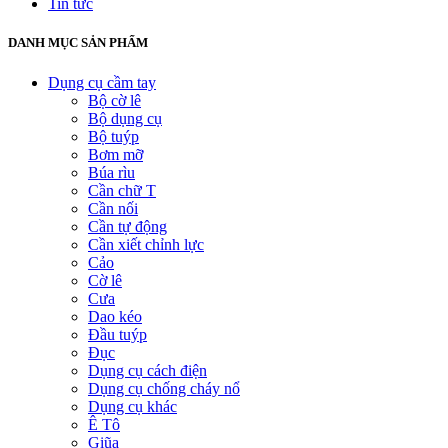
Tin tức
DANH MỤC SẢN PHẨM
Dụng cụ cầm tay
Bộ cờ lê
Bộ dụng cụ
Bộ tuýp
Bơm mỡ
Búa rìu
Cần chữ T
Cần nối
Cần tự động
Cần xiết chỉnh lực
Cảo
Cờ lê
Cưa
Dao kéo
Đầu tuýp
Đục
Dụng cụ cách điện
Dụng cụ chống cháy nổ
Dụng cụ khác
Ê Tô
Giũa