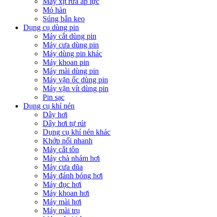
Máy xịt rửa áp lực
Mỏ hàn
Súng bắn keo
Dụng cụ dùng pin
Máy cắt dùng pin
Máy cưa dùng pin
Máy dùng pin khác
Máy khoan pin
Máy mài dùng pin
Máy vặn ốc dùng pin
Máy vặn vít dùng pin
Pin sạc
Dụng cụ khí nén
Dây hơi
Dây hơi tự rút
Dụng cụ khí nén khác
Khớp nối nhanh
Máy cắt tôn
Máy chà nhám hơi
Máy cưa dũa
Máy đánh bóng hơi
Máy đục hơi
Máy khoan hơi
Máy mài hơi
Máy mài trụ