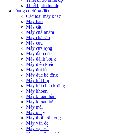
Thiết bị đo nhiệt độ
Thiết bị đo tốc độ
Dụng cụ dùng điện
Các loại máy khác
Máy bào
Máy cắt
Máy chà nhám
Máy chà sàn
Máy cưa
Máy cưa lọng
Máy đầm cóc
Máy đánh bóng
Máy điêu khắc
Máy đột lỗ
Máy đục bê tông
Máy hút bụi
Máy hút chân không
Máy khoan
Máy khoan bàn
Máy khoan từ
Máy mài
Máy phay
Máy thổi hơi nóng
Máy vặn ốc
Máy vặn vít