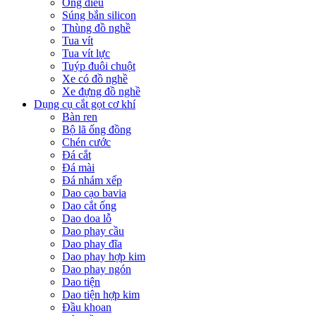
Ống điếu
Súng bắn silicon
Thùng đồ nghề
Tua vít
Tua vít lực
Tuýp đuôi chuột
Xe có đồ nghề
Xe đựng đồ nghề
Dụng cụ cắt gọt cơ khí
Bàn ren
Bộ lã ống đồng
Chén cước
Đá cắt
Đá mài
Đá nhám xếp
Dao cạo bavia
Dao cắt ống
Dao doa lỗ
Dao phay cầu
Dao phay đĩa
Dao phay hợp kim
Dao phay ngón
Dao tiện
Dao tiện hợp kim
Đầu khoan