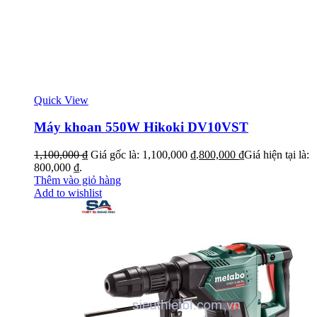
Quick View
Máy khoan 550W Hikoki DV10VST
1,100,000
₫
Giá gốc là: 1,100,000 ₫.
800,000
₫
Giá hiện tại là:
800,000 ₫.
Thêm vào giỏ hàng
Add to wishlist