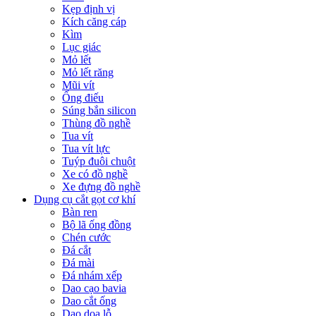
Kẹp định vị
Kích căng cáp
Kìm
Lục giác
Mỏ lết
Mỏ lết răng
Mũi vít
Ống điếu
Súng bắn silicon
Thùng đồ nghề
Tua vít
Tua vít lực
Tuýp đuôi chuột
Xe có đồ nghề
Xe đựng đồ nghề
Dụng cụ cắt gọt cơ khí
Bàn ren
Bộ lã ống đồng
Chén cước
Đá cắt
Đá mài
Đá nhám xếp
Dao cạo bavia
Dao cắt ống
Dao doa lỗ