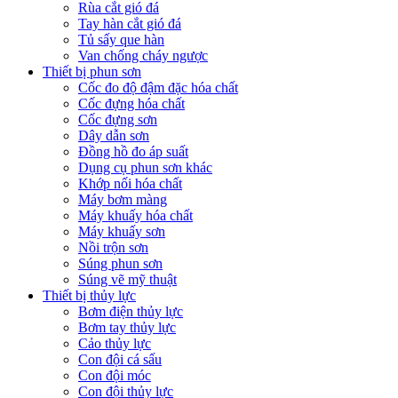
Rùa cắt gió đá
Tay hàn cắt gió đá
Tủ sấy que hàn
Van chống cháy ngược
Thiết bị phun sơn
Cốc đo độ đậm đặc hóa chất
Cốc đựng hóa chất
Cốc đựng sơn
Dây dẫn sơn
Đồng hồ đo áp suất
Dụng cụ phun sơn khác
Khớp nối hóa chất
Máy bơm màng
Máy khuấy hóa chất
Máy khuấy sơn
Nồi trộn sơn
Súng phun sơn
Súng vẽ mỹ thuật
Thiết bị thủy lực
Bơm điện thủy lực
Bơm tay thủy lực
Cảo thủy lực
Con đội cá sấu
Con đội móc
Con đội thủy lực