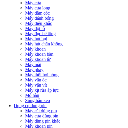
Máy cưa
Máy cưa lọng
Máy đầm cóc
Máy đánh bóng
Máy điêu khắc
Máy đột lỗ
Máy đục bê tông
Máy hút bụi
Máy hút chân không
Máy khoan
Máy khoan bàn
Máy khoan từ
Máy mài
Máy phay
Máy thổi hơi nóng
Máy vặn ốc
Máy vặn vít
Máy xịt rửa áp lực
Mỏ hàn
Súng bắn keo
Dụng cụ dùng pin
Máy cắt dùng pin
Máy cưa dùng pin
Máy dùng pin khác
Máy khoan pin