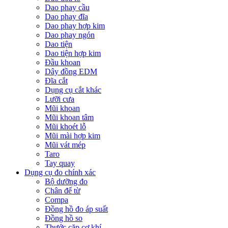
Dao phay cầu
Dao phay đĩa
Dao phay hợp kim
Dao phay ngón
Dao tiện
Dao tiện hợp kim
Đầu khoan
Dây đồng EDM
Đĩa cắt
Dụng cụ cắt khác
Lưỡi cưa
Mũi khoan
Mũi khoan tâm
Mũi khoét lỗ
Mũi mài hợp kim
Mũi vát mép
Taro
Tay quay
Dụng cụ đo chính xác
Bộ dưỡng đo
Chân đế từ
Compa
Đồng hồ đo áp suất
Đồng hồ so
Thước cặp cơ khí