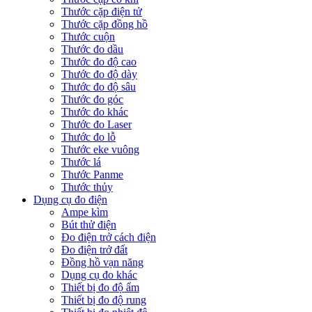
Thước cặp điện tử
Thước cặp đồng hồ
Thước cuộn
Thước đo dầu
Thước đo độ cao
Thước đo độ dày
Thước đo độ sâu
Thước đo góc
Thước đo khác
Thước đo Laser
Thước đo lỗ
Thước eke vuông
Thước lá
Thước Panme
Thước thủy
Dụng cụ đo điện
Ampe kìm
Bút thử điện
Đo điện trở cách điện
Đo điện trở đất
Đồng hồ vạn năng
Dụng cụ đo khác
Thiết bị đo độ ẩm
Thiết bị đo độ rung