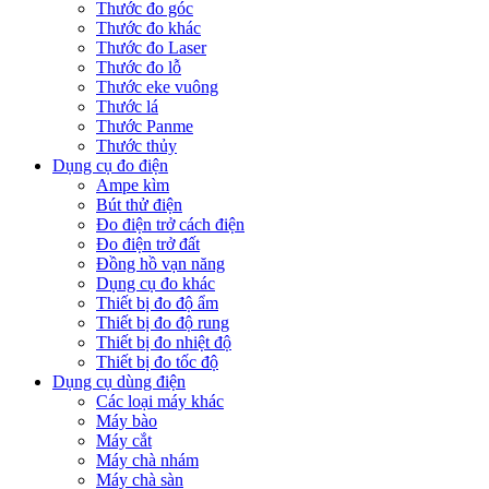
Thước đo góc
Thước đo khác
Thước đo Laser
Thước đo lỗ
Thước eke vuông
Thước lá
Thước Panme
Thước thủy
Dụng cụ đo điện
Ampe kìm
Bút thử điện
Đo điện trở cách điện
Đo điện trở đất
Đồng hồ vạn năng
Dụng cụ đo khác
Thiết bị đo độ ẩm
Thiết bị đo độ rung
Thiết bị đo nhiệt độ
Thiết bị đo tốc độ
Dụng cụ dùng điện
Các loại máy khác
Máy bào
Máy cắt
Máy chà nhám
Máy chà sàn