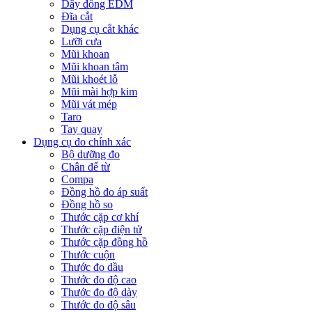
Dây đồng EDM
Đĩa cắt
Dụng cụ cắt khác
Lưỡi cưa
Mũi khoan
Mũi khoan tâm
Mũi khoét lỗ
Mũi mài hợp kim
Mũi vát mép
Taro
Tay quay
Dụng cụ đo chính xác
Bộ dưỡng đo
Chân đế từ
Compa
Đồng hồ đo áp suất
Đồng hồ so
Thước cặp cơ khí
Thước cặp điện tử
Thước cặp đồng hồ
Thước cuộn
Thước đo dầu
Thước đo độ cao
Thước đo độ dày
Thước đo độ sâu