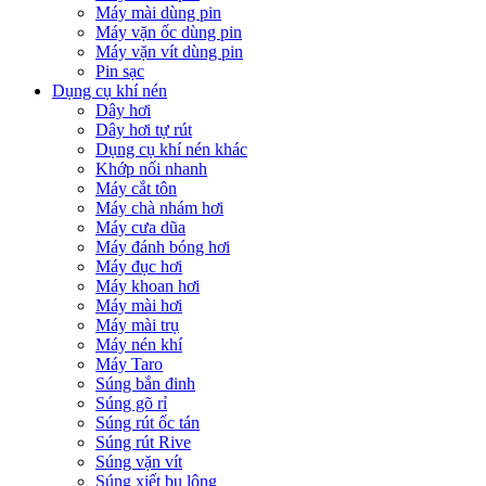
Máy mài dùng pin
Máy vặn ốc dùng pin
Máy vặn vít dùng pin
Pin sạc
Dụng cụ khí nén
Dây hơi
Dây hơi tự rút
Dụng cụ khí nén khác
Khớp nối nhanh
Máy cắt tôn
Máy chà nhám hơi
Máy cưa dũa
Máy đánh bóng hơi
Máy đục hơi
Máy khoan hơi
Máy mài hơi
Máy mài trụ
Máy nén khí
Máy Taro
Súng bắn đinh
Súng gõ rỉ
Súng rút ốc tán
Súng rút Rive
Súng vặn vít
Súng xiết bu lông