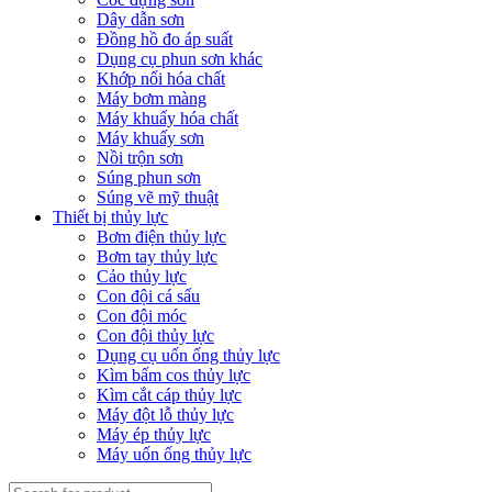
Dây dẫn sơn
Đồng hồ đo áp suất
Dụng cụ phun sơn khác
Khớp nối hóa chất
Máy bơm màng
Máy khuấy hóa chất
Máy khuấy sơn
Nồi trộn sơn
Súng phun sơn
Súng vẽ mỹ thuật
Thiết bị thủy lực
Bơm điện thủy lực
Bơm tay thủy lực
Cảo thủy lực
Con đội cá sấu
Con đội móc
Con đội thủy lực
Dụng cụ uốn ống thủy lực
Kìm bấm cos thủy lực
Kìm cắt cáp thủy lực
Máy đột lỗ thủy lực
Máy ép thủy lực
Máy uốn ống thủy lực