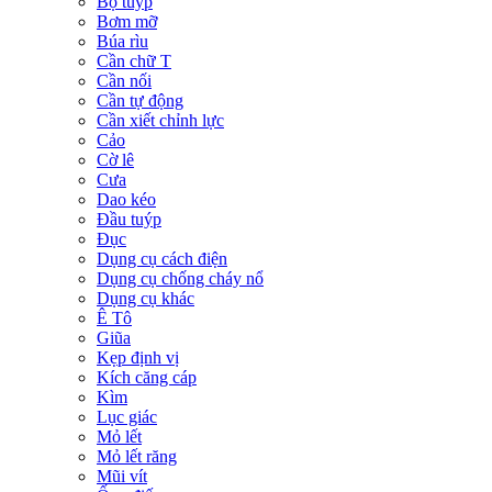
Bộ tuýp
Bơm mỡ
Búa rìu
Cần chữ T
Cần nối
Cần tự động
Cần xiết chỉnh lực
Cảo
Cờ lê
Cưa
Dao kéo
Đầu tuýp
Đục
Dụng cụ cách điện
Dụng cụ chống cháy nổ
Dụng cụ khác
Ê Tô
Giũa
Kẹp định vị
Kích căng cáp
Kìm
Lục giác
Mỏ lết
Mỏ lết răng
Mũi vít