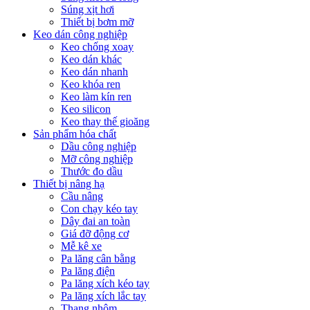
Súng xịt hơi
Thiết bị bơm mỡ
Keo dán công nghiệp
Keo chống xoay
Keo dán khác
Keo dán nhanh
Keo khóa ren
Keo làm kín ren
Keo silicon
Keo thay thế gioăng
Sản phẩm hóa chất
Dầu công nghiệp
Mỡ công nghiệp
Thước đo dầu
Thiết bị nâng hạ
Cầu nâng
Con chạy kéo tay
Dây đai an toàn
Giá đỡ động cơ
Mễ kê xe
Pa lăng cân bằng
Pa lăng điện
Pa lăng xích kéo tay
Pa lăng xích lắc tay
Thang nhôm