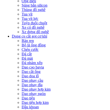
Ống điếu
Súng bắn silicon
Thùng đồ nghề
Tua vít
Tua vít lực
Tuýp đuôi chuột
Xe có đồ nghề
Xe đựng đồ nghề
Dụng cụ cắt gọt cơ khí
Bàn ren
Bộ lã ống đồng
Chén cước
Đá cắt
Đá mài
Đá nhám xếp
Dao cạo bavia
Dao cắt ống
Dao doa lỗ
Dao phay cầu
Dao phay đĩa
Dao phay hợp kim
Dao phay ngón
Dao tiện
Dao tiện hợp kim
Đầu khoan