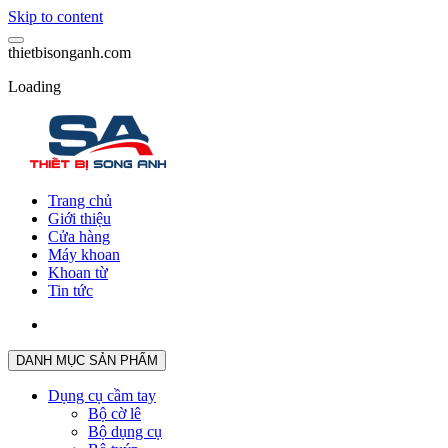
Skip to content
t
h
i
e
t
b
i
s
o
n
g
a
n
h
.
c
o
m
Loading
Trang chủ
Giới thiệu
Cửa hàng
Máy khoan
Khoan từ
Tin tức
DANH MỤC SẢN PHẨM
Dụng cụ cầm tay
Bộ cờ lê
Bộ dụng cụ