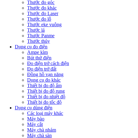
Thước đo góc
Thước đo khác
Thước đo Laser
Thước đo lỗ
Thước eke vuông
Thước lá
Thước Panme
Thước thủy
Dụng cụ đo điện
Ampe kìm
Bút thử điện
Đo điện trở cách điện
Đo điện trở đất
Đồng hồ vạn năng
Dụng cụ đo khác
Thiết bị đo độ ẩm
Thiết bị đo độ rung
Thiết bị đo nhiệt độ
Thiết bị đo tốc độ
Dụng cụ dùng điện
Các loại máy khác
Máy bào
Máy cắt
Máy chà nhám
Máy chà sàn