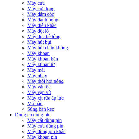
Máy cưa
Máy cưa lọng
Máy đầm cóc
Máy đánh bóng
Máy điêu khắc
Máy đột lỗ
Máy đục bê tông
Máy hút bụi
Máy hút chân không
Máy khoan
Máy khoan bàn
Máy khoan từ
Máy mài
Máy phay
Máy thổi hơi nóng
Máy vặn ốc
Máy vặn vít
Máy xịt rửa áp lực
Mỏ hàn
Súng bắn keo
Dụng cụ dùng pin
Máy cắt dùng pin
Máy cưa dùng pin
Máy dùng pin khác
Máy khoan pin