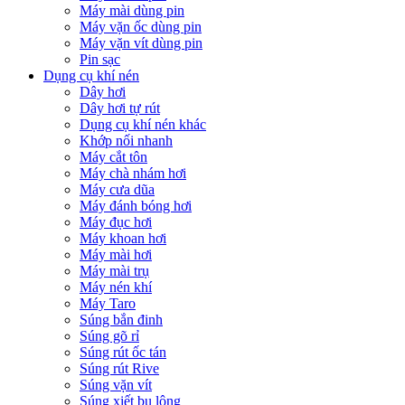
Máy mài dùng pin
Máy vặn ốc dùng pin
Máy vặn vít dùng pin
Pin sạc
Dụng cụ khí nén
Dây hơi
Dây hơi tự rút
Dụng cụ khí nén khác
Khớp nối nhanh
Máy cắt tôn
Máy chà nhám hơi
Máy cưa dũa
Máy đánh bóng hơi
Máy đục hơi
Máy khoan hơi
Máy mài hơi
Máy mài trụ
Máy nén khí
Máy Taro
Súng bắn đinh
Súng gõ rỉ
Súng rút ốc tán
Súng rút Rive
Súng vặn vít
Súng xiết bu lông