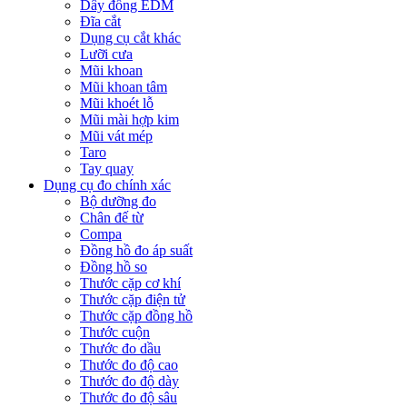
Dây đồng EDM
Đĩa cắt
Dụng cụ cắt khác
Lưỡi cưa
Mũi khoan
Mũi khoan tâm
Mũi khoét lỗ
Mũi mài hợp kim
Mũi vát mép
Taro
Tay quay
Dụng cụ đo chính xác
Bộ dưỡng đo
Chân đế từ
Compa
Đồng hồ đo áp suất
Đồng hồ so
Thước cặp cơ khí
Thước cặp điện tử
Thước cặp đồng hồ
Thước cuộn
Thước đo dầu
Thước đo độ cao
Thước đo độ dày
Thước đo độ sâu