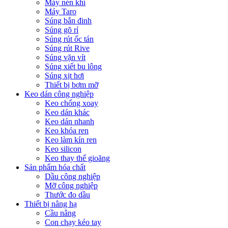
Máy nén khí
Máy Taro
Súng bắn đinh
Súng gõ rỉ
Súng rút ốc tán
Súng rút Rive
Súng vặn vít
Súng xiết bu lông
Súng xịt hơi
Thiết bị bơm mỡ
Keo dán công nghiệp
Keo chống xoay
Keo dán khác
Keo dán nhanh
Keo khóa ren
Keo làm kín ren
Keo silicon
Keo thay thế gioăng
Sản phẩm hóa chất
Dầu công nghiệp
Mỡ công nghiệp
Thước đo dầu
Thiết bị nâng hạ
Cầu nâng
Con chạy kéo tay