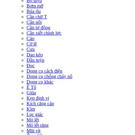
Bộ tuýp
Bơm mỡ
Búa rìu
Cần chữ T
Cần nối
Cần tự động
Cần xiết chỉnh lực
Cảo
Cờ lê
Cưa
Dao kéo
Đầu tuýp
Đục
Dụng cụ cách điện
Dụng cụ chống cháy nổ
Dụng cụ khác
Ê Tô
Giũa
Kẹp định vị
Kích căng cáp
Kìm
Lục giác
Mỏ lết
Mỏ lết răng
Mũi vít