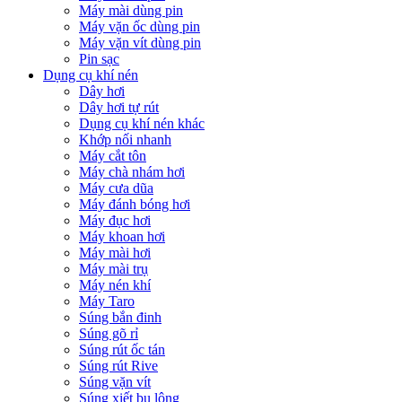
Máy mài dùng pin
Máy vặn ốc dùng pin
Máy vặn vít dùng pin
Pin sạc
Dụng cụ khí nén
Dây hơi
Dây hơi tự rút
Dụng cụ khí nén khác
Khớp nối nhanh
Máy cắt tôn
Máy chà nhám hơi
Máy cưa dũa
Máy đánh bóng hơi
Máy đục hơi
Máy khoan hơi
Máy mài hơi
Máy mài trụ
Máy nén khí
Máy Taro
Súng bắn đinh
Súng gõ rỉ
Súng rút ốc tán
Súng rút Rive
Súng vặn vít
Súng xiết bu lông