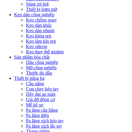
Súng xịt hơi
Thiết bị bơm mỡ
Keo dán công nghiệp
Keo chống xoay
Keo dán khác
Keo dán nhanh
Keo khóa ren
Keo làm kín ren
Keo silicon
Keo thay thế gioăng
Sản phẩm hóa chất
Dầu công nghiệp
Mỡ công nghiệp
Thước đo dầu
Thiết bị nâng hạ
Cầu nâng
Con chạy kéo tay
Dây đai an toàn
Giá đỡ động cơ
Mễ kê xe
Pa lăng cân bằng
Pa lăng điện
Pa lăng xích kéo tay
Pa lăng xích lắc tay
Thang nhôm