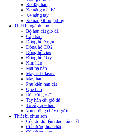
Xe đẩy hàng
Xe nâng mặt bàn
Xe nâng tay
Xe nâng thùng phuy
Thiết bị ngành hàn
Bộ hàn cắt gió đá
Cáp hàn
Đồng hồ Argon
Đồng hồ CO2
Đồng hồ Gas
Đồng hồ Oxy
Kìm hàn
Mặt nạ hàn
Máy cắt Plasma
Máy hàn
Phụ kiện hàn cắt
Que hàn
Rùa cắt gió đá
Tay hàn cắt gió đá
Tủ sấy que hàn
Van chống cháy ngược
Thiết bị phun sơn
Cốc đo độ đậm đặc hóa chất
Cốc đựng hóa chất
Cốc đựng sơn