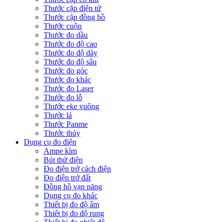
Thước cặp điện tử
Thước cặp đồng hồ
Thước cuộn
Thước đo dầu
Thước đo độ cao
Thước đo độ dày
Thước đo độ sâu
Thước đo góc
Thước đo khác
Thước đo Laser
Thước đo lỗ
Thước eke vuông
Thước lá
Thước Panme
Thước thủy
Dụng cụ đo điện
Ampe kìm
Bút thử điện
Đo điện trở cách điện
Đo điện trở đất
Đồng hồ vạn năng
Dụng cụ đo khác
Thiết bị đo độ ẩm
Thiết bị đo độ rung