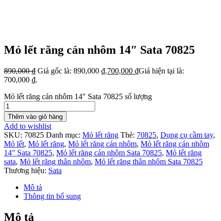
Mỏ lết răng cán nhôm 14″ Sata 70825
890,000
₫
Giá gốc là: 890,000 ₫.
700,000
₫
Giá hiện tại là:
700,000 ₫.
Mỏ lết răng cán nhôm 14" Sata 70825 số lượng
Thêm vào giỏ hàng
Add to wishlist
SKU:
70825
Danh mục:
Mỏ lết răng
Thẻ:
70825
,
Dụng cụ cầm tay
,
Mỏ lết
,
Mỏ lết răng
,
Mỏ lết răng cán nhôm
,
Mỏ lết răng cán nhôm
14" Sata 70825
,
Mỏ lết răng cán nhôm Sata 70825
,
Mỏ lết răng
sata
,
Mỏ lết răng thân nhôm
,
Mỏ lết răng thân nhôm Sata 70825
Thương hiệu:
Sata
Mô tả
Thông tin bổ sung
Mô tả