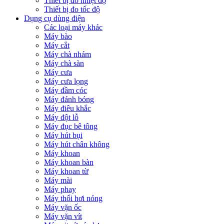
Thiết bị đo nhiệt độ
Thiết bị đo tốc độ
Dụng cụ dùng điện
Các loại máy khác
Máy bào
Máy cắt
Máy chà nhám
Máy chà sàn
Máy cưa
Máy cưa lọng
Máy đầm cóc
Máy đánh bóng
Máy điêu khắc
Máy đột lỗ
Máy đục bê tông
Máy hút bụi
Máy hút chân không
Máy khoan
Máy khoan bàn
Máy khoan từ
Máy mài
Máy phay
Máy thổi hơi nóng
Máy vặn ốc
Máy vặn vít