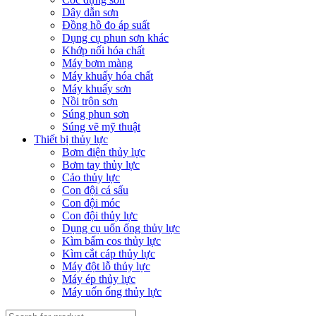
Dây dẫn sơn
Đồng hồ đo áp suất
Dụng cụ phun sơn khác
Khớp nối hóa chất
Máy bơm màng
Máy khuấy hóa chất
Máy khuấy sơn
Nồi trộn sơn
Súng phun sơn
Súng vẽ mỹ thuật
Thiết bị thủy lực
Bơm điện thủy lực
Bơm tay thủy lực
Cảo thủy lực
Con đội cá sấu
Con đội móc
Con đội thủy lực
Dụng cụ uốn ống thủy lực
Kìm bấm cos thủy lực
Kìm cắt cáp thủy lực
Máy đột lỗ thủy lực
Máy ép thủy lực
Máy uốn ống thủy lực