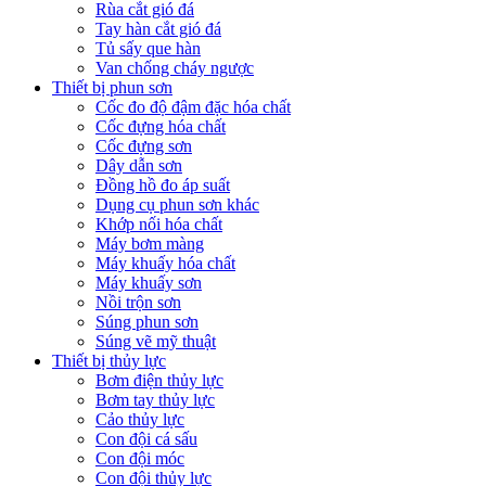
Rùa cắt gió đá
Tay hàn cắt gió đá
Tủ sấy que hàn
Van chống cháy ngược
Thiết bị phun sơn
Cốc đo độ đậm đặc hóa chất
Cốc đựng hóa chất
Cốc đựng sơn
Dây dẫn sơn
Đồng hồ đo áp suất
Dụng cụ phun sơn khác
Khớp nối hóa chất
Máy bơm màng
Máy khuấy hóa chất
Máy khuấy sơn
Nồi trộn sơn
Súng phun sơn
Súng vẽ mỹ thuật
Thiết bị thủy lực
Bơm điện thủy lực
Bơm tay thủy lực
Cảo thủy lực
Con đội cá sấu
Con đội móc
Con đội thủy lực