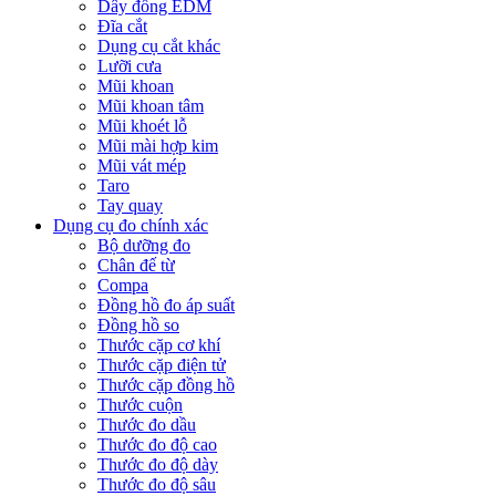
Dây đồng EDM
Đĩa cắt
Dụng cụ cắt khác
Lưỡi cưa
Mũi khoan
Mũi khoan tâm
Mũi khoét lỗ
Mũi mài hợp kim
Mũi vát mép
Taro
Tay quay
Dụng cụ đo chính xác
Bộ dưỡng đo
Chân đế từ
Compa
Đồng hồ đo áp suất
Đồng hồ so
Thước cặp cơ khí
Thước cặp điện tử
Thước cặp đồng hồ
Thước cuộn
Thước đo dầu
Thước đo độ cao
Thước đo độ dày
Thước đo độ sâu