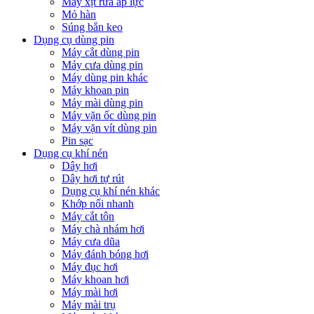
Máy xịt rửa áp lực
Mỏ hàn
Súng bắn keo
Dụng cụ dùng pin
Máy cắt dùng pin
Máy cưa dùng pin
Máy dùng pin khác
Máy khoan pin
Máy mài dùng pin
Máy vặn ốc dùng pin
Máy vặn vít dùng pin
Pin sạc
Dụng cụ khí nén
Dây hơi
Dây hơi tự rút
Dụng cụ khí nén khác
Khớp nối nhanh
Máy cắt tôn
Máy chà nhám hơi
Máy cưa dũa
Máy đánh bóng hơi
Máy đục hơi
Máy khoan hơi
Máy mài hơi
Máy mài trụ