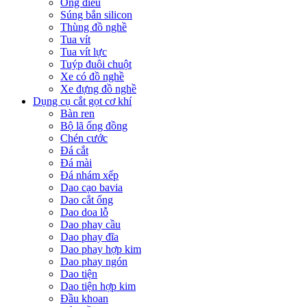
Ống điếu
Súng bắn silicon
Thùng đồ nghề
Tua vít
Tua vít lực
Tuýp đuôi chuột
Xe có đồ nghề
Xe đựng đồ nghề
Dụng cụ cắt gọt cơ khí
Bàn ren
Bộ lã ống đồng
Chén cước
Đá cắt
Đá mài
Đá nhám xếp
Dao cạo bavia
Dao cắt ống
Dao doa lỗ
Dao phay cầu
Dao phay đĩa
Dao phay hợp kim
Dao phay ngón
Dao tiện
Dao tiện hợp kim
Đầu khoan