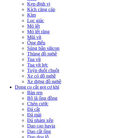
Kẹp định vị
Kích căng cáp
Kìm
Lục giác
Mỏ lết
Mỏ lết răng
Mũi vít
Ống điếu
Súng bắn silicon
Thùng đồ nghề
Tua vít
Tua vít lực
Tuýp đuôi chuột
Xe có đồ nghề
Xe đựng đồ nghề
Dụng cụ cắt gọt cơ khí
Bàn ren
Bộ lã ống đồng
Chén cước
Đá cắt
Đá mài
Đá nhám xếp
Dao cạo bavia
Dao cắt ống
Dao doa lỗ