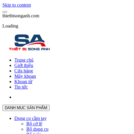
Skip to content
t
h
i
e
t
b
i
s
o
n
g
a
n
h
.
c
o
m
Loading
Trang chủ
Giới thiệu
Cửa hàng
Máy khoan
Khoan từ
Tin tức
DANH MỤC SẢN PHẨM
Dụng cụ cầm tay
Bộ cờ lê
Bộ dụng cụ