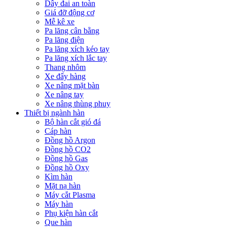
Dây đai an toàn
Giá đỡ động cơ
Mễ kê xe
Pa lăng cân bằng
Pa lăng điện
Pa lăng xích kéo tay
Pa lăng xích lắc tay
Thang nhôm
Xe đẩy hàng
Xe nâng mặt bàn
Xe nâng tay
Xe nâng thùng phuy
Thiết bị ngành hàn
Bộ hàn cắt gió đá
Cáp hàn
Đồng hồ Argon
Đồng hồ CO2
Đồng hồ Gas
Đồng hồ Oxy
Kìm hàn
Mặt nạ hàn
Máy cắt Plasma
Máy hàn
Phụ kiện hàn cắt
Que hàn