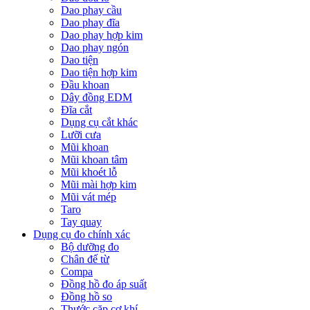
Dao phay cầu
Dao phay đĩa
Dao phay hợp kim
Dao phay ngón
Dao tiện
Dao tiện hợp kim
Đầu khoan
Dây đồng EDM
Đĩa cắt
Dụng cụ cắt khác
Lưỡi cưa
Mũi khoan
Mũi khoan tâm
Mũi khoét lỗ
Mũi mài hợp kim
Mũi vát mép
Taro
Tay quay
Dụng cụ đo chính xác
Bộ dưỡng đo
Chân đế từ
Compa
Đồng hồ đo áp suất
Đồng hồ so
Thước cặp cơ khí