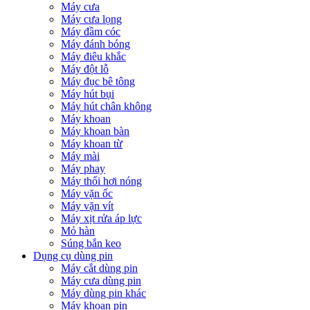
Máy cưa
Máy cưa lọng
Máy đầm cóc
Máy đánh bóng
Máy điêu khắc
Máy đột lỗ
Máy đục bê tông
Máy hút bụi
Máy hút chân không
Máy khoan
Máy khoan bàn
Máy khoan từ
Máy mài
Máy phay
Máy thổi hơi nóng
Máy vặn ốc
Máy vặn vít
Máy xịt rửa áp lực
Mỏ hàn
Súng bắn keo
Dụng cụ dùng pin
Máy cắt dùng pin
Máy cưa dùng pin
Máy dùng pin khác
Máy khoan pin