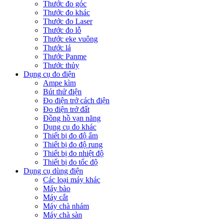
Thước đo góc
Thước đo khác
Thước đo Laser
Thước đo lỗ
Thước eke vuông
Thước lá
Thước Panme
Thước thủy
Dụng cụ đo điện
Ampe kìm
Bút thử điện
Đo điện trở cách điện
Đo điện trở đất
Đồng hồ vạn năng
Dụng cụ đo khác
Thiết bị đo độ ẩm
Thiết bị đo độ rung
Thiết bị đo nhiệt độ
Thiết bị đo tốc độ
Dụng cụ dùng điện
Các loại máy khác
Máy bào
Máy cắt
Máy chà nhám
Máy chà sàn