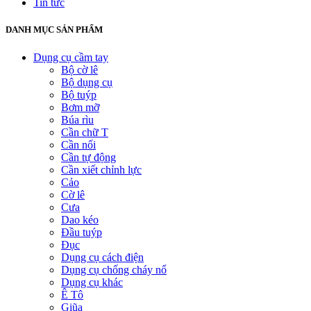
Tin tức
DANH MỤC SẢN PHẨM
Dụng cụ cầm tay
Bộ cờ lê
Bộ dụng cụ
Bộ tuýp
Bơm mỡ
Búa rìu
Cần chữ T
Cần nối
Cần tự động
Cần xiết chỉnh lực
Cảo
Cờ lê
Cưa
Dao kéo
Đầu tuýp
Đục
Dụng cụ cách điện
Dụng cụ chống cháy nổ
Dụng cụ khác
Ê Tô
Giũa