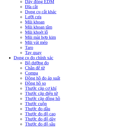
Dây đồng EDM
Đĩa cắt
Dụng cụ cắt khác
Lưỡi cưa
Mũi khoan
Mũi khoan tâm
Mũi khoét lỗ
Mũi mài hợp kim
Mũi vát mép
Taro
Tay quay
Dụng cụ đo chính xác
Bộ dưỡng đo
Chân đế từ
Compa
Đồng hồ đo áp suất
Đồng hồ so
Thước cặp cơ khí
Thước cặp điện tử
Thước cặp đồng hồ
Thước cuộn
Thước đo dầu
Thước đo độ cao
Thước đo độ dày
Thước đo độ sâu