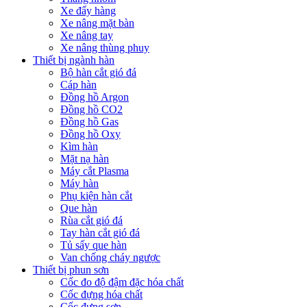
Xe đẩy hàng
Xe nâng mặt bàn
Xe nâng tay
Xe nâng thùng phuy
Thiết bị ngành hàn
Bộ hàn cắt gió đá
Cáp hàn
Đồng hồ Argon
Đồng hồ CO2
Đồng hồ Gas
Đồng hồ Oxy
Kìm hàn
Mặt nạ hàn
Máy cắt Plasma
Máy hàn
Phụ kiện hàn cắt
Que hàn
Rùa cắt gió đá
Tay hàn cắt gió đá
Tủ sấy que hàn
Van chống cháy ngược
Thiết bị phun sơn
Cốc đo độ đậm đặc hóa chất
Cốc đựng hóa chất
Cốc đựng sơn