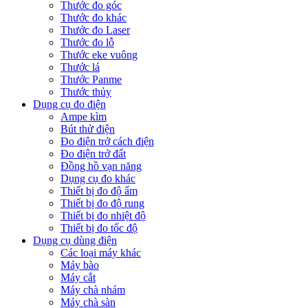
Thước đo góc
Thước đo khác
Thước đo Laser
Thước đo lỗ
Thước eke vuông
Thước lá
Thước Panme
Thước thủy
Dụng cụ đo điện
Ampe kìm
Bút thử điện
Đo điện trở cách điện
Đo điện trở đất
Đồng hồ vạn năng
Dụng cụ đo khác
Thiết bị đo độ ẩm
Thiết bị đo độ rung
Thiết bị đo nhiệt độ
Thiết bị đo tốc độ
Dụng cụ dùng điện
Các loại máy khác
Máy bào
Máy cắt
Máy chà nhám
Máy chà sàn