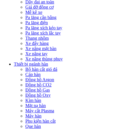
Dây đai an toàn
Giá đỡ động cơ
Mễ kê xe
Pa lăng cân bằng
Pa lăng điện
Pa lăng xích kéo tay
Pa lăng xích lắc tay
Thang nhôm
Xe đẩy hàng
Xe nâng mặt bàn
Xe nâng tay
Xe nâng thùng phuy
Thiết bị ngành hàn
Bộ hàn cắt gió đá
Cáp hàn
Đồng hồ Argon
Đồng hồ CO2
Đồng hồ Gas
Đồng hồ Oxy
Kìm hàn
Mặt nạ hàn
Máy cắt Plasma
Máy hàn
Phụ kiện hàn cắt
Que hàn