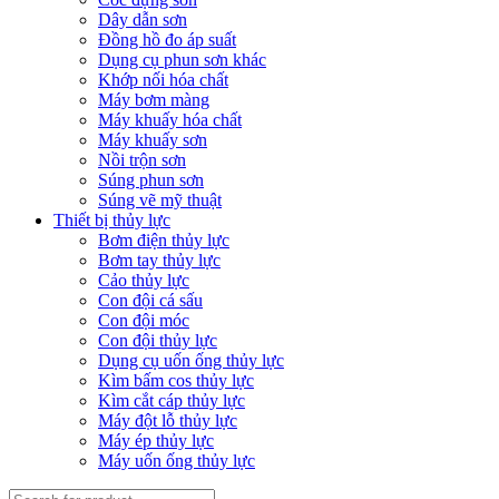
Dây dẫn sơn
Đồng hồ đo áp suất
Dụng cụ phun sơn khác
Khớp nối hóa chất
Máy bơm màng
Máy khuấy hóa chất
Máy khuấy sơn
Nồi trộn sơn
Súng phun sơn
Súng vẽ mỹ thuật
Thiết bị thủy lực
Bơm điện thủy lực
Bơm tay thủy lực
Cảo thủy lực
Con đội cá sấu
Con đội móc
Con đội thủy lực
Dụng cụ uốn ống thủy lực
Kìm bấm cos thủy lực
Kìm cắt cáp thủy lực
Máy đột lỗ thủy lực
Máy ép thủy lực
Máy uốn ống thủy lực