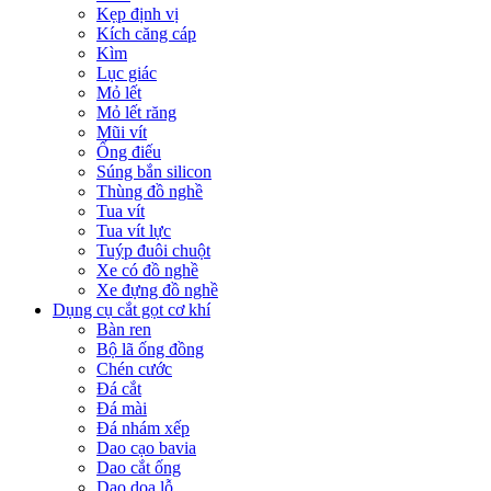
Kẹp định vị
Kích căng cáp
Kìm
Lục giác
Mỏ lết
Mỏ lết răng
Mũi vít
Ống điếu
Súng bắn silicon
Thùng đồ nghề
Tua vít
Tua vít lực
Tuýp đuôi chuột
Xe có đồ nghề
Xe đựng đồ nghề
Dụng cụ cắt gọt cơ khí
Bàn ren
Bộ lã ống đồng
Chén cước
Đá cắt
Đá mài
Đá nhám xếp
Dao cạo bavia
Dao cắt ống
Dao doa lỗ