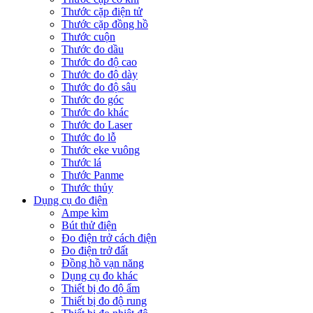
Thước cặp điện tử
Thước cặp đồng hồ
Thước cuộn
Thước đo dầu
Thước đo độ cao
Thước đo độ dày
Thước đo độ sâu
Thước đo góc
Thước đo khác
Thước đo Laser
Thước đo lỗ
Thước eke vuông
Thước lá
Thước Panme
Thước thủy
Dụng cụ đo điện
Ampe kìm
Bút thử điện
Đo điện trở cách điện
Đo điện trở đất
Đồng hồ vạn năng
Dụng cụ đo khác
Thiết bị đo độ ẩm
Thiết bị đo độ rung