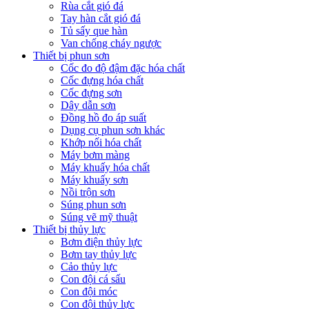
Rùa cắt gió đá
Tay hàn cắt gió đá
Tủ sấy que hàn
Van chống cháy ngược
Thiết bị phun sơn
Cốc đo độ đậm đặc hóa chất
Cốc đựng hóa chất
Cốc đựng sơn
Dây dẫn sơn
Đồng hồ đo áp suất
Dụng cụ phun sơn khác
Khớp nối hóa chất
Máy bơm màng
Máy khuấy hóa chất
Máy khuấy sơn
Nồi trộn sơn
Súng phun sơn
Súng vẽ mỹ thuật
Thiết bị thủy lực
Bơm điện thủy lực
Bơm tay thủy lực
Cảo thủy lực
Con đội cá sấu
Con đội móc
Con đội thủy lực