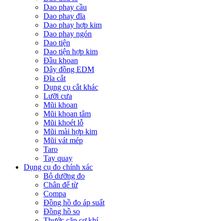
Dao phay cầu
Dao phay đĩa
Dao phay hợp kim
Dao phay ngón
Dao tiện
Dao tiện hợp kim
Đầu khoan
Dây đồng EDM
Đĩa cắt
Dụng cụ cắt khác
Lưỡi cưa
Mũi khoan
Mũi khoan tâm
Mũi khoét lỗ
Mũi mài hợp kim
Mũi vát mép
Taro
Tay quay
Dụng cụ đo chính xác
Bộ dưỡng đo
Chân đế từ
Compa
Đồng hồ đo áp suất
Đồng hồ so
Thước cặp cơ khí