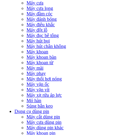
Máy cưa
Máy cưa lọng
Máy đầm cóc
Máy đánh bóng
Máy điêu khắc
Máy đột lỗ
Máy đục bê tông
Máy hút bụi
Máy hút chân không
Máy khoan
Máy khoan bàn
Máy khoan từ
Máy mài
Máy phay
Máy thổi hơi nóng
Máy vặn ốc
Máy vặn vít
Máy xịt rửa áp lực
Mỏ hàn
Súng bắn keo
Dụng cụ dùng pin
Máy cắt dùng pin
Máy cưa dùng pin
Máy dùng pin khác
Máy khoan pin