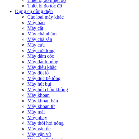
Thiết bị đo nhiệt độ
Thiết bị đo tốc độ
Dụng cụ dùng điện
Các loại máy khác
Máy bào
Máy cắt
Máy chà nhám
Máy chà sàn
Máy cưa
Máy cưa lọng
Máy đầm cóc
Máy đánh bóng
Máy điêu khắc
Máy đột lỗ
Máy đục bê tông
Máy hút bụi
Máy hút chân không
Máy khoan
Máy khoan bàn
Máy khoan từ
Máy mài
Máy phay
Máy thổi hơi nóng
Máy vặn ốc
Máy vặn vít