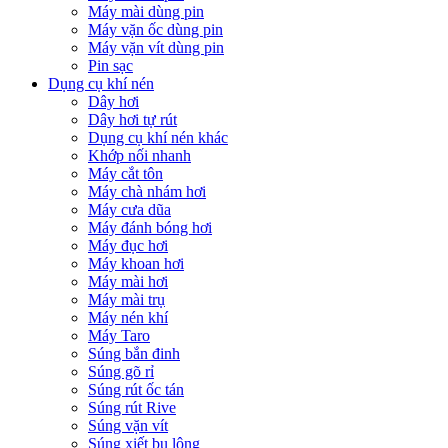
Máy mài dùng pin
Máy vặn ốc dùng pin
Máy vặn vít dùng pin
Pin sạc
Dụng cụ khí nén
Dây hơi
Dây hơi tự rút
Dụng cụ khí nén khác
Khớp nối nhanh
Máy cắt tôn
Máy chà nhám hơi
Máy cưa dũa
Máy đánh bóng hơi
Máy đục hơi
Máy khoan hơi
Máy mài hơi
Máy mài trụ
Máy nén khí
Máy Taro
Súng bắn đinh
Súng gõ rỉ
Súng rút ốc tán
Súng rút Rive
Súng vặn vít
Súng xiết bu lông