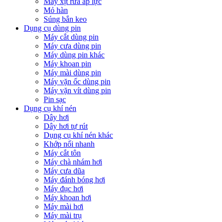
Máy xịt rửa áp lực
Mỏ hàn
Súng bắn keo
Dụng cụ dùng pin
Máy cắt dùng pin
Máy cưa dùng pin
Máy dùng pin khác
Máy khoan pin
Máy mài dùng pin
Máy vặn ốc dùng pin
Máy vặn vít dùng pin
Pin sạc
Dụng cụ khí nén
Dây hơi
Dây hơi tự rút
Dụng cụ khí nén khác
Khớp nối nhanh
Máy cắt tôn
Máy chà nhám hơi
Máy cưa dũa
Máy đánh bóng hơi
Máy đục hơi
Máy khoan hơi
Máy mài hơi
Máy mài trụ