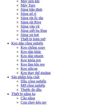
Máy nén khí
Máy Taro
Súng bắn đinh
Súng gõ rỉ
Súng rút ốc tán
Súng rút Rive
Súng vặn vít
Súng xiết bu lông
Súng xịt hơi
Thiết bị bơm mỡ
Keo dán công nghiệp
Keo chống xoay
Keo dán khác
Keo dán nhanh
Keo khóa ren
Keo làm kín ren
Keo silicon
Keo thay thế gioăng
Sản phẩm hóa chất
Dầu công nghiệp
Mỡ công nghiệp
Thước đo dầu
Thiết bị nâng hạ
Cầu nâng
Con chạy kéo tay