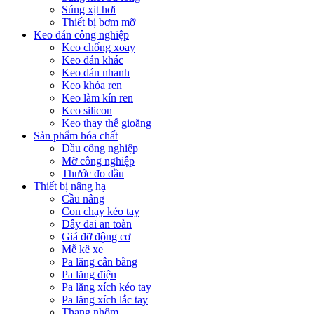
Súng xịt hơi
Thiết bị bơm mỡ
Keo dán công nghiệp
Keo chống xoay
Keo dán khác
Keo dán nhanh
Keo khóa ren
Keo làm kín ren
Keo silicon
Keo thay thế gioăng
Sản phẩm hóa chất
Dầu công nghiệp
Mỡ công nghiệp
Thước đo dầu
Thiết bị nâng hạ
Cầu nâng
Con chạy kéo tay
Dây đai an toàn
Giá đỡ động cơ
Mễ kê xe
Pa lăng cân bằng
Pa lăng điện
Pa lăng xích kéo tay
Pa lăng xích lắc tay
Thang nhôm