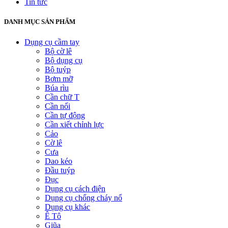
Tin tức
DANH MỤC SẢN PHẨM
Dụng cụ cầm tay
Bộ cờ lê
Bộ dụng cụ
Bộ tuýp
Bơm mỡ
Búa rìu
Cần chữ T
Cần nối
Cần tự động
Cần xiết chỉnh lực
Cảo
Cờ lê
Cưa
Dao kéo
Đầu tuýp
Đục
Dụng cụ cách điện
Dụng cụ chống cháy nổ
Dụng cụ khác
Ê Tô
Giũa