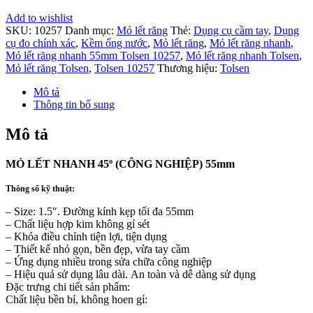
Add to wishlist
SKU:
10257
Danh mục:
Mỏ lết răng
Thẻ:
Dụng cụ cầm tay
,
Dụng
cụ đo chính xác
,
Kềm ống nước
,
Mỏ lết răng
,
Mỏ lết răng nhanh
,
Mỏ lết răng nhanh 55mm Tolsen 10257
,
Mỏ lết răng nhanh Tolsen
,
Mỏ lết răng Tolsen
,
Tolsen 10257
Thương hiệu:
Tolsen
Mô tả
Thông tin bổ sung
Mô tả
MỎ LẾT NHANH 45º (CÔNG NGHIỆP) 55mm
Thông số kỹ thuật:
– Size: 1.5″. Đường kính kẹp tối đa 55mm
– Chất liệu hợp kim không gỉ sét
– Khóa điều chỉnh tiện lợi, tiện dụng
– Thiết kế nhỏ gọn, bền đẹp, vừa tay cầm
– Ứng dụng nhiều trong sửa chữa công nghiệp
– Hiệu quả sử dụng lâu dài. An toàn và dễ dàng sử dụng
Đặc trưng chi tiết sản phẩm:
Chất liệu bền bỉ, không hoen gỉ: