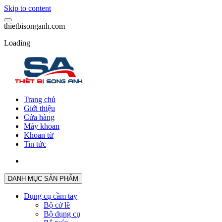
Skip to content
t
h
i
e
t
b
i
s
o
n
g
a
n
h
.
c
o
m
Loading
Trang chủ
Giới thiệu
Cửa hàng
Máy khoan
Khoan từ
Tin tức
DANH MỤC SẢN PHẨM
Dụng cụ cầm tay
Bộ cờ lê
Bộ dụng cụ