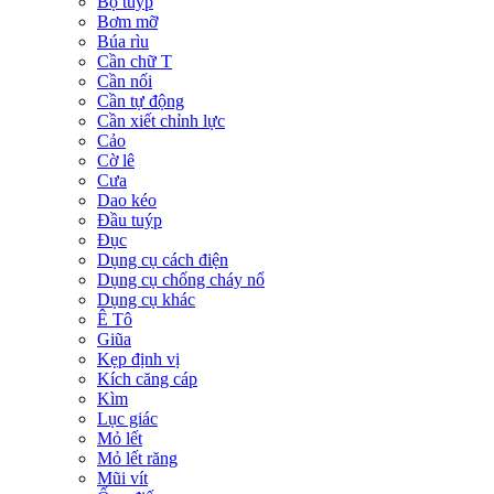
Bộ tuýp
Bơm mỡ
Búa rìu
Cần chữ T
Cần nối
Cần tự động
Cần xiết chỉnh lực
Cảo
Cờ lê
Cưa
Dao kéo
Đầu tuýp
Đục
Dụng cụ cách điện
Dụng cụ chống cháy nổ
Dụng cụ khác
Ê Tô
Giũa
Kẹp định vị
Kích căng cáp
Kìm
Lục giác
Mỏ lết
Mỏ lết răng
Mũi vít