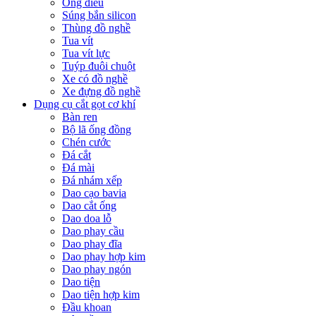
Ống điếu
Súng bắn silicon
Thùng đồ nghề
Tua vít
Tua vít lực
Tuýp đuôi chuột
Xe có đồ nghề
Xe đựng đồ nghề
Dụng cụ cắt gọt cơ khí
Bàn ren
Bộ lã ống đồng
Chén cước
Đá cắt
Đá mài
Đá nhám xếp
Dao cạo bavia
Dao cắt ống
Dao doa lỗ
Dao phay cầu
Dao phay đĩa
Dao phay hợp kim
Dao phay ngón
Dao tiện
Dao tiện hợp kim
Đầu khoan