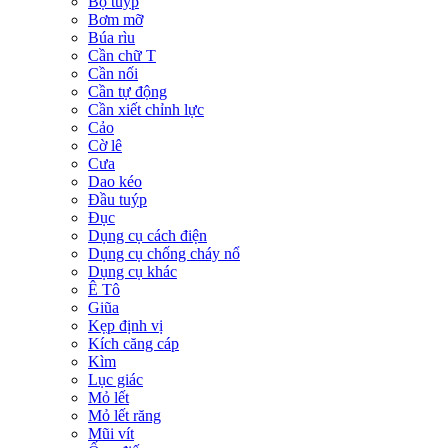
Bộ tuýp
Bơm mỡ
Búa rìu
Cần chữ T
Cần nối
Cần tự động
Cần xiết chỉnh lực
Cảo
Cờ lê
Cưa
Dao kéo
Đầu tuýp
Đục
Dụng cụ cách điện
Dụng cụ chống cháy nổ
Dụng cụ khác
Ê Tô
Giũa
Kẹp định vị
Kích căng cáp
Kìm
Lục giác
Mỏ lết
Mỏ lết răng
Mũi vít