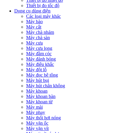
Thiết bị đo nhiệt độ
Thiết bị đo tốc độ
Dụng cụ dùng điện
Các loại máy khác
Máy bào
Máy cắt
Máy chà nhám
Máy chà sàn
Máy cưa
Máy cưa lọng
Máy đầm cóc
Máy đánh bóng
Máy điêu khắc
Máy đột lỗ
Máy đục bê tông
Máy hút bụi
Máy hút chân không
Máy khoan
Máy khoan bàn
Máy khoan từ
Máy mài
Máy phay
Máy thổi hơi nóng
Máy vặn ốc
Máy vặn vít