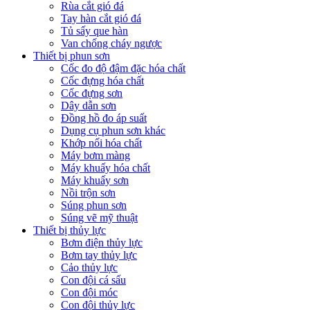
Rùa cắt gió đá
Tay hàn cắt gió đá
Tủ sấy que hàn
Van chống cháy ngược
Thiết bị phun sơn
Cốc đo độ đậm đặc hóa chất
Cốc đựng hóa chất
Cốc đựng sơn
Dây dẫn sơn
Đồng hồ đo áp suất
Dụng cụ phun sơn khác
Khớp nối hóa chất
Máy bơm màng
Máy khuấy hóa chất
Máy khuấy sơn
Nồi trộn sơn
Súng phun sơn
Súng vẽ mỹ thuật
Thiết bị thủy lực
Bơm điện thủy lực
Bơm tay thủy lực
Cảo thủy lực
Con đội cá sấu
Con đội móc
Con đội thủy lực