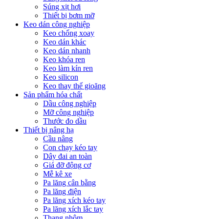
Súng xịt hơi
Thiết bị bơm mỡ
Keo dán công nghiệp
Keo chống xoay
Keo dán khác
Keo dán nhanh
Keo khóa ren
Keo làm kín ren
Keo silicon
Keo thay thế gioăng
Sản phẩm hóa chất
Dầu công nghiệp
Mỡ công nghiệp
Thước đo dầu
Thiết bị nâng hạ
Cầu nâng
Con chạy kéo tay
Dây đai an toàn
Giá đỡ động cơ
Mễ kê xe
Pa lăng cân bằng
Pa lăng điện
Pa lăng xích kéo tay
Pa lăng xích lắc tay
Thang nhôm