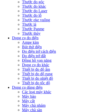
Thước đo góc
Thước đo khác
Thước đo Laser
Thước đo lỗ
Thước eke vuông
Thước lá
Thước Panme
Thước thủy
Dụng cụ đo điện
Ampe kìm
Bút thử điện
Đo điện trở cách điện
Đo điện trở đất
Đồng hồ vạn năng
Dụng cụ đo khác
Thiết bị đo độ ẩm
Thiết bị đo độ rung
Thiết bị đo nhiệt độ
Thiết bị đo tốc độ
Dụng cụ dùng điện
Các loại máy khác
Máy bào
Máy cắt
Máy chà nhám
Máy chà sàn