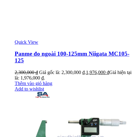
Quick View
Panme đo ngoài 100-125mm Niigata MC105-
125
2,300,000
₫
Giá gốc là: 2,300,000 ₫.
1,976,000
₫
Giá hiện tại
là: 1,976,000 ₫.
Thêm vào giỏ hàng
Add to wishlist