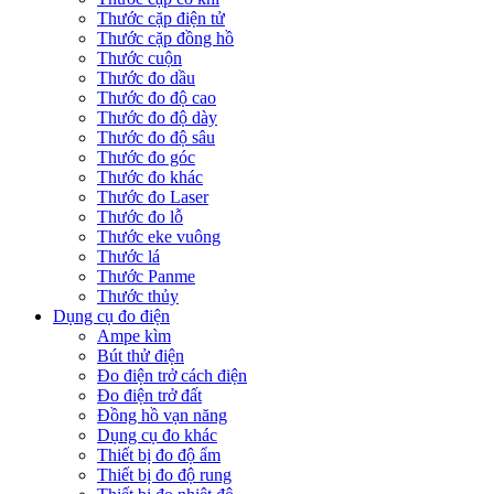
Thước cặp điện tử
Thước cặp đồng hồ
Thước cuộn
Thước đo dầu
Thước đo độ cao
Thước đo độ dày
Thước đo độ sâu
Thước đo góc
Thước đo khác
Thước đo Laser
Thước đo lỗ
Thước eke vuông
Thước lá
Thước Panme
Thước thủy
Dụng cụ đo điện
Ampe kìm
Bút thử điện
Đo điện trở cách điện
Đo điện trở đất
Đồng hồ vạn năng
Dụng cụ đo khác
Thiết bị đo độ ẩm
Thiết bị đo độ rung