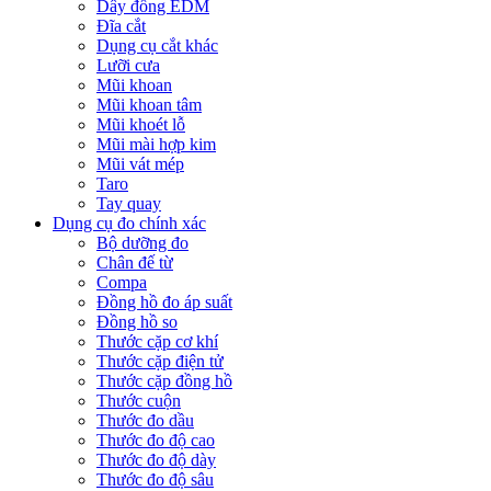
Dây đồng EDM
Đĩa cắt
Dụng cụ cắt khác
Lưỡi cưa
Mũi khoan
Mũi khoan tâm
Mũi khoét lỗ
Mũi mài hợp kim
Mũi vát mép
Taro
Tay quay
Dụng cụ đo chính xác
Bộ dưỡng đo
Chân đế từ
Compa
Đồng hồ đo áp suất
Đồng hồ so
Thước cặp cơ khí
Thước cặp điện tử
Thước cặp đồng hồ
Thước cuộn
Thước đo dầu
Thước đo độ cao
Thước đo độ dày
Thước đo độ sâu