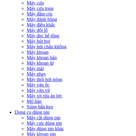
Máy cưa
Máy cưa lọng
Máy đầm cóc
Máy đánh bóng
Máy điêu khắc
Máy đột lỗ
Máy đục bê tông
Máy hút bụi
Máy hút chân không
Máy khoan
Máy khoan bàn
Máy khoan từ
Máy mài
Máy phay
Máy thổi hơi nóng
Máy vặn ốc
Máy vặn vít
Máy xịt rửa áp lực
Mỏ hàn
Súng bắn keo
Dụng cụ dùng pin
Máy cắt dùng pin
Máy cưa dùng pin
Máy dùng pin khác
Máy khoan pin