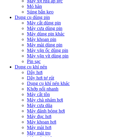
Máy xịt rửa áp lực
Mỏ hàn
Súng bắn keo
Dụng cụ dùng pin
Máy cắt dùng pin
Máy cưa dùng pin
Máy dùng pin khác
Máy khoan pin
Máy mài dùng pin
Máy vặn ốc dùng pin
Máy vặn vít dùng pin
Pin sạc
Dụng cụ khí nén
Dây hơi
Dây hơi tự rút
Dụng cụ khí nén khác
Khớp nối nhanh
Máy cắt tôn
Máy chà nhám hơi
Máy cưa dũa
Máy đánh bóng hơi
Máy đục hơi
Máy khoan hơi
Máy mài hơi
Máy mài trụ