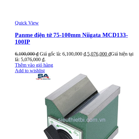
Quick View
Panme điện tử 75-100mm Niigata MCD133-
100IP
6,100,000
₫
Giá gốc là: 6,100,000 ₫.
5,076,000
₫
Giá hiện tại
là: 5,076,000 ₫.
Thêm vào giỏ hàng
Add to wishlist