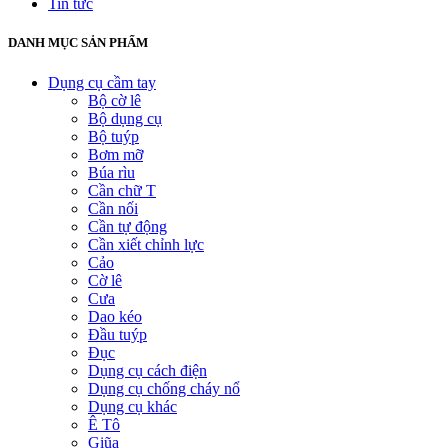
Tin tức
DANH MỤC SẢN PHẨM
Dụng cụ cầm tay
Bộ cờ lê
Bộ dụng cụ
Bộ tuýp
Bơm mỡ
Búa rìu
Cần chữ T
Cần nối
Cần tự động
Cần xiết chỉnh lực
Cảo
Cờ lê
Cưa
Dao kéo
Đầu tuýp
Đục
Dụng cụ cách điện
Dụng cụ chống cháy nổ
Dụng cụ khác
Ê Tô
Giũa