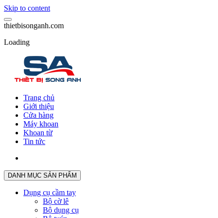
Skip to content
t
h
i
e
t
b
i
s
o
n
g
a
n
h
.
c
o
m
Loading
Trang chủ
Giới thiệu
Cửa hàng
Máy khoan
Khoan từ
Tin tức
DANH MỤC SẢN PHẨM
Dụng cụ cầm tay
Bộ cờ lê
Bộ dụng cụ