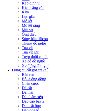
Kẹp định vị
Kích căng cáp
Kìm
Lục giác
Mỏ lết
Mỏ lết răng
Mũi vít
Ống điếu
Súng bắn silicon
Thùng đồ nghề
Tua vít
Tua vít lực
Tuýp đuôi chuột
Xe có đồ nghề
Xe đựng đồ nghề
Dụng cụ cắt gọt cơ khí
Bàn ren
Bộ lã ống đồng
Chén cước
Đá cắt
Đá mài
Đá nhám xếp
Dao cạo bavia
Dao cắt ống
Dao doa lỗ