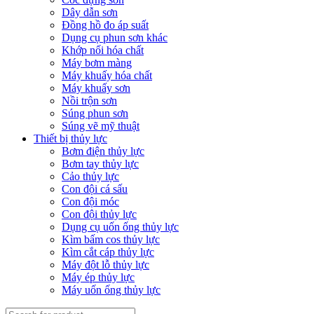
Dây dẫn sơn
Đồng hồ đo áp suất
Dụng cụ phun sơn khác
Khớp nối hóa chất
Máy bơm màng
Máy khuấy hóa chất
Máy khuấy sơn
Nồi trộn sơn
Súng phun sơn
Súng vẽ mỹ thuật
Thiết bị thủy lực
Bơm điện thủy lực
Bơm tay thủy lực
Cảo thủy lực
Con đội cá sấu
Con đội móc
Con đội thủy lực
Dụng cụ uốn ống thủy lực
Kìm bấm cos thủy lực
Kìm cắt cáp thủy lực
Máy đột lỗ thủy lực
Máy ép thủy lực
Máy uốn ống thủy lực