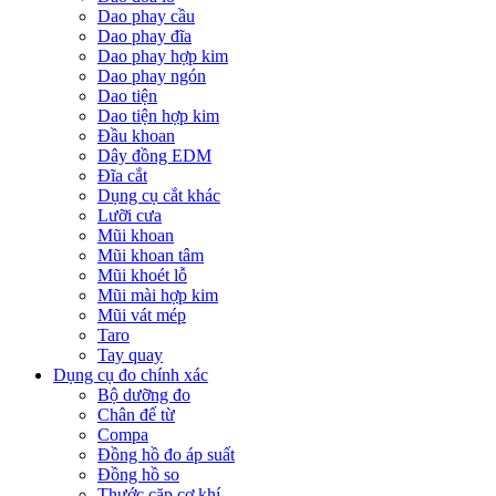
Dao phay cầu
Dao phay đĩa
Dao phay hợp kim
Dao phay ngón
Dao tiện
Dao tiện hợp kim
Đầu khoan
Dây đồng EDM
Đĩa cắt
Dụng cụ cắt khác
Lưỡi cưa
Mũi khoan
Mũi khoan tâm
Mũi khoét lỗ
Mũi mài hợp kim
Mũi vát mép
Taro
Tay quay
Dụng cụ đo chính xác
Bộ dưỡng đo
Chân đế từ
Compa
Đồng hồ đo áp suất
Đồng hồ so
Thước cặp cơ khí