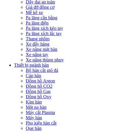
Dây đai an toàn
Giá đỡ động cơ
Mễ kê xe
Pa lăng cân bằng
Pa lăng điện
Pa lăng xích kéo tay
Pa lăng xích lắc tay
Thang nhôm
Xe đẩy hàng
Xe nâng mặt bàn
Xe nâng tay
Xe nâng thùng phuy
Thiết bị ngành hàn
Bộ hàn cắt gió đá
Cáp hàn
Đồng hồ Argon
Đồng hồ CO2
Đồng hồ Gas
Đồng hồ Oxy
Kìm hàn
Mặt nạ hàn
Máy cắt Plasma
Máy hàn
Phụ kiện hàn cắt
Que hàn