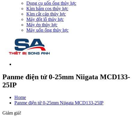
Dụng cụ uốn ống thủy lực
Kìm bấm cos thủy lực
Kìm cắt cáp thủy lực
Máy đột lỗ thủy lực
Máy ép thủy lực
Máy uốn ống thủy lực
Panme điện tử 0-25mm Niigata MCD133-
25IP
Home
Panme điện tử 0-25mm Niigata MCD133-25IP
Giảm giá!