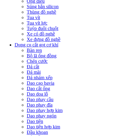
Ống điếu
Súng bắn silicon
Thùng đồ nghề
Tua vít
Tua vít lực
Tuýp đuôi chuột
Xe có đồ nghề
Xe đựng đồ nghề
Dụng cụ cắt gọt cơ khí
Bàn ren
Bộ lã ống đồng
Chén cước
Đá cắt
Đá mài
Đá nhám xếp
Dao cạo bavia
Dao cắt ống
Dao doa lỗ
Dao phay cầu
Dao phay đĩa
Dao phay hợp kim
Dao phay ngón
Dao tiện
Dao tiện hợp kim
Đầu khoan