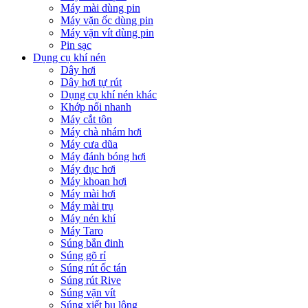
Máy mài dùng pin
Máy vặn ốc dùng pin
Máy vặn vít dùng pin
Pin sạc
Dụng cụ khí nén
Dây hơi
Dây hơi tự rút
Dụng cụ khí nén khác
Khớp nối nhanh
Máy cắt tôn
Máy chà nhám hơi
Máy cưa dũa
Máy đánh bóng hơi
Máy đục hơi
Máy khoan hơi
Máy mài hơi
Máy mài trụ
Máy nén khí
Máy Taro
Súng bắn đinh
Súng gõ rỉ
Súng rút ốc tán
Súng rút Rive
Súng vặn vít
Súng xiết bu lông