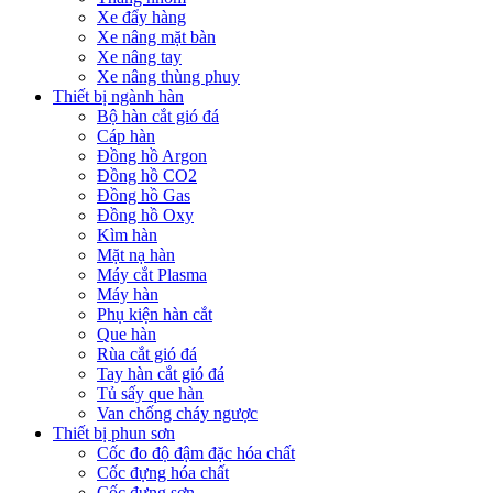
Xe đẩy hàng
Xe nâng mặt bàn
Xe nâng tay
Xe nâng thùng phuy
Thiết bị ngành hàn
Bộ hàn cắt gió đá
Cáp hàn
Đồng hồ Argon
Đồng hồ CO2
Đồng hồ Gas
Đồng hồ Oxy
Kìm hàn
Mặt nạ hàn
Máy cắt Plasma
Máy hàn
Phụ kiện hàn cắt
Que hàn
Rùa cắt gió đá
Tay hàn cắt gió đá
Tủ sấy que hàn
Van chống cháy ngược
Thiết bị phun sơn
Cốc đo độ đậm đặc hóa chất
Cốc đựng hóa chất
Cốc đựng sơn