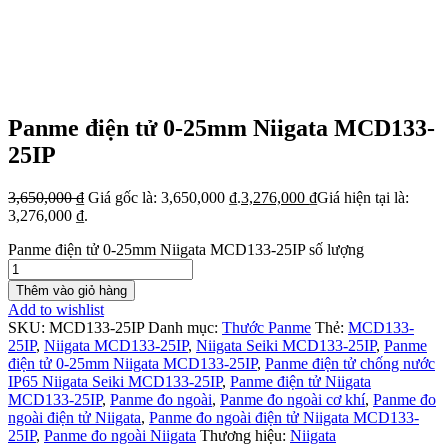
Panme điện tử 0-25mm Niigata MCD133-
25IP
3,650,000
₫
Giá gốc là: 3,650,000 ₫.
3,276,000
₫
Giá hiện tại là:
3,276,000 ₫.
Panme điện tử 0-25mm Niigata MCD133-25IP số lượng
Thêm vào giỏ hàng
Add to wishlist
SKU:
MCD133-25IP
Danh mục:
Thước Panme
Thẻ:
MCD133-
25IP
,
Niigata MCD133-25IP
,
Niigata Seiki MCD133-25IP
,
Panme
điện tử 0-25mm Niigata MCD133-25IP
,
Panme điện tử chống nước
IP65 Niigata Seiki MCD133-25IP
,
Panme điện tử Niigata
MCD133-25IP
,
Panme đo ngoài
,
Panme đo ngoài cơ khí
,
Panme đo
ngoài điện tử Niigata
,
Panme đo ngoài điện tử Niigata MCD133-
25IP
,
Panme đo ngoài Niigata
Thương hiệu:
Niigata