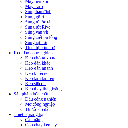
Máy nén khí
Máy Taro
Súng bắn đinh
Súng gõ rỉ
Súng rút ốc tán
Súng rút Rive
Súng vặn vít
Súng xiết bu lông
Súng xịt hơi
Thiết bị bơm mỡ
Keo dán công nghiệp
Keo chống xoay
Keo dán khác
Keo dán nhanh
Keo khóa ren
Keo làm kín ren
Keo silicon
Keo thay thế gioăng
Sản phẩm hóa chất
Dầu công nghiệp
Mỡ công nghiệp
Thước đo dầu
Thiết bị nâng hạ
Cầu nâng
Con chạy kéo tay