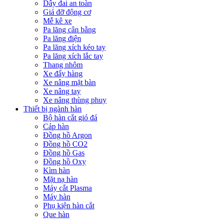
Dây đai an toàn
Giá đỡ động cơ
Mễ kê xe
Pa lăng cân bằng
Pa lăng điện
Pa lăng xích kéo tay
Pa lăng xích lắc tay
Thang nhôm
Xe đẩy hàng
Xe nâng mặt bàn
Xe nâng tay
Xe nâng thùng phuy
Thiết bị ngành hàn
Bộ hàn cắt gió đá
Cáp hàn
Đồng hồ Argon
Đồng hồ CO2
Đồng hồ Gas
Đồng hồ Oxy
Kìm hàn
Mặt nạ hàn
Máy cắt Plasma
Máy hàn
Phụ kiện hàn cắt
Que hàn