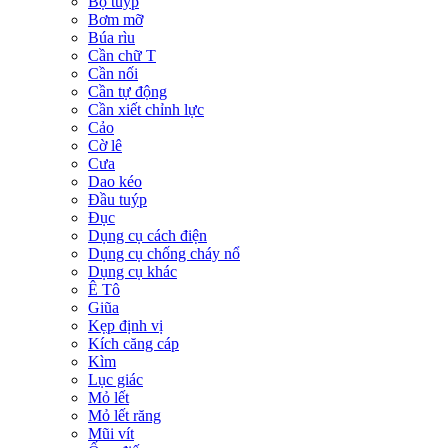
Bộ tuýp
Bơm mỡ
Búa rìu
Cần chữ T
Cần nối
Cần tự động
Cần xiết chỉnh lực
Cảo
Cờ lê
Cưa
Dao kéo
Đầu tuýp
Đục
Dụng cụ cách điện
Dụng cụ chống cháy nổ
Dụng cụ khác
Ê Tô
Giũa
Kẹp định vị
Kích căng cáp
Kìm
Lục giác
Mỏ lết
Mỏ lết răng
Mũi vít