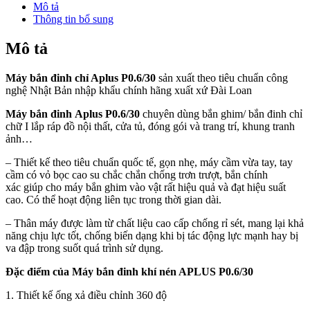
Mô tả
Thông tin bổ sung
Mô tả
Máy bắn đinh chỉ Aplus P0.6/30
sản xuất theo tiêu chuẩn công
nghệ Nhật Bản nhập khẩu chính hãng xuất xứ Đài Loan
Máy bắn đinh Aplus P0.6/30
chuyên dùng bắn ghim/ bắn đinh chỉ
chữ I lắp ráp đồ nội thất, cửa tủ, đóng gói và trang trí, khung tranh
ảnh…
– Thiết kế theo tiêu chuẩn quốc tế, gọn nhẹ, máy cầm vừa tay, tay
cầm có vỏ bọc cao su chắc chắn chống trơn trượt, bắn chính
xác giúp cho máy bắn ghim vào vật rất hiệu quả và đạt hiệu suất
cao. Có thể hoạt động liên tục trong thời gian dài.
– Thân máy được làm từ chất liệu cao cấp chống rỉ sét, mang lại khả
năng chịu lực tốt, chống biến dạng khi bị tác động lực mạnh hay bị
va đập trong suốt quá trình sử dụng.
Đặc điểm của Máy bắn đinh khí nén APLUS P0.6/30
1. Thiết kế ống xả điều chỉnh 360 độ