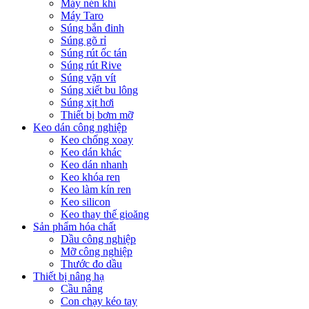
Máy nén khí
Máy Taro
Súng bắn đinh
Súng gõ rỉ
Súng rút ốc tán
Súng rút Rive
Súng vặn vít
Súng xiết bu lông
Súng xịt hơi
Thiết bị bơm mỡ
Keo dán công nghiệp
Keo chống xoay
Keo dán khác
Keo dán nhanh
Keo khóa ren
Keo làm kín ren
Keo silicon
Keo thay thế gioăng
Sản phẩm hóa chất
Dầu công nghiệp
Mỡ công nghiệp
Thước đo dầu
Thiết bị nâng hạ
Cầu nâng
Con chạy kéo tay