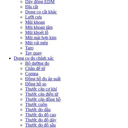
Dây đồng EDM
Đĩa cắt
Dụng cụ cắt khác
Lưỡi cưa
Mũi khoan
Mũi khoan tâm
Mũi khoét lỗ
Mũi mài hợp kim
Mũi vát mép
Taro
Tay quay
Dụng cụ đo chính xác
Bộ dưỡng đo
Chân đế từ
Compa
Đồng hồ đo áp suất
Đồng hồ so
Thước cặp cơ khí
Thước cặp điện tử
Thước cặp đồng hồ
Thước cuộn
Thước đo dầu
Thước đo độ cao
Thước đo độ dày
Thước đo độ sâu