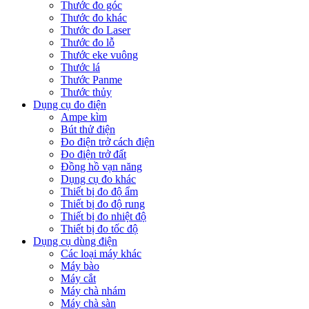
Thước đo góc
Thước đo khác
Thước đo Laser
Thước đo lỗ
Thước eke vuông
Thước lá
Thước Panme
Thước thủy
Dụng cụ đo điện
Ampe kìm
Bút thử điện
Đo điện trở cách điện
Đo điện trở đất
Đồng hồ vạn năng
Dụng cụ đo khác
Thiết bị đo độ ẩm
Thiết bị đo độ rung
Thiết bị đo nhiệt độ
Thiết bị đo tốc độ
Dụng cụ dùng điện
Các loại máy khác
Máy bào
Máy cắt
Máy chà nhám
Máy chà sàn