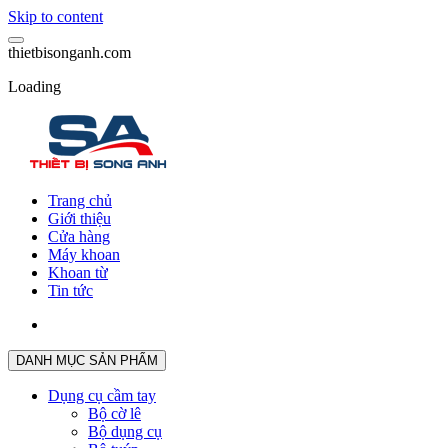
Skip to content
t
h
i
e
t
b
i
s
o
n
g
a
n
h
.
c
o
m
Loading
Trang chủ
Giới thiệu
Cửa hàng
Máy khoan
Khoan từ
Tin tức
DANH MỤC SẢN PHẨM
Dụng cụ cầm tay
Bộ cờ lê
Bộ dụng cụ