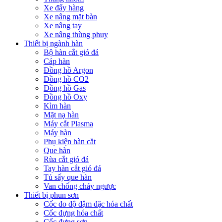
Xe đẩy hàng
Xe nâng mặt bàn
Xe nâng tay
Xe nâng thùng phuy
Thiết bị ngành hàn
Bộ hàn cắt gió đá
Cáp hàn
Đồng hồ Argon
Đồng hồ CO2
Đồng hồ Gas
Đồng hồ Oxy
Kìm hàn
Mặt nạ hàn
Máy cắt Plasma
Máy hàn
Phụ kiện hàn cắt
Que hàn
Rùa cắt gió đá
Tay hàn cắt gió đá
Tủ sấy que hàn
Van chống cháy ngược
Thiết bị phun sơn
Cốc đo độ đậm đặc hóa chất
Cốc đựng hóa chất
Cốc đựng sơn