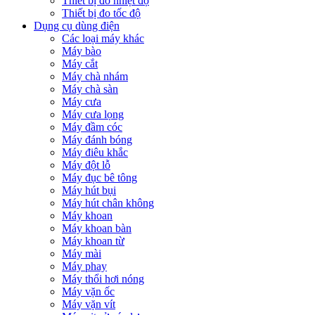
Thiết bị đo nhiệt độ
Thiết bị đo tốc độ
Dụng cụ dùng điện
Các loại máy khác
Máy bào
Máy cắt
Máy chà nhám
Máy chà sàn
Máy cưa
Máy cưa lọng
Máy đầm cóc
Máy đánh bóng
Máy điêu khắc
Máy đột lỗ
Máy đục bê tông
Máy hút bụi
Máy hút chân không
Máy khoan
Máy khoan bàn
Máy khoan từ
Máy mài
Máy phay
Máy thổi hơi nóng
Máy vặn ốc
Máy vặn vít