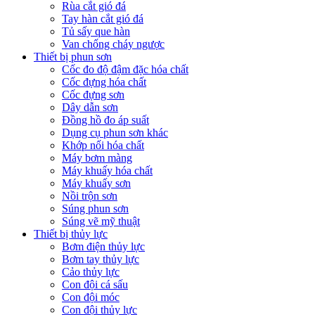
Rùa cắt gió đá
Tay hàn cắt gió đá
Tủ sấy que hàn
Van chống cháy ngược
Thiết bị phun sơn
Cốc đo độ đậm đặc hóa chất
Cốc đựng hóa chất
Cốc đựng sơn
Dây dẫn sơn
Đồng hồ đo áp suất
Dụng cụ phun sơn khác
Khớp nối hóa chất
Máy bơm màng
Máy khuấy hóa chất
Máy khuấy sơn
Nồi trộn sơn
Súng phun sơn
Súng vẽ mỹ thuật
Thiết bị thủy lực
Bơm điện thủy lực
Bơm tay thủy lực
Cảo thủy lực
Con đội cá sấu
Con đội móc
Con đội thủy lực