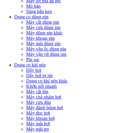
Máy xịt rửa áp lực
Mỏ hàn
Súng bắn keo
Dụng cụ dùng pin
Máy cắt dùng pin
Máy cưa dùng pin
Máy dùng pin khác
Máy khoan pin
Máy mài dùng pin
Máy vặn ốc dùng pin
Máy vặn vít dùng pin
Pin sạc
Dụng cụ khí nén
Dây hơi
Dây hơi tự rút
Dụng cụ khí nén khác
Khớp nối nhanh
Máy cắt tôn
Máy chà nhám hơi
Máy cưa dũa
Máy đánh bóng hơi
Máy đục hơi
Máy khoan hơi
Máy mài hơi
Máy mài trụ