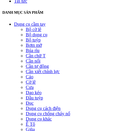
Tin tức
DANH MỤC SẢN PHẨM
Dụng cụ cầm tay
Bộ cờ lê
Bộ dụng cụ
Bộ tuýp
Bơm mỡ
Búa rìu
Cần chữ T
Cần nối
Cần tự động
Cần xiết chỉnh lực
Cảo
Cờ lê
Cưa
Dao kéo
Đầu tuýp
Đục
Dụng cụ cách điện
Dụng cụ chống cháy nổ
Dụng cụ khác
Ê Tô
Giũa