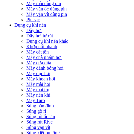
Máy mài dùng pin
Máy vặn ốc dùng pin
Máy vặn vít dùng pin
Pin sạc
Dụng cụ khí nén
Dây hơi
Dây hơi tự rút
Dụng cụ khí nén khác
Khớp nối nhanh
Máy cắt tôn
Máy chà nhám hơi
Máy cưa dũa
Máy đánh bóng hơi
Máy đục hơi
Máy khoan hơi
Máy mài hơi
Máy mài trụ
Máy nén khí
Máy Taro
Súng bắn đinh
Súng gõ rỉ
Súng rút ốc tán
Súng rút Rive
Súng vặn vít
Súng xiết bu lông