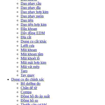
Dao phay cầu
Dao phay đĩa
Dao phay hợp kim
Dao phay ngón
Dao tiện
Dao tiện hợp kim
Đầu khoan
Dây đồng EDM
Đĩa cắt
Dụng cụ cắt khác
Lưỡi cưa
Mũi khoan
Mũi khoan tâm
Mũi khoét lỗ
Mũi mài hợp kim
Mũi vát mép
Taro
Tay quay
Dụng cụ đo chính xác
Bộ dưỡng đo
Chân đế từ
Compa
Đồng hồ đo áp suất
Đồng hồ so
Thước cặp cơ khí