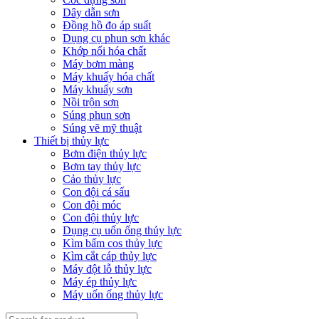
Dây dẫn sơn
Đồng hồ đo áp suất
Dụng cụ phun sơn khác
Khớp nối hóa chất
Máy bơm màng
Máy khuấy hóa chất
Máy khuấy sơn
Nồi trộn sơn
Súng phun sơn
Súng vẽ mỹ thuật
Thiết bị thủy lực
Bơm điện thủy lực
Bơm tay thủy lực
Cảo thủy lực
Con đội cá sấu
Con đội móc
Con đội thủy lực
Dụng cụ uốn ống thủy lực
Kìm bấm cos thủy lực
Kìm cắt cáp thủy lực
Máy đột lỗ thủy lực
Máy ép thủy lực
Máy uốn ống thủy lực