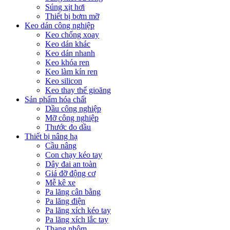
Súng xịt hơi
Thiết bị bơm mỡ
Keo dán công nghiệp
Keo chống xoay
Keo dán khác
Keo dán nhanh
Keo khóa ren
Keo làm kín ren
Keo silicon
Keo thay thế gioăng
Sản phẩm hóa chất
Dầu công nghiệp
Mỡ công nghiệp
Thước đo dầu
Thiết bị nâng hạ
Cầu nâng
Con chạy kéo tay
Dây đai an toàn
Giá đỡ động cơ
Mễ kê xe
Pa lăng cân bằng
Pa lăng điện
Pa lăng xích kéo tay
Pa lăng xích lắc tay
Thang nhôm