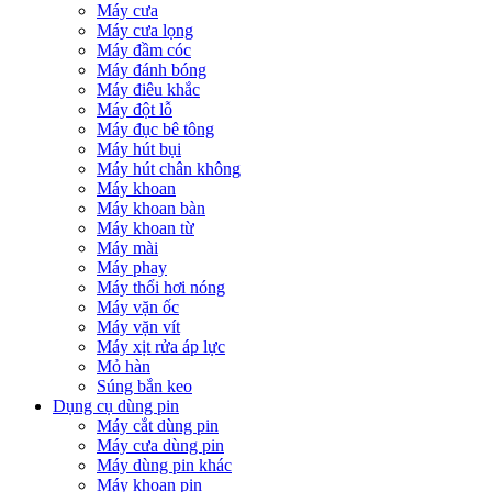
Máy cưa
Máy cưa lọng
Máy đầm cóc
Máy đánh bóng
Máy điêu khắc
Máy đột lỗ
Máy đục bê tông
Máy hút bụi
Máy hút chân không
Máy khoan
Máy khoan bàn
Máy khoan từ
Máy mài
Máy phay
Máy thổi hơi nóng
Máy vặn ốc
Máy vặn vít
Máy xịt rửa áp lực
Mỏ hàn
Súng bắn keo
Dụng cụ dùng pin
Máy cắt dùng pin
Máy cưa dùng pin
Máy dùng pin khác
Máy khoan pin