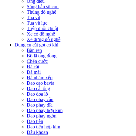
Ống điếu
Súng bắn silicon
Thùng đồ nghề
Tua vít
Tua vít lực
Tuýp đuôi chuột
Xe có đồ nghề
Xe đựng đồ nghề
Dụng cụ cắt gọt cơ khí
Bàn ren
Bộ lã ống đồng
Chén cước
Đá cắt
Đá mài
Đá nhám xếp
Dao cạo bavia
Dao cắt ống
Dao doa lỗ
Dao phay cầu
Dao phay đĩa
Dao phay hợp kim
Dao phay ngón
Dao tiện
Dao tiện hợp kim
Đầu khoan