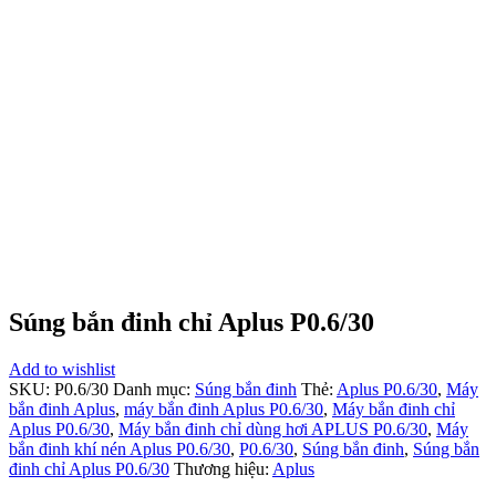
Súng bắn đinh chỉ Aplus P0.6/30
Add to wishlist
SKU:
P0.6/30
Danh mục:
Súng bắn đinh
Thẻ:
Aplus P0.6/30
,
Máy
bắn đinh Aplus
,
máy bắn đinh Aplus P0.6/30
,
Máy bắn đinh chỉ
Aplus P0.6/30
,
Máy bắn đinh chỉ dùng hơi APLUS P0.6/30
,
Máy
bắn đinh khí nén Aplus P0.6/30
,
P0.6/30
,
Súng bắn đinh
,
Súng bắn
đinh chỉ Aplus P0.6/30
Thương hiệu:
Aplus