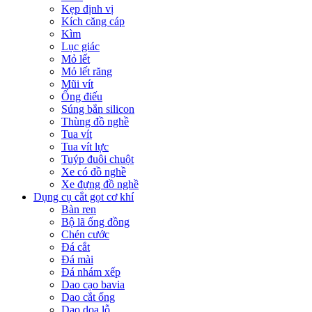
Kẹp định vị
Kích căng cáp
Kìm
Lục giác
Mỏ lết
Mỏ lết răng
Mũi vít
Ống điếu
Súng bắn silicon
Thùng đồ nghề
Tua vít
Tua vít lực
Tuýp đuôi chuột
Xe có đồ nghề
Xe đựng đồ nghề
Dụng cụ cắt gọt cơ khí
Bàn ren
Bộ lã ống đồng
Chén cước
Đá cắt
Đá mài
Đá nhám xếp
Dao cạo bavia
Dao cắt ống
Dao doa lỗ