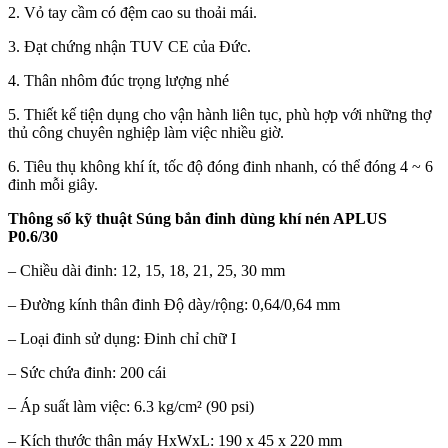
2. Vỏ tay cầm có đệm cao su thoải mái.
3. Đạt chứng nhận TUV CE của Đức.
4. Thân nhôm đúc trọng lượng nhé
5. Thiết kế tiện dụng cho vận hành liên tục, phù hợp với những thợ
thủ công chuyên nghiệp làm việc nhiều giờ.
6. Tiêu thụ không khí ít, tốc độ đóng đinh nhanh, có thể đóng 4 ~ 6
đinh mỗi giây.
Thông số kỹ thuật Súng bắn đinh dùng khí nén APLUS
P0.6/30
– Chiều dài đinh: 12, 15, 18, 21, 25, 30 mm
– Đường kính thân đinh Độ dày/rộng: 0,64/0,64 mm
– Loại đinh sử dụng: Đinh chỉ chữ I
– Sức chứa đinh: 200 cái
– Áp suất làm việc: 6.3 kg/cm² (90 psi)
– Kích thước thân máy HxWxL: 190 x 45 x 220 mm