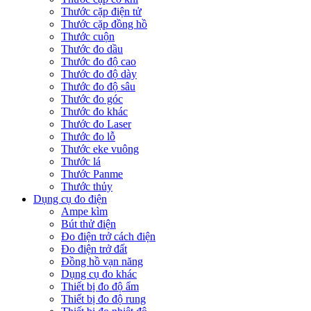
Thước cặp điện tử
Thước cặp đồng hồ
Thước cuộn
Thước đo dầu
Thước đo độ cao
Thước đo độ dày
Thước đo độ sâu
Thước đo góc
Thước đo khác
Thước đo Laser
Thước đo lỗ
Thước eke vuông
Thước lá
Thước Panme
Thước thủy
Dụng cụ đo điện
Ampe kìm
Bút thử điện
Đo điện trở cách điện
Đo điện trở đất
Đồng hồ vạn năng
Dụng cụ đo khác
Thiết bị đo độ ẩm
Thiết bị đo độ rung