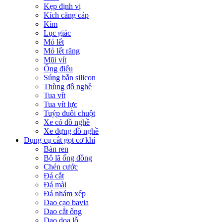
Kẹp định vị
Kích căng cáp
Kìm
Lục giác
Mỏ lết
Mỏ lết răng
Mũi vít
Ống điếu
Súng bắn silicon
Thùng đồ nghề
Tua vít
Tua vít lực
Tuýp đuôi chuột
Xe có đồ nghề
Xe đựng đồ nghề
Dụng cụ cắt gọt cơ khí
Bàn ren
Bộ lã ống đồng
Chén cước
Đá cắt
Đá mài
Đá nhám xếp
Dao cạo bavia
Dao cắt ống
Dao doa lỗ