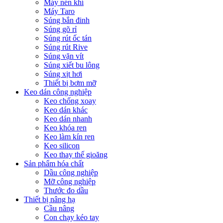
Máy nén khí
Máy Taro
Súng bắn đinh
Súng gõ rỉ
Súng rút ốc tán
Súng rút Rive
Súng vặn vít
Súng xiết bu lông
Súng xịt hơi
Thiết bị bơm mỡ
Keo dán công nghiệp
Keo chống xoay
Keo dán khác
Keo dán nhanh
Keo khóa ren
Keo làm kín ren
Keo silicon
Keo thay thế gioăng
Sản phẩm hóa chất
Dầu công nghiệp
Mỡ công nghiệp
Thước đo dầu
Thiết bị nâng hạ
Cầu nâng
Con chạy kéo tay