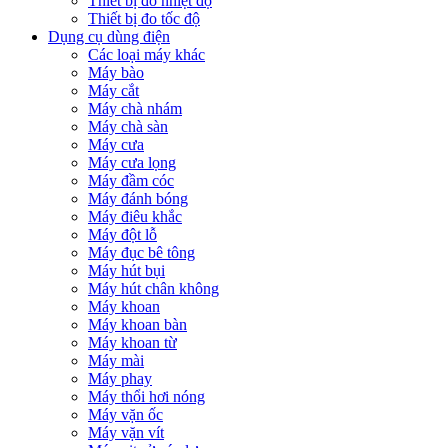
Thiết bị đo nhiệt độ
Thiết bị đo tốc độ
Dụng cụ dùng điện
Các loại máy khác
Máy bào
Máy cắt
Máy chà nhám
Máy chà sàn
Máy cưa
Máy cưa lọng
Máy đầm cóc
Máy đánh bóng
Máy điêu khắc
Máy đột lỗ
Máy đục bê tông
Máy hút bụi
Máy hút chân không
Máy khoan
Máy khoan bàn
Máy khoan từ
Máy mài
Máy phay
Máy thổi hơi nóng
Máy vặn ốc
Máy vặn vít