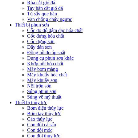
Rùa cắt gió đá
Tay hàn cắt gió đá
Tủ sấy que hàn
Van chống cháy ngược
Thiết bị phun sơn
Cốc đo độ đậm đặc hóa chất
Cốc đựng hóa chất
Cốc đựng sơn
Dây dẫn sơn
Đồng hồ đo áp suất
Dụng cụ phun sơn khác
Khớp nối hóa chất
Máy bơm màng
Máy khuấy hóa chất
Máy khuấy sơn
Nồi trộn sơn
Súng phun sơn
Súng vẽ mỹ thuật
Thiết bị thủy lực
Bơm điện thủy lực
Bơm tay thủy lực
Cảo thủy lực
Con đội cá sấu
Con đội móc
Con đội thủy lực