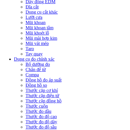
Dây đồng EDM
Đĩa cắt
Dụng cụ cắt khác
Lưỡi cưa
Mũi khoan
Mũi khoan tâm
Mũi khoét lỗ
Mũi mài hợp kim
Mũi vát mép
Taro
Tay quay
Dụng cụ đo chính xác
Bộ dưỡng đo
Chân đế từ
Compa
Đồng hồ đo áp suất
Đồng hồ so
Thước cặp cơ khí
Thước cặp điện tử
Thước cặp đồng hồ
Thước cuộn
Thước đo dầu
Thước đo độ cao
Thước đo độ dày
Thước đo độ sâu