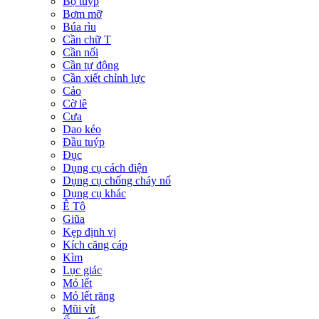
Bộ tuýp
Bơm mỡ
Búa rìu
Cần chữ T
Cần nối
Cần tự động
Cần xiết chỉnh lực
Cảo
Cờ lê
Cưa
Dao kéo
Đầu tuýp
Đục
Dụng cụ cách điện
Dụng cụ chống cháy nổ
Dụng cụ khác
Ê Tô
Giũa
Kẹp định vị
Kích căng cáp
Kìm
Lục giác
Mỏ lết
Mỏ lết răng
Mũi vít