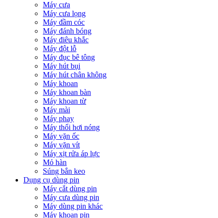
Máy cưa
Máy cưa lọng
Máy đầm cóc
Máy đánh bóng
Máy điêu khắc
Máy đột lỗ
Máy đục bê tông
Máy hút bụi
Máy hút chân không
Máy khoan
Máy khoan bàn
Máy khoan từ
Máy mài
Máy phay
Máy thổi hơi nóng
Máy vặn ốc
Máy vặn vít
Máy xịt rửa áp lực
Mỏ hàn
Súng bắn keo
Dụng cụ dùng pin
Máy cắt dùng pin
Máy cưa dùng pin
Máy dùng pin khác
Máy khoan pin