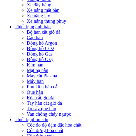
Xe đẩy hàng
Xe nâng mặt bàn
Xe nâng tay
Xe nâng thùng phuy
Thiết bị ngành hàn
Bộ hàn cắt gió đá
Cáp hàn
Đồng hồ Argon
Đồng hồ CO2
Đồng hồ Gas
Đồng hồ Oxy
Kìm hàn
Mặt nạ hàn
Máy cắt Plasma
Máy hàn
Phụ kiện hàn cắt
Que hàn
Rùa cắt gió đá
Tay hàn cắt gió đá
Tủ sấy que hàn
Van chống cháy ngược
Thiết bị phun sơn
Cốc đo độ đậm đặc hóa chất
Cốc đựng hóa chất
Cốc đựng sơn