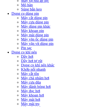
Máy xịt rửa áp lực
Mỏ hàn
Súng bắn keo
Dụng cụ dùng pin
Máy cắt dùng pin
Máy cưa dùng pin
Máy dùng pin khác
Máy khoan pin
Máy mài dùng pin
Máy vặn ốc dùng pin
Máy vặn vít dùng pin
Pin sạc
Dụng cụ khí nén
Dây hơi
Dây hơi tự rút
Dụng cụ khí nén khác
Khớp nối nhanh
Máy cắt tôn
Máy chà nhám hơi
Máy cưa dũa
Máy đánh bóng hơi
Máy đục hơi
Máy khoan hơi
Máy mài hơi
Máy mài trụ