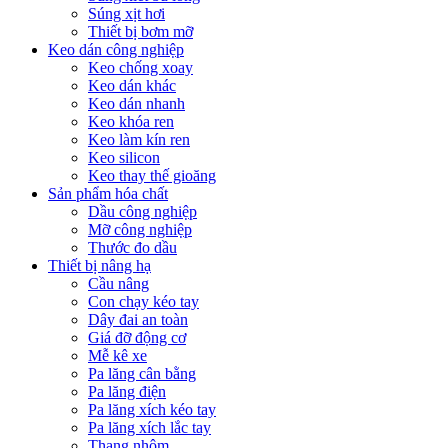
Súng xịt hơi
Thiết bị bơm mỡ
Keo dán công nghiệp
Keo chống xoay
Keo dán khác
Keo dán nhanh
Keo khóa ren
Keo làm kín ren
Keo silicon
Keo thay thế gioăng
Sản phẩm hóa chất
Dầu công nghiệp
Mỡ công nghiệp
Thước đo dầu
Thiết bị nâng hạ
Cầu nâng
Con chạy kéo tay
Dây đai an toàn
Giá đỡ động cơ
Mễ kê xe
Pa lăng cân bằng
Pa lăng điện
Pa lăng xích kéo tay
Pa lăng xích lắc tay
Thang nhôm