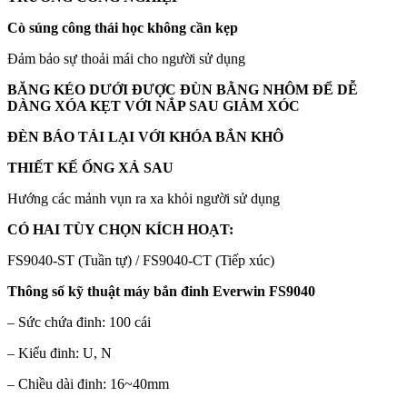
Cò súng công thái học không cần kẹp
Đảm bảo sự thoải mái cho người sử dụng
BĂNG KÉO DƯỚI ĐƯỢC ĐÙN BẰNG NHÔM ĐỂ DỄ
DÀNG XÓA KẸT VỚI NẮP SAU GIẢM XÓC
ĐÈN BÁO TẢI LẠI VỚI KHÓA BẮN KHÔ
THIẾT KẾ ỐNG XẢ SAU
Hướng các mảnh vụn ra xa khỏi người sử dụng
CÓ HAI TÙY CHỌN KÍCH HOẠT:
FS9040-ST (Tuần tự) / FS9040-CT (Tiếp xúc)
Thông số kỹ thuật máy bắn đinh Everwin
FS9040
– Sức chứa đinh: 100 cái
– Kiểu đinh: U, N
– Chiều dài đinh: 16~40mm