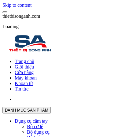
Skip to content
t
h
i
e
t
b
i
s
o
n
g
a
n
h
.
c
o
m
Loading
Trang chủ
Giới thiệu
Cửa hàng
Máy khoan
Khoan từ
Tin tức
DANH MỤC SẢN PHẨM
Dụng cụ cầm tay
Bộ cờ lê
Bộ dụng cụ