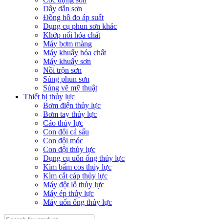
Dây dẫn sơn
Đồng hồ đo áp suất
Dụng cụ phun sơn khác
Khớp nối hóa chất
Máy bơm màng
Máy khuấy hóa chất
Máy khuấy sơn
Nồi trộn sơn
Súng phun sơn
Súng vẽ mỹ thuật
Thiết bị thủy lực
Bơm điện thủy lực
Bơm tay thủy lực
Cảo thủy lực
Con đội cá sấu
Con đội móc
Con đội thủy lực
Dụng cụ uốn ống thủy lực
Kìm bấm cos thủy lực
Kìm cắt cáp thủy lực
Máy đột lỗ thủy lực
Máy ép thủy lực
Máy uốn ống thủy lực