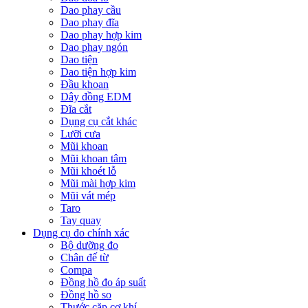
Dao phay cầu
Dao phay đĩa
Dao phay hợp kim
Dao phay ngón
Dao tiện
Dao tiện hợp kim
Đầu khoan
Dây đồng EDM
Đĩa cắt
Dụng cụ cắt khác
Lưỡi cưa
Mũi khoan
Mũi khoan tâm
Mũi khoét lỗ
Mũi mài hợp kim
Mũi vát mép
Taro
Tay quay
Dụng cụ đo chính xác
Bộ dưỡng đo
Chân đế từ
Compa
Đồng hồ đo áp suất
Đồng hồ so
Thước cặp cơ khí