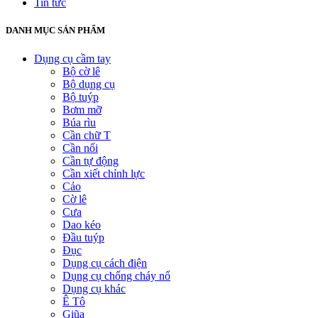
Tin tức
DANH MỤC SẢN PHẨM
Dụng cụ cầm tay
Bộ cờ lê
Bộ dụng cụ
Bộ tuýp
Bơm mỡ
Búa rìu
Cần chữ T
Cần nối
Cần tự động
Cần xiết chỉnh lực
Cảo
Cờ lê
Cưa
Dao kéo
Đầu tuýp
Đục
Dụng cụ cách điện
Dụng cụ chống cháy nổ
Dụng cụ khác
Ê Tô
Giũa