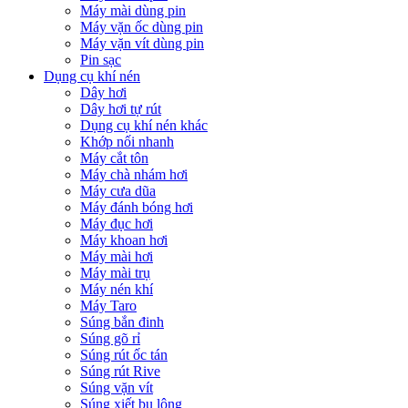
Máy mài dùng pin
Máy vặn ốc dùng pin
Máy vặn vít dùng pin
Pin sạc
Dụng cụ khí nén
Dây hơi
Dây hơi tự rút
Dụng cụ khí nén khác
Khớp nối nhanh
Máy cắt tôn
Máy chà nhám hơi
Máy cưa dũa
Máy đánh bóng hơi
Máy đục hơi
Máy khoan hơi
Máy mài hơi
Máy mài trụ
Máy nén khí
Máy Taro
Súng bắn đinh
Súng gõ rỉ
Súng rút ốc tán
Súng rút Rive
Súng vặn vít
Súng xiết bu lông