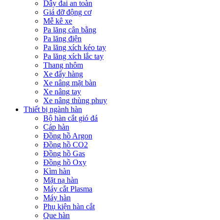
Dây đai an toàn
Giá đỡ động cơ
Mễ kê xe
Pa lăng cân bằng
Pa lăng điện
Pa lăng xích kéo tay
Pa lăng xích lắc tay
Thang nhôm
Xe đẩy hàng
Xe nâng mặt bàn
Xe nâng tay
Xe nâng thùng phuy
Thiết bị ngành hàn
Bộ hàn cắt gió đá
Cáp hàn
Đồng hồ Argon
Đồng hồ CO2
Đồng hồ Gas
Đồng hồ Oxy
Kìm hàn
Mặt nạ hàn
Máy cắt Plasma
Máy hàn
Phụ kiện hàn cắt
Que hàn