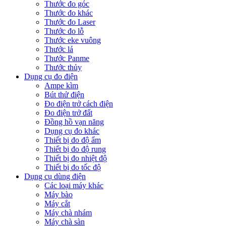
Thước đo góc
Thước đo khác
Thước đo Laser
Thước đo lỗ
Thước eke vuông
Thước lá
Thước Panme
Thước thủy
Dụng cụ đo điện
Ampe kìm
Bút thử điện
Đo điện trở cách điện
Đo điện trở đất
Đồng hồ vạn năng
Dụng cụ đo khác
Thiết bị đo độ ẩm
Thiết bị đo độ rung
Thiết bị đo nhiệt độ
Thiết bị đo tốc độ
Dụng cụ dùng điện
Các loại máy khác
Máy bào
Máy cắt
Máy chà nhám
Máy chà sàn