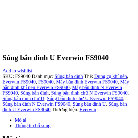
Súng bắn đinh U Everwin FS9040
Add to wishlist
SKU:
FS9040
Danh mục:
Súng bắn đinh
Thẻ:
Dụng cụ khí nén
,
Everwin FS9040
,
FS9040
,
Máy bắn đinh Everwin FS9040
,
Máy
bắn đinh khí nén Everwin FS9040
,
Máy bắn đinh N Everwin
FS9040
,
Súng bắn đinh
,
Súng bắn đinh chữ N Everwin FS9040
,
Súng bắn đinh chữ U
,
Súng bắn đinh chữ U Everwin FS9040
,
Súng bắn đinh N Everwin FS9040
,
Súng bắn đinh U
,
Súng bắn
đinh U Everwin FS9040
Thương hiệu:
Everwin
Mô tả
Thông tin bổ sung