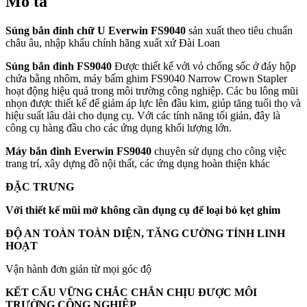
Mô tả
Súng bắn đinh chữ U Everwin FS9040
sản xuất theo tiêu chuẩn
châu âu, nhập khẩu chính hãng xuất xứ Đài Loan
Súng bắn đinh FS9040
Được thiết kế với vỏ chống sốc ở đáy hộp
chứa bằng nhôm, máy bấm ghim FS9040 Narrow Crown Stapler
hoạt động hiệu quả trong môi trường công nghiệp. Các bu lông mũi
nhọn được thiết kế để giảm áp lực lên đầu kim, giúp tăng tuổi thọ và
hiệu suất lâu dài cho dụng cụ. Với các tính năng tối giản, đây là
công cụ hàng đầu cho các ứng dụng khối lượng lớn.
Máy bắn đinh Everwin
FS9040
chuyên s
ử dụng cho công việc
trang trí, xây dựng đồ nội thất, các ứng dụng hoàn thiện khác
ĐẶC TRƯNG
Với thiết kế mũi mở không cần dụng cụ để loại bỏ kẹt ghim
ĐỘ AN TOÀN TOÀN DIỆN, TĂNG CƯỜNG TÍNH LINH
HOẠT
Vận hành đơn giản từ mọi góc độ
KẾT CẤU VỮNG CHẮC CHẮN CHỊU ĐƯỢC MÔI
TRƯỜNG CÔNG NGHIỆP