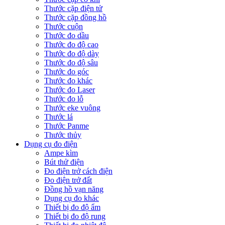
Thước cặp điện tử
Thước cặp đồng hồ
Thước cuộn
Thước đo dầu
Thước đo độ cao
Thước đo độ dày
Thước đo độ sâu
Thước đo góc
Thước đo khác
Thước đo Laser
Thước đo lỗ
Thước eke vuông
Thước lá
Thước Panme
Thước thủy
Dụng cụ đo điện
Ampe kìm
Bút thử điện
Đo điện trở cách điện
Đo điện trở đất
Đồng hồ vạn năng
Dụng cụ đo khác
Thiết bị đo độ ẩm
Thiết bị đo độ rung