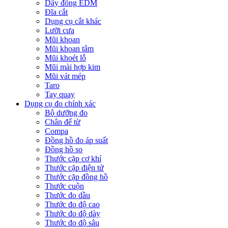
Dây đồng EDM
Đĩa cắt
Dụng cụ cắt khác
Lưỡi cưa
Mũi khoan
Mũi khoan tâm
Mũi khoét lỗ
Mũi mài hợp kim
Mũi vát mép
Taro
Tay quay
Dụng cụ đo chính xác
Bộ dưỡng đo
Chân đế từ
Compa
Đồng hồ đo áp suất
Đồng hồ so
Thước cặp cơ khí
Thước cặp điện tử
Thước cặp đồng hồ
Thước cuộn
Thước đo dầu
Thước đo độ cao
Thước đo độ dày
Thước đo độ sâu