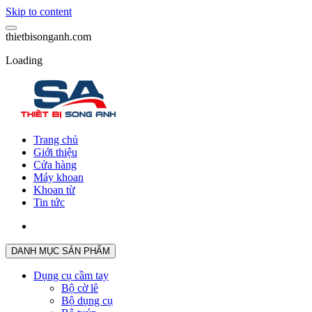
Skip to content
t
h
i
e
t
b
i
s
o
n
g
a
n
h
.
c
o
m
Loading
Trang chủ
Giới thiệu
Cửa hàng
Máy khoan
Khoan từ
Tin tức
DANH MỤC SẢN PHẨM
Dụng cụ cầm tay
Bộ cờ lê
Bộ dụng cụ