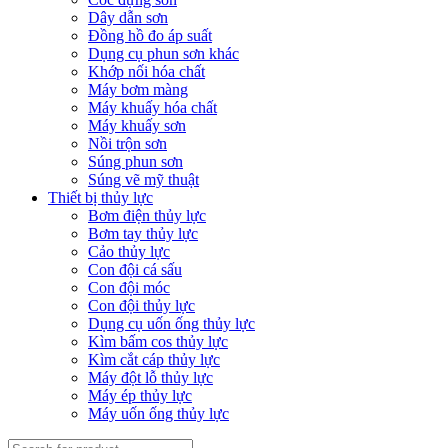
Dây dẫn sơn
Đồng hồ đo áp suất
Dụng cụ phun sơn khác
Khớp nối hóa chất
Máy bơm màng
Máy khuấy hóa chất
Máy khuấy sơn
Nồi trộn sơn
Súng phun sơn
Súng vẽ mỹ thuật
Thiết bị thủy lực
Bơm điện thủy lực
Bơm tay thủy lực
Cảo thủy lực
Con đội cá sấu
Con đội móc
Con đội thủy lực
Dụng cụ uốn ống thủy lực
Kìm bấm cos thủy lực
Kìm cắt cáp thủy lực
Máy đột lỗ thủy lực
Máy ép thủy lực
Máy uốn ống thủy lực