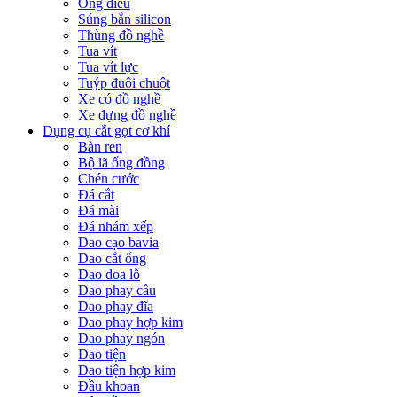
Ống điếu
Súng bắn silicon
Thùng đồ nghề
Tua vít
Tua vít lực
Tuýp đuôi chuột
Xe có đồ nghề
Xe đựng đồ nghề
Dụng cụ cắt gọt cơ khí
Bàn ren
Bộ lã ống đồng
Chén cước
Đá cắt
Đá mài
Đá nhám xếp
Dao cạo bavia
Dao cắt ống
Dao doa lỗ
Dao phay cầu
Dao phay đĩa
Dao phay hợp kim
Dao phay ngón
Dao tiện
Dao tiện hợp kim
Đầu khoan