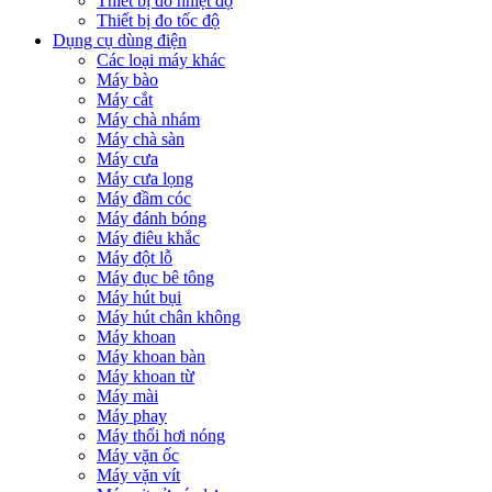
Thiết bị đo nhiệt độ
Thiết bị đo tốc độ
Dụng cụ dùng điện
Các loại máy khác
Máy bào
Máy cắt
Máy chà nhám
Máy chà sàn
Máy cưa
Máy cưa lọng
Máy đầm cóc
Máy đánh bóng
Máy điêu khắc
Máy đột lỗ
Máy đục bê tông
Máy hút bụi
Máy hút chân không
Máy khoan
Máy khoan bàn
Máy khoan từ
Máy mài
Máy phay
Máy thổi hơi nóng
Máy vặn ốc
Máy vặn vít