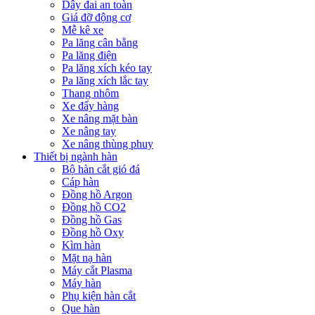
Dây đai an toàn
Giá đỡ động cơ
Mễ kê xe
Pa lăng cân bằng
Pa lăng điện
Pa lăng xích kéo tay
Pa lăng xích lắc tay
Thang nhôm
Xe đẩy hàng
Xe nâng mặt bàn
Xe nâng tay
Xe nâng thùng phuy
Thiết bị ngành hàn
Bộ hàn cắt gió đá
Cáp hàn
Đồng hồ Argon
Đồng hồ CO2
Đồng hồ Gas
Đồng hồ Oxy
Kìm hàn
Mặt nạ hàn
Máy cắt Plasma
Máy hàn
Phụ kiện hàn cắt
Que hàn