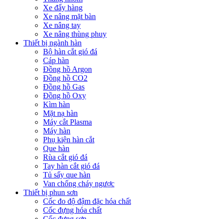
Xe đẩy hàng
Xe nâng mặt bàn
Xe nâng tay
Xe nâng thùng phuy
Thiết bị ngành hàn
Bộ hàn cắt gió đá
Cáp hàn
Đồng hồ Argon
Đồng hồ CO2
Đồng hồ Gas
Đồng hồ Oxy
Kìm hàn
Mặt nạ hàn
Máy cắt Plasma
Máy hàn
Phụ kiện hàn cắt
Que hàn
Rùa cắt gió đá
Tay hàn cắt gió đá
Tủ sấy que hàn
Van chống cháy ngược
Thiết bị phun sơn
Cốc đo độ đậm đặc hóa chất
Cốc đựng hóa chất
Cốc đựng sơn