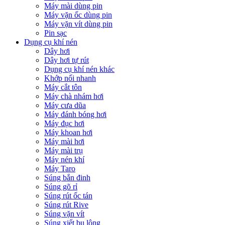
Máy mài dùng pin
Máy vặn ốc dùng pin
Máy vặn vít dùng pin
Pin sạc
Dụng cụ khí nén
Dây hơi
Dây hơi tự rút
Dụng cụ khí nén khác
Khớp nối nhanh
Máy cắt tôn
Máy chà nhám hơi
Máy cưa dũa
Máy đánh bóng hơi
Máy đục hơi
Máy khoan hơi
Máy mài hơi
Máy mài trụ
Máy nén khí
Máy Taro
Súng bắn đinh
Súng gõ rỉ
Súng rút ốc tán
Súng rút Rive
Súng vặn vít
Súng xiết bu lông