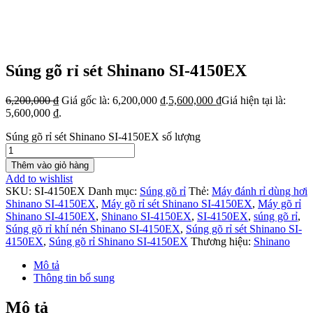
Súng gõ rỉ sét Shinano SI-4150EX
6,200,000
₫
Giá gốc là: 6,200,000 ₫.
5,600,000
₫
Giá hiện tại là:
5,600,000 ₫.
Súng gõ rỉ sét Shinano SI-4150EX số lượng
Thêm vào giỏ hàng
Add to wishlist
SKU:
SI-4150EX
Danh mục:
Súng gõ rỉ
Thẻ:
Máy đánh rỉ dùng hơi
Shinano SI-4150EX
,
Máy gõ rỉ sét Shinano SI-4150EX
,
Máy gõ rỉ
Shinano SI-4150EX
,
Shinano SI-4150EX
,
SI-4150EX
,
súng gõ rỉ
,
Súng gõ rỉ khí nén Shinano SI-4150EX
,
Súng gõ rỉ sét Shinano SI-
4150EX
,
Súng gõ rỉ Shinano SI-4150EX
Thương hiệu:
Shinano
Mô tả
Thông tin bổ sung
Mô tả