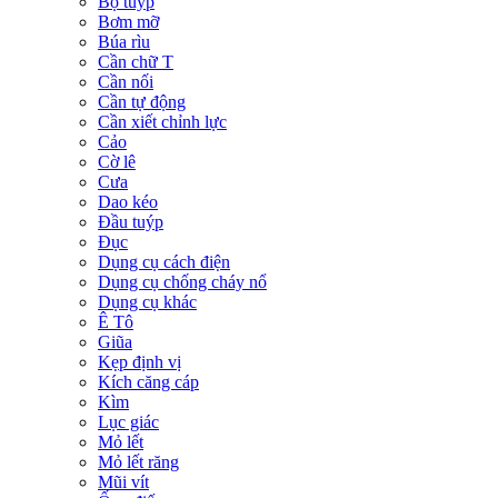
Bộ tuýp
Bơm mỡ
Búa rìu
Cần chữ T
Cần nối
Cần tự động
Cần xiết chỉnh lực
Cảo
Cờ lê
Cưa
Dao kéo
Đầu tuýp
Đục
Dụng cụ cách điện
Dụng cụ chống cháy nổ
Dụng cụ khác
Ê Tô
Giũa
Kẹp định vị
Kích căng cáp
Kìm
Lục giác
Mỏ lết
Mỏ lết răng
Mũi vít