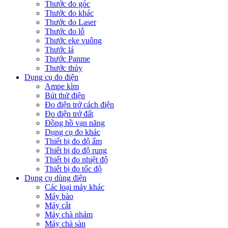
Thước đo góc
Thước đo khác
Thước đo Laser
Thước đo lỗ
Thước eke vuông
Thước lá
Thước Panme
Thước thủy
Dụng cụ đo điện
Ampe kìm
Bút thử điện
Đo điện trở cách điện
Đo điện trở đất
Đồng hồ vạn năng
Dụng cụ đo khác
Thiết bị đo độ ẩm
Thiết bị đo độ rung
Thiết bị đo nhiệt độ
Thiết bị đo tốc độ
Dụng cụ dùng điện
Các loại máy khác
Máy bào
Máy cắt
Máy chà nhám
Máy chà sàn