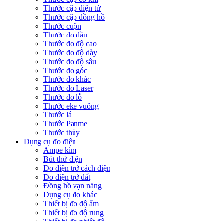
Thước cặp điện tử
Thước cặp đồng hồ
Thước cuộn
Thước đo dầu
Thước đo độ cao
Thước đo độ dày
Thước đo độ sâu
Thước đo góc
Thước đo khác
Thước đo Laser
Thước đo lỗ
Thước eke vuông
Thước lá
Thước Panme
Thước thủy
Dụng cụ đo điện
Ampe kìm
Bút thử điện
Đo điện trở cách điện
Đo điện trở đất
Đồng hồ vạn năng
Dụng cụ đo khác
Thiết bị đo độ ẩm
Thiết bị đo độ rung