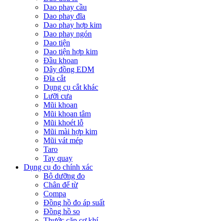
Dao phay cầu
Dao phay đĩa
Dao phay hợp kim
Dao phay ngón
Dao tiện
Dao tiện hợp kim
Đầu khoan
Dây đồng EDM
Đĩa cắt
Dụng cụ cắt khác
Lưỡi cưa
Mũi khoan
Mũi khoan tâm
Mũi khoét lỗ
Mũi mài hợp kim
Mũi vát mép
Taro
Tay quay
Dụng cụ đo chính xác
Bộ dưỡng đo
Chân đế từ
Compa
Đồng hồ đo áp suất
Đồng hồ so
Thước cặp cơ khí