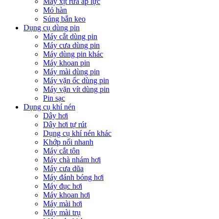
Máy xịt rửa áp lực
Mỏ hàn
Súng bắn keo
Dụng cụ dùng pin
Máy cắt dùng pin
Máy cưa dùng pin
Máy dùng pin khác
Máy khoan pin
Máy mài dùng pin
Máy vặn ốc dùng pin
Máy vặn vít dùng pin
Pin sạc
Dụng cụ khí nén
Dây hơi
Dây hơi tự rút
Dụng cụ khí nén khác
Khớp nối nhanh
Máy cắt tôn
Máy chà nhám hơi
Máy cưa dũa
Máy đánh bóng hơi
Máy đục hơi
Máy khoan hơi
Máy mài hơi
Máy mài trụ