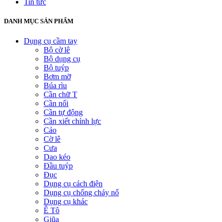
Tin tức
DANH MỤC SẢN PHẨM
Dụng cụ cầm tay
Bộ cờ lê
Bộ dụng cụ
Bộ tuýp
Bơm mỡ
Búa rìu
Cần chữ T
Cần nối
Cần tự động
Cần xiết chỉnh lực
Cảo
Cờ lê
Cưa
Dao kéo
Đầu tuýp
Đục
Dụng cụ cách điện
Dụng cụ chống cháy nổ
Dụng cụ khác
Ê Tô
Giũa