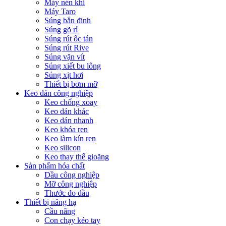
Máy nén khí
Máy Taro
Súng bắn đinh
Súng gõ rỉ
Súng rút ốc tán
Súng rút Rive
Súng vặn vít
Súng xiết bu lông
Súng xịt hơi
Thiết bị bơm mỡ
Keo dán công nghiệp
Keo chống xoay
Keo dán khác
Keo dán nhanh
Keo khóa ren
Keo làm kín ren
Keo silicon
Keo thay thế gioăng
Sản phẩm hóa chất
Dầu công nghiệp
Mỡ công nghiệp
Thước đo dầu
Thiết bị nâng hạ
Cầu nâng
Con chạy kéo tay