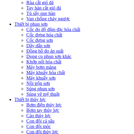
Rùa cắt gió đá
Tay hàn cắt gió đá
Tủ sấy que hàn
Van chống cháy ngược
Thiết bị phun sơn
Cốc đo độ đậm đặc hóa chất
Cốc đựng hóa chất
Cốc đựng sơn
Dây dẫn sơn
Đồng hồ đo áp suất
Dụng cụ phun sơn khác
Khớp nối hóa chất
Máy bơm màng
Máy khuấy hóa chất
Máy khuấy sơn
Nồi trộn sơn
Súng phun sơn
Súng vẽ mỹ thuật
Thiết bị thủy lực
Bơm điện thủy lực
Bơm tay thủy lực
Cảo thủy lực
Con đội cá sấu
Con đội móc
Con đội thủy lực