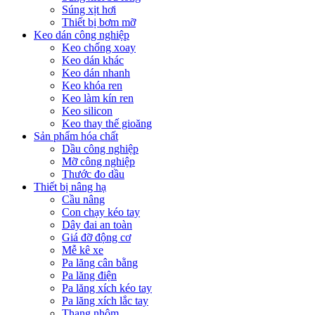
Súng xịt hơi
Thiết bị bơm mỡ
Keo dán công nghiệp
Keo chống xoay
Keo dán khác
Keo dán nhanh
Keo khóa ren
Keo làm kín ren
Keo silicon
Keo thay thế gioăng
Sản phẩm hóa chất
Dầu công nghiệp
Mỡ công nghiệp
Thước đo dầu
Thiết bị nâng hạ
Cầu nâng
Con chạy kéo tay
Dây đai an toàn
Giá đỡ động cơ
Mễ kê xe
Pa lăng cân bằng
Pa lăng điện
Pa lăng xích kéo tay
Pa lăng xích lắc tay
Thang nhôm