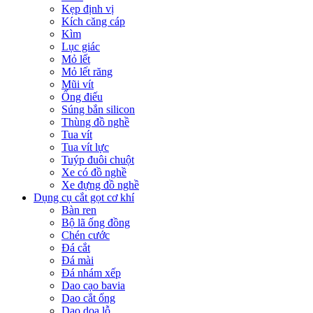
Kẹp định vị
Kích căng cáp
Kìm
Lục giác
Mỏ lết
Mỏ lết răng
Mũi vít
Ống điếu
Súng bắn silicon
Thùng đồ nghề
Tua vít
Tua vít lực
Tuýp đuôi chuột
Xe có đồ nghề
Xe đựng đồ nghề
Dụng cụ cắt gọt cơ khí
Bàn ren
Bộ lã ống đồng
Chén cước
Đá cắt
Đá mài
Đá nhám xếp
Dao cạo bavia
Dao cắt ống
Dao doa lỗ