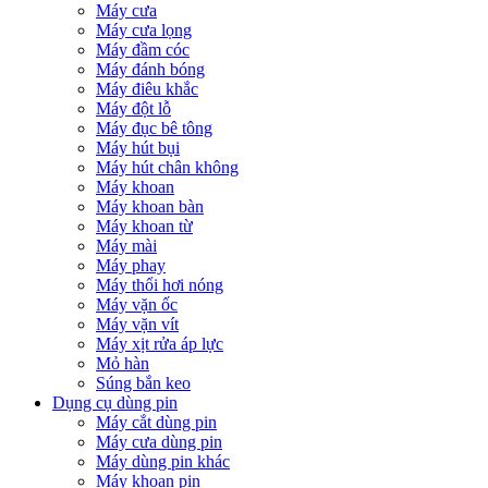
Máy cưa
Máy cưa lọng
Máy đầm cóc
Máy đánh bóng
Máy điêu khắc
Máy đột lỗ
Máy đục bê tông
Máy hút bụi
Máy hút chân không
Máy khoan
Máy khoan bàn
Máy khoan từ
Máy mài
Máy phay
Máy thổi hơi nóng
Máy vặn ốc
Máy vặn vít
Máy xịt rửa áp lực
Mỏ hàn
Súng bắn keo
Dụng cụ dùng pin
Máy cắt dùng pin
Máy cưa dùng pin
Máy dùng pin khác
Máy khoan pin