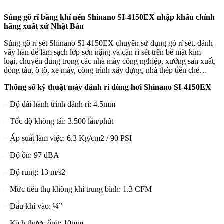
Súng gõ rỉ bằng khí nén Shinano SI-4150EX nhập khẩu chính
hãng xuất xứ Nhật Bản
Súng gõ rỉ sét Shinano SI-4150EX chuyên sử dụng gỏ rỉ sét, đánh
vãy hàn để làm sạch lớp sơn nặng và cặn rỉ sét trên bề mặt kim
loại, chuyên dùng trong các nhà máy công nghiệp, xưởng sản xuất,
đóng tàu, ô tô, xe máy, công trình xây dựng, nhà thép tiền chế…
Thông số kỹ thuật máy đánh rỉ dùng hơi Shinano SI-4150EX
– Độ dài hành trình đánh rỉ: 4.5mm
– Tốc độ không tải: 3.500 lần/phút
– Áp suất làm việc: 6.3 Kg/cm2 / 90 PSI
– Độ ồn: 97 dBA
– Độ rung: 13 m/s2
– Mức tiêu thụ không khí trung bình: 1.3 CFM
– Đầu khí vào: ¼”
– Kích thước ống: 10mm