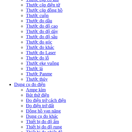
Thước cặp điện tử
Thước cặp đồng hồ
Thước cuộn
Thước đo dầu
Thước đo độ cao
Thước đo độ dày
Thước đo độ sâu
Thước đo góc
Thước đo khác
Thước đo Laser
Thước đo lỗ
Thước eke vuông
Thước lá
Thước Panme
Thước thủy
Dụng cụ đo điện
Ampe kìm
Bút thử điện
Đo điện trở cách điện
Đo điện trở đất
Đồng hồ vạn năng
Dụng cụ đo khác
Thiết bị đo độ ẩm
Thiết bị đo độ rung