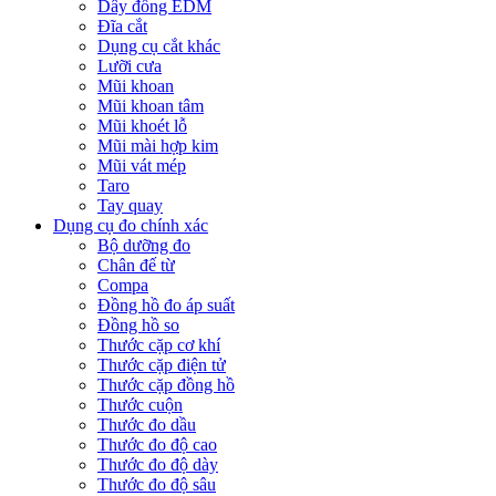
Dây đồng EDM
Đĩa cắt
Dụng cụ cắt khác
Lưỡi cưa
Mũi khoan
Mũi khoan tâm
Mũi khoét lỗ
Mũi mài hợp kim
Mũi vát mép
Taro
Tay quay
Dụng cụ đo chính xác
Bộ dưỡng đo
Chân đế từ
Compa
Đồng hồ đo áp suất
Đồng hồ so
Thước cặp cơ khí
Thước cặp điện tử
Thước cặp đồng hồ
Thước cuộn
Thước đo dầu
Thước đo độ cao
Thước đo độ dày
Thước đo độ sâu