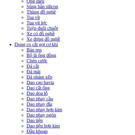
Ống điếu
Súng bắn silicon
Thùng đồ nghề
Tua vít
Tua vít lực
Tuýp đuôi chuột
Xe có đồ nghề
Xe đựng đồ nghề
Dụng cụ cắt gọt cơ khí
Bàn ren
Bộ lã ống đồng
Chén cước
Đá cắt
Đá mài
Đá nhám xếp
Dao cạo bavia
Dao cắt ống
Dao doa lỗ
Dao phay cầu
Dao phay đĩa
Dao phay hợp kim
Dao phay ngón
Dao tiện
Dao tiện hợp kim
Đầu khoan