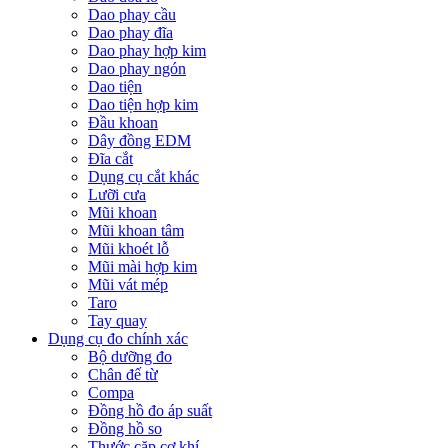
Dao phay cầu
Dao phay đĩa
Dao phay hợp kim
Dao phay ngón
Dao tiện
Dao tiện hợp kim
Đầu khoan
Dây đồng EDM
Đĩa cắt
Dụng cụ cắt khác
Lưỡi cưa
Mũi khoan
Mũi khoan tâm
Mũi khoét lỗ
Mũi mài hợp kim
Mũi vát mép
Taro
Tay quay
Dụng cụ đo chính xác
Bộ dưỡng đo
Chân đế từ
Compa
Đồng hồ đo áp suất
Đồng hồ so
Thước cặp cơ khí