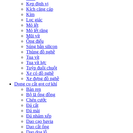
Kẹp định vị
Kích căng cáp
Kìm
Lục giác
Mỏ lết
Mỏ lết răng
Mũi vít
Ống điếu
Súng bắn silicon
Thùng đồ nghề
Tua vít
Tua vít lực
Tuýp đuôi chuột
Xe có đồ nghề
Xe đựng đồ nghề
Dụng cụ cắt gọt cơ khí
Bàn ren
Bộ lã ống đồng
Chén cước
Đá cắt
Đá mài
Đá nhám xếp
Dao cạo bavia
Dao cắt ống
Dao doa lỗ