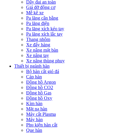
Dây đai an toàn
Giá đỡ động cơ
Mễ kê xe
Pa lăng cân bằng
Pa lăng điện
Pa lăng xích kéo tay
Pa lăng xích lắc tay
Thang nhôm
Xe đẩy hàng
Xe nâng mặt bàn
Xe nâng tay
Xe nâng thùng phuy
Thiết bị ngành hàn
Bộ hàn cắt gió đá
Cáp hàn
Đồng hồ Argon
Đồng hồ CO2
Đồng hồ Gas
Đồng hồ Oxy
Kìm hàn
Mặt nạ hàn
Máy cắt Plasma
Máy hàn
Phụ kiện hàn cắt
Que hàn