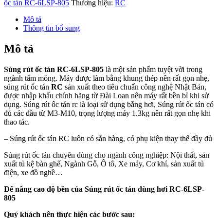
ốc tán RC-6LSP-805
Thương hiệu:
RC
Mô tả
Thông tin bổ sung
Mô tả
Súng rút ốc tán RC-6LSP-805
là một sản phẩm tuyệt vời trong
ngành tấm mỏng. Máy được làm bằng khung thép nên rất gọn nhẹ,
súng rút ốc tán
RC
sản xuất theo tiêu chuẩn công nghệ Nhật Bản,
được nhập khẩu chính hãng từ Đài Loan nên máy rất bền bỉ khi sử
dụng. Súng rút ốc tán rc là loại sử dụng bằng hơi, Súng rút ốc tán có
đủ các đầu từ M3-M10, trọng lượng máy 1.3kg nên rất gọn nhẹ khi
thao tác.
– Súng rút ốc tán RC luôn có sẵn hàng, có phụ kiện thay thế đầy đủ
Súng rút ốc tán chuyên dùng cho ngành công nghiệp: Nội thất, sản
xuất tủ kệ bàn ghế, Ngành Gỗ, Ô tô, Xe máy, Cơ khí, sản xuất tủ
điện, xe đồ nghề…
Để nâng cao độ bền của Súng rút ốc tán dùng hơi RC-6LSP-
805
Quý khách nên thực hiện các bước sau: