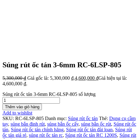
Súng rút ốc tán 3-6mm RC-6LSP-805
5,300,000
₫
Giá gốc là: 5,300,000 ₫.
4,600,000
₫
Giá hiện tại là:
4,600,000 ₫.
Súng rút ốc tán 3-6mm RC-6LSP-805 số lượng
Thêm vào giỏ hàng
Add to wishlist
SKU:
RC-6LSP-805
Danh mục:
Súng rút ốc tán
Thẻ:
Dụng cụ cầm
tay
,
súng bắn đinh rút
,
súng bắn ốc cấy
,
súng bắn ốc rút
,
Súng rút ốc
tán
,
Súng rút ốc tán chính hãng
,
Súng rút ốc tán đài loan
,
Súng rút
ốc tán giá rẻ
,
súng rút ốc tán rc
,
Súng rút ốc tán RC 1200S
,
Súng rút