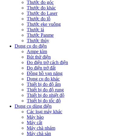
Thước đo góc
Thước đo khác
Thước đo Laser
Thước đo lỗ
Thước eke vuông
Thước lá
Thước Panme
Thước thủy
Dụng cụ đo điện
Ampe kìm
Bút thử điện
Đo điện trở cách điện
Đo điện trở đất
Đồng hồ vạn năng
Dụng cụ đo khác
Thiết bị đo độ ẩm
Thiết bị đo độ rung
Thiết bị đo nhiệt độ
Thiết bị đo tốc độ
Dụng cụ dùng điện
Các loại máy khác
Máy bào
Máy cắt
Máy chà nhám
Máy chà sàn