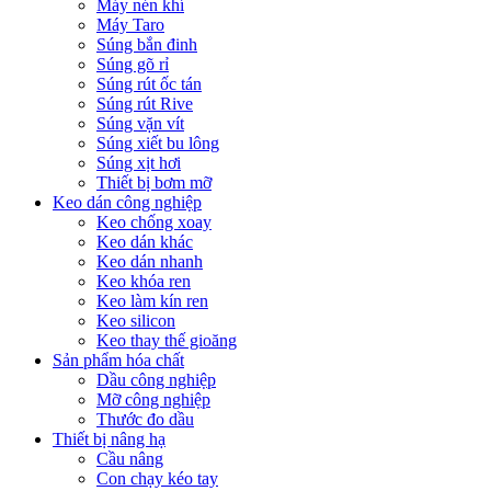
Máy nén khí
Máy Taro
Súng bắn đinh
Súng gõ rỉ
Súng rút ốc tán
Súng rút Rive
Súng vặn vít
Súng xiết bu lông
Súng xịt hơi
Thiết bị bơm mỡ
Keo dán công nghiệp
Keo chống xoay
Keo dán khác
Keo dán nhanh
Keo khóa ren
Keo làm kín ren
Keo silicon
Keo thay thế gioăng
Sản phẩm hóa chất
Dầu công nghiệp
Mỡ công nghiệp
Thước đo dầu
Thiết bị nâng hạ
Cầu nâng
Con chạy kéo tay