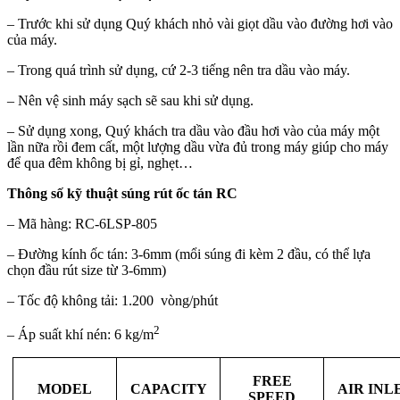
– Trước khi sử dụng Quý khách nhỏ vài giọt dầu vào đường hơi vào
của máy.
– Trong quá trình sử dụng, cứ 2-3 tiếng nên tra dầu vào máy.
– Nên vệ sinh máy sạch sẽ sau khi sử dụng.
– Sử dụng xong, Quý khách tra dầu vào đầu hơi vào của máy một
lần nữa rồi đem cất, một lượng dầu vừa đủ trong máy giúp cho máy
để qua đêm không bị gỉ, nghẹt…
Thông số kỹ thuật súng rút ốc tán RC
– Mã hàng: RC-6LSP-805
– Đường kính ốc tán: 3-6mm (mổi súng đi kèm 2 đầu, có thể lựa
chọn đầu rút size từ 3-6mm)
– Tốc độ không tải: 1.200 vòng/phút
2
– Áp suất khí nén: 6 kg/m
FREE
MODEL
CAPACITY
AIR INL
SPEED