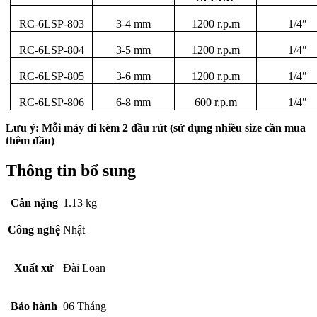
RC-6LSP-803
3-4 mm
1200 r.p.m
1/4″
RC-6LSP-804
3-5 mm
1200 r.p.m
1/4″
RC-6LSP-805
3-6 mm
1200 r.p.m
1/4″
RC-6LSP-806
6-8 mm
600 r.p.m
1/4″
Lưu ý: Mỗi máy đi kèm 2 đầu rút (sử dụng nhiều size cần mua
thêm đầu)
Thông tin bổ sung
Cân nặng
1.13 kg
Công nghệ
Nhật
Xuất xứ
Đài Loan
Bảo hành
06 Tháng