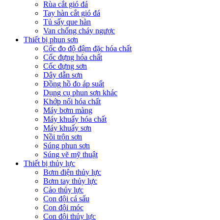
Rùa cắt gió đá
Tay hàn cắt gió đá
Tủ sấy que hàn
Van chống cháy ngược
Thiết bị phun sơn
Cốc đo độ đậm đặc hóa chất
Cốc đựng hóa chất
Cốc đựng sơn
Dây dẫn sơn
Đồng hồ đo áp suất
Dụng cụ phun sơn khác
Khớp nối hóa chất
Máy bơm màng
Máy khuấy hóa chất
Máy khuấy sơn
Nồi trộn sơn
Súng phun sơn
Súng vẽ mỹ thuật
Thiết bị thủy lực
Bơm điện thủy lực
Bơm tay thủy lực
Cảo thủy lực
Con đội cá sấu
Con đội móc
Con đội thủy lực