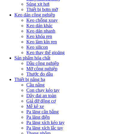
Súng xịt hơi
Thiết bị bơm mỡ
Keo dán công nghiệp
Keo chống xoay
Keo dán khác
Keo dán nhanh
Keo khóa ren
Keo làm kín ren
Keo silicon
Keo thay thế gioăng
Sản phẩm hóa chất
Dầu công nghiệp
Mỡ công nghiệp
Thước đo dầu
Thiết bị nâng hạ
Cầu nâng
Con chạy kéo tay
Dây đai an toàn
Giá đỡ động cơ
Mễ kê xe
Pa lăng cân bằng
Pa lăng điện
Pa lăng xích kéo tay
Pa lăng xích lắc tay
Thang nhôm