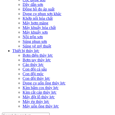
Dây dẫn sơn
Đồng hồ đo áp suất
Dụng cụ phun sơn khác
Khớp nối hóa chất
Máy bơm màng
Máy khuấy hóa chất
Máy khuấy sơn
Nồi trộn sơn
Súng phun sơn
Súng vẽ mỹ thuật
Thiết bị thủy lực
Bơm điện thủy lực
Bơm tay thủy lực
Cảo thủy lực
Con đội cá sấu
Con đội móc
Con đội thủy lực
Dụng cụ uốn ống thủy lực
Kìm bấm cos thủy lực
Kìm cắt cáp thủy lực
Máy đột lỗ thủy lực
Máy ép thủy lực
Máy uốn ống thủy lực