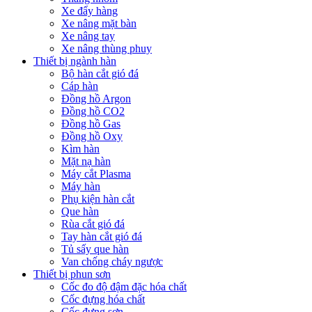
Xe đẩy hàng
Xe nâng mặt bàn
Xe nâng tay
Xe nâng thùng phuy
Thiết bị ngành hàn
Bộ hàn cắt gió đá
Cáp hàn
Đồng hồ Argon
Đồng hồ CO2
Đồng hồ Gas
Đồng hồ Oxy
Kìm hàn
Mặt nạ hàn
Máy cắt Plasma
Máy hàn
Phụ kiện hàn cắt
Que hàn
Rùa cắt gió đá
Tay hàn cắt gió đá
Tủ sấy que hàn
Van chống cháy ngược
Thiết bị phun sơn
Cốc đo độ đậm đặc hóa chất
Cốc đựng hóa chất
Cốc đựng sơn