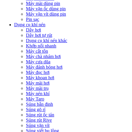
Máy mài dùng pin
Máy vặn ốc dùng pin
Máy vặn vít dùng pin
Pin sạc
Dụng cụ khí nén
Dây hơi
Dây hơi tự rút
Dụng cụ khí nén khác
Khớp nối nhanh
Máy cắt tôn
Máy chà nhám hơi
Máy cưa dũa
Máy đánh bóng hơi
Máy đục hơi
Máy khoan hơi
Máy mài hơi
Máy mài trụ
Máy nén khí
Máy Taro
Súng bắn đinh
Súng gõ rỉ
Súng rút ốc tán
Súng rút Rive
Súng vặn vít
Súng xiết bu lông