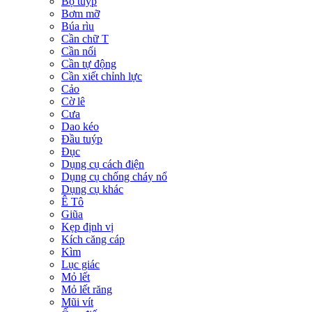
Bộ tuýp
Bơm mỡ
Búa rìu
Cần chữ T
Cần nối
Cần tự động
Cần xiết chỉnh lực
Cảo
Cờ lê
Cưa
Dao kéo
Đầu tuýp
Đục
Dụng cụ cách điện
Dụng cụ chống cháy nổ
Dụng cụ khác
Ê Tô
Giũa
Kẹp định vị
Kích căng cáp
Kìm
Lục giác
Mỏ lết
Mỏ lết răng
Mũi vít