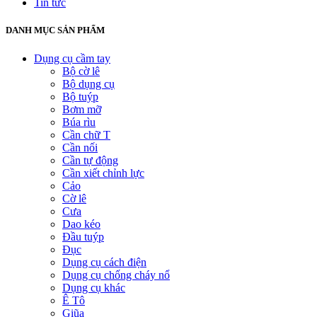
Tin tức
DANH MỤC SẢN PHẨM
Dụng cụ cầm tay
Bộ cờ lê
Bộ dụng cụ
Bộ tuýp
Bơm mỡ
Búa rìu
Cần chữ T
Cần nối
Cần tự động
Cần xiết chỉnh lực
Cảo
Cờ lê
Cưa
Dao kéo
Đầu tuýp
Đục
Dụng cụ cách điện
Dụng cụ chống cháy nổ
Dụng cụ khác
Ê Tô
Giũa