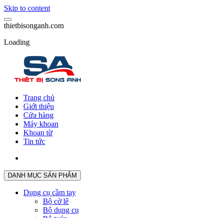
Skip to content
t
h
i
e
t
b
i
s
o
n
g
a
n
h
.
c
o
m
Loading
Trang chủ
Giới thiệu
Cửa hàng
Máy khoan
Khoan từ
Tin tức
DANH MỤC SẢN PHẨM
Dụng cụ cầm tay
Bộ cờ lê
Bộ dụng cụ