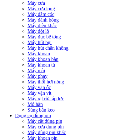
Máy cưa
Máy cưa lọng
Máy đầm cóc
Máy đánh bóng
Máy điêu khắc
Máy đột lỗ
Máy đục bê tông
Máy hút bụi
Máy hút chân không
Máy khoan
Máy khoan bàn
Máy khoan từ
Máy mài
Máy phay
Máy thổi hơi nóng
Máy vặn ốc
Máy vặn vít
Máy xịt rửa áp lực
Mỏ hàn
Súng bắn keo
Dụng cụ dùng pin
Máy cắt dùng pin
Máy cưa dùng pin
Máy dùng pin khác
Máy khoan pin