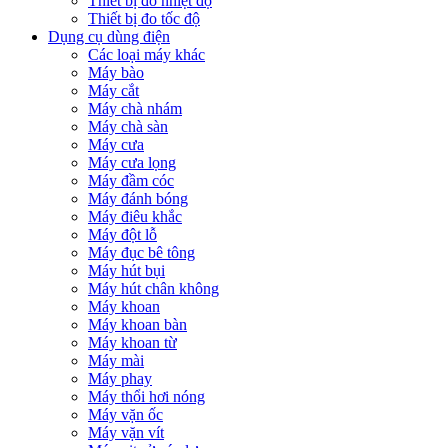
Thiết bị đo nhiệt độ
Thiết bị đo tốc độ
Dụng cụ dùng điện
Các loại máy khác
Máy bào
Máy cắt
Máy chà nhám
Máy chà sàn
Máy cưa
Máy cưa lọng
Máy đầm cóc
Máy đánh bóng
Máy điêu khắc
Máy đột lỗ
Máy đục bê tông
Máy hút bụi
Máy hút chân không
Máy khoan
Máy khoan bàn
Máy khoan từ
Máy mài
Máy phay
Máy thổi hơi nóng
Máy vặn ốc
Máy vặn vít