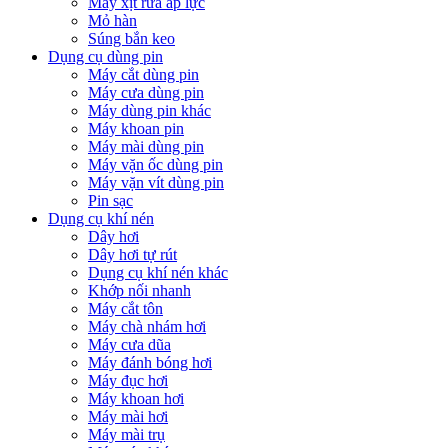
Máy xịt rửa áp lực
Mỏ hàn
Súng bắn keo
Dụng cụ dùng pin
Máy cắt dùng pin
Máy cưa dùng pin
Máy dùng pin khác
Máy khoan pin
Máy mài dùng pin
Máy vặn ốc dùng pin
Máy vặn vít dùng pin
Pin sạc
Dụng cụ khí nén
Dây hơi
Dây hơi tự rút
Dụng cụ khí nén khác
Khớp nối nhanh
Máy cắt tôn
Máy chà nhám hơi
Máy cưa dũa
Máy đánh bóng hơi
Máy đục hơi
Máy khoan hơi
Máy mài hơi
Máy mài trụ