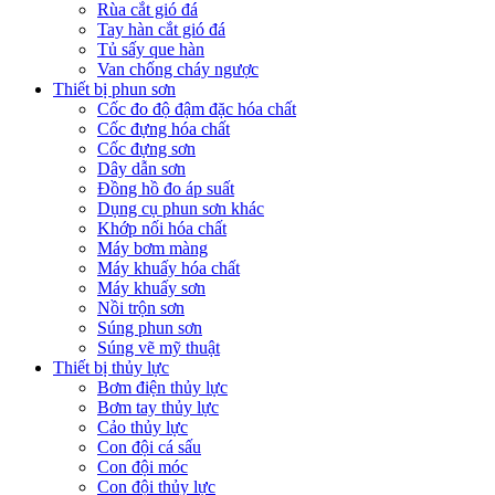
Rùa cắt gió đá
Tay hàn cắt gió đá
Tủ sấy que hàn
Van chống cháy ngược
Thiết bị phun sơn
Cốc đo độ đậm đặc hóa chất
Cốc đựng hóa chất
Cốc đựng sơn
Dây dẫn sơn
Đồng hồ đo áp suất
Dụng cụ phun sơn khác
Khớp nối hóa chất
Máy bơm màng
Máy khuấy hóa chất
Máy khuấy sơn
Nồi trộn sơn
Súng phun sơn
Súng vẽ mỹ thuật
Thiết bị thủy lực
Bơm điện thủy lực
Bơm tay thủy lực
Cảo thủy lực
Con đội cá sấu
Con đội móc
Con đội thủy lực