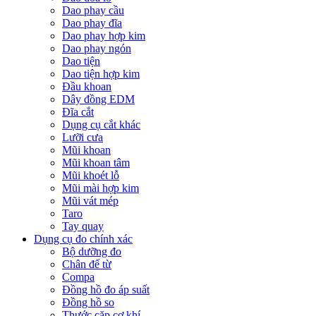
Dao phay cầu
Dao phay đĩa
Dao phay hợp kim
Dao phay ngón
Dao tiện
Dao tiện hợp kim
Đầu khoan
Dây đồng EDM
Đĩa cắt
Dụng cụ cắt khác
Lưỡi cưa
Mũi khoan
Mũi khoan tâm
Mũi khoét lỗ
Mũi mài hợp kim
Mũi vát mép
Taro
Tay quay
Dụng cụ đo chính xác
Bộ dưỡng đo
Chân đế từ
Compa
Đồng hồ đo áp suất
Đồng hồ so
Thước cặp cơ khí