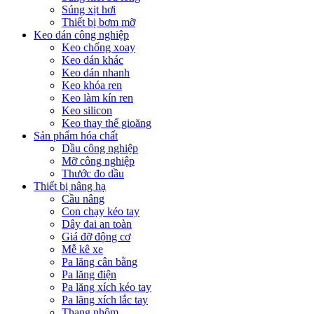
Súng xịt hơi
Thiết bị bơm mỡ
Keo dán công nghiệp
Keo chống xoay
Keo dán khác
Keo dán nhanh
Keo khóa ren
Keo làm kín ren
Keo silicon
Keo thay thế gioăng
Sản phẩm hóa chất
Dầu công nghiệp
Mỡ công nghiệp
Thước đo dầu
Thiết bị nâng hạ
Cầu nâng
Con chạy kéo tay
Dây đai an toàn
Giá đỡ động cơ
Mễ kê xe
Pa lăng cân bằng
Pa lăng điện
Pa lăng xích kéo tay
Pa lăng xích lắc tay
Thang nhôm