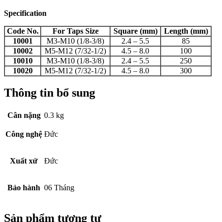
Specification
Code No.
For Taps Size
Square (mm)
Length (mm)
10001
M3-M10 (1/8-3/8)
2.4 – 5.5
85
10002
M5-M12 (7/32-1/2)
4.5 – 8.0
100
10010
M3-M10 (1/8-3/8)
2.4 – 5.5
250
10020
M5-M12 (7/32-1/2)
4.5 – 8.0
300
Thông tin bổ sung
Cân nặng
0.3 kg
Công nghệ
Đức
Xuất xứ
Đức
Bảo hành
06 Tháng
Sản phẩm tương tự