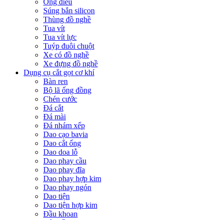
Ống điếu
Súng bắn silicon
Thùng đồ nghề
Tua vít
Tua vít lực
Tuýp đuôi chuột
Xe có đồ nghề
Xe đựng đồ nghề
Dụng cụ cắt gọt cơ khí
Bàn ren
Bộ lã ống đồng
Chén cước
Đá cắt
Đá mài
Đá nhám xếp
Dao cạo bavia
Dao cắt ống
Dao doa lỗ
Dao phay cầu
Dao phay đĩa
Dao phay hợp kim
Dao phay ngón
Dao tiện
Dao tiện hợp kim
Đầu khoan