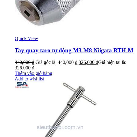
Quick View
Tay quay taro tự động M3-M8 Niigata RTH-M
440,000
₫
Giá gốc là: 440,000 ₫.
326,000
₫
Giá hiện tại là:
326,000 ₫.
Thêm vào giỏ hàng
Add to wishlist