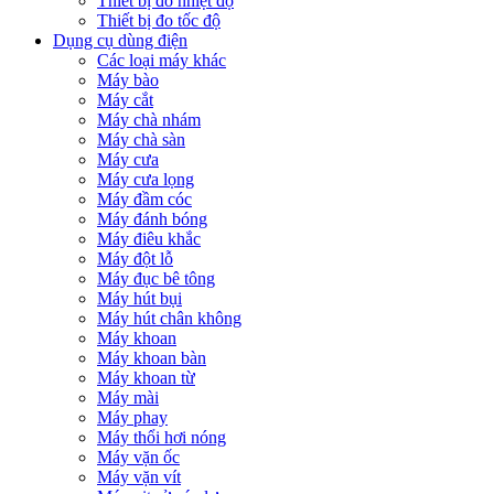
Thiết bị đo nhiệt độ
Thiết bị đo tốc độ
Dụng cụ dùng điện
Các loại máy khác
Máy bào
Máy cắt
Máy chà nhám
Máy chà sàn
Máy cưa
Máy cưa lọng
Máy đầm cóc
Máy đánh bóng
Máy điêu khắc
Máy đột lỗ
Máy đục bê tông
Máy hút bụi
Máy hút chân không
Máy khoan
Máy khoan bàn
Máy khoan từ
Máy mài
Máy phay
Máy thổi hơi nóng
Máy vặn ốc
Máy vặn vít