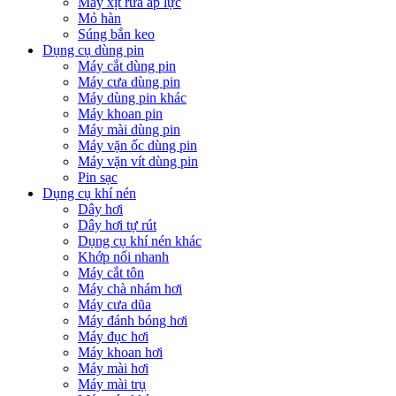
Máy xịt rửa áp lực
Mỏ hàn
Súng bắn keo
Dụng cụ dùng pin
Máy cắt dùng pin
Máy cưa dùng pin
Máy dùng pin khác
Máy khoan pin
Máy mài dùng pin
Máy vặn ốc dùng pin
Máy vặn vít dùng pin
Pin sạc
Dụng cụ khí nén
Dây hơi
Dây hơi tự rút
Dụng cụ khí nén khác
Khớp nối nhanh
Máy cắt tôn
Máy chà nhám hơi
Máy cưa dũa
Máy đánh bóng hơi
Máy đục hơi
Máy khoan hơi
Máy mài hơi
Máy mài trụ