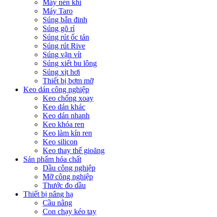
Máy nén khí
Máy Taro
Súng bắn đinh
Súng gõ rỉ
Súng rút ốc tán
Súng rút Rive
Súng vặn vít
Súng xiết bu lông
Súng xịt hơi
Thiết bị bơm mỡ
Keo dán công nghiệp
Keo chống xoay
Keo dán khác
Keo dán nhanh
Keo khóa ren
Keo làm kín ren
Keo silicon
Keo thay thế gioăng
Sản phẩm hóa chất
Dầu công nghiệp
Mỡ công nghiệp
Thước đo dầu
Thiết bị nâng hạ
Cầu nâng
Con chạy kéo tay