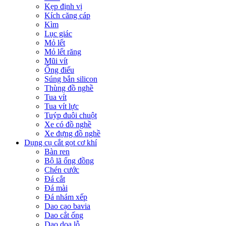
Kẹp định vị
Kích căng cáp
Kìm
Lục giác
Mỏ lết
Mỏ lết răng
Mũi vít
Ống điếu
Súng bắn silicon
Thùng đồ nghề
Tua vít
Tua vít lực
Tuýp đuôi chuột
Xe có đồ nghề
Xe đựng đồ nghề
Dụng cụ cắt gọt cơ khí
Bàn ren
Bộ lã ống đồng
Chén cước
Đá cắt
Đá mài
Đá nhám xếp
Dao cạo bavia
Dao cắt ống
Dao doa lỗ