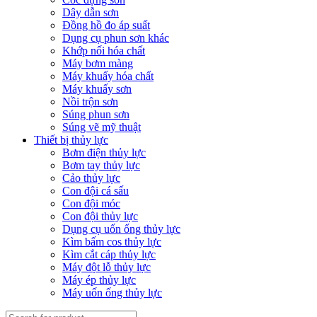
Dây dẫn sơn
Đồng hồ đo áp suất
Dụng cụ phun sơn khác
Khớp nối hóa chất
Máy bơm màng
Máy khuấy hóa chất
Máy khuấy sơn
Nồi trộn sơn
Súng phun sơn
Súng vẽ mỹ thuật
Thiết bị thủy lực
Bơm điện thủy lực
Bơm tay thủy lực
Cảo thủy lực
Con đội cá sấu
Con đội móc
Con đội thủy lực
Dụng cụ uốn ống thủy lực
Kìm bấm cos thủy lực
Kìm cắt cáp thủy lực
Máy đột lỗ thủy lực
Máy ép thủy lực
Máy uốn ống thủy lực