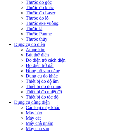
Thước đo góc
Thước đo khác
Thước đo Laser
Thước đo lỗ
Thước eke vuông
Thước lá
Thước Panme
Thước thủy
Dụng cụ đo điện
Ampe kìm
Bút thử điện
Đo điện trở cách điện
Đo điện trở đất
Đồng hồ vạn năng
Dụng cụ đo khác
Thiết bị đo độ ẩm
Thiết bị đo độ rung
Thiết bị đo nhiệt độ
Thiết bị đo tốc độ
Dụng cụ dùng điện
Các loại máy khác
Máy bào
Máy cắt
Máy chà nhám
Máy chà sàn