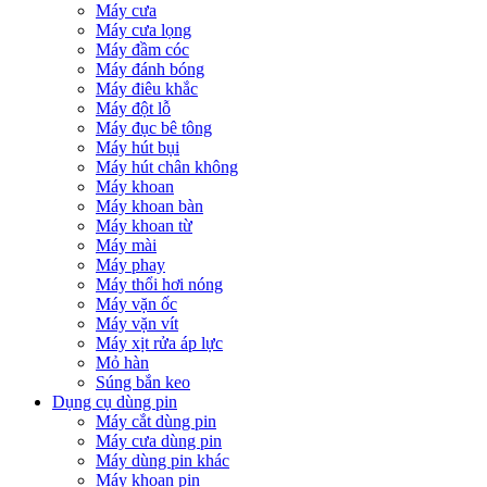
Máy cưa
Máy cưa lọng
Máy đầm cóc
Máy đánh bóng
Máy điêu khắc
Máy đột lỗ
Máy đục bê tông
Máy hút bụi
Máy hút chân không
Máy khoan
Máy khoan bàn
Máy khoan từ
Máy mài
Máy phay
Máy thổi hơi nóng
Máy vặn ốc
Máy vặn vít
Máy xịt rửa áp lực
Mỏ hàn
Súng bắn keo
Dụng cụ dùng pin
Máy cắt dùng pin
Máy cưa dùng pin
Máy dùng pin khác
Máy khoan pin