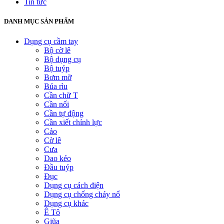
Tin tức
DANH MỤC SẢN PHẨM
Dụng cụ cầm tay
Bộ cờ lê
Bộ dụng cụ
Bộ tuýp
Bơm mỡ
Búa rìu
Cần chữ T
Cần nối
Cần tự động
Cần xiết chỉnh lực
Cảo
Cờ lê
Cưa
Dao kéo
Đầu tuýp
Đục
Dụng cụ cách điện
Dụng cụ chống cháy nổ
Dụng cụ khác
Ê Tô
Giũa