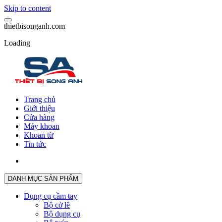
Skip to content
t
h
i
e
t
b
i
s
o
n
g
a
n
h
.
c
o
m
Loading
Trang chủ
Giới thiệu
Cửa hàng
Máy khoan
Khoan từ
Tin tức
DANH MỤC SẢN PHẨM
Dụng cụ cầm tay
Bộ cờ lê
Bộ dụng cụ