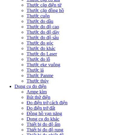
Thước cặp điện tử
Thước cặp đồng hồ
Thước cuộn
Thước đo dầu
Thước đo độ cao
Thước đo độ dày
Thước đo độ sâu
Thước đo góc
Thước đo khác
Thước đo Laser
Thước đo lỗ
Thước eke vuông
Thước lá
Thước Panme
Thước thủy
Dụng cụ đo điện
Ampe kìm
Bút thử điện
Đo điện trở cách điện
Đo điện trở đất
Đồng hồ vạn năng
Dụng cụ đo khác
Thiết bị đo độ ẩm
Thiết bị đo độ rung