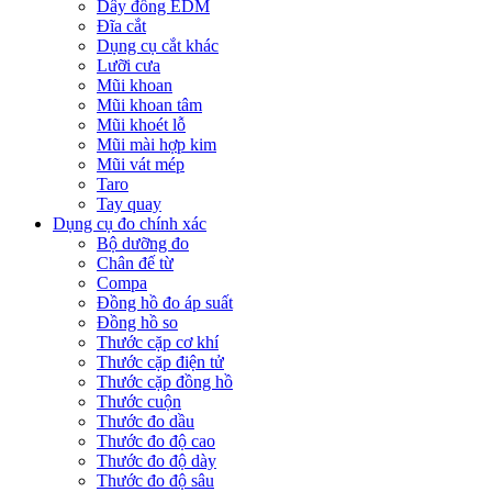
Dây đồng EDM
Đĩa cắt
Dụng cụ cắt khác
Lưỡi cưa
Mũi khoan
Mũi khoan tâm
Mũi khoét lỗ
Mũi mài hợp kim
Mũi vát mép
Taro
Tay quay
Dụng cụ đo chính xác
Bộ dưỡng đo
Chân đế từ
Compa
Đồng hồ đo áp suất
Đồng hồ so
Thước cặp cơ khí
Thước cặp điện tử
Thước cặp đồng hồ
Thước cuộn
Thước đo dầu
Thước đo độ cao
Thước đo độ dày
Thước đo độ sâu