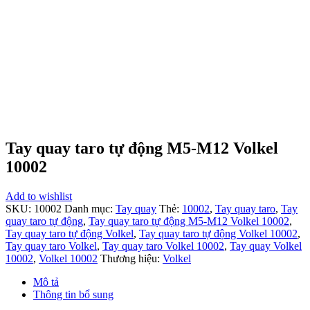
Tay quay taro tự động M5-M12 Volkel
10002
Add to wishlist
SKU:
10002
Danh mục:
Tay quay
Thẻ:
10002
,
Tay quay taro
,
Tay
quay taro tự động
,
Tay quay taro tự động M5-M12 Volkel 10002
,
Tay quay taro tự động Volkel
,
Tay quay taro tự động Volkel 10002
,
Tay quay taro Volkel
,
Tay quay taro Volkel 10002
,
Tay quay Volkel
10002
,
Volkel 10002
Thương hiệu:
Volkel
Mô tả
Thông tin bổ sung