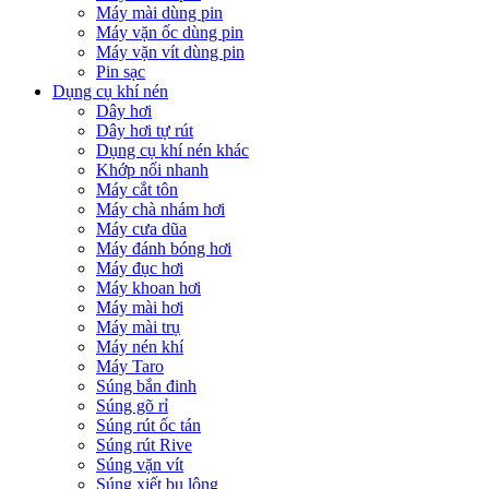
Máy mài dùng pin
Máy vặn ốc dùng pin
Máy vặn vít dùng pin
Pin sạc
Dụng cụ khí nén
Dây hơi
Dây hơi tự rút
Dụng cụ khí nén khác
Khớp nối nhanh
Máy cắt tôn
Máy chà nhám hơi
Máy cưa dũa
Máy đánh bóng hơi
Máy đục hơi
Máy khoan hơi
Máy mài hơi
Máy mài trụ
Máy nén khí
Máy Taro
Súng bắn đinh
Súng gõ rỉ
Súng rút ốc tán
Súng rút Rive
Súng vặn vít
Súng xiết bu lông