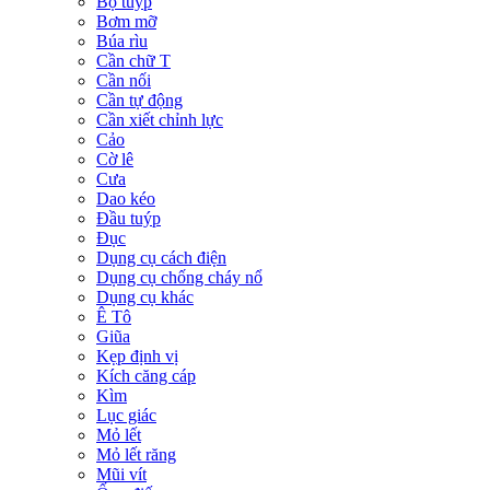
Bộ tuýp
Bơm mỡ
Búa rìu
Cần chữ T
Cần nối
Cần tự động
Cần xiết chỉnh lực
Cảo
Cờ lê
Cưa
Dao kéo
Đầu tuýp
Đục
Dụng cụ cách điện
Dụng cụ chống cháy nổ
Dụng cụ khác
Ê Tô
Giũa
Kẹp định vị
Kích căng cáp
Kìm
Lục giác
Mỏ lết
Mỏ lết răng
Mũi vít