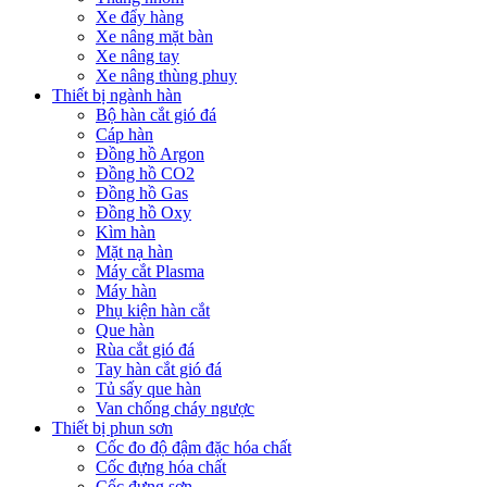
Xe đẩy hàng
Xe nâng mặt bàn
Xe nâng tay
Xe nâng thùng phuy
Thiết bị ngành hàn
Bộ hàn cắt gió đá
Cáp hàn
Đồng hồ Argon
Đồng hồ CO2
Đồng hồ Gas
Đồng hồ Oxy
Kìm hàn
Mặt nạ hàn
Máy cắt Plasma
Máy hàn
Phụ kiện hàn cắt
Que hàn
Rùa cắt gió đá
Tay hàn cắt gió đá
Tủ sấy que hàn
Van chống cháy ngược
Thiết bị phun sơn
Cốc đo độ đậm đặc hóa chất
Cốc đựng hóa chất
Cốc đựng sơn