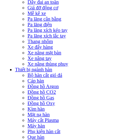
Dây đai an toàn
Giá đỡ động cơ
Mễ kê xe
Pa lăng cân bằng
Pa lăng điện
Pa lăng xích kéo tay
Pa lăng xích lắc tay
Thang nhôm
Xe đẩy hàng
Xe nâng mặt bàn
Xe nâng tay
Xe nâng thùng phuy
Thiết bị ngành hàn
Bộ hàn cắt gió đá
Cáp hàn
Đồng hồ Argon
Đồng hồ CO2
Đồng hồ Gas
Đồng hồ Oxy
Kìm hàn
Mặt nạ hàn
Máy cắt Plasma
Máy hàn
Phụ kiện hàn cắt
Que hàn