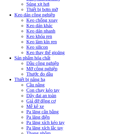
Súng xịt hơi
Thiết bị bơm mỡ
Keo dán công nghiệp
Keo chống xoay
Keo dán khác
Keo dán nhanh
Keo khóa ren
Keo làm kín ren
Keo silicon
Keo thay thế gioăng
Sản phẩm hóa chất
Dầu công nghiệp
Mỡ công nghiệp
Thước đo dầu
Thiết bị nâng hạ
Cầu nâng
Con chạy kéo tay
Dây đai an toàn
Giá đỡ động cơ
Mễ kê xe
Pa lăng cân bằng
Pa lăng điện
Pa lăng xích kéo tay
Pa lăng xích lắc tay
Thang nhôm