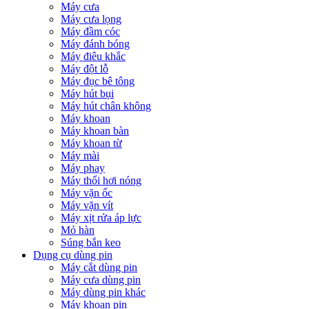
Máy cưa
Máy cưa lọng
Máy đầm cóc
Máy đánh bóng
Máy điêu khắc
Máy đột lỗ
Máy đục bê tông
Máy hút bụi
Máy hút chân không
Máy khoan
Máy khoan bàn
Máy khoan từ
Máy mài
Máy phay
Máy thổi hơi nóng
Máy vặn ốc
Máy vặn vít
Máy xịt rửa áp lực
Mỏ hàn
Súng bắn keo
Dụng cụ dùng pin
Máy cắt dùng pin
Máy cưa dùng pin
Máy dùng pin khác
Máy khoan pin