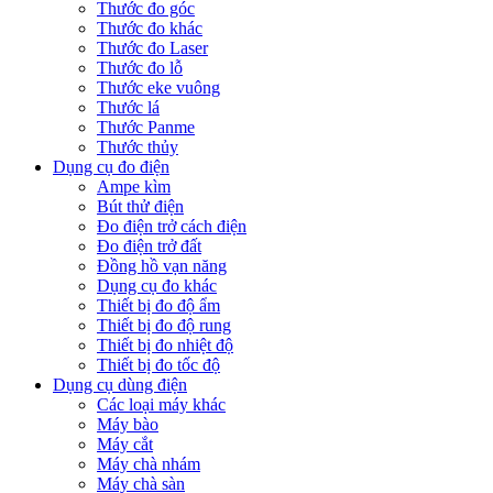
Thước đo góc
Thước đo khác
Thước đo Laser
Thước đo lỗ
Thước eke vuông
Thước lá
Thước Panme
Thước thủy
Dụng cụ đo điện
Ampe kìm
Bút thử điện
Đo điện trở cách điện
Đo điện trở đất
Đồng hồ vạn năng
Dụng cụ đo khác
Thiết bị đo độ ẩm
Thiết bị đo độ rung
Thiết bị đo nhiệt độ
Thiết bị đo tốc độ
Dụng cụ dùng điện
Các loại máy khác
Máy bào
Máy cắt
Máy chà nhám
Máy chà sàn