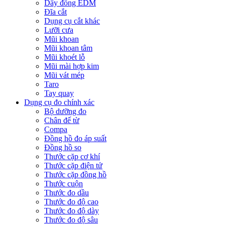
Dây đồng EDM
Đĩa cắt
Dụng cụ cắt khác
Lưỡi cưa
Mũi khoan
Mũi khoan tâm
Mũi khoét lỗ
Mũi mài hợp kim
Mũi vát mép
Taro
Tay quay
Dụng cụ đo chính xác
Bộ dưỡng đo
Chân đế từ
Compa
Đồng hồ đo áp suất
Đồng hồ so
Thước cặp cơ khí
Thước cặp điện tử
Thước cặp đồng hồ
Thước cuộn
Thước đo dầu
Thước đo độ cao
Thước đo độ dày
Thước đo độ sâu