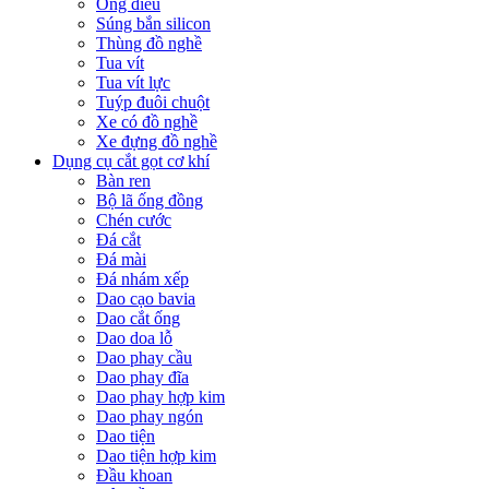
Ống điếu
Súng bắn silicon
Thùng đồ nghề
Tua vít
Tua vít lực
Tuýp đuôi chuột
Xe có đồ nghề
Xe đựng đồ nghề
Dụng cụ cắt gọt cơ khí
Bàn ren
Bộ lã ống đồng
Chén cước
Đá cắt
Đá mài
Đá nhám xếp
Dao cạo bavia
Dao cắt ống
Dao doa lỗ
Dao phay cầu
Dao phay đĩa
Dao phay hợp kim
Dao phay ngón
Dao tiện
Dao tiện hợp kim
Đầu khoan