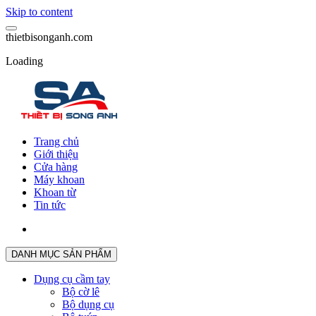
Skip to content
t
h
i
e
t
b
i
s
o
n
g
a
n
h
.
c
o
m
Loading
Trang chủ
Giới thiệu
Cửa hàng
Máy khoan
Khoan từ
Tin tức
DANH MỤC SẢN PHẨM
Dụng cụ cầm tay
Bộ cờ lê
Bộ dụng cụ