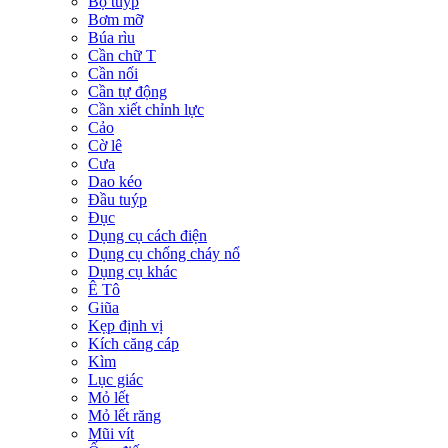
Bộ tuýp
Bơm mỡ
Búa rìu
Cần chữ T
Cần nối
Cần tự động
Cần xiết chỉnh lực
Cảo
Cờ lê
Cưa
Dao kéo
Đầu tuýp
Đục
Dụng cụ cách điện
Dụng cụ chống cháy nổ
Dụng cụ khác
Ê Tô
Giũa
Kẹp định vị
Kích căng cáp
Kìm
Lục giác
Mỏ lết
Mỏ lết răng
Mũi vít