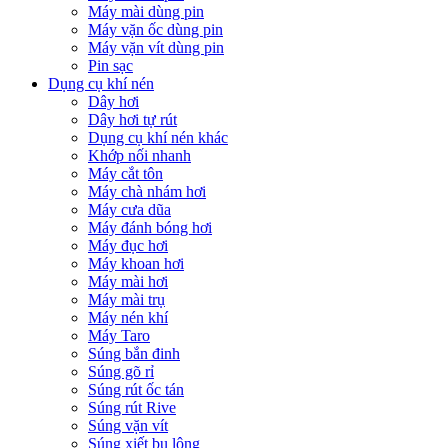
Máy mài dùng pin
Máy vặn ốc dùng pin
Máy vặn vít dùng pin
Pin sạc
Dụng cụ khí nén
Dây hơi
Dây hơi tự rút
Dụng cụ khí nén khác
Khớp nối nhanh
Máy cắt tôn
Máy chà nhám hơi
Máy cưa dũa
Máy đánh bóng hơi
Máy đục hơi
Máy khoan hơi
Máy mài hơi
Máy mài trụ
Máy nén khí
Máy Taro
Súng bắn đinh
Súng gõ rỉ
Súng rút ốc tán
Súng rút Rive
Súng vặn vít
Súng xiết bu lông