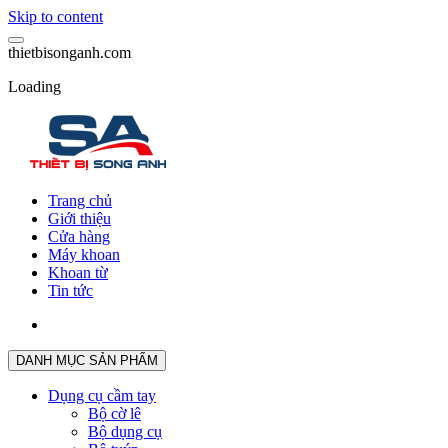
Skip to content
t
h
i
e
t
b
i
s
o
n
g
a
n
h
.
c
o
m
Loading
Trang chủ
Giới thiệu
Cửa hàng
Máy khoan
Khoan từ
Tin tức
DANH MỤC SẢN PHẨM
Dụng cụ cầm tay
Bộ cờ lê
Bộ dụng cụ