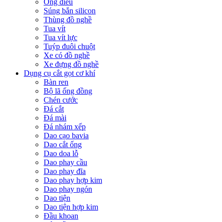
Ống điếu
Súng bắn silicon
Thùng đồ nghề
Tua vít
Tua vít lực
Tuýp đuôi chuột
Xe có đồ nghề
Xe đựng đồ nghề
Dụng cụ cắt gọt cơ khí
Bàn ren
Bộ lã ống đồng
Chén cước
Đá cắt
Đá mài
Đá nhám xếp
Dao cạo bavia
Dao cắt ống
Dao doa lỗ
Dao phay cầu
Dao phay đĩa
Dao phay hợp kim
Dao phay ngón
Dao tiện
Dao tiện hợp kim
Đầu khoan