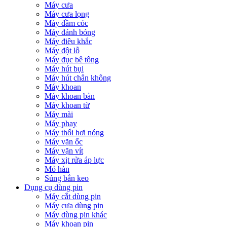
Máy cưa
Máy cưa lọng
Máy đầm cóc
Máy đánh bóng
Máy điêu khắc
Máy đột lỗ
Máy đục bê tông
Máy hút bụi
Máy hút chân không
Máy khoan
Máy khoan bàn
Máy khoan từ
Máy mài
Máy phay
Máy thổi hơi nóng
Máy vặn ốc
Máy vặn vít
Máy xịt rửa áp lực
Mỏ hàn
Súng bắn keo
Dụng cụ dùng pin
Máy cắt dùng pin
Máy cưa dùng pin
Máy dùng pin khác
Máy khoan pin