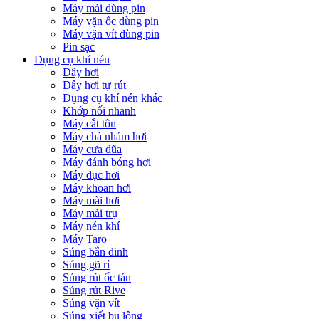
Máy mài dùng pin
Máy vặn ốc dùng pin
Máy vặn vít dùng pin
Pin sạc
Dụng cụ khí nén
Dây hơi
Dây hơi tự rút
Dụng cụ khí nén khác
Khớp nối nhanh
Máy cắt tôn
Máy chà nhám hơi
Máy cưa dũa
Máy đánh bóng hơi
Máy đục hơi
Máy khoan hơi
Máy mài hơi
Máy mài trụ
Máy nén khí
Máy Taro
Súng bắn đinh
Súng gõ rỉ
Súng rút ốc tán
Súng rút Rive
Súng vặn vít
Súng xiết bu lông