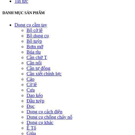
Tin tức
DANH MỤC SẢN PHẨM
Dụng cụ cầm tay
Bộ cờ lê
Bộ dụng cụ
Bộ tuýp
Bơm mỡ
Búa rìu
Cần chữ T
Cần nối
Cần tự động
Cần xiết chỉnh lực
Cảo
Cờ lê
Cưa
Dao kéo
Đầu tuýp
Đục
Dụng cụ cách điện
Dụng cụ chống cháy nổ
Dụng cụ khác
Ê Tô
Giũa