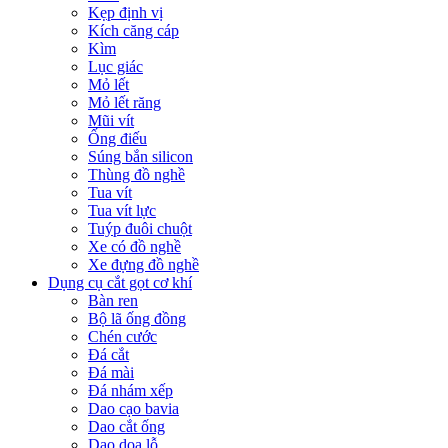
Kẹp định vị
Kích căng cáp
Kìm
Lục giác
Mỏ lết
Mỏ lết răng
Mũi vít
Ống điếu
Súng bắn silicon
Thùng đồ nghề
Tua vít
Tua vít lực
Tuýp đuôi chuột
Xe có đồ nghề
Xe đựng đồ nghề
Dụng cụ cắt gọt cơ khí
Bàn ren
Bộ lã ống đồng
Chén cước
Đá cắt
Đá mài
Đá nhám xếp
Dao cạo bavia
Dao cắt ống
Dao doa lỗ