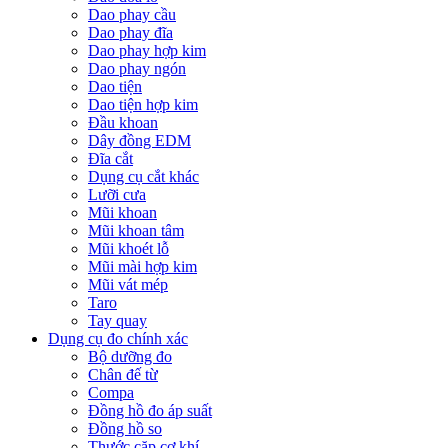
Dao phay cầu
Dao phay đĩa
Dao phay hợp kim
Dao phay ngón
Dao tiện
Dao tiện hợp kim
Đầu khoan
Dây đồng EDM
Đĩa cắt
Dụng cụ cắt khác
Lưỡi cưa
Mũi khoan
Mũi khoan tâm
Mũi khoét lỗ
Mũi mài hợp kim
Mũi vát mép
Taro
Tay quay
Dụng cụ đo chính xác
Bộ dưỡng đo
Chân đế từ
Compa
Đồng hồ đo áp suất
Đồng hồ so
Thước cặp cơ khí