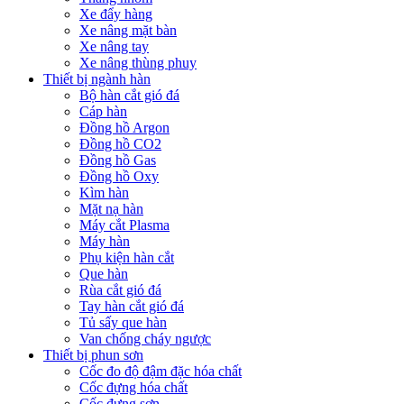
Xe đẩy hàng
Xe nâng mặt bàn
Xe nâng tay
Xe nâng thùng phuy
Thiết bị ngành hàn
Bộ hàn cắt gió đá
Cáp hàn
Đồng hồ Argon
Đồng hồ CO2
Đồng hồ Gas
Đồng hồ Oxy
Kìm hàn
Mặt nạ hàn
Máy cắt Plasma
Máy hàn
Phụ kiện hàn cắt
Que hàn
Rùa cắt gió đá
Tay hàn cắt gió đá
Tủ sấy que hàn
Van chống cháy ngược
Thiết bị phun sơn
Cốc đo độ đậm đặc hóa chất
Cốc đựng hóa chất
Cốc đựng sơn