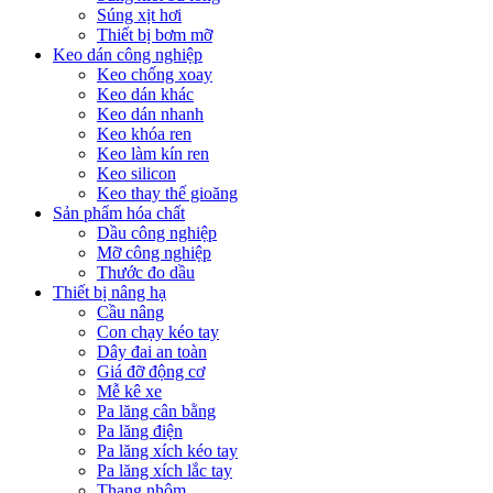
Súng xịt hơi
Thiết bị bơm mỡ
Keo dán công nghiệp
Keo chống xoay
Keo dán khác
Keo dán nhanh
Keo khóa ren
Keo làm kín ren
Keo silicon
Keo thay thế gioăng
Sản phẩm hóa chất
Dầu công nghiệp
Mỡ công nghiệp
Thước đo dầu
Thiết bị nâng hạ
Cầu nâng
Con chạy kéo tay
Dây đai an toàn
Giá đỡ động cơ
Mễ kê xe
Pa lăng cân bằng
Pa lăng điện
Pa lăng xích kéo tay
Pa lăng xích lắc tay
Thang nhôm