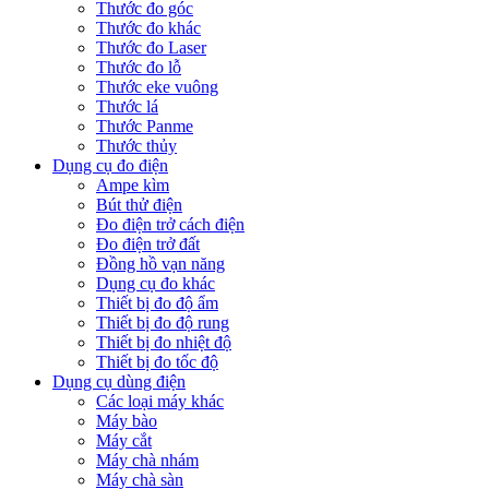
Thước đo góc
Thước đo khác
Thước đo Laser
Thước đo lỗ
Thước eke vuông
Thước lá
Thước Panme
Thước thủy
Dụng cụ đo điện
Ampe kìm
Bút thử điện
Đo điện trở cách điện
Đo điện trở đất
Đồng hồ vạn năng
Dụng cụ đo khác
Thiết bị đo độ ẩm
Thiết bị đo độ rung
Thiết bị đo nhiệt độ
Thiết bị đo tốc độ
Dụng cụ dùng điện
Các loại máy khác
Máy bào
Máy cắt
Máy chà nhám
Máy chà sàn