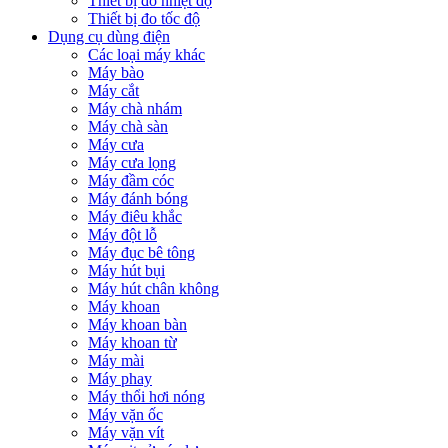
Thiết bị đo nhiệt độ
Thiết bị đo tốc độ
Dụng cụ dùng điện
Các loại máy khác
Máy bào
Máy cắt
Máy chà nhám
Máy chà sàn
Máy cưa
Máy cưa lọng
Máy đầm cóc
Máy đánh bóng
Máy điêu khắc
Máy đột lỗ
Máy đục bê tông
Máy hút bụi
Máy hút chân không
Máy khoan
Máy khoan bàn
Máy khoan từ
Máy mài
Máy phay
Máy thổi hơi nóng
Máy vặn ốc
Máy vặn vít