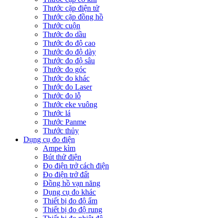
Thước cặp điện tử
Thước cặp đồng hồ
Thước cuộn
Thước đo dầu
Thước đo độ cao
Thước đo độ dày
Thước đo độ sâu
Thước đo góc
Thước đo khác
Thước đo Laser
Thước đo lỗ
Thước eke vuông
Thước lá
Thước Panme
Thước thủy
Dụng cụ đo điện
Ampe kìm
Bút thử điện
Đo điện trở cách điện
Đo điện trở đất
Đồng hồ vạn năng
Dụng cụ đo khác
Thiết bị đo độ ẩm
Thiết bị đo độ rung