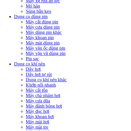
Máy xịt rửa áp lực
Mỏ hàn
Súng bắn keo
Dụng cụ dùng pin
Máy cắt dùng pin
Máy cưa dùng pin
Máy dùng pin khác
Máy khoan pin
Máy mài dùng pin
Máy vặn ốc dùng pin
Máy vặn vít dùng pin
Pin sạc
Dụng cụ khí nén
Dây hơi
Dây hơi tự rút
Dụng cụ khí nén khác
Khớp nối nhanh
Máy cắt tôn
Máy chà nhám hơi
Máy cưa dũa
Máy đánh bóng hơi
Máy đục hơi
Máy khoan hơi
Máy mài hơi
Máy mài trụ