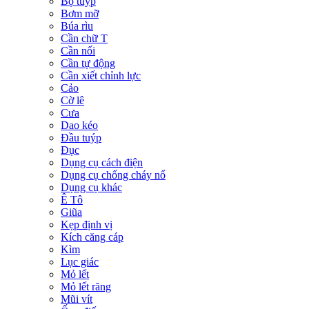
Bộ tuýp
Bơm mỡ
Búa rìu
Cần chữ T
Cần nối
Cần tự động
Cần xiết chỉnh lực
Cảo
Cờ lê
Cưa
Dao kéo
Đầu tuýp
Đục
Dụng cụ cách điện
Dụng cụ chống cháy nổ
Dụng cụ khác
Ê Tô
Giũa
Kẹp định vị
Kích căng cáp
Kìm
Lục giác
Mỏ lết
Mỏ lết răng
Mũi vít