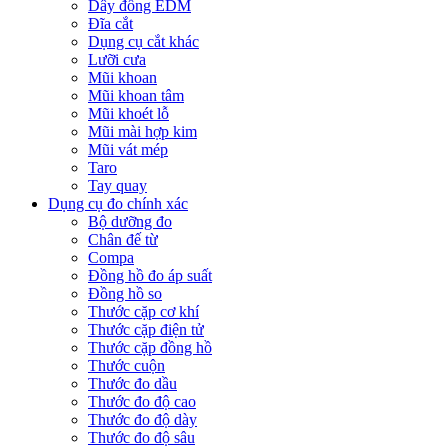
Dây đồng EDM
Đĩa cắt
Dụng cụ cắt khác
Lưỡi cưa
Mũi khoan
Mũi khoan tâm
Mũi khoét lỗ
Mũi mài hợp kim
Mũi vát mép
Taro
Tay quay
Dụng cụ đo chính xác
Bộ dưỡng đo
Chân đế từ
Compa
Đồng hồ đo áp suất
Đồng hồ so
Thước cặp cơ khí
Thước cặp điện tử
Thước cặp đồng hồ
Thước cuộn
Thước đo dầu
Thước đo độ cao
Thước đo độ dày
Thước đo độ sâu