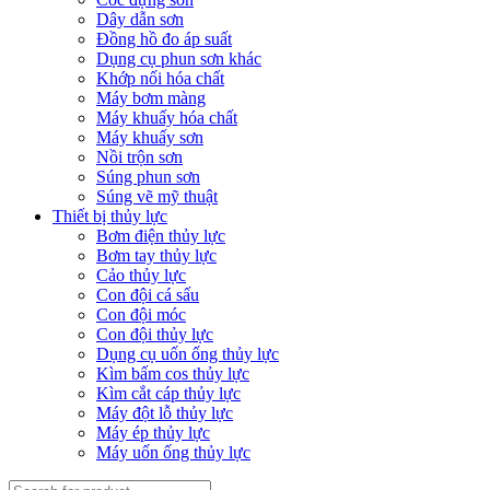
Dây dẫn sơn
Đồng hồ đo áp suất
Dụng cụ phun sơn khác
Khớp nối hóa chất
Máy bơm màng
Máy khuấy hóa chất
Máy khuấy sơn
Nồi trộn sơn
Súng phun sơn
Súng vẽ mỹ thuật
Thiết bị thủy lực
Bơm điện thủy lực
Bơm tay thủy lực
Cảo thủy lực
Con đội cá sấu
Con đội móc
Con đội thủy lực
Dụng cụ uốn ống thủy lực
Kìm bấm cos thủy lực
Kìm cắt cáp thủy lực
Máy đột lỗ thủy lực
Máy ép thủy lực
Máy uốn ống thủy lực