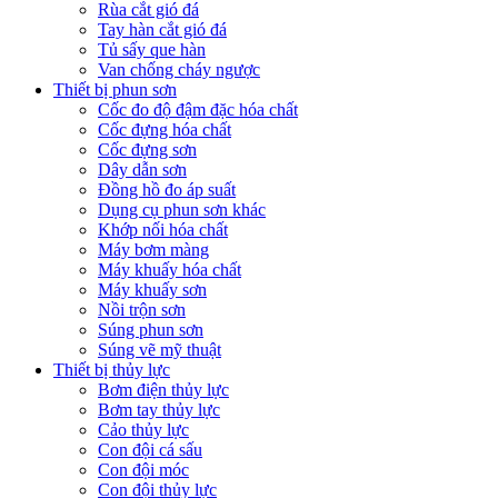
Rùa cắt gió đá
Tay hàn cắt gió đá
Tủ sấy que hàn
Van chống cháy ngược
Thiết bị phun sơn
Cốc đo độ đậm đặc hóa chất
Cốc đựng hóa chất
Cốc đựng sơn
Dây dẫn sơn
Đồng hồ đo áp suất
Dụng cụ phun sơn khác
Khớp nối hóa chất
Máy bơm màng
Máy khuấy hóa chất
Máy khuấy sơn
Nồi trộn sơn
Súng phun sơn
Súng vẽ mỹ thuật
Thiết bị thủy lực
Bơm điện thủy lực
Bơm tay thủy lực
Cảo thủy lực
Con đội cá sấu
Con đội móc
Con đội thủy lực