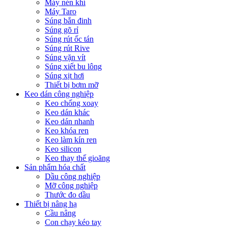
Máy nén khí
Máy Taro
Súng bắn đinh
Súng gõ rỉ
Súng rút ốc tán
Súng rút Rive
Súng vặn vít
Súng xiết bu lông
Súng xịt hơi
Thiết bị bơm mỡ
Keo dán công nghiệp
Keo chống xoay
Keo dán khác
Keo dán nhanh
Keo khóa ren
Keo làm kín ren
Keo silicon
Keo thay thế gioăng
Sản phẩm hóa chất
Dầu công nghiệp
Mỡ công nghiệp
Thước đo dầu
Thiết bị nâng hạ
Cầu nâng
Con chạy kéo tay