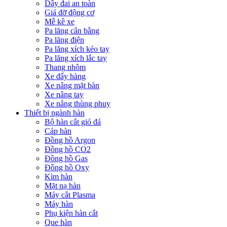
Dây đai an toàn
Giá đỡ động cơ
Mễ kê xe
Pa lăng cân bằng
Pa lăng điện
Pa lăng xích kéo tay
Pa lăng xích lắc tay
Thang nhôm
Xe đẩy hàng
Xe nâng mặt bàn
Xe nâng tay
Xe nâng thùng phuy
Thiết bị ngành hàn
Bộ hàn cắt gió đá
Cáp hàn
Đồng hồ Argon
Đồng hồ CO2
Đồng hồ Gas
Đồng hồ Oxy
Kìm hàn
Mặt nạ hàn
Máy cắt Plasma
Máy hàn
Phụ kiện hàn cắt
Que hàn