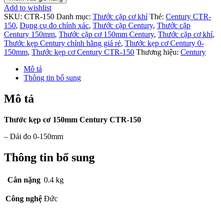
Add to wishlist
SKU:
CTR-150
Danh mục:
Thước cặp cơ khí
Thẻ:
Century CTR-
150
,
Dụng cụ đo chính xác
,
Thước cặp Century
,
Thước cặp
Century 150mm
,
Thước cặp cơ 150mm Century
,
Thước cặp cơ khí
,
Thước kẹp Century chính hãng giá rẻ
,
Thước kẹp cơ Century 0-
150mm
,
Thước kẹp cơ Century CTR-150
Thương hiệu:
Century
Mô tả
Thông tin bổ sung
Mô tả
Thước kẹp cơ 150mm Century CTR-150
– Dải đo 0-150mm
Thông tin bổ sung
Cân nặng
0.4 kg
Công nghệ
Đức