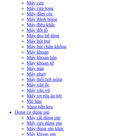
Máy cưa
Máy cưa lọng
Máy đầm cóc
Máy đánh bóng
Máy điêu khắc
Máy đột lỗ
Máy đục bê tông
Máy hút bụi
Máy hút chân không
Máy khoan
Máy khoan bàn
Máy khoan từ
Máy mài
Máy phay
Máy thổi hơi nóng
Máy vặn ốc
Máy vặn vít
Máy xịt rửa áp lực
Mỏ hàn
Súng bắn keo
Dụng cụ dùng pin
Máy cắt dùng pin
Máy cưa dùng pin
Máy dùng pin khác
Máy khoan pin