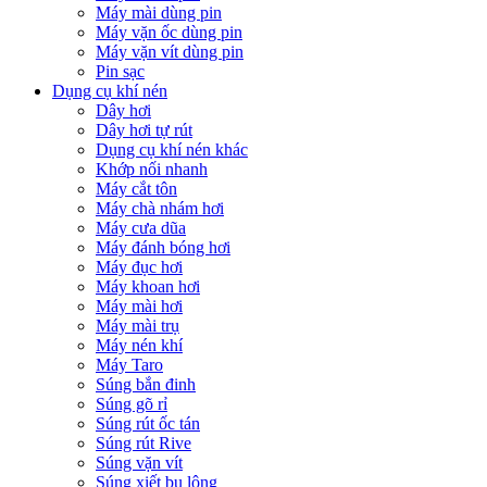
Máy mài dùng pin
Máy vặn ốc dùng pin
Máy vặn vít dùng pin
Pin sạc
Dụng cụ khí nén
Dây hơi
Dây hơi tự rút
Dụng cụ khí nén khác
Khớp nối nhanh
Máy cắt tôn
Máy chà nhám hơi
Máy cưa dũa
Máy đánh bóng hơi
Máy đục hơi
Máy khoan hơi
Máy mài hơi
Máy mài trụ
Máy nén khí
Máy Taro
Súng bắn đinh
Súng gõ rỉ
Súng rút ốc tán
Súng rút Rive
Súng vặn vít
Súng xiết bu lông