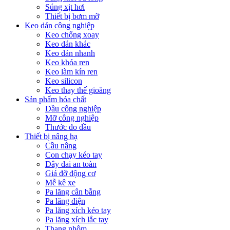
Súng xịt hơi
Thiết bị bơm mỡ
Keo dán công nghiệp
Keo chống xoay
Keo dán khác
Keo dán nhanh
Keo khóa ren
Keo làm kín ren
Keo silicon
Keo thay thế gioăng
Sản phẩm hóa chất
Dầu công nghiệp
Mỡ công nghiệp
Thước đo dầu
Thiết bị nâng hạ
Cầu nâng
Con chạy kéo tay
Dây đai an toàn
Giá đỡ động cơ
Mễ kê xe
Pa lăng cân bằng
Pa lăng điện
Pa lăng xích kéo tay
Pa lăng xích lắc tay
Thang nhôm