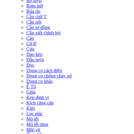
Bộ tuýp
Bơm mỡ
Búa rìu
Cần chữ T
Cần nối
Cần tự động
Cần xiết chỉnh lực
Cảo
Cờ lê
Cưa
Dao kéo
Đầu tuýp
Đục
Dụng cụ cách điện
Dụng cụ chống cháy nổ
Dụng cụ khác
Ê Tô
Giũa
Kẹp định vị
Kích căng cáp
Kìm
Lục giác
Mỏ lết
Mỏ lết răng
Mũi vít