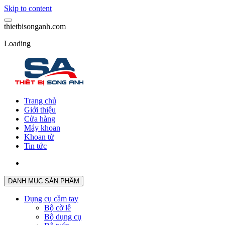
Skip to content
t
h
i
e
t
b
i
s
o
n
g
a
n
h
.
c
o
m
Loading
Trang chủ
Giới thiệu
Cửa hàng
Máy khoan
Khoan từ
Tin tức
DANH MỤC SẢN PHẨM
Dụng cụ cầm tay
Bộ cờ lê
Bộ dụng cụ