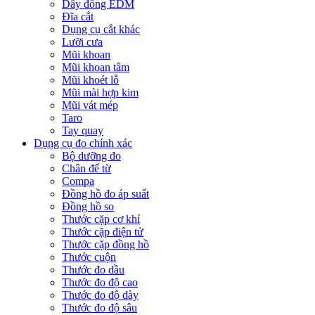
Dây đồng EDM
Đĩa cắt
Dụng cụ cắt khác
Lưỡi cưa
Mũi khoan
Mũi khoan tâm
Mũi khoét lỗ
Mũi mài hợp kim
Mũi vát mép
Taro
Tay quay
Dụng cụ đo chính xác
Bộ dưỡng đo
Chân đế từ
Compa
Đồng hồ đo áp suất
Đồng hồ so
Thước cặp cơ khí
Thước cặp điện tử
Thước cặp đồng hồ
Thước cuộn
Thước đo dầu
Thước đo độ cao
Thước đo độ dày
Thước đo độ sâu