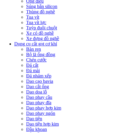
Ống điếu
Súng bắn silicon
Thùng đồ nghề
Tua vít
Tua vít lực
Tuýp đuôi chuột
Xe có đồ nghề
Xe đựng đồ nghề
Dụng cụ cắt gọt cơ khí
Bàn ren
Bộ lã ống đồng
Chén cước
Đá cắt
Đá mài
Đá nhám xếp
Dao cạo bavia
Dao cắt ống
Dao doa lỗ
Dao phay cầu
Dao phay đĩa
Dao phay hợp kim
Dao phay ngón
Dao tiện
Dao tiện hợp kim
Đầu khoan