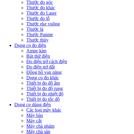
Thước đo góc
Thước đo khác
Thước đo Laser
Thước đo lỗ
Thước eke vuông
Thước lá
Thước Panme
Thước thủy
Dụng cụ đo điện
Ampe kìm
Bút thử điện
Đo điện trở cách điện
Đo điện trở đất
Đồng hồ vạn năng
Dụng cụ đo khác
Thiết bị đo độ ẩm
Thiết bị đo độ rung
Thiết bị đo nhiệt độ
Thiết bị đo tốc độ
Dụng cụ dùng điện
Các loại máy khác
Máy bào
Máy cắt
Máy chà nhám
Máy chà sàn