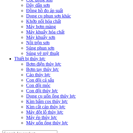
Dây dẫn sơn
Đồng hồ đo áp suất
Dụng cụ phun sơn khác
Khớp nối hóa chất
Máy bơm màng
Máy khuấy hóa chất
Máy khuấy sơn
Nồi trộn sơn
Súng phun sơn
Súng vẽ mỹ thuật
Thiết bị thủy lực
Bơm điện thủy lực
Bơm tay thủy lực
Cảo thủy lực
Con đội cá sấu
Con đội móc
Con đội thủy lực
Dụng cụ uốn ống thủy lực
Kìm bấm cos thủy lực
Kìm cắt cáp thủy lực
Máy đột lỗ thủy lực
Máy ép thủy lực
Máy uốn ống thủy lực