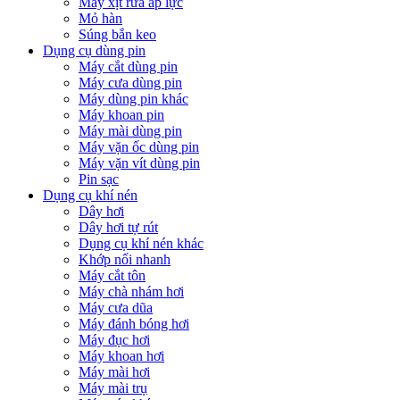
Máy xịt rửa áp lực
Mỏ hàn
Súng bắn keo
Dụng cụ dùng pin
Máy cắt dùng pin
Máy cưa dùng pin
Máy dùng pin khác
Máy khoan pin
Máy mài dùng pin
Máy vặn ốc dùng pin
Máy vặn vít dùng pin
Pin sạc
Dụng cụ khí nén
Dây hơi
Dây hơi tự rút
Dụng cụ khí nén khác
Khớp nối nhanh
Máy cắt tôn
Máy chà nhám hơi
Máy cưa dũa
Máy đánh bóng hơi
Máy đục hơi
Máy khoan hơi
Máy mài hơi
Máy mài trụ