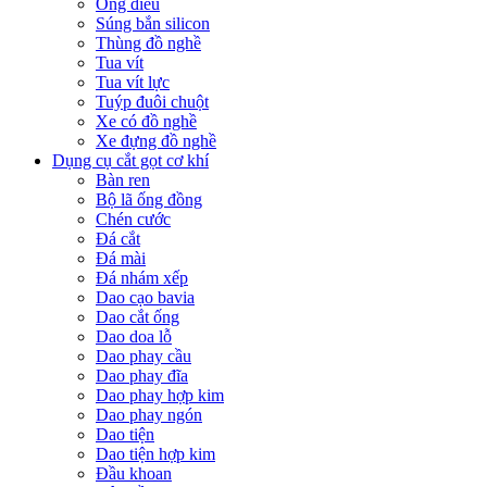
Ống điếu
Súng bắn silicon
Thùng đồ nghề
Tua vít
Tua vít lực
Tuýp đuôi chuột
Xe có đồ nghề
Xe đựng đồ nghề
Dụng cụ cắt gọt cơ khí
Bàn ren
Bộ lã ống đồng
Chén cước
Đá cắt
Đá mài
Đá nhám xếp
Dao cạo bavia
Dao cắt ống
Dao doa lỗ
Dao phay cầu
Dao phay đĩa
Dao phay hợp kim
Dao phay ngón
Dao tiện
Dao tiện hợp kim
Đầu khoan