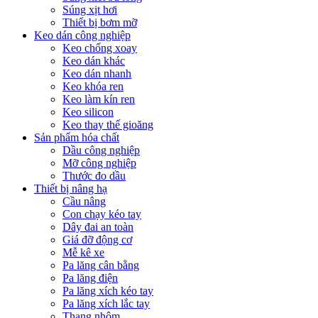
Súng xịt hơi
Thiết bị bơm mỡ
Keo dán công nghiệp
Keo chống xoay
Keo dán khác
Keo dán nhanh
Keo khóa ren
Keo làm kín ren
Keo silicon
Keo thay thế gioăng
Sản phẩm hóa chất
Dầu công nghiệp
Mỡ công nghiệp
Thước đo dầu
Thiết bị nâng hạ
Cầu nâng
Con chạy kéo tay
Dây đai an toàn
Giá đỡ động cơ
Mễ kê xe
Pa lăng cân bằng
Pa lăng điện
Pa lăng xích kéo tay
Pa lăng xích lắc tay
Thang nhôm