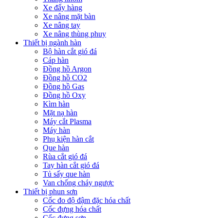
Xe đẩy hàng
Xe nâng mặt bàn
Xe nâng tay
Xe nâng thùng phuy
Thiết bị ngành hàn
Bộ hàn cắt gió đá
Cáp hàn
Đồng hồ Argon
Đồng hồ CO2
Đồng hồ Gas
Đồng hồ Oxy
Kìm hàn
Mặt nạ hàn
Máy cắt Plasma
Máy hàn
Phụ kiện hàn cắt
Que hàn
Rùa cắt gió đá
Tay hàn cắt gió đá
Tủ sấy que hàn
Van chống cháy ngược
Thiết bị phun sơn
Cốc đo độ đậm đặc hóa chất
Cốc đựng hóa chất
Cốc đựng sơn