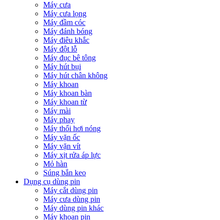
Máy cưa
Máy cưa lọng
Máy đầm cóc
Máy đánh bóng
Máy điêu khắc
Máy đột lỗ
Máy đục bê tông
Máy hút bụi
Máy hút chân không
Máy khoan
Máy khoan bàn
Máy khoan từ
Máy mài
Máy phay
Máy thổi hơi nóng
Máy vặn ốc
Máy vặn vít
Máy xịt rửa áp lực
Mỏ hàn
Súng bắn keo
Dụng cụ dùng pin
Máy cắt dùng pin
Máy cưa dùng pin
Máy dùng pin khác
Máy khoan pin