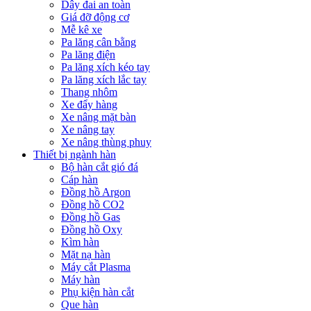
Dây đai an toàn
Giá đỡ động cơ
Mễ kê xe
Pa lăng cân bằng
Pa lăng điện
Pa lăng xích kéo tay
Pa lăng xích lắc tay
Thang nhôm
Xe đẩy hàng
Xe nâng mặt bàn
Xe nâng tay
Xe nâng thùng phuy
Thiết bị ngành hàn
Bộ hàn cắt gió đá
Cáp hàn
Đồng hồ Argon
Đồng hồ CO2
Đồng hồ Gas
Đồng hồ Oxy
Kìm hàn
Mặt nạ hàn
Máy cắt Plasma
Máy hàn
Phụ kiện hàn cắt
Que hàn