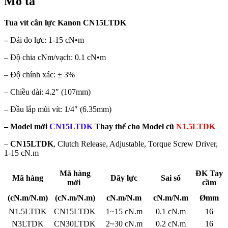
Mô tả
Tua vít cân lực Kanon CN15LTDK
–
Dải đo lực: 1-15 cN•m
– Độ chia cNm/vạch: 0.1 cN•m
– Độ chính xác: ± 3%
– Chiều dài: 4.2″ (107mm)
– Đầu lắp mũi vít: 1/4″ (6.35mm)
– Model mới
CN15LTDK
Thay thế cho Model cũ
N1.5LTDK
–
CN15LTDK
, Clutch Release, Adjustable, Torque Screw Driver,
1-15 cN.m
Mã hàng
ĐK Tay
Mã hàng
Dãy lực
Sai số
mới
cầm
(cN.m/N.m)
(cN.m/N.m)
cN.m/N.m
cN.m/N.m
Ømm
N1.5LTDK
CN15LTDK
1~15 cN.m
0.1 cN.m
16
N3LTDK
CN30LTDK
2~30 cN.m
0.2 cN.m
16