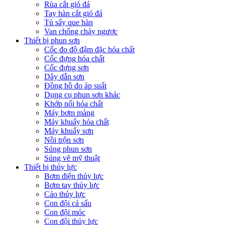
Rùa cắt gió đá
Tay hàn cắt gió đá
Tủ sấy que hàn
Van chống cháy ngược
Thiết bị phun sơn
Cốc đo độ đậm đặc hóa chất
Cốc đựng hóa chất
Cốc đựng sơn
Dây dẫn sơn
Đồng hồ đo áp suất
Dụng cụ phun sơn khác
Khớp nối hóa chất
Máy bơm màng
Máy khuấy hóa chất
Máy khuấy sơn
Nồi trộn sơn
Súng phun sơn
Súng vẽ mỹ thuật
Thiết bị thủy lực
Bơm điện thủy lực
Bơm tay thủy lực
Cảo thủy lực
Con đội cá sấu
Con đội móc
Con đội thủy lực