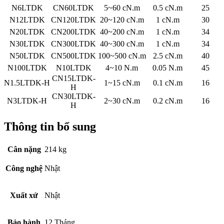
N6LTDK
CN60LTDK
5~60 cN.m
0.5 cN.m
25
N12LTDK
CN120LTDK
20~120 cN.m
1 cN.m
30
N20LTDK
CN200LTDK
40~200 cN.m
1 cN.m
34
N30LTDK
CN300LTDK
40~300 cN.m
1 cN.m
34
N50LTDK
CN500LTDK
100~500 cN.m
2.5 cN.m
40
N100LTDK
N10LTDK
4~10 N.m
0.05 N.m
45
CN15LTDK-
N1.5LTDK-H
1~15 cN.m
0.1 cN.m
16
H
CN30LTDK-
N3LTDK-H
2~30 cN.m
0.2 cN.m
16
H
Thông tin bổ sung
Cân nặng
214 kg
Công nghệ
Nhật
Xuất xứ
Nhật
Bảo hành
12 Tháng