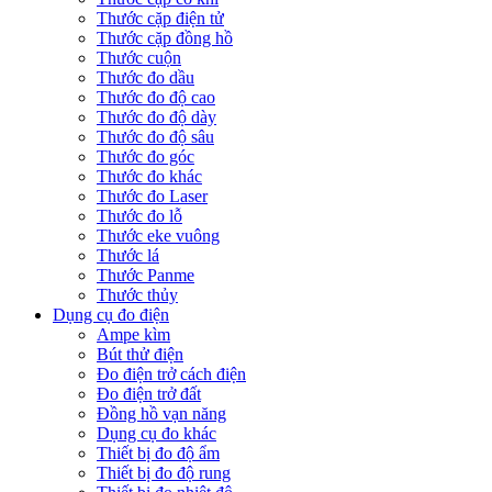
Thước cặp điện tử
Thước cặp đồng hồ
Thước cuộn
Thước đo dầu
Thước đo độ cao
Thước đo độ dày
Thước đo độ sâu
Thước đo góc
Thước đo khác
Thước đo Laser
Thước đo lỗ
Thước eke vuông
Thước lá
Thước Panme
Thước thủy
Dụng cụ đo điện
Ampe kìm
Bút thử điện
Đo điện trở cách điện
Đo điện trở đất
Đồng hồ vạn năng
Dụng cụ đo khác
Thiết bị đo độ ẩm
Thiết bị đo độ rung