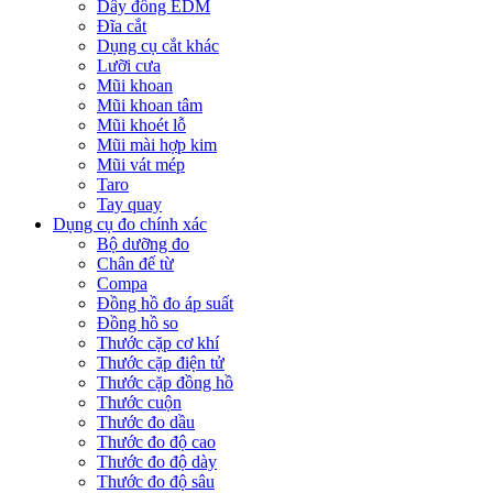
Dây đồng EDM
Đĩa cắt
Dụng cụ cắt khác
Lưỡi cưa
Mũi khoan
Mũi khoan tâm
Mũi khoét lỗ
Mũi mài hợp kim
Mũi vát mép
Taro
Tay quay
Dụng cụ đo chính xác
Bộ dưỡng đo
Chân đế từ
Compa
Đồng hồ đo áp suất
Đồng hồ so
Thước cặp cơ khí
Thước cặp điện tử
Thước cặp đồng hồ
Thước cuộn
Thước đo dầu
Thước đo độ cao
Thước đo độ dày
Thước đo độ sâu