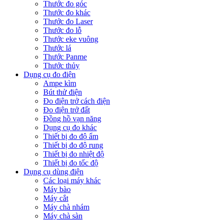
Thước đo góc
Thước đo khác
Thước đo Laser
Thước đo lỗ
Thước eke vuông
Thước lá
Thước Panme
Thước thủy
Dụng cụ đo điện
Ampe kìm
Bút thử điện
Đo điện trở cách điện
Đo điện trở đất
Đồng hồ vạn năng
Dụng cụ đo khác
Thiết bị đo độ ẩm
Thiết bị đo độ rung
Thiết bị đo nhiệt độ
Thiết bị đo tốc độ
Dụng cụ dùng điện
Các loại máy khác
Máy bào
Máy cắt
Máy chà nhám
Máy chà sàn