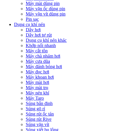
Máy mài dùng pin
Máy vặn ốc dùng pin
Máy vặn vít dùng pin
Pin sạc
Dụng cụ khí nén
Dây hơi
Dây hơi tự rút
Dụng cụ khí nén khác
Khớp nối nhanh
Máy cắt tôn
Máy chà nhám hơi
Máy cưa dũa
Máy đánh bóng hơi
Máy đục hơi
Máy khoan hơi
Máy mài hơi
Máy mài trụ
Máy nén khí
Máy Taro
Súng bắn đinh
Súng gõ rỉ
Súng rút ốc tán
Súng rút Rive
Súng vặn vít
Súng xiết bu lông