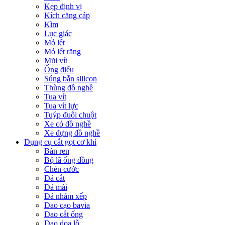
Kẹp định vị
Kích căng cáp
Kìm
Lục giác
Mỏ lết
Mỏ lết răng
Mũi vít
Ống điếu
Súng bắn silicon
Thùng đồ nghề
Tua vít
Tua vít lực
Tuýp đuôi chuột
Xe có đồ nghề
Xe đựng đồ nghề
Dụng cụ cắt gọt cơ khí
Bàn ren
Bộ lã ống đồng
Chén cước
Đá cắt
Đá mài
Đá nhám xếp
Dao cạo bavia
Dao cắt ống
Dao doa lỗ