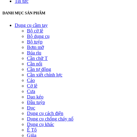
Tin tức
DANH MỤC SẢN PHẨM
Dụng cụ cầm tay
Bộ cờ lê
Bộ dụng cụ
Bộ tuýp
Bơm mỡ
Búa rìu
Cần chữ T
Cần nối
Cần tự động
Cần xiết chỉnh lực
Cảo
Cờ lê
Cưa
Dao kéo
Đầu tuýp
Đục
Dụng cụ cách điện
Dụng cụ chống cháy nổ
Dụng cụ khác
Ê Tô
Giũa