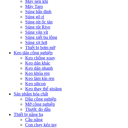
Máy nén khí
Máy Taro
Súng bắn đinh
Súng gõ rỉ
Súng rút ốc tán
Súng rút Rive
Súng vặn vít
Súng xiết bu lông
Súng xịt hơi
Thiết bị bơm mỡ
Keo dán công nghiệp
Keo chống xoay
Keo dán khác
Keo dán nhanh
Keo khóa ren
Keo làm kín ren
Keo silicon
Keo thay thế gioăng
Sản phẩm hóa chất
Dầu công nghiệp
Mỡ công nghiệp
Thước đo dầu
Thiết bị nâng hạ
Cầu nâng
Con chạy kéo tay