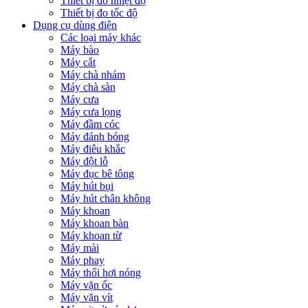
Thiết bị đo nhiệt độ
Thiết bị đo tốc độ
Dụng cụ dùng điện
Các loại máy khác
Máy bào
Máy cắt
Máy chà nhám
Máy chà sàn
Máy cưa
Máy cưa lọng
Máy đầm cóc
Máy đánh bóng
Máy điêu khắc
Máy đột lỗ
Máy đục bê tông
Máy hút bụi
Máy hút chân không
Máy khoan
Máy khoan bàn
Máy khoan từ
Máy mài
Máy phay
Máy thổi hơi nóng
Máy vặn ốc
Máy vặn vít