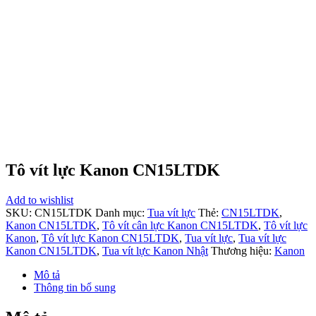
Tô vít lực Kanon CN15LTDK
Add to wishlist
SKU:
CN15LTDK
Danh mục:
Tua vít lực
Thẻ:
CN15LTDK
,
Kanon CN15LTDK
,
Tô vít cân lực Kanon CN15LTDK
,
Tô vít lực
Kanon
,
Tô vít lực Kanon CN15LTDK
,
Tua vít lực
,
Tua vít lực
Kanon CN15LTDK
,
Tua vít lực Kanon Nhật
Thương hiệu:
Kanon
Mô tả
Thông tin bổ sung