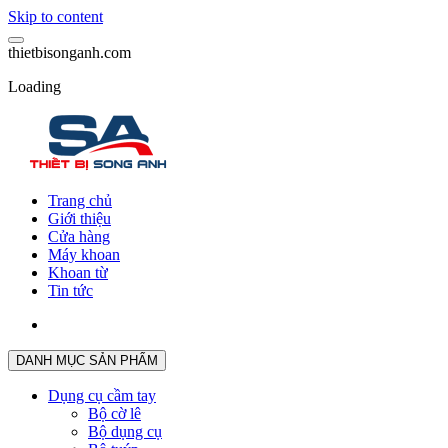
Skip to content
t
h
i
e
t
b
i
s
o
n
g
a
n
h
.
c
o
m
Loading
Trang chủ
Giới thiệu
Cửa hàng
Máy khoan
Khoan từ
Tin tức
DANH MỤC SẢN PHẨM
Dụng cụ cầm tay
Bộ cờ lê
Bộ dụng cụ