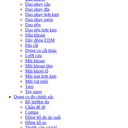
Dao phay cầu
Dao phay đĩa
Dao phay hợp kim
Dao phay ngón
Dao tiện
Dao tiện hợp kim
Đầu khoan
Dây đồng EDM
Đĩa cắt
Dụng cụ cắt khác
Lưỡi cưa
Mũi khoan
Mũi khoan tâm
Mũi khoét lỗ
Mũi mài hợp kim
Mũi vát mép
Taro
Tay quay
Dụng cụ đo chính xác
Bộ dưỡng đo
Chân đế từ
Compa
Đồng hồ đo áp suất
Đồng hồ so
Thước cặp cơ khí