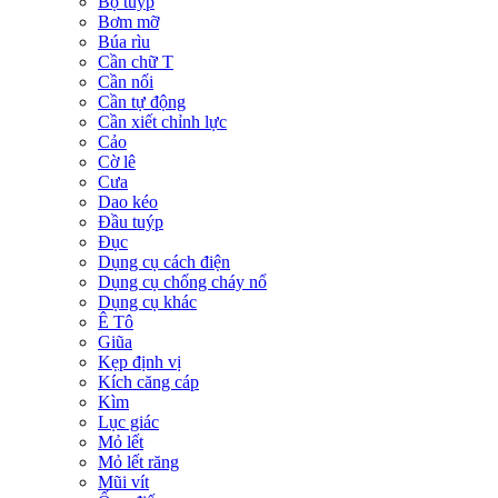
Bộ tuýp
Bơm mỡ
Búa rìu
Cần chữ T
Cần nối
Cần tự động
Cần xiết chỉnh lực
Cảo
Cờ lê
Cưa
Dao kéo
Đầu tuýp
Đục
Dụng cụ cách điện
Dụng cụ chống cháy nổ
Dụng cụ khác
Ê Tô
Giũa
Kẹp định vị
Kích căng cáp
Kìm
Lục giác
Mỏ lết
Mỏ lết răng
Mũi vít