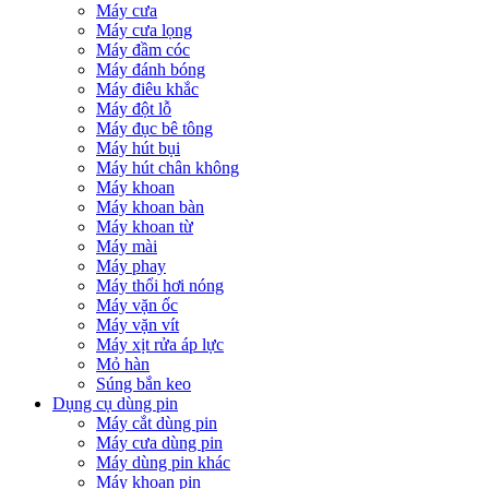
Máy cưa
Máy cưa lọng
Máy đầm cóc
Máy đánh bóng
Máy điêu khắc
Máy đột lỗ
Máy đục bê tông
Máy hút bụi
Máy hút chân không
Máy khoan
Máy khoan bàn
Máy khoan từ
Máy mài
Máy phay
Máy thổi hơi nóng
Máy vặn ốc
Máy vặn vít
Máy xịt rửa áp lực
Mỏ hàn
Súng bắn keo
Dụng cụ dùng pin
Máy cắt dùng pin
Máy cưa dùng pin
Máy dùng pin khác
Máy khoan pin