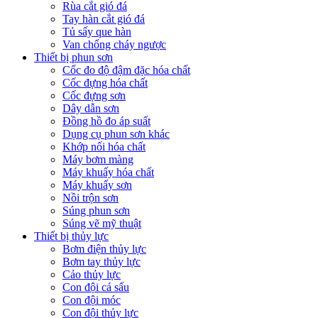
Rùa cắt gió đá
Tay hàn cắt gió đá
Tủ sấy que hàn
Van chống cháy ngược
Thiết bị phun sơn
Cốc đo độ đậm đặc hóa chất
Cốc đựng hóa chất
Cốc đựng sơn
Dây dẫn sơn
Đồng hồ đo áp suất
Dụng cụ phun sơn khác
Khớp nối hóa chất
Máy bơm màng
Máy khuấy hóa chất
Máy khuấy sơn
Nồi trộn sơn
Súng phun sơn
Súng vẽ mỹ thuật
Thiết bị thủy lực
Bơm điện thủy lực
Bơm tay thủy lực
Cảo thủy lực
Con đội cá sấu
Con đội móc
Con đội thủy lực