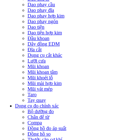
Dao phay cầu
Dao phay đĩa
Dao phay hợp kim
Dao phay ngón
Dao tiện
Dao tiện hợp kim
Đầu khoan
Dây đồng EDM
Đĩa cắt
Dụng cụ cắt khác
Lưỡi cưa
Mũi khoan
Mũi khoan tâm
Mũi khoét lỗ
Mũi mài hợp kim
Mũi vát mép
Taro
Tay quay
Dụng cụ đo chính xác
Bộ dưỡng đo
Chân đế từ
Compa
Đồng hồ đo áp suất
Đồng hồ so
Thước cặp cơ khí