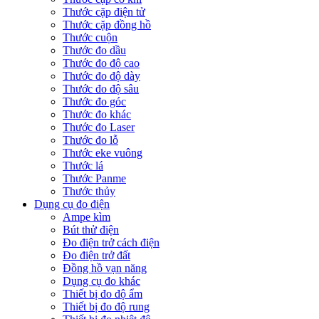
Thước cặp điện tử
Thước cặp đồng hồ
Thước cuộn
Thước đo dầu
Thước đo độ cao
Thước đo độ dày
Thước đo độ sâu
Thước đo góc
Thước đo khác
Thước đo Laser
Thước đo lỗ
Thước eke vuông
Thước lá
Thước Panme
Thước thủy
Dụng cụ đo điện
Ampe kìm
Bút thử điện
Đo điện trở cách điện
Đo điện trở đất
Đồng hồ vạn năng
Dụng cụ đo khác
Thiết bị đo độ ẩm
Thiết bị đo độ rung