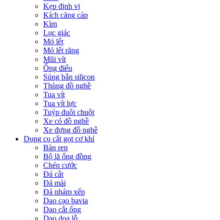
Kẹp định vị
Kích căng cáp
Kìm
Lục giác
Mỏ lết
Mỏ lết răng
Mũi vít
Ống điếu
Súng bắn silicon
Thùng đồ nghề
Tua vít
Tua vít lực
Tuýp đuôi chuột
Xe có đồ nghề
Xe đựng đồ nghề
Dụng cụ cắt gọt cơ khí
Bàn ren
Bộ lã ống đồng
Chén cước
Đá cắt
Đá mài
Đá nhám xếp
Dao cạo bavia
Dao cắt ống
Dao doa lỗ