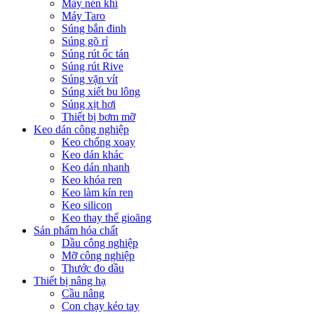
Máy nén khí
Máy Taro
Súng bắn đinh
Súng gõ rỉ
Súng rút ốc tán
Súng rút Rive
Súng vặn vít
Súng xiết bu lông
Súng xịt hơi
Thiết bị bơm mỡ
Keo dán công nghiệp
Keo chống xoay
Keo dán khác
Keo dán nhanh
Keo khóa ren
Keo làm kín ren
Keo silicon
Keo thay thế gioăng
Sản phẩm hóa chất
Dầu công nghiệp
Mỡ công nghiệp
Thước đo dầu
Thiết bị nâng hạ
Cầu nâng
Con chạy kéo tay