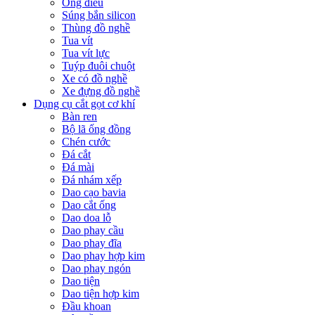
Ống điếu
Súng bắn silicon
Thùng đồ nghề
Tua vít
Tua vít lực
Tuýp đuôi chuột
Xe có đồ nghề
Xe đựng đồ nghề
Dụng cụ cắt gọt cơ khí
Bàn ren
Bộ lã ống đồng
Chén cước
Đá cắt
Đá mài
Đá nhám xếp
Dao cạo bavia
Dao cắt ống
Dao doa lỗ
Dao phay cầu
Dao phay đĩa
Dao phay hợp kim
Dao phay ngón
Dao tiện
Dao tiện hợp kim
Đầu khoan