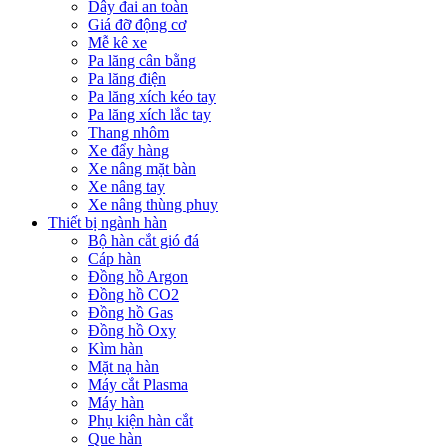
Dây đai an toàn
Giá đỡ động cơ
Mễ kê xe
Pa lăng cân bằng
Pa lăng điện
Pa lăng xích kéo tay
Pa lăng xích lắc tay
Thang nhôm
Xe đẩy hàng
Xe nâng mặt bàn
Xe nâng tay
Xe nâng thùng phuy
Thiết bị ngành hàn
Bộ hàn cắt gió đá
Cáp hàn
Đồng hồ Argon
Đồng hồ CO2
Đồng hồ Gas
Đồng hồ Oxy
Kìm hàn
Mặt nạ hàn
Máy cắt Plasma
Máy hàn
Phụ kiện hàn cắt
Que hàn