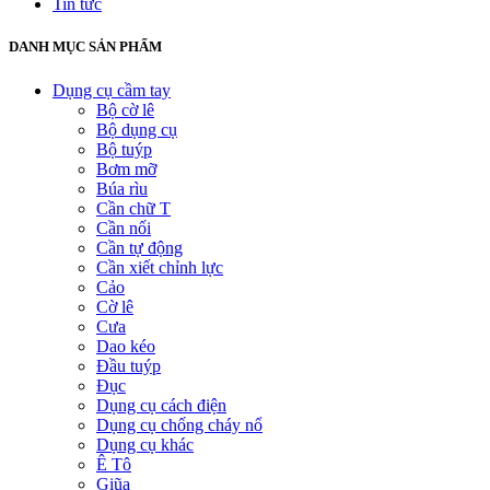
Tin tức
DANH MỤC SẢN PHẨM
Dụng cụ cầm tay
Bộ cờ lê
Bộ dụng cụ
Bộ tuýp
Bơm mỡ
Búa rìu
Cần chữ T
Cần nối
Cần tự động
Cần xiết chỉnh lực
Cảo
Cờ lê
Cưa
Dao kéo
Đầu tuýp
Đục
Dụng cụ cách điện
Dụng cụ chống cháy nổ
Dụng cụ khác
Ê Tô
Giũa