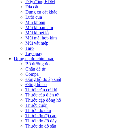
Dây đồng EDM
Đĩa cắt
Dụng cụ cắt khác
Lưỡi cưa
Mũi khoan
Mũi khoan tâm
Mũi khoét lỗ
Mũi mài hợp kim
Mũi vát mép
Taro
Tay quay
Dụng cụ đo chính xác
Bộ dưỡng đo
Chân đế từ
Compa
Đồng hồ đo áp suất
Đồng hồ so
Thước cặp cơ khí
Thước cặp điện tử
Thước cặp đồng hồ
Thước cuộn
Thước đo dầu
Thước đo độ cao
Thước đo độ dày
Thước đo độ sâu