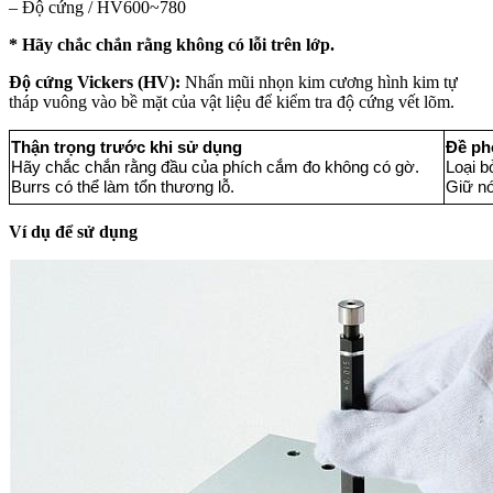
– Độ cứng / HV600~780
* Hãy chắc chắn rằng không có lỗi trên lớp.
Độ cứng Vickers (HV):
Nhấn mũi nhọn kim cương hình kim tự
tháp vuông vào bề mặt của vật liệu để kiểm tra độ cứng vết lõm.
Thận trọng trước khi sử dụng
Đề ph
Hãy chắc chắn rằng đầu của phích cắm đo không có gờ.
Loại b
Burrs có thể làm tổn thương lỗ.
Giữ nó
Ví dụ để sử dụng