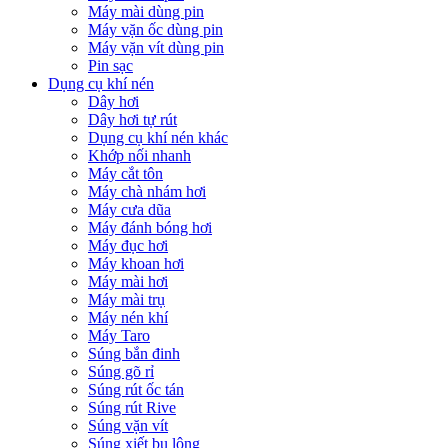
Máy mài dùng pin
Máy vặn ốc dùng pin
Máy vặn vít dùng pin
Pin sạc
Dụng cụ khí nén
Dây hơi
Dây hơi tự rút
Dụng cụ khí nén khác
Khớp nối nhanh
Máy cắt tôn
Máy chà nhám hơi
Máy cưa dũa
Máy đánh bóng hơi
Máy đục hơi
Máy khoan hơi
Máy mài hơi
Máy mài trụ
Máy nén khí
Máy Taro
Súng bắn đinh
Súng gõ rỉ
Súng rút ốc tán
Súng rút Rive
Súng vặn vít
Súng xiết bu lông