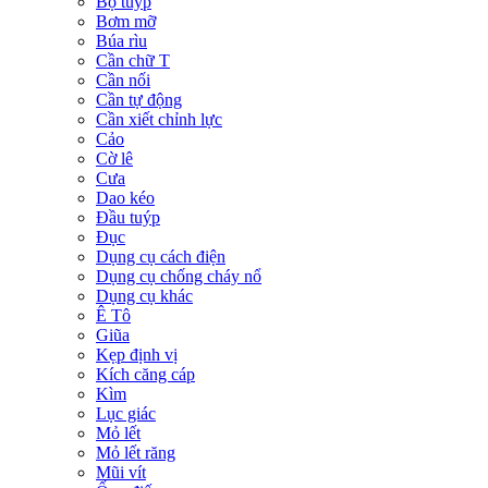
Bộ tuýp
Bơm mỡ
Búa rìu
Cần chữ T
Cần nối
Cần tự động
Cần xiết chỉnh lực
Cảo
Cờ lê
Cưa
Dao kéo
Đầu tuýp
Đục
Dụng cụ cách điện
Dụng cụ chống cháy nổ
Dụng cụ khác
Ê Tô
Giũa
Kẹp định vị
Kích căng cáp
Kìm
Lục giác
Mỏ lết
Mỏ lết răng
Mũi vít