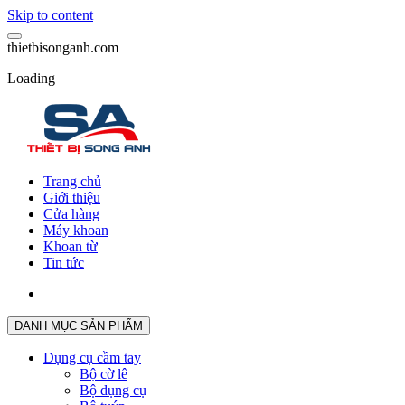
Skip to content
t
h
i
e
t
b
i
s
o
n
g
a
n
h
.
c
o
m
Loading
Trang chủ
Giới thiệu
Cửa hàng
Máy khoan
Khoan từ
Tin tức
DANH MỤC SẢN PHẨM
Dụng cụ cầm tay
Bộ cờ lê
Bộ dụng cụ