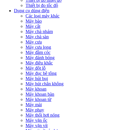
Thiết bị đo nhiệt độ
Thiết bị đo tốc độ
Dụng cụ dùng điện
Các loại máy khác
Máy bào
Máy cắt
Máy chà nhám
Máy chà sàn
Máy cưa
Máy cưa lọng
Máy đầm cóc
Máy đánh bóng
Máy điêu khắc
Máy đột lỗ
Máy đục bê tông
Máy hút bụi
Máy hút chân không
Máy khoan
Máy khoan bàn
Máy khoan từ
Máy mài
Máy phay
Máy thổi hơi nóng
Máy vặn ốc
Máy vặn vít