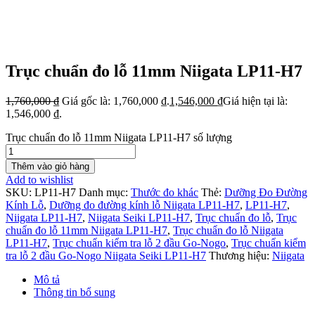
Trục chuẩn đo lỗ 11mm Niigata LP11-H7
1,760,000
₫
Giá gốc là: 1,760,000 ₫.
1,546,000
₫
Giá hiện tại là:
1,546,000 ₫.
Trục chuẩn đo lỗ 11mm Niigata LP11-H7 số lượng
Thêm vào giỏ hàng
Add to wishlist
SKU:
LP11-H7
Danh mục:
Thước đo khác
Thẻ:
Dưỡng Đo Đường
Kính Lỗ
,
Dưỡng đo đường kính lỗ Niigata LP11-H7
,
LP11-H7
,
Niigata LP11-H7
,
Niigata Seiki LP11-H7
,
Trục chuẩn đo lỗ
,
Trục
chuẩn đo lỗ 11mm Niigata LP11-H7
,
Trục chuẩn đo lỗ Niigata
LP11-H7
,
Trục chuẩn kiểm tra lỗ 2 đầu Go-Nogo
,
Trục chuẩn kiểm
tra lỗ 2 đầu Go-Nogo Niigata Seiki LP11-H7
Thương hiệu:
Niigata
Mô tả
Thông tin bổ sung