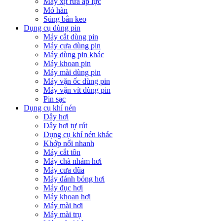
Máy xịt rửa áp lực
Mỏ hàn
Súng bắn keo
Dụng cụ dùng pin
Máy cắt dùng pin
Máy cưa dùng pin
Máy dùng pin khác
Máy khoan pin
Máy mài dùng pin
Máy vặn ốc dùng pin
Máy vặn vít dùng pin
Pin sạc
Dụng cụ khí nén
Dây hơi
Dây hơi tự rút
Dụng cụ khí nén khác
Khớp nối nhanh
Máy cắt tôn
Máy chà nhám hơi
Máy cưa dũa
Máy đánh bóng hơi
Máy đục hơi
Máy khoan hơi
Máy mài hơi
Máy mài trụ