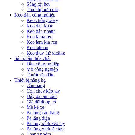
Súng xịt hơi
Thiết bị bơm mỡ
Keo dán công nghiệp
Keo chống xoay
Keo dán khác
Keo dán nhanh
Keo khóa ren
Keo làm kín ren
Keo silicon
Keo thay thế gioăng
Sản phẩm hóa chất
Dầu công nghiệp
Mỡ công nghiệp
Thước đo dầu
Thiết bị nâng hạ
Cầu nâng
Con chạy kéo tay
Dây đai an toàn
Giá đỡ động cơ
Mễ kê xe
Pa lăng cân bằng
Pa lăng điện
Pa lăng xích kéo tay
Pa lăng xích lắc tay
Thang nhôm