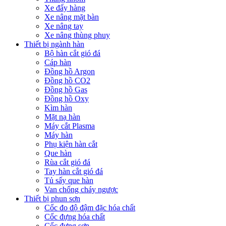
Xe đẩy hàng
Xe nâng mặt bàn
Xe nâng tay
Xe nâng thùng phuy
Thiết bị ngành hàn
Bộ hàn cắt gió đá
Cáp hàn
Đồng hồ Argon
Đồng hồ CO2
Đồng hồ Gas
Đồng hồ Oxy
Kìm hàn
Mặt nạ hàn
Máy cắt Plasma
Máy hàn
Phụ kiện hàn cắt
Que hàn
Rùa cắt gió đá
Tay hàn cắt gió đá
Tủ sấy que hàn
Van chống cháy ngược
Thiết bị phun sơn
Cốc đo độ đậm đặc hóa chất
Cốc đựng hóa chất
Cốc đựng sơn