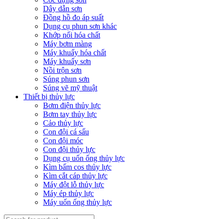
Dây dẫn sơn
Đồng hồ đo áp suất
Dụng cụ phun sơn khác
Khớp nối hóa chất
Máy bơm màng
Máy khuấy hóa chất
Máy khuấy sơn
Nồi trộn sơn
Súng phun sơn
Súng vẽ mỹ thuật
Thiết bị thủy lực
Bơm điện thủy lực
Bơm tay thủy lực
Cảo thủy lực
Con đội cá sấu
Con đội móc
Con đội thủy lực
Dụng cụ uốn ống thủy lực
Kìm bấm cos thủy lực
Kìm cắt cáp thủy lực
Máy đột lỗ thủy lực
Máy ép thủy lực
Máy uốn ống thủy lực