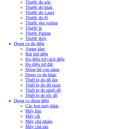
Thước đo góc
Thước đo khác
Thước đo Laser
Thước đo lỗ
Thước eke vuông
Thước lá
Thước Panme
Thước thủy
Dụng cụ đo điện
Ampe kìm
Bút thử điện
Đo điện trở cách điện
Đo điện trở đất
Đồng hồ vạn năng
Dụng cụ đo khác
Thiết bị đo độ ẩm
Thiết bị đo độ rung
Thiết bị đo nhiệt độ
Thiết bị đo tốc độ
Dụng cụ dùng điện
Các loại máy khác
Máy bào
Máy cắt
Máy chà nhám
Máy chà sàn