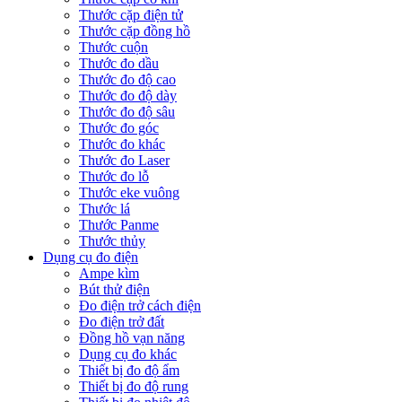
Thước cặp điện tử
Thước cặp đồng hồ
Thước cuộn
Thước đo dầu
Thước đo độ cao
Thước đo độ dày
Thước đo độ sâu
Thước đo góc
Thước đo khác
Thước đo Laser
Thước đo lỗ
Thước eke vuông
Thước lá
Thước Panme
Thước thủy
Dụng cụ đo điện
Ampe kìm
Bút thử điện
Đo điện trở cách điện
Đo điện trở đất
Đồng hồ vạn năng
Dụng cụ đo khác
Thiết bị đo độ ẩm
Thiết bị đo độ rung