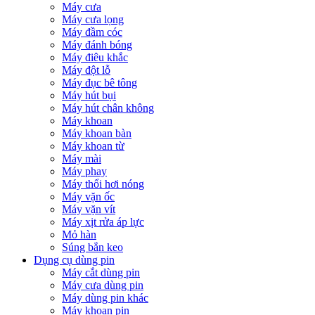
Máy cưa
Máy cưa lọng
Máy đầm cóc
Máy đánh bóng
Máy điêu khắc
Máy đột lỗ
Máy đục bê tông
Máy hút bụi
Máy hút chân không
Máy khoan
Máy khoan bàn
Máy khoan từ
Máy mài
Máy phay
Máy thổi hơi nóng
Máy vặn ốc
Máy vặn vít
Máy xịt rửa áp lực
Mỏ hàn
Súng bắn keo
Dụng cụ dùng pin
Máy cắt dùng pin
Máy cưa dùng pin
Máy dùng pin khác
Máy khoan pin