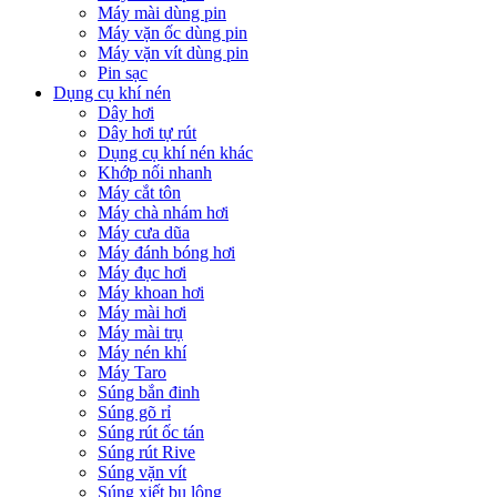
Máy mài dùng pin
Máy vặn ốc dùng pin
Máy vặn vít dùng pin
Pin sạc
Dụng cụ khí nén
Dây hơi
Dây hơi tự rút
Dụng cụ khí nén khác
Khớp nối nhanh
Máy cắt tôn
Máy chà nhám hơi
Máy cưa dũa
Máy đánh bóng hơi
Máy đục hơi
Máy khoan hơi
Máy mài hơi
Máy mài trụ
Máy nén khí
Máy Taro
Súng bắn đinh
Súng gõ rỉ
Súng rút ốc tán
Súng rút Rive
Súng vặn vít
Súng xiết bu lông