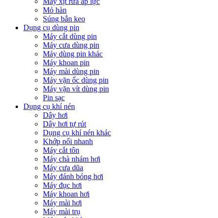
Máy xịt rửa áp lực
Mỏ hàn
Súng bắn keo
Dụng cụ dùng pin
Máy cắt dùng pin
Máy cưa dùng pin
Máy dùng pin khác
Máy khoan pin
Máy mài dùng pin
Máy vặn ốc dùng pin
Máy vặn vít dùng pin
Pin sạc
Dụng cụ khí nén
Dây hơi
Dây hơi tự rút
Dụng cụ khí nén khác
Khớp nối nhanh
Máy cắt tôn
Máy chà nhám hơi
Máy cưa dũa
Máy đánh bóng hơi
Máy đục hơi
Máy khoan hơi
Máy mài hơi
Máy mài trụ