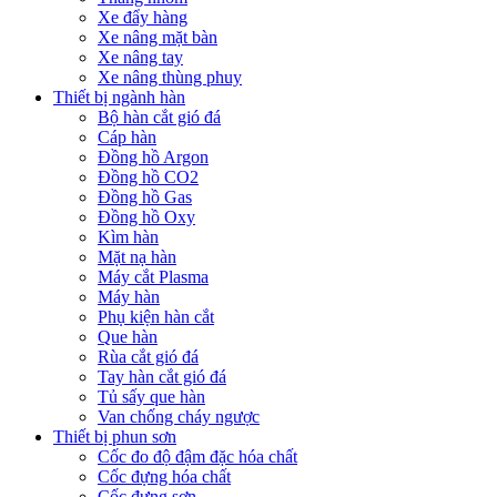
Xe đẩy hàng
Xe nâng mặt bàn
Xe nâng tay
Xe nâng thùng phuy
Thiết bị ngành hàn
Bộ hàn cắt gió đá
Cáp hàn
Đồng hồ Argon
Đồng hồ CO2
Đồng hồ Gas
Đồng hồ Oxy
Kìm hàn
Mặt nạ hàn
Máy cắt Plasma
Máy hàn
Phụ kiện hàn cắt
Que hàn
Rùa cắt gió đá
Tay hàn cắt gió đá
Tủ sấy que hàn
Van chống cháy ngược
Thiết bị phun sơn
Cốc đo độ đậm đặc hóa chất
Cốc đựng hóa chất
Cốc đựng sơn