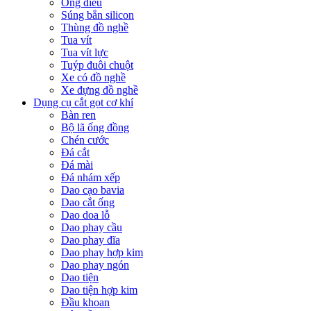
Ống điếu
Súng bắn silicon
Thùng đồ nghề
Tua vít
Tua vít lực
Tuýp đuôi chuột
Xe có đồ nghề
Xe đựng đồ nghề
Dụng cụ cắt gọt cơ khí
Bàn ren
Bộ lã ống đồng
Chén cước
Đá cắt
Đá mài
Đá nhám xếp
Dao cạo bavia
Dao cắt ống
Dao doa lỗ
Dao phay cầu
Dao phay đĩa
Dao phay hợp kim
Dao phay ngón
Dao tiện
Dao tiện hợp kim
Đầu khoan