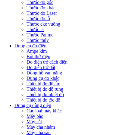
Thước đo góc
Thước đo khác
Thước đo Laser
Thước đo lỗ
Thước eke vuông
Thước lá
Thước Panme
Thước thủy
Dụng cụ đo điện
Ampe kìm
Bút thử điện
Đo điện trở cách điện
Đo điện trở đất
Đồng hồ vạn năng
Dụng cụ đo khác
Thiết bị đo độ ẩm
Thiết bị đo độ rung
Thiết bị đo nhiệt độ
Thiết bị đo tốc độ
Dụng cụ dùng điện
Các loại máy khác
Máy bào
Máy cắt
Máy chà nhám
Máy chà sàn