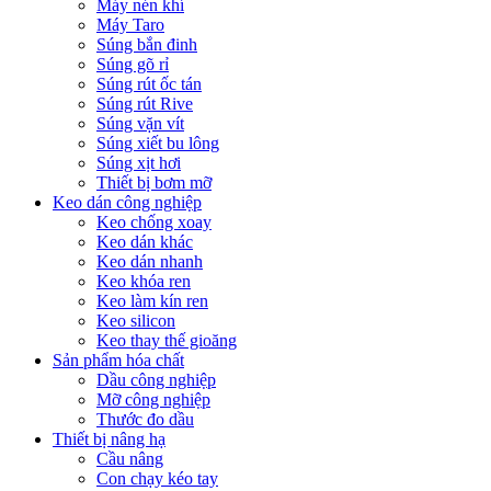
Máy nén khí
Máy Taro
Súng bắn đinh
Súng gõ rỉ
Súng rút ốc tán
Súng rút Rive
Súng vặn vít
Súng xiết bu lông
Súng xịt hơi
Thiết bị bơm mỡ
Keo dán công nghiệp
Keo chống xoay
Keo dán khác
Keo dán nhanh
Keo khóa ren
Keo làm kín ren
Keo silicon
Keo thay thế gioăng
Sản phẩm hóa chất
Dầu công nghiệp
Mỡ công nghiệp
Thước đo dầu
Thiết bị nâng hạ
Cầu nâng
Con chạy kéo tay