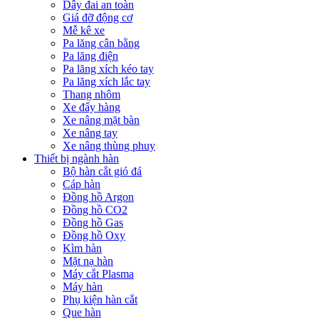
Dây đai an toàn
Giá đỡ động cơ
Mễ kê xe
Pa lăng cân bằng
Pa lăng điện
Pa lăng xích kéo tay
Pa lăng xích lắc tay
Thang nhôm
Xe đẩy hàng
Xe nâng mặt bàn
Xe nâng tay
Xe nâng thùng phuy
Thiết bị ngành hàn
Bộ hàn cắt gió đá
Cáp hàn
Đồng hồ Argon
Đồng hồ CO2
Đồng hồ Gas
Đồng hồ Oxy
Kìm hàn
Mặt nạ hàn
Máy cắt Plasma
Máy hàn
Phụ kiện hàn cắt
Que hàn