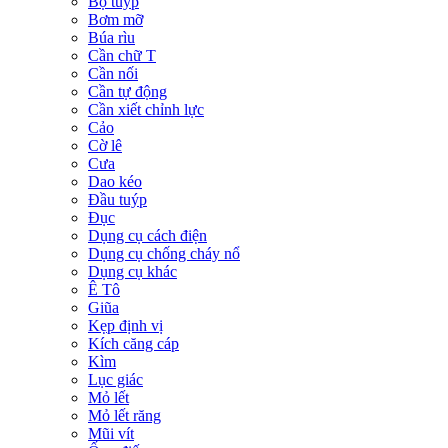
Bộ tuýp
Bơm mỡ
Búa rìu
Cần chữ T
Cần nối
Cần tự động
Cần xiết chỉnh lực
Cảo
Cờ lê
Cưa
Dao kéo
Đầu tuýp
Đục
Dụng cụ cách điện
Dụng cụ chống cháy nổ
Dụng cụ khác
Ê Tô
Giũa
Kẹp định vị
Kích căng cáp
Kìm
Lục giác
Mỏ lết
Mỏ lết răng
Mũi vít