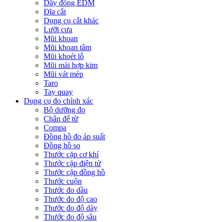
Dây đồng EDM
Đĩa cắt
Dụng cụ cắt khác
Lưỡi cưa
Mũi khoan
Mũi khoan tâm
Mũi khoét lỗ
Mũi mài hợp kim
Mũi vát mép
Taro
Tay quay
Dụng cụ đo chính xác
Bộ dưỡng đo
Chân đế từ
Compa
Đồng hồ đo áp suất
Đồng hồ so
Thước cặp cơ khí
Thước cặp điện tử
Thước cặp đồng hồ
Thước cuộn
Thước đo dầu
Thước đo độ cao
Thước đo độ dày
Thước đo độ sâu