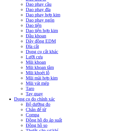
Dao phay cầu
Dao phay đĩa
Dao phay hợp kim
Dao phay ngón
Dao tiện
Dao tiện hợp kim
Đầu khoan
Dây đồng EDM
Đĩa cắt
Dụng cụ cắt khác
Lưỡi cưa
Mũi khoan
Mũi khoan tâm
Mũi khoét lỗ
Mũi mài hợp kim
Mũi vát mép
Taro
Tay quay
Dụng cụ đo chính xác
Bộ dưỡng đo
Chân đế từ
Compa
Đồng hồ đo áp suất
Đồng hồ so
Thước cặp cơ khí