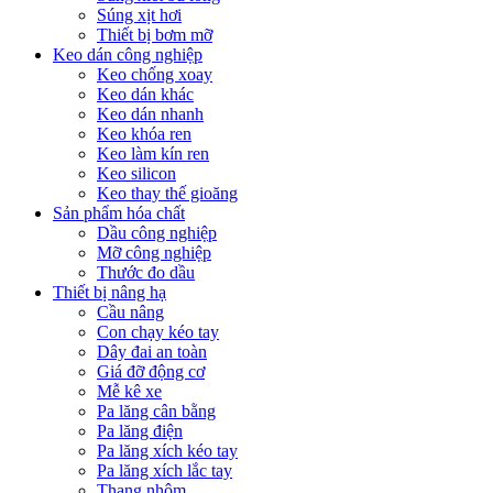
Súng xịt hơi
Thiết bị bơm mỡ
Keo dán công nghiệp
Keo chống xoay
Keo dán khác
Keo dán nhanh
Keo khóa ren
Keo làm kín ren
Keo silicon
Keo thay thế gioăng
Sản phẩm hóa chất
Dầu công nghiệp
Mỡ công nghiệp
Thước đo dầu
Thiết bị nâng hạ
Cầu nâng
Con chạy kéo tay
Dây đai an toàn
Giá đỡ động cơ
Mễ kê xe
Pa lăng cân bằng
Pa lăng điện
Pa lăng xích kéo tay
Pa lăng xích lắc tay
Thang nhôm