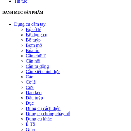
Tin tức
DANH MỤC SẢN PHẨM
Dụng cụ cầm tay
Bộ cờ lê
Bộ dụng cụ
Bộ tuýp
Bơm mỡ
Búa rìu
Cần chữ T
Cần nối
Cần tự động
Cần xiết chỉnh lực
Cảo
Cờ lê
Cưa
Dao kéo
Đầu tuýp
Đục
Dụng cụ cách điện
Dụng cụ chống cháy nổ
Dụng cụ khác
Ê Tô
Giũa