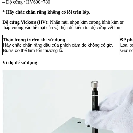
– Độ cứng / HV600~780
* Hãy chắc chắn rằng không có lỗi trên lớp.
Độ cứng Vickers (HV):
Nhấn mũi nhọn kim cương hình kim tự
tháp vuông vào bề mặt của vật liệu để kiểm tra độ cứng vết lõm.
Thận trọng trước khi sử dụng
Đề ph
Hãy chắc chắn rằng đầu của phích cắm đo không có gờ.
Loại b
Burrs có thể làm tổn thương lỗ.
Giữ nó
Ví dụ để sử dụng