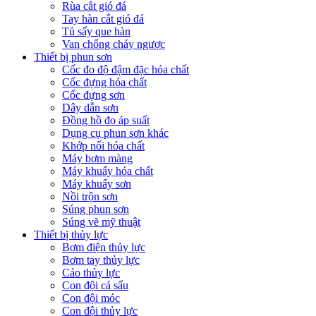
Rùa cắt gió đá
Tay hàn cắt gió đá
Tủ sấy que hàn
Van chống cháy ngược
Thiết bị phun sơn
Cốc đo độ đậm đặc hóa chất
Cốc đựng hóa chất
Cốc đựng sơn
Dây dẫn sơn
Đồng hồ đo áp suất
Dụng cụ phun sơn khác
Khớp nối hóa chất
Máy bơm màng
Máy khuấy hóa chất
Máy khuấy sơn
Nồi trộn sơn
Súng phun sơn
Súng vẽ mỹ thuật
Thiết bị thủy lực
Bơm điện thủy lực
Bơm tay thủy lực
Cảo thủy lực
Con đội cá sấu
Con đội móc
Con đội thủy lực