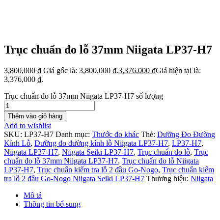
Trục chuẩn đo lỗ 37mm Niigata LP37-H7
3,800,000
₫
Giá gốc là: 3,800,000 ₫.
3,376,000
₫
Giá hiện tại là:
3,376,000 ₫.
Trục chuẩn đo lỗ 37mm Niigata LP37-H7 số lượng
Thêm vào giỏ hàng
Add to wishlist
SKU:
LP37-H7
Danh mục:
Thước đo khác
Thẻ:
Dưỡng Đo Đường
Kính Lỗ
,
Dưỡng đo đường kính lỗ Niigata LP37-H7
,
LP37-H7
,
Niigata LP37-H7
,
Niigata Seiki LP37-H7
,
Trục chuẩn đo lỗ
,
Trục
chuẩn đo lỗ 37mm Niigata LP37-H7
,
Trục chuẩn đo lỗ Niigata
LP37-H7
,
Trục chuẩn kiểm tra lỗ 2 đầu Go-Nogo
,
Trục chuẩn kiểm
tra lỗ 2 đầu Go-Nogo Niigata Seiki LP37-H7
Thương hiệu:
Niigata
Mô tả
Thông tin bổ sung