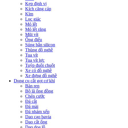
Kẹp định vị
Kích căng cáp
Kìm
Lục giác
Mỏ lết
Mỏ lết răng
Mũi vít
Ống điếu
Súng bắn silicon
Thùng đồ nghề
Tua vít
Tua vít lực
Tuýp đuôi chuột
Xe có đồ nghề
Xe đựng đồ nghề
Dụng cụ cắt gọt cơ khí
Bàn ren
Bộ lã ống đồng
Chén cước
Đá cắt
Đá mài
Đá nhám xếp
Dao cạo bavia
Dao cắt ống
Dao doa lỗ