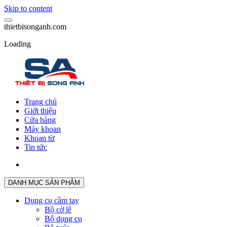
Skip to content
t
h
i
e
t
b
i
s
o
n
g
a
n
h
.
c
o
m
Loading
Trang chủ
Giới thiệu
Cửa hàng
Máy khoan
Khoan từ
Tin tức
DANH MỤC SẢN PHẨM
Dụng cụ cầm tay
Bộ cờ lê
Bộ dụng cụ