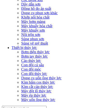
Dây dẫn sơn
Đồng hồ đo áp suất
Dụng cụ phun sơn khác
Khớp nối hóa chất
Máy bơm màng
Máy khuấy hóa chất
Máy khuấy sơn
Nồi trộn sơn
Súng phun sơn
Súng vẽ mỹ thuật
Thiết bị thủy lực
Bơm điện thủy lực
Bơm tay thủy lực
Cảo thủy lực
Con đội cá sấu
Con đội móc
Con đội thủy lực
Dụng cụ uốn ống thủy lực
Kìm bấm cos thủy lực
Kìm cắt cáp thủy lực
Máy đột lỗ thủy lực
Máy ép thủy lực
Máy uốn ống thủy lực