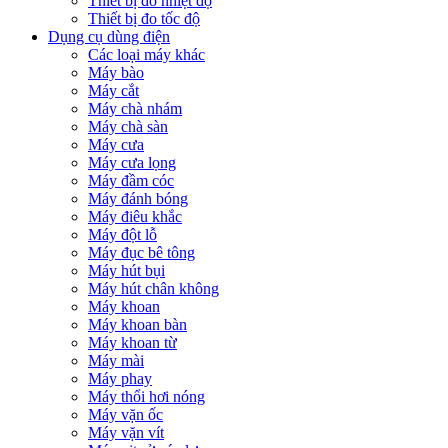
Thiết bị đo nhiệt độ
Thiết bị đo tốc độ
Dụng cụ dùng điện
Các loại máy khác
Máy bào
Máy cắt
Máy chà nhám
Máy chà sàn
Máy cưa
Máy cưa lọng
Máy đầm cóc
Máy đánh bóng
Máy điêu khắc
Máy đột lỗ
Máy đục bê tông
Máy hút bụi
Máy hút chân không
Máy khoan
Máy khoan bàn
Máy khoan từ
Máy mài
Máy phay
Máy thổi hơi nóng
Máy vặn ốc
Máy vặn vít