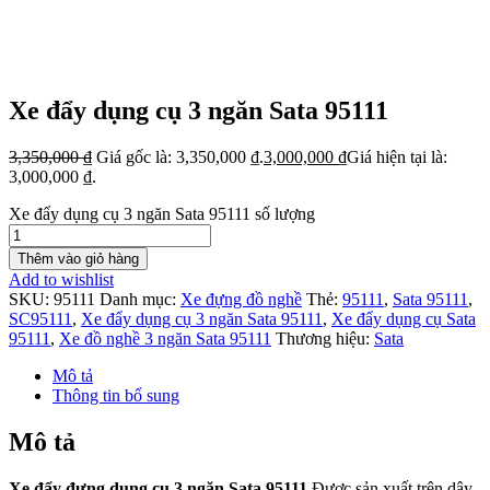
Xe đẩy dụng cụ 3 ngăn Sata 95111
3,350,000
₫
Giá gốc là: 3,350,000 ₫.
3,000,000
₫
Giá hiện tại là:
3,000,000 ₫.
Xe đẩy dụng cụ 3 ngăn Sata 95111 số lượng
Thêm vào giỏ hàng
Add to wishlist
SKU:
95111
Danh mục:
Xe đựng đồ nghề
Thẻ:
95111
,
Sata 95111
,
SC95111
,
Xe đẩy dụng cụ 3 ngăn Sata 95111
,
Xe đẩy dụng cụ Sata
95111
,
Xe đồ nghề 3 ngăn Sata 95111
Thương hiệu:
Sata
Mô tả
Thông tin bổ sung
Mô tả
Xe đẩy đựng dụng cụ 3 ngăn Sata 95111
Được sản xuất trên dây