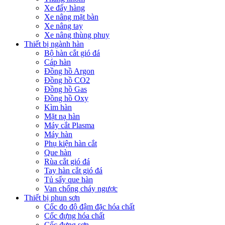
Xe đẩy hàng
Xe nâng mặt bàn
Xe nâng tay
Xe nâng thùng phuy
Thiết bị ngành hàn
Bộ hàn cắt gió đá
Cáp hàn
Đồng hồ Argon
Đồng hồ CO2
Đồng hồ Gas
Đồng hồ Oxy
Kìm hàn
Mặt nạ hàn
Máy cắt Plasma
Máy hàn
Phụ kiện hàn cắt
Que hàn
Rùa cắt gió đá
Tay hàn cắt gió đá
Tủ sấy que hàn
Van chống cháy ngược
Thiết bị phun sơn
Cốc đo độ đậm đặc hóa chất
Cốc đựng hóa chất
Cốc đựng sơn