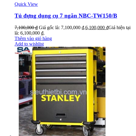
Quick View
Tủ đựng dụng cụ 7 ngăn NBC-TW150/B
7,100,000
₫
Giá gốc là: 7,100,000 ₫.
6,100,000
₫
Giá hiện tại
là: 6,100,000 ₫.
Thêm vào giỏ hàng
Add to wishlist