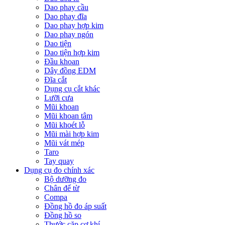
Dao phay cầu
Dao phay đĩa
Dao phay hợp kim
Dao phay ngón
Dao tiện
Dao tiện hợp kim
Đầu khoan
Dây đồng EDM
Đĩa cắt
Dụng cụ cắt khác
Lưỡi cưa
Mũi khoan
Mũi khoan tâm
Mũi khoét lỗ
Mũi mài hợp kim
Mũi vát mép
Taro
Tay quay
Dụng cụ đo chính xác
Bộ dưỡng đo
Chân đế từ
Compa
Đồng hồ đo áp suất
Đồng hồ so
Thước cặp cơ khí