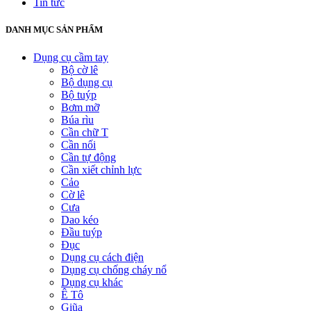
Tin tức
DANH MỤC SẢN PHẨM
Dụng cụ cầm tay
Bộ cờ lê
Bộ dụng cụ
Bộ tuýp
Bơm mỡ
Búa rìu
Cần chữ T
Cần nối
Cần tự động
Cần xiết chỉnh lực
Cảo
Cờ lê
Cưa
Dao kéo
Đầu tuýp
Đục
Dụng cụ cách điện
Dụng cụ chống cháy nổ
Dụng cụ khác
Ê Tô
Giũa