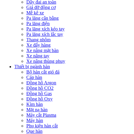
Dây đai an toàn
Giá đỡ động cơ
Mễ kê xe
Pa lăng cân bằng
Pa lăng điện
Pa lăng xích kéo tay
Pa lăng xích lắc tay
Thang nhôm
Xe đẩy hàng
Xe nâng mặt bàn
Xe nâng tay
Xe nâng thùng phuy
Thiết bị ngành hàn
Bộ hàn cắt gió đá
Cáp hàn
Đồng hồ Argon
Đồng hồ CO2
Đồng hồ Gas
Đồng hồ Oxy
Kìm hàn
Mặt nạ hàn
Máy cắt Plasma
Máy hàn
Phụ kiện hàn cắt
Que hàn