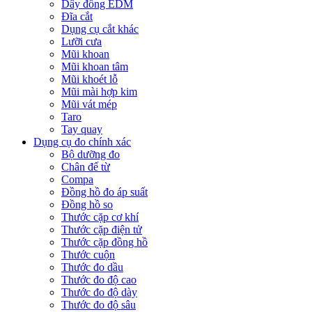
Dây đồng EDM
Đĩa cắt
Dụng cụ cắt khác
Lưỡi cưa
Mũi khoan
Mũi khoan tâm
Mũi khoét lỗ
Mũi mài hợp kim
Mũi vát mép
Taro
Tay quay
Dụng cụ đo chính xác
Bộ dưỡng đo
Chân đế từ
Compa
Đồng hồ đo áp suất
Đồng hồ so
Thước cặp cơ khí
Thước cặp điện tử
Thước cặp đồng hồ
Thước cuộn
Thước đo dầu
Thước đo độ cao
Thước đo độ dày
Thước đo độ sâu