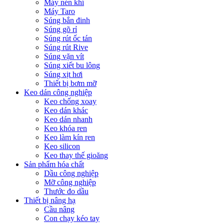
Máy nén khí
Máy Taro
Súng bắn đinh
Súng gõ rỉ
Súng rút ốc tán
Súng rút Rive
Súng vặn vít
Súng xiết bu lông
Súng xịt hơi
Thiết bị bơm mỡ
Keo dán công nghiệp
Keo chống xoay
Keo dán khác
Keo dán nhanh
Keo khóa ren
Keo làm kín ren
Keo silicon
Keo thay thế gioăng
Sản phẩm hóa chất
Dầu công nghiệp
Mỡ công nghiệp
Thước đo dầu
Thiết bị nâng hạ
Cầu nâng
Con chạy kéo tay