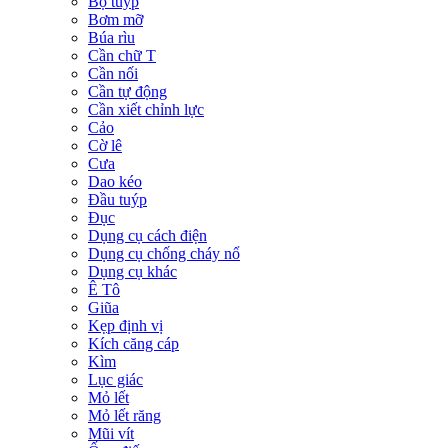
Bộ tuýp
Bơm mỡ
Búa rìu
Cần chữ T
Cần nối
Cần tự động
Cần xiết chỉnh lực
Cảo
Cờ lê
Cưa
Dao kéo
Đầu tuýp
Đục
Dụng cụ cách điện
Dụng cụ chống cháy nổ
Dụng cụ khác
Ê Tô
Giũa
Kẹp định vị
Kích căng cáp
Kìm
Lục giác
Mỏ lết
Mỏ lết răng
Mũi vít