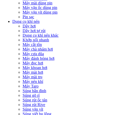
Máy mài dùng pin
Máy vặn ốc dùng pin
Máy vặn vít dùng pin
Pin sạc
Dụng cụ khí nén
Dây hơi
Dây hơi tự rút
Dụng cụ khí nén khác
Khớp nối nhanh
Máy cắt tôn
Máy chà nhám hơi
Máy cưa dũa
Máy đánh bóng hơi
Máy đục hơi
Máy khoan hơi
Máy mài hơi
Máy mài trụ
Máy nén khí
Máy Taro
Súng bắn đinh
Súng gõ rỉ
Súng rút ốc tán
Súng rút Rive
Súng vặn vít
Súng xiết bu lông