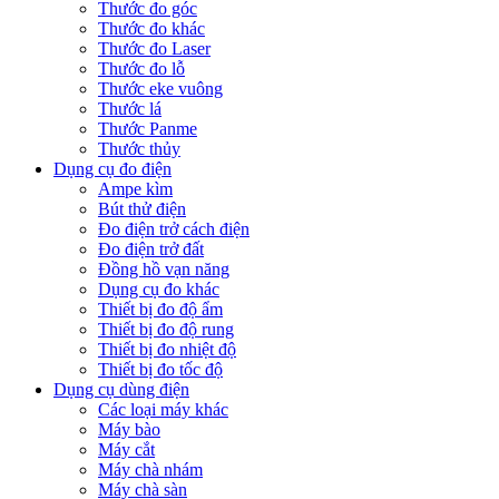
Thước đo góc
Thước đo khác
Thước đo Laser
Thước đo lỗ
Thước eke vuông
Thước lá
Thước Panme
Thước thủy
Dụng cụ đo điện
Ampe kìm
Bút thử điện
Đo điện trở cách điện
Đo điện trở đất
Đồng hồ vạn năng
Dụng cụ đo khác
Thiết bị đo độ ẩm
Thiết bị đo độ rung
Thiết bị đo nhiệt độ
Thiết bị đo tốc độ
Dụng cụ dùng điện
Các loại máy khác
Máy bào
Máy cắt
Máy chà nhám
Máy chà sàn