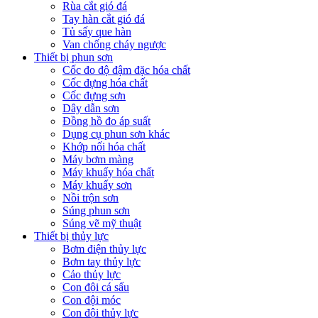
Rùa cắt gió đá
Tay hàn cắt gió đá
Tủ sấy que hàn
Van chống cháy ngược
Thiết bị phun sơn
Cốc đo độ đậm đặc hóa chất
Cốc đựng hóa chất
Cốc đựng sơn
Dây dẫn sơn
Đồng hồ đo áp suất
Dụng cụ phun sơn khác
Khớp nối hóa chất
Máy bơm màng
Máy khuấy hóa chất
Máy khuấy sơn
Nồi trộn sơn
Súng phun sơn
Súng vẽ mỹ thuật
Thiết bị thủy lực
Bơm điện thủy lực
Bơm tay thủy lực
Cảo thủy lực
Con đội cá sấu
Con đội móc
Con đội thủy lực