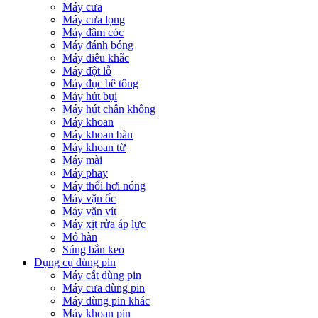
Máy cưa
Máy cưa lọng
Máy đầm cóc
Máy đánh bóng
Máy điêu khắc
Máy đột lỗ
Máy đục bê tông
Máy hút bụi
Máy hút chân không
Máy khoan
Máy khoan bàn
Máy khoan từ
Máy mài
Máy phay
Máy thổi hơi nóng
Máy vặn ốc
Máy vặn vít
Máy xịt rửa áp lực
Mỏ hàn
Súng bắn keo
Dụng cụ dùng pin
Máy cắt dùng pin
Máy cưa dùng pin
Máy dùng pin khác
Máy khoan pin