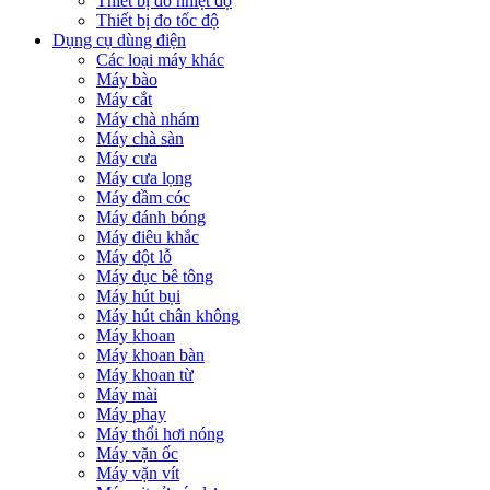
Thiết bị đo nhiệt độ
Thiết bị đo tốc độ
Dụng cụ dùng điện
Các loại máy khác
Máy bào
Máy cắt
Máy chà nhám
Máy chà sàn
Máy cưa
Máy cưa lọng
Máy đầm cóc
Máy đánh bóng
Máy điêu khắc
Máy đột lỗ
Máy đục bê tông
Máy hút bụi
Máy hút chân không
Máy khoan
Máy khoan bàn
Máy khoan từ
Máy mài
Máy phay
Máy thổi hơi nóng
Máy vặn ốc
Máy vặn vít