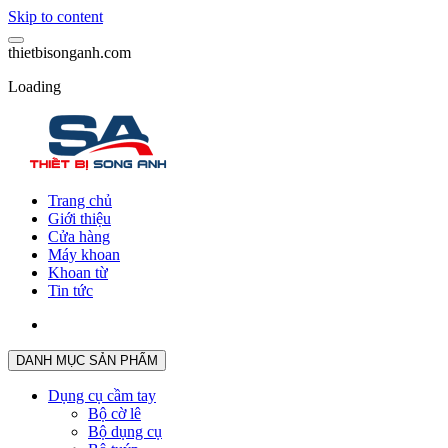
Skip to content
t
h
i
e
t
b
i
s
o
n
g
a
n
h
.
c
o
m
Loading
Trang chủ
Giới thiệu
Cửa hàng
Máy khoan
Khoan từ
Tin tức
DANH MỤC SẢN PHẨM
Dụng cụ cầm tay
Bộ cờ lê
Bộ dụng cụ