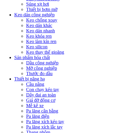
Súng xịt hơi
Thiết bị bơm mỡ
Keo dán công nghiệp
Keo chống xoay
Keo dán khác
Keo dán nhanh
Keo khóa ren
Keo làm kín ren
Keo silicon
Keo thay thế gioăng
Sản phẩm hóa chất
Dầu công nghiệp
Mỡ công nghiệp
Thước đo dầu
Thiết bị nâng hạ
Cầu nâng
Con chạy kéo tay
Dây đai an toàn
Giá đỡ động cơ
Mễ kê xe
Pa lăng cân bằng
Pa lăng điện
Pa lăng xích kéo tay
Pa lăng xích lắc tay
Thang nhôm