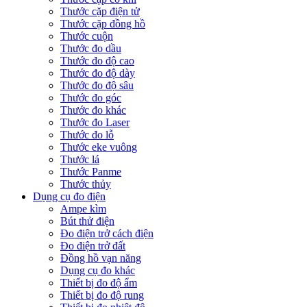
Thước cặp điện tử
Thước cặp đồng hồ
Thước cuộn
Thước đo dầu
Thước đo độ cao
Thước đo độ dày
Thước đo độ sâu
Thước đo góc
Thước đo khác
Thước đo Laser
Thước đo lỗ
Thước eke vuông
Thước lá
Thước Panme
Thước thủy
Dụng cụ đo điện
Ampe kìm
Bút thử điện
Đo điện trở cách điện
Đo điện trở đất
Đồng hồ vạn năng
Dụng cụ đo khác
Thiết bị đo độ ẩm
Thiết bị đo độ rung