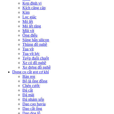
Kẹp định vị
Kích căng cáp
Kìm
Lục giác
Mỏ lết
Mỏ lết răng
Mũi vít
Ống điếu
Súng bắn silicon
Thùng đồ nghề
Tua vít
Tua vít lực
Tuýp đuôi chuột
Xe có đồ nghề
Xe đựng đồ nghề
Dụng cụ cắt gọt cơ khí
Bàn ren
Bộ lã ống đồng
Chén cước
Đá cắt
Đá mài
Đá nhám xếp
Dao cạo bavia
Dao cắt ống
Dao doa lỗ