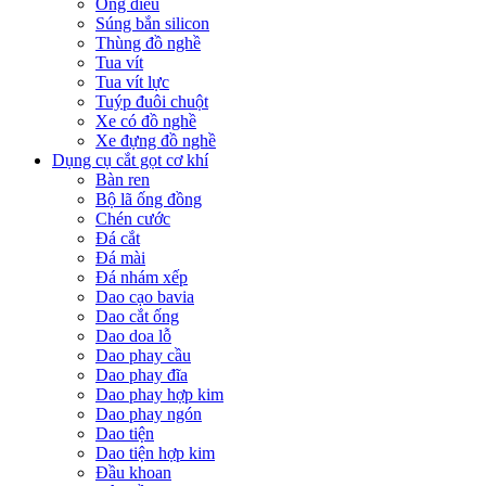
Ống điếu
Súng bắn silicon
Thùng đồ nghề
Tua vít
Tua vít lực
Tuýp đuôi chuột
Xe có đồ nghề
Xe đựng đồ nghề
Dụng cụ cắt gọt cơ khí
Bàn ren
Bộ lã ống đồng
Chén cước
Đá cắt
Đá mài
Đá nhám xếp
Dao cạo bavia
Dao cắt ống
Dao doa lỗ
Dao phay cầu
Dao phay đĩa
Dao phay hợp kim
Dao phay ngón
Dao tiện
Dao tiện hợp kim
Đầu khoan