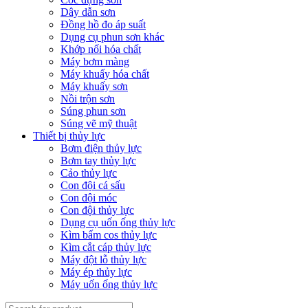
Dây dẫn sơn
Đồng hồ đo áp suất
Dụng cụ phun sơn khác
Khớp nối hóa chất
Máy bơm màng
Máy khuấy hóa chất
Máy khuấy sơn
Nồi trộn sơn
Súng phun sơn
Súng vẽ mỹ thuật
Thiết bị thủy lực
Bơm điện thủy lực
Bơm tay thủy lực
Cảo thủy lực
Con đội cá sấu
Con đội móc
Con đội thủy lực
Dụng cụ uốn ống thủy lực
Kìm bấm cos thủy lực
Kìm cắt cáp thủy lực
Máy đột lỗ thủy lực
Máy ép thủy lực
Máy uốn ống thủy lực