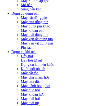
Máy xịt rửa áp lực
Mỏ hàn
Súng bắn keo
Dụng cụ dùng pin
Máy cắt dùng pin
Máy cưa dùng pin
Máy dùng pin khác
Máy khoan pin
Máy mài dùng pin
Máy vặn ốc dùng pin
Máy vặn vít dùng pin
Pin sạc
Dụng cụ khí nén
Dây hơi
Dây hơi tự rút
Dụng cụ khí nén khác
Khớp nối nhanh
Máy cắt tôn
Máy chà nhám hơi
Máy cưa dũa
Máy đánh bóng hơi
Máy đục hơi
Máy khoan hơi
Máy mài hơi
Máy mài trụ