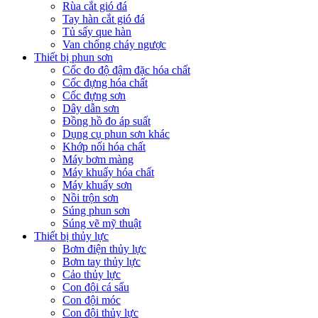
Rùa cắt gió đá
Tay hàn cắt gió đá
Tủ sấy que hàn
Van chống cháy ngược
Thiết bị phun sơn
Cốc đo độ đậm đặc hóa chất
Cốc đựng hóa chất
Cốc đựng sơn
Dây dẫn sơn
Đồng hồ đo áp suất
Dụng cụ phun sơn khác
Khớp nối hóa chất
Máy bơm màng
Máy khuấy hóa chất
Máy khuấy sơn
Nồi trộn sơn
Súng phun sơn
Súng vẽ mỹ thuật
Thiết bị thủy lực
Bơm điện thủy lực
Bơm tay thủy lực
Cảo thủy lực
Con đội cá sấu
Con đội móc
Con đội thủy lực