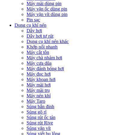
Máy mài dùng pin
Máy vặn ốc dùng pin
Máy vặn vít dùng pin
Pin sạc
Dụng cụ khí nén
Dây hơi
Dây hơi tự rút
Dụng cụ khí nén khác
Khớp nối nhanh
Máy cắt tôn
Máy chà nhám hơi
Máy cưa dũa
Máy đánh bóng hơi
Máy đục hơi
Máy khoan hơi
Máy mài hơi
Máy mài trụ
Máy nén khí
Máy Taro
Súng bắn đinh
Súng gõ rỉ
Súng rút ốc tán
Súng rút Rive
Súng vặn vít
Súng xiết bu lông