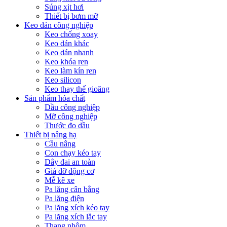
Súng xịt hơi
Thiết bị bơm mỡ
Keo dán công nghiệp
Keo chống xoay
Keo dán khác
Keo dán nhanh
Keo khóa ren
Keo làm kín ren
Keo silicon
Keo thay thế gioăng
Sản phẩm hóa chất
Dầu công nghiệp
Mỡ công nghiệp
Thước đo dầu
Thiết bị nâng hạ
Cầu nâng
Con chạy kéo tay
Dây đai an toàn
Giá đỡ động cơ
Mễ kê xe
Pa lăng cân bằng
Pa lăng điện
Pa lăng xích kéo tay
Pa lăng xích lắc tay
Thang nhôm