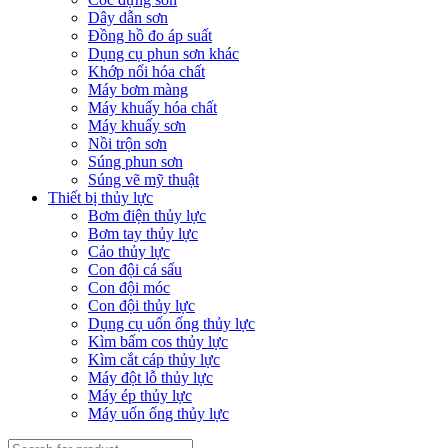
Dây dẫn sơn
Đồng hồ đo áp suất
Dụng cụ phun sơn khác
Khớp nối hóa chất
Máy bơm màng
Máy khuấy hóa chất
Máy khuấy sơn
Nồi trộn sơn
Súng phun sơn
Súng vẽ mỹ thuật
Thiết bị thủy lực
Bơm điện thủy lực
Bơm tay thủy lực
Cảo thủy lực
Con đội cá sấu
Con đội móc
Con đội thủy lực
Dụng cụ uốn ống thủy lực
Kìm bấm cos thủy lực
Kìm cắt cáp thủy lực
Máy đột lỗ thủy lực
Máy ép thủy lực
Máy uốn ống thủy lực