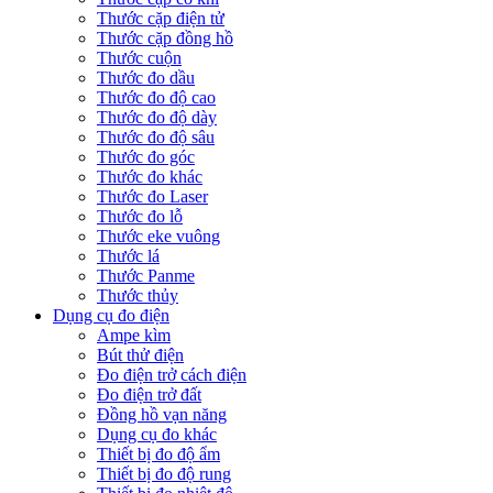
Thước cặp điện tử
Thước cặp đồng hồ
Thước cuộn
Thước đo dầu
Thước đo độ cao
Thước đo độ dày
Thước đo độ sâu
Thước đo góc
Thước đo khác
Thước đo Laser
Thước đo lỗ
Thước eke vuông
Thước lá
Thước Panme
Thước thủy
Dụng cụ đo điện
Ampe kìm
Bút thử điện
Đo điện trở cách điện
Đo điện trở đất
Đồng hồ vạn năng
Dụng cụ đo khác
Thiết bị đo độ ẩm
Thiết bị đo độ rung