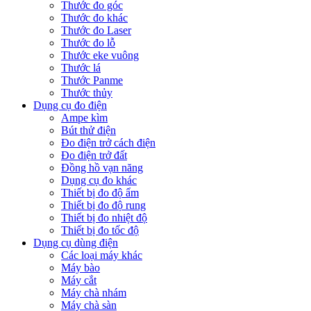
Thước đo góc
Thước đo khác
Thước đo Laser
Thước đo lỗ
Thước eke vuông
Thước lá
Thước Panme
Thước thủy
Dụng cụ đo điện
Ampe kìm
Bút thử điện
Đo điện trở cách điện
Đo điện trở đất
Đồng hồ vạn năng
Dụng cụ đo khác
Thiết bị đo độ ẩm
Thiết bị đo độ rung
Thiết bị đo nhiệt độ
Thiết bị đo tốc độ
Dụng cụ dùng điện
Các loại máy khác
Máy bào
Máy cắt
Máy chà nhám
Máy chà sàn