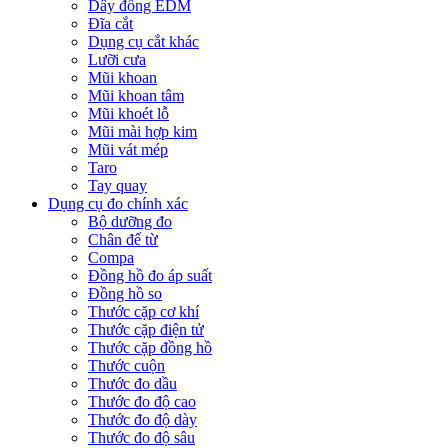
Dây đồng EDM
Đĩa cắt
Dụng cụ cắt khác
Lưỡi cưa
Mũi khoan
Mũi khoan tâm
Mũi khoét lỗ
Mũi mài hợp kim
Mũi vát mép
Taro
Tay quay
Dụng cụ đo chính xác
Bộ dưỡng đo
Chân đế từ
Compa
Đồng hồ đo áp suất
Đồng hồ so
Thước cặp cơ khí
Thước cặp điện tử
Thước cặp đồng hồ
Thước cuộn
Thước đo dầu
Thước đo độ cao
Thước đo độ dày
Thước đo độ sâu