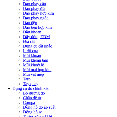
Dao phay cầu
Dao phay đĩa
Dao phay hợp kim
Dao phay ngón
Dao tiện
Dao tiện hợp kim
Đầu khoan
Dây đồng EDM
Đĩa cắt
Dụng cụ cắt khác
Lưỡi cưa
Mũi khoan
Mũi khoan tâm
Mũi khoét lỗ
Mũi mài hợp kim
Mũi vát mép
Taro
Tay quay
Dụng cụ đo chính xác
Bộ dưỡng đo
Chân đế từ
Compa
Đồng hồ đo áp suất
Đồng hồ so
Thước cặp cơ khí