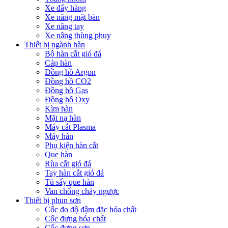
Xe đẩy hàng
Xe nâng mặt bàn
Xe nâng tay
Xe nâng thùng phuy
Thiết bị ngành hàn
Bộ hàn cắt gió đá
Cáp hàn
Đồng hồ Argon
Đồng hồ CO2
Đồng hồ Gas
Đồng hồ Oxy
Kìm hàn
Mặt nạ hàn
Máy cắt Plasma
Máy hàn
Phụ kiện hàn cắt
Que hàn
Rùa cắt gió đá
Tay hàn cắt gió đá
Tủ sấy que hàn
Van chống cháy ngược
Thiết bị phun sơn
Cốc đo độ đậm đặc hóa chất
Cốc đựng hóa chất
Cốc đựng sơn