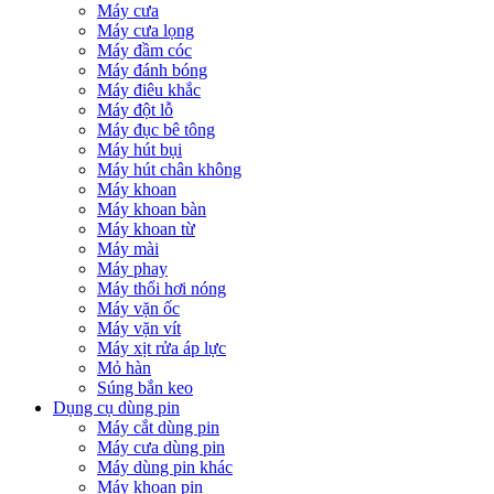
Máy cưa
Máy cưa lọng
Máy đầm cóc
Máy đánh bóng
Máy điêu khắc
Máy đột lỗ
Máy đục bê tông
Máy hút bụi
Máy hút chân không
Máy khoan
Máy khoan bàn
Máy khoan từ
Máy mài
Máy phay
Máy thổi hơi nóng
Máy vặn ốc
Máy vặn vít
Máy xịt rửa áp lực
Mỏ hàn
Súng bắn keo
Dụng cụ dùng pin
Máy cắt dùng pin
Máy cưa dùng pin
Máy dùng pin khác
Máy khoan pin