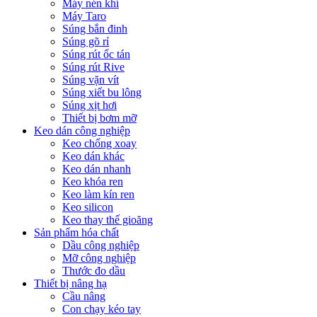
Máy nén khí
Máy Taro
Súng bắn đinh
Súng gõ rỉ
Súng rút ốc tán
Súng rút Rive
Súng vặn vít
Súng xiết bu lông
Súng xịt hơi
Thiết bị bơm mỡ
Keo dán công nghiệp
Keo chống xoay
Keo dán khác
Keo dán nhanh
Keo khóa ren
Keo làm kín ren
Keo silicon
Keo thay thế gioăng
Sản phẩm hóa chất
Dầu công nghiệp
Mỡ công nghiệp
Thước đo dầu
Thiết bị nâng hạ
Cầu nâng
Con chạy kéo tay