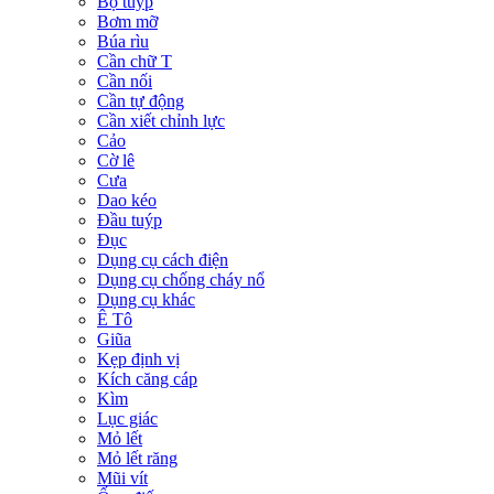
Bộ tuýp
Bơm mỡ
Búa rìu
Cần chữ T
Cần nối
Cần tự động
Cần xiết chỉnh lực
Cảo
Cờ lê
Cưa
Dao kéo
Đầu tuýp
Đục
Dụng cụ cách điện
Dụng cụ chống cháy nổ
Dụng cụ khác
Ê Tô
Giũa
Kẹp định vị
Kích căng cáp
Kìm
Lục giác
Mỏ lết
Mỏ lết răng
Mũi vít