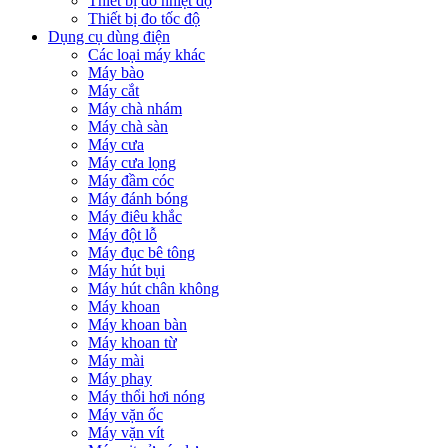
Thiết bị đo nhiệt độ
Thiết bị đo tốc độ
Dụng cụ dùng điện
Các loại máy khác
Máy bào
Máy cắt
Máy chà nhám
Máy chà sàn
Máy cưa
Máy cưa lọng
Máy đầm cóc
Máy đánh bóng
Máy điêu khắc
Máy đột lỗ
Máy đục bê tông
Máy hút bụi
Máy hút chân không
Máy khoan
Máy khoan bàn
Máy khoan từ
Máy mài
Máy phay
Máy thổi hơi nóng
Máy vặn ốc
Máy vặn vít