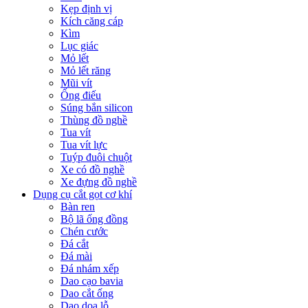
Kẹp định vị
Kích căng cáp
Kìm
Lục giác
Mỏ lết
Mỏ lết răng
Mũi vít
Ống điếu
Súng bắn silicon
Thùng đồ nghề
Tua vít
Tua vít lực
Tuýp đuôi chuột
Xe có đồ nghề
Xe đựng đồ nghề
Dụng cụ cắt gọt cơ khí
Bàn ren
Bộ lã ống đồng
Chén cước
Đá cắt
Đá mài
Đá nhám xếp
Dao cạo bavia
Dao cắt ống
Dao doa lỗ