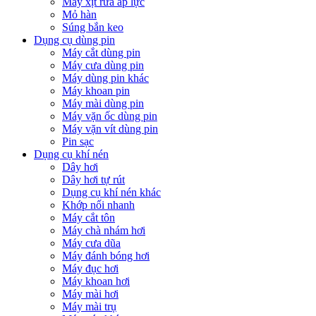
Máy xịt rửa áp lực
Mỏ hàn
Súng bắn keo
Dụng cụ dùng pin
Máy cắt dùng pin
Máy cưa dùng pin
Máy dùng pin khác
Máy khoan pin
Máy mài dùng pin
Máy vặn ốc dùng pin
Máy vặn vít dùng pin
Pin sạc
Dụng cụ khí nén
Dây hơi
Dây hơi tự rút
Dụng cụ khí nén khác
Khớp nối nhanh
Máy cắt tôn
Máy chà nhám hơi
Máy cưa dũa
Máy đánh bóng hơi
Máy đục hơi
Máy khoan hơi
Máy mài hơi
Máy mài trụ