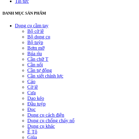
Tin tức
DANH MỤC SẢN PHẨM
Dụng cụ cầm tay
Bộ cờ lê
Bộ dụng cụ
Bộ tuýp
Bơm mỡ
Búa rìu
Cần chữ T
Cần nối
Cần tự động
Cần xiết chỉnh lực
Cảo
Cờ lê
Cưa
Dao kéo
Đầu tuýp
Đục
Dụng cụ cách điện
Dụng cụ chống cháy nổ
Dụng cụ khác
Ê Tô
Giũa