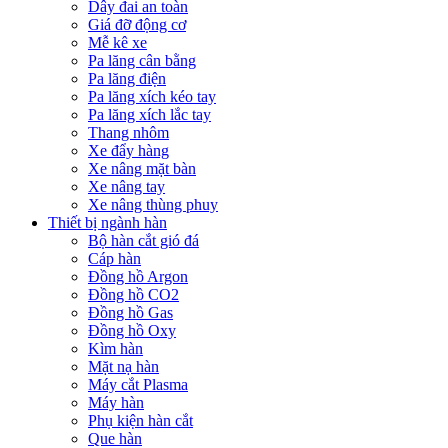
Dây đai an toàn
Giá đỡ động cơ
Mễ kê xe
Pa lăng cân bằng
Pa lăng điện
Pa lăng xích kéo tay
Pa lăng xích lắc tay
Thang nhôm
Xe đẩy hàng
Xe nâng mặt bàn
Xe nâng tay
Xe nâng thùng phuy
Thiết bị ngành hàn
Bộ hàn cắt gió đá
Cáp hàn
Đồng hồ Argon
Đồng hồ CO2
Đồng hồ Gas
Đồng hồ Oxy
Kìm hàn
Mặt nạ hàn
Máy cắt Plasma
Máy hàn
Phụ kiện hàn cắt
Que hàn