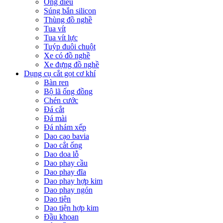
Ống điếu
Súng bắn silicon
Thùng đồ nghề
Tua vít
Tua vít lực
Tuýp đuôi chuột
Xe có đồ nghề
Xe đựng đồ nghề
Dụng cụ cắt gọt cơ khí
Bàn ren
Bộ lã ống đồng
Chén cước
Đá cắt
Đá mài
Đá nhám xếp
Dao cạo bavia
Dao cắt ống
Dao doa lỗ
Dao phay cầu
Dao phay đĩa
Dao phay hợp kim
Dao phay ngón
Dao tiện
Dao tiện hợp kim
Đầu khoan