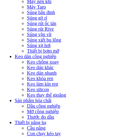
Máy nén khí
Máy Taro
Súng bắn đinh
Súng gõ rỉ
Súng rút ốc tán
Súng rút Rive
Súng vặn vít
Súng xiết bu lông
Súng xịt hơi
Thiết bị bơm mỡ
Keo dán công nghiệp
Keo chống xoay
Keo dán khác
Keo dán nhanh
Keo khóa ren
Keo làm kín ren
Keo silicon
Keo thay thế gioăng
Sản phẩm hóa chất
Dầu công nghiệp
Mỡ công nghiệp
Thước đo dầu
Thiết bị nâng hạ
Cầu nâng
Con chạy kéo tay