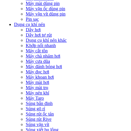
Máy mài dùng pin
Máy vặn ốc dùng pin
Máy vặn vít dùng pin
Pin sạc
Dụng cụ khí nén
Dây hơi
Dây hơi tự rút
Dụng cụ khí nén khác
Khớp nối nhanh
Máy cắt tôn
Máy chà nhám hơi
Máy cưa dũa
Máy đánh bóng hơi
Máy đục hơi
Máy khoan hơi
Máy mài hơi
Máy mài trụ
Máy nén khí
Máy Taro
Súng bắn đinh
Súng gõ rỉ
Súng rút ốc tán
Súng rút Rive
Súng vặn vít
Súng xiết bu lông