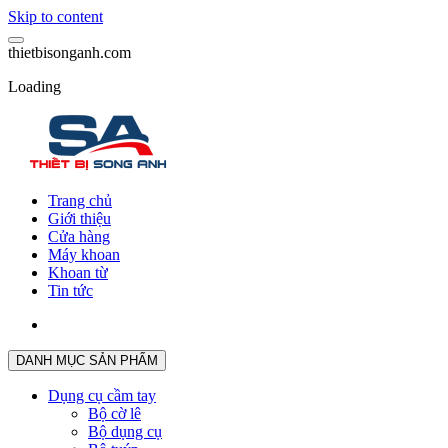
Skip to content
t
h
i
e
t
b
i
s
o
n
g
a
n
h
.
c
o
m
Loading
Trang chủ
Giới thiệu
Cửa hàng
Máy khoan
Khoan từ
Tin tức
DANH MỤC SẢN PHẨM
Dụng cụ cầm tay
Bộ cờ lê
Bộ dụng cụ