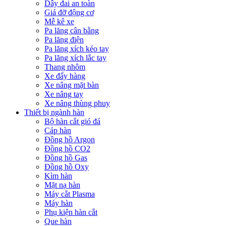
Dây đai an toàn
Giá đỡ động cơ
Mễ kê xe
Pa lăng cân bằng
Pa lăng điện
Pa lăng xích kéo tay
Pa lăng xích lắc tay
Thang nhôm
Xe đẩy hàng
Xe nâng mặt bàn
Xe nâng tay
Xe nâng thùng phuy
Thiết bị ngành hàn
Bộ hàn cắt gió đá
Cáp hàn
Đồng hồ Argon
Đồng hồ CO2
Đồng hồ Gas
Đồng hồ Oxy
Kìm hàn
Mặt nạ hàn
Máy cắt Plasma
Máy hàn
Phụ kiện hàn cắt
Que hàn