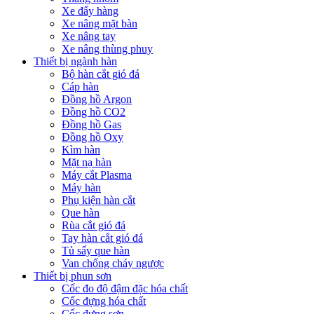
Xe đẩy hàng
Xe nâng mặt bàn
Xe nâng tay
Xe nâng thùng phuy
Thiết bị ngành hàn
Bộ hàn cắt gió đá
Cáp hàn
Đồng hồ Argon
Đồng hồ CO2
Đồng hồ Gas
Đồng hồ Oxy
Kìm hàn
Mặt nạ hàn
Máy cắt Plasma
Máy hàn
Phụ kiện hàn cắt
Que hàn
Rùa cắt gió đá
Tay hàn cắt gió đá
Tủ sấy que hàn
Van chống cháy ngược
Thiết bị phun sơn
Cốc đo độ đậm đặc hóa chất
Cốc đựng hóa chất
Cốc đựng sơn