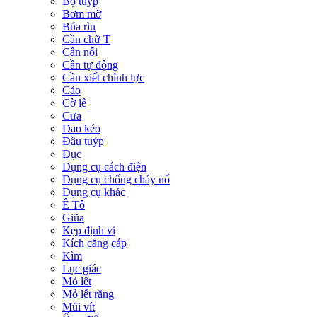
Bộ tuýp
Bơm mỡ
Búa rìu
Cần chữ T
Cần nối
Cần tự động
Cần xiết chỉnh lực
Cảo
Cờ lê
Cưa
Dao kéo
Đầu tuýp
Đục
Dụng cụ cách điện
Dụng cụ chống cháy nổ
Dụng cụ khác
Ê Tô
Giũa
Kẹp định vị
Kích căng cáp
Kìm
Lục giác
Mỏ lết
Mỏ lết răng
Mũi vít