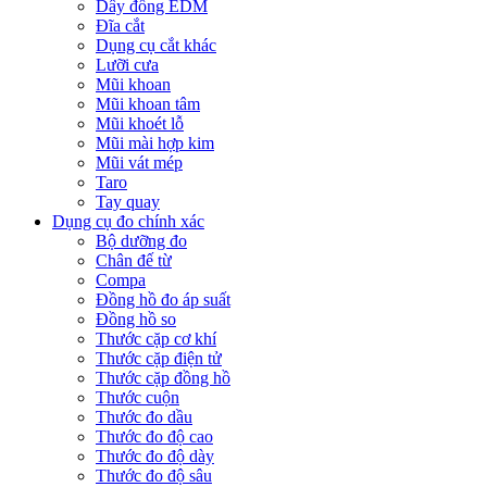
Dây đồng EDM
Đĩa cắt
Dụng cụ cắt khác
Lưỡi cưa
Mũi khoan
Mũi khoan tâm
Mũi khoét lỗ
Mũi mài hợp kim
Mũi vát mép
Taro
Tay quay
Dụng cụ đo chính xác
Bộ dưỡng đo
Chân đế từ
Compa
Đồng hồ đo áp suất
Đồng hồ so
Thước cặp cơ khí
Thước cặp điện tử
Thước cặp đồng hồ
Thước cuộn
Thước đo dầu
Thước đo độ cao
Thước đo độ dày
Thước đo độ sâu