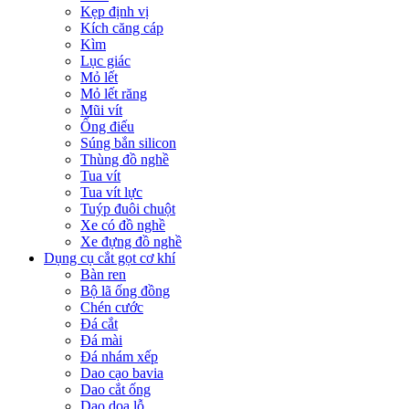
Kẹp định vị
Kích căng cáp
Kìm
Lục giác
Mỏ lết
Mỏ lết răng
Mũi vít
Ống điếu
Súng bắn silicon
Thùng đồ nghề
Tua vít
Tua vít lực
Tuýp đuôi chuột
Xe có đồ nghề
Xe đựng đồ nghề
Dụng cụ cắt gọt cơ khí
Bàn ren
Bộ lã ống đồng
Chén cước
Đá cắt
Đá mài
Đá nhám xếp
Dao cạo bavia
Dao cắt ống
Dao doa lỗ