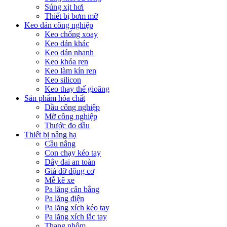
Súng xịt hơi
Thiết bị bơm mỡ
Keo dán công nghiệp
Keo chống xoay
Keo dán khác
Keo dán nhanh
Keo khóa ren
Keo làm kín ren
Keo silicon
Keo thay thế gioăng
Sản phẩm hóa chất
Dầu công nghiệp
Mỡ công nghiệp
Thước đo dầu
Thiết bị nâng hạ
Cầu nâng
Con chạy kéo tay
Dây đai an toàn
Giá đỡ động cơ
Mễ kê xe
Pa lăng cân bằng
Pa lăng điện
Pa lăng xích kéo tay
Pa lăng xích lắc tay
Thang nhôm