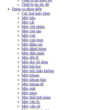
Thiết bị đo nhiệt độ
Thiết bị đo tốc độ
Dụng cụ dùng điện
Các loại máy khác
Máy bào
Máy cắt
Máy chà nhám
Máy chà sàn
Máy cưa
Máy cưa lọng
Máy đầm cóc
Máy đánh bóng
Máy điêu khắc
Máy đột lỗ
Máy đục bê tông
Máy hút bụi
Máy hút chân không
Máy khoan
Máy khoan bàn
Máy khoan từ
Máy mài
Máy phay
Máy thổi hơi nóng
Máy vặn ốc
Máy vặn vít