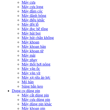
Máy cưa
Máy cưa lọng
Máy đầm cóc
Máy đánh bóng
Máy điêu khắc
Máy đột lỗ
Máy đục bê tông
Máy hút bụi
Máy hút chân không
Máy khoan
Máy khoan bàn
Máy khoan từ
Máy mài
Máy phay
Máy thổi hơi nóng
Máy vặn ốc
Máy vặn vít
Máy xịt rửa áp lực
Mỏ hàn
Súng bắn keo
Dụng cụ dùng pin
Máy cắt dùng pin
Máy cưa dùng pin
Máy dùng pin khác
Máy khoan pin