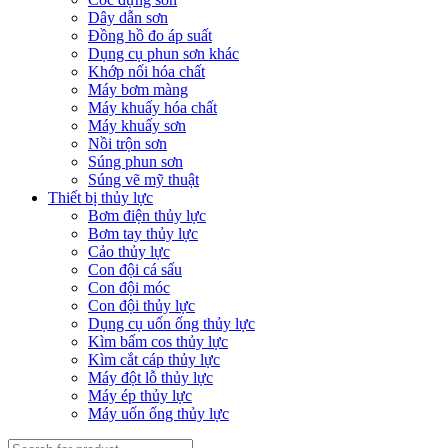
Dây dẫn sơn
Đồng hồ đo áp suất
Dụng cụ phun sơn khác
Khớp nối hóa chất
Máy bơm màng
Máy khuấy hóa chất
Máy khuấy sơn
Nồi trộn sơn
Súng phun sơn
Súng vẽ mỹ thuật
Thiết bị thủy lực
Bơm điện thủy lực
Bơm tay thủy lực
Cảo thủy lực
Con đội cá sấu
Con đội móc
Con đội thủy lực
Dụng cụ uốn ống thủy lực
Kìm bấm cos thủy lực
Kìm cắt cáp thủy lực
Máy đột lỗ thủy lực
Máy ép thủy lực
Máy uốn ống thủy lực