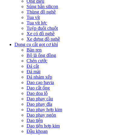
Ống điếu
Súng bắn silicon
Thùng đồ nghề
Tua vít
Tua vít lực
Tuýp đuôi chuột
Xe có đồ nghề
Xe đựng đồ nghề
Dụng cụ cắt gọt cơ khí
Bàn ren
Bộ lã ống đồng
Chén cước
Đá cắt
Đá mài
Đá nhám xếp
Dao cạo bavia
Dao cắt ống
Dao doa lỗ
Dao phay cầu
Dao phay đĩa
Dao phay hợp kim
Dao phay ngón
Dao tiện
Dao tiện hợp kim
Đầu khoan