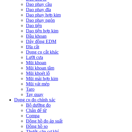
Dao phay cầu
Dao phay đĩa
Dao phay hợp kim
Dao phay ngón
Dao tiện
Dao tiện hợp kim
Đầu khoan
Dây đồng EDM
Đĩa cắt
Dụng cụ cắt khác
Lưỡi cưa
Mũi khoan
Mũi khoan tâm
Mũi khoét lỗ
Mũi mài hợp kim
Mũi vát mép
Taro
Tay quay
Dụng cụ đo chính xác
Bộ dưỡng đo
Chân đế từ
Compa
Đồng hồ đo áp suất
Đồng hồ so
Thước cặp cơ khí