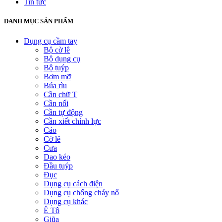
Tin tức
DANH MỤC SẢN PHẨM
Dụng cụ cầm tay
Bộ cờ lê
Bộ dụng cụ
Bộ tuýp
Bơm mỡ
Búa rìu
Cần chữ T
Cần nối
Cần tự động
Cần xiết chỉnh lực
Cảo
Cờ lê
Cưa
Dao kéo
Đầu tuýp
Đục
Dụng cụ cách điện
Dụng cụ chống cháy nổ
Dụng cụ khác
Ê Tô
Giũa