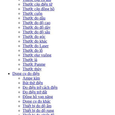
Thước cặp điện tử
Thước cặp đồng hồ
Thước cuộn
Thước đo dầu
Thước đo độ cao
Thước đo độ dày
Thước đo độ sâu
Thước đo góc
Thước đo khác
Thước đo Laser
Thước đo lỗ
Thước eke vuông
Thước lá
Thước Panme
Thước thủy
Dụng cụ đo điện
Ampe kìm
Bút thử điện
Đo điện trở cách điện
Đo điện trở đất
Đồng hồ vạn năng
Dụng cụ đo khác
Thiết bị đo độ ẩm
Thiết bị đo độ rung