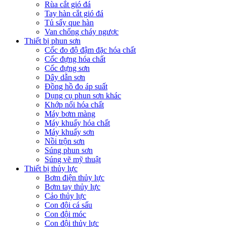
Rùa cắt gió đá
Tay hàn cắt gió đá
Tủ sấy que hàn
Van chống cháy ngược
Thiết bị phun sơn
Cốc đo độ đậm đặc hóa chất
Cốc đựng hóa chất
Cốc đựng sơn
Dây dẫn sơn
Đồng hồ đo áp suất
Dụng cụ phun sơn khác
Khớp nối hóa chất
Máy bơm màng
Máy khuấy hóa chất
Máy khuấy sơn
Nồi trộn sơn
Súng phun sơn
Súng vẽ mỹ thuật
Thiết bị thủy lực
Bơm điện thủy lực
Bơm tay thủy lực
Cảo thủy lực
Con đội cá sấu
Con đội móc
Con đội thủy lực