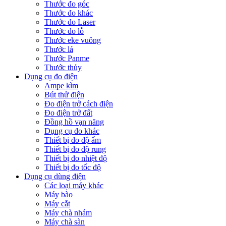
Thước đo góc
Thước đo khác
Thước đo Laser
Thước đo lỗ
Thước eke vuông
Thước lá
Thước Panme
Thước thủy
Dụng cụ đo điện
Ampe kìm
Bút thử điện
Đo điện trở cách điện
Đo điện trở đất
Đồng hồ vạn năng
Dụng cụ đo khác
Thiết bị đo độ ẩm
Thiết bị đo độ rung
Thiết bị đo nhiệt độ
Thiết bị đo tốc độ
Dụng cụ dùng điện
Các loại máy khác
Máy bào
Máy cắt
Máy chà nhám
Máy chà sàn