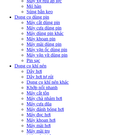
Máy xịt rửa áp lực
Mỏ hàn
Súng bắn keo
Dụng cụ dùng pin
Máy cắt dùng pin
Máy cưa dùng pin
Máy dùng pin khác
Máy khoan pin
Máy mài dùng pin
Máy vặn ốc dùng pin
Máy vặn vít dùng pin
Pin sạc
Dụng cụ khí nén
Dây hơi
Dây hơi tự rút
Dụng cụ khí nén khác
Khớp nối nhanh
Máy cắt tôn
Máy chà nhám hơi
Máy cưa dũa
Máy đánh bóng hơi
Máy đục hơi
Máy khoan hơi
Máy mài hơi
Máy mài trụ