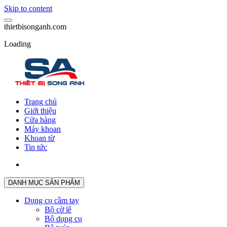
Skip to content
t
h
i
e
t
b
i
s
o
n
g
a
n
h
.
c
o
m
Loading
Trang chủ
Giới thiệu
Cửa hàng
Máy khoan
Khoan từ
Tin tức
DANH MỤC SẢN PHẨM
Dụng cụ cầm tay
Bộ cờ lê
Bộ dụng cụ