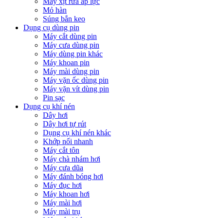
Máy xịt rửa áp lực
Mỏ hàn
Súng bắn keo
Dụng cụ dùng pin
Máy cắt dùng pin
Máy cưa dùng pin
Máy dùng pin khác
Máy khoan pin
Máy mài dùng pin
Máy vặn ốc dùng pin
Máy vặn vít dùng pin
Pin sạc
Dụng cụ khí nén
Dây hơi
Dây hơi tự rút
Dụng cụ khí nén khác
Khớp nối nhanh
Máy cắt tôn
Máy chà nhám hơi
Máy cưa dũa
Máy đánh bóng hơi
Máy đục hơi
Máy khoan hơi
Máy mài hơi
Máy mài trụ