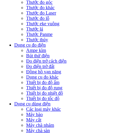
Thước đo góc
Thước đo khác
Thước đo Laser
Thước đo lỗ
Thước eke vuông
Thước lá
Thước Panme
Thước thủy
Dụng cụ đo điện
Ampe kìm
Bút thử điện
Đo điện trở cách điện
Đo điện trở đất
Đồng hồ vạn năng
Dụng cụ đo khác
Thiết bị đo độ ẩm
Thiết bị đo độ rung
Thiết bị đo nhiệt độ
Thiết bị đo tốc độ
Dụng cụ dùng điện
Các loại máy khác
Máy bào
Máy cắt
Máy chà nhám
Máy chà sàn