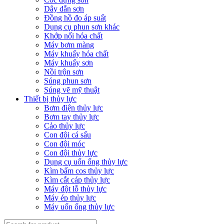
Dây dẫn sơn
Đồng hồ đo áp suất
Dụng cụ phun sơn khác
Khớp nối hóa chất
Máy bơm màng
Máy khuấy hóa chất
Máy khuấy sơn
Nồi trộn sơn
Súng phun sơn
Súng vẽ mỹ thuật
Thiết bị thủy lực
Bơm điện thủy lực
Bơm tay thủy lực
Cảo thủy lực
Con đội cá sấu
Con đội móc
Con đội thủy lực
Dụng cụ uốn ống thủy lực
Kìm bấm cos thủy lực
Kìm cắt cáp thủy lực
Máy đột lỗ thủy lực
Máy ép thủy lực
Máy uốn ống thủy lực