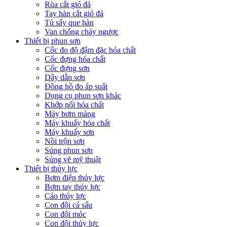
Rùa cắt gió đá
Tay hàn cắt gió đá
Tủ sấy que hàn
Van chống cháy ngược
Thiết bị phun sơn
Cốc đo độ đậm đặc hóa chất
Cốc đựng hóa chất
Cốc đựng sơn
Dây dẫn sơn
Đồng hồ đo áp suất
Dụng cụ phun sơn khác
Khớp nối hóa chất
Máy bơm màng
Máy khuấy hóa chất
Máy khuấy sơn
Nồi trộn sơn
Súng phun sơn
Súng vẽ mỹ thuật
Thiết bị thủy lực
Bơm điện thủy lực
Bơm tay thủy lực
Cảo thủy lực
Con đội cá sấu
Con đội móc
Con đội thủy lực