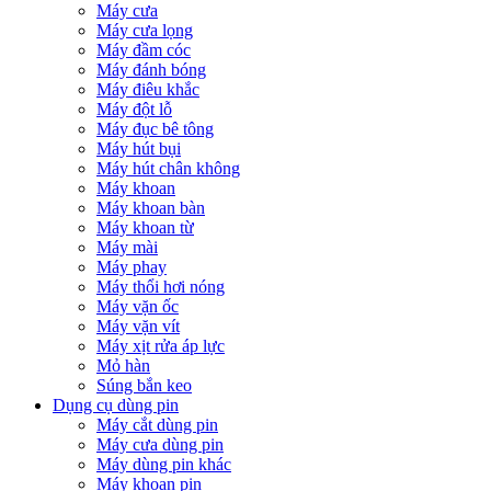
Máy cưa
Máy cưa lọng
Máy đầm cóc
Máy đánh bóng
Máy điêu khắc
Máy đột lỗ
Máy đục bê tông
Máy hút bụi
Máy hút chân không
Máy khoan
Máy khoan bàn
Máy khoan từ
Máy mài
Máy phay
Máy thổi hơi nóng
Máy vặn ốc
Máy vặn vít
Máy xịt rửa áp lực
Mỏ hàn
Súng bắn keo
Dụng cụ dùng pin
Máy cắt dùng pin
Máy cưa dùng pin
Máy dùng pin khác
Máy khoan pin