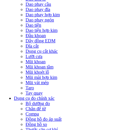
Dao phay cầu
Dao phay đĩa
Dao phay hợp kim
Dao phay ngón
Dao tiện
Dao tiện hợp kim
Đầu khoan
Dây đồng EDM
Đĩa cắt
Dụng cụ cắt khác
Lưỡi cưa
Mũi khoan
Mũi khoan tâm
Mũi khoét lỗ
Mũi mài hợp kim
Mũi vát mép
Taro
Tay quay
Dụng cụ đo chính xác
Bộ dưỡng đo
Chân đế từ
Compa
Đồng hồ đo áp suất
Đồng hồ so
Thước cặp cơ khí