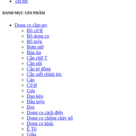
Tin tức
DANH MỤC SẢN PHẨM
Dụng cụ cầm tay
Bộ cờ lê
Bộ dụng cụ
Bộ tuýp
Bơm mỡ
Búa rìu
Cần chữ T
Cần nối
Cần tự động
Cần xiết chỉnh lực
Cảo
Cờ lê
Cưa
Dao kéo
Đầu tuýp
Đục
Dụng cụ cách điện
Dụng cụ chống cháy nổ
Dụng cụ khác
Ê Tô
Giũa