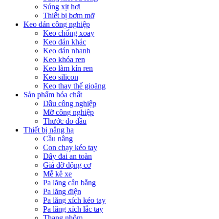
Súng xịt hơi
Thiết bị bơm mỡ
Keo dán công nghiệp
Keo chống xoay
Keo dán khác
Keo dán nhanh
Keo khóa ren
Keo làm kín ren
Keo silicon
Keo thay thế gioăng
Sản phẩm hóa chất
Dầu công nghiệp
Mỡ công nghiệp
Thước đo dầu
Thiết bị nâng hạ
Cầu nâng
Con chạy kéo tay
Dây đai an toàn
Giá đỡ động cơ
Mễ kê xe
Pa lăng cân bằng
Pa lăng điện
Pa lăng xích kéo tay
Pa lăng xích lắc tay
Thang nhôm