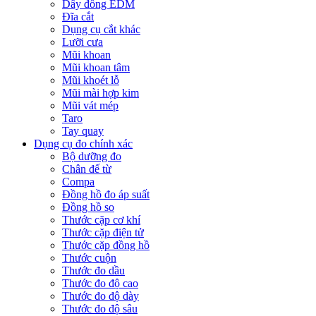
Dây đồng EDM
Đĩa cắt
Dụng cụ cắt khác
Lưỡi cưa
Mũi khoan
Mũi khoan tâm
Mũi khoét lỗ
Mũi mài hợp kim
Mũi vát mép
Taro
Tay quay
Dụng cụ đo chính xác
Bộ dưỡng đo
Chân đế từ
Compa
Đồng hồ đo áp suất
Đồng hồ so
Thước cặp cơ khí
Thước cặp điện tử
Thước cặp đồng hồ
Thước cuộn
Thước đo dầu
Thước đo độ cao
Thước đo độ dày
Thước đo độ sâu