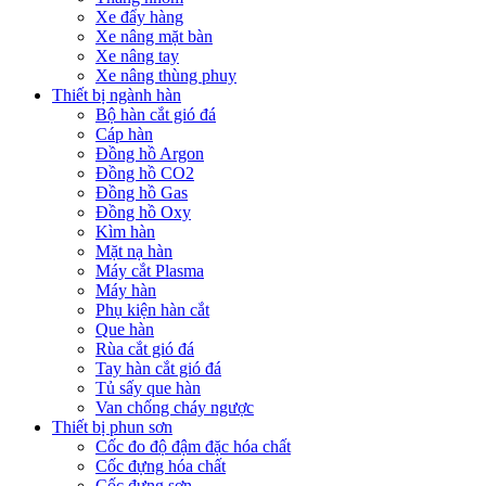
Xe đẩy hàng
Xe nâng mặt bàn
Xe nâng tay
Xe nâng thùng phuy
Thiết bị ngành hàn
Bộ hàn cắt gió đá
Cáp hàn
Đồng hồ Argon
Đồng hồ CO2
Đồng hồ Gas
Đồng hồ Oxy
Kìm hàn
Mặt nạ hàn
Máy cắt Plasma
Máy hàn
Phụ kiện hàn cắt
Que hàn
Rùa cắt gió đá
Tay hàn cắt gió đá
Tủ sấy que hàn
Van chống cháy ngược
Thiết bị phun sơn
Cốc đo độ đậm đặc hóa chất
Cốc đựng hóa chất
Cốc đựng sơn