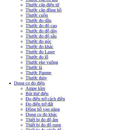
Thước cặp điện tử
Thước cặp đồng hồ
Thước cuộn
Thước đo dầu
Thước đo độ cao
Thước đo độ dày
Thước đo độ sâu
Thước đo góc
Thước đo khác
Thước đo Laser
Thước đo lỗ
Thước eke vuông
Thước lá
Thước Panme
Thước thủy
Dụng cụ đo điện
Ampe kìm
Bút thử điện
Đo điện trở cách điện
Đo điện trở đất
Đồng hồ vạn năng
Dụng cụ đo khác
Thiết bị đo độ ẩm
Thiết bị đo độ rung