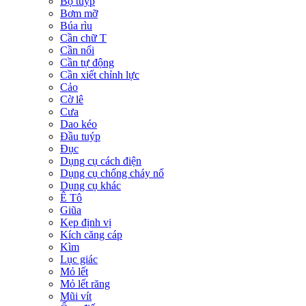
Bộ tuýp
Bơm mỡ
Búa rìu
Cần chữ T
Cần nối
Cần tự động
Cần xiết chỉnh lực
Cảo
Cờ lê
Cưa
Dao kéo
Đầu tuýp
Đục
Dụng cụ cách điện
Dụng cụ chống cháy nổ
Dụng cụ khác
Ê Tô
Giũa
Kẹp định vị
Kích căng cáp
Kìm
Lục giác
Mỏ lết
Mỏ lết răng
Mũi vít