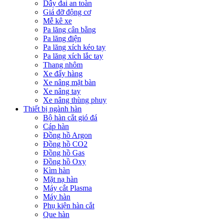
Dây đai an toàn
Giá đỡ động cơ
Mễ kê xe
Pa lăng cân bằng
Pa lăng điện
Pa lăng xích kéo tay
Pa lăng xích lắc tay
Thang nhôm
Xe đẩy hàng
Xe nâng mặt bàn
Xe nâng tay
Xe nâng thùng phuy
Thiết bị ngành hàn
Bộ hàn cắt gió đá
Cáp hàn
Đồng hồ Argon
Đồng hồ CO2
Đồng hồ Gas
Đồng hồ Oxy
Kìm hàn
Mặt nạ hàn
Máy cắt Plasma
Máy hàn
Phụ kiện hàn cắt
Que hàn