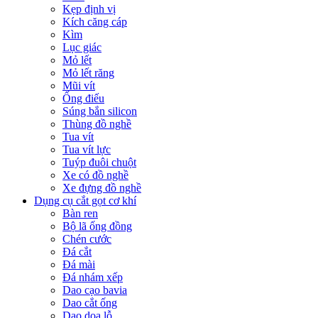
Kẹp định vị
Kích căng cáp
Kìm
Lục giác
Mỏ lết
Mỏ lết răng
Mũi vít
Ống điếu
Súng bắn silicon
Thùng đồ nghề
Tua vít
Tua vít lực
Tuýp đuôi chuột
Xe có đồ nghề
Xe đựng đồ nghề
Dụng cụ cắt gọt cơ khí
Bàn ren
Bộ lã ống đồng
Chén cước
Đá cắt
Đá mài
Đá nhám xếp
Dao cạo bavia
Dao cắt ống
Dao doa lỗ