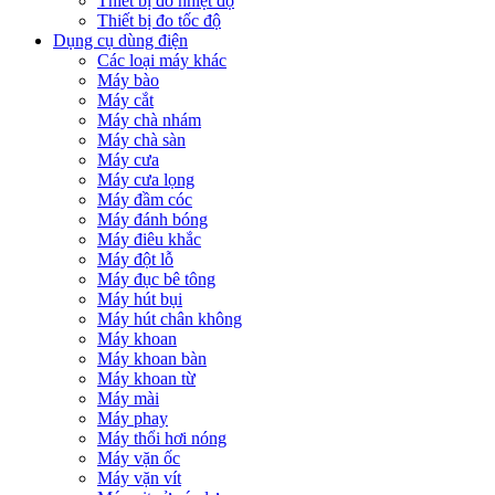
Thiết bị đo nhiệt độ
Thiết bị đo tốc độ
Dụng cụ dùng điện
Các loại máy khác
Máy bào
Máy cắt
Máy chà nhám
Máy chà sàn
Máy cưa
Máy cưa lọng
Máy đầm cóc
Máy đánh bóng
Máy điêu khắc
Máy đột lỗ
Máy đục bê tông
Máy hút bụi
Máy hút chân không
Máy khoan
Máy khoan bàn
Máy khoan từ
Máy mài
Máy phay
Máy thổi hơi nóng
Máy vặn ốc
Máy vặn vít