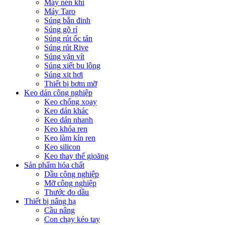
Máy nén khí
Máy Taro
Súng bắn đinh
Súng gõ rỉ
Súng rút ốc tán
Súng rút Rive
Súng vặn vít
Súng xiết bu lông
Súng xịt hơi
Thiết bị bơm mỡ
Keo dán công nghiệp
Keo chống xoay
Keo dán khác
Keo dán nhanh
Keo khóa ren
Keo làm kín ren
Keo silicon
Keo thay thế gioăng
Sản phẩm hóa chất
Dầu công nghiệp
Mỡ công nghiệp
Thước đo dầu
Thiết bị nâng hạ
Cầu nâng
Con chạy kéo tay