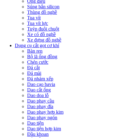
Ống điếu
Súng bắn silicon
Thùng đồ nghề
Tua vít
Tua vít lực
Tuýp đuôi chuột
Xe có đồ nghề
Xe đựng đồ nghề
Dụng cụ cắt gọt cơ khí
Bàn ren
Bộ lã ống đồng
Chén cước
Đá cắt
Đá mài
Đá nhám xếp
Dao cạo bavia
Dao cắt ống
Dao doa lỗ
Dao phay cầu
Dao phay đĩa
Dao phay hợp kim
Dao phay ngón
Dao tiện
Dao tiện hợp kim
Đầu khoan