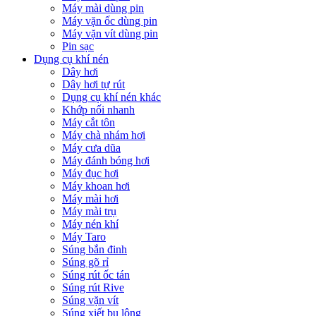
Máy mài dùng pin
Máy vặn ốc dùng pin
Máy vặn vít dùng pin
Pin sạc
Dụng cụ khí nén
Dây hơi
Dây hơi tự rút
Dụng cụ khí nén khác
Khớp nối nhanh
Máy cắt tôn
Máy chà nhám hơi
Máy cưa dũa
Máy đánh bóng hơi
Máy đục hơi
Máy khoan hơi
Máy mài hơi
Máy mài trụ
Máy nén khí
Máy Taro
Súng bắn đinh
Súng gõ rỉ
Súng rút ốc tán
Súng rút Rive
Súng vặn vít
Súng xiết bu lông