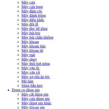
Máy cưa
Máy cưa lọng
Máy đầm cóc
Máy đánh bóng
Máy điêu khắc
Máy đột lỗ
Máy đục bê tông
Máy hút bụi
Máy hút chân không
Máy khoan
Máy khoan bàn
Máy khoan từ
Máy mài
Máy phay
Máy thổi hơi nóng
Máy vặn ốc
Máy vặn vít
Máy xịt rửa áp lực
Mỏ hàn
Súng bắn keo
Dụng cụ dùng pin
Máy cắt dùng pin
Máy cưa dùng pin
Máy dùng pin khác
Máy khoan pin