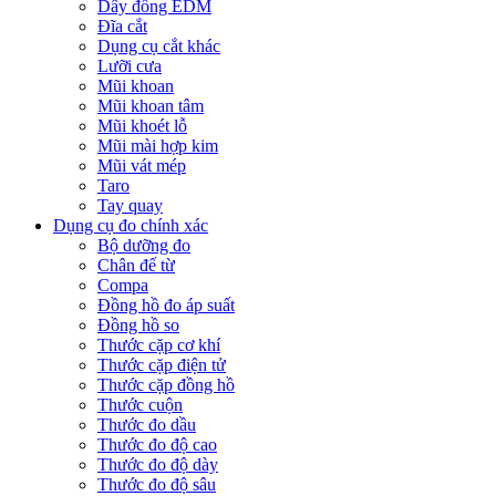
Dây đồng EDM
Đĩa cắt
Dụng cụ cắt khác
Lưỡi cưa
Mũi khoan
Mũi khoan tâm
Mũi khoét lỗ
Mũi mài hợp kim
Mũi vát mép
Taro
Tay quay
Dụng cụ đo chính xác
Bộ dưỡng đo
Chân đế từ
Compa
Đồng hồ đo áp suất
Đồng hồ so
Thước cặp cơ khí
Thước cặp điện tử
Thước cặp đồng hồ
Thước cuộn
Thước đo dầu
Thước đo độ cao
Thước đo độ dày
Thước đo độ sâu