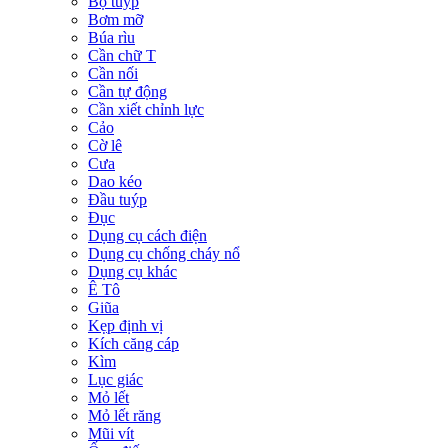
Bộ tuýp
Bơm mỡ
Búa rìu
Cần chữ T
Cần nối
Cần tự động
Cần xiết chỉnh lực
Cảo
Cờ lê
Cưa
Dao kéo
Đầu tuýp
Đục
Dụng cụ cách điện
Dụng cụ chống cháy nổ
Dụng cụ khác
Ê Tô
Giũa
Kẹp định vị
Kích căng cáp
Kìm
Lục giác
Mỏ lết
Mỏ lết răng
Mũi vít