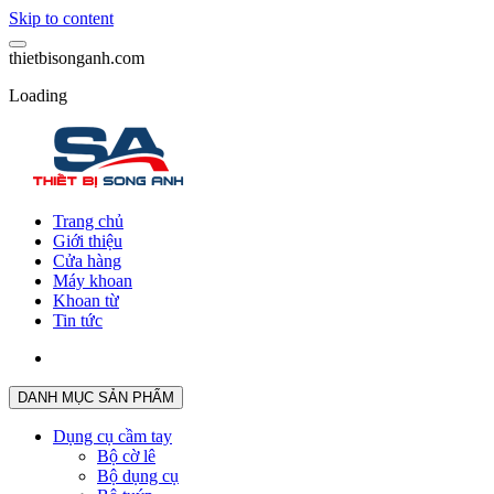
Skip to content
t
h
i
e
t
b
i
s
o
n
g
a
n
h
.
c
o
m
Loading
Trang chủ
Giới thiệu
Cửa hàng
Máy khoan
Khoan từ
Tin tức
DANH MỤC SẢN PHẨM
Dụng cụ cầm tay
Bộ cờ lê
Bộ dụng cụ