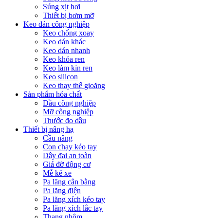
Súng xịt hơi
Thiết bị bơm mỡ
Keo dán công nghiệp
Keo chống xoay
Keo dán khác
Keo dán nhanh
Keo khóa ren
Keo làm kín ren
Keo silicon
Keo thay thế gioăng
Sản phẩm hóa chất
Dầu công nghiệp
Mỡ công nghiệp
Thước đo dầu
Thiết bị nâng hạ
Cầu nâng
Con chạy kéo tay
Dây đai an toàn
Giá đỡ động cơ
Mễ kê xe
Pa lăng cân bằng
Pa lăng điện
Pa lăng xích kéo tay
Pa lăng xích lắc tay
Thang nhôm