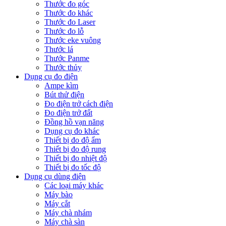
Thước đo góc
Thước đo khác
Thước đo Laser
Thước đo lỗ
Thước eke vuông
Thước lá
Thước Panme
Thước thủy
Dụng cụ đo điện
Ampe kìm
Bút thử điện
Đo điện trở cách điện
Đo điện trở đất
Đồng hồ vạn năng
Dụng cụ đo khác
Thiết bị đo độ ẩm
Thiết bị đo độ rung
Thiết bị đo nhiệt độ
Thiết bị đo tốc độ
Dụng cụ dùng điện
Các loại máy khác
Máy bào
Máy cắt
Máy chà nhám
Máy chà sàn