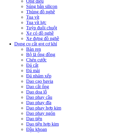
Ống điếu
Súng bắn silicon
Thùng đồ nghề
Tua vít
Tua vít lực
Tuýp đuôi chuột
Xe có đồ nghề
Xe đựng đồ nghề
Dụng cụ cắt gọt cơ khí
Bàn ren
Bộ lã ống đồng
Chén cước
Đá cắt
Đá mài
Đá nhám xếp
Dao cạo bavia
Dao cắt ống
Dao doa lỗ
Dao phay cầu
Dao phay đĩa
Dao phay hợp kim
Dao phay ngón
Dao tiện
Dao tiện hợp kim
Đầu khoan