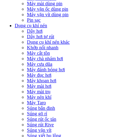
Máy mài dùng pin
Máy vặn ốc dùng pin
Máy vặn vít dùng pin
Pin sạc
Dụng cụ khí nén
Dây hơi
Dây hơi tự rút
Dụng cụ khí nén khác
Khớp nối nhanh
Máy cắt tôn
Máy chà nhám hơi
Máy cưa dũa
Máy đánh bóng hơi
Máy đục hơi
Máy khoan hơi
Máy mài hơi
Máy mài trụ
Máy nén khí
Máy Taro
Súng bắn đinh
Súng gõ rỉ
Súng rút ốc tán
Súng rút Rive
Súng vặn vít
Súng xiết bu lông