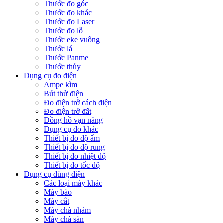
Thước đo góc
Thước đo khác
Thước đo Laser
Thước đo lỗ
Thước eke vuông
Thước lá
Thước Panme
Thước thủy
Dụng cụ đo điện
Ampe kìm
Bút thử điện
Đo điện trở cách điện
Đo điện trở đất
Đồng hồ vạn năng
Dụng cụ đo khác
Thiết bị đo độ ẩm
Thiết bị đo độ rung
Thiết bị đo nhiệt độ
Thiết bị đo tốc độ
Dụng cụ dùng điện
Các loại máy khác
Máy bào
Máy cắt
Máy chà nhám
Máy chà sàn