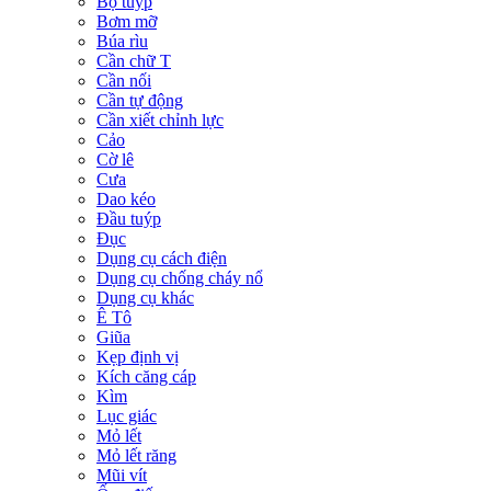
Bộ tuýp
Bơm mỡ
Búa rìu
Cần chữ T
Cần nối
Cần tự động
Cần xiết chỉnh lực
Cảo
Cờ lê
Cưa
Dao kéo
Đầu tuýp
Đục
Dụng cụ cách điện
Dụng cụ chống cháy nổ
Dụng cụ khác
Ê Tô
Giũa
Kẹp định vị
Kích căng cáp
Kìm
Lục giác
Mỏ lết
Mỏ lết răng
Mũi vít