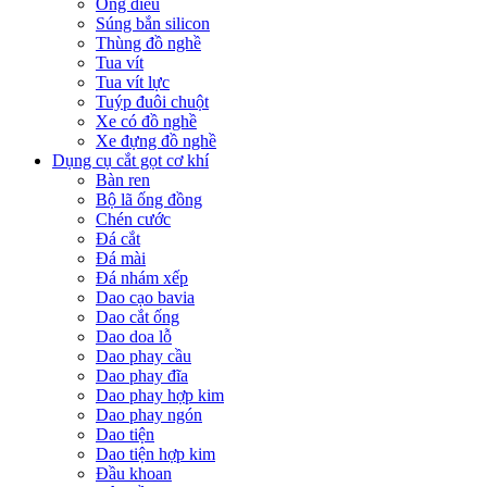
Ống điếu
Súng bắn silicon
Thùng đồ nghề
Tua vít
Tua vít lực
Tuýp đuôi chuột
Xe có đồ nghề
Xe đựng đồ nghề
Dụng cụ cắt gọt cơ khí
Bàn ren
Bộ lã ống đồng
Chén cước
Đá cắt
Đá mài
Đá nhám xếp
Dao cạo bavia
Dao cắt ống
Dao doa lỗ
Dao phay cầu
Dao phay đĩa
Dao phay hợp kim
Dao phay ngón
Dao tiện
Dao tiện hợp kim
Đầu khoan