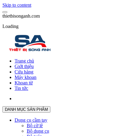
Skip to content
t
h
i
e
t
b
i
s
o
n
g
a
n
h
.
c
o
m
Loading
Trang chủ
Giới thiệu
Cửa hàng
Máy khoan
Khoan từ
Tin tức
DANH MỤC SẢN PHẨM
Dụng cụ cầm tay
Bộ cờ lê
Bộ dụng cụ