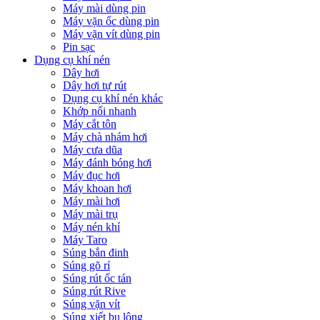
Máy mài dùng pin
Máy vặn ốc dùng pin
Máy vặn vít dùng pin
Pin sạc
Dụng cụ khí nén
Dây hơi
Dây hơi tự rút
Dụng cụ khí nén khác
Khớp nối nhanh
Máy cắt tôn
Máy chà nhám hơi
Máy cưa dũa
Máy đánh bóng hơi
Máy đục hơi
Máy khoan hơi
Máy mài hơi
Máy mài trụ
Máy nén khí
Máy Taro
Súng bắn đinh
Súng gõ rỉ
Súng rút ốc tán
Súng rút Rive
Súng vặn vít
Súng xiết bu lông