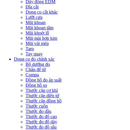
Dây đồng EDM
Đĩa cắt
Dụng cụ cắt khác
Lưỡi cưa
Mũi khoan
Mũi khoan tâm
Mũi khoét lỗ
Mũi mài hợp kim
Mũi vát mép
Taro
Tay quay
Dụng cụ đo chính xác
Bộ dưỡng đo
Chân đế từ
Compa
Đồng hồ đo áp suất
Đồng hồ so
Thước cặp cơ khí
Thước cặp điện tử
Thước cặp đồng hồ
Thước cuộn
Thước đo dầu
Thước đo độ cao
Thước đo độ dày
Thước đo độ sâu