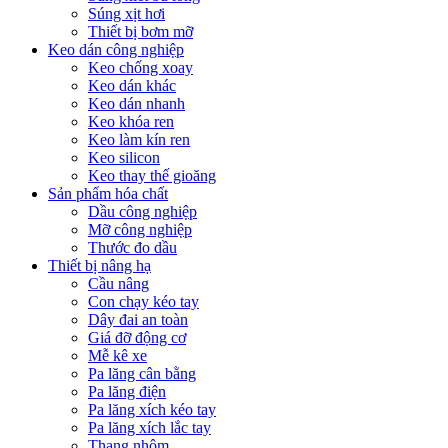
Súng xịt hơi
Thiết bị bơm mỡ
Keo dán công nghiệp
Keo chống xoay
Keo dán khác
Keo dán nhanh
Keo khóa ren
Keo làm kín ren
Keo silicon
Keo thay thế gioăng
Sản phẩm hóa chất
Dầu công nghiệp
Mỡ công nghiệp
Thước đo dầu
Thiết bị nâng hạ
Cầu nâng
Con chạy kéo tay
Dây đai an toàn
Giá đỡ động cơ
Mễ kê xe
Pa lăng cân bằng
Pa lăng điện
Pa lăng xích kéo tay
Pa lăng xích lắc tay
Thang nhôm