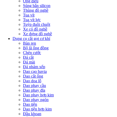
Ống điếu
Súng bắn silicon
Thùng đồ nghề
Tua vít
Tua vít lực
Tuýp đuôi chuột
Xe có đồ nghề
Xe đựng đồ nghề
Dụng cụ cắt gọt cơ khí
Bàn ren
Bộ lã ống đồng
Chén cước
Đá cắt
Đá mài
Đá nhám xếp
Dao cạo bavia
Dao cắt ống
Dao doa lỗ
Dao phay cầu
Dao phay đĩa
Dao phay hợp kim
Dao phay ngón
Dao tiện
Dao tiện hợp kim
Đầu khoan