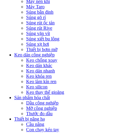
Máy nén khí
Máy Taro
Súng bắn đinh
Súng gõ rỉ
Súng rút ốc tán
Súng rút Rive
Súng vặn vít
Súng xiết bu lông
Súng xịt hơi
Thiết bị bơm mỡ
Keo dán công nghiệp
Keo chống xoay
Keo dán khác
Keo dán nhanh
Keo khóa ren
Keo làm kín ren
Keo silicon
Keo thay thế gioăng
Sản phẩm hóa chất
Dầu công nghiệp
Mỡ công nghiệp
Thước đo dầu
Thiết bị nâng hạ
Cầu nâng
Con chạy kéo tay