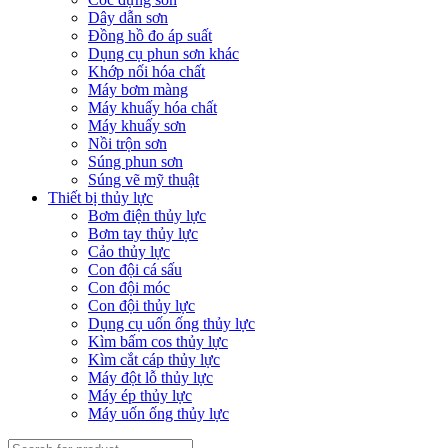
Dây dẫn sơn
Đồng hồ đo áp suất
Dụng cụ phun sơn khác
Khớp nối hóa chất
Máy bơm màng
Máy khuấy hóa chất
Máy khuấy sơn
Nồi trộn sơn
Súng phun sơn
Súng vẽ mỹ thuật
Thiết bị thủy lực
Bơm điện thủy lực
Bơm tay thủy lực
Cảo thủy lực
Con đội cá sấu
Con đội móc
Con đội thủy lực
Dụng cụ uốn ống thủy lực
Kìm bấm cos thủy lực
Kìm cắt cáp thủy lực
Máy đột lỗ thủy lực
Máy ép thủy lực
Máy uốn ống thủy lực