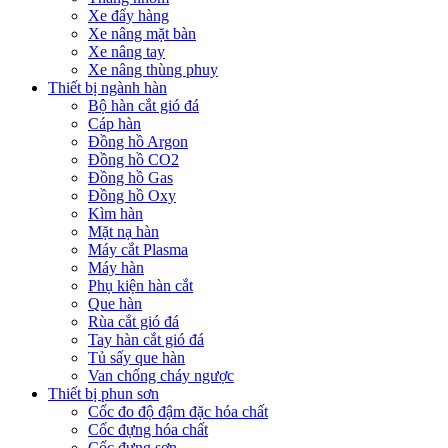
Xe đẩy hàng
Xe nâng mặt bàn
Xe nâng tay
Xe nâng thùng phuy
Thiết bị ngành hàn
Bộ hàn cắt gió đá
Cáp hàn
Đồng hồ Argon
Đồng hồ CO2
Đồng hồ Gas
Đồng hồ Oxy
Kìm hàn
Mặt nạ hàn
Máy cắt Plasma
Máy hàn
Phụ kiện hàn cắt
Que hàn
Rùa cắt gió đá
Tay hàn cắt gió đá
Tủ sấy que hàn
Van chống cháy ngược
Thiết bị phun sơn
Cốc đo độ đậm đặc hóa chất
Cốc đựng hóa chất
Cốc đựng sơn