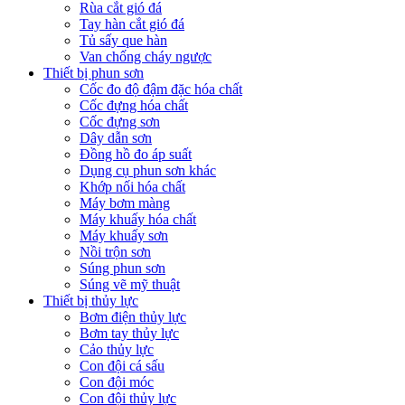
Rùa cắt gió đá
Tay hàn cắt gió đá
Tủ sấy que hàn
Van chống cháy ngược
Thiết bị phun sơn
Cốc đo độ đậm đặc hóa chất
Cốc đựng hóa chất
Cốc đựng sơn
Dây dẫn sơn
Đồng hồ đo áp suất
Dụng cụ phun sơn khác
Khớp nối hóa chất
Máy bơm màng
Máy khuấy hóa chất
Máy khuấy sơn
Nồi trộn sơn
Súng phun sơn
Súng vẽ mỹ thuật
Thiết bị thủy lực
Bơm điện thủy lực
Bơm tay thủy lực
Cảo thủy lực
Con đội cá sấu
Con đội móc
Con đội thủy lực