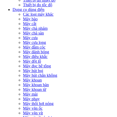
Thiết bị đo nhiệt độ
Thiết bị đo tốc độ
Dụng cụ dùng điện
Các loại máy khác
Máy bào
Máy cắt
Máy chà nhám
Máy chà sàn
Máy cưa
Máy cưa lọng
Máy đầm cóc
Máy đánh bóng
Máy điêu khắc
Máy đột lỗ
Máy đục bê tông
Máy hút bụi
Máy hút chân không
Máy khoan
Máy khoan bàn
Máy khoan từ
Máy mài
Máy phay
Máy thổi hơi nóng
Máy vặn ốc
Máy vặn vít