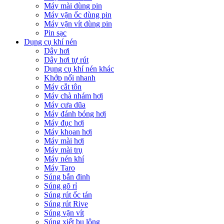
Máy mài dùng pin
Máy vặn ốc dùng pin
Máy vặn vít dùng pin
Pin sạc
Dụng cụ khí nén
Dây hơi
Dây hơi tự rút
Dụng cụ khí nén khác
Khớp nối nhanh
Máy cắt tôn
Máy chà nhám hơi
Máy cưa dũa
Máy đánh bóng hơi
Máy đục hơi
Máy khoan hơi
Máy mài hơi
Máy mài trụ
Máy nén khí
Máy Taro
Súng bắn đinh
Súng gõ rỉ
Súng rút ốc tán
Súng rút Rive
Súng vặn vít
Súng xiết bu lông