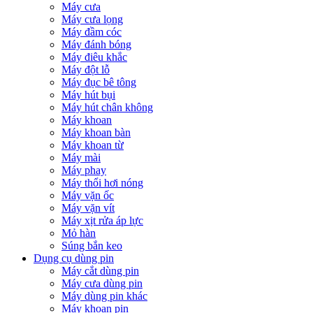
Máy cưa
Máy cưa lọng
Máy đầm cóc
Máy đánh bóng
Máy điêu khắc
Máy đột lỗ
Máy đục bê tông
Máy hút bụi
Máy hút chân không
Máy khoan
Máy khoan bàn
Máy khoan từ
Máy mài
Máy phay
Máy thổi hơi nóng
Máy vặn ốc
Máy vặn vít
Máy xịt rửa áp lực
Mỏ hàn
Súng bắn keo
Dụng cụ dùng pin
Máy cắt dùng pin
Máy cưa dùng pin
Máy dùng pin khác
Máy khoan pin