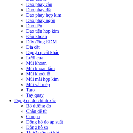
Dao phay cầu
Dao phay đĩa
Dao phay hợp kim
Dao phay ngón
Dao tiện
Dao tiện hợp kim
Đầu khoan
Dây đồng EDM
Đĩa cắt
Dụng cụ cắt khác
Lưỡi cưa
Mũi khoan
Mũi khoan tâm
Mũi khoét lỗ
Mũi mài hợp kim
Mũi vát mép
Taro
Tay quay
Dụng cụ đo chính xác
Bộ dưỡng đo
Chân đế từ
Compa
Đồng hồ đo áp suất
Đồng hồ so
Thước cặp cơ khí