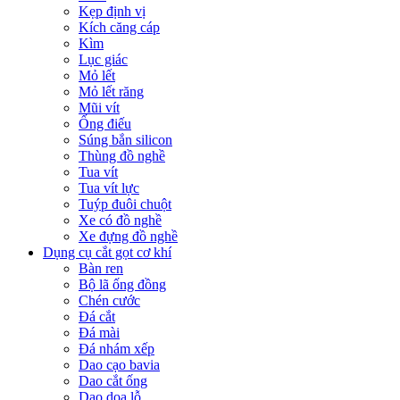
Kẹp định vị
Kích căng cáp
Kìm
Lục giác
Mỏ lết
Mỏ lết răng
Mũi vít
Ống điếu
Súng bắn silicon
Thùng đồ nghề
Tua vít
Tua vít lực
Tuýp đuôi chuột
Xe có đồ nghề
Xe đựng đồ nghề
Dụng cụ cắt gọt cơ khí
Bàn ren
Bộ lã ống đồng
Chén cước
Đá cắt
Đá mài
Đá nhám xếp
Dao cạo bavia
Dao cắt ống
Dao doa lỗ