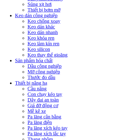
Súng xịt hơi
Thiết bị bơm mỡ
Keo dán công nghiệp
Keo chống xoay
Keo dán khác
Keo dán nhanh
Keo khóa ren
Keo làm kín ren
Keo silicon
Keo thay thế gioăng
Sản phẩm hóa chất
Dầu công nghiệp
Mỡ công nghiệp
Thước đo dầu
Thiết bị nâng hạ
Cầu nâng
Con chạy kéo tay
Dây đai an toàn
Giá đỡ động cơ
Mễ kê xe
Pa lăng cân bằng
Pa lăng điện
Pa lăng xích kéo tay
Pa lăng xích lắc tay
Thang nhôm