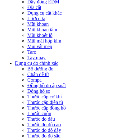
Dây đồng EDM
Đĩa cắt
Dụng cụ cắt khác
Lưỡi cưa
Mũi khoan
Mũi khoan tâm
Mũi khoét lỗ
Mũi mài hợp kim
Mũi vát mép
Taro
Tay quay
Dụng cụ đo chính xác
Bộ dưỡng đo
Chân đế từ
Compa
Đồng hồ đo áp suất
Đồng hồ so
Thước cặp cơ khí
Thước cặp điện tử
Thước cặp đồng hồ
Thước cuộn
Thước đo dầu
Thước đo độ cao
Thước đo độ dày
Thước đo độ sâu