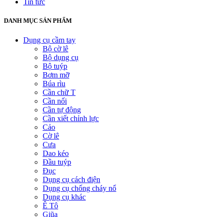
Tin tức
DANH MỤC SẢN PHẨM
Dụng cụ cầm tay
Bộ cờ lê
Bộ dụng cụ
Bộ tuýp
Bơm mỡ
Búa rìu
Cần chữ T
Cần nối
Cần tự động
Cần xiết chỉnh lực
Cảo
Cờ lê
Cưa
Dao kéo
Đầu tuýp
Đục
Dụng cụ cách điện
Dụng cụ chống cháy nổ
Dụng cụ khác
Ê Tô
Giũa