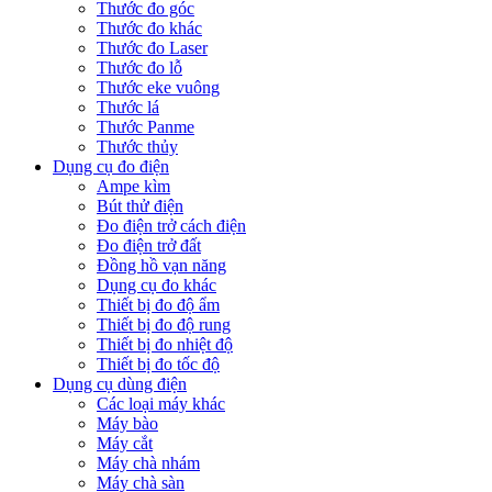
Thước đo góc
Thước đo khác
Thước đo Laser
Thước đo lỗ
Thước eke vuông
Thước lá
Thước Panme
Thước thủy
Dụng cụ đo điện
Ampe kìm
Bút thử điện
Đo điện trở cách điện
Đo điện trở đất
Đồng hồ vạn năng
Dụng cụ đo khác
Thiết bị đo độ ẩm
Thiết bị đo độ rung
Thiết bị đo nhiệt độ
Thiết bị đo tốc độ
Dụng cụ dùng điện
Các loại máy khác
Máy bào
Máy cắt
Máy chà nhám
Máy chà sàn