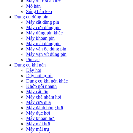
Máy xịt rửa áp lực
Mỏ hàn
Súng bắn keo
Dụng cụ dùng pin
Máy cắt dùng pin
Máy cưa dùng pin
Máy dùng pin khác
Máy khoan pin
Máy mài dùng pin
Máy vặn ốc dùng pin
Máy vặn vít dùng pin
Pin sạc
Dụng cụ khí nén
Dây hơi
Dây hơi tự rút
Dụng cụ khí nén khác
Khớp nối nhanh
Máy cắt tôn
Máy chà nhám hơi
Máy cưa dũa
Máy đánh bóng hơi
Máy đục hơi
Máy khoan hơi
Máy mài hơi
Máy mài trụ