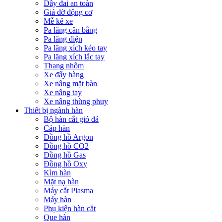
Dây đai an toàn
Giá đỡ động cơ
Mễ kê xe
Pa lăng cân bằng
Pa lăng điện
Pa lăng xích kéo tay
Pa lăng xích lắc tay
Thang nhôm
Xe đẩy hàng
Xe nâng mặt bàn
Xe nâng tay
Xe nâng thùng phuy
Thiết bị ngành hàn
Bộ hàn cắt gió đá
Cáp hàn
Đồng hồ Argon
Đồng hồ CO2
Đồng hồ Gas
Đồng hồ Oxy
Kìm hàn
Mặt nạ hàn
Máy cắt Plasma
Máy hàn
Phụ kiện hàn cắt
Que hàn