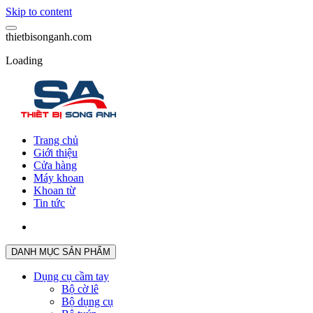
Skip to content
t
h
i
e
t
b
i
s
o
n
g
a
n
h
.
c
o
m
Loading
Trang chủ
Giới thiệu
Cửa hàng
Máy khoan
Khoan từ
Tin tức
DANH MỤC SẢN PHẨM
Dụng cụ cầm tay
Bộ cờ lê
Bộ dụng cụ