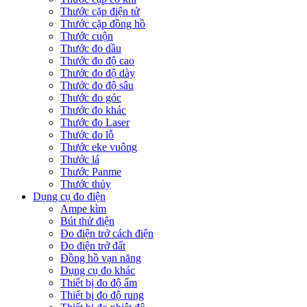
Thước cặp điện tử
Thước cặp đồng hồ
Thước cuộn
Thước đo dầu
Thước đo độ cao
Thước đo độ dày
Thước đo độ sâu
Thước đo góc
Thước đo khác
Thước đo Laser
Thước đo lỗ
Thước eke vuông
Thước lá
Thước Panme
Thước thủy
Dụng cụ đo điện
Ampe kìm
Bút thử điện
Đo điện trở cách điện
Đo điện trở đất
Đồng hồ vạn năng
Dụng cụ đo khác
Thiết bị đo độ ẩm
Thiết bị đo độ rung