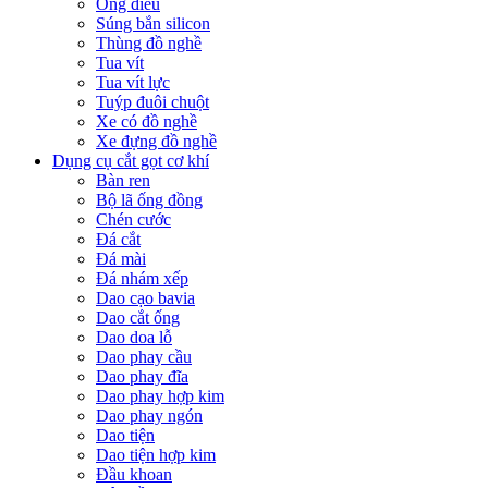
Ống điếu
Súng bắn silicon
Thùng đồ nghề
Tua vít
Tua vít lực
Tuýp đuôi chuột
Xe có đồ nghề
Xe đựng đồ nghề
Dụng cụ cắt gọt cơ khí
Bàn ren
Bộ lã ống đồng
Chén cước
Đá cắt
Đá mài
Đá nhám xếp
Dao cạo bavia
Dao cắt ống
Dao doa lỗ
Dao phay cầu
Dao phay đĩa
Dao phay hợp kim
Dao phay ngón
Dao tiện
Dao tiện hợp kim
Đầu khoan