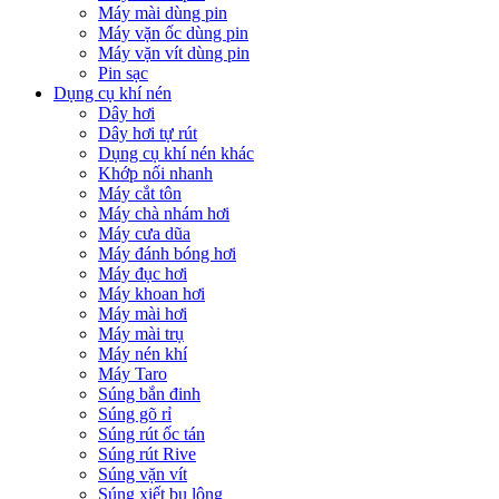
Máy mài dùng pin
Máy vặn ốc dùng pin
Máy vặn vít dùng pin
Pin sạc
Dụng cụ khí nén
Dây hơi
Dây hơi tự rút
Dụng cụ khí nén khác
Khớp nối nhanh
Máy cắt tôn
Máy chà nhám hơi
Máy cưa dũa
Máy đánh bóng hơi
Máy đục hơi
Máy khoan hơi
Máy mài hơi
Máy mài trụ
Máy nén khí
Máy Taro
Súng bắn đinh
Súng gõ rỉ
Súng rút ốc tán
Súng rút Rive
Súng vặn vít
Súng xiết bu lông