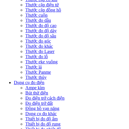
Thước cặp điện tử
Thước cặp đồng hồ
Thước cuộn
Thước đo dầu
Thước đo độ cao
Thước đo độ dày
Thước đo độ sâu
Thước đo góc
Thước đo khác
Thước đo Laser
Thước đo lỗ
Thước eke vuông
Thước lá
Thước Panme
Thước thủy
Dụng cụ đo điện
Ampe kìm
Bút thử điện
Đo điện trở cách điện
Đo điện trở đất
Đồng hồ vạn năng
Dụng cụ đo khác
Thiết bị đo độ ẩm
Thiết bị đo độ rung