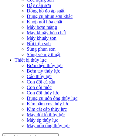
Dây dẫn sơn
Đồng hồ đo áp suất
Dụng cụ phun sơn khác
Khớp nối hóa chất
Máy bơm màng
Máy khuấy hóa chất
Máy khuấy sơn
Nồi trộn sơn
Súng phun sơn
Súng vẽ mỹ thuật
Thiết bị thủy lực
Bơm điện thủy lực
Bơm tay thủy lực
Cảo thủy lực
Con đội cá sấu
Con đội móc
Con đội thủy lực
Dụng cụ uốn ống thủy lực
Kìm bấm cos thủy lực
Kìm cắt cáp thủy lực
Máy đột lỗ thủy lực
Máy ép thủy lực
Máy uốn ống thủy lực