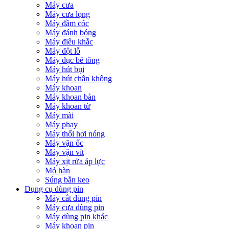
Máy cưa
Máy cưa lọng
Máy đầm cóc
Máy đánh bóng
Máy điêu khắc
Máy đột lỗ
Máy đục bê tông
Máy hút bụi
Máy hút chân không
Máy khoan
Máy khoan bàn
Máy khoan từ
Máy mài
Máy phay
Máy thổi hơi nóng
Máy vặn ốc
Máy vặn vít
Máy xịt rửa áp lực
Mỏ hàn
Súng bắn keo
Dụng cụ dùng pin
Máy cắt dùng pin
Máy cưa dùng pin
Máy dùng pin khác
Máy khoan pin