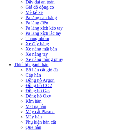
Dây đai an toàn
Giá đỡ động cơ
Mễ kê xe
Pa lăng cân bằng
Pa lăng điện
Pa lăng xích kéo tay
Pa lăng xích lắc tay
Thang nhôm
Xe đẩy hàng
Xe nâng mặt bàn
Xe nâng tay
Xe nâng thùng phuy
Thiết bị ngành hàn
Bộ hàn cắt gió đá
Cáp hàn
Đồng hồ Argon
Đồng hồ CO2
Đồng hồ Gas
Đồng hồ Oxy
Kìm hàn
Mặt nạ hàn
Máy cắt Plasma
Máy hàn
Phụ kiện hàn cắt
Que hàn