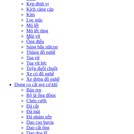
Kẹp định vị
Kích căng cáp
Kìm
Lục giác
Mỏ lết
Mỏ lết răng
Mũi vít
Ống điếu
Súng bắn silicon
Thùng đồ nghề
Tua vít
Tua vít lực
Tuýp đuôi chuột
Xe có đồ nghề
Xe đựng đồ nghề
Dụng cụ cắt gọt cơ khí
Bàn ren
Bộ lã ống đồng
Chén cước
Đá cắt
Đá mài
Đá nhám xếp
Dao cạo bavia
Dao cắt ống
Dao doa lỗ