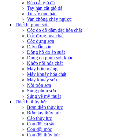
Rùa cắt gió đá
Tay hàn cắt gió đá
Tủ sấy que hàn
Van chống cháy ngược
Thiết bị phun sơn
Cốc đo độ đậm đặc hóa chất
Cốc đựng hóa chất
Cốc đựng sơn
Dây dẫn sơn
Đồng hồ đo áp suất
Dụng cụ phun sơn khác
Khớp nối hóa chất
Máy bơm màng
Máy khuấy hóa chất
Máy khuấy sơn
Nồi trộn sơn
Súng phun sơn
Súng vẽ mỹ thuật
Thiết bị thủy lực
Bơm điện thủy lực
Bơm tay thủy lực
Cảo thủy lực
Con đội cá sấu
Con đội móc
Con đội thủy lực