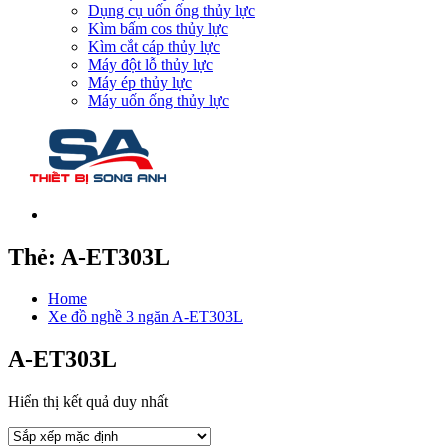
Dụng cụ uốn ống thủy lực
Kìm bấm cos thủy lực
Kìm cắt cáp thủy lực
Máy đột lỗ thủy lực
Máy ép thủy lực
Máy uốn ống thủy lực
Thẻ:
A-ET303L
Home
Xe đồ nghề 3 ngăn A-ET303L
A-ET303L
Hiển thị kết quả duy nhất