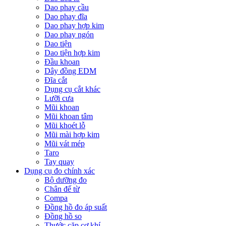
Dao phay cầu
Dao phay đĩa
Dao phay hợp kim
Dao phay ngón
Dao tiện
Dao tiện hợp kim
Đầu khoan
Dây đồng EDM
Đĩa cắt
Dụng cụ cắt khác
Lưỡi cưa
Mũi khoan
Mũi khoan tâm
Mũi khoét lỗ
Mũi mài hợp kim
Mũi vát mép
Taro
Tay quay
Dụng cụ đo chính xác
Bộ dưỡng đo
Chân đế từ
Compa
Đồng hồ đo áp suất
Đồng hồ so
Thước cặp cơ khí