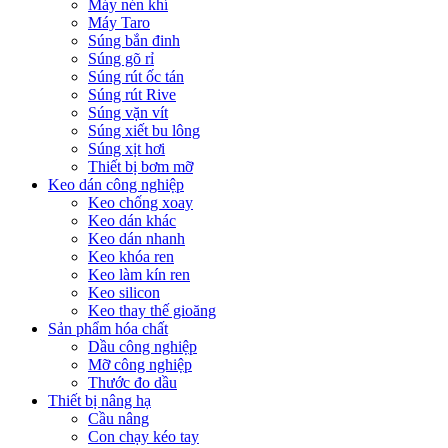
Máy nén khí
Máy Taro
Súng bắn đinh
Súng gõ rỉ
Súng rút ốc tán
Súng rút Rive
Súng vặn vít
Súng xiết bu lông
Súng xịt hơi
Thiết bị bơm mỡ
Keo dán công nghiệp
Keo chống xoay
Keo dán khác
Keo dán nhanh
Keo khóa ren
Keo làm kín ren
Keo silicon
Keo thay thế gioăng
Sản phẩm hóa chất
Dầu công nghiệp
Mỡ công nghiệp
Thước đo dầu
Thiết bị nâng hạ
Cầu nâng
Con chạy kéo tay