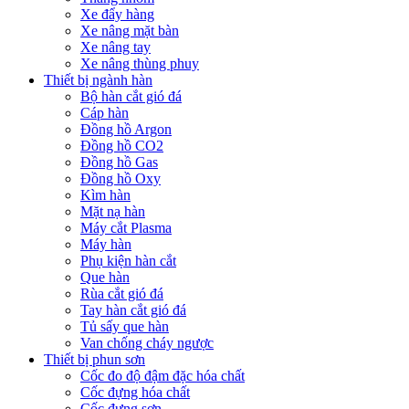
Xe đẩy hàng
Xe nâng mặt bàn
Xe nâng tay
Xe nâng thùng phuy
Thiết bị ngành hàn
Bộ hàn cắt gió đá
Cáp hàn
Đồng hồ Argon
Đồng hồ CO2
Đồng hồ Gas
Đồng hồ Oxy
Kìm hàn
Mặt nạ hàn
Máy cắt Plasma
Máy hàn
Phụ kiện hàn cắt
Que hàn
Rùa cắt gió đá
Tay hàn cắt gió đá
Tủ sấy que hàn
Van chống cháy ngược
Thiết bị phun sơn
Cốc đo độ đậm đặc hóa chất
Cốc đựng hóa chất
Cốc đựng sơn