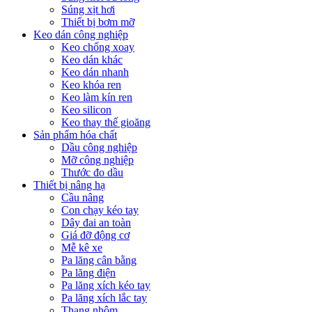
Súng xịt hơi
Thiết bị bơm mỡ
Keo dán công nghiệp
Keo chống xoay
Keo dán khác
Keo dán nhanh
Keo khóa ren
Keo làm kín ren
Keo silicon
Keo thay thế gioăng
Sản phẩm hóa chất
Dầu công nghiệp
Mỡ công nghiệp
Thước đo dầu
Thiết bị nâng hạ
Cầu nâng
Con chạy kéo tay
Dây đai an toàn
Giá đỡ động cơ
Mễ kê xe
Pa lăng cân bằng
Pa lăng điện
Pa lăng xích kéo tay
Pa lăng xích lắc tay
Thang nhôm