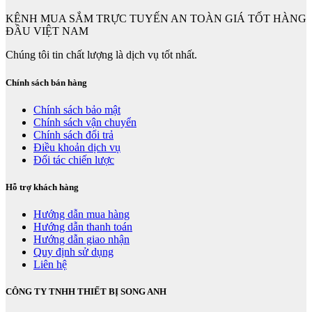
KÊNH MUA SẮM TRỰC TUYẾN AN TOÀN GIÁ TỐT HÀNG
ĐẦU VIỆT NAM
Chúng tôi tin chất lượng là dịch vụ tốt nhất.
Chính sách bán hàng
Chính sách bảo mật
Chính sách vận chuyển
Chính sách đổi trả
Điều khoản dịch vụ
Đối tác chiến lược
Hỗ trợ khách hàng
Hướng dẫn mua hàng
Hướng dẫn thanh toán
Hướng dẫn giao nhận
Quy định sử dụng
Liên hệ
CÔNG TY TNHH THIẾT BỊ SONG ANH