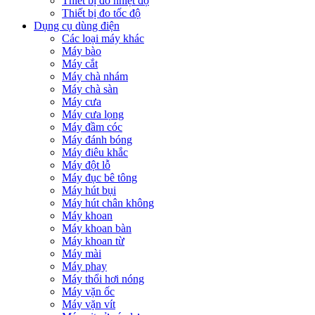
Thiết bị đo nhiệt độ
Thiết bị đo tốc độ
Dụng cụ dùng điện
Các loại máy khác
Máy bào
Máy cắt
Máy chà nhám
Máy chà sàn
Máy cưa
Máy cưa lọng
Máy đầm cóc
Máy đánh bóng
Máy điêu khắc
Máy đột lỗ
Máy đục bê tông
Máy hút bụi
Máy hút chân không
Máy khoan
Máy khoan bàn
Máy khoan từ
Máy mài
Máy phay
Máy thổi hơi nóng
Máy vặn ốc
Máy vặn vít