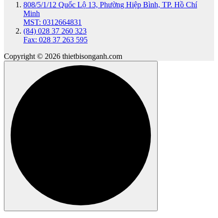
808/5/1/12 Quốc Lộ 13, Phường Hiệp Bình, TP. Hồ Chí
Minh
MST: 0312664831
(84) 028 37 260 323
Fax: 028 37 263 595
Copyright © 2026 thietbisonganh.com