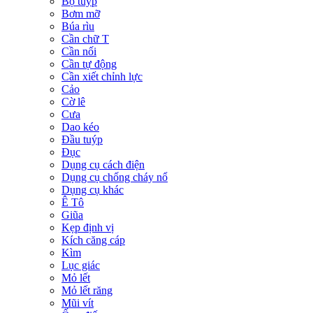
Bộ tuýp
Bơm mỡ
Búa rìu
Cần chữ T
Cần nối
Cần tự động
Cần xiết chỉnh lực
Cảo
Cờ lê
Cưa
Dao kéo
Đầu tuýp
Đục
Dụng cụ cách điện
Dụng cụ chống cháy nổ
Dụng cụ khác
Ê Tô
Giũa
Kẹp định vị
Kích căng cáp
Kìm
Lục giác
Mỏ lết
Mỏ lết răng
Mũi vít