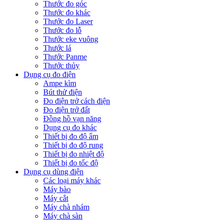
Thước đo góc
Thước đo khác
Thước đo Laser
Thước đo lỗ
Thước eke vuông
Thước lá
Thước Panme
Thước thủy
Dụng cụ đo điện
Ampe kìm
Bút thử điện
Đo điện trở cách điện
Đo điện trở đất
Đồng hồ vạn năng
Dụng cụ đo khác
Thiết bị đo độ ẩm
Thiết bị đo độ rung
Thiết bị đo nhiệt độ
Thiết bị đo tốc độ
Dụng cụ dùng điện
Các loại máy khác
Máy bào
Máy cắt
Máy chà nhám
Máy chà sàn