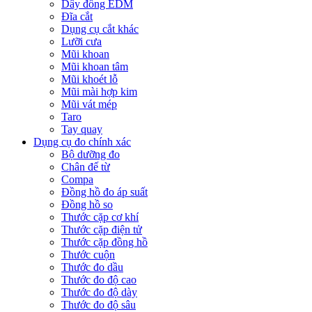
Dây đồng EDM
Đĩa cắt
Dụng cụ cắt khác
Lưỡi cưa
Mũi khoan
Mũi khoan tâm
Mũi khoét lỗ
Mũi mài hợp kim
Mũi vát mép
Taro
Tay quay
Dụng cụ đo chính xác
Bộ dưỡng đo
Chân đế từ
Compa
Đồng hồ đo áp suất
Đồng hồ so
Thước cặp cơ khí
Thước cặp điện tử
Thước cặp đồng hồ
Thước cuộn
Thước đo dầu
Thước đo độ cao
Thước đo độ dày
Thước đo độ sâu