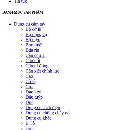
Tin tức
DANH MỤC SẢN PHẨM
Dụng cụ cầm tay
Bộ cờ lê
Bộ dụng cụ
Bộ tuýp
Bơm mỡ
Búa rìu
Cần chữ T
Cần nối
Cần tự động
Cần xiết chỉnh lực
Cảo
Cờ lê
Cưa
Dao kéo
Đầu tuýp
Đục
Dụng cụ cách điện
Dụng cụ chống cháy nổ
Dụng cụ khác
Ê Tô
Giũa