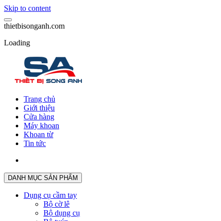
Skip to content
t
h
i
e
t
b
i
s
o
n
g
a
n
h
.
c
o
m
Loading
Trang chủ
Giới thiệu
Cửa hàng
Máy khoan
Khoan từ
Tin tức
DANH MỤC SẢN PHẨM
Dụng cụ cầm tay
Bộ cờ lê
Bộ dụng cụ