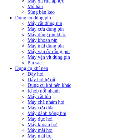
Máy xịt rửa áp lực
Mỏ hàn
Súng bắn keo
Dụng cụ dùng pin
Máy cắt dùng pin
Máy cưa dùng pin
Máy dùng pin khác
Máy khoan pin
Máy mài dùng pin
Máy vặn ốc dùng pin
Máy vặn vít dùng pin
Pin sạc
Dụng cụ khí nén
Dây hơi
Dây hơi tự rút
Dụng cụ khí nén khác
Khớp nối nhanh
Máy cắt tôn
Máy chà nhám hơi
Máy cưa dũa
Máy đánh bóng hơi
Máy đục hơi
Máy khoan hơi
Máy mài hơi
Máy mài trụ