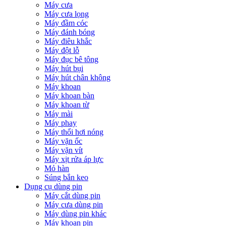
Máy cưa
Máy cưa lọng
Máy đầm cóc
Máy đánh bóng
Máy điêu khắc
Máy đột lỗ
Máy đục bê tông
Máy hút bụi
Máy hút chân không
Máy khoan
Máy khoan bàn
Máy khoan từ
Máy mài
Máy phay
Máy thổi hơi nóng
Máy vặn ốc
Máy vặn vít
Máy xịt rửa áp lực
Mỏ hàn
Súng bắn keo
Dụng cụ dùng pin
Máy cắt dùng pin
Máy cưa dùng pin
Máy dùng pin khác
Máy khoan pin