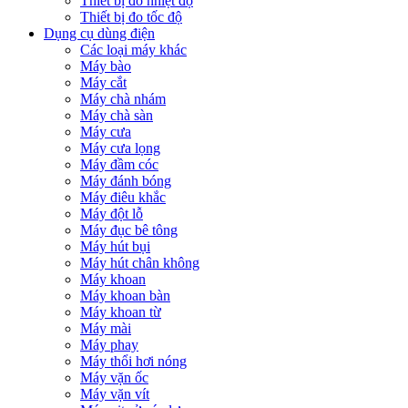
Thiết bị đo nhiệt độ
Thiết bị đo tốc độ
Dụng cụ dùng điện
Các loại máy khác
Máy bào
Máy cắt
Máy chà nhám
Máy chà sàn
Máy cưa
Máy cưa lọng
Máy đầm cóc
Máy đánh bóng
Máy điêu khắc
Máy đột lỗ
Máy đục bê tông
Máy hút bụi
Máy hút chân không
Máy khoan
Máy khoan bàn
Máy khoan từ
Máy mài
Máy phay
Máy thổi hơi nóng
Máy vặn ốc
Máy vặn vít