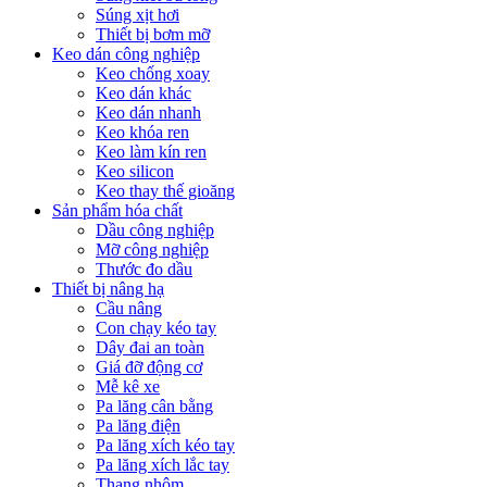
Súng xịt hơi
Thiết bị bơm mỡ
Keo dán công nghiệp
Keo chống xoay
Keo dán khác
Keo dán nhanh
Keo khóa ren
Keo làm kín ren
Keo silicon
Keo thay thế gioăng
Sản phẩm hóa chất
Dầu công nghiệp
Mỡ công nghiệp
Thước đo dầu
Thiết bị nâng hạ
Cầu nâng
Con chạy kéo tay
Dây đai an toàn
Giá đỡ động cơ
Mễ kê xe
Pa lăng cân bằng
Pa lăng điện
Pa lăng xích kéo tay
Pa lăng xích lắc tay
Thang nhôm