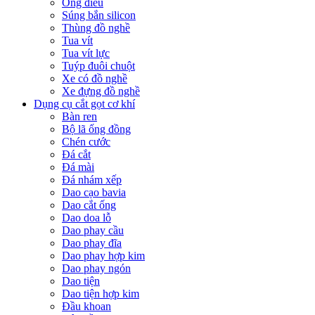
Ống điếu
Súng bắn silicon
Thùng đồ nghề
Tua vít
Tua vít lực
Tuýp đuôi chuột
Xe có đồ nghề
Xe đựng đồ nghề
Dụng cụ cắt gọt cơ khí
Bàn ren
Bộ lã ống đồng
Chén cước
Đá cắt
Đá mài
Đá nhám xếp
Dao cạo bavia
Dao cắt ống
Dao doa lỗ
Dao phay cầu
Dao phay đĩa
Dao phay hợp kim
Dao phay ngón
Dao tiện
Dao tiện hợp kim
Đầu khoan