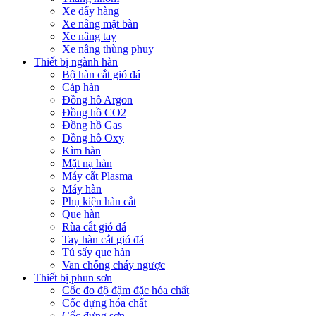
Xe đẩy hàng
Xe nâng mặt bàn
Xe nâng tay
Xe nâng thùng phuy
Thiết bị ngành hàn
Bộ hàn cắt gió đá
Cáp hàn
Đồng hồ Argon
Đồng hồ CO2
Đồng hồ Gas
Đồng hồ Oxy
Kìm hàn
Mặt nạ hàn
Máy cắt Plasma
Máy hàn
Phụ kiện hàn cắt
Que hàn
Rùa cắt gió đá
Tay hàn cắt gió đá
Tủ sấy que hàn
Van chống cháy ngược
Thiết bị phun sơn
Cốc đo độ đậm đặc hóa chất
Cốc đựng hóa chất
Cốc đựng sơn