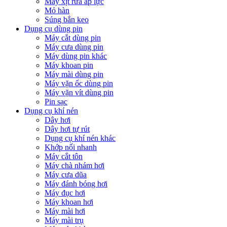
Máy xịt rửa áp lực
Mỏ hàn
Súng bắn keo
Dụng cụ dùng pin
Máy cắt dùng pin
Máy cưa dùng pin
Máy dùng pin khác
Máy khoan pin
Máy mài dùng pin
Máy vặn ốc dùng pin
Máy vặn vít dùng pin
Pin sạc
Dụng cụ khí nén
Dây hơi
Dây hơi tự rút
Dụng cụ khí nén khác
Khớp nối nhanh
Máy cắt tôn
Máy chà nhám hơi
Máy cưa dũa
Máy đánh bóng hơi
Máy đục hơi
Máy khoan hơi
Máy mài hơi
Máy mài trụ