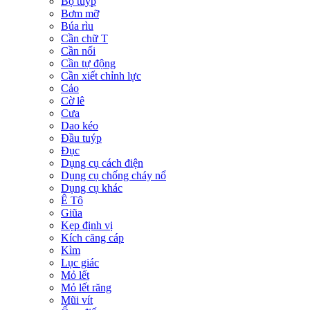
Bộ tuýp
Bơm mỡ
Búa rìu
Cần chữ T
Cần nối
Cần tự động
Cần xiết chỉnh lực
Cảo
Cờ lê
Cưa
Dao kéo
Đầu tuýp
Đục
Dụng cụ cách điện
Dụng cụ chống cháy nổ
Dụng cụ khác
Ê Tô
Giũa
Kẹp định vị
Kích căng cáp
Kìm
Lục giác
Mỏ lết
Mỏ lết răng
Mũi vít