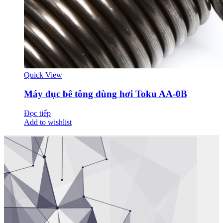
Quick View
Máy đục bê tông dùng hơi Toku AA-0B
Đọc tiếp
Add to wishlist