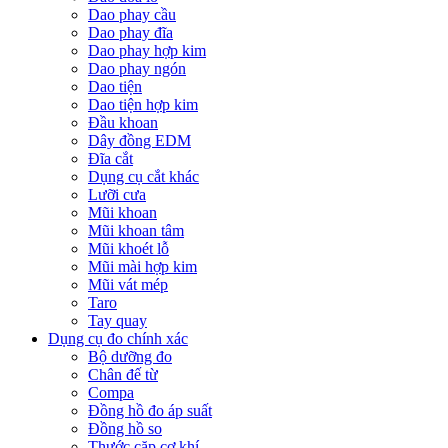
Dao phay cầu
Dao phay đĩa
Dao phay hợp kim
Dao phay ngón
Dao tiện
Dao tiện hợp kim
Đầu khoan
Dây đồng EDM
Đĩa cắt
Dụng cụ cắt khác
Lưỡi cưa
Mũi khoan
Mũi khoan tâm
Mũi khoét lỗ
Mũi mài hợp kim
Mũi vát mép
Taro
Tay quay
Dụng cụ đo chính xác
Bộ dưỡng đo
Chân đế từ
Compa
Đồng hồ đo áp suất
Đồng hồ so
Thước cặp cơ khí