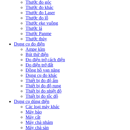
Thước đo góc
Thước đo khác
Thước đo Laser
Thước đo lỗ
Thước eke vuông
Thước lá
Thước Panme
Thước thủy
Dụng cụ đo điện
Ampe kìm
Bút thử điện
Đo điện trở cách điện
Đo điện trở đất
Đồng hồ vạn năng
Dụng cụ đo khác
Thiết bị đo độ ẩm
Thiết bị đo độ rung
Thiết bị đo nhiệt độ
Thiết bị đo tốc độ
Dụng cụ dùng điện
Các loại máy khác
Máy bào
Máy cắt
Máy chà nhám
Máy chà sàn