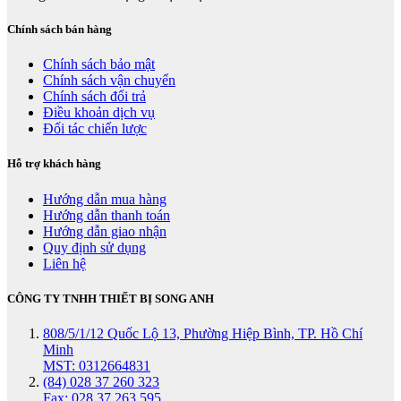
Chính sách bán hàng
Chính sách bảo mật
Chính sách vận chuyển
Chính sách đổi trả
Điều khoản dịch vụ
Đối tác chiến lược
Hỗ trợ khách hàng
Hướng dẫn mua hàng
Hướng dẫn thanh toán
Hướng dẫn giao nhận
Quy định sử dụng
Liên hệ
CÔNG TY TNHH THIẾT BỊ SONG ANH
808/5/1/12 Quốc Lộ 13, Phường Hiệp Bình, TP. Hồ Chí
Minh
MST: 0312664831
(84) 028 37 260 323
Fax: 028 37 263 595