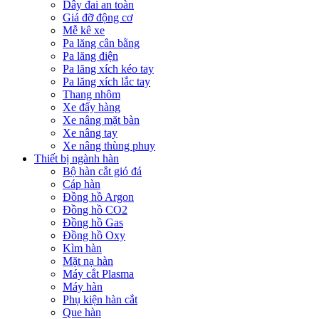
Dây đai an toàn
Giá đỡ động cơ
Mễ kê xe
Pa lăng cân bằng
Pa lăng điện
Pa lăng xích kéo tay
Pa lăng xích lắc tay
Thang nhôm
Xe đẩy hàng
Xe nâng mặt bàn
Xe nâng tay
Xe nâng thùng phuy
Thiết bị ngành hàn
Bộ hàn cắt gió đá
Cáp hàn
Đồng hồ Argon
Đồng hồ CO2
Đồng hồ Gas
Đồng hồ Oxy
Kìm hàn
Mặt nạ hàn
Máy cắt Plasma
Máy hàn
Phụ kiện hàn cắt
Que hàn