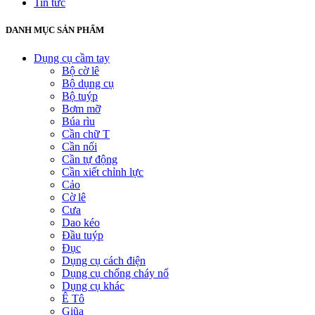
Tin tức
DANH MỤC SẢN PHẨM
Dụng cụ cầm tay
Bộ cờ lê
Bộ dụng cụ
Bộ tuýp
Bơm mỡ
Búa rìu
Cần chữ T
Cần nối
Cần tự động
Cần xiết chỉnh lực
Cảo
Cờ lê
Cưa
Dao kéo
Đầu tuýp
Đục
Dụng cụ cách điện
Dụng cụ chống cháy nổ
Dụng cụ khác
Ê Tô
Giũa