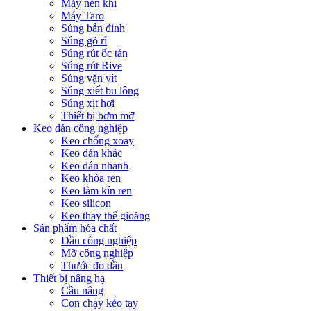
Máy nén khí
Máy Taro
Súng bắn đinh
Súng gõ rỉ
Súng rút ốc tán
Súng rút Rive
Súng vặn vít
Súng xiết bu lông
Súng xịt hơi
Thiết bị bơm mỡ
Keo dán công nghiệp
Keo chống xoay
Keo dán khác
Keo dán nhanh
Keo khóa ren
Keo làm kín ren
Keo silicon
Keo thay thế gioăng
Sản phẩm hóa chất
Dầu công nghiệp
Mỡ công nghiệp
Thước đo dầu
Thiết bị nâng hạ
Cầu nâng
Con chạy kéo tay