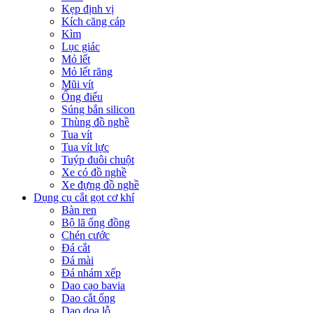
Kẹp định vị
Kích căng cáp
Kìm
Lục giác
Mỏ lết
Mỏ lết răng
Mũi vít
Ống điếu
Súng bắn silicon
Thùng đồ nghề
Tua vít
Tua vít lực
Tuýp đuôi chuột
Xe có đồ nghề
Xe đựng đồ nghề
Dụng cụ cắt gọt cơ khí
Bàn ren
Bộ lã ống đồng
Chén cước
Đá cắt
Đá mài
Đá nhám xếp
Dao cạo bavia
Dao cắt ống
Dao doa lỗ