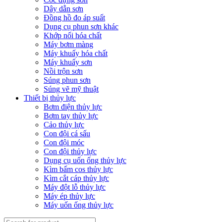
Dây dẫn sơn
Đồng hồ đo áp suất
Dụng cụ phun sơn khác
Khớp nối hóa chất
Máy bơm màng
Máy khuấy hóa chất
Máy khuấy sơn
Nồi trộn sơn
Súng phun sơn
Súng vẽ mỹ thuật
Thiết bị thủy lực
Bơm điện thủy lực
Bơm tay thủy lực
Cảo thủy lực
Con đội cá sấu
Con đội móc
Con đội thủy lực
Dụng cụ uốn ống thủy lực
Kìm bấm cos thủy lực
Kìm cắt cáp thủy lực
Máy đột lỗ thủy lực
Máy ép thủy lực
Máy uốn ống thủy lực