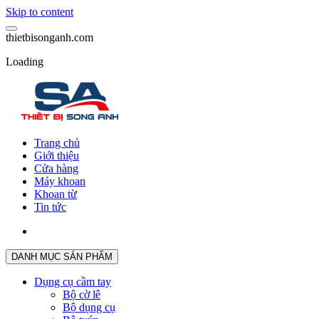
Skip to content
t
h
i
e
t
b
i
s
o
n
g
a
n
h
.
c
o
m
Loading
Trang chủ
Giới thiệu
Cửa hàng
Máy khoan
Khoan từ
Tin tức
DANH MỤC SẢN PHẨM
Dụng cụ cầm tay
Bộ cờ lê
Bộ dụng cụ