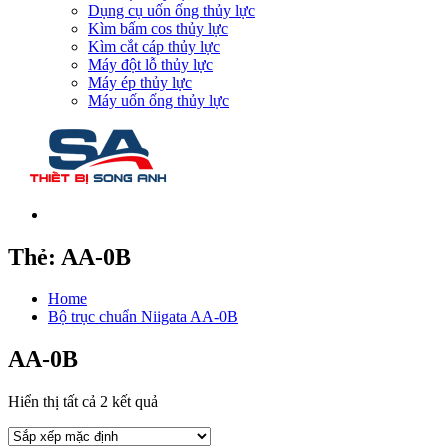
Dụng cụ uốn ống thủy lực
Kìm bấm cos thủy lực
Kìm cắt cáp thủy lực
Máy đột lỗ thủy lực
Máy ép thủy lực
Máy uốn ống thủy lực
Thẻ:
AA-0B
Home
Bộ trục chuẩn Niigata AA-0B
AA-0B
Hiển thị tất cả 2 kết quả