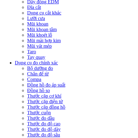
Dây đồng EDM
Đĩa cắt
Dụng cụ cắt khác
Lưỡi cưa
Mũi khoan
Mũi khoan tâm
Mũi khoét lỗ
Mũi mài hợp kim
Mũi vát mép
Taro
Tay quay
Dụng cụ đo chính xác
Bộ dưỡng đo
Chân đế từ
Compa
Đồng hồ đo áp suất
Đồng hồ so
Thước cặp cơ khí
Thước cặp điện tử
Thước cặp đồng hồ
Thước cuộn
Thước đo dầu
Thước đo độ cao
Thước đo độ dày
Thước đo độ sâu