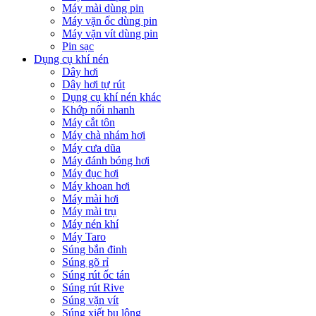
Máy mài dùng pin
Máy vặn ốc dùng pin
Máy vặn vít dùng pin
Pin sạc
Dụng cụ khí nén
Dây hơi
Dây hơi tự rút
Dụng cụ khí nén khác
Khớp nối nhanh
Máy cắt tôn
Máy chà nhám hơi
Máy cưa dũa
Máy đánh bóng hơi
Máy đục hơi
Máy khoan hơi
Máy mài hơi
Máy mài trụ
Máy nén khí
Máy Taro
Súng bắn đinh
Súng gõ rỉ
Súng rút ốc tán
Súng rút Rive
Súng vặn vít
Súng xiết bu lông