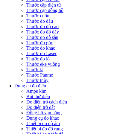
Thước cặp điện tử
Thước cặp đồng hồ
Thước cuộn
Thước đo dầu
Thước đo độ cao
Thước đo độ dày
Thước đo độ sâu
Thước đo góc
Thước đo khác
Thước đo Laser
Thước đo lỗ
Thước eke vuông
Thước lá
Thước Panme
Thước thủy
Dụng cụ đo điện
Ampe kìm
Bút thử điện
Đo điện trở cách điện
Đo điện trở đất
Đồng hồ vạn năng
Dụng cụ đo khác
Thiết bị đo độ ẩm
Thiết bị đo độ rung