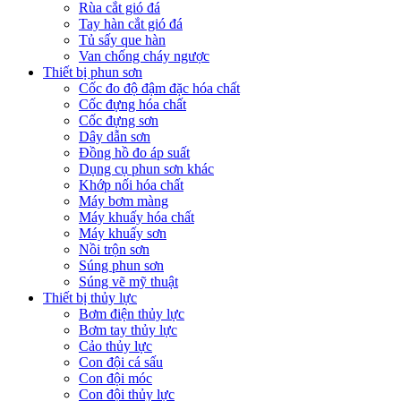
Rùa cắt gió đá
Tay hàn cắt gió đá
Tủ sấy que hàn
Van chống cháy ngược
Thiết bị phun sơn
Cốc đo độ đậm đặc hóa chất
Cốc đựng hóa chất
Cốc đựng sơn
Dây dẫn sơn
Đồng hồ đo áp suất
Dụng cụ phun sơn khác
Khớp nối hóa chất
Máy bơm màng
Máy khuấy hóa chất
Máy khuấy sơn
Nồi trộn sơn
Súng phun sơn
Súng vẽ mỹ thuật
Thiết bị thủy lực
Bơm điện thủy lực
Bơm tay thủy lực
Cảo thủy lực
Con đội cá sấu
Con đội móc
Con đội thủy lực