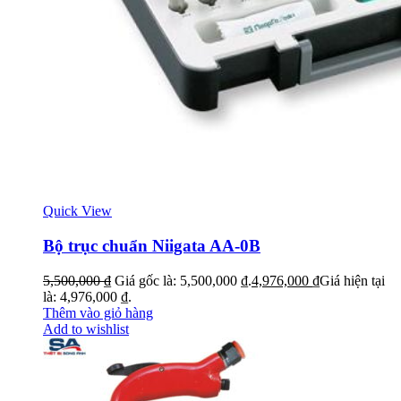
Quick View
Bộ trục chuẩn Niigata AA-0B
5,500,000
₫
Giá gốc là: 5,500,000 ₫.
4,976,000
₫
Giá hiện tại
là: 4,976,000 ₫.
Thêm vào giỏ hàng
Add to wishlist