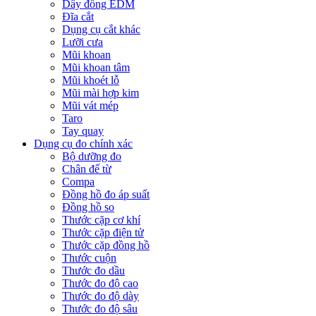
Dây đồng EDM
Đĩa cắt
Dụng cụ cắt khác
Lưỡi cưa
Mũi khoan
Mũi khoan tâm
Mũi khoét lỗ
Mũi mài hợp kim
Mũi vát mép
Taro
Tay quay
Dụng cụ đo chính xác
Bộ dưỡng đo
Chân đế từ
Compa
Đồng hồ đo áp suất
Đồng hồ so
Thước cặp cơ khí
Thước cặp điện tử
Thước cặp đồng hồ
Thước cuộn
Thước đo dầu
Thước đo độ cao
Thước đo độ dày
Thước đo độ sâu