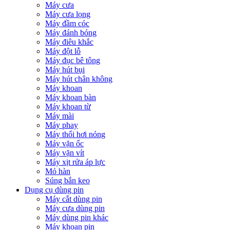
Máy cưa
Máy cưa lọng
Máy đầm cóc
Máy đánh bóng
Máy điêu khắc
Máy đột lỗ
Máy đục bê tông
Máy hút bụi
Máy hút chân không
Máy khoan
Máy khoan bàn
Máy khoan từ
Máy mài
Máy phay
Máy thổi hơi nóng
Máy vặn ốc
Máy vặn vít
Máy xịt rửa áp lực
Mỏ hàn
Súng bắn keo
Dụng cụ dùng pin
Máy cắt dùng pin
Máy cưa dùng pin
Máy dùng pin khác
Máy khoan pin