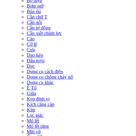
Bộ tuýp
Bơm mỡ
Búa rìu
Cần chữ T
Cần nối
Cần tự động
Cần xiết chỉnh lực
Cảo
Cờ lê
Cưa
Dao kéo
Đầu tuýp
Đục
Dụng cụ cách điện
Dụng cụ chống cháy nổ
Dụng cụ khác
Ê Tô
Giũa
Kẹp định vị
Kích căng cáp
Kìm
Lục giác
Mỏ lết
Mỏ lết răng
Mũi vít