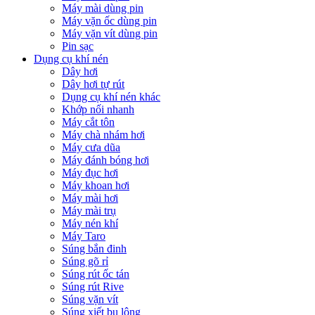
Máy mài dùng pin
Máy vặn ốc dùng pin
Máy vặn vít dùng pin
Pin sạc
Dụng cụ khí nén
Dây hơi
Dây hơi tự rút
Dụng cụ khí nén khác
Khớp nối nhanh
Máy cắt tôn
Máy chà nhám hơi
Máy cưa dũa
Máy đánh bóng hơi
Máy đục hơi
Máy khoan hơi
Máy mài hơi
Máy mài trụ
Máy nén khí
Máy Taro
Súng bắn đinh
Súng gõ rỉ
Súng rút ốc tán
Súng rút Rive
Súng vặn vít
Súng xiết bu lông