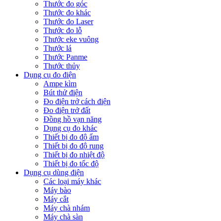
Thước đo góc
Thước đo khác
Thước đo Laser
Thước đo lỗ
Thước eke vuông
Thước lá
Thước Panme
Thước thủy
Dụng cụ đo điện
Ampe kìm
Bút thử điện
Đo điện trở cách điện
Đo điện trở đất
Đồng hồ vạn năng
Dụng cụ đo khác
Thiết bị đo độ ẩm
Thiết bị đo độ rung
Thiết bị đo nhiệt độ
Thiết bị đo tốc độ
Dụng cụ dùng điện
Các loại máy khác
Máy bào
Máy cắt
Máy chà nhám
Máy chà sàn