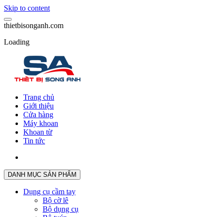
Skip to content
t
h
i
e
t
b
i
s
o
n
g
a
n
h
.
c
o
m
Loading
Trang chủ
Giới thiệu
Cửa hàng
Máy khoan
Khoan từ
Tin tức
DANH MỤC SẢN PHẨM
Dụng cụ cầm tay
Bộ cờ lê
Bộ dụng cụ