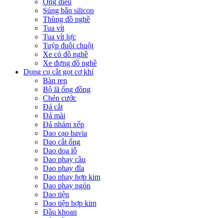
Ống điếu
Súng bắn silicon
Thùng đồ nghề
Tua vít
Tua vít lực
Tuýp đuôi chuột
Xe có đồ nghề
Xe đựng đồ nghề
Dụng cụ cắt gọt cơ khí
Bàn ren
Bộ lã ống đồng
Chén cước
Đá cắt
Đá mài
Đá nhám xếp
Dao cạo bavia
Dao cắt ống
Dao doa lỗ
Dao phay cầu
Dao phay đĩa
Dao phay hợp kim
Dao phay ngón
Dao tiện
Dao tiện hợp kim
Đầu khoan