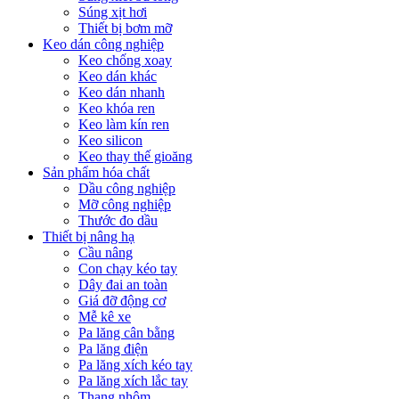
Súng xịt hơi
Thiết bị bơm mỡ
Keo dán công nghiệp
Keo chống xoay
Keo dán khác
Keo dán nhanh
Keo khóa ren
Keo làm kín ren
Keo silicon
Keo thay thế gioăng
Sản phẩm hóa chất
Dầu công nghiệp
Mỡ công nghiệp
Thước đo dầu
Thiết bị nâng hạ
Cầu nâng
Con chạy kéo tay
Dây đai an toàn
Giá đỡ động cơ
Mễ kê xe
Pa lăng cân bằng
Pa lăng điện
Pa lăng xích kéo tay
Pa lăng xích lắc tay
Thang nhôm