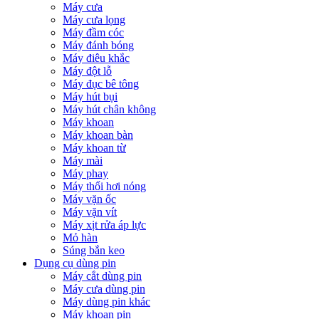
Máy cưa
Máy cưa lọng
Máy đầm cóc
Máy đánh bóng
Máy điêu khắc
Máy đột lỗ
Máy đục bê tông
Máy hút bụi
Máy hút chân không
Máy khoan
Máy khoan bàn
Máy khoan từ
Máy mài
Máy phay
Máy thổi hơi nóng
Máy vặn ốc
Máy vặn vít
Máy xịt rửa áp lực
Mỏ hàn
Súng bắn keo
Dụng cụ dùng pin
Máy cắt dùng pin
Máy cưa dùng pin
Máy dùng pin khác
Máy khoan pin