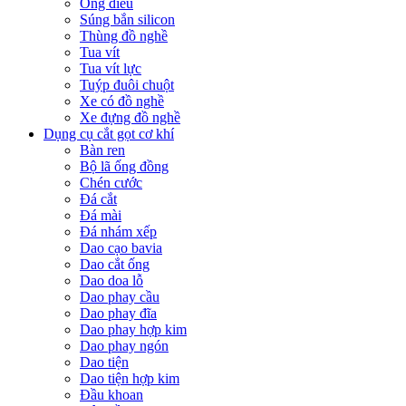
Ống điếu
Súng bắn silicon
Thùng đồ nghề
Tua vít
Tua vít lực
Tuýp đuôi chuột
Xe có đồ nghề
Xe đựng đồ nghề
Dụng cụ cắt gọt cơ khí
Bàn ren
Bộ lã ống đồng
Chén cước
Đá cắt
Đá mài
Đá nhám xếp
Dao cạo bavia
Dao cắt ống
Dao doa lỗ
Dao phay cầu
Dao phay đĩa
Dao phay hợp kim
Dao phay ngón
Dao tiện
Dao tiện hợp kim
Đầu khoan