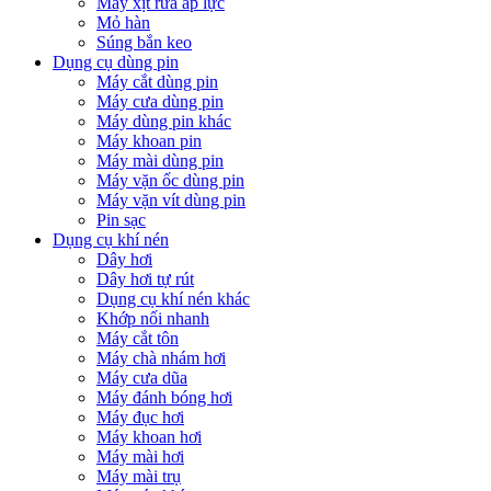
Máy xịt rửa áp lực
Mỏ hàn
Súng bắn keo
Dụng cụ dùng pin
Máy cắt dùng pin
Máy cưa dùng pin
Máy dùng pin khác
Máy khoan pin
Máy mài dùng pin
Máy vặn ốc dùng pin
Máy vặn vít dùng pin
Pin sạc
Dụng cụ khí nén
Dây hơi
Dây hơi tự rút
Dụng cụ khí nén khác
Khớp nối nhanh
Máy cắt tôn
Máy chà nhám hơi
Máy cưa dũa
Máy đánh bóng hơi
Máy đục hơi
Máy khoan hơi
Máy mài hơi
Máy mài trụ