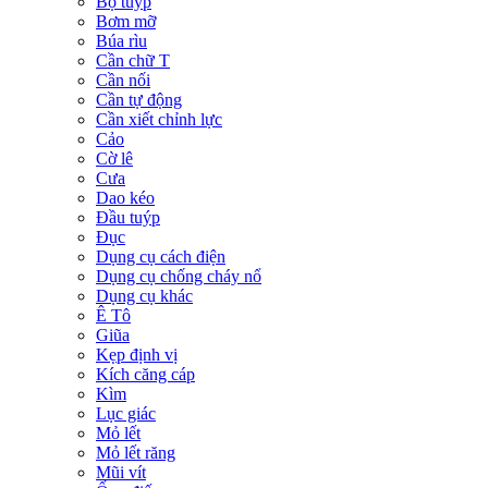
Bộ tuýp
Bơm mỡ
Búa rìu
Cần chữ T
Cần nối
Cần tự động
Cần xiết chỉnh lực
Cảo
Cờ lê
Cưa
Dao kéo
Đầu tuýp
Đục
Dụng cụ cách điện
Dụng cụ chống cháy nổ
Dụng cụ khác
Ê Tô
Giũa
Kẹp định vị
Kích căng cáp
Kìm
Lục giác
Mỏ lết
Mỏ lết răng
Mũi vít