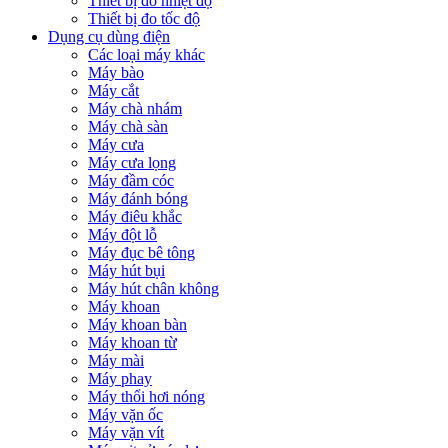
Thiết bị đo nhiệt độ
Thiết bị đo tốc độ
Dụng cụ dùng điện
Các loại máy khác
Máy bào
Máy cắt
Máy chà nhám
Máy chà sàn
Máy cưa
Máy cưa lọng
Máy đầm cóc
Máy đánh bóng
Máy điêu khắc
Máy đột lỗ
Máy đục bê tông
Máy hút bụi
Máy hút chân không
Máy khoan
Máy khoan bàn
Máy khoan từ
Máy mài
Máy phay
Máy thổi hơi nóng
Máy vặn ốc
Máy vặn vít