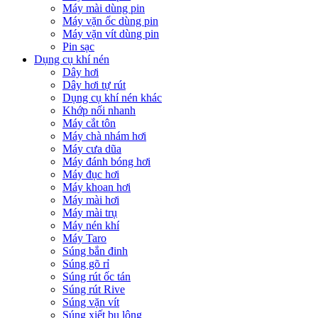
Máy mài dùng pin
Máy vặn ốc dùng pin
Máy vặn vít dùng pin
Pin sạc
Dụng cụ khí nén
Dây hơi
Dây hơi tự rút
Dụng cụ khí nén khác
Khớp nối nhanh
Máy cắt tôn
Máy chà nhám hơi
Máy cưa dũa
Máy đánh bóng hơi
Máy đục hơi
Máy khoan hơi
Máy mài hơi
Máy mài trụ
Máy nén khí
Máy Taro
Súng bắn đinh
Súng gõ rỉ
Súng rút ốc tán
Súng rút Rive
Súng vặn vít
Súng xiết bu lông