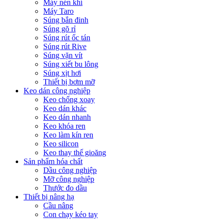
Máy nén khí
Máy Taro
Súng bắn đinh
Súng gõ rỉ
Súng rút ốc tán
Súng rút Rive
Súng vặn vít
Súng xiết bu lông
Súng xịt hơi
Thiết bị bơm mỡ
Keo dán công nghiệp
Keo chống xoay
Keo dán khác
Keo dán nhanh
Keo khóa ren
Keo làm kín ren
Keo silicon
Keo thay thế gioăng
Sản phẩm hóa chất
Dầu công nghiệp
Mỡ công nghiệp
Thước đo dầu
Thiết bị nâng hạ
Cầu nâng
Con chạy kéo tay