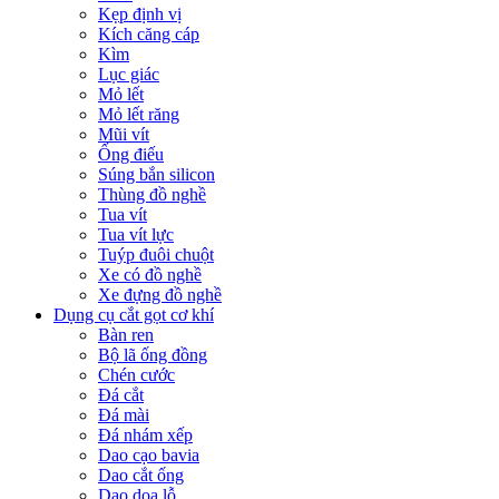
Kẹp định vị
Kích căng cáp
Kìm
Lục giác
Mỏ lết
Mỏ lết răng
Mũi vít
Ống điếu
Súng bắn silicon
Thùng đồ nghề
Tua vít
Tua vít lực
Tuýp đuôi chuột
Xe có đồ nghề
Xe đựng đồ nghề
Dụng cụ cắt gọt cơ khí
Bàn ren
Bộ lã ống đồng
Chén cước
Đá cắt
Đá mài
Đá nhám xếp
Dao cạo bavia
Dao cắt ống
Dao doa lỗ