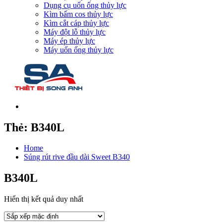
Dụng cụ uốn ống thủy lực
Kìm bấm cos thủy lực
Kìm cắt cáp thủy lực
Máy đột lỗ thủy lực
Máy ép thủy lực
Máy uốn ống thủy lực
Thẻ:
B340L
Home
Súng rút rive đầu dài Sweet B340
B340L
Hiển thị kết quả duy nhất