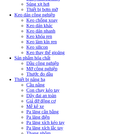
Súng xịt hơi
Thiết bị bơm mỡ
Keo dán công nghiệp
Keo chống xoay
Keo dán khác
Keo dán nhanh
Keo khóa ren
Keo làm kín ren
Keo silicon
Keo thay thế gioăng
Sản phẩm hóa chất
Dầu công nghiệp
Mỡ công nghiệp
Thước đo dầu
Thiết bị nâng hạ
Cầu nâng
Con chạy kéo tay
Dây đai an toàn
Giá đỡ động cơ
Mễ kê xe
Pa lăng cân bằng
Pa lăng điện
Pa lăng xích kéo tay
Pa lăng xích lắc tay
Thang nhôm