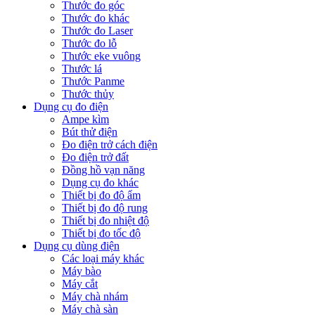
Thước đo góc
Thước đo khác
Thước đo Laser
Thước đo lỗ
Thước eke vuông
Thước lá
Thước Panme
Thước thủy
Dụng cụ đo điện
Ampe kìm
Bút thử điện
Đo điện trở cách điện
Đo điện trở đất
Đồng hồ vạn năng
Dụng cụ đo khác
Thiết bị đo độ ẩm
Thiết bị đo độ rung
Thiết bị đo nhiệt độ
Thiết bị đo tốc độ
Dụng cụ dùng điện
Các loại máy khác
Máy bào
Máy cắt
Máy chà nhám
Máy chà sàn