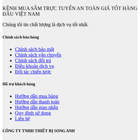
KÊNH MUA SẮM TRỰC TUYẾN AN TOÀN GIÁ TỐT HÀNG
ĐẦU VIỆT NAM
Chúng tôi tin chất lượng là dịch vụ tốt nhất.
Chính sách bán hàng
Chính sách bảo mật
Chính sách vận chuyển
Chính sách đổi trả
Điều khoản dịch vụ
Đối tác chiến lược
Hỗ trợ khách hàng
Hướng dẫn mua hàng
Hướng dẫn thanh toán
Hướng dẫn giao nhận
Quy định sử dụng
Liên hệ
CÔNG TY TNHH THIẾT BỊ SONG ANH