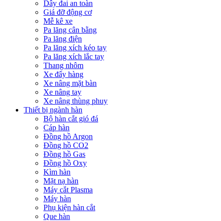
Dây đai an toàn
Giá đỡ động cơ
Mễ kê xe
Pa lăng cân bằng
Pa lăng điện
Pa lăng xích kéo tay
Pa lăng xích lắc tay
Thang nhôm
Xe đẩy hàng
Xe nâng mặt bàn
Xe nâng tay
Xe nâng thùng phuy
Thiết bị ngành hàn
Bộ hàn cắt gió đá
Cáp hàn
Đồng hồ Argon
Đồng hồ CO2
Đồng hồ Gas
Đồng hồ Oxy
Kìm hàn
Mặt nạ hàn
Máy cắt Plasma
Máy hàn
Phụ kiện hàn cắt
Que hàn