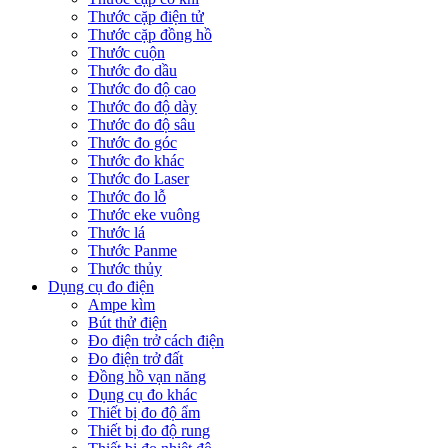
Thước cặp điện tử
Thước cặp đồng hồ
Thước cuộn
Thước đo dầu
Thước đo độ cao
Thước đo độ dày
Thước đo độ sâu
Thước đo góc
Thước đo khác
Thước đo Laser
Thước đo lỗ
Thước eke vuông
Thước lá
Thước Panme
Thước thủy
Dụng cụ đo điện
Ampe kìm
Bút thử điện
Đo điện trở cách điện
Đo điện trở đất
Đồng hồ vạn năng
Dụng cụ đo khác
Thiết bị đo độ ẩm
Thiết bị đo độ rung