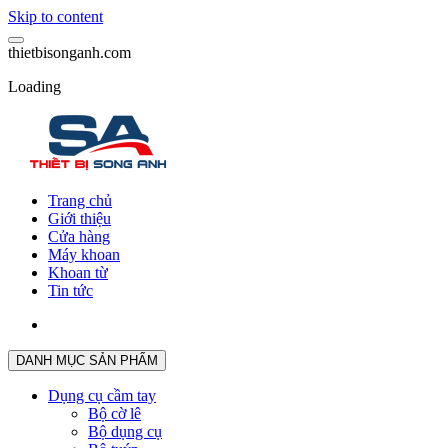
Skip to content
t
h
i
e
t
b
i
s
o
n
g
a
n
h
.
c
o
m
Loading
Trang chủ
Giới thiệu
Cửa hàng
Máy khoan
Khoan từ
Tin tức
DANH MỤC SẢN PHẨM
Dụng cụ cầm tay
Bộ cờ lê
Bộ dụng cụ