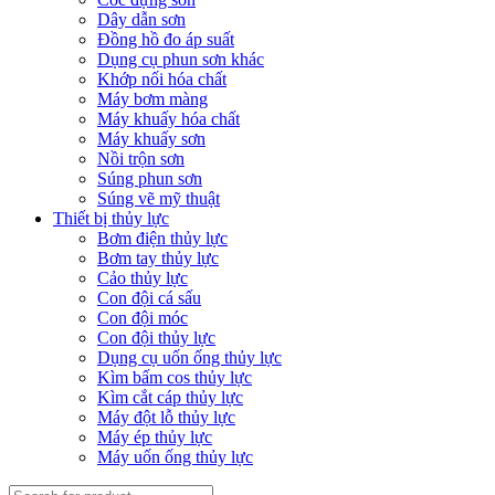
Dây dẫn sơn
Đồng hồ đo áp suất
Dụng cụ phun sơn khác
Khớp nối hóa chất
Máy bơm màng
Máy khuấy hóa chất
Máy khuấy sơn
Nồi trộn sơn
Súng phun sơn
Súng vẽ mỹ thuật
Thiết bị thủy lực
Bơm điện thủy lực
Bơm tay thủy lực
Cảo thủy lực
Con đội cá sấu
Con đội móc
Con đội thủy lực
Dụng cụ uốn ống thủy lực
Kìm bấm cos thủy lực
Kìm cắt cáp thủy lực
Máy đột lỗ thủy lực
Máy ép thủy lực
Máy uốn ống thủy lực