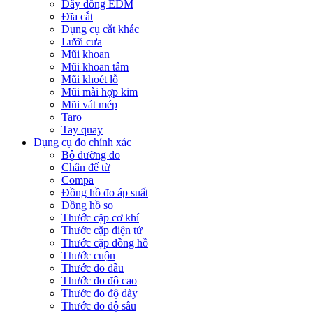
Dây đồng EDM
Đĩa cắt
Dụng cụ cắt khác
Lưỡi cưa
Mũi khoan
Mũi khoan tâm
Mũi khoét lỗ
Mũi mài hợp kim
Mũi vát mép
Taro
Tay quay
Dụng cụ đo chính xác
Bộ dưỡng đo
Chân đế từ
Compa
Đồng hồ đo áp suất
Đồng hồ so
Thước cặp cơ khí
Thước cặp điện tử
Thước cặp đồng hồ
Thước cuộn
Thước đo dầu
Thước đo độ cao
Thước đo độ dày
Thước đo độ sâu