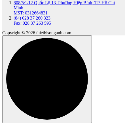
808/5/1/12 Quốc Lộ 13, Phường Hiệp Bình, TP. Hồ Chí
Minh
MST: 0312664831
(84) 028 37 260 323
Fax: 028 37 263 595
Copyright © 2026 thietbisonganh.com