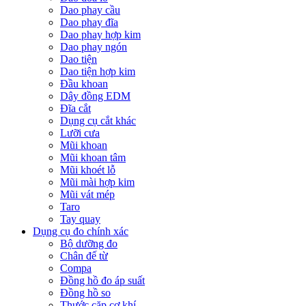
Dao phay cầu
Dao phay đĩa
Dao phay hợp kim
Dao phay ngón
Dao tiện
Dao tiện hợp kim
Đầu khoan
Dây đồng EDM
Đĩa cắt
Dụng cụ cắt khác
Lưỡi cưa
Mũi khoan
Mũi khoan tâm
Mũi khoét lỗ
Mũi mài hợp kim
Mũi vát mép
Taro
Tay quay
Dụng cụ đo chính xác
Bộ dưỡng đo
Chân đế từ
Compa
Đồng hồ đo áp suất
Đồng hồ so
Thước cặp cơ khí