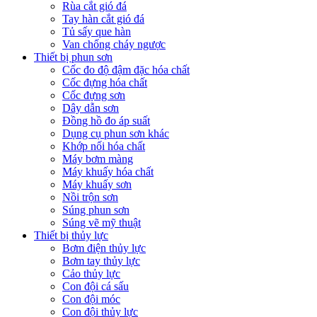
Rùa cắt gió đá
Tay hàn cắt gió đá
Tủ sấy que hàn
Van chống cháy ngược
Thiết bị phun sơn
Cốc đo độ đậm đặc hóa chất
Cốc đựng hóa chất
Cốc đựng sơn
Dây dẫn sơn
Đồng hồ đo áp suất
Dụng cụ phun sơn khác
Khớp nối hóa chất
Máy bơm màng
Máy khuấy hóa chất
Máy khuấy sơn
Nồi trộn sơn
Súng phun sơn
Súng vẽ mỹ thuật
Thiết bị thủy lực
Bơm điện thủy lực
Bơm tay thủy lực
Cảo thủy lực
Con đội cá sấu
Con đội móc
Con đội thủy lực