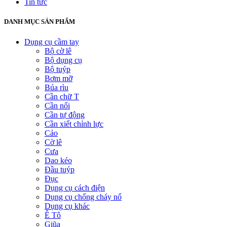
Tin tức
DANH MỤC SẢN PHẨM
Dụng cụ cầm tay
Bộ cờ lê
Bộ dụng cụ
Bộ tuýp
Bơm mỡ
Búa rìu
Cần chữ T
Cần nối
Cần tự động
Cần xiết chỉnh lực
Cảo
Cờ lê
Cưa
Dao kéo
Đầu tuýp
Đục
Dụng cụ cách điện
Dụng cụ chống cháy nổ
Dụng cụ khác
Ê Tô
Giũa