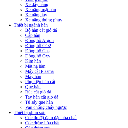
Xe đẩy hàng
Xe nâng mặt bàn
Xe nâng tay
Xe nâng thùng phuy
Thiết bị ngành hàn
Bộ hàn cắt gió đá
Cáp hàn
Đồng hồ Argon
Đồng hồ CO2
Đồng hồ Gas
Đồng hồ Oxy
Kìm hàn
Mặt nạ hàn
Máy cắt Plasma
Máy hàn
Phụ kiện hàn cắt
Que hàn
Rùa cắt gió đá
Tay hàn cắt gió đá
Tủ sấy que hàn
Van chống cháy ngược
Thiết bị phun sơn
Cốc đo độ đậm đặc hóa chất
Cốc đựng hóa chất
Cốc đựng sơn