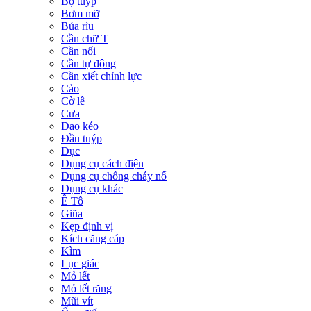
Bộ tuýp
Bơm mỡ
Búa rìu
Cần chữ T
Cần nối
Cần tự động
Cần xiết chỉnh lực
Cảo
Cờ lê
Cưa
Dao kéo
Đầu tuýp
Đục
Dụng cụ cách điện
Dụng cụ chống cháy nổ
Dụng cụ khác
Ê Tô
Giũa
Kẹp định vị
Kích căng cáp
Kìm
Lục giác
Mỏ lết
Mỏ lết răng
Mũi vít