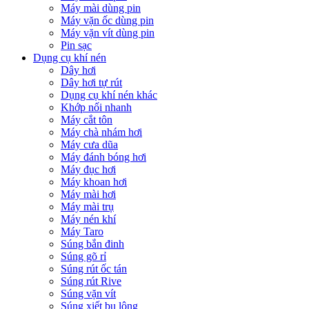
Máy mài dùng pin
Máy vặn ốc dùng pin
Máy vặn vít dùng pin
Pin sạc
Dụng cụ khí nén
Dây hơi
Dây hơi tự rút
Dụng cụ khí nén khác
Khớp nối nhanh
Máy cắt tôn
Máy chà nhám hơi
Máy cưa dũa
Máy đánh bóng hơi
Máy đục hơi
Máy khoan hơi
Máy mài hơi
Máy mài trụ
Máy nén khí
Máy Taro
Súng bắn đinh
Súng gõ rỉ
Súng rút ốc tán
Súng rút Rive
Súng vặn vít
Súng xiết bu lông