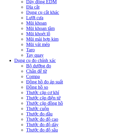
Dây đồng EDM
Đĩa cắt
Dụng cụ cắt khác
Lưỡi cưa
Mũi khoan
Mũi khoan tâm
Mũi khoét lỗ
Mũi mài hợp kim
Mũi vát mép
Taro
Tay quay
Dụng cụ đo chính xác
Bộ dưỡng đo
Chân đế từ
Compa
Đồng hồ đo áp suất
Đồng hồ so
Thước cặp cơ khí
Thước cặp điện tử
Thước cặp đồng hồ
Thước cuộn
Thước đo dầu
Thước đo độ cao
Thước đo độ dày
Thước đo độ sâu