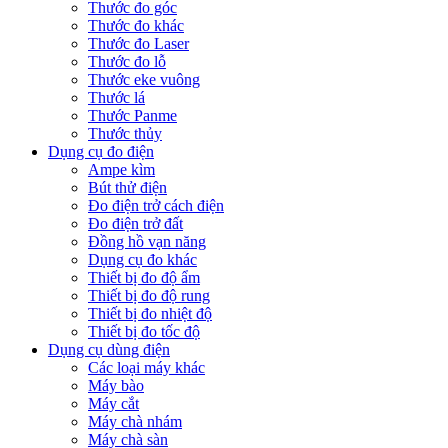
Thước đo góc
Thước đo khác
Thước đo Laser
Thước đo lỗ
Thước eke vuông
Thước lá
Thước Panme
Thước thủy
Dụng cụ đo điện
Ampe kìm
Bút thử điện
Đo điện trở cách điện
Đo điện trở đất
Đồng hồ vạn năng
Dụng cụ đo khác
Thiết bị đo độ ẩm
Thiết bị đo độ rung
Thiết bị đo nhiệt độ
Thiết bị đo tốc độ
Dụng cụ dùng điện
Các loại máy khác
Máy bào
Máy cắt
Máy chà nhám
Máy chà sàn