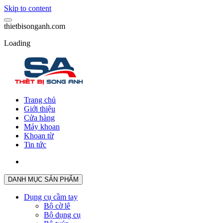
Skip to content
t
h
i
e
t
b
i
s
o
n
g
a
n
h
.
c
o
m
Loading
Trang chủ
Giới thiệu
Cửa hàng
Máy khoan
Khoan từ
Tin tức
DANH MỤC SẢN PHẨM
Dụng cụ cầm tay
Bộ cờ lê
Bộ dụng cụ