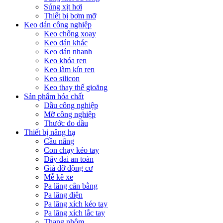
Súng xịt hơi
Thiết bị bơm mỡ
Keo dán công nghiệp
Keo chống xoay
Keo dán khác
Keo dán nhanh
Keo khóa ren
Keo làm kín ren
Keo silicon
Keo thay thế gioăng
Sản phẩm hóa chất
Dầu công nghiệp
Mỡ công nghiệp
Thước đo dầu
Thiết bị nâng hạ
Cầu nâng
Con chạy kéo tay
Dây đai an toàn
Giá đỡ động cơ
Mễ kê xe
Pa lăng cân bằng
Pa lăng điện
Pa lăng xích kéo tay
Pa lăng xích lắc tay
Thang nhôm