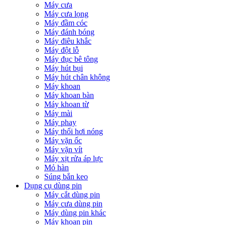
Máy cưa
Máy cưa lọng
Máy đầm cóc
Máy đánh bóng
Máy điêu khắc
Máy đột lỗ
Máy đục bê tông
Máy hút bụi
Máy hút chân không
Máy khoan
Máy khoan bàn
Máy khoan từ
Máy mài
Máy phay
Máy thổi hơi nóng
Máy vặn ốc
Máy vặn vít
Máy xịt rửa áp lực
Mỏ hàn
Súng bắn keo
Dụng cụ dùng pin
Máy cắt dùng pin
Máy cưa dùng pin
Máy dùng pin khác
Máy khoan pin