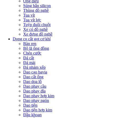
Ống điếu
Súng bắn silicon
Thùng đồ nghề
Tua vít
Tua vít lực
Tuýp đuôi chuột
Xe có đồ nghề
Xe đựng đồ nghề
Dụng cụ cắt gọt cơ khí
Bàn ren
Bộ lã ống đồng
Chén cước
Đá cắt
Đá mài
Đá nhám xếp
Dao cạo bavia
Dao cắt ống
Dao doa lỗ
Dao phay cầu
Dao phay đĩa
Dao phay hợp kim
Dao phay ngón
Dao tiện
Dao tiện hợp kim
Đầu khoan