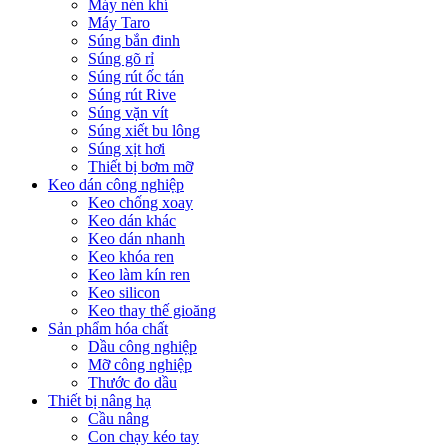
Máy nén khí
Máy Taro
Súng bắn đinh
Súng gõ rỉ
Súng rút ốc tán
Súng rút Rive
Súng vặn vít
Súng xiết bu lông
Súng xịt hơi
Thiết bị bơm mỡ
Keo dán công nghiệp
Keo chống xoay
Keo dán khác
Keo dán nhanh
Keo khóa ren
Keo làm kín ren
Keo silicon
Keo thay thế gioăng
Sản phẩm hóa chất
Dầu công nghiệp
Mỡ công nghiệp
Thước đo dầu
Thiết bị nâng hạ
Cầu nâng
Con chạy kéo tay