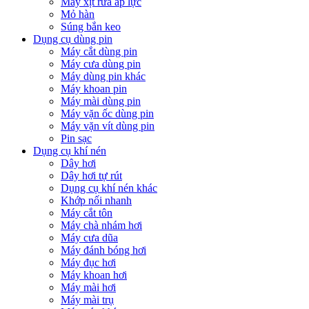
Máy xịt rửa áp lực
Mỏ hàn
Súng bắn keo
Dụng cụ dùng pin
Máy cắt dùng pin
Máy cưa dùng pin
Máy dùng pin khác
Máy khoan pin
Máy mài dùng pin
Máy vặn ốc dùng pin
Máy vặn vít dùng pin
Pin sạc
Dụng cụ khí nén
Dây hơi
Dây hơi tự rút
Dụng cụ khí nén khác
Khớp nối nhanh
Máy cắt tôn
Máy chà nhám hơi
Máy cưa dũa
Máy đánh bóng hơi
Máy đục hơi
Máy khoan hơi
Máy mài hơi
Máy mài trụ