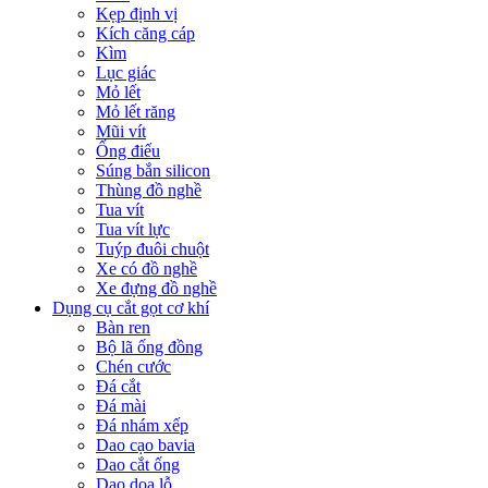
Kẹp định vị
Kích căng cáp
Kìm
Lục giác
Mỏ lết
Mỏ lết răng
Mũi vít
Ống điếu
Súng bắn silicon
Thùng đồ nghề
Tua vít
Tua vít lực
Tuýp đuôi chuột
Xe có đồ nghề
Xe đựng đồ nghề
Dụng cụ cắt gọt cơ khí
Bàn ren
Bộ lã ống đồng
Chén cước
Đá cắt
Đá mài
Đá nhám xếp
Dao cạo bavia
Dao cắt ống
Dao doa lỗ