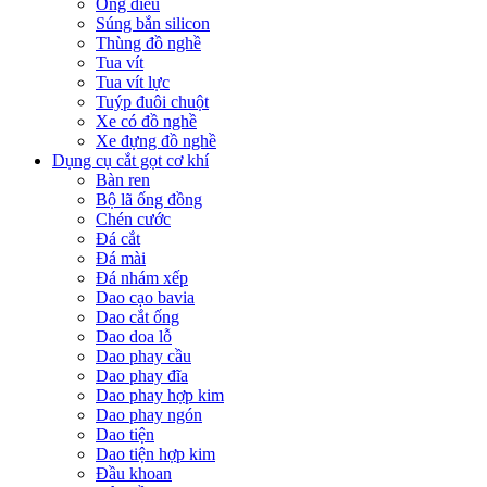
Ống điếu
Súng bắn silicon
Thùng đồ nghề
Tua vít
Tua vít lực
Tuýp đuôi chuột
Xe có đồ nghề
Xe đựng đồ nghề
Dụng cụ cắt gọt cơ khí
Bàn ren
Bộ lã ống đồng
Chén cước
Đá cắt
Đá mài
Đá nhám xếp
Dao cạo bavia
Dao cắt ống
Dao doa lỗ
Dao phay cầu
Dao phay đĩa
Dao phay hợp kim
Dao phay ngón
Dao tiện
Dao tiện hợp kim
Đầu khoan