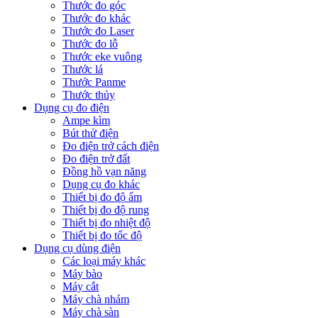
Thước đo góc
Thước đo khác
Thước đo Laser
Thước đo lỗ
Thước eke vuông
Thước lá
Thước Panme
Thước thủy
Dụng cụ đo điện
Ampe kìm
Bút thử điện
Đo điện trở cách điện
Đo điện trở đất
Đồng hồ vạn năng
Dụng cụ đo khác
Thiết bị đo độ ẩm
Thiết bị đo độ rung
Thiết bị đo nhiệt độ
Thiết bị đo tốc độ
Dụng cụ dùng điện
Các loại máy khác
Máy bào
Máy cắt
Máy chà nhám
Máy chà sàn