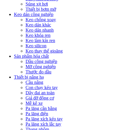
Súng xịt hơi
Thiết bị bơm mỡ
Keo dán công nghiệp
Keo chống xoay
Keo dán khác
Keo dán nhanh
Keo khóa ren
Keo làm kín ren
Keo silicon
Keo thay thế gioăng
Sản phẩm hóa chất
Dầu công nghiệp
Mỡ công nghiệp
Thước đo dầu
Thiết bị nâng hạ
Cầu nâng
Con chạy kéo tay
Dây đai an toàn
Giá đỡ động cơ
Mễ kê xe
Pa lăng cân bằng
Pa lăng điện
Pa lăng xích kéo tay
Pa lăng xích lắc tay
Thang nhôm