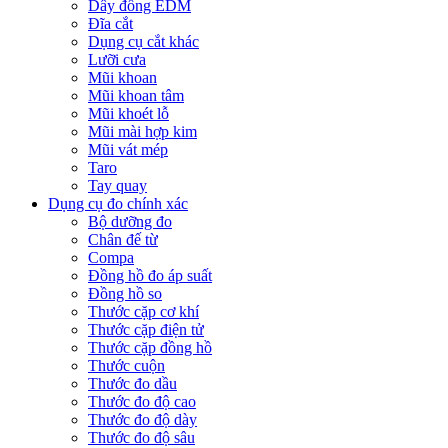
Dây đồng EDM
Đĩa cắt
Dụng cụ cắt khác
Lưỡi cưa
Mũi khoan
Mũi khoan tâm
Mũi khoét lỗ
Mũi mài hợp kim
Mũi vát mép
Taro
Tay quay
Dụng cụ đo chính xác
Bộ dưỡng đo
Chân đế từ
Compa
Đồng hồ đo áp suất
Đồng hồ so
Thước cặp cơ khí
Thước cặp điện tử
Thước cặp đồng hồ
Thước cuộn
Thước đo dầu
Thước đo độ cao
Thước đo độ dày
Thước đo độ sâu