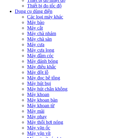
Thiết bị đo nhiệt độ
Thiết bị đo tốc độ
Dụng cụ dùng điện
Các loại máy khác
Máy bào
Máy cắt
Máy chà nhám
Máy chà sàn
Máy cưa
Máy cưa lọng
Máy đầm cóc
Máy đánh bóng
Máy điêu khắc
Máy đột lỗ
Máy đục bê tông
Máy hút bụi
Máy hút chân không
Máy khoan
Máy khoan bàn
Máy khoan từ
Máy mài
Máy phay
Máy thổi hơi nóng
Máy vặn ốc
Máy vặn vít