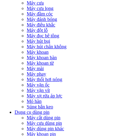
Máy cưa
Máy cưa lọng
Máy đầm cóc
Máy đánh bóng
Máy điêu khắc
Máy đột lỗ
Máy đục bê tông
Máy hút bụi
Máy hút chân không
Máy khoan
Máy khoan bàn
Máy khoan từ
Máy mài
Máy phay
Máy thổi hơi nóng
Máy vặn ốc
Máy vặn vít
Máy xịt rửa áp lực
Mỏ hàn
Súng bắn keo
Dụng cụ dùng pin
Máy cắt dùng pin
Máy cưa dùng pin
Máy dùng pin khác
Máy khoan pin