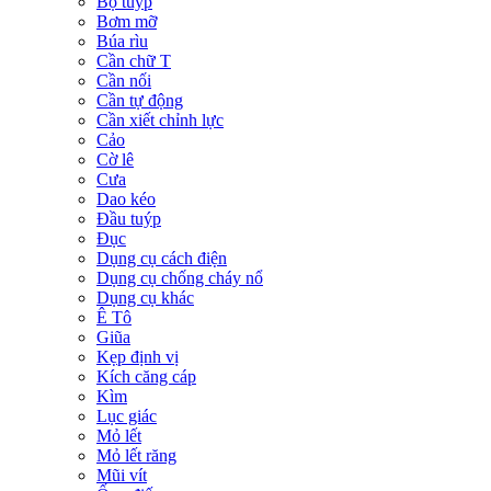
Bộ tuýp
Bơm mỡ
Búa rìu
Cần chữ T
Cần nối
Cần tự động
Cần xiết chỉnh lực
Cảo
Cờ lê
Cưa
Dao kéo
Đầu tuýp
Đục
Dụng cụ cách điện
Dụng cụ chống cháy nổ
Dụng cụ khác
Ê Tô
Giũa
Kẹp định vị
Kích căng cáp
Kìm
Lục giác
Mỏ lết
Mỏ lết răng
Mũi vít