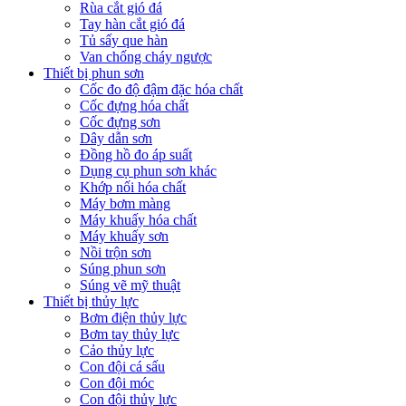
Rùa cắt gió đá
Tay hàn cắt gió đá
Tủ sấy que hàn
Van chống cháy ngược
Thiết bị phun sơn
Cốc đo độ đậm đặc hóa chất
Cốc đựng hóa chất
Cốc đựng sơn
Dây dẫn sơn
Đồng hồ đo áp suất
Dụng cụ phun sơn khác
Khớp nối hóa chất
Máy bơm màng
Máy khuấy hóa chất
Máy khuấy sơn
Nồi trộn sơn
Súng phun sơn
Súng vẽ mỹ thuật
Thiết bị thủy lực
Bơm điện thủy lực
Bơm tay thủy lực
Cảo thủy lực
Con đội cá sấu
Con đội móc
Con đội thủy lực