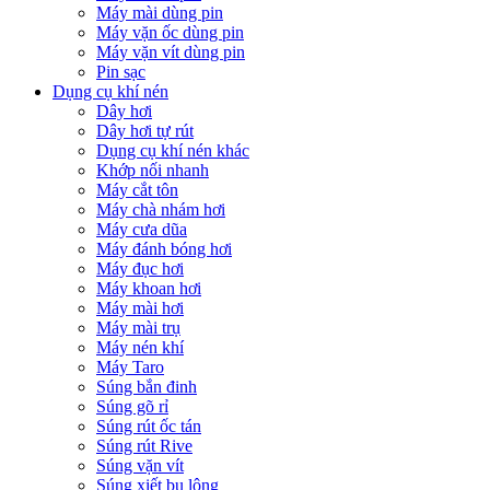
Máy mài dùng pin
Máy vặn ốc dùng pin
Máy vặn vít dùng pin
Pin sạc
Dụng cụ khí nén
Dây hơi
Dây hơi tự rút
Dụng cụ khí nén khác
Khớp nối nhanh
Máy cắt tôn
Máy chà nhám hơi
Máy cưa dũa
Máy đánh bóng hơi
Máy đục hơi
Máy khoan hơi
Máy mài hơi
Máy mài trụ
Máy nén khí
Máy Taro
Súng bắn đinh
Súng gõ rỉ
Súng rút ốc tán
Súng rút Rive
Súng vặn vít
Súng xiết bu lông