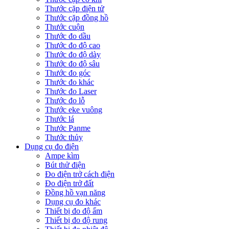
Thước cặp điện tử
Thước cặp đồng hồ
Thước cuộn
Thước đo dầu
Thước đo độ cao
Thước đo độ dày
Thước đo độ sâu
Thước đo góc
Thước đo khác
Thước đo Laser
Thước đo lỗ
Thước eke vuông
Thước lá
Thước Panme
Thước thủy
Dụng cụ đo điện
Ampe kìm
Bút thử điện
Đo điện trở cách điện
Đo điện trở đất
Đồng hồ vạn năng
Dụng cụ đo khác
Thiết bị đo độ ẩm
Thiết bị đo độ rung