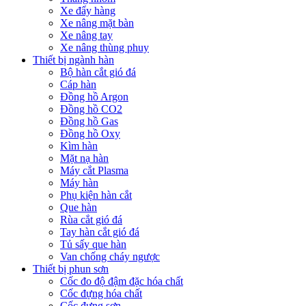
Xe đẩy hàng
Xe nâng mặt bàn
Xe nâng tay
Xe nâng thùng phuy
Thiết bị ngành hàn
Bộ hàn cắt gió đá
Cáp hàn
Đồng hồ Argon
Đồng hồ CO2
Đồng hồ Gas
Đồng hồ Oxy
Kìm hàn
Mặt nạ hàn
Máy cắt Plasma
Máy hàn
Phụ kiện hàn cắt
Que hàn
Rùa cắt gió đá
Tay hàn cắt gió đá
Tủ sấy que hàn
Van chống cháy ngược
Thiết bị phun sơn
Cốc đo độ đậm đặc hóa chất
Cốc đựng hóa chất
Cốc đựng sơn