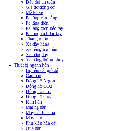
Dây đai an toàn
Giá đỡ động cơ
Mễ kê xe
Pa lăng cân bằng
Pa lăng điện
Pa lăng xích kéo tay
Pa lăng xích lắc tay
Thang nhôm
Xe đẩy hàng
Xe nâng mặt bàn
Xe nâng tay
Xe nâng thùng phuy
Thiết bị ngành hàn
Bộ hàn cắt gió đá
Cáp hàn
Đồng hồ Argon
Đồng hồ CO2
Đồng hồ Gas
Đồng hồ Oxy
Kìm hàn
Mặt nạ hàn
Máy cắt Plasma
Máy hàn
Phụ kiện hàn cắt
Que hàn