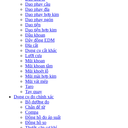
Dao phay cầu
Dao phay đĩa
Dao phay hợp kim
Dao phay ngón
Dao tiện
Dao tiện hợp kim
Đầu khoan
Dây đồng EDM
Đĩa cắt
Dụng cụ cắt khác
Lưỡi cưa
Mũi khoan
Mũi khoan tâm
Mũi khoét lỗ
Mũi mài hợp kim
Mũi vát mép
Taro
Tay quay
Dụng cụ đo chính xác
Bộ dưỡng đo
Chân đế từ
Compa
Đồng hồ đo áp suất
Đồng hồ so
Thước cặp cơ khí