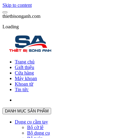
Skip to content
t
h
i
e
t
b
i
s
o
n
g
a
n
h
.
c
o
m
Loading
Trang chủ
Giới thiệu
Cửa hàng
Máy khoan
Khoan từ
Tin tức
DANH MỤC SẢN PHẨM
Dụng cụ cầm tay
Bộ cờ lê
Bộ dụng cụ