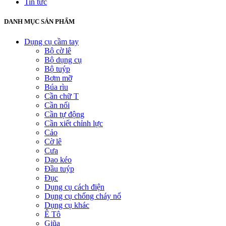
Tin tức
DANH MỤC SẢN PHẨM
Dụng cụ cầm tay
Bộ cờ lê
Bộ dụng cụ
Bộ tuýp
Bơm mỡ
Búa rìu
Cần chữ T
Cần nối
Cần tự động
Cần xiết chỉnh lực
Cảo
Cờ lê
Cưa
Dao kéo
Đầu tuýp
Đục
Dụng cụ cách điện
Dụng cụ chống cháy nổ
Dụng cụ khác
Ê Tô
Giũa