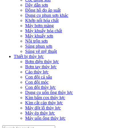
Dây dẫn sơn
Đồng hồ đo áp suất
Dụng cụ phun sơn khác
Khớp nối hóa chất
Máy bơm màng
Máy khuấy hóa chất
Máy khuấy sơn
Nồi trộn sơn
Súng phun sơn
Súng vẽ mỹ thuật
Thiết bị thủy lực
Bơm điện thủy lực
Bơm tay thủy lực
Cảo thủy lực
Con đội cá sấu
Con đội móc
Con đội thủy lực
Dụng cụ uốn ống thủy lực
Kìm bấm cos thủy lực
Kìm cắt cáp thủy lực
Máy đột lỗ thủy lực
Máy ép thủy lực
Máy uốn ống thủy lực