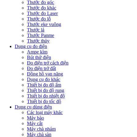
Thước đo góc
Thước đo khác
Thước đo Laser
Thước đo lỗ
Thước eke vuông
Thước lá
Thước Panme
Thước thủy
Dụng cụ đo điện
Ampe kìm
Bút thử điện
Đo điện trở cách điện
Đo điện trở đất
Đồng hồ vạn năng
Dụng cụ đo khác
Thiết bị đo độ ẩm
Thiết bị đo độ rung
Thiết bị đo nhiệt độ
Thiết bị đo tốc độ
Dụng cụ dùng điện
Các loại máy khác
Máy bào
Máy cắt
Máy chà nhám
Máy chà sàn