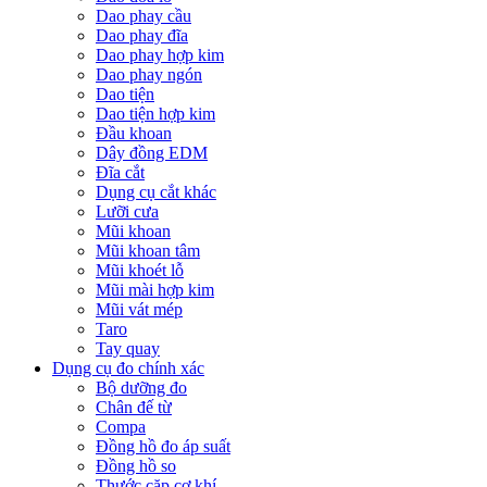
Dao phay cầu
Dao phay đĩa
Dao phay hợp kim
Dao phay ngón
Dao tiện
Dao tiện hợp kim
Đầu khoan
Dây đồng EDM
Đĩa cắt
Dụng cụ cắt khác
Lưỡi cưa
Mũi khoan
Mũi khoan tâm
Mũi khoét lỗ
Mũi mài hợp kim
Mũi vát mép
Taro
Tay quay
Dụng cụ đo chính xác
Bộ dưỡng đo
Chân đế từ
Compa
Đồng hồ đo áp suất
Đồng hồ so
Thước cặp cơ khí