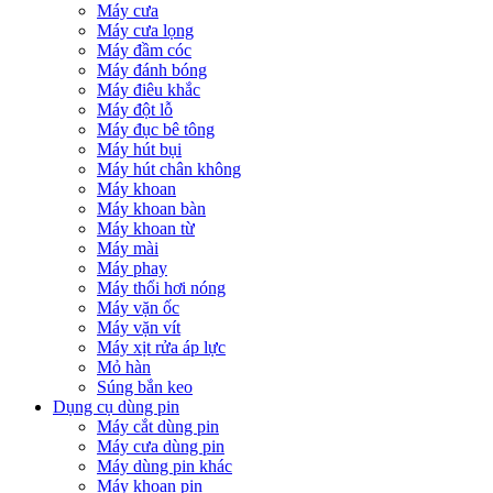
Máy cưa
Máy cưa lọng
Máy đầm cóc
Máy đánh bóng
Máy điêu khắc
Máy đột lỗ
Máy đục bê tông
Máy hút bụi
Máy hút chân không
Máy khoan
Máy khoan bàn
Máy khoan từ
Máy mài
Máy phay
Máy thổi hơi nóng
Máy vặn ốc
Máy vặn vít
Máy xịt rửa áp lực
Mỏ hàn
Súng bắn keo
Dụng cụ dùng pin
Máy cắt dùng pin
Máy cưa dùng pin
Máy dùng pin khác
Máy khoan pin