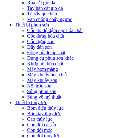
Rùa cắt gió đá
Tay hàn cắt gió đá
Tủ sấy que hàn
Van chống cháy ngược
Thiết bị phun sơn
Cốc đo độ đậm đặc hóa chất
Cốc đựng hóa chất
Cốc đựng sơn
Dây dẫn sơn
Đồng hồ đo áp suất
Dụng cụ phun sơn khác
Khớp nối hóa chất
Máy bơm màng
Máy khuấy hóa chất
Máy khuấy sơn
Nồi trộn sơn
Súng phun sơn
Súng vẽ mỹ thuật
Thiết bị thủy lực
Bơm điện thủy lực
Bơm tay thủy lực
Cảo thủy lực
Con đội cá sấu
Con đội móc
Con đội thủy lực