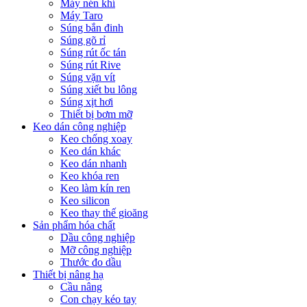
Máy nén khí
Máy Taro
Súng bắn đinh
Súng gõ rỉ
Súng rút ốc tán
Súng rút Rive
Súng vặn vít
Súng xiết bu lông
Súng xịt hơi
Thiết bị bơm mỡ
Keo dán công nghiệp
Keo chống xoay
Keo dán khác
Keo dán nhanh
Keo khóa ren
Keo làm kín ren
Keo silicon
Keo thay thế gioăng
Sản phẩm hóa chất
Dầu công nghiệp
Mỡ công nghiệp
Thước đo dầu
Thiết bị nâng hạ
Cầu nâng
Con chạy kéo tay