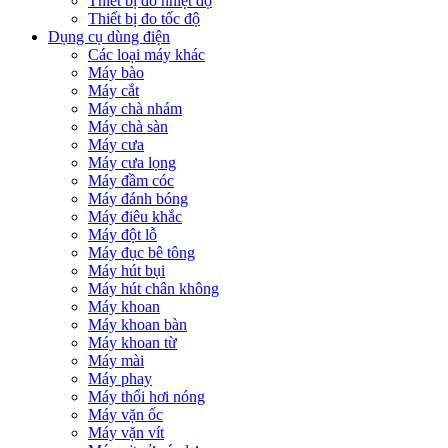
Thiết bị đo nhiệt độ
Thiết bị đo tốc độ
Dụng cụ dùng điện
Các loại máy khác
Máy bào
Máy cắt
Máy chà nhám
Máy chà sàn
Máy cưa
Máy cưa lọng
Máy đầm cóc
Máy đánh bóng
Máy điêu khắc
Máy đột lỗ
Máy đục bê tông
Máy hút bụi
Máy hút chân không
Máy khoan
Máy khoan bàn
Máy khoan từ
Máy mài
Máy phay
Máy thổi hơi nóng
Máy vặn ốc
Máy vặn vít