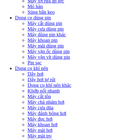
Máy xịt rửa áp lực
Mỏ hàn
Súng bắn keo
Dụng cụ dùng pin
Máy cắt dùng pin
Máy cưa dùng pin
Máy dùng pin khác
Máy khoan pin
Máy mài dùng pin
Máy vặn ốc dùng pin
Máy vặn vít dùng pin
Pin sạc
Dụng cụ khí nén
Dây hơi
Dây hơi tự rút
Dụng cụ khí nén khác
Khớp nối nhanh
Máy cắt tôn
Máy chà nhám hơi
Máy cưa dũa
Máy đánh bóng hơi
Máy đục hơi
Máy khoan hơi
Máy mài hơi
Máy mài trụ