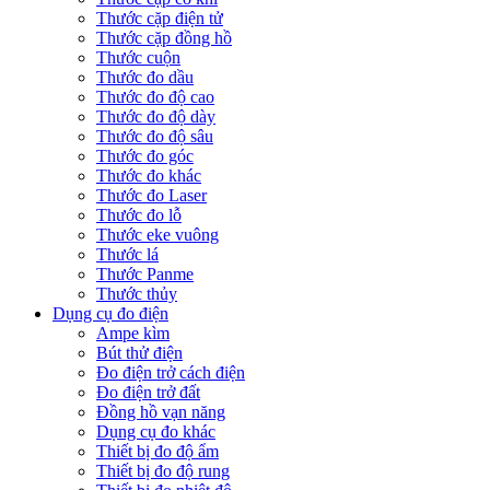
Thước cặp điện tử
Thước cặp đồng hồ
Thước cuộn
Thước đo dầu
Thước đo độ cao
Thước đo độ dày
Thước đo độ sâu
Thước đo góc
Thước đo khác
Thước đo Laser
Thước đo lỗ
Thước eke vuông
Thước lá
Thước Panme
Thước thủy
Dụng cụ đo điện
Ampe kìm
Bút thử điện
Đo điện trở cách điện
Đo điện trở đất
Đồng hồ vạn năng
Dụng cụ đo khác
Thiết bị đo độ ẩm
Thiết bị đo độ rung