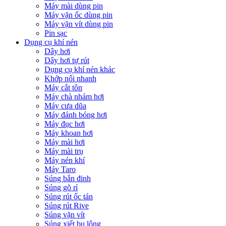
Máy mài dùng pin
Máy vặn ốc dùng pin
Máy vặn vít dùng pin
Pin sạc
Dụng cụ khí nén
Dây hơi
Dây hơi tự rút
Dụng cụ khí nén khác
Khớp nối nhanh
Máy cắt tôn
Máy chà nhám hơi
Máy cưa dũa
Máy đánh bóng hơi
Máy đục hơi
Máy khoan hơi
Máy mài hơi
Máy mài trụ
Máy nén khí
Máy Taro
Súng bắn đinh
Súng gõ rỉ
Súng rút ốc tán
Súng rút Rive
Súng vặn vít
Súng xiết bu lông