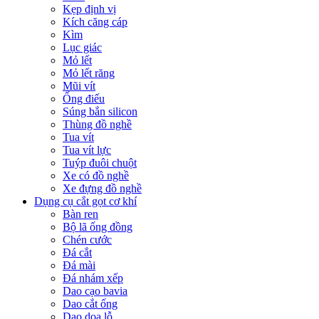
Kẹp định vị
Kích căng cáp
Kìm
Lục giác
Mỏ lết
Mỏ lết răng
Mũi vít
Ống điếu
Súng bắn silicon
Thùng đồ nghề
Tua vít
Tua vít lực
Tuýp đuôi chuột
Xe có đồ nghề
Xe đựng đồ nghề
Dụng cụ cắt gọt cơ khí
Bàn ren
Bộ lã ống đồng
Chén cước
Đá cắt
Đá mài
Đá nhám xếp
Dao cạo bavia
Dao cắt ống
Dao doa lỗ