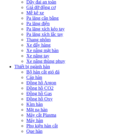
Dây đai an toàn
Giá đỡ động cơ
Mễ kê xe
Pa lăng cân bằng
Pa lăng điện
Pa lăng xích kéo tay
Pa lăng xích lắc tay
Thang nhôm
Xe đẩy hàng
Xe nâng mặt bàn
Xe nâng tay
Xe nâng thùng phuy
Thiết bị ngành hàn
Bộ hàn cắt gió đá
Cáp hàn
Đồng hồ Argon
Đồng hồ CO2
Đồng hồ Gas
Đồng hồ Oxy
Kìm hàn
Mặt nạ hàn
Máy cắt Plasma
Máy hàn
Phụ kiện hàn cắt
Que hàn