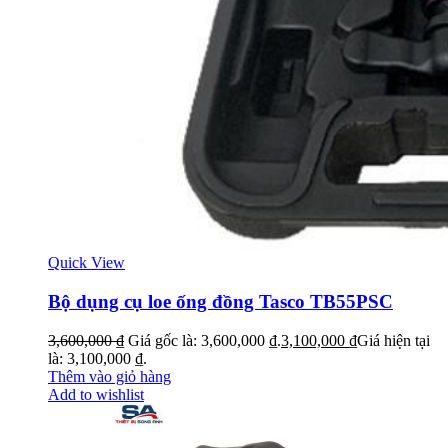
Quick View
Bộ dụng cụ loe ống đồng Tasco TB55PSC
3,600,000
₫
Giá gốc là: 3,600,000 ₫.
3,100,000
₫
Giá hiện tại
là: 3,100,000 ₫.
Thêm vào giỏ hàng
Add to wishlist