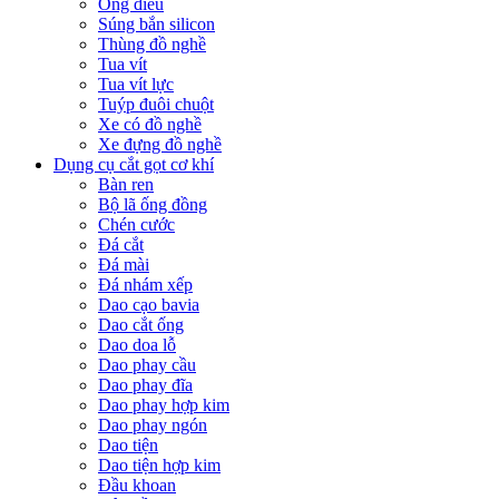
Ống điếu
Súng bắn silicon
Thùng đồ nghề
Tua vít
Tua vít lực
Tuýp đuôi chuột
Xe có đồ nghề
Xe đựng đồ nghề
Dụng cụ cắt gọt cơ khí
Bàn ren
Bộ lã ống đồng
Chén cước
Đá cắt
Đá mài
Đá nhám xếp
Dao cạo bavia
Dao cắt ống
Dao doa lỗ
Dao phay cầu
Dao phay đĩa
Dao phay hợp kim
Dao phay ngón
Dao tiện
Dao tiện hợp kim
Đầu khoan