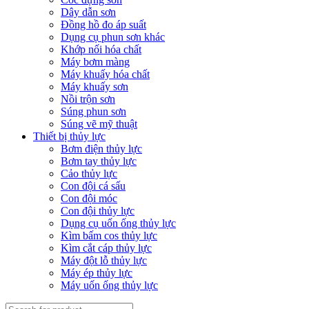
Dây dẫn sơn
Đồng hồ đo áp suất
Dụng cụ phun sơn khác
Khớp nối hóa chất
Máy bơm màng
Máy khuấy hóa chất
Máy khuấy sơn
Nồi trộn sơn
Súng phun sơn
Súng vẽ mỹ thuật
Thiết bị thủy lực
Bơm điện thủy lực
Bơm tay thủy lực
Cảo thủy lực
Con đội cá sấu
Con đội móc
Con đội thủy lực
Dụng cụ uốn ống thủy lực
Kìm bấm cos thủy lực
Kìm cắt cáp thủy lực
Máy đột lỗ thủy lực
Máy ép thủy lực
Máy uốn ống thủy lực