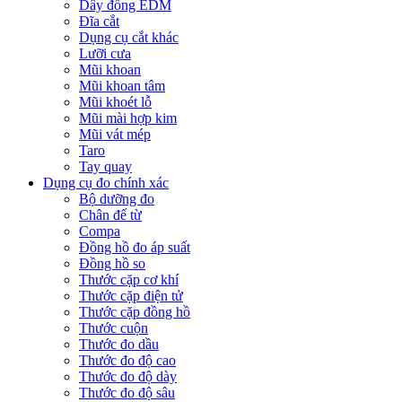
Dây đồng EDM
Đĩa cắt
Dụng cụ cắt khác
Lưỡi cưa
Mũi khoan
Mũi khoan tâm
Mũi khoét lỗ
Mũi mài hợp kim
Mũi vát mép
Taro
Tay quay
Dụng cụ đo chính xác
Bộ dưỡng đo
Chân đế từ
Compa
Đồng hồ đo áp suất
Đồng hồ so
Thước cặp cơ khí
Thước cặp điện tử
Thước cặp đồng hồ
Thước cuộn
Thước đo dầu
Thước đo độ cao
Thước đo độ dày
Thước đo độ sâu