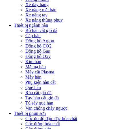
Xe đẩy hàng
Xe nâng mặt bàn
Xe nâng tay
Xe nâng thùng phuy
Thiết bị ngành hàn
Bộ hàn cắt gió đá
Cáp hàn
Đồng hồ Argon
Đồng hồ CO2
Đồng hồ Gas
Đồng hồ Oxy
Kìm hàn
Mặt nạ hàn
Máy cắt Plasma
Máy hàn
Phụ kiện hàn cắt
Que hàn
Rùa cắt gió đá
Tay hàn cắt gió đá
Tủ sấy que hàn
Van chống cháy ngược
Thiết bị phun sơn
Cốc đo độ đậm đặc hóa chất
Cốc đựng hóa chất
Cốc đựng sơn