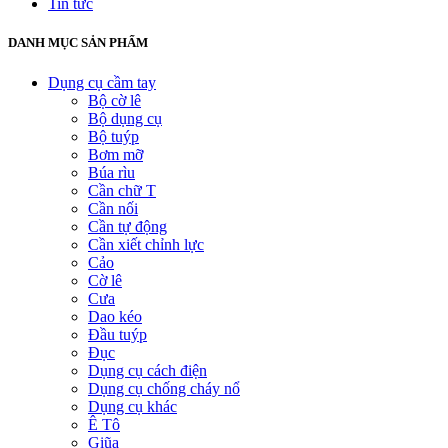
Tin tức
DANH MỤC SẢN PHẨM
Dụng cụ cầm tay
Bộ cờ lê
Bộ dụng cụ
Bộ tuýp
Bơm mỡ
Búa rìu
Cần chữ T
Cần nối
Cần tự động
Cần xiết chỉnh lực
Cảo
Cờ lê
Cưa
Dao kéo
Đầu tuýp
Đục
Dụng cụ cách điện
Dụng cụ chống cháy nổ
Dụng cụ khác
Ê Tô
Giũa