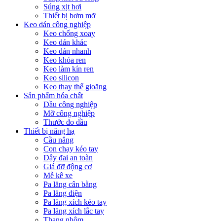
Súng xịt hơi
Thiết bị bơm mỡ
Keo dán công nghiệp
Keo chống xoay
Keo dán khác
Keo dán nhanh
Keo khóa ren
Keo làm kín ren
Keo silicon
Keo thay thế gioăng
Sản phẩm hóa chất
Dầu công nghiệp
Mỡ công nghiệp
Thước đo dầu
Thiết bị nâng hạ
Cầu nâng
Con chạy kéo tay
Dây đai an toàn
Giá đỡ động cơ
Mễ kê xe
Pa lăng cân bằng
Pa lăng điện
Pa lăng xích kéo tay
Pa lăng xích lắc tay
Thang nhôm