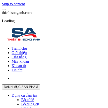
Skip to content
t
h
i
e
t
b
i
s
o
n
g
a
n
h
.
c
o
m
Loading
Trang chủ
Giới thiệu
Cửa hàng
Máy khoan
Khoan từ
Tin tức
DANH MỤC SẢN PHẨM
Dụng cụ cầm tay
Bộ cờ lê
Bộ dụng cụ