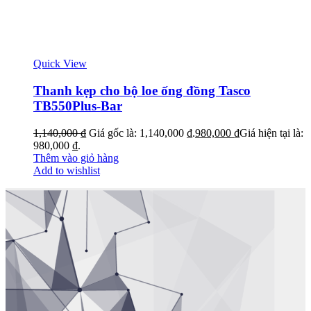
Quick View
Thanh kẹp cho bộ loe ống đồng Tasco
TB550Plus-Bar
1,140,000
₫
Giá gốc là: 1,140,000 ₫.
980,000
₫
Giá hiện tại là:
980,000 ₫.
Thêm vào giỏ hàng
Add to wishlist