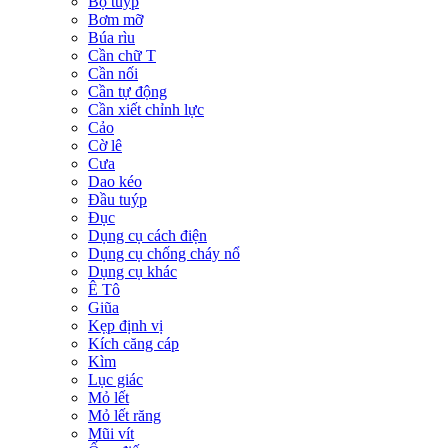
Bộ tuýp
Bơm mỡ
Búa rìu
Cần chữ T
Cần nối
Cần tự động
Cần xiết chỉnh lực
Cảo
Cờ lê
Cưa
Dao kéo
Đầu tuýp
Đục
Dụng cụ cách điện
Dụng cụ chống cháy nổ
Dụng cụ khác
Ê Tô
Giũa
Kẹp định vị
Kích căng cáp
Kìm
Lục giác
Mỏ lết
Mỏ lết răng
Mũi vít