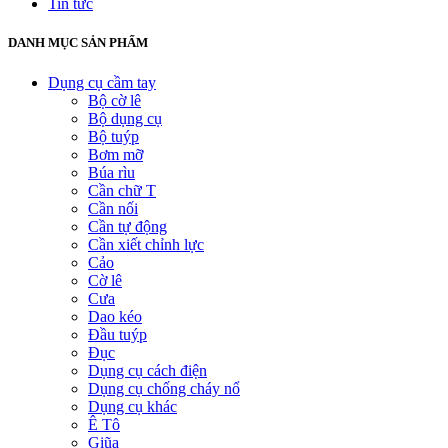
Tin tức
DANH MỤC SẢN PHẨM
Dụng cụ cầm tay
Bộ cờ lê
Bộ dụng cụ
Bộ tuýp
Bơm mỡ
Búa rìu
Cần chữ T
Cần nối
Cần tự động
Cần xiết chỉnh lực
Cảo
Cờ lê
Cưa
Dao kéo
Đầu tuýp
Đục
Dụng cụ cách điện
Dụng cụ chống cháy nổ
Dụng cụ khác
Ê Tô
Giũa