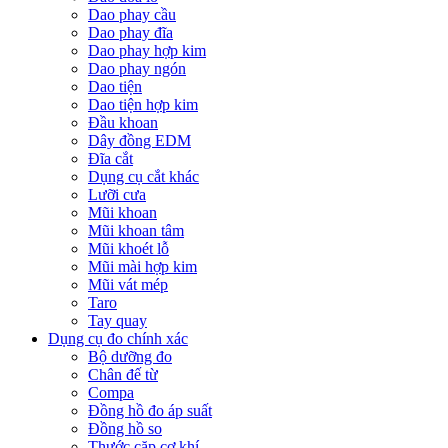
Dao phay cầu
Dao phay đĩa
Dao phay hợp kim
Dao phay ngón
Dao tiện
Dao tiện hợp kim
Đầu khoan
Dây đồng EDM
Đĩa cắt
Dụng cụ cắt khác
Lưỡi cưa
Mũi khoan
Mũi khoan tâm
Mũi khoét lỗ
Mũi mài hợp kim
Mũi vát mép
Taro
Tay quay
Dụng cụ đo chính xác
Bộ dưỡng đo
Chân đế từ
Compa
Đồng hồ đo áp suất
Đồng hồ so
Thước cặp cơ khí