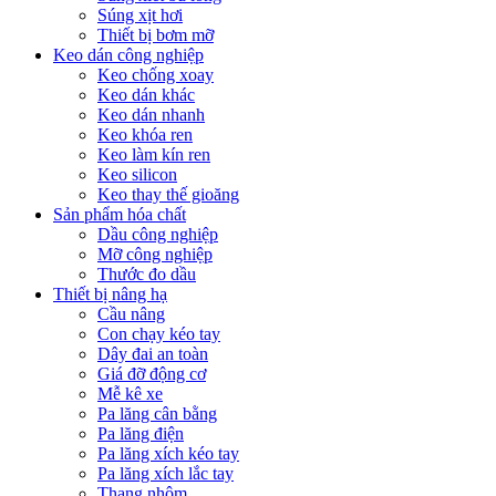
Súng xịt hơi
Thiết bị bơm mỡ
Keo dán công nghiệp
Keo chống xoay
Keo dán khác
Keo dán nhanh
Keo khóa ren
Keo làm kín ren
Keo silicon
Keo thay thế gioăng
Sản phẩm hóa chất
Dầu công nghiệp
Mỡ công nghiệp
Thước đo dầu
Thiết bị nâng hạ
Cầu nâng
Con chạy kéo tay
Dây đai an toàn
Giá đỡ động cơ
Mễ kê xe
Pa lăng cân bằng
Pa lăng điện
Pa lăng xích kéo tay
Pa lăng xích lắc tay
Thang nhôm