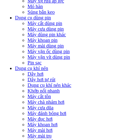
Máy xịt rửa áp lực
Mỏ hàn
Súng bắn keo
Dụng cụ dùng pin
Máy cắt dùng pin
Máy cưa dùng pin
Máy dùng pin khác
Máy khoan pin
Máy mài dùng pin
Máy vặn ốc dùng pin
Máy vặn vít dùng pin
Pin sạc
Dụng cụ khí nén
Dây hơi
Dây hơi tự rút
Dụng cụ khí nén khác
Khớp nối nhanh
Máy cắt tôn
Máy chà nhám hơi
Máy cưa dũa
Máy đánh bóng hơi
Máy đục hơi
Máy khoan hơi
Máy mài hơi
Máy mài trụ