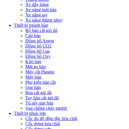
Xe đẩy hàng
Xe nâng mặt bàn
Xe nâng tay
Xe nâng thùng phuy
Thiết bị ngành hàn
Bộ hàn cắt gió đá
Cáp hàn
Đồng hồ Argon
Đồng hồ CO2
Đồng hồ Gas
Đồng hồ Oxy
Kìm hàn
Mặt nạ hàn
Máy cắt Plasma
Máy hàn
Phụ kiện hàn cắt
Que hàn
Rùa cắt gió đá
Tay hàn cắt gió đá
Tủ sấy que hàn
Van chống cháy ngược
Thiết bị phun sơn
Cốc đo độ đậm đặc hóa chất
Cốc đựng hóa chất
Cốc đựng sơn