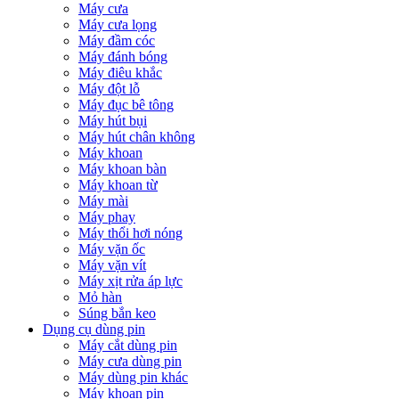
Máy cưa
Máy cưa lọng
Máy đầm cóc
Máy đánh bóng
Máy điêu khắc
Máy đột lỗ
Máy đục bê tông
Máy hút bụi
Máy hút chân không
Máy khoan
Máy khoan bàn
Máy khoan từ
Máy mài
Máy phay
Máy thổi hơi nóng
Máy vặn ốc
Máy vặn vít
Máy xịt rửa áp lực
Mỏ hàn
Súng bắn keo
Dụng cụ dùng pin
Máy cắt dùng pin
Máy cưa dùng pin
Máy dùng pin khác
Máy khoan pin