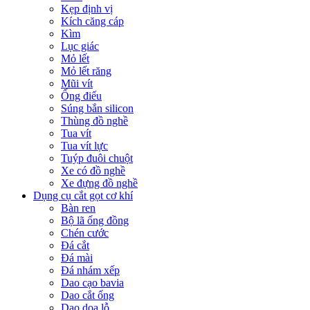
Kẹp định vị
Kích căng cáp
Kìm
Lục giác
Mỏ lết
Mỏ lết răng
Mũi vít
Ống điếu
Súng bắn silicon
Thùng đồ nghề
Tua vít
Tua vít lực
Tuýp đuôi chuột
Xe có đồ nghề
Xe đựng đồ nghề
Dụng cụ cắt gọt cơ khí
Bàn ren
Bộ lã ống đồng
Chén cước
Đá cắt
Đá mài
Đá nhám xếp
Dao cạo bavia
Dao cắt ống
Dao doa lỗ