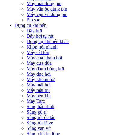
Máy mài dùng pin
Máy vặn ốc dùng pin
Máy vặn vít dùng pin
Pin sạc
Dụng cụ khí nén
Dây hơi
Dây hơi tự rút
Dụng cụ khí nén khác
Khớp nối nhanh
Máy cắt tôn
Máy chà nhám hơi
Máy cưa dũa
Máy đánh bóng hơi
Máy đục hơi
Máy khoan hơi
Máy mài hơi
Máy mài trụ
Máy nén khí
Máy Taro
Súng bắn đinh
Súng gõ rỉ
Súng rút ốc tán
Súng rút Rive
Súng vặn vít
Súng xiết bu lông