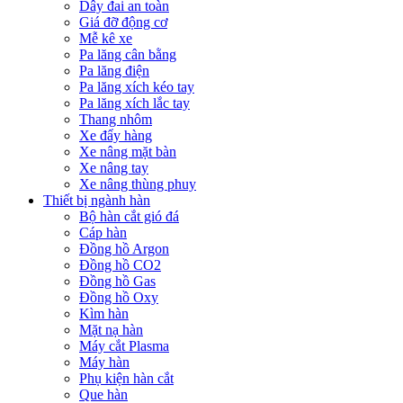
Dây đai an toàn
Giá đỡ động cơ
Mễ kê xe
Pa lăng cân bằng
Pa lăng điện
Pa lăng xích kéo tay
Pa lăng xích lắc tay
Thang nhôm
Xe đẩy hàng
Xe nâng mặt bàn
Xe nâng tay
Xe nâng thùng phuy
Thiết bị ngành hàn
Bộ hàn cắt gió đá
Cáp hàn
Đồng hồ Argon
Đồng hồ CO2
Đồng hồ Gas
Đồng hồ Oxy
Kìm hàn
Mặt nạ hàn
Máy cắt Plasma
Máy hàn
Phụ kiện hàn cắt
Que hàn