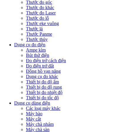
Thước đo góc
Thước đo khác
Thước đo Laser
Thước đo lỗ
Thước eke vuông
Thước lá
Thước Panme
Thước thủy
Dụng cụ đo điện
Ampe kìm
Bút thử điện
Đo điện trở cách điện
Đo điện trở đất
Đồng hồ vạn năng
Dụng cụ đo khác
Thiết bị đo độ ẩm
Thiết bị đo độ rung
Thiết bị đo nhiệt độ
Thiết bị đo tốc độ
Dụng cụ dùng điện
Các loại máy khác
Máy bào
Máy cắt
Máy chà nhám
Máy chà sàn