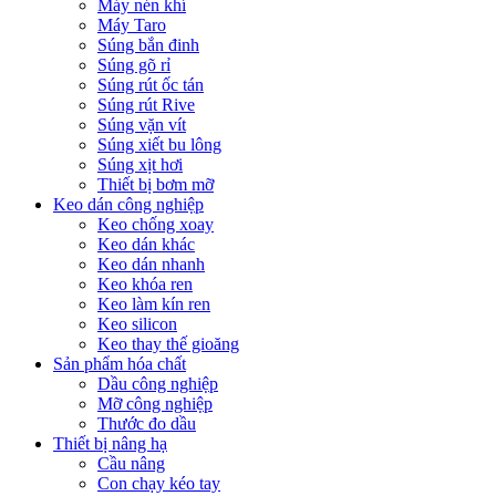
Máy nén khí
Máy Taro
Súng bắn đinh
Súng gõ rỉ
Súng rút ốc tán
Súng rút Rive
Súng vặn vít
Súng xiết bu lông
Súng xịt hơi
Thiết bị bơm mỡ
Keo dán công nghiệp
Keo chống xoay
Keo dán khác
Keo dán nhanh
Keo khóa ren
Keo làm kín ren
Keo silicon
Keo thay thế gioăng
Sản phẩm hóa chất
Dầu công nghiệp
Mỡ công nghiệp
Thước đo dầu
Thiết bị nâng hạ
Cầu nâng
Con chạy kéo tay