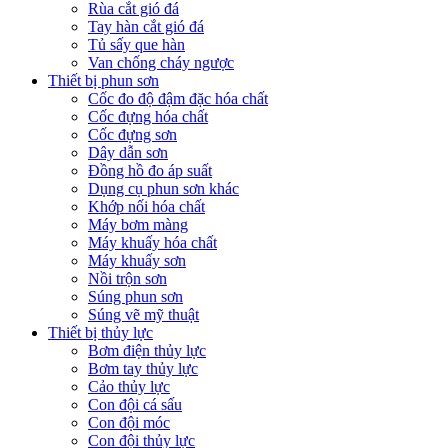
Rùa cắt gió đá
Tay hàn cắt gió đá
Tủ sấy que hàn
Van chống cháy ngược
Thiết bị phun sơn
Cốc đo độ đậm đặc hóa chất
Cốc đựng hóa chất
Cốc đựng sơn
Dây dẫn sơn
Đồng hồ đo áp suất
Dụng cụ phun sơn khác
Khớp nối hóa chất
Máy bơm màng
Máy khuấy hóa chất
Máy khuấy sơn
Nồi trộn sơn
Súng phun sơn
Súng vẽ mỹ thuật
Thiết bị thủy lực
Bơm điện thủy lực
Bơm tay thủy lực
Cảo thủy lực
Con đội cá sấu
Con đội móc
Con đội thủy lực