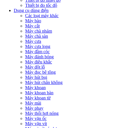
Thiết bị đo nhiệt độ
Thiết bị đo tốc độ
Dụng cụ dùng điện
Các loại máy khác
Máy bào
Máy cắt
Máy chà nhám
Máy chà sàn
Máy cưa
Máy cưa lọng
Máy đầm cóc
Máy đánh bóng
Máy điêu khắc
Máy đột lỗ
Máy đục bê tông
Máy hút bụi
Máy hút chân không
Máy khoan
Máy khoan bàn
Máy khoan từ
Máy mài
Máy phay
Máy thổi hơi nóng
Máy vặn ốc
Máy vặn vít