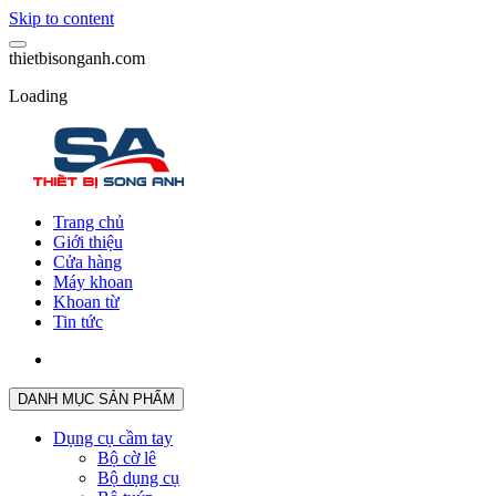
Skip to content
t
h
i
e
t
b
i
s
o
n
g
a
n
h
.
c
o
m
Loading
Trang chủ
Giới thiệu
Cửa hàng
Máy khoan
Khoan từ
Tin tức
DANH MỤC SẢN PHẨM
Dụng cụ cầm tay
Bộ cờ lê
Bộ dụng cụ