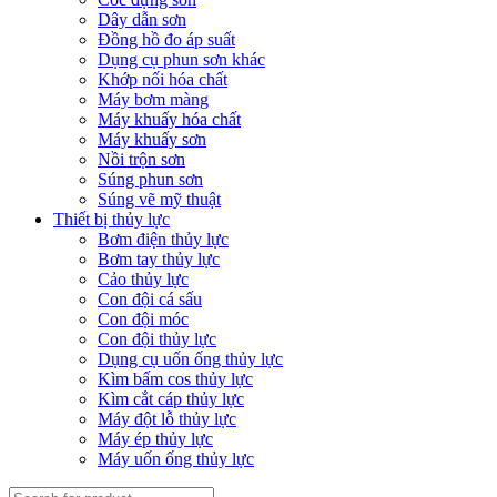
Dây dẫn sơn
Đồng hồ đo áp suất
Dụng cụ phun sơn khác
Khớp nối hóa chất
Máy bơm màng
Máy khuấy hóa chất
Máy khuấy sơn
Nồi trộn sơn
Súng phun sơn
Súng vẽ mỹ thuật
Thiết bị thủy lực
Bơm điện thủy lực
Bơm tay thủy lực
Cảo thủy lực
Con đội cá sấu
Con đội móc
Con đội thủy lực
Dụng cụ uốn ống thủy lực
Kìm bấm cos thủy lực
Kìm cắt cáp thủy lực
Máy đột lỗ thủy lực
Máy ép thủy lực
Máy uốn ống thủy lực