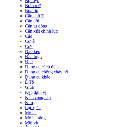
Bộ tuýp
Bơm mỡ
Búa rìu
Cần chữ T
Cần nối
Cần tự động
Cần xiết chỉnh lực
Cảo
Cờ lê
Cưa
Dao kéo
Đầu tuýp
Đục
Dụng cụ cách điện
Dụng cụ chống cháy nổ
Dụng cụ khác
Ê Tô
Giũa
Kẹp định vị
Kích căng cáp
Kìm
Lục giác
Mỏ lết
Mỏ lết răng
Mũi vít