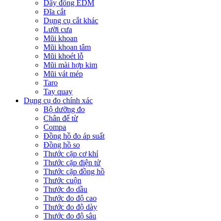
Dây đồng EDM
Đĩa cắt
Dụng cụ cắt khác
Lưỡi cưa
Mũi khoan
Mũi khoan tâm
Mũi khoét lỗ
Mũi mài hợp kim
Mũi vát mép
Taro
Tay quay
Dụng cụ đo chính xác
Bộ dưỡng đo
Chân đế từ
Compa
Đồng hồ đo áp suất
Đồng hồ so
Thước cặp cơ khí
Thước cặp điện tử
Thước cặp đồng hồ
Thước cuộn
Thước đo dầu
Thước đo độ cao
Thước đo độ dày
Thước đo độ sâu