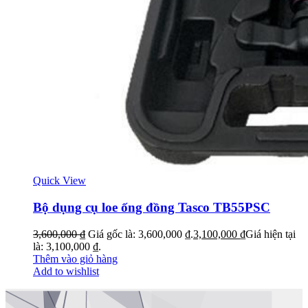
Quick View
Bộ dụng cụ loe ống đồng Tasco TB55PSC
3,600,000
₫
Giá gốc là: 3,600,000 ₫.
3,100,000
₫
Giá hiện tại
là: 3,100,000 ₫.
Thêm vào giỏ hàng
Add to wishlist