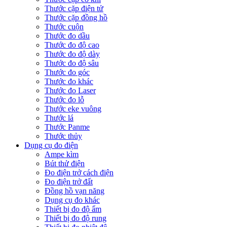
Thước cặp điện tử
Thước cặp đồng hồ
Thước cuộn
Thước đo dầu
Thước đo độ cao
Thước đo độ dày
Thước đo độ sâu
Thước đo góc
Thước đo khác
Thước đo Laser
Thước đo lỗ
Thước eke vuông
Thước lá
Thước Panme
Thước thủy
Dụng cụ đo điện
Ampe kìm
Bút thử điện
Đo điện trở cách điện
Đo điện trở đất
Đồng hồ vạn năng
Dụng cụ đo khác
Thiết bị đo độ ẩm
Thiết bị đo độ rung