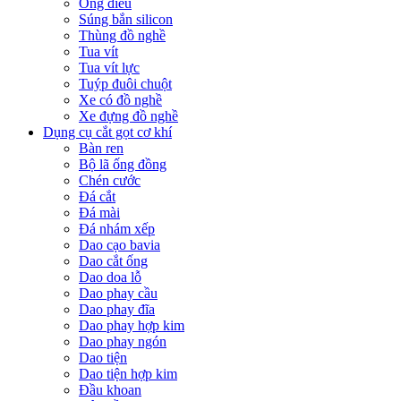
Ống điếu
Súng bắn silicon
Thùng đồ nghề
Tua vít
Tua vít lực
Tuýp đuôi chuột
Xe có đồ nghề
Xe đựng đồ nghề
Dụng cụ cắt gọt cơ khí
Bàn ren
Bộ lã ống đồng
Chén cước
Đá cắt
Đá mài
Đá nhám xếp
Dao cạo bavia
Dao cắt ống
Dao doa lỗ
Dao phay cầu
Dao phay đĩa
Dao phay hợp kim
Dao phay ngón
Dao tiện
Dao tiện hợp kim
Đầu khoan