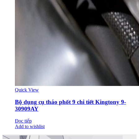
Quick View
Bộ dụng cụ tháo phốt 9 chi tiết Kingtony 9-
30909AY
Đọc tiếp
Add to wishlist