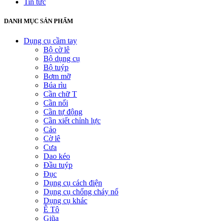
Tin tức
DANH MỤC SẢN PHẨM
Dụng cụ cầm tay
Bộ cờ lê
Bộ dụng cụ
Bộ tuýp
Bơm mỡ
Búa rìu
Cần chữ T
Cần nối
Cần tự động
Cần xiết chỉnh lực
Cảo
Cờ lê
Cưa
Dao kéo
Đầu tuýp
Đục
Dụng cụ cách điện
Dụng cụ chống cháy nổ
Dụng cụ khác
Ê Tô
Giũa