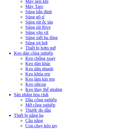
Máy nén khí
Máy Taro
Súng bắn đinh
Súng gõ rỉ
Súng rút ốc tán
Súng rút Rive
Súng vặn vít
Súng xiết bu lông
Súng xịt hơi
Thiết bị bơm mỡ
Keo dán công nghiệp
Keo chống xoay
Keo dán khác
Keo dán nhanh
Keo khóa ren
Keo làm kín ren
Keo silicon
Keo thay thế gioăng
Sản phẩm hóa chất
Dầu công nghiệp
Mỡ công nghiệp
Thước đo dầu
Thiết bị nâng hạ
Cầu nâng
Con chạy kéo tay