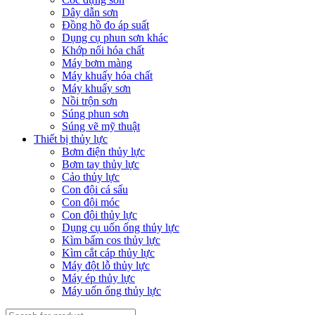
Dây dẫn sơn
Đồng hồ đo áp suất
Dụng cụ phun sơn khác
Khớp nối hóa chất
Máy bơm màng
Máy khuấy hóa chất
Máy khuấy sơn
Nồi trộn sơn
Súng phun sơn
Súng vẽ mỹ thuật
Thiết bị thủy lực
Bơm điện thủy lực
Bơm tay thủy lực
Cảo thủy lực
Con đội cá sấu
Con đội móc
Con đội thủy lực
Dụng cụ uốn ống thủy lực
Kìm bấm cos thủy lực
Kìm cắt cáp thủy lực
Máy đột lỗ thủy lực
Máy ép thủy lực
Máy uốn ống thủy lực