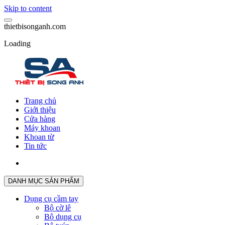
Skip to content
t
h
i
e
t
b
i
s
o
n
g
a
n
h
.
c
o
m
Loading
Trang chủ
Giới thiệu
Cửa hàng
Máy khoan
Khoan từ
Tin tức
DANH MỤC SẢN PHẨM
Dụng cụ cầm tay
Bộ cờ lê
Bộ dụng cụ