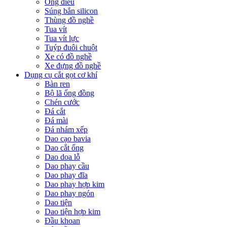
Ống điếu
Súng bắn silicon
Thùng đồ nghề
Tua vít
Tua vít lực
Tuýp đuôi chuột
Xe có đồ nghề
Xe đựng đồ nghề
Dụng cụ cắt gọt cơ khí
Bàn ren
Bộ lã ống đồng
Chén cước
Đá cắt
Đá mài
Đá nhám xếp
Dao cạo bavia
Dao cắt ống
Dao doa lỗ
Dao phay cầu
Dao phay đĩa
Dao phay hợp kim
Dao phay ngón
Dao tiện
Dao tiện hợp kim
Đầu khoan