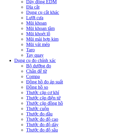
Dây đồng EDM
Đĩa cắt
Dụng cụ cắt khác
Lưỡi cưa
Mũi khoan
Mũi khoan tâm
Mũi khoét lỗ
Mũi mài hợp kim
Mũi vát mép
Taro
Tay quay
Dụng cụ đo chính xác
Bộ dưỡng đo
Chân đế từ
Compa
Đồng hồ đo áp suất
Đồng hồ so
Thước cặp cơ khí
Thước cặp điện tử
Thước cặp đồng hồ
Thước cuộn
Thước đo dầu
Thước đo độ cao
Thước đo độ dày
Thước đo độ sâu