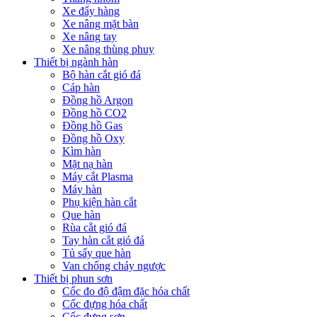
Xe đẩy hàng
Xe nâng mặt bàn
Xe nâng tay
Xe nâng thùng phuy
Thiết bị ngành hàn
Bộ hàn cắt gió đá
Cáp hàn
Đồng hồ Argon
Đồng hồ CO2
Đồng hồ Gas
Đồng hồ Oxy
Kìm hàn
Mặt nạ hàn
Máy cắt Plasma
Máy hàn
Phụ kiện hàn cắt
Que hàn
Rùa cắt gió đá
Tay hàn cắt gió đá
Tủ sấy que hàn
Van chống cháy ngược
Thiết bị phun sơn
Cốc đo độ đậm đặc hóa chất
Cốc đựng hóa chất
Cốc đựng sơn