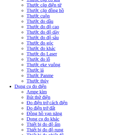
Thước cặp điện tử
Thước cặp đồng hồ
Thước cuộn
Thước đo dầu
Thước đo độ cao
Thước đo độ dày
Thước đo độ sâu
Thước đo góc
Thước đo khác
Thước đo Laser
Thước đo lỗ
Thước eke vuông
Thước lá
Thước Panme
Thước thủy
Dụng cụ đo điện
Ampe kìm
Bút thử điện
Đo điện trở cách điện
Đo điện trở đất
Đồng hồ vạn năng
Dụng cụ đo khác
Thiết bị đo độ ẩm
Thiết bị đo độ rung