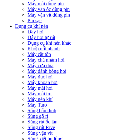
Máy mài dùng pin
Máy vặn ốc dùng pin
Máy vặn vít dùng pin
Pin sạc
Dụng cụ khí nén
Dây hơi
Dây hơi tự rút
Dụng cụ khí nén khác
Khớp nối nhanh
Máy cắt tôn
Máy chà nhám hơi
Máy cưa dũa
Máy đánh bóng hơi
Máy đục hơi
Máy khoan hơi
Máy mài hơi
Máy mài trụ
Máy nén khí
Máy Taro
Súng bắn đinh
Súng gõ rỉ
Súng rút ốc tán
Súng rút Rive
Súng vặn vít
Súng xiết bu lông