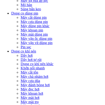
Máy xịt rửa áp lực
Mỏ hàn
Súng bắn keo
Dụng cụ dùng pin
Máy cắt dùng pin
Máy cưa dùng pin
Máy dùng pin khác
Máy khoan pin
Máy mài dùng pin
Máy vặn ốc dùng pin
Máy vặn vít dùng pin
Pin sạc
Dụng cụ khí nén
Dây hơi
Dây hơi tự rút
Dụng cụ khí nén khác
Khớp nối nhanh
Máy cắt tôn
Máy chà nhám hơi
Máy cưa dũa
Máy đánh bóng hơi
Máy đục hơi
Máy khoan hơi
Máy mài hơi
Máy mài trụ