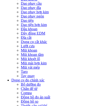
Dao phay cầu
Dao phay đĩa
Dao phay hợp kim
Dao phay ngón
Dao tiện
Dao tiện hợp kim
Đầu khoan
Dây đồng EDM
Đĩa cắt
Dụng cụ cắt khác
Lưỡi cưa
Mũi khoan
Mũi khoan tâm
Mũi khoét lỗ
Mũi mài hợp kim
Mũi vát mép
Taro
Tay quay
Dụng cụ đo chính xác
Bộ dưỡng đo
Chân đế từ
Compa
Đồng hồ đo áp suất
Đồng hồ so
Thước cặp cơ khí