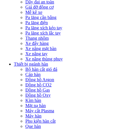
Dây đai an toàn
Giá đỡ động cơ
Mễ kê xe
Pa lăng cân bằng
Pa lăng điện
Pa lăng xích kéo tay
Pa lăng xích lắc tay
Thang nhôm
Xe đẩy hàng
Xe nâng mặt bàn
Xe nâng tay
Xe nâng thùng phuy
Thiết bị ngành hàn
Bộ hàn cắt gió đá
Cáp hàn
Đồng hồ Argon
Đồng hồ CO2
Đồng hồ Gas
Đồng hồ Oxy
Kìm hàn
Mặt nạ hàn
Máy cắt Plasma
Máy hàn
Phụ kiện hàn cắt
Que hàn