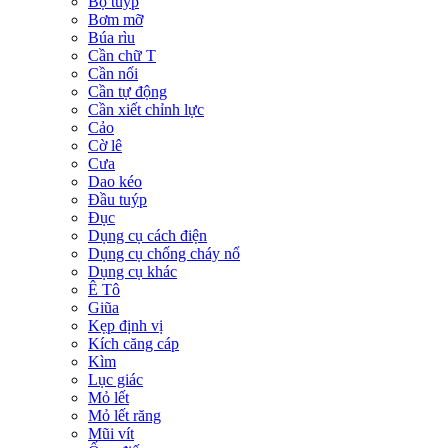
Bộ tuýp
Bơm mỡ
Búa rìu
Cần chữ T
Cần nối
Cần tự động
Cần xiết chỉnh lực
Cảo
Cờ lê
Cưa
Dao kéo
Đầu tuýp
Đục
Dụng cụ cách điện
Dụng cụ chống cháy nổ
Dụng cụ khác
Ê Tô
Giũa
Kẹp định vị
Kích căng cáp
Kìm
Lục giác
Mỏ lết
Mỏ lết răng
Mũi vít