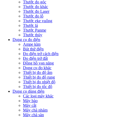
Thước đo góc
Thước đo khác
Thước đo Laser
Thước đo lỗ
Thước eke vuông
Thước lá
Thước Panme
Thước thủy
Dụng cụ đo điện
Ampe kìm
Bút thử điện
Đo điện trở cách điện
Đo điện trở đất
Đồng hồ vạn năng
Dụng cụ đo khác
Thiết bị đo độ ẩm
Thiết bị đo độ rung
Thiết bị đo nhiệt độ
Thiết bị đo tốc độ
Dụng cụ dùng điện
Các loại máy khác
Máy bào
Máy cắt
Máy chà nhám
Máy chà sàn