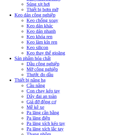
Súng xịt hơi
Thiết bị bơm mỡ
Keo dán công nghiệp
Keo chống xoay
Keo dán khác
Keo dán nhanh
Keo khóa ren
Keo làm kín ren
Keo silicon
Keo thay thế gioăng
Sản phẩm hóa chất
Dầu công nghiệp
Mỡ công nghiệp
Thước đo dầu
Thiết bị nâng hạ
Cầu nâng
Con chạy kéo tay
Dây đai an toàn
Giá đỡ động cơ
Mễ kê xe
Pa lăng cân bằng
Pa lăng điện
Pa lăng xích kéo tay
Pa lăng xích lắc tay
Thang nhôm