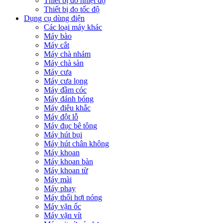
Thiết bị đo nhiệt độ
Thiết bị đo tốc độ
Dụng cụ dùng điện
Các loại máy khác
Máy bào
Máy cắt
Máy chà nhám
Máy chà sàn
Máy cưa
Máy cưa lọng
Máy đầm cóc
Máy đánh bóng
Máy điêu khắc
Máy đột lỗ
Máy đục bê tông
Máy hút bụi
Máy hút chân không
Máy khoan
Máy khoan bàn
Máy khoan từ
Máy mài
Máy phay
Máy thổi hơi nóng
Máy vặn ốc
Máy vặn vít