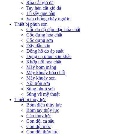
Rùa cắt gió đá
Tay hàn cắt gió đá
Tủ sấy que hàn
Van chống cháy ngược
Thiết bị phun sơn
Cốc đo độ đậm đặc hóa chất
Cốc đựng hóa chất
Cốc đựng sơn
Dây dẫn sơn
Đồng hồ đo áp suất
Dụng cụ phun sơn khác
Khớp nối hóa chất
Máy bơm màng
Máy khuấy hóa chất
Máy khuấy sơn
Nồi trộn sơn
Súng phun sơn
Súng vẽ mỹ thuật
Thiết bị thủy lực
Bơm điện thủy lực
Bơm tay thủy lực
Cảo thủy lực
Con đội cá sấu
Con đội móc
Con đội thủy lực