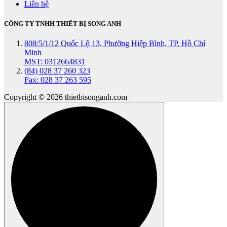
Liên hệ
CÔNG TY TNHH THIẾT BỊ SONG ANH
808/5/1/12 Quốc Lộ 13, Phường Hiệp Bình, TP. Hồ Chí
Minh
MST: 0312664831
(84) 028 37 260 323
Fax: 028 37 263 595
Copyright © 2026 thietbisonganh.com