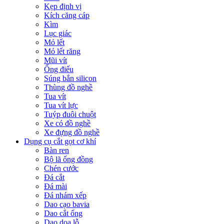
Kẹp định vị
Kích căng cáp
Kìm
Lục giác
Mỏ lết
Mỏ lết răng
Mũi vít
Ống điếu
Súng bắn silicon
Thùng đồ nghề
Tua vít
Tua vít lực
Tuýp đuôi chuột
Xe có đồ nghề
Xe đựng đồ nghề
Dụng cụ cắt gọt cơ khí
Bàn ren
Bộ lã ống đồng
Chén cước
Đá cắt
Đá mài
Đá nhám xếp
Dao cạo bavia
Dao cắt ống
Dao doa lỗ