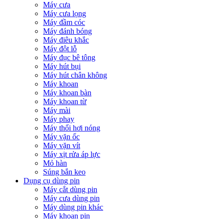
Máy cưa
Máy cưa lọng
Máy đầm cóc
Máy đánh bóng
Máy điêu khắc
Máy đột lỗ
Máy đục bê tông
Máy hút bụi
Máy hút chân không
Máy khoan
Máy khoan bàn
Máy khoan từ
Máy mài
Máy phay
Máy thổi hơi nóng
Máy vặn ốc
Máy vặn vít
Máy xịt rửa áp lực
Mỏ hàn
Súng bắn keo
Dụng cụ dùng pin
Máy cắt dùng pin
Máy cưa dùng pin
Máy dùng pin khác
Máy khoan pin