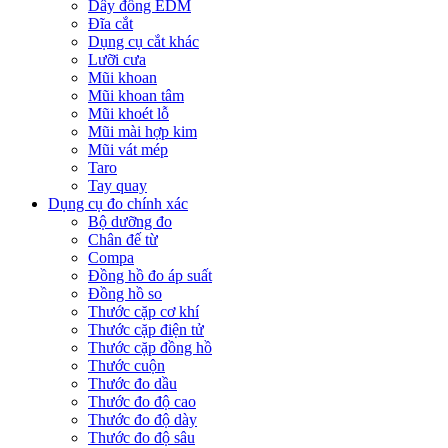
Dây đồng EDM
Đĩa cắt
Dụng cụ cắt khác
Lưỡi cưa
Mũi khoan
Mũi khoan tâm
Mũi khoét lỗ
Mũi mài hợp kim
Mũi vát mép
Taro
Tay quay
Dụng cụ đo chính xác
Bộ dưỡng đo
Chân đế từ
Compa
Đồng hồ đo áp suất
Đồng hồ so
Thước cặp cơ khí
Thước cặp điện tử
Thước cặp đồng hồ
Thước cuộn
Thước đo dầu
Thước đo độ cao
Thước đo độ dày
Thước đo độ sâu