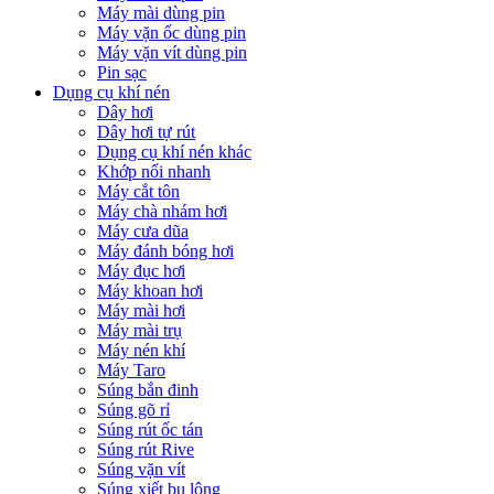
Máy mài dùng pin
Máy vặn ốc dùng pin
Máy vặn vít dùng pin
Pin sạc
Dụng cụ khí nén
Dây hơi
Dây hơi tự rút
Dụng cụ khí nén khác
Khớp nối nhanh
Máy cắt tôn
Máy chà nhám hơi
Máy cưa dũa
Máy đánh bóng hơi
Máy đục hơi
Máy khoan hơi
Máy mài hơi
Máy mài trụ
Máy nén khí
Máy Taro
Súng bắn đinh
Súng gõ rỉ
Súng rút ốc tán
Súng rút Rive
Súng vặn vít
Súng xiết bu lông