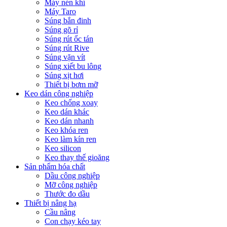
Máy nén khí
Máy Taro
Súng bắn đinh
Súng gõ rỉ
Súng rút ốc tán
Súng rút Rive
Súng vặn vít
Súng xiết bu lông
Súng xịt hơi
Thiết bị bơm mỡ
Keo dán công nghiệp
Keo chống xoay
Keo dán khác
Keo dán nhanh
Keo khóa ren
Keo làm kín ren
Keo silicon
Keo thay thế gioăng
Sản phẩm hóa chất
Dầu công nghiệp
Mỡ công nghiệp
Thước đo dầu
Thiết bị nâng hạ
Cầu nâng
Con chạy kéo tay