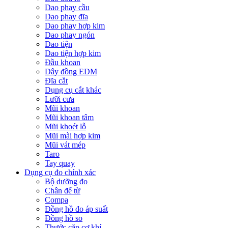
Dao phay cầu
Dao phay đĩa
Dao phay hợp kim
Dao phay ngón
Dao tiện
Dao tiện hợp kim
Đầu khoan
Dây đồng EDM
Đĩa cắt
Dụng cụ cắt khác
Lưỡi cưa
Mũi khoan
Mũi khoan tâm
Mũi khoét lỗ
Mũi mài hợp kim
Mũi vát mép
Taro
Tay quay
Dụng cụ đo chính xác
Bộ dưỡng đo
Chân đế từ
Compa
Đồng hồ đo áp suất
Đồng hồ so
Thước cặp cơ khí