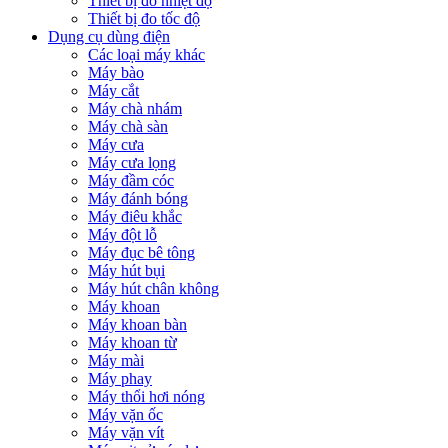
Thiết bị đo nhiệt độ
Thiết bị đo tốc độ
Dụng cụ dùng điện
Các loại máy khác
Máy bào
Máy cắt
Máy chà nhám
Máy chà sàn
Máy cưa
Máy cưa lọng
Máy đầm cóc
Máy đánh bóng
Máy điêu khắc
Máy đột lỗ
Máy đục bê tông
Máy hút bụi
Máy hút chân không
Máy khoan
Máy khoan bàn
Máy khoan từ
Máy mài
Máy phay
Máy thổi hơi nóng
Máy vặn ốc
Máy vặn vít