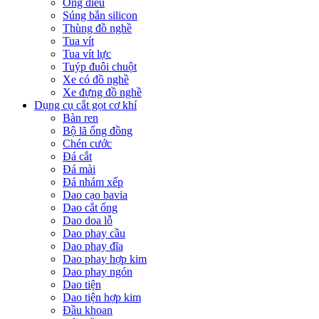
Ống điếu
Súng bắn silicon
Thùng đồ nghề
Tua vít
Tua vít lực
Tuýp đuôi chuột
Xe có đồ nghề
Xe đựng đồ nghề
Dụng cụ cắt gọt cơ khí
Bàn ren
Bộ lã ống đồng
Chén cước
Đá cắt
Đá mài
Đá nhám xếp
Dao cạo bavia
Dao cắt ống
Dao doa lỗ
Dao phay cầu
Dao phay đĩa
Dao phay hợp kim
Dao phay ngón
Dao tiện
Dao tiện hợp kim
Đầu khoan