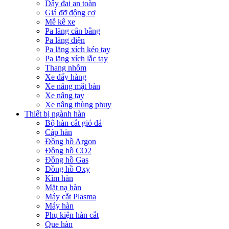
Dây đai an toàn
Giá đỡ động cơ
Mễ kê xe
Pa lăng cân bằng
Pa lăng điện
Pa lăng xích kéo tay
Pa lăng xích lắc tay
Thang nhôm
Xe đẩy hàng
Xe nâng mặt bàn
Xe nâng tay
Xe nâng thùng phuy
Thiết bị ngành hàn
Bộ hàn cắt gió đá
Cáp hàn
Đồng hồ Argon
Đồng hồ CO2
Đồng hồ Gas
Đồng hồ Oxy
Kìm hàn
Mặt nạ hàn
Máy cắt Plasma
Máy hàn
Phụ kiện hàn cắt
Que hàn