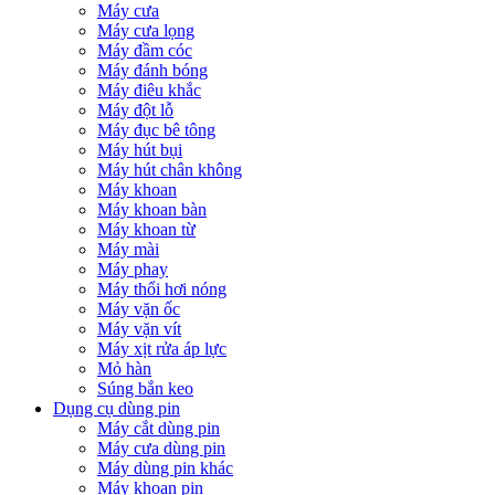
Máy cưa
Máy cưa lọng
Máy đầm cóc
Máy đánh bóng
Máy điêu khắc
Máy đột lỗ
Máy đục bê tông
Máy hút bụi
Máy hút chân không
Máy khoan
Máy khoan bàn
Máy khoan từ
Máy mài
Máy phay
Máy thổi hơi nóng
Máy vặn ốc
Máy vặn vít
Máy xịt rửa áp lực
Mỏ hàn
Súng bắn keo
Dụng cụ dùng pin
Máy cắt dùng pin
Máy cưa dùng pin
Máy dùng pin khác
Máy khoan pin