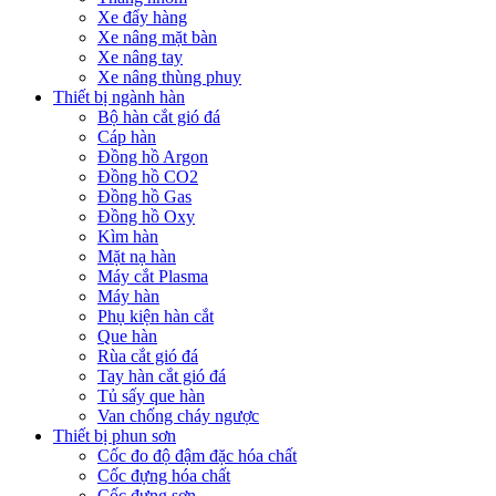
Xe đẩy hàng
Xe nâng mặt bàn
Xe nâng tay
Xe nâng thùng phuy
Thiết bị ngành hàn
Bộ hàn cắt gió đá
Cáp hàn
Đồng hồ Argon
Đồng hồ CO2
Đồng hồ Gas
Đồng hồ Oxy
Kìm hàn
Mặt nạ hàn
Máy cắt Plasma
Máy hàn
Phụ kiện hàn cắt
Que hàn
Rùa cắt gió đá
Tay hàn cắt gió đá
Tủ sấy que hàn
Van chống cháy ngược
Thiết bị phun sơn
Cốc đo độ đậm đặc hóa chất
Cốc đựng hóa chất
Cốc đựng sơn