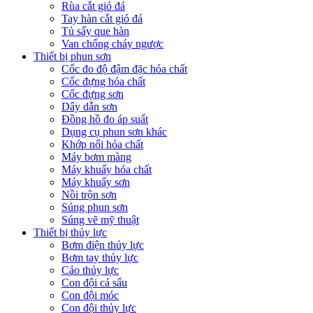
Rùa cắt gió đá
Tay hàn cắt gió đá
Tủ sấy que hàn
Van chống cháy ngược
Thiết bị phun sơn
Cốc đo độ đậm đặc hóa chất
Cốc đựng hóa chất
Cốc đựng sơn
Dây dẫn sơn
Đồng hồ đo áp suất
Dụng cụ phun sơn khác
Khớp nối hóa chất
Máy bơm màng
Máy khuấy hóa chất
Máy khuấy sơn
Nồi trộn sơn
Súng phun sơn
Súng vẽ mỹ thuật
Thiết bị thủy lực
Bơm điện thủy lực
Bơm tay thủy lực
Cảo thủy lực
Con đội cá sấu
Con đội móc
Con đội thủy lực