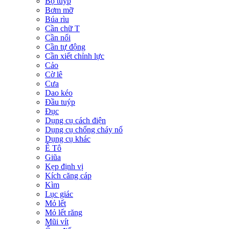
Bộ tuýp
Bơm mỡ
Búa rìu
Cần chữ T
Cần nối
Cần tự động
Cần xiết chỉnh lực
Cảo
Cờ lê
Cưa
Dao kéo
Đầu tuýp
Đục
Dụng cụ cách điện
Dụng cụ chống cháy nổ
Dụng cụ khác
Ê Tô
Giũa
Kẹp định vị
Kích căng cáp
Kìm
Lục giác
Mỏ lết
Mỏ lết răng
Mũi vít