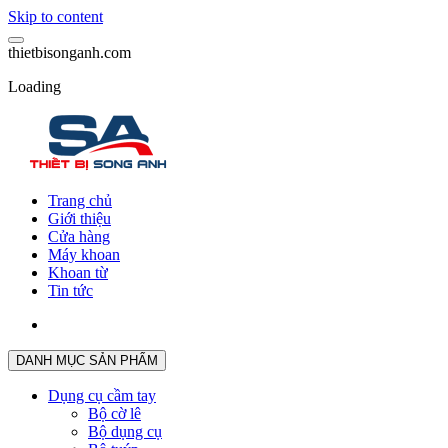
Skip to content
t
h
i
e
t
b
i
s
o
n
g
a
n
h
.
c
o
m
Loading
Trang chủ
Giới thiệu
Cửa hàng
Máy khoan
Khoan từ
Tin tức
DANH MỤC SẢN PHẨM
Dụng cụ cầm tay
Bộ cờ lê
Bộ dụng cụ