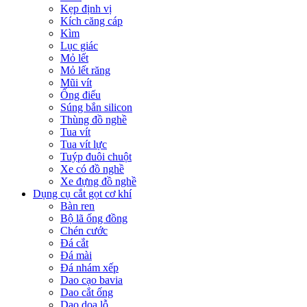
Kẹp định vị
Kích căng cáp
Kìm
Lục giác
Mỏ lết
Mỏ lết răng
Mũi vít
Ống điếu
Súng bắn silicon
Thùng đồ nghề
Tua vít
Tua vít lực
Tuýp đuôi chuột
Xe có đồ nghề
Xe đựng đồ nghề
Dụng cụ cắt gọt cơ khí
Bàn ren
Bộ lã ống đồng
Chén cước
Đá cắt
Đá mài
Đá nhám xếp
Dao cạo bavia
Dao cắt ống
Dao doa lỗ