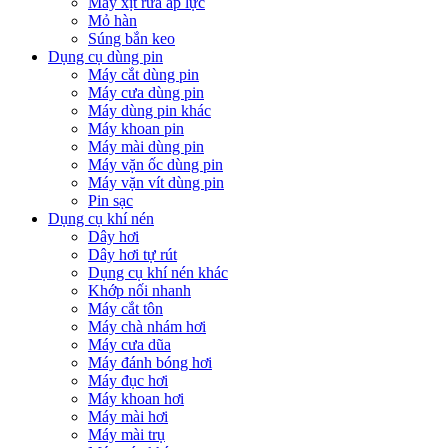
Máy xịt rửa áp lực
Mỏ hàn
Súng bắn keo
Dụng cụ dùng pin
Máy cắt dùng pin
Máy cưa dùng pin
Máy dùng pin khác
Máy khoan pin
Máy mài dùng pin
Máy vặn ốc dùng pin
Máy vặn vít dùng pin
Pin sạc
Dụng cụ khí nén
Dây hơi
Dây hơi tự rút
Dụng cụ khí nén khác
Khớp nối nhanh
Máy cắt tôn
Máy chà nhám hơi
Máy cưa dũa
Máy đánh bóng hơi
Máy đục hơi
Máy khoan hơi
Máy mài hơi
Máy mài trụ