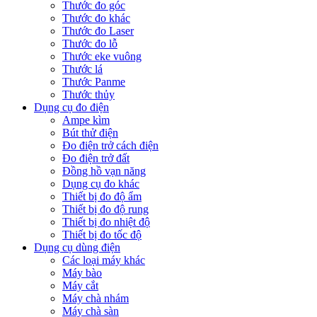
Thước đo góc
Thước đo khác
Thước đo Laser
Thước đo lỗ
Thước eke vuông
Thước lá
Thước Panme
Thước thủy
Dụng cụ đo điện
Ampe kìm
Bút thử điện
Đo điện trở cách điện
Đo điện trở đất
Đồng hồ vạn năng
Dụng cụ đo khác
Thiết bị đo độ ẩm
Thiết bị đo độ rung
Thiết bị đo nhiệt độ
Thiết bị đo tốc độ
Dụng cụ dùng điện
Các loại máy khác
Máy bào
Máy cắt
Máy chà nhám
Máy chà sàn