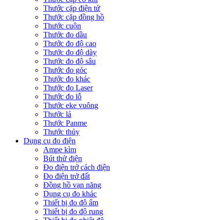
Thước cặp điện tử
Thước cặp đồng hồ
Thước cuộn
Thước đo dầu
Thước đo độ cao
Thước đo độ dày
Thước đo độ sâu
Thước đo góc
Thước đo khác
Thước đo Laser
Thước đo lỗ
Thước eke vuông
Thước lá
Thước Panme
Thước thủy
Dụng cụ đo điện
Ampe kìm
Bút thử điện
Đo điện trở cách điện
Đo điện trở đất
Đồng hồ vạn năng
Dụng cụ đo khác
Thiết bị đo độ ẩm
Thiết bị đo độ rung