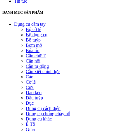
Tin tức
DANH MỤC SẢN PHẨM
Dụng cụ cầm tay
Bộ cờ lê
Bộ dụng cụ
Bộ tuýp
Bơm mỡ
Búa rìu
Cần chữ T
Cần nối
Cần tự động
Cần xiết chỉnh lực
Cảo
Cờ lê
Cưa
Dao kéo
Đầu tuýp
Đục
Dụng cụ cách điện
Dụng cụ chống cháy nổ
Dụng cụ khác
Ê Tô
Giũa