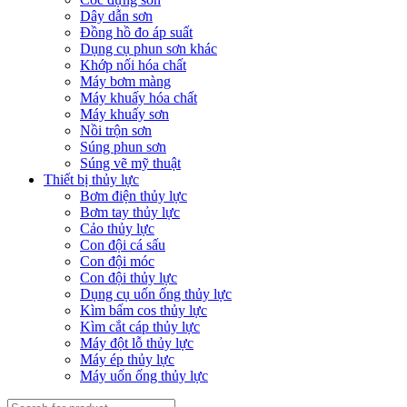
Dây dẫn sơn
Đồng hồ đo áp suất
Dụng cụ phun sơn khác
Khớp nối hóa chất
Máy bơm màng
Máy khuấy hóa chất
Máy khuấy sơn
Nồi trộn sơn
Súng phun sơn
Súng vẽ mỹ thuật
Thiết bị thủy lực
Bơm điện thủy lực
Bơm tay thủy lực
Cảo thủy lực
Con đội cá sấu
Con đội móc
Con đội thủy lực
Dụng cụ uốn ống thủy lực
Kìm bấm cos thủy lực
Kìm cắt cáp thủy lực
Máy đột lỗ thủy lực
Máy ép thủy lực
Máy uốn ống thủy lực