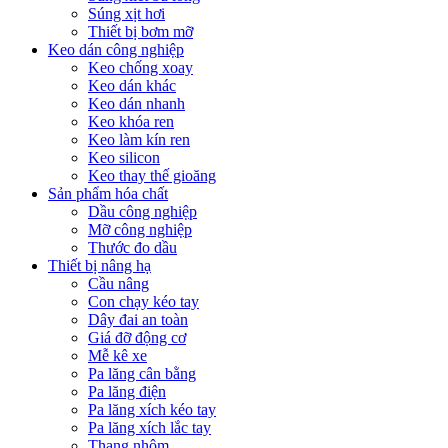
Súng xịt hơi
Thiết bị bơm mỡ
Keo dán công nghiệp
Keo chống xoay
Keo dán khác
Keo dán nhanh
Keo khóa ren
Keo làm kín ren
Keo silicon
Keo thay thế gioăng
Sản phẩm hóa chất
Dầu công nghiệp
Mỡ công nghiệp
Thước đo dầu
Thiết bị nâng hạ
Cầu nâng
Con chạy kéo tay
Dây đai an toàn
Giá đỡ động cơ
Mễ kê xe
Pa lăng cân bằng
Pa lăng điện
Pa lăng xích kéo tay
Pa lăng xích lắc tay
Thang nhôm