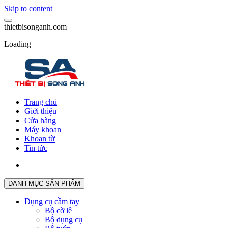
Skip to content
t
h
i
e
t
b
i
s
o
n
g
a
n
h
.
c
o
m
Loading
Trang chủ
Giới thiệu
Cửa hàng
Máy khoan
Khoan từ
Tin tức
DANH MỤC SẢN PHẨM
Dụng cụ cầm tay
Bộ cờ lê
Bộ dụng cụ