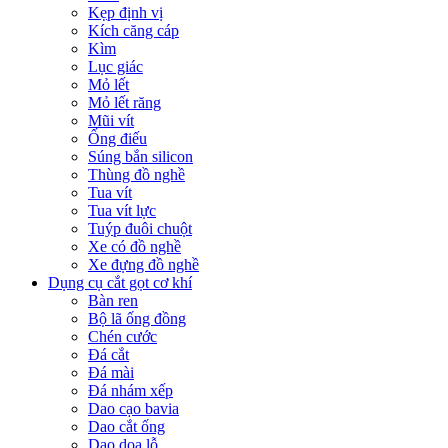
Kẹp định vị
Kích căng cáp
Kìm
Lục giác
Mỏ lết
Mỏ lết răng
Mũi vít
Ống điếu
Súng bắn silicon
Thùng đồ nghề
Tua vít
Tua vít lực
Tuýp đuôi chuột
Xe có đồ nghề
Xe đựng đồ nghề
Dụng cụ cắt gọt cơ khí
Bàn ren
Bộ lã ống đồng
Chén cước
Đá cắt
Đá mài
Đá nhám xếp
Dao cạo bavia
Dao cắt ống
Dao doa lỗ