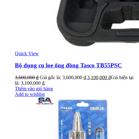
Quick View
Bộ dụng cụ loe ống đồng Tasco TB55PSC
3,600,000
₫
Giá gốc là: 3,600,000 ₫.
3,100,000
₫
Giá hiện tại
là: 3,100,000 ₫.
Thêm vào giỏ hàng
Add to wishlist