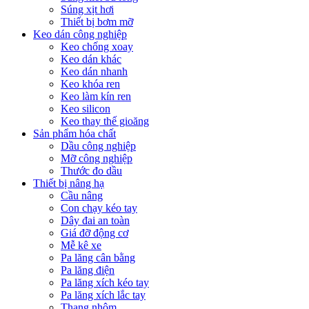
Súng xịt hơi
Thiết bị bơm mỡ
Keo dán công nghiệp
Keo chống xoay
Keo dán khác
Keo dán nhanh
Keo khóa ren
Keo làm kín ren
Keo silicon
Keo thay thế gioăng
Sản phẩm hóa chất
Dầu công nghiệp
Mỡ công nghiệp
Thước đo dầu
Thiết bị nâng hạ
Cầu nâng
Con chạy kéo tay
Dây đai an toàn
Giá đỡ động cơ
Mễ kê xe
Pa lăng cân bằng
Pa lăng điện
Pa lăng xích kéo tay
Pa lăng xích lắc tay
Thang nhôm