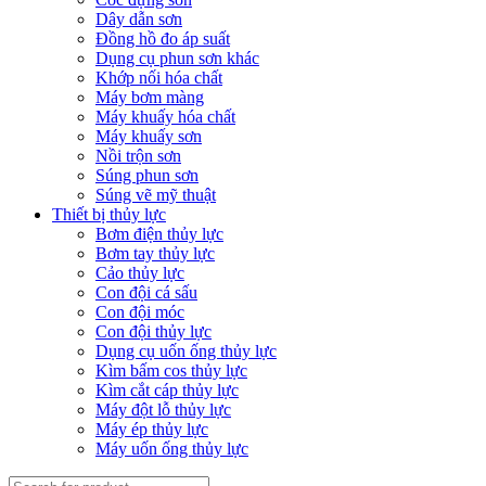
Dây dẫn sơn
Đồng hồ đo áp suất
Dụng cụ phun sơn khác
Khớp nối hóa chất
Máy bơm màng
Máy khuấy hóa chất
Máy khuấy sơn
Nồi trộn sơn
Súng phun sơn
Súng vẽ mỹ thuật
Thiết bị thủy lực
Bơm điện thủy lực
Bơm tay thủy lực
Cảo thủy lực
Con đội cá sấu
Con đội móc
Con đội thủy lực
Dụng cụ uốn ống thủy lực
Kìm bấm cos thủy lực
Kìm cắt cáp thủy lực
Máy đột lỗ thủy lực
Máy ép thủy lực
Máy uốn ống thủy lực