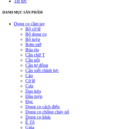
Tin tức
DANH MỤC SẢN PHẨM
Dụng cụ cầm tay
Bộ cờ lê
Bộ dụng cụ
Bộ tuýp
Bơm mỡ
Búa rìu
Cần chữ T
Cần nối
Cần tự động
Cần xiết chỉnh lực
Cảo
Cờ lê
Cưa
Dao kéo
Đầu tuýp
Đục
Dụng cụ cách điện
Dụng cụ chống cháy nổ
Dụng cụ khác
Ê Tô
Giũa