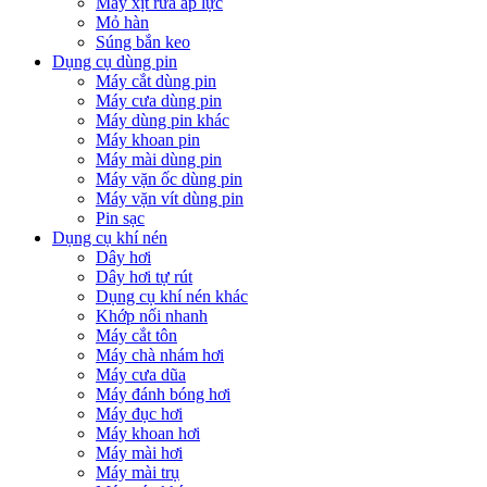
Máy xịt rửa áp lực
Mỏ hàn
Súng bắn keo
Dụng cụ dùng pin
Máy cắt dùng pin
Máy cưa dùng pin
Máy dùng pin khác
Máy khoan pin
Máy mài dùng pin
Máy vặn ốc dùng pin
Máy vặn vít dùng pin
Pin sạc
Dụng cụ khí nén
Dây hơi
Dây hơi tự rút
Dụng cụ khí nén khác
Khớp nối nhanh
Máy cắt tôn
Máy chà nhám hơi
Máy cưa dũa
Máy đánh bóng hơi
Máy đục hơi
Máy khoan hơi
Máy mài hơi
Máy mài trụ