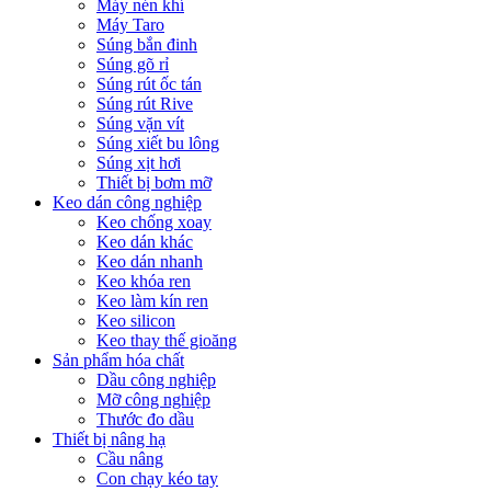
Máy nén khí
Máy Taro
Súng bắn đinh
Súng gõ rỉ
Súng rút ốc tán
Súng rút Rive
Súng vặn vít
Súng xiết bu lông
Súng xịt hơi
Thiết bị bơm mỡ
Keo dán công nghiệp
Keo chống xoay
Keo dán khác
Keo dán nhanh
Keo khóa ren
Keo làm kín ren
Keo silicon
Keo thay thế gioăng
Sản phẩm hóa chất
Dầu công nghiệp
Mỡ công nghiệp
Thước đo dầu
Thiết bị nâng hạ
Cầu nâng
Con chạy kéo tay