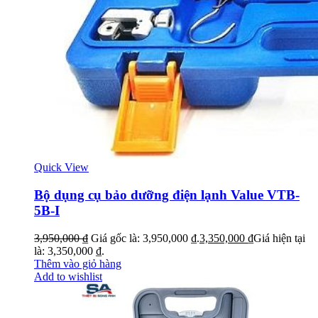
Quick View
Bộ dụng cụ bảo dưỡng điện lạnh Value VTB-
5B-I
3,950,000
₫
Giá gốc là: 3,950,000 ₫.
3,350,000
₫
Giá hiện tại
là: 3,350,000 ₫.
Thêm vào giỏ hàng
Add to wishlist