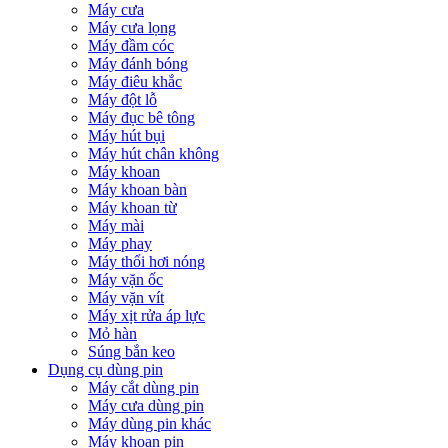
Máy cưa
Máy cưa lọng
Máy đầm cóc
Máy đánh bóng
Máy điêu khắc
Máy đột lỗ
Máy đục bê tông
Máy hút bụi
Máy hút chân không
Máy khoan
Máy khoan bàn
Máy khoan từ
Máy mài
Máy phay
Máy thổi hơi nóng
Máy vặn ốc
Máy vặn vít
Máy xịt rửa áp lực
Mỏ hàn
Súng bắn keo
Dụng cụ dùng pin
Máy cắt dùng pin
Máy cưa dùng pin
Máy dùng pin khác
Máy khoan pin