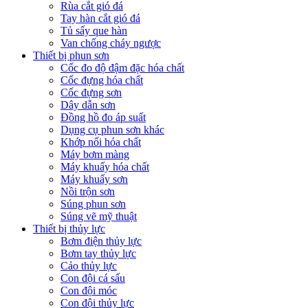
Rùa cắt gió đá
Tay hàn cắt gió đá
Tủ sấy que hàn
Van chống cháy ngược
Thiết bị phun sơn
Cốc đo độ đậm đặc hóa chất
Cốc đựng hóa chất
Cốc đựng sơn
Dây dẫn sơn
Đồng hồ đo áp suất
Dụng cụ phun sơn khác
Khớp nối hóa chất
Máy bơm màng
Máy khuấy hóa chất
Máy khuấy sơn
Nồi trộn sơn
Súng phun sơn
Súng vẽ mỹ thuật
Thiết bị thủy lực
Bơm điện thủy lực
Bơm tay thủy lực
Cảo thủy lực
Con đội cá sấu
Con đội móc
Con đội thủy lực