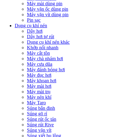
Máy mài dùng pin
Máy vặn ốc dùng pin
Máy vặn vít dùng pin
Pin sạc
Dụng cụ khí nén
Dây hơi
Dây hơi tự rút
Dụng cụ khí nén khác
Khớp nối nhanh
Máy cắt tôn
Máy chà nhám hơi
Máy cưa dũa
Máy đánh bóng hơi
Máy đục hơi
Máy khoan hơi
Máy mài hơi
Máy mài trụ
Máy nén khí
Máy Taro
Súng bắn đinh
Súng gõ rỉ
Súng rút ốc tán
Súng rút Rive
Súng vặn vít
Súng xiết bu lông