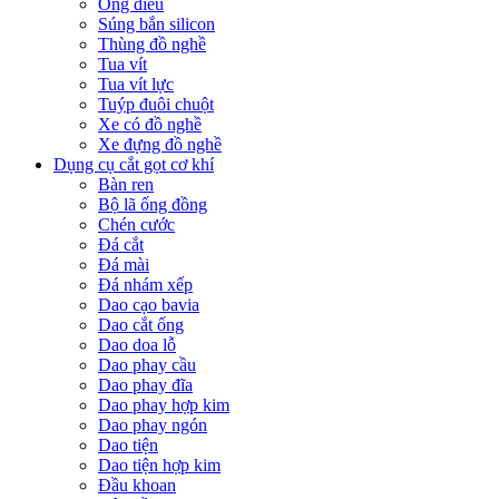
Ống điếu
Súng bắn silicon
Thùng đồ nghề
Tua vít
Tua vít lực
Tuýp đuôi chuột
Xe có đồ nghề
Xe đựng đồ nghề
Dụng cụ cắt gọt cơ khí
Bàn ren
Bộ lã ống đồng
Chén cước
Đá cắt
Đá mài
Đá nhám xếp
Dao cạo bavia
Dao cắt ống
Dao doa lỗ
Dao phay cầu
Dao phay đĩa
Dao phay hợp kim
Dao phay ngón
Dao tiện
Dao tiện hợp kim
Đầu khoan