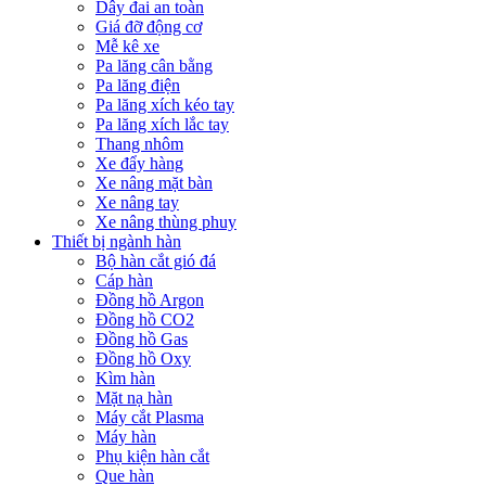
Dây đai an toàn
Giá đỡ động cơ
Mễ kê xe
Pa lăng cân bằng
Pa lăng điện
Pa lăng xích kéo tay
Pa lăng xích lắc tay
Thang nhôm
Xe đẩy hàng
Xe nâng mặt bàn
Xe nâng tay
Xe nâng thùng phuy
Thiết bị ngành hàn
Bộ hàn cắt gió đá
Cáp hàn
Đồng hồ Argon
Đồng hồ CO2
Đồng hồ Gas
Đồng hồ Oxy
Kìm hàn
Mặt nạ hàn
Máy cắt Plasma
Máy hàn
Phụ kiện hàn cắt
Que hàn