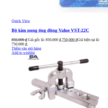
Quick View
Bộ kìm nong ống đồng Value VST-22C
850,000
₫
Giá gốc là: 850,000 ₫.
750,000
₫
Giá hiện tại là:
750,000 ₫.
Thêm vào giỏ hàng
Add to wishlist