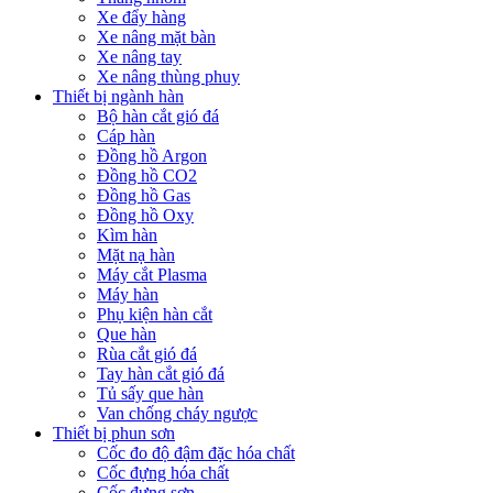
Xe đẩy hàng
Xe nâng mặt bàn
Xe nâng tay
Xe nâng thùng phuy
Thiết bị ngành hàn
Bộ hàn cắt gió đá
Cáp hàn
Đồng hồ Argon
Đồng hồ CO2
Đồng hồ Gas
Đồng hồ Oxy
Kìm hàn
Mặt nạ hàn
Máy cắt Plasma
Máy hàn
Phụ kiện hàn cắt
Que hàn
Rùa cắt gió đá
Tay hàn cắt gió đá
Tủ sấy que hàn
Van chống cháy ngược
Thiết bị phun sơn
Cốc đo độ đậm đặc hóa chất
Cốc đựng hóa chất
Cốc đựng sơn