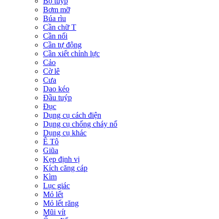
Bộ tuýp
Bơm mỡ
Búa rìu
Cần chữ T
Cần nối
Cần tự động
Cần xiết chỉnh lực
Cảo
Cờ lê
Cưa
Dao kéo
Đầu tuýp
Đục
Dụng cụ cách điện
Dụng cụ chống cháy nổ
Dụng cụ khác
Ê Tô
Giũa
Kẹp định vị
Kích căng cáp
Kìm
Lục giác
Mỏ lết
Mỏ lết răng
Mũi vít