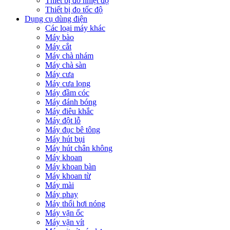
Thiết bị đo nhiệt độ
Thiết bị đo tốc độ
Dụng cụ dùng điện
Các loại máy khác
Máy bào
Máy cắt
Máy chà nhám
Máy chà sàn
Máy cưa
Máy cưa lọng
Máy đầm cóc
Máy đánh bóng
Máy điêu khắc
Máy đột lỗ
Máy đục bê tông
Máy hút bụi
Máy hút chân không
Máy khoan
Máy khoan bàn
Máy khoan từ
Máy mài
Máy phay
Máy thổi hơi nóng
Máy vặn ốc
Máy vặn vít