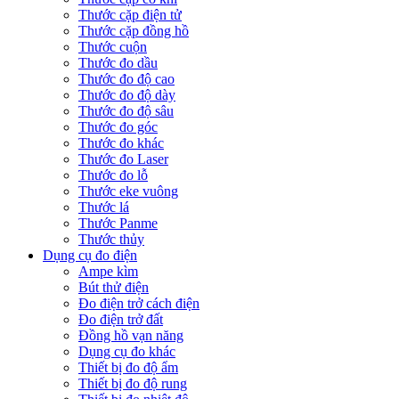
Thước cặp điện tử
Thước cặp đồng hồ
Thước cuộn
Thước đo dầu
Thước đo độ cao
Thước đo độ dày
Thước đo độ sâu
Thước đo góc
Thước đo khác
Thước đo Laser
Thước đo lỗ
Thước eke vuông
Thước lá
Thước Panme
Thước thủy
Dụng cụ đo điện
Ampe kìm
Bút thử điện
Đo điện trở cách điện
Đo điện trở đất
Đồng hồ vạn năng
Dụng cụ đo khác
Thiết bị đo độ ẩm
Thiết bị đo độ rung