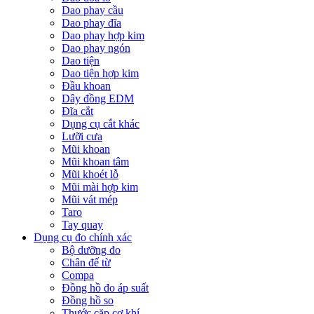
Dao phay cầu
Dao phay đĩa
Dao phay hợp kim
Dao phay ngón
Dao tiện
Dao tiện hợp kim
Đầu khoan
Dây đồng EDM
Đĩa cắt
Dụng cụ cắt khác
Lưỡi cưa
Mũi khoan
Mũi khoan tâm
Mũi khoét lỗ
Mũi mài hợp kim
Mũi vát mép
Taro
Tay quay
Dụng cụ đo chính xác
Bộ dưỡng đo
Chân đế từ
Compa
Đồng hồ đo áp suất
Đồng hồ so
Thước cặp cơ khí