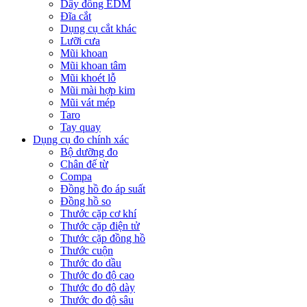
Dây đồng EDM
Đĩa cắt
Dụng cụ cắt khác
Lưỡi cưa
Mũi khoan
Mũi khoan tâm
Mũi khoét lỗ
Mũi mài hợp kim
Mũi vát mép
Taro
Tay quay
Dụng cụ đo chính xác
Bộ dưỡng đo
Chân đế từ
Compa
Đồng hồ đo áp suất
Đồng hồ so
Thước cặp cơ khí
Thước cặp điện tử
Thước cặp đồng hồ
Thước cuộn
Thước đo dầu
Thước đo độ cao
Thước đo độ dày
Thước đo độ sâu