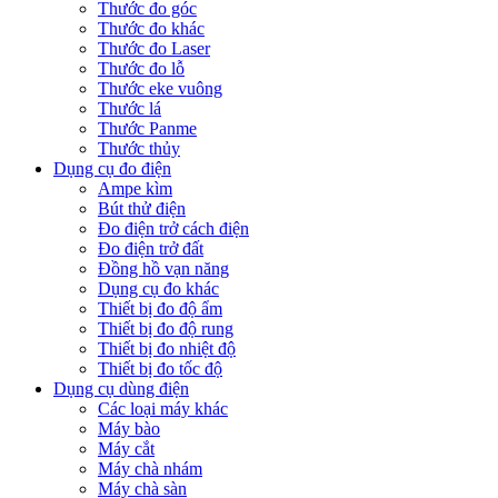
Thước đo góc
Thước đo khác
Thước đo Laser
Thước đo lỗ
Thước eke vuông
Thước lá
Thước Panme
Thước thủy
Dụng cụ đo điện
Ampe kìm
Bút thử điện
Đo điện trở cách điện
Đo điện trở đất
Đồng hồ vạn năng
Dụng cụ đo khác
Thiết bị đo độ ẩm
Thiết bị đo độ rung
Thiết bị đo nhiệt độ
Thiết bị đo tốc độ
Dụng cụ dùng điện
Các loại máy khác
Máy bào
Máy cắt
Máy chà nhám
Máy chà sàn