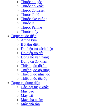
Thước đo góc
Thước đo khác
Thước đo Laser
Thước đo lỗ
Thước eke vuông
Thước lá
Thước Panme
Thước thủy
Dụng cụ đo điện
Ampe kìm
Bút thử điện
Đo điện trở cách điện
Đo điện trở đất
Đồng hồ vạn năng
Dụng cụ đo khác
Thiết bị đo độ ẩm
Thiết bị đo độ rung
Thiết bị đo nhiệt độ
Thiết bị đo tốc độ
Dụng cụ dùng điện
Các loại máy khác
Máy bào
Máy cắt
Máy chà nhám
Máy chà sàn