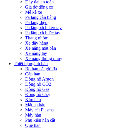
Dây đai an toàn
Giá đỡ động cơ
Mễ kê xe
Pa lăng cân bằng
Pa lăng điện
Pa lăng xích kéo tay
Pa lăng xích lắc tay
Thang nhôm
Xe đẩy hàng
Xe nâng mặt bàn
Xe nâng tay
Xe nâng thùng phuy
Thiết bị ngành hàn
Bộ hàn cắt gió đá
Cáp hàn
Đồng hồ Argon
Đồng hồ CO2
Đồng hồ Gas
Đồng hồ Oxy
Kìm hàn
Mặt nạ hàn
Máy cắt Plasma
Máy hàn
Phụ kiện hàn cắt
Que hàn