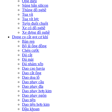
Ống điếu
Súng bắn silicon
Thùng đồ nghề
Tua vít
Tua vít lực
Tuýp đuôi chuột
Xe có đồ nghề
Xe đựng đồ nghề
Dụng cụ cắt gọt cơ khí
Bàn ren
Bộ lã ống đồng
Chén cước
Đá cắt
Đá mài
Đá nhám xếp
Dao cạo bavia
Dao cắt ống
Dao doa lỗ
Dao phay cầu
Dao phay đĩa
Dao phay hợp kim
Dao phay ngón
Dao tiện
Dao tiện hợp kim
Đầu khoan