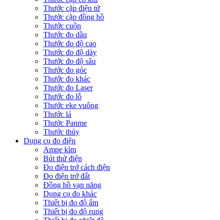
Thước cặp điện tử
Thước cặp đồng hồ
Thước cuộn
Thước đo dầu
Thước đo độ cao
Thước đo độ dày
Thước đo độ sâu
Thước đo góc
Thước đo khác
Thước đo Laser
Thước đo lỗ
Thước eke vuông
Thước lá
Thước Panme
Thước thủy
Dụng cụ đo điện
Ampe kìm
Bút thử điện
Đo điện trở cách điện
Đo điện trở đất
Đồng hồ vạn năng
Dụng cụ đo khác
Thiết bị đo độ ẩm
Thiết bị đo độ rung