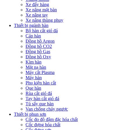
Xe đẩy hàng
Xe nâng mặt bàn
Xe nâng tay
Xe nâng thùng phuy
Thiết bị ngành hàn
Bộ hàn cắt gió đá
Cáp hàn
Đồng hồ Argon
Đồng hồ CO2
Đồng hồ Gas
Đồng hồ Oxy
Kìm hàn
Mặt nạ hàn
Máy cắt Plasma
Máy hàn
Phụ kiện hàn cắt
Que hàn
Rùa cắt gió đá
Tay hàn cắt gió đá
Tủ sấy que hàn
Van chống cháy ngược
Thiết bị phun sơn
Cốc đo độ đậm đặc hóa chất
Cốc đựng hóa chất
Cốc đựng sơn