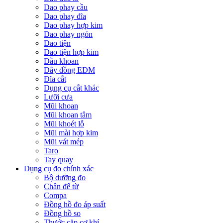
Dao phay cầu
Dao phay đĩa
Dao phay hợp kim
Dao phay ngón
Dao tiện
Dao tiện hợp kim
Đầu khoan
Dây đồng EDM
Đĩa cắt
Dụng cụ cắt khác
Lưỡi cưa
Mũi khoan
Mũi khoan tâm
Mũi khoét lỗ
Mũi mài hợp kim
Mũi vát mép
Taro
Tay quay
Dụng cụ đo chính xác
Bộ dưỡng đo
Chân đế từ
Compa
Đồng hồ đo áp suất
Đồng hồ so
Thước cặp cơ khí