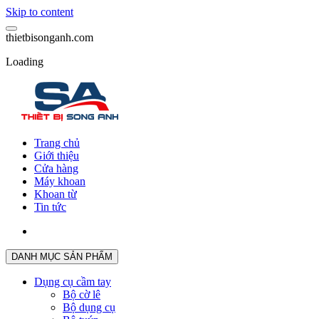
Skip to content
t
h
i
e
t
b
i
s
o
n
g
a
n
h
.
c
o
m
Loading
Trang chủ
Giới thiệu
Cửa hàng
Máy khoan
Khoan từ
Tin tức
DANH MỤC SẢN PHẨM
Dụng cụ cầm tay
Bộ cờ lê
Bộ dụng cụ