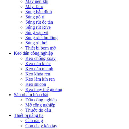
Máy nén khí
Máy Taro
Súng bắn đinh
Súng gõ rỉ
Súng rút ốc tán
Súng rút Rive
Súng vặn vít
Súng xiết bu lông
Súng xịt hơi
Thiết bị bơm mỡ
Keo dán công nghiệp
Keo chống xoay
Keo dán khác
Keo dán nhanh
Keo khóa ren
Keo làm kín ren
Keo silicon
Keo thay thế gioăng
Sản phẩm hóa chất
Dầu công nghiệp
Mỡ công nghiệp
Thước đo dầu
Thiết bị nâng hạ
Cầu nâng
Con chạy kéo tay