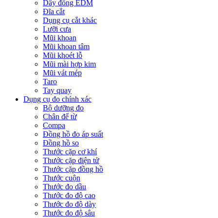
Dây đồng EDM
Đĩa cắt
Dụng cụ cắt khác
Lưỡi cưa
Mũi khoan
Mũi khoan tâm
Mũi khoét lỗ
Mũi mài hợp kim
Mũi vát mép
Taro
Tay quay
Dụng cụ đo chính xác
Bộ dưỡng đo
Chân đế từ
Compa
Đồng hồ đo áp suất
Đồng hồ so
Thước cặp cơ khí
Thước cặp điện tử
Thước cặp đồng hồ
Thước cuộn
Thước đo dầu
Thước đo độ cao
Thước đo độ dày
Thước đo độ sâu