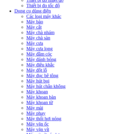
Thiết bị đo nhiệt độ
Thiết bị đo tốc độ
Dụng cụ dùng điện
Các loại máy khác
Máy bào
Máy cắt
Máy chà nhám
Máy chà sàn
Máy cưa
Máy cưa lọng
Máy đầm cóc
Máy đánh bóng
Máy điêu khắc
Máy đột lỗ
Máy đục bê tông
Máy hút bụi
Máy hút chân không
Máy khoan
Máy khoan bàn
Máy khoan từ
Máy mài
Máy phay
Máy thổi hơi nóng
Máy vặn ốc
Máy vặn vít