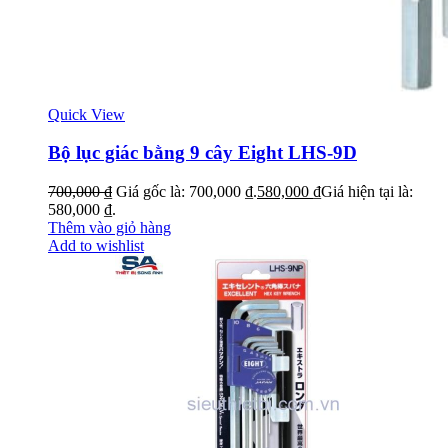
Quick View
Bộ lục giác bằng 9 cây Eight LHS-9D
700,000
₫
Giá gốc là: 700,000 ₫.
580,000
₫
Giá hiện tại là:
580,000 ₫.
Thêm vào giỏ hàng
Add to wishlist