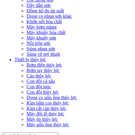
Dây dẫn sơn
Đồng hồ đo áp suất
Dụng cụ phun sơn khác
Khớp nối hóa chất
Máy bơm màng
Máy khuấy hóa chất
Máy khuấy sơn
Nồi trộn sơn
Súng phun sơn
Súng vẽ mỹ thuật
Thiết bị thủy lực
Bơm điện thủy lực
Bơm tay thủy lực
Cảo thủy lực
Con đội cá sấu
Con đội móc
Con đội thủy lực
Dụng cụ uốn ống thủy lực
Kìm bấm cos thủy lực
Kìm cắt cáp thủy lực
Máy đột lỗ thủy lực
Máy ép thủy lực
Máy uốn ống thủy lực