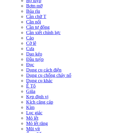
Bộ tuýp
Bơm mỡ
Búa rìu
Cần chữ T
Cần nối
Cần tự động
Cần xiết chỉnh lực
Cảo
Cờ lê
Cưa
Dao kéo
Đầu tuýp
Đục
Dụng cụ cách điện
Dụng cụ chống cháy nổ
Dụng cụ khác
Ê Tô
Giũa
Kẹp định vị
Kích căng cáp
Kìm
Lục giác
Mỏ lết
Mỏ lết răng
Mũi vít