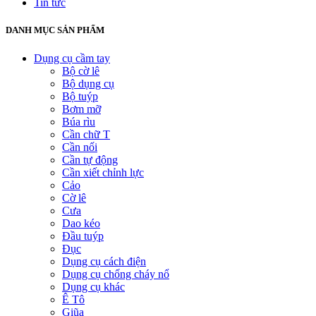
Tin tức
DANH MỤC SẢN PHẨM
Dụng cụ cầm tay
Bộ cờ lê
Bộ dụng cụ
Bộ tuýp
Bơm mỡ
Búa rìu
Cần chữ T
Cần nối
Cần tự động
Cần xiết chỉnh lực
Cảo
Cờ lê
Cưa
Dao kéo
Đầu tuýp
Đục
Dụng cụ cách điện
Dụng cụ chống cháy nổ
Dụng cụ khác
Ê Tô
Giũa