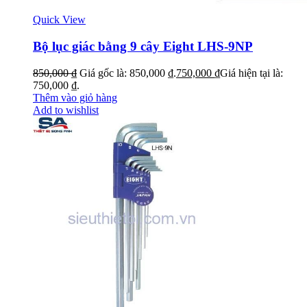
Quick View
Bộ lục giác bằng 9 cây Eight LHS-9NP
850,000
₫
Giá gốc là: 850,000 ₫.
750,000
₫
Giá hiện tại là:
750,000 ₫.
Thêm vào giỏ hàng
Add to wishlist