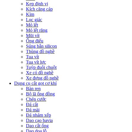
Kẹp định vị
Kích căng cáp
Kìm
Lục giác
Mỏ lết
Mỏ lết răng
Mũi vít
Ống điếu
Súng bắn silicon
Thùng đồ nghề
Tua vít
Tua vít lực
Tuýp đuôi chuột
Xe có đồ nghề
Xe đựng đồ nghề
Dụng cụ cắt gọt cơ khí
Bàn ren
Bộ lã ống đồng
Chén cước
Đá cắt
Đá mài
Đá nhám xếp
Dao cạo bavia
Dao cắt ống
Dao doa lỗ