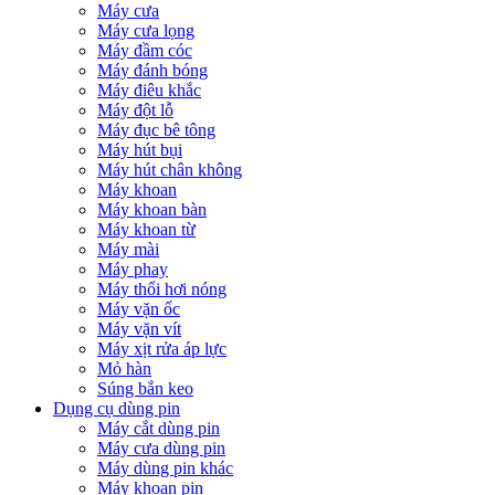
Máy cưa
Máy cưa lọng
Máy đầm cóc
Máy đánh bóng
Máy điêu khắc
Máy đột lỗ
Máy đục bê tông
Máy hút bụi
Máy hút chân không
Máy khoan
Máy khoan bàn
Máy khoan từ
Máy mài
Máy phay
Máy thổi hơi nóng
Máy vặn ốc
Máy vặn vít
Máy xịt rửa áp lực
Mỏ hàn
Súng bắn keo
Dụng cụ dùng pin
Máy cắt dùng pin
Máy cưa dùng pin
Máy dùng pin khác
Máy khoan pin