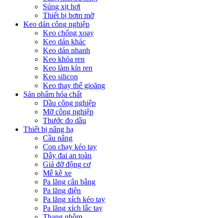
Súng xịt hơi
Thiết bị bơm mỡ
Keo dán công nghiệp
Keo chống xoay
Keo dán khác
Keo dán nhanh
Keo khóa ren
Keo làm kín ren
Keo silicon
Keo thay thế gioăng
Sản phẩm hóa chất
Dầu công nghiệp
Mỡ công nghiệp
Thước đo dầu
Thiết bị nâng hạ
Cầu nâng
Con chạy kéo tay
Dây đai an toàn
Giá đỡ động cơ
Mễ kê xe
Pa lăng cân bằng
Pa lăng điện
Pa lăng xích kéo tay
Pa lăng xích lắc tay
Thang nhôm