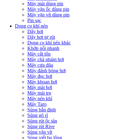
Máy mài dùng pin
Máy vặn ốc dùng pin
Máy vặn vít dùng pin
Pin sạc
Dụng cụ khí nén
Dây hơi
Dây hơi tự rút
Dụng cụ khí nén khác
Khớp nối nhanh
Máy cắt tôn
Máy chà nhám hơi
Máy cưa dũa
Máy đánh bóng hơi
Máy đục hơi
Máy khoan hơi
Máy mài hơi
Máy mài trụ
Máy nén khí
Máy Taro
Súng bắn đinh
Súng gõ rỉ
Súng rút ốc tán
Súng rút Rive
Súng vặn vít
Súng xiết bu lông