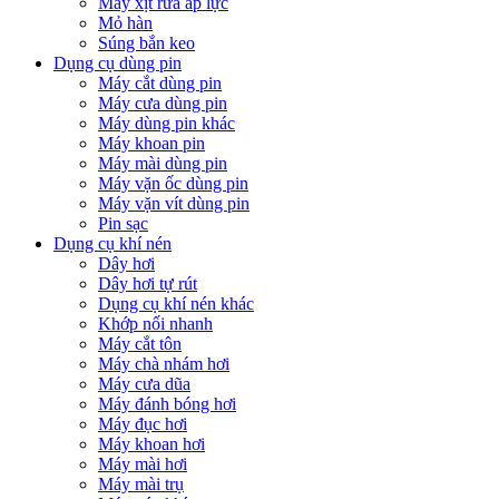
Máy xịt rửa áp lực
Mỏ hàn
Súng bắn keo
Dụng cụ dùng pin
Máy cắt dùng pin
Máy cưa dùng pin
Máy dùng pin khác
Máy khoan pin
Máy mài dùng pin
Máy vặn ốc dùng pin
Máy vặn vít dùng pin
Pin sạc
Dụng cụ khí nén
Dây hơi
Dây hơi tự rút
Dụng cụ khí nén khác
Khớp nối nhanh
Máy cắt tôn
Máy chà nhám hơi
Máy cưa dũa
Máy đánh bóng hơi
Máy đục hơi
Máy khoan hơi
Máy mài hơi
Máy mài trụ