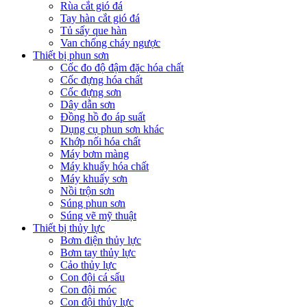
Rùa cắt gió đá
Tay hàn cắt gió đá
Tủ sấy que hàn
Van chống cháy ngược
Thiết bị phun sơn
Cốc đo độ đậm đặc hóa chất
Cốc đựng hóa chất
Cốc đựng sơn
Dây dẫn sơn
Đồng hồ đo áp suất
Dụng cụ phun sơn khác
Khớp nối hóa chất
Máy bơm màng
Máy khuấy hóa chất
Máy khuấy sơn
Nồi trộn sơn
Súng phun sơn
Súng vẽ mỹ thuật
Thiết bị thủy lực
Bơm điện thủy lực
Bơm tay thủy lực
Cảo thủy lực
Con đội cá sấu
Con đội móc
Con đội thủy lực