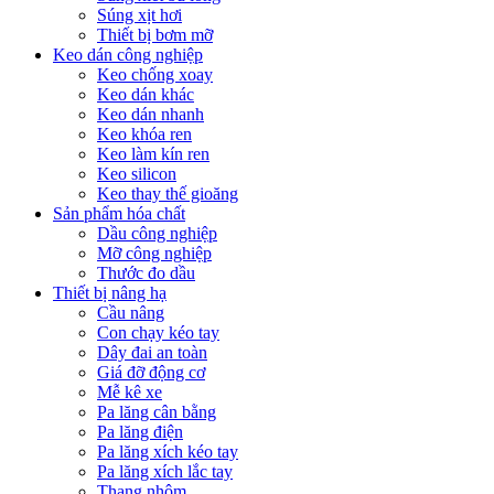
Súng xịt hơi
Thiết bị bơm mỡ
Keo dán công nghiệp
Keo chống xoay
Keo dán khác
Keo dán nhanh
Keo khóa ren
Keo làm kín ren
Keo silicon
Keo thay thế gioăng
Sản phẩm hóa chất
Dầu công nghiệp
Mỡ công nghiệp
Thước đo dầu
Thiết bị nâng hạ
Cầu nâng
Con chạy kéo tay
Dây đai an toàn
Giá đỡ động cơ
Mễ kê xe
Pa lăng cân bằng
Pa lăng điện
Pa lăng xích kéo tay
Pa lăng xích lắc tay
Thang nhôm