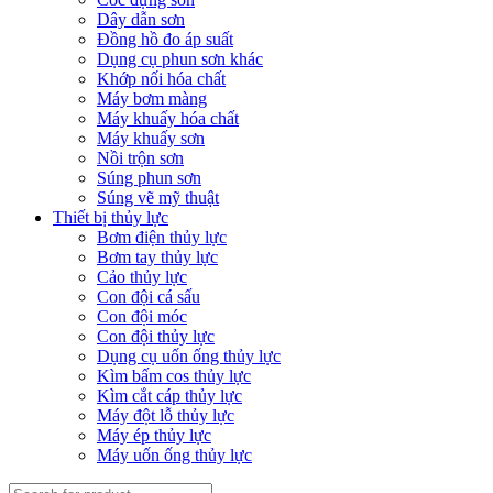
Dây dẫn sơn
Đồng hồ đo áp suất
Dụng cụ phun sơn khác
Khớp nối hóa chất
Máy bơm màng
Máy khuấy hóa chất
Máy khuấy sơn
Nồi trộn sơn
Súng phun sơn
Súng vẽ mỹ thuật
Thiết bị thủy lực
Bơm điện thủy lực
Bơm tay thủy lực
Cảo thủy lực
Con đội cá sấu
Con đội móc
Con đội thủy lực
Dụng cụ uốn ống thủy lực
Kìm bấm cos thủy lực
Kìm cắt cáp thủy lực
Máy đột lỗ thủy lực
Máy ép thủy lực
Máy uốn ống thủy lực