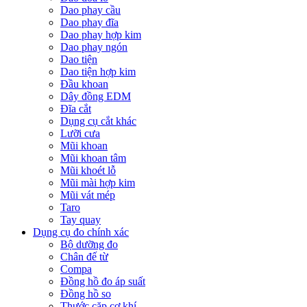
Dao phay cầu
Dao phay đĩa
Dao phay hợp kim
Dao phay ngón
Dao tiện
Dao tiện hợp kim
Đầu khoan
Dây đồng EDM
Đĩa cắt
Dụng cụ cắt khác
Lưỡi cưa
Mũi khoan
Mũi khoan tâm
Mũi khoét lỗ
Mũi mài hợp kim
Mũi vát mép
Taro
Tay quay
Dụng cụ đo chính xác
Bộ dưỡng đo
Chân đế từ
Compa
Đồng hồ đo áp suất
Đồng hồ so
Thước cặp cơ khí