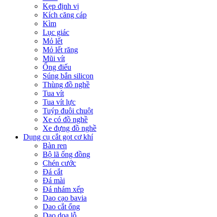
Kẹp định vị
Kích căng cáp
Kìm
Lục giác
Mỏ lết
Mỏ lết răng
Mũi vít
Ống điếu
Súng bắn silicon
Thùng đồ nghề
Tua vít
Tua vít lực
Tuýp đuôi chuột
Xe có đồ nghề
Xe đựng đồ nghề
Dụng cụ cắt gọt cơ khí
Bàn ren
Bộ lã ống đồng
Chén cước
Đá cắt
Đá mài
Đá nhám xếp
Dao cạo bavia
Dao cắt ống
Dao doa lỗ