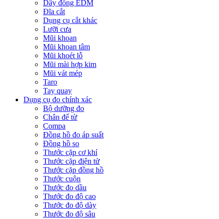
Dây đồng EDM
Đĩa cắt
Dụng cụ cắt khác
Lưỡi cưa
Mũi khoan
Mũi khoan tâm
Mũi khoét lỗ
Mũi mài hợp kim
Mũi vát mép
Taro
Tay quay
Dụng cụ đo chính xác
Bộ dưỡng đo
Chân đế từ
Compa
Đồng hồ đo áp suất
Đồng hồ so
Thước cặp cơ khí
Thước cặp điện tử
Thước cặp đồng hồ
Thước cuộn
Thước đo dầu
Thước đo độ cao
Thước đo độ dày
Thước đo độ sâu