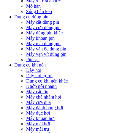
Máy xịt rửa áp lực
Mỏ hàn
Súng bắn keo
Dụng cụ dùng pin
Máy cắt dùng pin
Máy cưa dùng pin
Máy dùng pin khác
Máy khoan pin
Máy mài dùng pin
Máy vặn ốc dùng pin
Máy vặn vít dùng pin
Pin sạc
Dụng cụ khí nén
Dây hơi
Dây hơi tự rút
Dụng cụ khí nén khác
Khớp nối nhanh
Máy cắt tôn
Máy chà nhám hơi
Máy cưa dũa
Máy đánh bóng hơi
Máy đục hơi
Máy khoan hơi
Máy mài hơi
Máy mài trụ