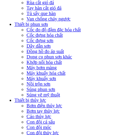
Rùa cắt gió đá
Tay hàn cắt gió đá
Tủ sấy que hàn
Van chống cháy ngược
Thiết bị phun sơn
Cốc đo độ đậm đặc hóa chất
Cốc đựng hóa chất
Cốc đựng sơn
Dây dẫn sơn
Đồng hồ đo áp suất
Dụng cụ phun sơn khác
Khớp nối hóa chất
Máy bơm màng
Máy khuấy hóa chất
Máy khuấy sơn
Nồi trộn sơn
Súng phun sơn
Súng vẽ mỹ thuật
Thiết bị thủy lực
Bơm điện thủy lực
Bơm tay thủy lực
Cảo thủy lực
Con đội cá sấu
Con đội móc
Con đội thủy lực