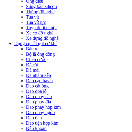
Ống điếu
Súng bắn silicon
Thùng đồ nghề
Tua vít
Tua vít lực
Tuýp đuôi chuột
Xe có đồ nghề
Xe đựng đồ nghề
Dụng cụ cắt gọt cơ khí
Bàn ren
Bộ lã ống đồng
Chén cước
Đá cắt
Đá mài
Đá nhám xếp
Dao cạo bavia
Dao cắt ống
Dao doa lỗ
Dao phay cầu
Dao phay đĩa
Dao phay hợp kim
Dao phay ngón
Dao tiện
Dao tiện hợp kim
Đầu khoan