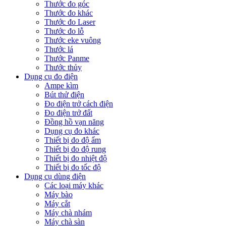
Thước đo góc
Thước đo khác
Thước đo Laser
Thước đo lỗ
Thước eke vuông
Thước lá
Thước Panme
Thước thủy
Dụng cụ đo điện
Ampe kìm
Bút thử điện
Đo điện trở cách điện
Đo điện trở đất
Đồng hồ vạn năng
Dụng cụ đo khác
Thiết bị đo độ ẩm
Thiết bị đo độ rung
Thiết bị đo nhiệt độ
Thiết bị đo tốc độ
Dụng cụ dùng điện
Các loại máy khác
Máy bào
Máy cắt
Máy chà nhám
Máy chà sàn