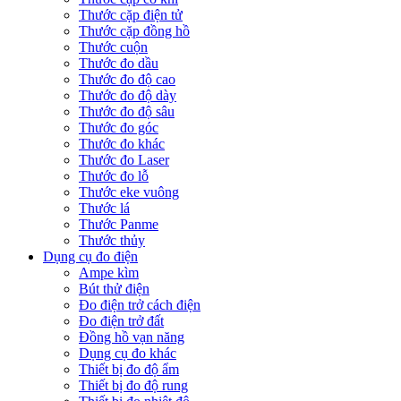
Thước cặp điện tử
Thước cặp đồng hồ
Thước cuộn
Thước đo dầu
Thước đo độ cao
Thước đo độ dày
Thước đo độ sâu
Thước đo góc
Thước đo khác
Thước đo Laser
Thước đo lỗ
Thước eke vuông
Thước lá
Thước Panme
Thước thủy
Dụng cụ đo điện
Ampe kìm
Bút thử điện
Đo điện trở cách điện
Đo điện trở đất
Đồng hồ vạn năng
Dụng cụ đo khác
Thiết bị đo độ ẩm
Thiết bị đo độ rung