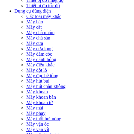
Thiết bị đo nhiệt độ
Thiết bị đo tốc độ
Dụng cụ dùng điện
Các loại máy khác
Máy bào
Máy cắt
Máy chà nhám
Máy chà sàn
Máy cưa
Máy cưa lọng
Máy đầm cóc
Máy đánh bóng
Máy điêu khắc
Máy đột lỗ
Máy đục bê tông
Máy hút bụi
Máy hút chân không
Máy khoan
Máy khoan bàn
Máy khoan từ
Máy mài
Máy phay
Máy thổi hơi nóng
Máy vặn ốc
Máy vặn vít