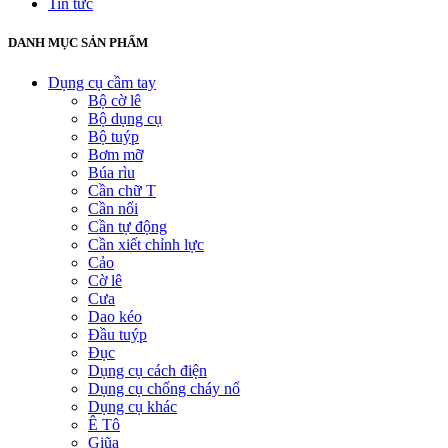
Tin tức
DANH MỤC SẢN PHẨM
Dụng cụ cầm tay
Bộ cờ lê
Bộ dụng cụ
Bộ tuýp
Bơm mỡ
Búa rìu
Cần chữ T
Cần nối
Cần tự động
Cần xiết chỉnh lực
Cảo
Cờ lê
Cưa
Dao kéo
Đầu tuýp
Đục
Dụng cụ cách điện
Dụng cụ chống cháy nổ
Dụng cụ khác
Ê Tô
Giũa