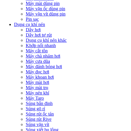
Máy mài dùng pin
Máy vặn ốc dùng pin
Máy vặn vít dùng pin
Pin sạc
Dụng cụ khí nén
Dây hơi
Dây hơi tự rút
Dụng cụ khí nén khác
Khớp nối nhanh
Máy cắt tôn
Máy chà nhám hơi
Máy cưa dũa
Máy đánh bóng hơi
Máy đục hơi
Máy khoan hơi
Máy mài hơi
Máy mài trụ
Máy nén khí
Máy Taro
Súng bắn đinh
Súng gõ rỉ
Súng rút ốc tán
Súng rút Rive
Súng vặn vít
Súng xiết bu lông