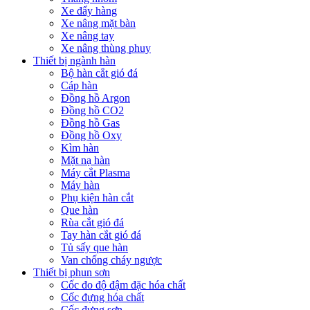
Xe đẩy hàng
Xe nâng mặt bàn
Xe nâng tay
Xe nâng thùng phuy
Thiết bị ngành hàn
Bộ hàn cắt gió đá
Cáp hàn
Đồng hồ Argon
Đồng hồ CO2
Đồng hồ Gas
Đồng hồ Oxy
Kìm hàn
Mặt nạ hàn
Máy cắt Plasma
Máy hàn
Phụ kiện hàn cắt
Que hàn
Rùa cắt gió đá
Tay hàn cắt gió đá
Tủ sấy que hàn
Van chống cháy ngược
Thiết bị phun sơn
Cốc đo độ đậm đặc hóa chất
Cốc đựng hóa chất
Cốc đựng sơn