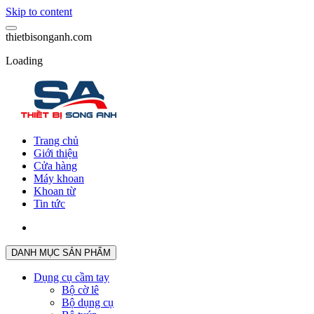
Skip to content
t
h
i
e
t
b
i
s
o
n
g
a
n
h
.
c
o
m
Loading
Trang chủ
Giới thiệu
Cửa hàng
Máy khoan
Khoan từ
Tin tức
DANH MỤC SẢN PHẨM
Dụng cụ cầm tay
Bộ cờ lê
Bộ dụng cụ