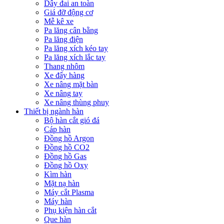
Dây đai an toàn
Giá đỡ động cơ
Mễ kê xe
Pa lăng cân bằng
Pa lăng điện
Pa lăng xích kéo tay
Pa lăng xích lắc tay
Thang nhôm
Xe đẩy hàng
Xe nâng mặt bàn
Xe nâng tay
Xe nâng thùng phuy
Thiết bị ngành hàn
Bộ hàn cắt gió đá
Cáp hàn
Đồng hồ Argon
Đồng hồ CO2
Đồng hồ Gas
Đồng hồ Oxy
Kìm hàn
Mặt nạ hàn
Máy cắt Plasma
Máy hàn
Phụ kiện hàn cắt
Que hàn