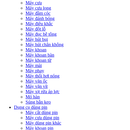
Máy cưa
Máy cưa lọng
Máy đầm cóc
Máy đánh bóng
Máy điêu khắc
Máy đột lỗ
Máy đục bê tông
Máy hút bụi
Máy hút chân không
Máy khoan
Máy khoan bàn
Máy khoan từ
Máy mài
Máy phay
Máy thổi hơi nóng
Máy vặn ốc
Máy vặn vít
Máy xịt rửa áp lực
Mỏ hàn
Súng bắn keo
Dụng cụ dùng pin
Máy cắt dùng pin
Máy cưa dùng pin
Máy dùng pin khác
Máy khoan pin