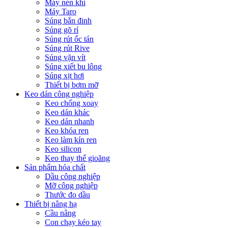
Máy nén khí
Máy Taro
Súng bắn đinh
Súng gõ rỉ
Súng rút ốc tán
Súng rút Rive
Súng vặn vít
Súng xiết bu lông
Súng xịt hơi
Thiết bị bơm mỡ
Keo dán công nghiệp
Keo chống xoay
Keo dán khác
Keo dán nhanh
Keo khóa ren
Keo làm kín ren
Keo silicon
Keo thay thế gioăng
Sản phẩm hóa chất
Dầu công nghiệp
Mỡ công nghiệp
Thước đo dầu
Thiết bị nâng hạ
Cầu nâng
Con chạy kéo tay