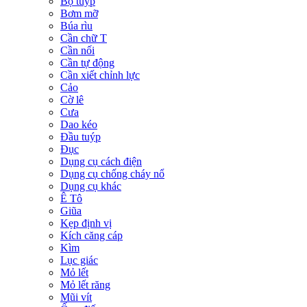
Bộ tuýp
Bơm mỡ
Búa rìu
Cần chữ T
Cần nối
Cần tự động
Cần xiết chỉnh lực
Cảo
Cờ lê
Cưa
Dao kéo
Đầu tuýp
Đục
Dụng cụ cách điện
Dụng cụ chống cháy nổ
Dụng cụ khác
Ê Tô
Giũa
Kẹp định vị
Kích căng cáp
Kìm
Lục giác
Mỏ lết
Mỏ lết răng
Mũi vít