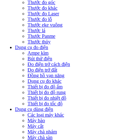
Thước đo góc
Thước đo khác
Thước đo Laser
Thước đo lỗ
Thước eke vuông
Thước lá
Thước Panme
Thước thủy
Dụng cụ đo điện
Ampe kìm
Bút thử điện
Đo điện trở cách điện
Đo điện trở đất
Đồng hồ vạn năng
Dụng cụ đo khác
Thiết bị đo độ ẩm
Thiết bị đo độ rung
Thiết bị đo nhiệt độ
Thiết bị đo tốc độ
Dụng cụ dùng điện
Các loại máy khác
Máy bào
Máy cắt
Máy chà nhám
Máy chà sàn