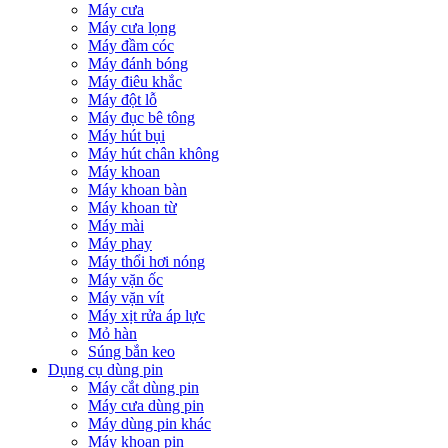
Máy cưa
Máy cưa lọng
Máy đầm cóc
Máy đánh bóng
Máy điêu khắc
Máy đột lỗ
Máy đục bê tông
Máy hút bụi
Máy hút chân không
Máy khoan
Máy khoan bàn
Máy khoan từ
Máy mài
Máy phay
Máy thổi hơi nóng
Máy vặn ốc
Máy vặn vít
Máy xịt rửa áp lực
Mỏ hàn
Súng bắn keo
Dụng cụ dùng pin
Máy cắt dùng pin
Máy cưa dùng pin
Máy dùng pin khác
Máy khoan pin