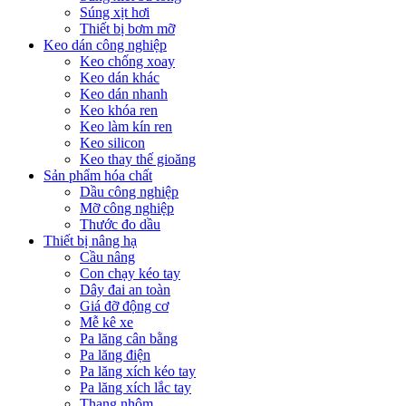
Súng xịt hơi
Thiết bị bơm mỡ
Keo dán công nghiệp
Keo chống xoay
Keo dán khác
Keo dán nhanh
Keo khóa ren
Keo làm kín ren
Keo silicon
Keo thay thế gioăng
Sản phẩm hóa chất
Dầu công nghiệp
Mỡ công nghiệp
Thước đo dầu
Thiết bị nâng hạ
Cầu nâng
Con chạy kéo tay
Dây đai an toàn
Giá đỡ động cơ
Mễ kê xe
Pa lăng cân bằng
Pa lăng điện
Pa lăng xích kéo tay
Pa lăng xích lắc tay
Thang nhôm