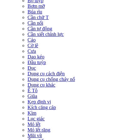
Bộ tuýp
Bơm mỡ
Búa rìu
Cần chữ T
Cần nối
Cần tự động
Cần xiết chỉnh lực
Cảo
Cờ lê
Cưa
Dao kéo
Đầu tuýp
Đục
Dụng cụ cách điện
Dụng cụ chống cháy nổ
Dụng cụ khác
Ê Tô
Giũa
Kẹp định vị
Kích căng cáp
Kìm
Lục giác
Mỏ lết
Mỏ lết răng
Mũi vít