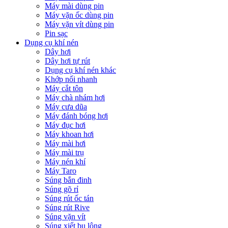
Máy mài dùng pin
Máy vặn ốc dùng pin
Máy vặn vít dùng pin
Pin sạc
Dụng cụ khí nén
Dây hơi
Dây hơi tự rút
Dụng cụ khí nén khác
Khớp nối nhanh
Máy cắt tôn
Máy chà nhám hơi
Máy cưa dũa
Máy đánh bóng hơi
Máy đục hơi
Máy khoan hơi
Máy mài hơi
Máy mài trụ
Máy nén khí
Máy Taro
Súng bắn đinh
Súng gõ rỉ
Súng rút ốc tán
Súng rút Rive
Súng vặn vít
Súng xiết bu lông