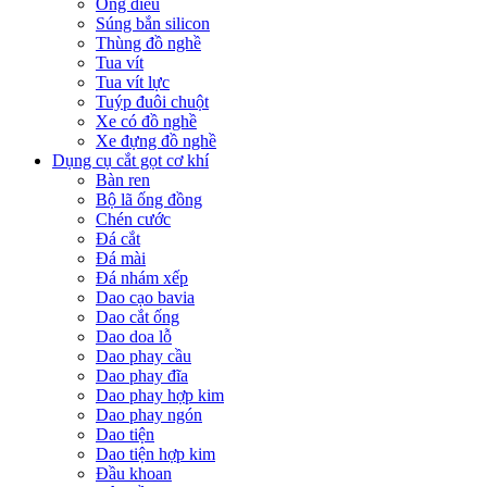
Ống điếu
Súng bắn silicon
Thùng đồ nghề
Tua vít
Tua vít lực
Tuýp đuôi chuột
Xe có đồ nghề
Xe đựng đồ nghề
Dụng cụ cắt gọt cơ khí
Bàn ren
Bộ lã ống đồng
Chén cước
Đá cắt
Đá mài
Đá nhám xếp
Dao cạo bavia
Dao cắt ống
Dao doa lỗ
Dao phay cầu
Dao phay đĩa
Dao phay hợp kim
Dao phay ngón
Dao tiện
Dao tiện hợp kim
Đầu khoan