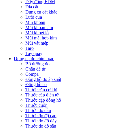
Dây đồng EDM
Đĩa cắt
Dụng cụ cắt khác
Lưỡi cưa
Mũi khoan
Mũi khoan tâm
Mũi khoét lỗ
Mũi mài hợp kim
Mũi vát mép
Taro
Tay quay
Dụng cụ đo chính xác
Bộ dưỡng đo
Chân đế từ
Compa
Đồng hồ đo áp suất
Đồng hồ so
Thước cặp cơ khí
Thước cặp điện tử
Thước cặp đồng hồ
Thước cuộn
Thước đo dầu
Thước đo độ cao
Thước đo độ dày
Thước đo độ sâu