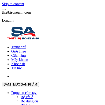
Skip to content
t
h
i
e
t
b
i
s
o
n
g
a
n
h
.
c
o
m
Loading
Trang chủ
Giới thiệu
Cửa hàng
Máy khoan
Khoan từ
Tin tức
DANH MỤC SẢN PHẨM
Dụng cụ cầm tay
Bộ cờ lê
Bộ dụng cụ