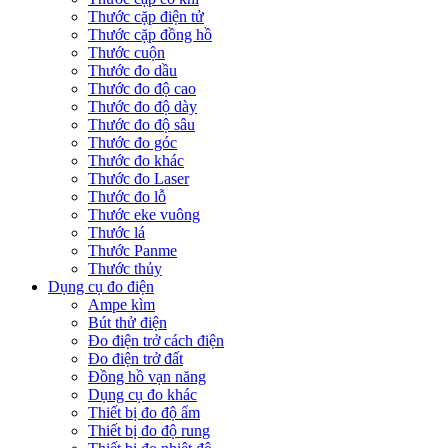
Thước cặp điện tử
Thước cặp đồng hồ
Thước cuộn
Thước đo dầu
Thước đo độ cao
Thước đo độ dày
Thước đo độ sâu
Thước đo góc
Thước đo khác
Thước đo Laser
Thước đo lỗ
Thước eke vuông
Thước lá
Thước Panme
Thước thủy
Dụng cụ đo điện
Ampe kìm
Bút thử điện
Đo điện trở cách điện
Đo điện trở đất
Đồng hồ vạn năng
Dụng cụ đo khác
Thiết bị đo độ ẩm
Thiết bị đo độ rung