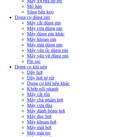
Máy xịt rửa áp lực
Mỏ hàn
Súng bắn keo
Dụng cụ dùng pin
Máy cắt dùng pin
Máy cưa dùng pin
Máy dùng pin khác
Máy khoan pin
Máy mài dùng pin
Máy vặn ốc dùng pin
Máy vặn vít dùng pin
Pin sạc
Dụng cụ khí nén
Dây hơi
Dây hơi tự rút
Dụng cụ khí nén khác
Khớp nối nhanh
Máy cắt tôn
Máy chà nhám hơi
Máy cưa dũa
Máy đánh bóng hơi
Máy đục hơi
Máy khoan hơi
Máy mài hơi
Máy mài trụ