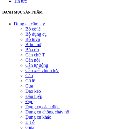
Tin tức
DANH MỤC SẢN PHẨM
Dụng cụ cầm tay
Bộ cờ lê
Bộ dụng cụ
Bộ tuýp
Bơm mỡ
Búa rìu
Cần chữ T
Cần nối
Cần tự động
Cần xiết chỉnh lực
Cảo
Cờ lê
Cưa
Dao kéo
Đầu tuýp
Đục
Dụng cụ cách điện
Dụng cụ chống cháy nổ
Dụng cụ khác
Ê Tô
Giũa