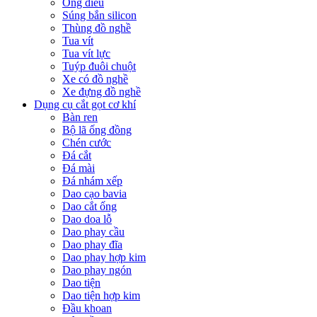
Ống điếu
Súng bắn silicon
Thùng đồ nghề
Tua vít
Tua vít lực
Tuýp đuôi chuột
Xe có đồ nghề
Xe đựng đồ nghề
Dụng cụ cắt gọt cơ khí
Bàn ren
Bộ lã ống đồng
Chén cước
Đá cắt
Đá mài
Đá nhám xếp
Dao cạo bavia
Dao cắt ống
Dao doa lỗ
Dao phay cầu
Dao phay đĩa
Dao phay hợp kim
Dao phay ngón
Dao tiện
Dao tiện hợp kim
Đầu khoan