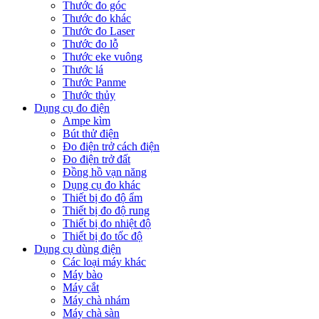
Thước đo góc
Thước đo khác
Thước đo Laser
Thước đo lỗ
Thước eke vuông
Thước lá
Thước Panme
Thước thủy
Dụng cụ đo điện
Ampe kìm
Bút thử điện
Đo điện trở cách điện
Đo điện trở đất
Đồng hồ vạn năng
Dụng cụ đo khác
Thiết bị đo độ ẩm
Thiết bị đo độ rung
Thiết bị đo nhiệt độ
Thiết bị đo tốc độ
Dụng cụ dùng điện
Các loại máy khác
Máy bào
Máy cắt
Máy chà nhám
Máy chà sàn