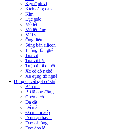
Kẹp định vị
Kích căng cáp
Kìm
Lục giác
Mỏ lết
Mỏ lết răng
Mũi vít
Ống điếu
Súng bắn silicon
Thùng đồ nghề
Tua vít
Tua vít lực
Tuýp đuôi chuột
Xe có đồ nghề
Xe đựng đồ nghề
Dụng cụ cắt gọt cơ khí
Bàn ren
Bộ lã ống đồng
Chén cước
Đá cắt
Đá mài
Đá nhám xếp
Dao cạo bavia
Dao cắt ống
Dao doa lỗ