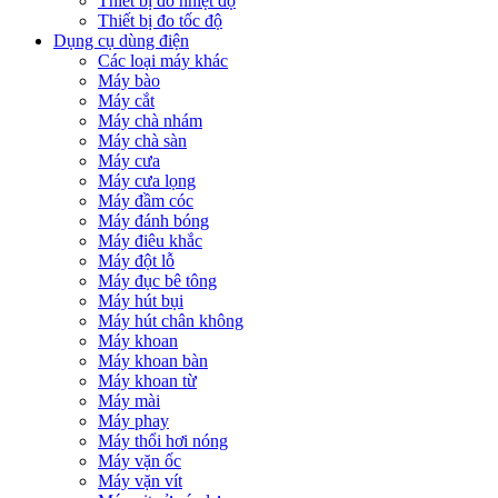
Thiết bị đo nhiệt độ
Thiết bị đo tốc độ
Dụng cụ dùng điện
Các loại máy khác
Máy bào
Máy cắt
Máy chà nhám
Máy chà sàn
Máy cưa
Máy cưa lọng
Máy đầm cóc
Máy đánh bóng
Máy điêu khắc
Máy đột lỗ
Máy đục bê tông
Máy hút bụi
Máy hút chân không
Máy khoan
Máy khoan bàn
Máy khoan từ
Máy mài
Máy phay
Máy thổi hơi nóng
Máy vặn ốc
Máy vặn vít