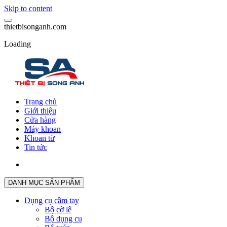
Skip to content
t
h
i
e
t
b
i
s
o
n
g
a
n
h
.
c
o
m
Loading
Trang chủ
Giới thiệu
Cửa hàng
Máy khoan
Khoan từ
Tin tức
DANH MỤC SẢN PHẨM
Dụng cụ cầm tay
Bộ cờ lê
Bộ dụng cụ