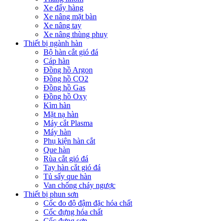
Xe đẩy hàng
Xe nâng mặt bàn
Xe nâng tay
Xe nâng thùng phuy
Thiết bị ngành hàn
Bộ hàn cắt gió đá
Cáp hàn
Đồng hồ Argon
Đồng hồ CO2
Đồng hồ Gas
Đồng hồ Oxy
Kìm hàn
Mặt nạ hàn
Máy cắt Plasma
Máy hàn
Phụ kiện hàn cắt
Que hàn
Rùa cắt gió đá
Tay hàn cắt gió đá
Tủ sấy que hàn
Van chống cháy ngược
Thiết bị phun sơn
Cốc đo độ đậm đặc hóa chất
Cốc đựng hóa chất
Cốc đựng sơn