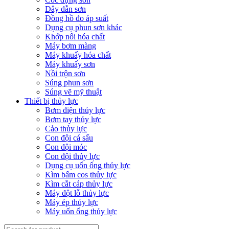
Dây dẫn sơn
Đồng hồ đo áp suất
Dụng cụ phun sơn khác
Khớp nối hóa chất
Máy bơm màng
Máy khuấy hóa chất
Máy khuấy sơn
Nồi trộn sơn
Súng phun sơn
Súng vẽ mỹ thuật
Thiết bị thủy lực
Bơm điện thủy lực
Bơm tay thủy lực
Cảo thủy lực
Con đội cá sấu
Con đội móc
Con đội thủy lực
Dụng cụ uốn ống thủy lực
Kìm bấm cos thủy lực
Kìm cắt cáp thủy lực
Máy đột lỗ thủy lực
Máy ép thủy lực
Máy uốn ống thủy lực