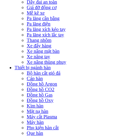
Dây đai an toàn
Giá đỡ động cơ
Mễ kê xe
Pa lăng cân bằng
Pa lăng điện
Pa lăng xích kéo tay
Pa lăng xích lắc tay
Thang nhôm
Xe đẩy hàng
Xe nâng mặt bàn
Xe nâng tay
Xe nâng thùng phuy
Thiết bị ngành hàn
Bộ hàn cắt gió đá
Cáp hàn
Đồng hồ Argon
Đồng hồ CO2
Đồng hồ Gas
Đồng hồ Oxy
Kìm hàn
Mặt nạ hàn
Máy cắt Plasma
Máy hàn
Phụ kiện hàn cắt
Que hàn