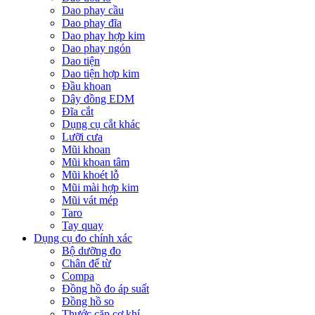
Dao phay cầu
Dao phay đĩa
Dao phay hợp kim
Dao phay ngón
Dao tiện
Dao tiện hợp kim
Đầu khoan
Dây đồng EDM
Đĩa cắt
Dụng cụ cắt khác
Lưỡi cưa
Mũi khoan
Mũi khoan tâm
Mũi khoét lỗ
Mũi mài hợp kim
Mũi vát mép
Taro
Tay quay
Dụng cụ đo chính xác
Bộ dưỡng đo
Chân đế từ
Compa
Đồng hồ đo áp suất
Đồng hồ so
Thước cặp cơ khí