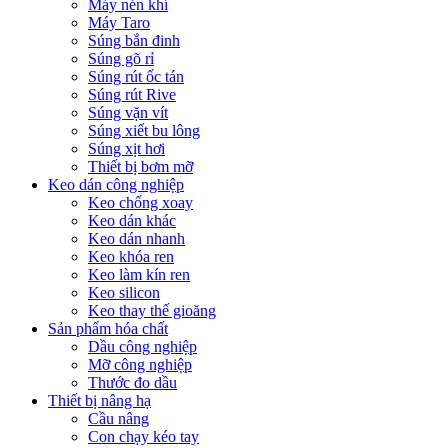
Máy nén khí
Máy Taro
Súng bắn đinh
Súng gõ rỉ
Súng rút ốc tán
Súng rút Rive
Súng vặn vít
Súng xiết bu lông
Súng xịt hơi
Thiết bị bơm mỡ
Keo dán công nghiệp
Keo chống xoay
Keo dán khác
Keo dán nhanh
Keo khóa ren
Keo làm kín ren
Keo silicon
Keo thay thế gioăng
Sản phẩm hóa chất
Dầu công nghiệp
Mỡ công nghiệp
Thước đo dầu
Thiết bị nâng hạ
Cầu nâng
Con chạy kéo tay