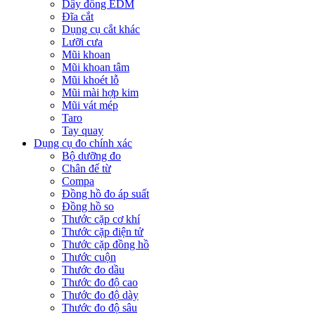
Dây đồng EDM
Đĩa cắt
Dụng cụ cắt khác
Lưỡi cưa
Mũi khoan
Mũi khoan tâm
Mũi khoét lỗ
Mũi mài hợp kim
Mũi vát mép
Taro
Tay quay
Dụng cụ đo chính xác
Bộ dưỡng đo
Chân đế từ
Compa
Đồng hồ đo áp suất
Đồng hồ so
Thước cặp cơ khí
Thước cặp điện tử
Thước cặp đồng hồ
Thước cuộn
Thước đo dầu
Thước đo độ cao
Thước đo độ dày
Thước đo độ sâu