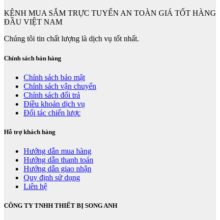
KÊNH MUA SẮM TRỰC TUYẾN AN TOÀN GIÁ TỐT HÀNG
ĐẦU VIỆT NAM
Chúng tôi tin chất lượng là dịch vụ tốt nhất.
Chính sách bán hàng
Chính sách bảo mật
Chính sách vận chuyển
Chính sách đổi trả
Điều khoản dịch vụ
Đối tác chiến lược
Hỗ trợ khách hàng
Hướng dẫn mua hàng
Hướng dẫn thanh toán
Hướng dẫn giao nhận
Quy định sử dụng
Liên hệ
CÔNG TY TNHH THIẾT BỊ SONG ANH