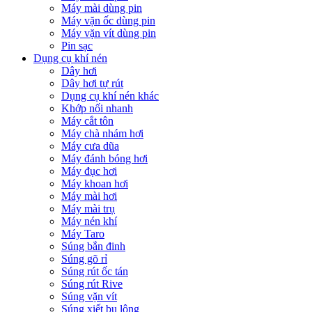
Máy mài dùng pin
Máy vặn ốc dùng pin
Máy vặn vít dùng pin
Pin sạc
Dụng cụ khí nén
Dây hơi
Dây hơi tự rút
Dụng cụ khí nén khác
Khớp nối nhanh
Máy cắt tôn
Máy chà nhám hơi
Máy cưa dũa
Máy đánh bóng hơi
Máy đục hơi
Máy khoan hơi
Máy mài hơi
Máy mài trụ
Máy nén khí
Máy Taro
Súng bắn đinh
Súng gõ rỉ
Súng rút ốc tán
Súng rút Rive
Súng vặn vít
Súng xiết bu lông