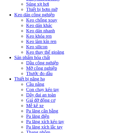
Súng xịt hơi
Thiết bị bơm mỡ
Keo dán công nghiệp
Keo chống xoay
Keo dán khác
Keo dán nhanh
Keo khóa ren
Keo làm kín ren
Keo silicon
Keo thay thế gioăng
Sản phẩm hóa chất
Dầu công nghiệp
Mỡ công nghiệp
Thước đo dầu
Thiết bị nâng hạ
Cầu nâng
Con chạy kéo tay
Dây đai an toàn
Giá đỡ động cơ
Mễ kê xe
Pa lăng cân bằng
Pa lăng điện
Pa lăng xích kéo tay
Pa lăng xích lắc tay
Thang nhôm