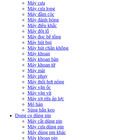
Máy cưa
Máy cưa lọng
Máy đầm cóc
Máy đánh bóng
Máy điêu khắc
Máy đột lỗ
Máy đục bê tông
Máy hút bụi
Máy hút chân không
Máy khoan
Máy khoan bàn
Máy khoan từ
Máy mài
Máy phay
Máy thổi hơi nóng
Máy vặn ốc
Máy vặn vít
Máy xịt rửa áp lực
Mỏ hàn
Súng bắn keo
Dụng cụ dùng pin
Máy cắt dùng pin
Máy cưa dùng pin
Máy dùng pin khác
Máy khoan pin