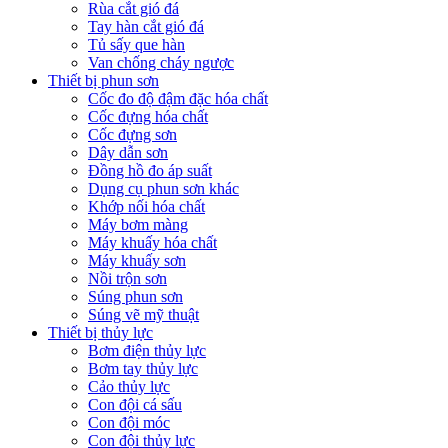
Rùa cắt gió đá
Tay hàn cắt gió đá
Tủ sấy que hàn
Van chống cháy ngược
Thiết bị phun sơn
Cốc đo độ đậm đặc hóa chất
Cốc đựng hóa chất
Cốc đựng sơn
Dây dẫn sơn
Đồng hồ đo áp suất
Dụng cụ phun sơn khác
Khớp nối hóa chất
Máy bơm màng
Máy khuấy hóa chất
Máy khuấy sơn
Nồi trộn sơn
Súng phun sơn
Súng vẽ mỹ thuật
Thiết bị thủy lực
Bơm điện thủy lực
Bơm tay thủy lực
Cảo thủy lực
Con đội cá sấu
Con đội móc
Con đội thủy lực