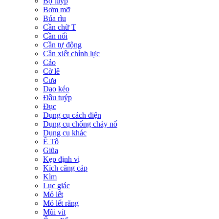
Bộ tuýp
Bơm mỡ
Búa rìu
Cần chữ T
Cần nối
Cần tự động
Cần xiết chỉnh lực
Cảo
Cờ lê
Cưa
Dao kéo
Đầu tuýp
Đục
Dụng cụ cách điện
Dụng cụ chống cháy nổ
Dụng cụ khác
Ê Tô
Giũa
Kẹp định vị
Kích căng cáp
Kìm
Lục giác
Mỏ lết
Mỏ lết răng
Mũi vít