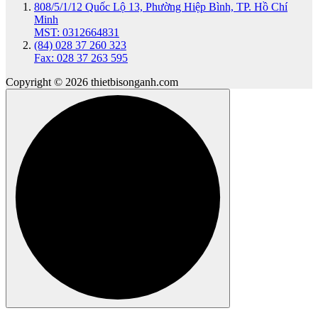
808/5/1/12 Quốc Lộ 13, Phường Hiệp Bình, TP. Hồ Chí
Minh
MST: 0312664831
(84) 028 37 260 323
Fax: 028 37 263 595
Copyright © 2026 thietbisonganh.com