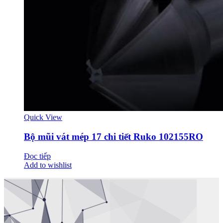
Quick View
Bộ mũi vát mép 17 chi tiết Ruko 102155RO
Đọc tiếp
Add to wishlist