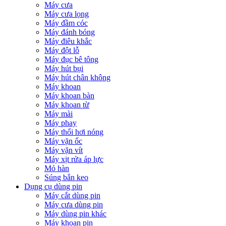
Máy cưa
Máy cưa lọng
Máy đầm cóc
Máy đánh bóng
Máy điêu khắc
Máy đột lỗ
Máy đục bê tông
Máy hút bụi
Máy hút chân không
Máy khoan
Máy khoan bàn
Máy khoan từ
Máy mài
Máy phay
Máy thổi hơi nóng
Máy vặn ốc
Máy vặn vít
Máy xịt rửa áp lực
Mỏ hàn
Súng bắn keo
Dụng cụ dùng pin
Máy cắt dùng pin
Máy cưa dùng pin
Máy dùng pin khác
Máy khoan pin