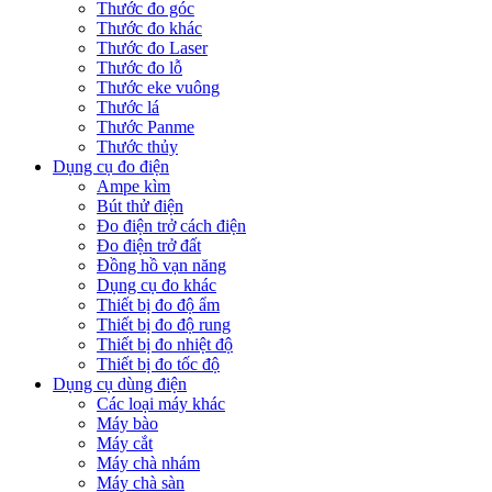
Thước đo góc
Thước đo khác
Thước đo Laser
Thước đo lỗ
Thước eke vuông
Thước lá
Thước Panme
Thước thủy
Dụng cụ đo điện
Ampe kìm
Bút thử điện
Đo điện trở cách điện
Đo điện trở đất
Đồng hồ vạn năng
Dụng cụ đo khác
Thiết bị đo độ ẩm
Thiết bị đo độ rung
Thiết bị đo nhiệt độ
Thiết bị đo tốc độ
Dụng cụ dùng điện
Các loại máy khác
Máy bào
Máy cắt
Máy chà nhám
Máy chà sàn