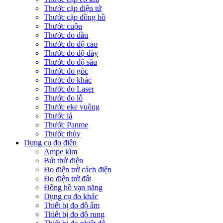
Thước cặp điện tử
Thước cặp đồng hồ
Thước cuộn
Thước đo dầu
Thước đo độ cao
Thước đo độ dày
Thước đo độ sâu
Thước đo góc
Thước đo khác
Thước đo Laser
Thước đo lỗ
Thước eke vuông
Thước lá
Thước Panme
Thước thủy
Dụng cụ đo điện
Ampe kìm
Bút thử điện
Đo điện trở cách điện
Đo điện trở đất
Đồng hồ vạn năng
Dụng cụ đo khác
Thiết bị đo độ ẩm
Thiết bị đo độ rung