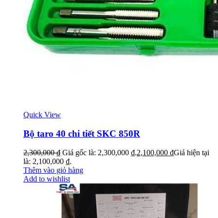
Quick View
Bộ taro 40 chi tiết SKC 850R
2,300,000
₫
Giá gốc là: 2,300,000 ₫.
2,100,000
₫
Giá hiện tại
là: 2,100,000 ₫.
Thêm vào giỏ hàng
Add to wishlist