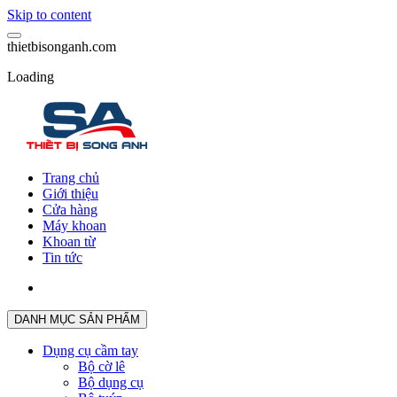
Skip to content
t
h
i
e
t
b
i
s
o
n
g
a
n
h
.
c
o
m
Loading
Trang chủ
Giới thiệu
Cửa hàng
Máy khoan
Khoan từ
Tin tức
DANH MỤC SẢN PHẨM
Dụng cụ cầm tay
Bộ cờ lê
Bộ dụng cụ