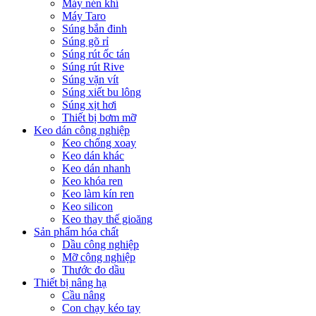
Máy nén khí
Máy Taro
Súng bắn đinh
Súng gõ rỉ
Súng rút ốc tán
Súng rút Rive
Súng vặn vít
Súng xiết bu lông
Súng xịt hơi
Thiết bị bơm mỡ
Keo dán công nghiệp
Keo chống xoay
Keo dán khác
Keo dán nhanh
Keo khóa ren
Keo làm kín ren
Keo silicon
Keo thay thế gioăng
Sản phẩm hóa chất
Dầu công nghiệp
Mỡ công nghiệp
Thước đo dầu
Thiết bị nâng hạ
Cầu nâng
Con chạy kéo tay