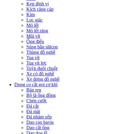
Kẹp định vị
Kích căng cáp
Kìm
Lục giác
Mỏ lết
Mỏ lết răng
Mũi vít
Ống điếu
Súng bắn silicon
Thùng đồ nghề
Tua vít
Tua vít lực
Tuýp đuôi chuột
Xe có đồ nghề
Xe đựng đồ nghề
Dụng cụ cắt gọt cơ khí
Bàn ren
Bộ lã ống đồng
Chén cước
Đá cắt
Đá mài
Đá nhám xếp
Dao cạo bavia
Dao cắt ống
Dao doa lỗ