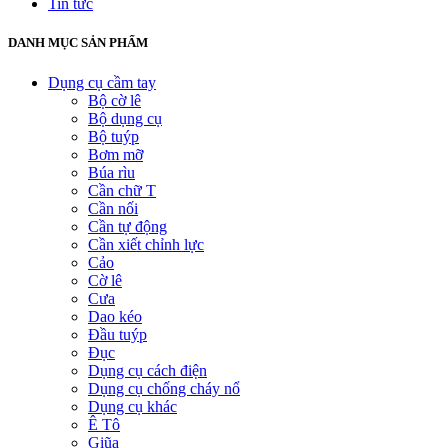
Tin tức
DANH MỤC SẢN PHẨM
Dụng cụ cầm tay
Bộ cờ lê
Bộ dụng cụ
Bộ tuýp
Bơm mỡ
Búa rìu
Cần chữ T
Cần nối
Cần tự động
Cần xiết chỉnh lực
Cảo
Cờ lê
Cưa
Dao kéo
Đầu tuýp
Đục
Dụng cụ cách điện
Dụng cụ chống cháy nổ
Dụng cụ khác
Ê Tô
Giũa