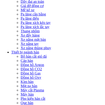
Dây đai an toàn
Giá đỡ động cơ
Mễ kê xe
Pa lăng cân bằng
Pa lăng điện
Pa lăng xích kéo tay
Pa lăng xích lắc tay
Thang nhôm
Xe đẩy hàng
Xe nâng mặt bàn
Xe nâng tay
Xe nâng thùng phuy
Thiết bị ngành hàn
Bộ hàn cắt gió đá
Cáp hàn
Đồng hồ Argon
Đồng hồ CO2
Đồng hồ Gas
Đồng hồ Oxy
Kìm hàn
Mặt nạ hàn
Máy cắt Plasma
Máy hàn
Phụ kiện hàn cắt
Que hàn