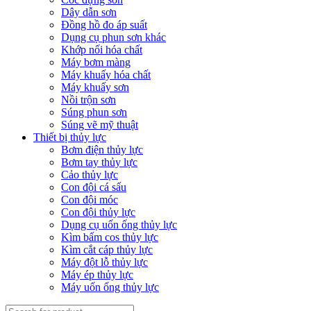
Dây dẫn sơn
Đồng hồ đo áp suất
Dụng cụ phun sơn khác
Khớp nối hóa chất
Máy bơm màng
Máy khuấy hóa chất
Máy khuấy sơn
Nồi trộn sơn
Súng phun sơn
Súng vẽ mỹ thuật
Thiết bị thủy lực
Bơm điện thủy lực
Bơm tay thủy lực
Cảo thủy lực
Con đội cá sấu
Con đội móc
Con đội thủy lực
Dụng cụ uốn ống thủy lực
Kìm bấm cos thủy lực
Kìm cắt cáp thủy lực
Máy đột lỗ thủy lực
Máy ép thủy lực
Máy uốn ống thủy lực