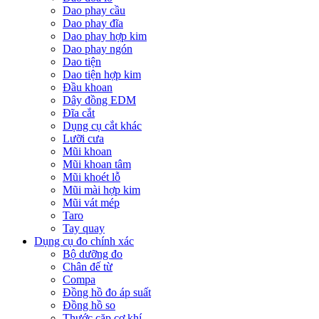
Dao phay cầu
Dao phay đĩa
Dao phay hợp kim
Dao phay ngón
Dao tiện
Dao tiện hợp kim
Đầu khoan
Dây đồng EDM
Đĩa cắt
Dụng cụ cắt khác
Lưỡi cưa
Mũi khoan
Mũi khoan tâm
Mũi khoét lỗ
Mũi mài hợp kim
Mũi vát mép
Taro
Tay quay
Dụng cụ đo chính xác
Bộ dưỡng đo
Chân đế từ
Compa
Đồng hồ đo áp suất
Đồng hồ so
Thước cặp cơ khí