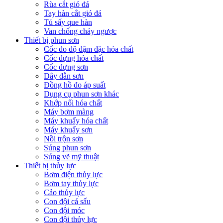
Rùa cắt gió đá
Tay hàn cắt gió đá
Tủ sấy que hàn
Van chống cháy ngược
Thiết bị phun sơn
Cốc đo độ đậm đặc hóa chất
Cốc đựng hóa chất
Cốc đựng sơn
Dây dẫn sơn
Đồng hồ đo áp suất
Dụng cụ phun sơn khác
Khớp nối hóa chất
Máy bơm màng
Máy khuấy hóa chất
Máy khuấy sơn
Nồi trộn sơn
Súng phun sơn
Súng vẽ mỹ thuật
Thiết bị thủy lực
Bơm điện thủy lực
Bơm tay thủy lực
Cảo thủy lực
Con đội cá sấu
Con đội móc
Con đội thủy lực