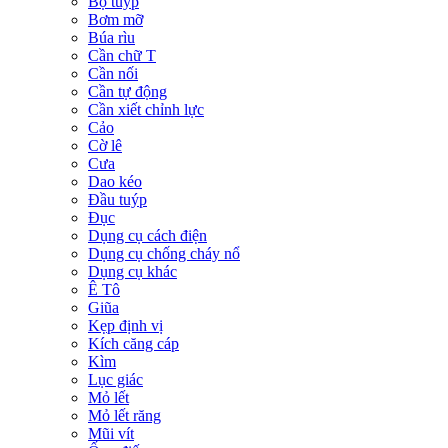
Bộ tuýp
Bơm mỡ
Búa rìu
Cần chữ T
Cần nối
Cần tự động
Cần xiết chỉnh lực
Cảo
Cờ lê
Cưa
Dao kéo
Đầu tuýp
Đục
Dụng cụ cách điện
Dụng cụ chống cháy nổ
Dụng cụ khác
Ê Tô
Giũa
Kẹp định vị
Kích căng cáp
Kìm
Lục giác
Mỏ lết
Mỏ lết răng
Mũi vít