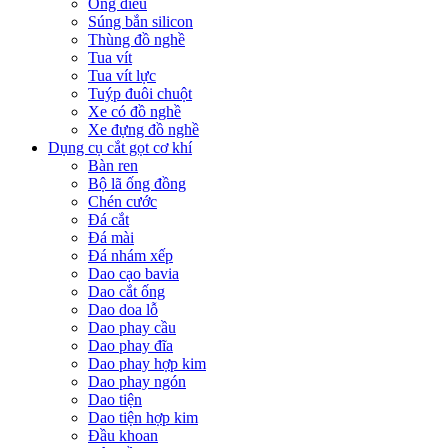
Ống điếu
Súng bắn silicon
Thùng đồ nghề
Tua vít
Tua vít lực
Tuýp đuôi chuột
Xe có đồ nghề
Xe đựng đồ nghề
Dụng cụ cắt gọt cơ khí
Bàn ren
Bộ lã ống đồng
Chén cước
Đá cắt
Đá mài
Đá nhám xếp
Dao cạo bavia
Dao cắt ống
Dao doa lỗ
Dao phay cầu
Dao phay đĩa
Dao phay hợp kim
Dao phay ngón
Dao tiện
Dao tiện hợp kim
Đầu khoan