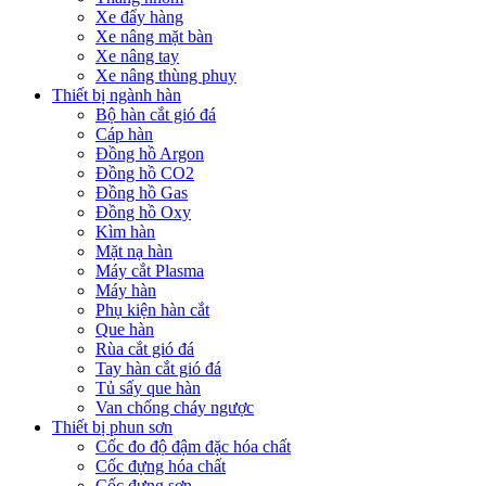
Xe đẩy hàng
Xe nâng mặt bàn
Xe nâng tay
Xe nâng thùng phuy
Thiết bị ngành hàn
Bộ hàn cắt gió đá
Cáp hàn
Đồng hồ Argon
Đồng hồ CO2
Đồng hồ Gas
Đồng hồ Oxy
Kìm hàn
Mặt nạ hàn
Máy cắt Plasma
Máy hàn
Phụ kiện hàn cắt
Que hàn
Rùa cắt gió đá
Tay hàn cắt gió đá
Tủ sấy que hàn
Van chống cháy ngược
Thiết bị phun sơn
Cốc đo độ đậm đặc hóa chất
Cốc đựng hóa chất
Cốc đựng sơn