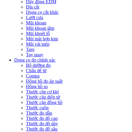
Dây đồng EDM
Đĩa cắt
Dụng cụ cắt khác
Lưỡi cưa
Mũi khoan
Mũi khoan tâm
Mũi khoét lỗ
Mũi mài hợp kim
Mũi vát mép
Taro
Tay quay
Dụng cụ đo chính xác
Bộ dưỡng đo
Chân đế từ
Compa
Đồng hồ đo áp suất
Đồng hồ so
Thước cặp cơ khí
Thước cặp điện tử
Thước cặp đồng hồ
Thước cuộn
Thước đo dầu
Thước đo độ cao
Thước đo độ dày
Thước đo độ sâu