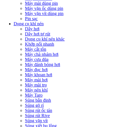
Máy mài dùng pin
Máy vặn ốc dùng pin
Máy vặn vít dùng pin
Pin sạc
Dụng cụ khí nén
Dây hơi
Dây hơi tự rút
Dụng cụ khí nén khác
Khớp nối nhanh
Máy cắt tôn
Máy chà nhám hơi
Máy cưa dũa
Máy đánh bóng hơi
Máy đục hơi
Máy khoan hơi
Máy mài hơi
Máy mài trụ
Máy nén khí
Máy Taro
Súng bắn đinh
Súng gõ rỉ
Súng rút ốc tán
Súng rút Rive
Súng vặn vít
Súng xiết bu lông