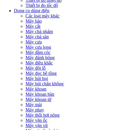
Thiết bị đo nhiệt độ
Thiết bị đo tốc độ
Dụng cụ dùng điện
Các loại máy khác
Máy bào
Máy cắt
Máy chà nhám
Máy chà sàn
Máy cưa
Máy cưa lọng
Máy đầm cóc
Máy đánh bóng
Máy điêu khắc
Máy đột lỗ
Máy đục bê tông
Máy hút bụi
Máy hút chân không
Máy khoan
Máy khoan bàn
Máy khoan từ
Máy mài
Máy phay
Máy thổi hơi nóng
Máy vặn ốc
Máy vặn vít