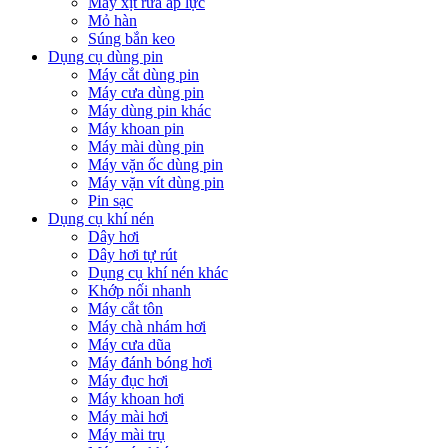
Máy xịt rửa áp lực
Mỏ hàn
Súng bắn keo
Dụng cụ dùng pin
Máy cắt dùng pin
Máy cưa dùng pin
Máy dùng pin khác
Máy khoan pin
Máy mài dùng pin
Máy vặn ốc dùng pin
Máy vặn vít dùng pin
Pin sạc
Dụng cụ khí nén
Dây hơi
Dây hơi tự rút
Dụng cụ khí nén khác
Khớp nối nhanh
Máy cắt tôn
Máy chà nhám hơi
Máy cưa dũa
Máy đánh bóng hơi
Máy đục hơi
Máy khoan hơi
Máy mài hơi
Máy mài trụ