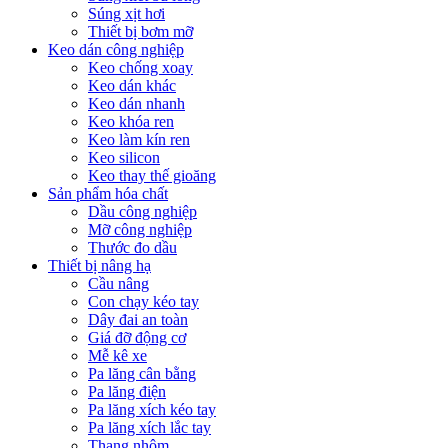
Súng xịt hơi
Thiết bị bơm mỡ
Keo dán công nghiệp
Keo chống xoay
Keo dán khác
Keo dán nhanh
Keo khóa ren
Keo làm kín ren
Keo silicon
Keo thay thế gioăng
Sản phẩm hóa chất
Dầu công nghiệp
Mỡ công nghiệp
Thước đo dầu
Thiết bị nâng hạ
Cầu nâng
Con chạy kéo tay
Dây đai an toàn
Giá đỡ động cơ
Mễ kê xe
Pa lăng cân bằng
Pa lăng điện
Pa lăng xích kéo tay
Pa lăng xích lắc tay
Thang nhôm