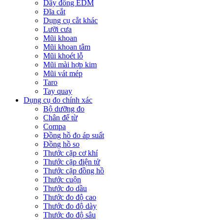
Dây đồng EDM
Đĩa cắt
Dụng cụ cắt khác
Lưỡi cưa
Mũi khoan
Mũi khoan tâm
Mũi khoét lỗ
Mũi mài hợp kim
Mũi vát mép
Taro
Tay quay
Dụng cụ đo chính xác
Bộ dưỡng đo
Chân đế từ
Compa
Đồng hồ đo áp suất
Đồng hồ so
Thước cặp cơ khí
Thước cặp điện tử
Thước cặp đồng hồ
Thước cuộn
Thước đo dầu
Thước đo độ cao
Thước đo độ dày
Thước đo độ sâu