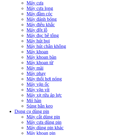
Máy cưa
Máy cưa lọng
Máy đầm cóc
Máy đánh bóng
Máy điêu khắc
Máy đột lỗ
Máy đục bê tông
Máy hút bụi
Máy hút chân không
Máy khoan
Máy khoan bàn
Máy khoan từ
Máy mài
Máy phay
Máy thổi hơi nóng
Máy vặn ốc
Máy vặn vít
Máy xịt rửa áp lực
Mỏ hàn
Súng bắn keo
Dụng cụ dùng pin
Máy cắt dùng pin
Máy cưa dùng pin
Máy dùng pin khác
Máy khoan pin