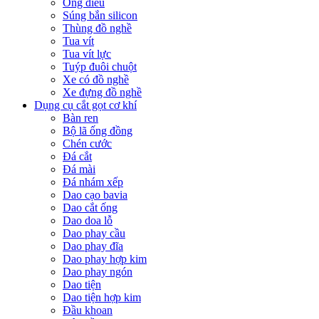
Ống điếu
Súng bắn silicon
Thùng đồ nghề
Tua vít
Tua vít lực
Tuýp đuôi chuột
Xe có đồ nghề
Xe đựng đồ nghề
Dụng cụ cắt gọt cơ khí
Bàn ren
Bộ lã ống đồng
Chén cước
Đá cắt
Đá mài
Đá nhám xếp
Dao cạo bavia
Dao cắt ống
Dao doa lỗ
Dao phay cầu
Dao phay đĩa
Dao phay hợp kim
Dao phay ngón
Dao tiện
Dao tiện hợp kim
Đầu khoan