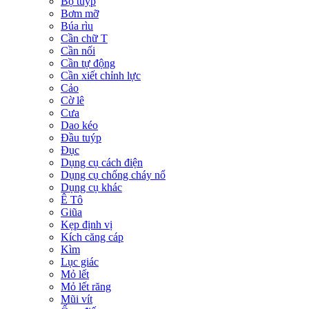
Bộ tuýp
Bơm mỡ
Búa rìu
Cần chữ T
Cần nối
Cần tự động
Cần xiết chỉnh lực
Cảo
Cờ lê
Cưa
Dao kéo
Đầu tuýp
Đục
Dụng cụ cách điện
Dụng cụ chống cháy nổ
Dụng cụ khác
Ê Tô
Giũa
Kẹp định vị
Kích căng cáp
Kìm
Lục giác
Mỏ lết
Mỏ lết răng
Mũi vít