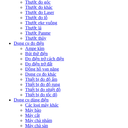
Thước đo góc
Thước đo khác
Thước đo Laser
Thước đo lỗ
Thước eke vuông
Thước lá
Thước Panme
Thước thủy
Dụng cụ đo điện
Ampe kìm
Bút thử điện
Đo điện trở cách điện
Đo điện trở đất
Đồng hồ vạn năng
Dụng cụ đo khác
Thiết bị đo độ ẩm
Thiết bị đo độ rung
Thiết bị đo nhiệt độ
Thiết bị đo tốc độ
Dụng cụ dùng điện
Các loại máy khác
Máy bào
Máy cắt
Máy chà nhám
Máy chà sàn