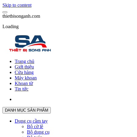
Skip to content
t
h
i
e
t
b
i
s
o
n
g
a
n
h
.
c
o
m
Loading
Trang chủ
Giới thiệu
Cửa hàng
Máy khoan
Khoan từ
Tin tức
DANH MỤC SẢN PHẨM
Dụng cụ cầm tay
Bộ cờ lê
Bộ dụng cụ