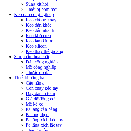
Súng xịt hơi
Thiết bị bơm mỡ
Keo dán công nghiệp
Keo chống xoay
Keo dán khác
Keo dán nhanh
Keo khóa ren
Keo làm kín ren
Keo silicon
Keo thay thế gioăng
Sản phẩm hóa chất
Dầu công nghiệp
Mỡ công nghiệp
Thước đo dầu
Thiết bị nâng hạ
Cầu nâng
Con chạy kéo tay
Dây đai an toàn
Giá đỡ động cơ
Mễ kê xe
Pa lăng cân bằng
Pa lăng điện
Pa lăng xích kéo tay
Pa lăng xích lắc tay
Thang nhôm