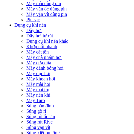
Máy mài dùng pin
Máy vặn ốc dùng pin
Máy vặn vít dùng pin
Pin sạc
Dụng cụ khí nén
Dây hơi
Dây hơi tự rút
Dụng cụ khí nén khác
Khớp nối nhanh
Máy cắt tôn
Máy chà nhám hơi
Máy cưa dũa
Máy đánh bóng hơi
Máy đục hơi
Máy khoan hơi
Máy mài hơi
Máy mài trụ
Máy nén khí
Máy Taro
Súng bắn đinh
Súng gõ rỉ
Súng rút ốc tán
Súng rút Rive
Súng vặn vít
Súng xiết bu lông