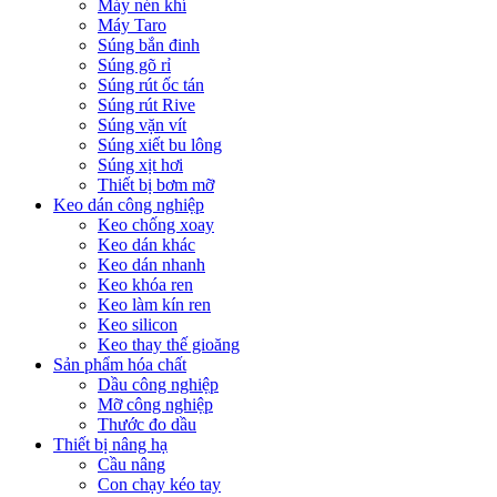
Máy nén khí
Máy Taro
Súng bắn đinh
Súng gõ rỉ
Súng rút ốc tán
Súng rút Rive
Súng vặn vít
Súng xiết bu lông
Súng xịt hơi
Thiết bị bơm mỡ
Keo dán công nghiệp
Keo chống xoay
Keo dán khác
Keo dán nhanh
Keo khóa ren
Keo làm kín ren
Keo silicon
Keo thay thế gioăng
Sản phẩm hóa chất
Dầu công nghiệp
Mỡ công nghiệp
Thước đo dầu
Thiết bị nâng hạ
Cầu nâng
Con chạy kéo tay