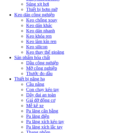
Súng xịt hơi
Thiết bị bơm mỡ
Keo dán công nghiệp
Keo chống xoay
Keo dán khác
Keo dán nhanh
Keo khóa ren
Keo làm kín ren
Keo silicon
Keo thay thế gioăng
Sản phẩm hóa chất
Dầu công nghiệp
Mỡ công nghiệp
Thước đo dầu
Thiết bị nâng hạ
Cầu nâng
Con chạy kéo tay
Dây đai an toàn
Giá đỡ động cơ
Mễ kê xe
Pa lăng cân bằng
Pa lăng điện
Pa lăng xích kéo tay
Pa lăng xích lắc tay
Thang nhôm