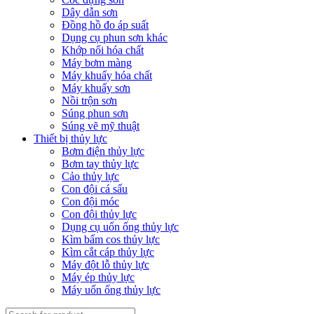
Dây dẫn sơn
Đồng hồ đo áp suất
Dụng cụ phun sơn khác
Khớp nối hóa chất
Máy bơm màng
Máy khuấy hóa chất
Máy khuấy sơn
Nồi trộn sơn
Súng phun sơn
Súng vẽ mỹ thuật
Thiết bị thủy lực
Bơm điện thủy lực
Bơm tay thủy lực
Cảo thủy lực
Con đội cá sấu
Con đội móc
Con đội thủy lực
Dụng cụ uốn ống thủy lực
Kìm bấm cos thủy lực
Kìm cắt cáp thủy lực
Máy đột lỗ thủy lực
Máy ép thủy lực
Máy uốn ống thủy lực