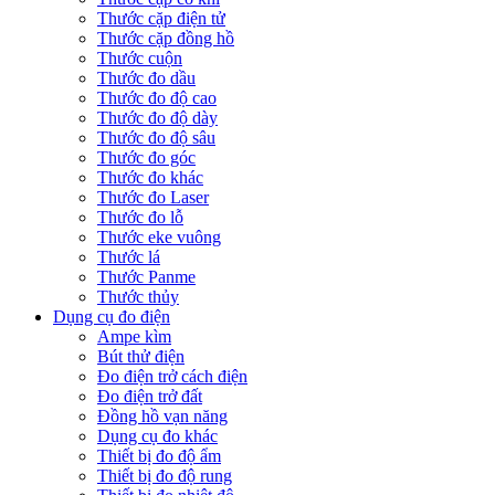
Thước cặp điện tử
Thước cặp đồng hồ
Thước cuộn
Thước đo dầu
Thước đo độ cao
Thước đo độ dày
Thước đo độ sâu
Thước đo góc
Thước đo khác
Thước đo Laser
Thước đo lỗ
Thước eke vuông
Thước lá
Thước Panme
Thước thủy
Dụng cụ đo điện
Ampe kìm
Bút thử điện
Đo điện trở cách điện
Đo điện trở đất
Đồng hồ vạn năng
Dụng cụ đo khác
Thiết bị đo độ ẩm
Thiết bị đo độ rung