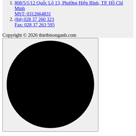
808/5/1/12 Quốc Lộ 13, Phường Hiệp Bình, TP. Hồ Chí
Minh
MST: 0312664831
(84) 028 37 260 323
Fax: 028 37 263 595
Copyright © 2026 thietbisonganh.com