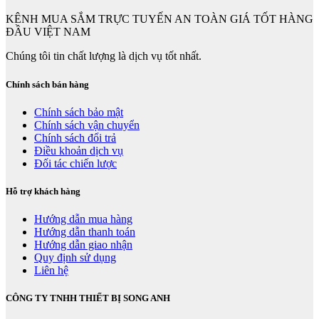
KÊNH MUA SẮM TRỰC TUYẾN AN TOÀN GIÁ TỐT HÀNG
ĐẦU VIỆT NAM
Chúng tôi tin chất lượng là dịch vụ tốt nhất.
Chính sách bán hàng
Chính sách bảo mật
Chính sách vận chuyển
Chính sách đổi trả
Điều khoản dịch vụ
Đối tác chiến lược
Hỗ trợ khách hàng
Hướng dẫn mua hàng
Hướng dẫn thanh toán
Hướng dẫn giao nhận
Quy định sử dụng
Liên hệ
CÔNG TY TNHH THIẾT BỊ SONG ANH