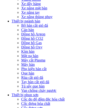
Xe đẩy hàng
Xe nâng mặt bàn
Xe nâng tay
Xe nâng thùng phuy
Thiết bị ngành hàn
Bộ hàn cắt gió đá
Cáp hàn
Đồng hồ Argon
Đồng hồ CO2
Đồng hồ Gas
Đồng hồ Oxy
Kìm hàn
Mặt nạ hàn
Máy cắt Plasma
Máy hàn
Phụ kiện hàn cắt
Que hàn
Rùa cắt gió đá
Tay hàn cắt gió đá
Tủ sấy que hàn
Van chống cháy ngược
Thiết bị phun sơn
Cốc đo độ đậm đặc hóa chất
Cốc đựng hóa chất
Cốc đựng sơn