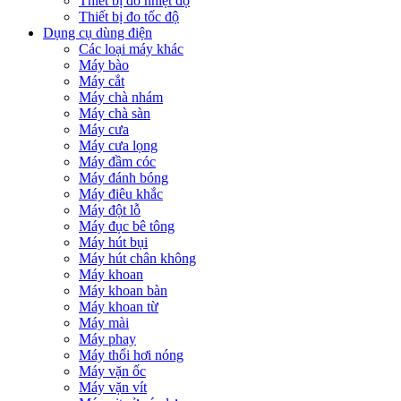
Thiết bị đo nhiệt độ
Thiết bị đo tốc độ
Dụng cụ dùng điện
Các loại máy khác
Máy bào
Máy cắt
Máy chà nhám
Máy chà sàn
Máy cưa
Máy cưa lọng
Máy đầm cóc
Máy đánh bóng
Máy điêu khắc
Máy đột lỗ
Máy đục bê tông
Máy hút bụi
Máy hút chân không
Máy khoan
Máy khoan bàn
Máy khoan từ
Máy mài
Máy phay
Máy thổi hơi nóng
Máy vặn ốc
Máy vặn vít