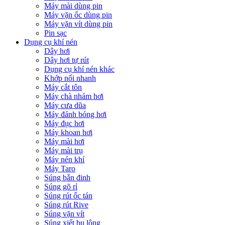
Máy mài dùng pin
Máy vặn ốc dùng pin
Máy vặn vít dùng pin
Pin sạc
Dụng cụ khí nén
Dây hơi
Dây hơi tự rút
Dụng cụ khí nén khác
Khớp nối nhanh
Máy cắt tôn
Máy chà nhám hơi
Máy cưa dũa
Máy đánh bóng hơi
Máy đục hơi
Máy khoan hơi
Máy mài hơi
Máy mài trụ
Máy nén khí
Máy Taro
Súng bắn đinh
Súng gõ rỉ
Súng rút ốc tán
Súng rút Rive
Súng vặn vít
Súng xiết bu lông