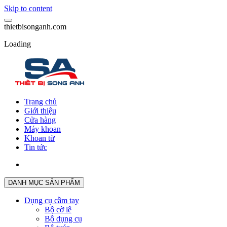
Skip to content
t
h
i
e
t
b
i
s
o
n
g
a
n
h
.
c
o
m
Loading
Trang chủ
Giới thiệu
Cửa hàng
Máy khoan
Khoan từ
Tin tức
DANH MỤC SẢN PHẨM
Dụng cụ cầm tay
Bộ cờ lê
Bộ dụng cụ