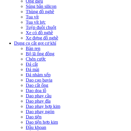
Ống điếu
Súng bắn silicon
Thùng đồ nghề
Tua vít
Tua vít lực
Tuýp đuôi chuột
Xe có đồ nghề
Xe đựng đồ nghề
Dụng cụ cắt gọt cơ khí
Bàn ren
Bộ lã ống đồng
Chén cước
Đá cắt
Đá mài
Đá nhám xếp
Dao cạo bavia
Dao cắt ống
Dao doa lỗ
Dao phay cầu
Dao phay đĩa
Dao phay hợp kim
Dao phay ngón
Dao tiện
Dao tiện hợp kim
Đầu khoan