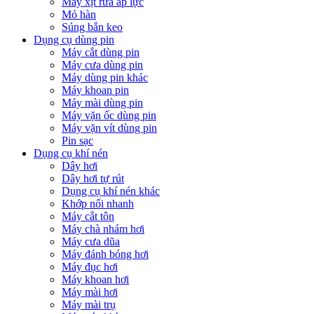
Máy xịt rửa áp lực
Mỏ hàn
Súng bắn keo
Dụng cụ dùng pin
Máy cắt dùng pin
Máy cưa dùng pin
Máy dùng pin khác
Máy khoan pin
Máy mài dùng pin
Máy vặn ốc dùng pin
Máy vặn vít dùng pin
Pin sạc
Dụng cụ khí nén
Dây hơi
Dây hơi tự rút
Dụng cụ khí nén khác
Khớp nối nhanh
Máy cắt tôn
Máy chà nhám hơi
Máy cưa dũa
Máy đánh bóng hơi
Máy đục hơi
Máy khoan hơi
Máy mài hơi
Máy mài trụ