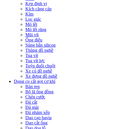
Kẹp định vị
Kích căng cáp
Kìm
Lục giác
Mỏ lết
Mỏ lết răng
Mũi vít
Ống điếu
Súng bắn silicon
Thùng đồ nghề
Tua vít
Tua vít lực
Tuýp đuôi chuột
Xe có đồ nghề
Xe đựng đồ nghề
Dụng cụ cắt gọt cơ khí
Bàn ren
Bộ lã ống đồng
Chén cước
Đá cắt
Đá mài
Đá nhám xếp
Dao cạo bavia
Dao cắt ống
Dao doa lỗ