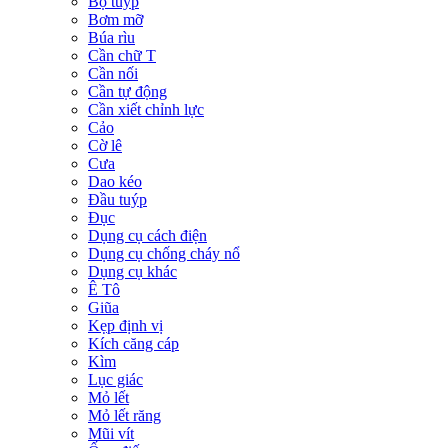
Bộ tuýp
Bơm mỡ
Búa rìu
Cần chữ T
Cần nối
Cần tự động
Cần xiết chỉnh lực
Cảo
Cờ lê
Cưa
Dao kéo
Đầu tuýp
Đục
Dụng cụ cách điện
Dụng cụ chống cháy nổ
Dụng cụ khác
Ê Tô
Giũa
Kẹp định vị
Kích căng cáp
Kìm
Lục giác
Mỏ lết
Mỏ lết răng
Mũi vít