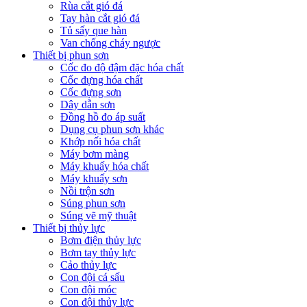
Rùa cắt gió đá
Tay hàn cắt gió đá
Tủ sấy que hàn
Van chống cháy ngược
Thiết bị phun sơn
Cốc đo độ đậm đặc hóa chất
Cốc đựng hóa chất
Cốc đựng sơn
Dây dẫn sơn
Đồng hồ đo áp suất
Dụng cụ phun sơn khác
Khớp nối hóa chất
Máy bơm màng
Máy khuấy hóa chất
Máy khuấy sơn
Nồi trộn sơn
Súng phun sơn
Súng vẽ mỹ thuật
Thiết bị thủy lực
Bơm điện thủy lực
Bơm tay thủy lực
Cảo thủy lực
Con đội cá sấu
Con đội móc
Con đội thủy lực