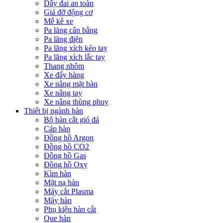
Dây đai an toàn
Giá đỡ động cơ
Mễ kê xe
Pa lăng cân bằng
Pa lăng điện
Pa lăng xích kéo tay
Pa lăng xích lắc tay
Thang nhôm
Xe đẩy hàng
Xe nâng mặt bàn
Xe nâng tay
Xe nâng thùng phuy
Thiết bị ngành hàn
Bộ hàn cắt gió đá
Cáp hàn
Đồng hồ Argon
Đồng hồ CO2
Đồng hồ Gas
Đồng hồ Oxy
Kìm hàn
Mặt nạ hàn
Máy cắt Plasma
Máy hàn
Phụ kiện hàn cắt
Que hàn