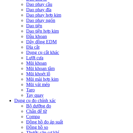
Dao phay cầu
Dao phay đĩa
Dao phay hợp kim
Dao phay ngón
Dao tiện
Dao tiện hợp kim
Đầu khoan
Dây đồng EDM
Đĩa cắt
Dụng cụ cắt khác
Lưỡi cưa
Mũi khoan
Mũi khoan tâm
Mũi khoét lỗ
Mũi mài hợp kim
Mũi vát mép
Taro
Tay quay
Dụng cụ đo chính xác
Bộ dưỡng đo
Chân đế từ
Compa
Đồng hồ đo áp suất
Đồng hồ so
Thước cặp cơ khí