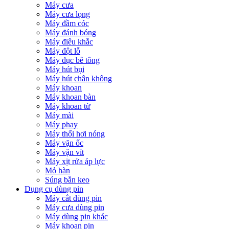
Máy cưa
Máy cưa lọng
Máy đầm cóc
Máy đánh bóng
Máy điêu khắc
Máy đột lỗ
Máy đục bê tông
Máy hút bụi
Máy hút chân không
Máy khoan
Máy khoan bàn
Máy khoan từ
Máy mài
Máy phay
Máy thổi hơi nóng
Máy vặn ốc
Máy vặn vít
Máy xịt rửa áp lực
Mỏ hàn
Súng bắn keo
Dụng cụ dùng pin
Máy cắt dùng pin
Máy cưa dùng pin
Máy dùng pin khác
Máy khoan pin