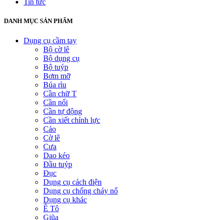
Tin tức
DANH MỤC SẢN PHẨM
Dụng cụ cầm tay
Bộ cờ lê
Bộ dụng cụ
Bộ tuýp
Bơm mỡ
Búa rìu
Cần chữ T
Cần nối
Cần tự động
Cần xiết chỉnh lực
Cảo
Cờ lê
Cưa
Dao kéo
Đầu tuýp
Đục
Dụng cụ cách điện
Dụng cụ chống cháy nổ
Dụng cụ khác
Ê Tô
Giũa