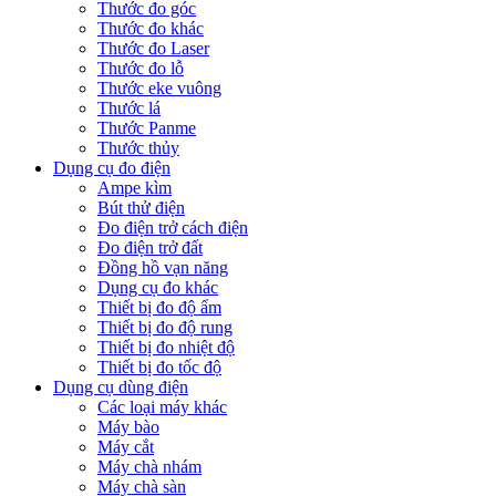
Thước đo góc
Thước đo khác
Thước đo Laser
Thước đo lỗ
Thước eke vuông
Thước lá
Thước Panme
Thước thủy
Dụng cụ đo điện
Ampe kìm
Bút thử điện
Đo điện trở cách điện
Đo điện trở đất
Đồng hồ vạn năng
Dụng cụ đo khác
Thiết bị đo độ ẩm
Thiết bị đo độ rung
Thiết bị đo nhiệt độ
Thiết bị đo tốc độ
Dụng cụ dùng điện
Các loại máy khác
Máy bào
Máy cắt
Máy chà nhám
Máy chà sàn