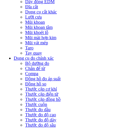
Dây đồng EDM
Đĩa cắt
Dụng cụ cắt khác
Lưỡi cưa
Mũi khoan
Mũi khoan tâm
Mũi khoét lỗ
Mũi mài hợp kim
Mũi vát mép
Taro
Tay quay
Dụng cụ đo chính xác
Bộ dưỡng đo
Chân đế từ
Compa
Đồng hồ đo áp suất
Đồng hồ so
Thước cặp cơ khí
Thước cặp điện tử
Thước cặp đồng hồ
Thước cuộn
Thước đo dầu
Thước đo độ cao
Thước đo độ dày
Thước đo độ sâu